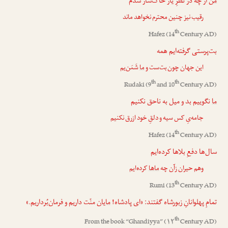
من
ار چه در نظرِ یار خاک‌سار شدم
رقیب نیز چنین محترم نخواهد ماند
th
Hafez
(14
Century AD)
بت‌پرستی گرفته‌ایم همه
این جهان چون بت‌ست و
ما
شَمَن‌یم
th
th
Rudaki
(9
and 10
Century AD)
ما
نگوییم بد و میل به ناحق نکنیم
جامه‌یِ کس سیه و دلقِ خود ازرق نکنیم
th
Hafez
(14
Century AD)
سال‌ها دفعِ بلاها کرده‌ایم
وهم حیران زآن چه
ماها
کرده‌ایم
th
Rumi
(13
Century AD)
تمامِ پهلوانانِ زبورشاه گفتند: «ای پادشاه!
مایان
منّت داریم و فرمان‌بُرداریم.»
th
From the book “
Ghandiyya
” (۱۲
Century AD)