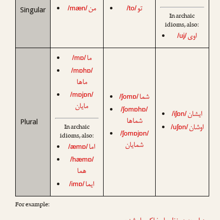
تو
من
/mæn/
/to/
Singular
In archaic
idioms, also:
اوی
/uj/
ما
/mɒ/
/mɒhɒ/
ماها
/mɒjɒn/
شما
/ʃomɒ/
مایان
/ʃomɒhɒ/
ایشان
/iʃɒn/
شماها
Plural
In archaic
اوشان
/uʃɒn/
/ʃomɒjɒn/
idioms, also:
شمایان
اما
/æmɒ/
/hæmɒ/
هما
ایما
/imɒ/
For example: