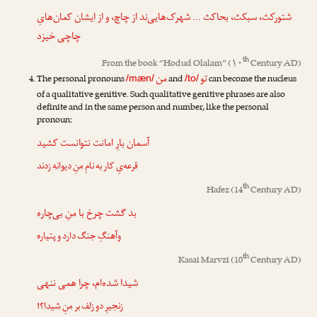
شتورکث، سبکث، بحاکث … شهرک‌هایی‌ند از چاچ، و از
ایشان
کمان‌هایِ
چاچی خیزد
th
From the book “
Hodud Olalam
” (۱۰
Century AD)
تو
من
The personal pronouns
and
can become the nucleus
/mæn/
/to/
of a qualitative genitive. Such qualitative genitive phrases are also
definite and in the same person and number, like the personal
pronoun:
آسمان بارِ امانت نتوانست کشید
قرعه‌یِ کار به نامِ
منِ دیوانه
زدند
th
Hafez
(14
Century AD)
بد گشت چرخ با
منِ بی‌چاره
وآهنگِ جنگ دارد و پتیاره
th
Kasai Marvzi
(10
Century AD)
شیدا شده‌ام، چرا همی ننهی
زنجیرِ دو زلف بر
منِ شیدا
؟!