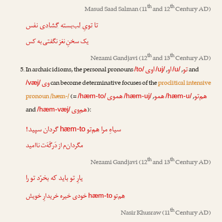
th
th
Masud Saad Salman
(11
and 12
Century AD)
تا
تویِ لب‌بسته
گشادی
نفس
یک سخنِ نغز نگفتی به کس
th
th
Nezami Gandjavi
(12
and 13
Century AD)
تو
او
اوی
In archaic idioms, the personal pronouns
,
,
and
/to/
/uj/
/u/
وی
can become determinative focuses of the
proclitical intensive
/væj/
هم‌تو
همو
هموی
pronoun /hæm-/
(=
,
,
/hæm-to/
/hæm-uj/
/hæm-u/
هم‌وی
and
):
/hæm-væj/
سیاهِ مرا
هم‌تو
گردان سپید!
hæm-to
مگردان‌م از دَرگَهَ‌ت ناامید
th
th
Nezami Gandjavi
(12
and 13
Century AD)
یارِ تو باید که بخرّد تو را
هم‌تو
خودی خیره خریدارِ خویش
hæm-to
th
Nasir Khusraw
(11
Century AD)