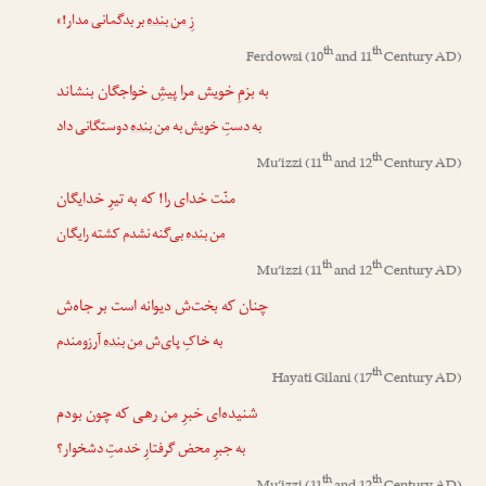
زِ
من بنده
بر بدگمانی مدار!»
th
th
Ferdowsi
(10
and 11
Century AD)
به بزمِ خویش مرا پیشِ خواجگان بنشاند
به دستِ خویش به
من بنده
دوستگانی داد
th
th
Mu’izzi
(11
and 12
Century AD)
منّت خدای را! که به تیرِ خدایگان
من بنده
بی‌گنه نشدم کشته رایگان
th
th
Mu’izzi
(11
and 12
Century AD)
چنان که بخت‌ش دیوانه است بر جاه‌ش
به خاکِ پای‌ش
من بنده
آرزومندم
th
Hayati Gilani
(17
Century AD)
شنیده‌ای خبرِ
من رهی
که چون بودم
به جبرِ محض گرفتارِ خدمتِ دشخوار؟
th
th