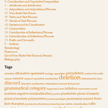
۹. Coordination and Copulative Composition
۱۰. Attributes and Attribution
۱۱. Adpositions and Adpositional Phrases
۱۲. Non-finite Verb Forms
۱۳. Verbs and Verb Phrases
۱۴. Moods of Verb Phrases
۱۵. Sentence and its Constituents
۱۶. Conjunctions
۱۷. Coordination of Inflectional Phrases
۱۸. Subordination of Inflectional Phrases
۱۹. Prefix and Circumfix
۲۰. Suffixes
Terminology
Thesaurus
List of Non-Finite Verb Forms in Persian
Bibliography
Tags
asyndeton
affirmative
agreement
adverbial
analogy
apposition
avalent
bahuvrihi
deletion
concord
comma
conjunct
copulative coordination
determinative focus
discord
disjuctive coordination
dislocational concord
first person
grammatical category
infinitus
impersonal verb
monovalent
mood
nominalization
mutation
negative
placeholder
plural of majesty
passive
plural of modesty
polysyndeton
pronominal concord
Proto-
present participle
Indo-European
suffix
proximate redundancy
second person
stative
subordination