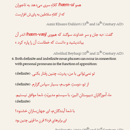
همو
کلاهِ سری می‌دهد به تاجوران
/hæm-u/
که از کلاهِ سلاطین به پای‌ش افزارست
th
th
Amir Khusro Dahlavi
(13
and 14
Century AD)
گفت: «به جان و سرِ خداوند سوگند که
هم‌وی
اندر آن
/hæm-væj/
بیاندیشید و دانست که خطاست آن را پاره کرد.»
th
th
Abolfazl Beyhaqi
(10
and 11
Century AD)
Both definite and indefinite noun phrases can occur in connection
with personal pronouns in the function of apposition:
تو نمی‌توانی با من،
پدرت
، چنین رفتار بکنی.
(definite)
از تو،
دوستِ خوب‌م
، بسیار سپاس‌گزارم.
(definite)
ما،
آموزگارانِ دبیرستانِ البرز
، با سیستمِ مدیریّتِ شما موافق نیستیم.
(definite)
با شما
آیندگان
‌م، ای جهان‌سازانِ خشنود!
ای برابرهایِ فردا! قرنِ ما قرنی چنین بود
th
st