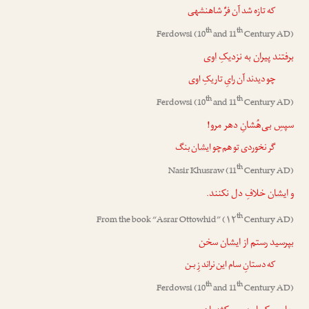
که تازه شد آن فرِّ شاهنشهی
th
th
Ferdowsi
(10
and 11
Century AD)
برفتند پیران به نزدیکِ
اوی
چو دیدند آن رایِ تاریکِ
اوی
th
th
Ferdowsi
(10
and 11
Century AD)
سپسِ بی‌هُشانِ دهر مرو!
گر نخوردی
تو
هم‌چو
ایشان
بنگ
th
Nasir Khusraw
(11
Century AD)
و
ایشان
خلافِ دل نکنند.
th
From the book “
Asrar Ottowhid
” (۱۲
Century AD)
بپرسید رستم از
ایشان
سخن
که دستانِ سام این نراند زِ بـن
th
th
Ferdowsi
(10
and 11
Century AD)