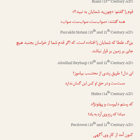
th
Rumi
(13
Century AD)
قوم را گفتم: «چون‌ید
شمایان
به نبید؟»
همه گفتند: «صواب‌ست، صواب‌ست، صواب»
th
th
Farrukhi Sistani
(10
and 11
Century AD)
بزرگ غلطا که
شمایان
را افتاده است، که اگر قدمِ
شما
از خراسان بجنبد هیچ
جای بر زمین بر قرار نباشد.
th
th
Abolfazl Beyhaqi
(10
and 11
Century AD)
ای دل! طریقِ رندی از محتسب بیاموز!
مست‌ست و در حقِ
او
کس این گمان ندارد
th
Hafez
(14
Century AD)
که رستم دلیرست و پهلونژاد
مبادا که رزمِ
وی
آرد به یاد!
th
th
Ferdowsi
(10
and 11
Century AD)
کنون آمد از کارِ
وی
آگهی