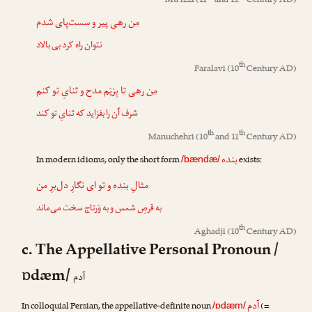
Mu’izzi
(11
and 12
Century AD)
من رهی
پیر و سست‌پای شدم
نتوان راه کرد بی بالاد
th
Faralavi
(10
Century AD)
من رهی
تا بِزیَم مدح و ثنایِ تو کنم
شرف آن را بفزاید که ثنایِ تو کند
th
th
Manuchehri
(10
and 11
Century AD)
بنده
In modern idioms, only the short form
exists:
/bændæ/
مثالِ
بنده
و تو ای نگارِ دل‌برِ من
به قرصِ شمس و به وَرتاج سخت می‌ماند
th
Aghadji
(10
Century AD)
c. The Appellative Personal Pronoun /
ɒdæm/
آدم
آدم
In colloquial Persian, the appellative-definite noun
(=
/ɒdæm/