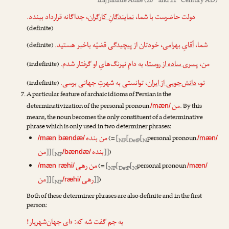
Iraj Janatie Ataie
(20
and 21
Century AD)
دولت حاضرست با شما،
نمایندگانِ کارگران
، جداگانه قرارداد ببندد.
(definite)
شما،
آقایِ بهرامی
، خودتان از پیچیدگی قضیّه باخبر هستید.
(definite)
من،
پسری ساده از روستا
، به دامِ نیرنگ‌هایِ او گرفتار شدم.
(indefinite)
تو،
دانش‌جویی از ایران
، توانستی به شهرتِ جهانی برسی.
(indefinite)
A particular feature of archaic idioms of Persian is the
من
determinativization of the personal pronoun
. By this
/mæn/
means, the noun becomes the only constituent of a determinative
phrase which is only used in two determiner phrases:
من بنده
(=
[
[
[
personal pronoun
/mæn bændæ/
/mæn/
NP
DetP
N
بنده
من
]] [
]]
)
/bændæ/
NP
من رهی
(=
[
[
[
personal pronoun
/mæn ræhi/
/mæn/
NP
DetP
N
رهی
من
]] [
]]
)
/ræhi/
NP
Both of these determiner phrases are also definite and in the first
person:
به جم گفت شه که: «ای جهان‌شهریار!