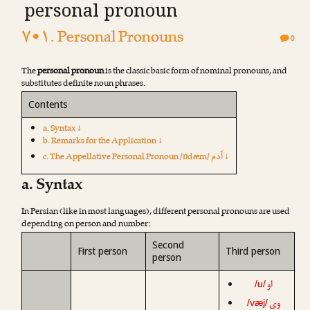
personal pronoun
۷•۱. Personal Pronouns
0
The
personal pronoun
is the classic basic form of nominal pronouns, and
substitutes definite noun phrases.
Contents
a. Syntax ↓
b. Remarks for the Application ↓
آدم
c. The Appellative Personal Pronoun /ɒdæm/
↓
a. Syntax
In Persian (like in most languages), different personal pronouns are used
depending on person and number:
Second
First person
Third person
person
او
/u/
وی
/væj/