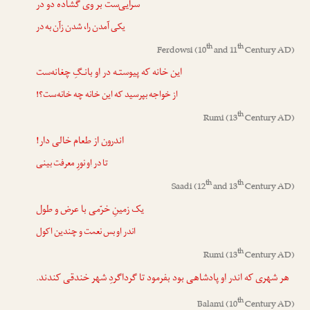
سرایی‌ست بر
وی
گشاده دو در
یکی آمدن را، شدن زآن به در
th
th
Ferdowsi
(10
and 11
Century AD)
این خانه که پیوستـه در
او
بانـگِ چغانه‌ست
از خواجه بپرسید که این خانه چه خانه‌ست؟!
th
Rumi
(13
Century AD)
اندرون از طعام خالی دار!
تا در
او
نورِ معرفت بینی
th
th
Saadi
(12
and 13
Century AD)
یک زمینِ خرّمی با عرض و طول
اندر
او
بس نعمت و چندین اکول
th
Rumi
(13
Century AD)
هر شهری که اندر
او
پادشاهی بود بفرمود تا گرداگردِ شهر خندقی کندند.
th
Balami
(10
Century AD)