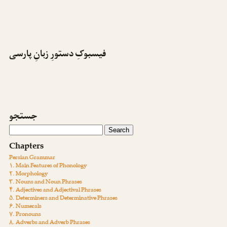
فیسبوکِ دستورِ زبانِ پارسی
جستجو
Chapters
Persian Grammar
۱. Main Features of Phonology
۲. Morphology
۳. Nouns and Noun Phrases
۴. Adjectives and Adjectival Phrases
۵. Determiners and Determinative Phrases
۶. Numerals
۷. Pronouns
۸. Adverbs and Adverb Phrases