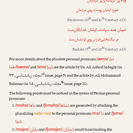
چاه پر کرباسه و پر کژدمان
خوردِ
ایشان
پوستِ رویِ مردمان
th
th
Ferdowsi
(10
and 11
Century AD)
خوبان همه سپاه‌ند،
اوشان
خدایگان‌ست
مر نیک‌بختی‌ام را بر رویِ
او
نشـان‌ست
th
th
Rudaki
(9
and 10
Century AD)
اما
For more details about the obsolete personal pronouns
,
/æmɒ/
ایما
هما
and
, see the article by
Dr. Ali Ashraf Sadeghi
(in
/hæmɒ/
/imɒ/
rd
مجلهء زبانشناسی
, ۳۳
issue, page 5) and the article by
Ali Mohammad
th
مجلهء زبانشناسی
Bahonar
(in
, ۱۸
issue, page 21).
The following points must be noticed in the syntax of Persian personal
pronouns:
شماها
ماها
and
are generated by attaching the
/mɒhɒ/
/ʃomɒhɒ/
ما
pluralizing
suffix /-hɒ/
to the personal pronouns
and
/mɒ/
/ʃomɒ/
شما
.
شمایان
مایان
and
result from binding the
/mɒjɒn/
/ʃomɒjɒn/