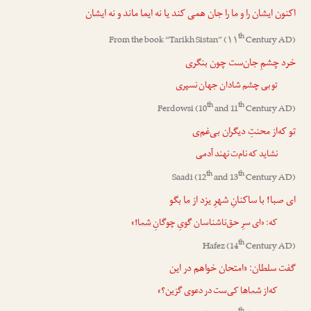
اکنون
ایشان
را و
ما
را جان همی کند یا نه
ایما
ماند و نه
ایشان
th
From the book “
Tarikh Sistan
” (۱۱
Century AD)
خرد چشمِ جان‌ست چون بنگری
تو
بی چشم شادان جهان نسپری
th
th
Ferdowsi
(10
and 11
Century AD)
تو
که‌از محنتِ دیگران بی‌غم‌ی
نشاید که نام‌ت نهند آدمی
th
th
Saadi
(12
and 13
Century AD)
ای صبا! با ساکنانِ شهرِ یزد از
ما
بگو
!»
شما
که: «ای سرِ حق‌ناشناسان گویِ چوگانِ
th
Hafez
(14
Century AD)
گفت سلطان: «امتحان خواهم در این
که‌از
شماها
کی‌ست در دعوی گزین؟»