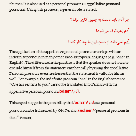
“human”) is also used as a personal pronoun (=
appellative personal
pronoun
). Using this pronoun, a general role is stated:
چرا
آدم
باید دست به چنین کاری بزند؟
آدم
زهره‌ترک می‌شود!
آدم
نمی‌داند از دستِ این‌ها چه کار کند!
The application of the appellative personal pronoun overlaps with an
indefinite pronoun in many other Indo-European languages (e.g. “one” in
English). The difference in the practice is that the speaker does not want to
exclude himself from the statement emphatically by using the appellative
Personal pronoun, even he stresses that the statement is valid for him as
well. For example, the indefinite pronoun “one” in the English sentence
“One has sent me to you” cannot be translated into Persian with the
آدم
appellative personal pronoun
.
/ɒdæm/
آدم
This aspect suggests the possibility that
as a personal
/ɒdæm/
pronoun can be influenced by Old Persian
(personal pronoun in
/ædæm/
st
the 1
Person).