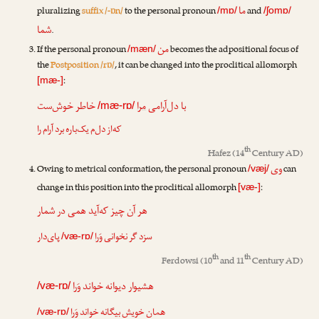
ما
pluralizing
suffix /-ɒn/
to the personal pronoun
and
/mɒ/
/ʃomɒ/
شما
.
من
If the personal pronoun
becomes the adpositional focus of
/mæn/
the
Postposition /rɒ/
, it can be changed into the proclitical allomorph
:
[mæ-]
با دل‌آرامی
مرا
خاطر خوش‌ست
/mæ-rɒ/
که‌از دل‌م یک‌باره برد آرام را
th
Hafez
(14
Century AD)
وی
Owing to metrical conformation, the personal pronoun
can
/væj/
change in this position into the proclitical allomorph
:
[væ-]
هر آن چیز که‌آید همی در شمار
سزد گر نخوانی
وَرا
پای‌دار
/væ-rɒ/
th
th
Ferdowsi
(10
and 11
Century AD)
هشیوار دیوانه خواند
وَرا
/væ-rɒ/
همان خویش بیگانه خواند
وَرا
/væ-rɒ/