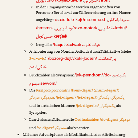
دخترایرانی
کاغذدیواری
,
/kɒɣæz-divɒri/
irɒni/
In der Umgangssprache werden Eigenschaften von
Personen (Beruf usw.) zur Differenzierung an ihre Namen
سعیدلوله‌کش
angehängt:
,
/sæid-lule-keʃ/
/mæmmæd-
ممّدلبویی
رضا‌موتوری
,
,
/hæsæn-
/rezɒ-motori/
læbui/
حسن‌کچل
kæʧæl/
حیات‌خلوت
Irregulär:
/hæjɒt-xælvæt/
Attribuierung von Nomina Actionis durch Prädikative (siehe
بزرگ‌داشت
3•d•a•b.
):
,
/bozorg-dɒʃt/
/xɒki-ʃodæn/
خاکی‌شدن
یک‌پنجم
Bruchzahlen als Synapsien:
,
/jek-pænʤom/
/do-
دوسوم
sevvom/
Die
Reziprokpronomina /hæm-digær/ (/hæm-degær/)
یک‌دیگر، یک‌دگر
هم‌دیگر، هم‌دگر
,
/jek-digær/ (/jek-degær/)
یک‌دیگران
und in archaischen Idiomen
/jek-digærɒn/
als
Synapsien.
دودیگر
In archaischen Idiomen die
Ordinalzahlen /do-digær/
سه‌دیگر
und
/se-digær/
als Synapsien.
Mit einer Adverbphrase als Modifikator, in der Attribuierung