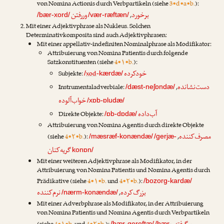
von Nomina Actionis durch Verbpartikeln (siehe
3•d•a•b.
):
برخورد
وررفتن
,
/bær-xord/
/vær-ræftæn/
Mit einer Adjektivphrase als Nukleus. Solchen
Determinativkomposita sind auch Adjektivphrasen:
Mit einer appellativ-indefiniten Nominalphrase als Modifikator:
Attribuierung von Nomina Patientis durch folgende
Satzkonstituenten (siehe
4•۱•b.
):
خودکرده
Subjekte:
xod
/
-kærdæ/
دست‌نشانده
Instrumentaladverbiale:
,
/dæst-neʃɒndæ/
خواب‌آلوده
/xɒb-ɒludæ/
آب‌داده
Direkte Objekte:
/ɒb-dɒdæ/
Attribuierung von Nomina Agentis durch direkte Objekte
مصرف‌کننده
(siehe
4•۲•b.
):
,
/mæsræf-konændæ/
/gerjæ-
گریه‌کنان
konɒn/
Mit einer weiteren Adjektivphrase als Modifikator, in der
Attribuierung von Nomina Patientis und Nomina Agentis durch
Prädikative (siehe
4•۱•b.
und
4•۲•b.
):
/bozorg-kardæ/
بزرگ‌کرده
نرم‌کننده
,
/nærm-konændæ/
Mit einer Adverbphrase als Modifikator, in der Attribuierung
von Nomina Patientis und Nomina Agentis durch Verbpartikeln
/bær-gereftæ/
/bær-