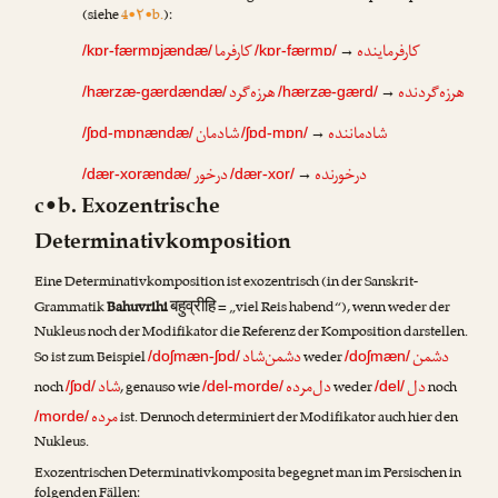
(siehe
4•۲•b.
):
کارفرماینده
کارفرما
→
/kɒr-færmɒjændæ/
/kɒr-færmɒ/
هرزه‌گردنده
هرزه‌گرد
→
/hærzæ-gærdændæ/
/hærzæ-gærd/
شادماننده
شادمان
→
/ʃɒd-mɒnændæ/
/ʃɒd-mɒn/
درخورنده
درخور
→
/dær-xorændæ/
/dær-xor/
c•b. Exozentrische
Determinativkomposition
Eine Determinativkomposition ist exozentrisch (in der Sanskrit-
बहुव्रीहि
Grammatik
Bahuvrihi
= „viel Reis habend“), wenn weder der
Nukleus noch der Modifikator die Referenz der Komposition darstellen.
دشمن
دشمن‌شاد
So ist zum Beispiel
weder
/doʃmæn-ʃɒd/
/doʃmæn/
دل
دل‌مرده
شاد
noch
, genauso wie
weder
noch
/ʃɒd/
/del-morde/
/del/
مرده
ist. Dennoch determiniert der Modifikator auch hier den
/morde/
Nukleus.
Exozentrischen Determinativkomposita begegnet man im Persischen in
folgenden Fällen: