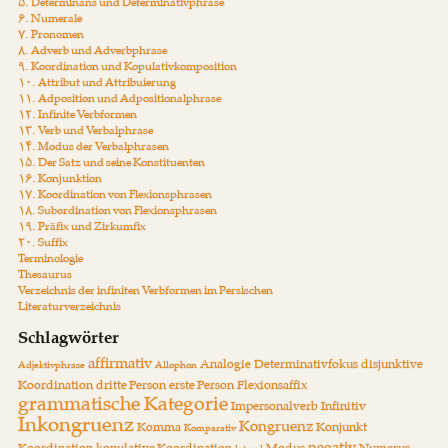
۵. Determinans und Determinativphrase
۶. Numerale
۷. Pronomen
۸. Adverb und Adverbphrase
۹. Koordination und Kopulativkomposition
۱۰. Attribut und Attribuierung
۱۱. Adposition und Adpositionalphrase
۱۲. Infinite Verbformen
۱۳. Verb und Verbalphrase
۱۴. Modus der Verbalphrasen
۱۵. Der Satz und seine Konstituenten
۱۶. Konjunktion
۱۷. Koordination von Flexionsphrasen
۱۸. Subordination von Flexionsphrasen
۱۹. Präfix und Zirkumfix
۲۰. Suffix
Terminologie
Thesaurus
Verzeichnis der infiniten Verbformen im Persischen
Literaturverzeichnis
Schlagwörter
affirmativ
Analogie
Determinativfokus
disjunktive
Adjektivphrase
Allophon
Koordination
dritte Person
erste Person
Flexionsaffix
grammatische Kategorie
Impersonalverb
Infinitiv
Inkongruenz
Kongruenz
Komma
Konjunkt
Komparativ