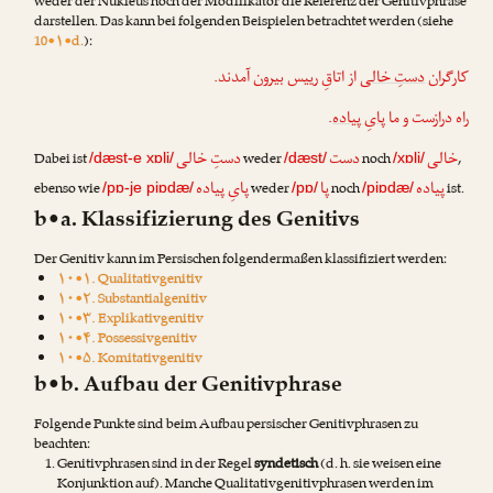
weder der Nukleus noch der Modifikator die Referenz der Genitivphrase
darstellen. Das kann bei folgenden Beispielen betrachtet werden (siehe
10•۱•d.
):
کارگران
دستِ خالی
از اتاقِ رییس بیرون آمدند.
.
پایِ پیاده
راه درازست و ما
خالی
دست
دستِ خالی
Dabei ist
weder
noch
,
/dæst-e xɒli/
/dæst/
/xɒli/
پیاده
پا
پایِ پیاده
ebenso wie
weder
noch
ist.
/pɒ-je piɒdæ/
/pɒ/
/piɒdæ/
b•a. Klassifizierung des Genitivs
Der Genitiv kann im Persischen folgendermaßen klassifiziert werden:
۱۰•۱. Qualitativgenitiv
۱۰•۲. Substantialgenitiv
۱۰•۳. Explikativgenitiv
۱۰•۴. Possessivgenitiv
۱۰•۵. Komitativgenitiv
b•b. Aufbau der Genitivphrase
Folgende Punkte sind beim Aufbau persischer Genitivphrasen zu
beachten:
Genitivphrasen sind in der Regel
syndetisch
(d. h. sie weisen eine
Konjunktion auf). Manche Qualitativgenitivphrasen werden im