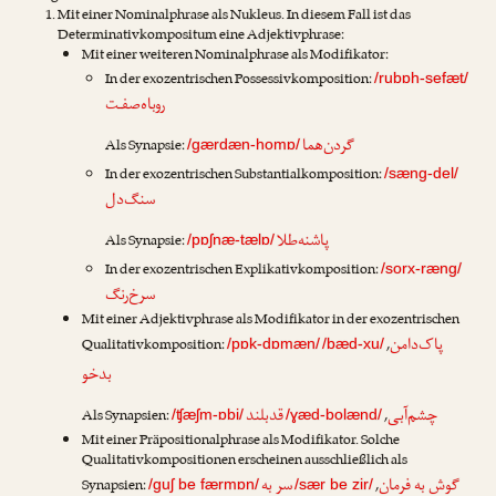
Mit einer Nominalphrase als Nukleus. In diesem Fall ist das
Determinativkompositum eine Adjektivphrase:
Mit einer weiteren Nominalphrase als Modifikator:
In der exozentrischen Possessivkomposition:
/rubɒh-sefæt/
روباه‌صفـت
گردن‌هما
Als Synapsie:
/gærdæn-homɒ/
In der exozentrischen Substantialkomposition:
/sæng-del/
سنگ‌دل
پاشنه‌طلا
Als Synapsie:
/pɒʃnæ-tælɒ/
In der exozentrischen Explikativkomposition:
/sorx-ræng/
سرخ‌رنگ
Mit einer Adjektivphrase als Modifikator in der exozentrischen
پاک‌دامن
Qualitativkomposition:
,
/pɒk-dɒmæn/
/bæd-xu/
بدخو
چشم‌آبی
قدبلند
Als Synapsien:
,
/ʧæʃm-ɒbi/
/ɣæd-bolænd/
Mit einer Präpositionalphrase als Modifikator. Solche
Qualitativkompositionen erscheinen ausschließlich als
گوش به فرمان
سر به
Synapsien:
,
/guʃ be færmɒn/
/sær be zir/