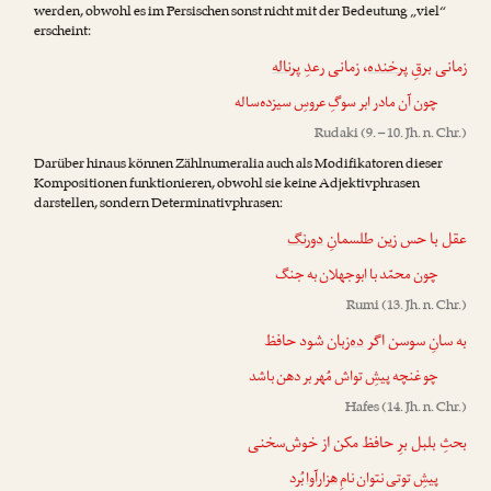
werden, obwohl es im Persischen sonst nicht mit der Bedeutung „viel“
erscheint:
زمانی برقِ
پرخنده
، زمانی رعدِ
پرناله
چون آن مادر ابر سوگِ عروسِ سیزده‌ساله
Rudaki
(9. – 10. Jh. n. Chr.)
Darüber hinaus können Zählnumeralia auch als Modifikatoren dieser
Kompositionen funktionieren, obwohl sie keine Adjektivphrasen
darstellen, sondern Determinativphrasen:
عقل با حس زین طلسمانِ
دورنگ
چون محمّد با ابوجهلان به جنگ
Rumi
(13. Jh. n. Chr.)
به سانِ سوسن اگر
ده‌زبان
شود حافظ
چو غنچه پیشِ تواش مُهر بر دهن باشد
Hafes
(14. Jh. n. Chr.)
بحثِ بلبل برِ حافظ مکن از خوش‌سخنی
پیشِ توتی نتوان نامِ
هزارآوا
بُرد