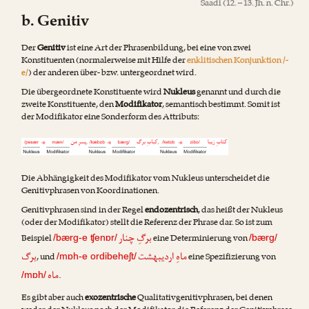
Saadi
(12. – 13. Jh. n. Chr.)
b. Genitiv
Der
Genitiv
ist eine Art der Phrasenbildung, bei eine von zwei
Konstituenten (normalerweise mit Hilfe der
enklitischen Konjunktion /-
e/
) der anderen über- bzw. untergeordnet wird.
Die übergeordnete Konstituente wird
Nukleus
genannt und durch die
zweite Konstituente, den
Modifikator
, semantisch bestimmt. Somit ist
der Modifikator eine Sonderform des Attributs:
Die Abhängigkeit des Modifikator vom Nukleus unterscheidet die
Genitivphrasen von Koordinationen.
Genitivphrasen sind in der Regel
endozentrisch
, das heißt der Nukleus
(oder der Modifikator) stellt die Referenz der Phrase dar. So ist zum
برگِ چنار
Beispiel
eine Determinierung von
/bærg-e ʧenɒr/
/bærg/
ماهِ اردیبهشت
برگ
, und
eine Spezifizierung von
/mɒh-e ordibeheʃt/
ماه
.
/mɒh/
Es gibt aber auch
exozentrische
Qualitativgenitivphrasen, bei denen