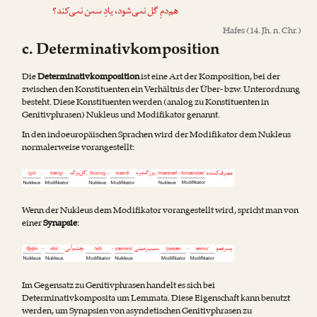
هم‌دمِ گل نمی‌شود، یادِ سمن نمی‌کند؟
Hafes
(14. Jh. n. Chr.)
c. Determinativkomposition
Die
Determinativkomposition
ist eine Art der Komposition, bei der
zwischen den Konstituenten ein Verhältnis der Über- bzw. Unterordnung
besteht. Diese Konstituenten werden (analog zu Konstituenten in
Genitivphrasen) Nukleus und Modifikator genannt.
In den indoeuropäischen Sprachen wird der Modifikator dem Nukleus
normalerweise vorangestellt:
Wenn der Nukleus dem Modifikator vorangestellt wird, spricht man von
einer
Synapsie
:
Im Gegensatz zu Genitivphrasen handelt es sich bei
Determinativkomposita um Lemmata. Diese Eigenschaft kann benutzt
werden, um Synapsien von asyndetischen Genitivphrasen zu