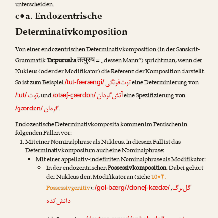
unterscheiden.
c•a. Endozentrische
Determinativkomposition
Von einer endozentrischen Determinativkomposition (in der Sanskrit-
तत्पुरुष
Grammatik
Tatpurusha
= „dessen Mann“) spricht man, wenn der
Nukleus (oder der Modifikator) die Referenz der Komposition darstellt.
توت‌فرنگی
So ist zum Beispiel
eine Determinierung von
/tut-færængi/
آتش‌گردان
توت
, und
eine Spezifizierung von
/tut/
/ɒtæʃ-gærdɒn/
گردان
.
/gærdɒn/
Endozentische Determinativkomposita kommen im Persischen in
folgenden Fällen vor:
Mit einer Nominalphrase als Nukleus. In diesem Fall ist das
Determinativkompositum auch eine Nominalphrase:
Mit einer appellativ-indefiniten Nominalphrase als Modifikator:
In der endozentrischen
Possessivkomposition
. Dabei gehört
der Nukleus dem Modifikator an (siehe
10•۴.
گل‌برگ
Possessivgenitiv
):
,
/gol-bærg/
/dɒneʃ-kædæ/
دانش‌کده