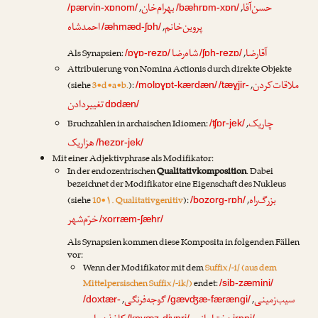
حسن‌آقا
بهرام‌خان
,
,
/pærvin-xɒnom/
/bæhrɒm-xɒn/
پروین‌خانم
احمدشاه
,
/æhmæd-ʃɒh/
آقارضا
شاه‌رضا
Als Synapsien:
,
/ɒɣɒ-rezɒ/
/ʃɒh-rezɒ/
Attribuierung von Nomina Actionis durch direkte Objekte
ملاقات‌کردن
(siehe
3•d•a•b.
):
,
/molɒɣɒt-kærdæn/
/tæɣjir-
تغییردادن
dɒdæn/
چاریک
Bruchzahlen in archaischen Idiomen:
,
/ʧɒr-jek/
هزاریک
/hezɒr-jek/
Mit einer Adjektivphrase als Modifikator:
In der endozentrischen
Qualitativkomposition
. Dabei
bezeichnet der Modifikator eine Eigenschaft des Nukleus
بزرگ‌راه
(siehe
10•۱. Qualitativgenitiv
):
,
/bozorg-rɒh/
خرّم‌شهر
/xorræm-ʃæhr/
Als Synapsien kommen diese Komposita in folgenden Fällen
vor:
Wenn der Modifikator mit dem
Suffix /-i/ (aus dem
Mittelpersischen Suffix /-ik/)
endet:
/sib-zæmini/
سیب‌زمینی
گوجه‌فرنگی
,
,
/doxtær-
/gævʤæ-færængi/