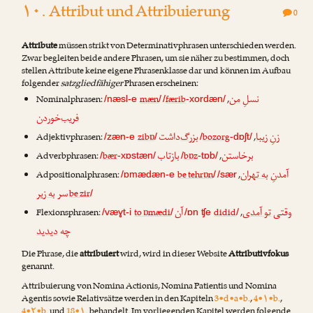
۱۰. Attribut und Attribuierung
0
Attribute
müssen strikt von Determinativphrasen unterschieden werden.
Zwar begleiten beide andere Phrasen, um sie näher zu bestimmen, doch
stellen Attribute keine eigene Phrasenklasse dar und können im Aufbau
folgender
satzgliedfähiger
Phrasen erscheinen:
نسلِ
من
Nominalphrasen:
mæn
færib
,
/næsl-e
/
/
-xordæn/
فریب
‌خوردن
زنِ
زیبا
بزرگ
‌داشت
Adjektivphrasen:
zibɒ
bozorg
,
/zæn-e
/
/
-dɒʃt/
بر
خاستن
باز
تاب
Adverbphrasen:
bær
bɒz
,
/
-xɒstæn/
/
-tɒb/
آمدنِ
به تهران
Adpositionalphrasen:
be tehrɒn
,
/ɒmædæn-e
/
/sær
سر
به زیر
be zir
/
وقتی
تو آمدی
آن
Flexionsphrasen:
to ɒmædi
didid
,
/væɣt-i
/
/ɒn ʧe
/
چه
دیدید
Die Phrase, die
attribuiert
wird, wird in dieser Website
Attributivfokus
genannt.
Attribuierung von Nomina Actionis, Nomina Patientis und Nomina
Agentis sowie Relativsätze werden in den Kapiteln
3•d•a•b.
,
4•۱•b.
,
4•۲•b.
und
18•۱.
behandelt. Im vorliegenden Kapitel werden folgende