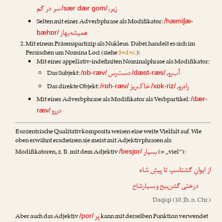
زیر
سر در گم
,
/sær dær gom/
Selten mit einer Adverbphrase als Modifikator:
/hæmiʃæ-
همیشه‌بهار
bæhɒr/
Mit einem Präsenspartizip als Nukleus. Dabei handelt es sich im
Persischen um Nomina Loci (siehe
3•d•c.
):
Mit einer appellativ-indefiniten Nominalphrase als Modifikator:
آب‌رو
دست‌رس
Das Subjekt:
,
/ɒb-ræv/
/dæst-ræs/
راه‌رو
خاک‌ریز
Das direkte Objekt:
,
/rɒh-ræv/
/xɒk-riz/
Mit einer Adverbphrase als Modifikator als Verbpartikel:
/dær-
دررو
ræv/
Exozentrische Qualitativkomposita weisen eine weite Vielfalt auf. Wie
oben erwähnt erscheinen sie meist mit Adjektivphrasen als
بسیار
Modifikatoren, z. B. mit dem Adjektiv
(= „viel“):
/besjɒr/
از ایوانِ گشتاسپ تا پیشِ شاه
درختی گشن‌بیخ و
بسیارشاخ
Daqiqi
(10. Jh. n. Chr.)
پر
Aber auch das Adjektiv
kann mit derselben Funktion verwendet
/por/