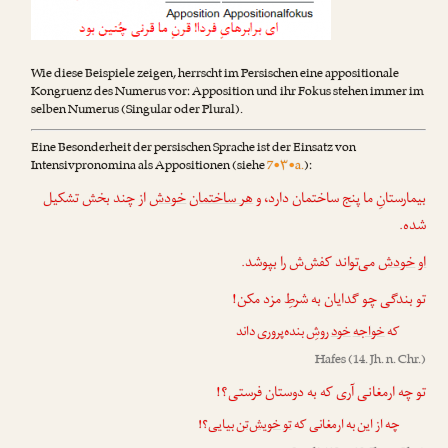
Wie diese Beispiele zeigen, herrscht im Persischen eine appositionale
Kongruenz des Numerus vor: Apposition und ihr Fokus stehen immer im
selben Numerus (Singular oder Plural).
Eine Besonderheit der persischen Sprache ist der Einsatz von
Intensivpronomina als Appositionen (siehe
7•۳•a.
):
بیمارستانِ ما پنج ساختمان دارد، و
هر ساختمان
خودش
از چند بخش تشکیل
شده.
او
خودش
می‌تواند کفش‌ش را بپوشد.
تو بندگی چو گدایان به شرطِ مزد مکن!
که
خواجه
خود
روشِ بنده‌پروری داند
Hafes
(14. Jh. n. Chr.)
تو چه ارمغانی آری که به دوستان فرستی؟!
چه از این به ارمغانی که
تو
خویش‌تن
بیایی؟!