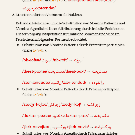
برگرفته
(siehe
4•۱•b.
und
4•۲•b.
):
,
برخورنده
xorændæ/
Mit einer infiniten Verbform als Nukleus.
Es handelt sich dabei um die Substitution von Nomina Patientis und
Nomina Agentis bei ihrer Attribuierung durch infinite Verbformen.
Dieser Vorgang ist spezifisch für iranische Sprachen und wird im
Persischen in folgenden Formen beobachtet:
Substitution von Nomina Patientis durch Präteritumpartizipien
(siehe
4•۱•b.
):
آب‌رفته
آب‌رفت
→
/ɒb-roftæ/
/ɒb-roft/
دست‌پخته
دست‌پخت
→
/dæst-poxtæ/
/dæst-poxt/
زراندوده
زراندود
→
/zær-ændudæ/
/zær-ændud/
Substitution von Nomina Patientis durch Präsenspartizipien
(siehe
4•۱•b.
):
زجرکشته
زجرکش
→
/zæʤr-koʃtæ/
/zæʤr-koʃ/
دخترپخته
دخترپز
→
/doxtær-poxtæ/
/doxtær-pæz/
چرک‌نوشته
چرک‌نویس
→
/ʧerk-neveʃtæ/
/ʧerk-nevis/
Substitution von Nomina Agentis durch Präsenspartizipien