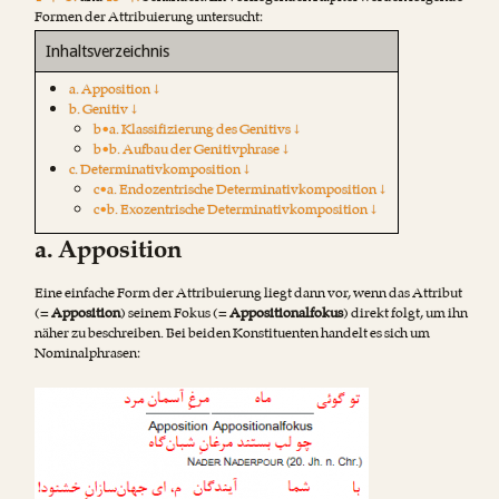
Formen der Attribuierung untersucht:
Inhaltsverzeichnis
a. Apposition ↓
b. Genitiv ↓
b•a. Klassifizierung des Genitivs ↓
b•b. Aufbau der Genitivphrase ↓
c. Determinativkomposition ↓
c•a. Endozentrische Determinativkomposition ↓
c•b. Exozentrische Determinativkomposition ↓
a. Apposition
Eine einfache Form der Attribuierung liegt dann vor, wenn das Attribut
(=
Apposition
) seinem Fokus (=
Appositionalfokus
) direkt folgt, um ihn
näher zu beschreiben. Bei beiden Konstituenten handelt es sich um
Nominalphrasen: