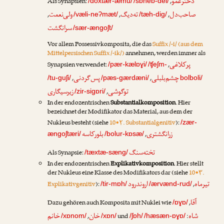
دخترعمو
Als Synapsien:
,
/doxtær-æmu/
/sɒheb-del/
صاحب‌دل
ته‌دیگ
ولی‌نعمت
,
,
,
/væli-neʔmæt/
/tæh-dig/
سرانگشت
/sær-ængoʃt/
Vor allem Possessivkomposita, die das
Suffix /-i/ (aus dem
Mittelpersischen Suffix /-ik/)
annehmen, werden immer als
پرکلاغی
Synapsien verwendet:
,
/pær-kælɒɣi/
/ʧeʃm-
چشم‌بلبلی
پس‌گردنی
,
,
/tu-guʃi/
/pæs-gærdæni/
bolboli/
توگوشی
زیرسیگاری
,
/zir-sigɒri/
In der endozentrischen
Substantialkomposition
. Hier
bezeichnet der Modifikator das Material, aus dem der
Nukleus besteht (siehe
10•۲. Substantialgenitiv
):
/zær-
زرانگشتری
بلورکاسه
,
ængoʃtæri/
/bolur-kɒsæ/
تخته‌سنگ
Als Synapsie:
/tæxtæ-sæng/
In der endozentrischen
Explikativkomposition
. Hier stellt
der Nukleus eine Klasse des Modifikators dar (siehe
10•۳.
تیرماه
اروندرود
Explikativgenitiv
):
,
/tir-mɒh/
/ærvænd-rud/
آقا
Dazu gehören auch Komposita mit Nuklei wie
,
/ɒɣɒ/
شاه
خان
خانم
,
und
:
/xɒnom/
/xɒn/
/ʃɒh/
/hæsæn-ɒɣɒ/