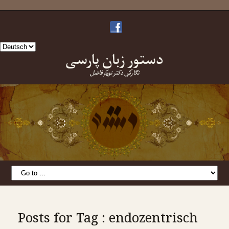
Sprache
دستورِ زبانِ پارسی
auswählen
نگارشِ دکتر نویدِ فاضل
Posts for Tag : endozentrisch