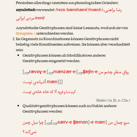
Persischen allerdings (meistens aus phonologischen Gründen)
رضا براهنی
asyndetisch
verwendet:
,
/rezɒ bærɒhæni/
/mærd-i
مردی ایرانی
irɒni/
Asyndetische Genitivphrasen sind keine Lemmata, wodurch sie von
Synapsien ↓
unterschieden werden.
Im Gegensatz zu Koordinationen können Genitivphrasen nicht
beliebig viele Konstituenten aufweisen. Sie können aber verschachtelt
sein:
Genitivphrasen können als Modifikatoren anderer
Genitivphrasen eingesetzt werden:
[
[
[
رواقِ منظرِ چشمِ من
rævɒɣ-e
mænzær-e
ʧæʃm-e
NP
NP
NP
آشیانه‌یِ توست
]]]
mæn
کرم نما و فرود آ! که خانه خانه‌یِ توست
Hafes
(14. Jh. n. Chr.)
Qualitativgenitivphrasen können auch zu Nuklei anderer
Genitivphrasen werden:
چرا میلِ چمن
[
[
]
]
سروِ چمانِ من
særv-e ʧæmɒn
-e mæn
NP
NP
نمی‌کند؟