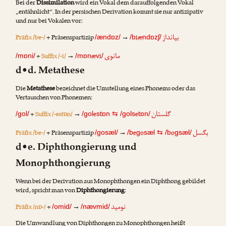
Bei der
Dissimilation
wird ein Vokal dem darauffolgenden Vokal
„entähnlicht“. In der persischen Derivation kommt sie nur antizipativ
und nur bei Vokalen vor:
بیانداز
Präfix /be-/
+ Präsenspartizip
→
iæ
/ændɒz/
/b
ndɒzʃ/
مانوی
+
Suffix /-i/
→
æ
i
/mɒni/
/mɒn
v
/
d•d. Metathese
Die
Metathese
bezeichnet die Umstellung eines Phonems oder das
Vertauschen von Phonemen:
گلستان
+
Suffix /-estɒn/
→
e
e
/gol/
/gol
stɒn
⇆
/gols
tɒn/
بگسل
Präfix /be-/
+ Präsenspartizip
→
e
o
o
/gosæl/
/b
g
sæl
⇆
/b
gsæl/
d•e. Diphthongierung und
Monophthongierung
Wenn bei der Derivation aus Monophthongen ein Diphthong gebildet
wird, spricht man von
Diphthongierung
:
نومید
Präfix /nɒ-/
+
→
/omid/
/nævmid/
Die Umwandlung von Diphthongen zu Monophthongen heißt