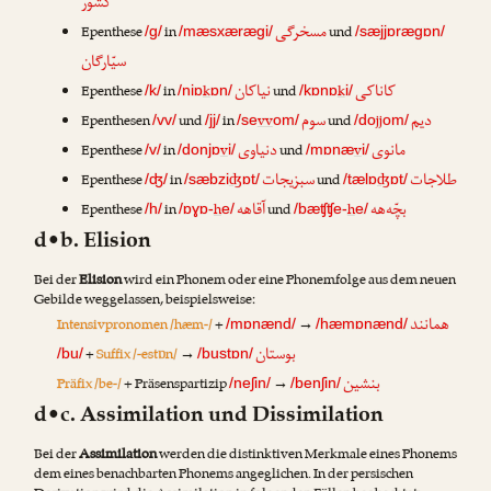
کشور
مسخرگی
Epenthese
in
und
/g/
/mæsxærægi/
/sæjjɒrægɒn/
سیّارگان
نیاکان
کاناکی
Epenthese
in
k
und
k
/k/
/niɒ
ɒn/
/kɒnɒ
i/
سوم
دیم
Epenthesen
und
in
vv
und
jj
/vv/
/jj/
/se
om/
/do
om/
دنیاوی
مانوی
Epenthese
in
v
und
v
/v/
/donjɒ
i/
/mɒnæ
i/
سبزیجات
طلاجات
Epenthese
in
ʤ
und
ʤ
/ʤ/
/sæbzi
ɒt/
/tælɒ
ɒt/
آقاهه
بچّه‌هه
Epenthese
in
h
und
h
/h/
/ɒɣɒ-
e/
/bæʧʧe-
e/
d•b. Elision
Bei der
Elision
wird ein Phonem oder eine Phonemfolge aus dem neuen
Gebilde weggelassen, beispielsweise:
همانند
Intensivpronomen /hæm-/
+
→
/mɒnænd/
/hæmɒnænd/
بوستان
+
Suffix /-estɒn/
→
/bu/
/bustɒn/
بنشین
Präfix /be-/
+ Präsenspartizip
→
/neʃin/
/benʃin/
d•c. Assimilation und Dissimilation
Bei der
Assimilation
werden die distinktiven Merkmale eines Phonems
dem eines benachbarten Phonems angeglichen. In der persischen