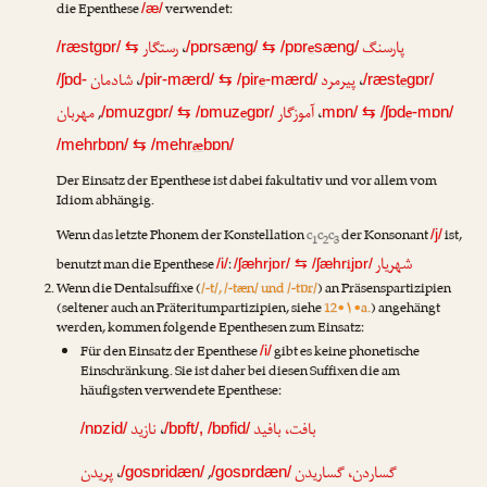
die Epenthese
verwendet:
/æ/
رستگار
،
e
پارسنگ
/ræstgɒr/
⇆
/pɒrsæng/
⇆
/pɒr
sæng/
شادمان
،
e
پیرمرد
،
e
/ʃɒd-
/pir-mærd/
⇆
/pir
-mærd/
/ræst
gɒr/
مهربان
,
e
آموزگار
،
e
/ɒmuzgɒr/
⇆
/ɒmuz
gɒr/
mɒn/
⇆
/ʃɒd
-mɒn/
æ
/mehrbɒn/
⇆
/mehr
bɒn/
Der Einsatz der Epenthese ist dabei fakultativ und vor allem vom
Idiom abhängig.
Wenn das letzte Phonem der Konstellation
c
c
c
der Konsonant
ist,
/j/
1
2
3
شهریار
benutzt man die Epenthese
:
i
/i/
/ʃæhrjɒr/
⇆
/ʃæhr
jɒr/
Wenn die Dentalsuffixe (
/-t/, /-tæn/ und /-tɒr/
) an Präsenspartizipien
(seltener auch an Präteritumpartizipien, siehe
12•۱•a.
) angehängt
werden, kommen folgende Epenthesen zum Einsatz:
Für den Einsatz der Epenthese
gibt es keine phonetische
/i/
Einschränkung. Sie ist daher bei diesen Suffixen die am
häufigsten verwendete Epenthese:
نازید
،
بافت، بافید
/nɒzid/
/bɒft/, /bɒfid/
پریدن
،
,
گساردن، گساریدن
/gosɒridæn/
/gosɒrdæn/