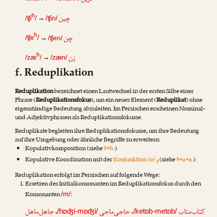
چین
h
→
/ʧi
/
/ʧin/
چن
h
→
/ʧe
/
/ʧen/
زن
h
→
/zæ
/
/zæn/
f. Reduplikation
Reduplikation
bezeichnet einen Lautwechsel in der ersten Silbe einer
Phrase (
Reduplikationsfokus
), um ein neues Element (
Reduplikat
) ohne
eigenständige Bedeutung abzuleiten. Im Persischen erscheinen Nominal-
und Adjektivphrasen als Reduplikationsfokusse.
Reduplikate begleiten ihre Reduplikationsfokusse, um ihre Bedeutung
auf ihre Umgebung oder ähnliche Begriffe zu erweitern:
Kopulativkomposition (siehe
9•b.
)
و
Kopulative Koordination mit der
Konjunktion /o/
(siehe
9•a•a.
)
Reduplikation erfolgt im Persischen auf folgende Wege:
Ersetzen des Initialkonsonanten im Reduplikationsfokus durch den
Konsonanten
:
/m/
جاهل‌ماهل
،
حاجی‌ماجی
،
کتاب‌متاب
/hɒʤi-mɒʤi/
/ketɒb-metɒb/