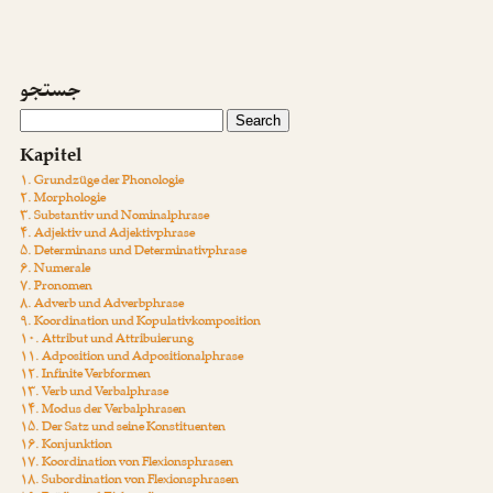
جستجو
Kapitel
۱. Grundzüge der Phonologie
۲. Morphologie
۳. Substantiv und Nominalphrase
۴. Adjektiv und Adjektivphrase
۵. Determinans und Determinativphrase
۶. Numerale
۷. Pronomen
۸. Adverb und Adverbphrase
۹. Koordination und Kopulativkomposition
۱۰. Attribut und Attribuierung
۱۱. Adposition und Adpositionalphrase
۱۲. Infinite Verbformen
۱۳. Verb und Verbalphrase
۱۴. Modus der Verbalphrasen
۱۵. Der Satz und seine Konstituenten
۱۶. Konjunktion
۱۷. Koordination von Flexionsphrasen
۱۸. Subordination von Flexionsphrasen