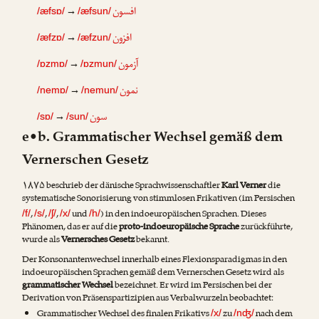
افسون
→
/æfsɒ/
/æfsun/
افزون
→
/æfzɒ/
/æfzun/
آزمون
→
/ɒzmɒ/
/ɒzmun/
نمون
→
/nemɒ/
/nemun/
سون
→
/sɒ/
/sun/
e•b. Grammatischer Wechsel gemäß dem
Vernerschen Gesetz
۱۸۷۵ beschrieb der dänische Sprachwissenschaftler
Karl Verner
die
systematische Sonorisierung von stimmlosen Frikativen (im Persischen
,
,
,
und
) in den indoeuropäischen Sprachen. Dieses
/f/
/s/
/ʃ/
/x/
/h/
Phänomen, das er auf die
proto-indoeuropäische Sprache
zurückführte,
wurde als
Vernersches Gesetz
bekannt.
Der Konsonantenwechsel innerhalb eines Flexionsparadigmas in den
indoeuropäischen Sprachen gemäß dem Vernerschen Gesetz wird als
grammatischer Wechsel
bezeichnet. Er wird im Persischen bei der
Derivation von Präsenspartizipien aus Verbalwurzeln beobachtet:
Grammatischer Wechsel des finalen Frikativs
zu
nach dem
/x/
/nʤ/