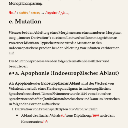
Monophthongierung
:
بستان
+
Suffix /-estɒn/
→
o
/bu/
/b
stɒn/
e. Mutation
Wenn es bei der Ableitung eines Morphems aus einem anderen Morphem
(sog. „innerer Derivation“) zu einem Lautwechsel kommt, spricht man
von einer
Mutation
. Typischerweise tritt die Mutation in den
indoeuropäischen Sprachen bei der Ableitung von infiniten Verbformen
auf.
Die Mutationsprozesse werden folgendermaßen klassifiziert und
beschrieben:
e•a. Apophonie (Indoeuropäischer Ablaut)
Als
Apophonie
oder
indoeuropäischer Ablaut
wird der Wechsel von
Vokalen innerhalb eines Flexionsparadigmas in indoeuropäischen
Sprachen bezeichnet. Dieses Phänomen wurde 1819 vom deutschen
Sprachwissenschaftler
Jacob Grimm
beschrieben und kann im Persischen
in folgenden Formen auftauchen:
Derivation von Präsenspartizipien aus Verbalwurzeln:
Ablaut des finalen Vokals
zum Diphthong
nach dem
/u/
/æv/
Konsonanten
:
/n/