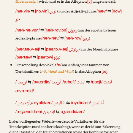
Silbenansatz ↓
wird, wird er in das Allophon
umgewandelt:
[v]
نوین
(aus der Adjektivphrase
/næ.vin/
⇆
[no.vin]
/næv/
⇆
[now]
نو
)
ره‌ر‌وان
(aus der substantivieren
/ræh-ræ.vɒn/
⇆
[ræh-rov.ɒn]
ره‌رو
Adjektivphrase
)
/ræh-ræv/
⇆
[ræh-row]
پرتوش
(aus der Nominalphrase
/pær.tæ.v-æʃ/
⇆
[pær.to.v-æʃ]
پرتو
)
/pærtæv/
⇆
[pærtow]
Umwandlung des Vokals
am Anfang von Stämmen von
/ɒ/
Dentalsuffixen (
/-t/, /-tæn/ und /-tɒr/
) in das Allophon
:
[æ]
اوردید
آوردید
،
ابشت
آبشت
/
⇆
/ɒværdid/
/æbeʃt/
⇆
/ɒbeʃt/
æværdid/
آژندیدن
,
اغالیدن
آغالیدن
/
/æɣɒlidæn/
⇆
/ɒɣɒlidæn/
اژندیدن
/æʒændidæn/
⇆
ɒʒændidæn/
In der vorliegenden Website werden die Variationen für die
Transkription nur dann berücksichtigt, wenn es der Idiom-Erkennung
dient. Das ist bei den freien Variationen sowie der kombinatorischen