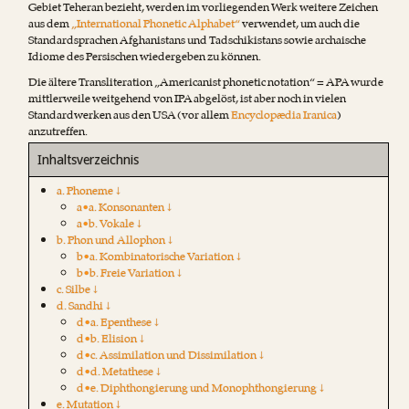
Gebiet Teheran bezieht, werden im vorliegenden Werk weitere Zeichen
aus dem
„International Phonetic Alphabet“
verwendet, um auch die
Standardsprachen Afghanistans und Tadschikistans sowie archaische
Idiome des Persischen wiedergeben zu können.
Die ältere Transliteration „Americanist phonetic notation“ = APA wurde
mittlerweile weitgehend von IPA abgelöst, ist aber noch in vielen
Standardwerken aus den USA (vor allem
Encyclopædia Iranica
)
anzutreffen.
Inhaltsverzeichnis
a. Phoneme ↓
a•a. Konsonanten ↓
a•b. Vokale ↓
b. Phon und Allophon ↓
b•a. Kombinatorische Variation ↓
b•b. Freie Variation ↓
c. Silbe ↓
d. Sandhi ↓
d•a. Epenthese ↓
d•b. Elision ↓
d•c. Assimilation und Dissimilation ↓
d•d. Metathese ↓
d•e. Diphthongierung und Monophthongierung ↓
e. Mutation ↓