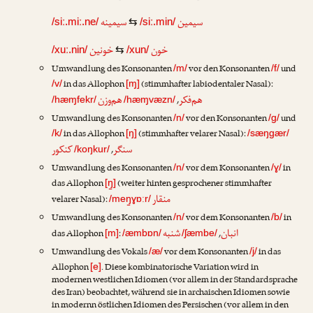
سیمینه
سیمین
/siː.miː.ne/
⇆
/siː.min/
خونین
خون
/xuː.nin/
⇆
/xun/
Umwandlung des Konsonanten
vor den Konsonanten
und
/m/
/f/
in das Allophon
(stimmhafter labiodentaler Nasal):
/v/
[ɱ]
هم‌وزن
هم‌فکر
,
/hæɱfekr/
/hæɱvæzn/
Umwandlung des Konsonanten
vor den Konsonanten
und
/n/
/g/
in das Allophon
(stimmhafter velarer Nasal):
/k/
[ŋ]
/sæŋgær/
کنکور
سنگر
,
/koŋkur/
Umwandlung des Konsonanten
vor dem Konsonanten
in
/n/
/ɣ/
das Allophon
(weiter hinten gesprochener stimmhafter
[ŋ̠]
منقار
velarer Nasal):
/meŋ̠ɣɒːr/
Umwandlung des Konsonanten
vor dem Konsonanten
in
/n/
/b/
شنبه
انبان
das Allophon
:
,
[m]
/æmbɒn/
/ʃæmbe/
Umwandlung des Vokals
vor dem Konsonanten
in das
/æ/
/j/
Allophon
. Diese kombinatorische Variation wird in
[e]
modernen westlichen Idiomen (vor allem in der Standardsprache
des Iran) beobachtet, während sie in archaischen Idiomen sowie
in modernn östlichen Idiomen des Persischen (vor allem in den