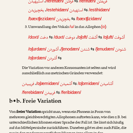
استیهیدن
،
فرفتن
فریفتن
/fereftæn/
⇆
/feriftæn/
بخچیزیدن
،
استهیدن
/estehidæn/
⇆
/estihidæn/
بخچزیدن
/bæxʧezidæn/
⇆
/bæxʧizidæn/
Umwandlung des Vokals
in das Allophon
:
/u/
[o]
دخت
دوخت
،
آشفت
آشوفت
/doxt/
⇆
/duxt/
/ɒʃoft/
⇆
/ɒʃuft/
آشوردن
،
شندن
شنودن
/ɒʃurdæn/
/ʃenodæn/
⇆
/ʃenudæn/
آشردن
/ɒʃordæn/
⇆
Die Variation vor anderen Konsonanten ist selten und wird
ausschließlich aus metrischen Gründen verwendet:
فریبیدن
،
آشمیدن
آشامیدن
/ɒʃæmidæn/
⇆
/ɒʃɒmidæn/
فربیدن
/ferebidæn/
⇆
/feribidæn/
b•b. Freie Variation
Von
freier Variation
spricht man, wenn ein Phonem in Form von
mehreren gleichberechtigten Allophonen auftreten kann, wie dies z.B. bei
unterschiedlichen Idiomen einer Sprache der Fall ist. Sie lässt sich häufig
auf das Mittelpersische zurückführen. Daneben gibt es aber auch Fälle, die