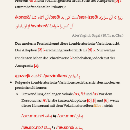
د
ذ
Phonem
nach Vokalen generell in der Form des Allophons
/d/
[ð]
(stimmhafter dentaler Frikativ):
آن آگاه کنذ
ست کی بذ
زیرا که آن سرایزذ
/konæð/
/bæð/
/sær-izæð/
از اولیاءِ او.
آن کس را خواهذ
/xvɒhæð/
Abu Yaghub Sagzi
(10. Jh. n. Chr.)
Das moderne Persisch kennt diese kombinatorische Variation nicht.
ذ
د
Das Allophon
erscheint grundsätzlich als
. Nur wenige
[ð]
[d]
ذ
Evidenzen haben die Schreibweise
beibehalten, jedoch mit der
Aussprache
:
[z]
گذشت
،
پذیرفتن
/gozæʃt/
/pæziroftæn/
Folgende kombinatorische Variationen existieren in den modernen
persischen Idiomen:
Umwandlung der langen Vokale
,
und
vor dem
/ɒː/
/iː/
/uː/
Konsonanten
in die kurzen Allophone
,
und
, wenn
/n/
[ɒ]
[i]
[u]
dieser Konsonant mit dem Vokal in derselben
Silbe ↓
steht:
زمانه
زمان
/zæ.mɒː.ne/
⇆
/zæ.mɒn/
رسانا
رساند
/ræ.sɒː.nɒː/
⇆
/ræ.sɒnd/