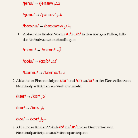
شنو
→
/ʃenu/
/ʃenæv/
غنو
→
/ɣonu/
/ɣonæv/
بخنو
→
/bæxnu/
/bæxnæv/
Ablaut des finalen Vokals
zu
in den übrigen Fällen, falls
/u/
/ɒ/
die Verbalwurzel mehrsilbig ist:
آزما
→
/ɒzmu/
/ɒzmɒ/
گشا
→
/goʃu/
/goʃɒ/
فرما
→
/færmu/
/færmɒ/
Ablaut der Phonemfolgen
und
zu
in der Derivation von
/ær/
/or/
/ɒr/
Nominalpartizipien aus Verbalwurzeln:
کار
→
/kær/
/kɒr/
بار
→
/bor/
/bɒr/
خوار
→
/xor/
/xɒr/
Ablaut des finalen Vokals
zu
in der Derivation von
/ɒ/
/un/
Nominalpartizipien aus Präsenspartizipien: