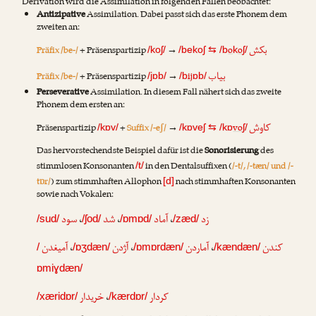
Derivation wird die Assimilation in folgenden Fällen beobachtet:
Antizipative
Assimilation. Dabei passt sich das erste Phonem dem
zweiten an:
بکش
Präfix /be-/
+ Präsenspartizip
→
o
o
/koʃ/
/bekoʃ
⇆
/b
k
ʃ/
بیاب
Präfix /be-/
+ Präsenspartizip
→
ij
/jɒb/
/b
ɒb/
Perseverative
Assimilation. In diesem Fall nähert sich das zweite
Phonem dem ersten an:
کاوش
Präsenspartizip
+
Suffix /-eʃ/
→
vo
/kɒv/
/kɒveʃ
⇆
/kɒ
ʃ/
Das hervorstechendste Beispiel dafür ist die
Sonorisierung
des
stimmlosen Konsonanten
in den Dentalsuffixen (
/-t/, /-tæn/ und /-
/t/
tɒr/
) zum stimmhaften Allophon
nach stimmhaften Konsonanten
[d]
sowie nach Vokalen:
سود
،
شد
،
آماد
،
زد
/sud/
/ʃod/
/ɒmɒd/
/zæd/
آمیغدن
،
آژدن
،
آماردن
،
کندن
/
/ɒʒdæn/
/ɒmɒrdæn/
/kændæn/
ɒmiɣdæn/
خریدار
،
کردار
/xæridɒr/
/kærdɒr/