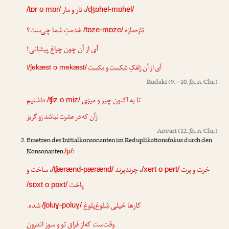
تار و مار
،
/tɒr o mɒr/
/ʤɒhel-mɒhel/
خدمتِ شما چی‌ست؟
تازه‌مازه
/tɒze-mɒze/
آی از آن چون چراغ پیشانی!
!
شکست و مکست
آی از آن زلفکِ
/ʃekæst o mekæst/
Rudaki
(9. – 10. Jh. n. Chr.)
داشتیم
چیز و میزی
تا به اکنون
/ʧiz o miz/
زآن که در عشرت نباشد زو گریز
Anvari
(12. Jh. n. Chr.)
Ersetzen des Initialkonsonanten im Reduplikationsfokus durch den
Konsonanten
:
/p/
ساخت و
،
چرندپرند
،
خرت و پرت
/ʧærænd-pærænd/
/xert o pert/
پاخت
/sɒxt o pɒxt/
شده.
شلوغ‌پلوغ
کارها خیلی
/ʃoluɣ-poluɣ/
وقت‌ست که‌از فراقِ تو و سوزِ اندرون