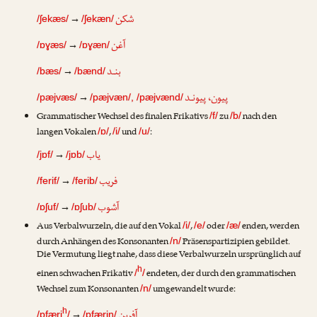
شکن
→
/ʃekæs/
/ʃekæn/
آغن
→
/ɒɣæs/
/ɒɣæn/
بنـد
→
/bæs/
/bænd/
پیون، پیونـد
→
/pæjvæs/
/pæjvæn/, /pæjvænd/
Grammatischer Wechsel des finalen Frikativs
zu
nach den
/f/
/b/
langen Vokalen
,
und
:
/ɒ/
/i/
/u/
یاب
→
/jɒf/
/jɒb/
فریب
→
/ferif/
/ferib/
آشوب
→
/ɒʃuf/
/ɒʃub/
Aus Verbalwurzeln, die auf den Vokal
,
oder
enden, werden
/i/
/e/
/æ/
durch Anhängen des Konsonanten
Präsenspartizipien gebildet.
/n/
Die Vermutung liegt nahe, dass diese Verbalwurzeln ursprünglich auf
h
einen schwachen Frikativ
endeten, der durch den grammatischen
/
/
Wechsel zum Konsonanten
umgewandelt wurde:
/n/
آفرین
h
→
/ɒfæri
/
/ɒfærin/