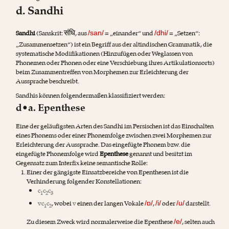
d. Sandhi
संधि
Sandhi
(Sanskrit:
, aus
= „einander“ und
= „Setzen“:
/san/
/dhi/
„Zusammensetzen“) ist ein Begriff aus der altindischen Grammatik, die
systematische Modifikationen (Hinzufügen oder Weglassen von
Phonemen oder Phonen oder eine Verschiebung ihres Artikulationsorts)
beim Zusammentreffen von Morphemen zur Erleichterung der
Aussprache beschreibt.
Sandhis können folgendermaßen klassifiziert werden:
d•a. Epenthese
Eine der geläufigsten Arten des Sandhi im Persischen ist das Einschalten
eines Phonems oder einer Phonemfolge zwischen zwei Morphemen zur
Erleichterung der Aussprache. Das eingefügte Phonem bzw. die
eingefügte Phonemfolge wird
Epenthese
genannt und besitzt im
Gegensatz zum Interfix keine semantische Rolle:
Einer der gängigste Einsatzbereiche von Epenthesen ist die
Verhinderung folgender Konstellationen:
c
c
c
1
2
3
vc
c
, wobei
v
einen der langen Vokale
,
oder
darstellt.
/ɒ/
/i/
/u/
1
2
Zu diesem Zweck wird normalerweise die Epenthese
, selten auch
/e/