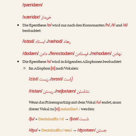
/pæridæn/
خریدار
/xæridɒr/
Die Epenthese
wird nur nach den Konsonanten
,
und
/ɒ/
/h/
/t/
/d/
beobachtet:
ایستاد
،
رهاد
/istɒd/
/ræhɒd/
دادن
،
فرستادن
،
نهادن
/dɒdæn/
/ferestɒdæn/
/nehɒdæn/
Die Epenthese
wird in folgenden Allophonen beobachtet:
/s/
Im Allophon
nach Vokalen:
[s]
زیست
،
آراست
/zist/
/ɒrɒst/
ریستن
،
نشاستن
/ristan/
/neʃɒstæn/
Wenn das Präsenspartizip mit dem Vokal
endet, muss
/u/
dieser Vokal zu
assimiliert ↓
werden:
[o]
شست
+
Dentalsuffix /-t/
→
/ʃu/
/ʃost/
جستن
+
Dentalsuffix /-tæn/
→
/ʤu/
/ʤostæn/