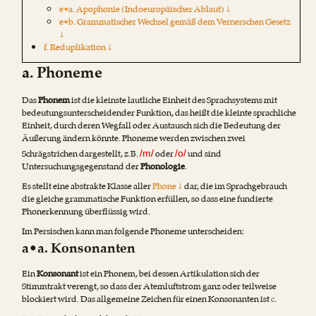
e•a. Apophonie (Indoeuropäischer Ablaut) ↓
e•b. Grammatischer Wechsel gemäß dem Vernerschen Gesetz
↓
f. Reduplikation ↓
a. Phoneme
Das
Phonem
ist die kleinste lautliche Einheit des Sprachsystems mit
bedeutungsunterscheidender Funktion, das heißt die kleinte sprachliche
Einheit, durch deren Wegfall oder Austausch sich die Bedeutung der
Äußerung ändern könnte. Phoneme werden zwischen zwei
Schrägstrichen dargestellt, z.B.
oder
und sind
/m/
/o/
Untersuchungsgegenstand der
Phonologie
.
Es stellt eine abstrakte Klasse aller
Phone ↓
dar, die im Sprachgebrauch
die gleiche grammatische Funktion erfüllen, so dass eine fundierte
Phonerkennung überflüssig wird.
Im Persischen kann man folgende Phoneme unterscheiden:
a•a. Konsonanten
Ein
Konsonant
ist ein Phonem, bei dessen Artikulation sich der
Stimmtrakt verengt, so dass der Atemluftstrom ganz oder teilweise
blockiert wird. Das allgemeine Zeichen für einen Konsonanten ist
c
.