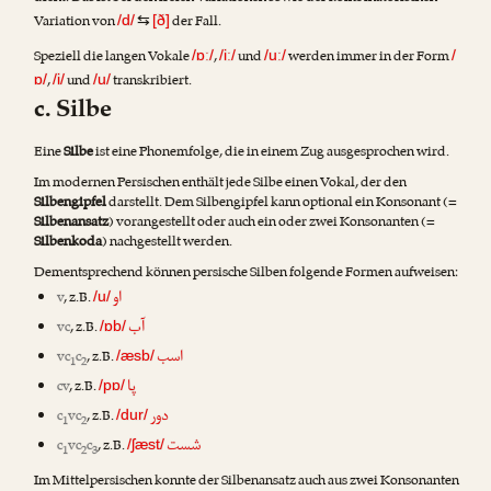
Variation von
der Fall.
/d/
⇆
[ð]
Speziell die langen Vokale
,
und
werden immer in der Form
/ɒː/
/iː/
/uː/
/
,
und
transkribiert.
ɒ/
/i/
/u/
c. Silbe
Eine
Silbe
ist eine Phonemfolge, die in einem Zug ausgesprochen wird.
Im modernen Persischen enthält jede Silbe einen Vokal, der den
Silbengipfel
darstellt. Dem Silbengipfel kann optional ein Konsonant (=
Silbenansatz
) vorangestellt oder auch ein oder zwei Konsonanten (=
Silbenkoda
) nachgestellt werden.
Dementsprechend können persische Silben folgende Formen aufweisen:
او
v
, z.B.
/u/
آب
vc
, z.B.
/ɒb/
اسب
vc
c
, z.B.
/æsb/
1
2
پا
cv
, z.B.
/pɒ/
دور
c
vc
, z.B.
/dur/
1
2
شست
c
vc
c
, z.B.
/ʃæst/
1
2
3
Im Mittelpersischen konnte der Silbenansatz auch aus zwei Konsonanten