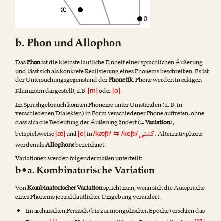
b. Phon und Allophon
Das
Phon
ist die kleinste lautliche Einheit einer sprachlichen Äußerung
und lässt sich als konkrete Realisierung eines Phonems beschreiben. Es ist
der Untersuchungsgegenstand der
Phonetik
. Phone werden in eckigen
Klammern dargestellt, z.B.
oder
.
[m]
[o]
Im Sprachgebrauch können Phoneme unter Umständen (z. B. in
verschiedenen Dialekten) in Form verschiedener Phone auftreten, ohne
dass sich die Bedeutung der Äußerung ändert (=
Variation
),
کشتی
beispielsweise
und
in
. Alternativphone
[æ]
[e]
/kæʃti/
⇆
/keʃti/
werden als
Allophone
bezeichnet.
Variationen werden folgendermaßen unterteilt:
b•a. Kombinatorische Variation
Von
Kombinatorischer Variation
spricht man, wenn sich die Aussprache
eines Phonems je nach lautlicher Umgebung verändert:
Im archaischen Persisch (bis zur mongolischen Epoche) erschien das