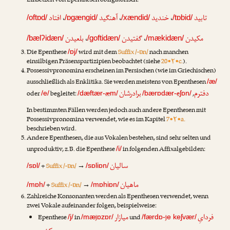
Einsetzen von Epenthesen obligatorisch:
افتاد
،
آهنگید
،
خندید
،
تابید
/oftɒd/
/ɒgængid/
/xændid/
/tɒbid/
بلعیدن
،
گفتیدن
،
مکیدن
/bælʔidæn/
/goftidæn/
/mækidæn/
Die Epenthese
wird mit dem
Suffix /-ɒn/
nach manchen
/ɒj/
einsilbigen Präsenspartizipien beobachtet (siehe
20•۲•c.
).
Possessivpronomina erscheinen im Persischen (wie im Griechischen)
ausschließlich als Enklitika. Sie werden meistens von Epenthesen
/æ/
برادرشان
دفترم
oder
begleitet:
æ
e
,
/e/
/dæftær-
m/
/bærɒdær-
ʃɒn/
In bestimmten Fällen werden jedoch auch andere Epenthesen mit
Possessivpronomina verwendet, wie es im Kapitel
7•۲•a.
beschrieben wird.
Andere Epenthesen, die aus Vokalen bestehen, sind sehr selten und
unproduktiv, z.B. die Epenthese
in folgenden Affixalgebilden:
/i/
سالیان
+
Suffix /-ɒn/
→
/sɒl/
/sɒliɒn/
ماهیان
+
Suffix /-ɒn/
→
/mɒh/
/mɒhiɒn/
Zahlreiche Konsonanten werden als Epenthesen verwendet, wenn
zwei Vokale aufeinander folgen, beispielweise:
میازار
فردایِ
Epenthese
in
j
und
j
/j/
/mæ
ɒzɒr/
/færdɒ-
e keʃvær/