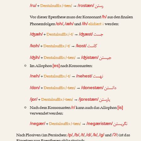
رستن
+
Dentalsuffix /-tæn/
→
/ru/
/rostæn/
Vor dieser Epenthese muss der Konsonant
aus den finalen
/h/
Phonemfolgen
,
und
elidiert ↓
werden:
/ɒh/
/æh/
/ih/
جست
+
Dentalsuffix /-t/
→
/ʤæh/
/ʤæst/
کاست
+
Dentalsuffix /-t/
→
/kɒh/
/kɒst/
جیستن
+
Dentalsuffix /-tæn/
→
/ʤih/
/ʤistæn/
Im Allophon
nach Konsonanten:
[es]
نهست
+
Dentalsuffix /-t/
→
/neh/
/nehest/
دانستن
+
Dentalsuffix /-tæn/
→
/dɒn/
/dɒnestæn/
یارستن
+
Dentalsuffix /-tæn/
→
/jɒr/
/jɒrestæn/
Nach dem Konsonanten
kann auch das Allophon
/r/
[is]
verwendet werden:
نگریستن
+
Dentalsuffix /-tæn/
→
/negær/
/negæristæn/
Nach Plosiven (im Persischen:
,
,
,
,
,
und
) ist das
/p/
/b/
/t/
/d/
/k/
/g/
/ʔ/