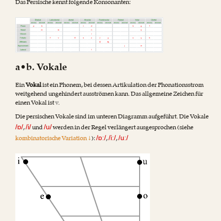
Das Persische kennt folgende Konsonanten:
a•b. Vokale
Ein
Vokal
ist ein Phonem, bei dessen Artikulation der Phonationsstrom
weitgehend ungehindert ausströmen kann. Das allgemeine Zeichen für
einen Vokal ist
v
.
Die persischen Vokale sind im unteren Diagramm aufgeführt. Die Vokale
,
und
werden in der Regel verlängert ausgesprochen (siehe
/ɒ/
/i/
/u/
kombinatorische Variation ↓
):
,
,
/ɒː/
/iː/
/uː/