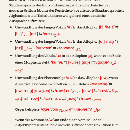
nur in den modernen westlichen Idiomen (vor allem in der
Standardsprache des Iran) vorkommen, während archaische und
moderne östliche Idiome des Persischen (vor allem die Standardsprachen
Afghanistans und Tadschikistans) weitgehend eine identische
Aussprache aufweisen:
Umwandlung des langen Vokals
in das Allophon
:
/eː/
[iː]
/heːʧ/
⇆
آری
هیچ
,
[hiːʧ]
[ɒriː]
⇆
/ɒreː/
Umwandlung des langen Vokals
in das Allophon
:
/oː/
[uː]
/roːj/
⇆
سوختن
روی
,
[ruːj]
[suːxtæn]
⇆
/soːxtæn/
Umwandlung des Vokals
in das Allophon
, wenn er am Ende
/æ/
[e]
کوره
eines Morphems steht:
,
/kuːræ/
⇆
[kuːre]
[guːʃe]
⇆
/guːʃæ/
گوشه
Umwandlung der Phonemfolge
in das Allophon
, wenn
/æv/
[ow]
diese zwei Phoneme in derselben
Silbe ↓
stehen:
/æv.ræng/
⇆
صوت
اورنگ
,
,
[ow.ræng]
[row.ʃæn]
⇆
/ræv.ʃæn/
[sowt]
⇆
/sævt/
ره‌رو
نو
روشن
,
,
[ræh-row]
⇆
/ræh-ræv/
[now]
⇆
/næv/
می‌روم
جوان
Gegenbeispiele:
,
/ʤæ.vɒn/
/mi.ræ.væm/
Wenn der Konsonant
am Ende einer Nominal- oder
/w/
Adjektivphrase steht und durch ein Suffix oder ein Enklitikon zum