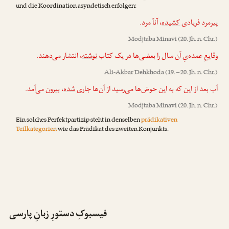
und die Koordination asyndetisch erfolgen:
پیرمرد فریادی
کشیده
، آناً مرد.
Modjtaba Minavi
(20. Jh. n. Chr.)
وقایعِ عمده‌یِ آن سال را بعضی‌ها در یک کتاب
نوشته
، انتشار می‌دهند.
Ali-Akbar Dehkhoda
(19. – 20. Jh. n. Chr.)
آب بعد از این که به این حوض‌ها می‌رسید از آن‌ها جاری
شده
، بیرون می‌آمد.
Modjtaba Minavi
(20. Jh. n. Chr.)
Ein solches Perfektpartizip steht in denselben
prädikativen
Teilkategorien
wie das Prädikat des zweiten Konjunkts.
فیسبوکِ دستورِ زبانِ پارسی