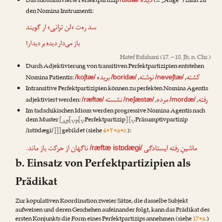
دیده
Das substantivierte Perfektpartizip
(= „Auge“) zählt zu
den Nomina Instrumenti:
سد ره‌ت «لن ترانی» ار گویند
باز می‌دار
دیده
بر دیدار!
Hatef Esfahani
(17. – 18. Jh. n. Chr.)
Durch Adjektivierung von transitiven Perfektpartizipien entstehen
کشته
نوشته
بریده
Nomina Patientis:
,
,
/koʃtæ/
/boridæ/
/neveʃtæ/
Intransitive Perfektpartizipien können zu perfekten Nomina Agentis
رفته
مرده
نشسته
adjektiviert werden:
,
,
/ræftæ/
/neʃæstæ/
/mordæ/
Im tadschikischen Idiom werden progressive Nomina Agentis nach
dem Muster
[
[
[
Perfektpartizip
] [
Präsumptivpartizip
AP
VP
V
V
/istɒdægi/
]]]
gebildet (siehe
4•۲•a•c.
):
ماشینِ
رفته ایستادگی
ناگهان از حرکت باز ماند.
/ræftæ istɒdægi/
b. Einsatz von Perfektpartizipien als
Prädikat
Zur kopulativen Koordination zweier Sätze, die dasselbe Subjekt
aufweisen und deren Geschehen aufeinander folgt, kann das Prädikat des
ersten Konjunkts die Form eines Perfektpartizips annehmen (siehe
17•a.
)