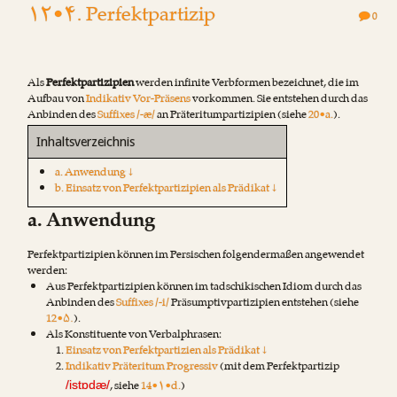
۱۲•۴. Perfektpartizip
0
Als
Perfektpartizipien
werden infinite Verbformen bezeichnet, die im
Aufbau von
Indikativ Vor-Präsens
vorkommen. Sie entstehen durch das
Anbinden des
Suffixes /-æ/
an Präteritumpartizipien (siehe
20•a.
).
Inhaltsverzeichnis
a. Anwendung ↓
b. Einsatz von Perfektpartizipien als Prädikat ↓
a. Anwendung
Perfektpartizipien können im Persischen folgendermaßen angewendet
werden:
Aus Perfektpartizipien können im tadschikischen Idiom durch das
Anbinden des
Suffixes /-i/
Präsumptivpartizipien entstehen (siehe
12•۵.
).
Als Konstituente von Verbalphrasen:
Einsatz von Perfektpartizien als Prädikat ↓
Indikativ Präteritum Progressiv
(mit dem Perfektpartizip
, siehe
14•۱•d.
)
/istɒdæ/