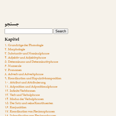
جستجو
Kapitel
۱. Grundzüge der Phonologie
۲. Morphologie
۳. Substantiv und Nominalphrase
۴. Adjektiv und Adjektivphrase
۵. Determinans und Determinativphrase
۶. Numerale
۷. Pronomen
۸. Adverb und Adverbphrase
۹. Koordination und Kopulativkomposition
۱۰. Attribut und Attribuierung
۱۱. Adposition und Adpositionalphrase
۱۲. Infinite Verbformen
۱۳. Verb und Verbalphrase
۱۴. Modus der Verbalphrasen
۱۵. Der Satz und seine Konstituenten
۱۶. Konjunktion
۱۷. Koordination von Flexionsphrasen