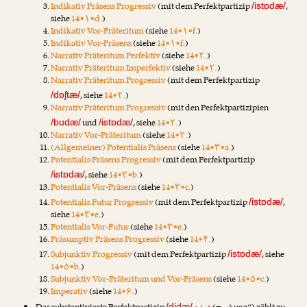
Indikativ Präsens Progressiv
(mit dem Perfektpartizip
,
/istɒdæ/
siehe
14•۱•d.
)
Indikativ Vor-Präteritum
(siehe
14•۱•f.
)
Indikativ Vor-Präsens
(siehe
14•۱•f.
)
Narrativ Präteritum Perfektiv
(siehe
14•۲.
)
Narrativ Präteritum Imperfektiv
(siehe
14•۲.
)
Narrativ Präteritum Progressiv
(mit dem Perfektpartizip
, siehe
14•۲.
)
/dɒʃtæ/
Narrativ Präteritum Progressiv
(mit den Perfektpartizipien
und
, siehe
14•۲.
)
/budæ/
/istɒdæ/
Narrativ Vor-Präteritum
(siehe
14•۲.
)
(Allgemeiner) Potentialis Präsens
(siehe
14•۳•a.
)
Potentialis Präsens Progressiv
(mit dem Perfektpartizip
, siehe
14•۳•b.
)
/istɒdæ/
Potentialis Vor-Präsens
(siehe
14•۳•c.
)
Potentialis Futur Progressiv
(mit dem Perfektpartizip
,
/istɒdæ/
siehe
14•۳•e.
)
Potentialis Vor-Futur
(siehe
14•۳•e.
)
Präsumptiv Präsens Progressiv
(siehe
14•۴.
)
Subjunktiv Progressiv
(mit dem Perfektpartizip
, siehe
/istɒdæ/
14•۵•b.
)
Subjunktiv Vor-Präteritum und Vor-Präsens
(siehe
14•۵•c.
)
Imperativ
(siehe
14•۶.
)
/didæ/