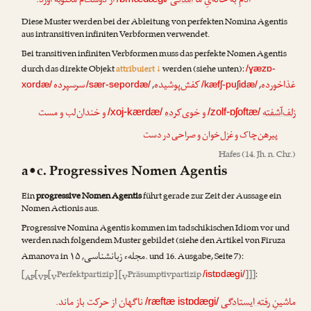
آدمِ به خانه‌یِ ما
آمدگی
از دوست‌م مکتوبه آورد.
Diese Muster werden bei der Ableitung von perfekten Nomina Agentis
aus intransitiven infiniten Verbformen verwendet.
Bei transitiven infiniten Verbformen muss das perfekte Nomen Agentis
durch das direkte Objekt
attribuiert ↓
werden (siehe unten):
/ɣæzɒ-
غذاخورده
کفش‌پوشیده
سرسپرده
,
,
xordæ/
/sær-sepordæ/
/kæfʃ-puʃidæ/
زلف‌آشفته
و
خوی‌کرده
و خندان‌لب و مست
/xoj-kærdæ/
/zolf-ɒʃoftæ/
پیرهن‌چاک و غزل‌خوان و صراحی در دست
Hafes
(14. Jh. n. Chr.)
a•c. Progressives Nomen Agentis
Ein
progressive Nomen Agentis
führt gerade zur Zeit der Aussage ein
Nomen Actionis aus.
Progressive Nomina Agentis kommen im tadschikischen Idiom vor und
werden nach folgendem Muster gebildet (siehe den Artikel von
Firuza
مجلهء زبانشناسی
Amanova
in
, ۱۵. und 16. Ausgabe, Seite 7):
[
[
[
Perfektpartizip] [
Präsumptivpartizip
]]]
:
/istɒdægi/
AP
VP
V
V
ماشینِ
رفته ایستادگی
ناگهان از حرکت باز ماند.
/ræftæ istɒdægi/