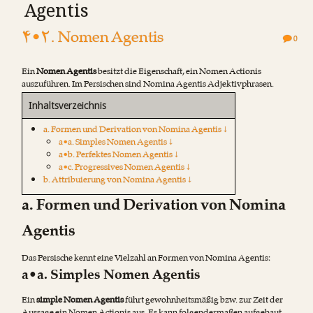
Agentis
۴•۲. Nomen Agentis
0
Ein
Nomen Agentis
besitzt die Eigenschaft, ein Nomen Actionis
auszuführen. Im Persischen sind Nomina Agentis Adjektivphrasen.
Inhaltsverzeichnis
a. Formen und Derivation von Nomina Agentis ↓
a•a. Simples Nomen Agentis ↓
a•b. Perfektes Nomen Agentis ↓
a•c. Progressives Nomen Agentis ↓
b. Attribuierung von Nomina Agentis ↓
a. Formen und Derivation von Nomina
Agentis
Das Persische kennt eine Vielzahl an Formen von Nomina Agentis:
a•a. Simples Nomen Agentis
Ein
simple Nomen Agentis
führt gewohnheitsmäßig bzw. zur Zeit der