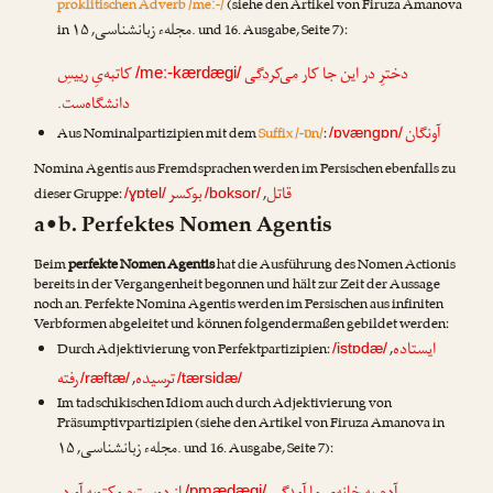
proklitischen Adverb /meː-/
(siehe den Artikel von
Firuza Amanova
مجلهء زبانشناسی
in
, ۱۵. und 16. Ausgabe, Seite 7):
دخترِ در این جا کار
می‌کردگی
کاتبه‌یِ رییسِ
/meː-kærdægi/
دانشگاه‌ست.
آونگان
Aus Nominalpartizipien mit dem
Suffix /-ɒn/
:
/ɒvængɒn/
Nomina Agentis aus Fremdsprachen werden im Persischen ebenfalls zu
قاتل
بوکسر
dieser Gruppe:
,
/ɣɒtel/
/boksor/
a•b. Perfektes Nomen Agentis
Beim
perfekte Nomen Agentis
hat die Ausführung des Nomen Actionis
bereits in der Vergangenheit begonnen und hält zur Zeit der Aussage
noch an. Perfekte Nomina Agentis werden im Persischen aus infiniten
Verbformen abgeleitet und können folgendermaßen gebildet werden:
ایستاده
Durch Adjektivierung von Perfektpartizipien:
,
/istɒdæ/
ترسیده
رفته
,
/ræftæ/
/tærsidæ/
Im tadschikischen Idiom auch durch Adjektivierung von
Präsumptivpartizipien (siehe den Artikel von
Firuza Amanova
in
مجلهء زبانشناسی
, ۱۵. und 16. Ausgabe, Seite 7):
/ɒmædægi/