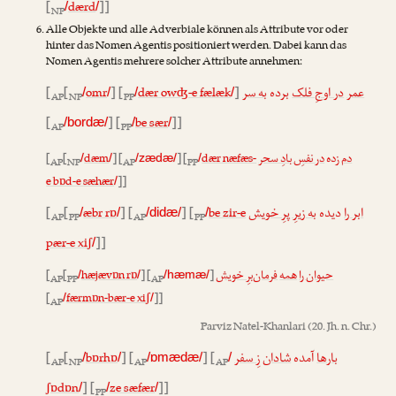
[
dærd
]]
/
/
NP
Alle Objekte und alle Adverbiale können als Attribute vor oder
hinter das Nomen Agentis positioniert werden. Dabei kann das
Nomen Agentis mehrere solcher Attribute annehmen:
[
[
omr
] [
dær owʤ-e fælæk
]
به سر
برده
در اوجِ فلک
عمر
/
/
/
/
AP
NP
PP
[
] [
be sær
]]
/bordæ/
/
/
AP
PP
[
[
dæm
] [
] [
dær næfæs-
در نفسِ بادِ سحر
زده
دم
/
/
/zædæ/
/
AP
NP
AP
PP
e bɒd-e sæhær
]]
/
[
[
æbr rɒ
] [
] [
be zir-e
به زیرِ پرِ خویش
دیده
ابر را
/
/
/didæ/
/
AP
PP
AP
PP
pær-e xiʃ
]]
/
[
[
hæjævɒn rɒ
] [
]
فرمان‌برِ خویش
همه
حیوان را
/
/
/hæmæ/
AP
PP
AP
[
færmɒn-bær-e xiʃ
]]
/
/
AP
Parviz Natel-Khanlari
(20. Jh. n. Chr.)
[
[
bɒrhɒ
] [
] [
زِ سفر
شادان
آمده
بارها
/
/
/ɒmædæ/
/
AP
NP
AP
AP
ʃɒdɒn
] [
ze sæfær
]]
/
/
/
PP