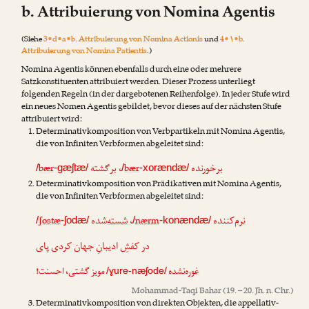
b. Attribuierung von Nomina Agentis
(Siehe
3•d•a•b. Attribuierung von Nomina Actionis
und
4•۱•b.
Attribuierung von Nomina Patientis
.)
Nomina Agentis können ebenfalls durch eine oder mehrere
Satzkonstituenten attribuiert werden. Dieser Prozess unterliegt
folgenden Regeln (in der dargebotenen Reihenfolge). In jeder Stufe wird
ein neues Nomen Agentis gebildet, bevor dieses auf der nächsten Stufe
attribuiert wird:
Determinativkomposition von Verbpartikeln mit Nomina Agentis,
die von Infiniten Verbformen abgeleitet sind:
bær
‌گشته
بر
،
bær
‌خورنده
بر
/
-gæʃtæ/
/
-xorændæ/
Determinativkomposition von Prädikativen mit Nomina Agentis,
die von Infiniten Verbformen abgeleitet sind:
ʃostæ
‌شده
شسته
،
nærm
‌کننده
نرم
/
-ʃodæ/
/
-konændæ/
در کفشِ ادیبانِ جهان کردی پای
غوره‌نشده
مویز گشتی، احسنت!
/ɣure-næʃode/
Mohammad-Taqi Bahar
(19. – 20. Jh. n. Chr.)
Determinativkomposition von direkten Objekten, die appellativ-