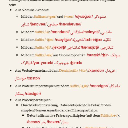
Aussage ein Nomen Actionis aus. Es kann folgendermaßen aufgebaut
sein:
Aus Nomina Actionis:
عشوه‌گر
Mit den
Suffixen /-gær/
und
/-vær/
:
,
/eʃvægær/
حمله‌ور
شناور
,
/ʃenɒvær/
/hæmlævær/
ماندنی
ملاقاتی
Mit dem
Suffix /-i/
:
,
/mɒndæni/
/molɒɣɒti/
نقلیّه
تحریریّه
Mit dem
Suffix /-ijjæ/
:
,
/næɣlijjæ/
/tæhririjjæ/
شکارچی
تماشاچی
Mit dem
Suffix /-ʧi/
:
,
/ʃekɒrʧi/
/tæmɒʃɒʧi/
سوتک
Mit dem
Suffix /-æk/
aus Onomatopoetika:
,
/sutæk/
/ʤir-
جیرجیرک
قارقارک
,
/ɣɒr-ɣɒræk/
ʤiræk/
خریدار
Aus Verbalwurzeln mit dem
Dentalsuffix /-tɒr/
:
,
/xæridɒr/
خواستار
/xɒstɒr/
ماندگار
Aus Präteritumpartizipien mit dem
Suffix /-gɒr/
:
,
/mɒndgɒr/
رستگار
/ræstgɒr/
Aus Präsenspartizipien:
Durch Substantivierung. Dabei entspricht die Polarität des
simplen Nomen Agentis der des Präsenspartizips:
Betont affirmative Präsenspartizipien (mit dem
Präfix /be-/
):
بساز
بخر
,
/besɒz/
/bexær/