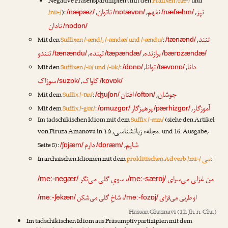
Negative Präsenspartizipien (mit den
Präfixen /næ-/
und
نپز
نفهم
ناتوان
/nɒ-/
):
,
,
,
/næpæz/
/nɒtævɒn/
/næfæhm/
نادان
/nɒdɒn/
تنند
Mit den
Suffixen /-ænd/, /-ændæ/ und /-ændu/
:
,
/tænænd/
برازنده
تپنده
تنندو
,
,
/tænændu/
/tæpændæ/
/bærɒzændæ/
دانا
توانا
Mit den
Suffixen /-ɒ/ und /-ɒk/
:
,
,
/dɒnɒ/
/tævɒnɒ/
کاواک
سوزاک
,
/suzɒk/
/kɒvɒk/
جوشان
افتان
Mit dem
Suffix /-ɒn/
:
,
/ʤuʃɒn/
/oftɒn/
آموزگار
پرهیزگار
Mit dem
Suffix /-gɒr/
:
,
/ɒmuzgɒr/
/pærhizgɒr/
Im tadschikischen Idiom mit dem
Suffix /-æm/
(siehe den Artikel
مجلهء زبانشناسی
von
Firuza Amanova
in
, ۱۵. und 16. Ausgabe,
شایم
دارم
Seite 8):
,
/ʃɒjæm/
/dɒræm/
می
In archaischen Idiomen mit dem
proklitischen Adverb /mi-/
:
من غزلی
می‌سرای
، سویِ گلی
می‌نگر
/meː-negær/
/meː-særɒj/
او طربی
می‌فزای
، شاخِ گلی
می‌شکن
/meː-ʃekæn/
/meː-fozɒj/
Hassan Ghaznavi
(12. Jh. n. Chr.)
Im tadschikischen Idiom aus Präsumptivpartizipien mit dem