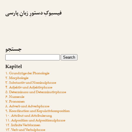
فیسبوکِ دستورِ زبانِ پارسی
جستجو
Kapitel
۱. Grundzüge der Phonologie
۲. Morphologie
۳. Substantiv und Nominalphrase
۴. Adjektiv und Adjektivphrase
۵. Determinans und Determinativphrase
۶. Numerale
۷. Pronomen
۸. Adverb und Adverbphrase
۹. Koordination und Kopulativkomposition
۱۰. Attribut und Attribuierung
۱۱. Adposition und Adpositionalphrase
۱۲. Infinite Verbformen
۱۳. Verb und Verbalphrase