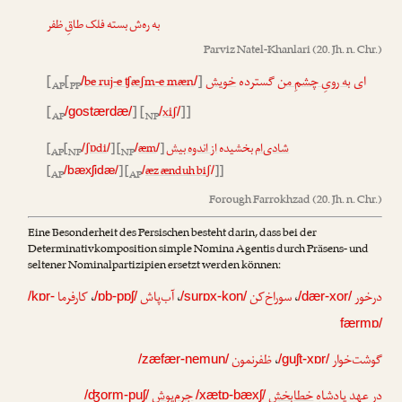
به ره‌ش بسته فلک طاقِ ظفر
Parviz Natel-Khanlari
(20. Jh. n. Chr.)
[
[
be ruj-e ʧæʃm-e mæn
]
خویش
گسترده
به رویِ چشمِ من
ای
/
/
AP
PP
[
] [
xiʃ
]]
/gostærdæ/
/
/
AP
NP
[
[
ʃɒdi
] [
æm
]
از اندوه بیش
بخشیده
ام
شادی
/
/
/
/
AP
NP
NP
[
] [
æz ænduh biʃ
]]
/bæxʃidæ/
/
/
AP
AP
Forough Farrokhzad
(20. Jh. n. Chr.)
Eine Besonderheit des Persischen besteht darin, dass bei der
Determinativkomposition simple Nomina Agentis durch Präsens- und
seltener Nominalpartizipien ersetzt werden können:
کارفرما
،
آب‌پاش
،
سوراخ‌کن
،
درخور
/kɒr-
/ɒb-pɒʃ/
/surɒx-kon/
/dær-xor/
færmɒ/
ظفرنمون
،
گوشت‌خوار
/zæfær-nemun/
/guʃt-xɒr/
در عهدِ پادشاهِ
خطابخشِ
جرم‌پوش
/ʤorm-puʃ/
/xætɒ-bæxʃ/