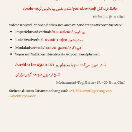
حافظ
قرابه‌کش
شد و مفتی
پیاله‌نوش
/piɒle-nuʃ/
/ɣærɒbe-kæʃ/
Hafes
(14. Jh. n. Chr.)
Solche Konstellationen finden sich auch mit anderen Satzkonstituenten:
روزافزون
Imperfektivadverbial:
/ruz-æfzun/
صدرنشین
Lokativadverbial:
/sædr-neʃin/
هرزه‌گرد
Modaladverbial:
/hærze-gærd/
Sogar mit Satzkonstituenten als Adpositionalphrasen:
ما در درونِ می‌کده صهبا
به جام
ریز
/sæhbɒ be ʤɒm riz/
شیخ از درونِ صومعه گردن‌درازکن
Mohammad-Taqi Bahar
(19. – 20. Jh. n. Chr.)
Siehe in diesem Zusammenhang auch
4•f. Fokusverlagerung von
Adjektivphrasen
.