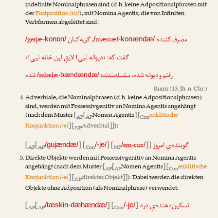
indefinite Nominalphrasen sind (d.h. keine Adpositionalphrasen mit
der
Postposition /rɒ/
), mit Nomina Agentis, die von Infiniten
Verbformen abgeleitet sind:
gerjæ
‌کنان
گریه
,
mæsræf
‌کننده
مصرف
/
-konɒn/
/
-konændæ/
گفت که: «دیوانه نیی! لایقِ این خانه نیی!»
شدم
selselæ
سلسله‌بندنده
رفتم و دیوانه شدم،
/
-bændændæ/
Rumi
(13. Jh. n. Chr.)
Adverbiale, die Nominalphrasen (d.h. keine Adpositionalphrasen)
sind, werden mit Possessivgenitiv an Nomina Agentis angehängt
(nach dem Muster
[
[
Nomen Agentis
] [
enklitische
AP
AP
Con
Konjunktion /-e/
] [
Adverbial]]
):
NP
[
[
] [
] [
em-ruz
]]
امروز
گوینده‌یِ
/gujændæ/
/-je/
/
/
AP
AP
Con
NP
Direkte Objekte werden mit Possessivgenitiv an Nomina Agentis
angehängt (nach dem Muster
[
[
Nomen Agentis
] [
enklitische
AP
AP
Con
Konjunktion /-e/
] [
direktes Objekt]]
). Dabei werden die direkten
NP
Objekte ohne Adposition (als Nominalphrase) verwendet:
[
[
] [
]
درد
تسکین‌دهنده‌یِ
/tæskin-dæhændæ/
/-je/
AP
AP
Con