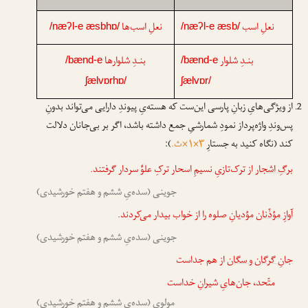
نعلِ اسب
نعلِ اسب‌ها
/næʔl-e æsbhɒ/
/næʔl-e æsb/
بنـدِ شلوار
بنـدِ شلوارها
/bænd-e
/bænd-e
ʃælvɒrhɒ/
ʃælvɒr/
از ویژگی‌هایِ زبانِ پارسی این‌ست که هسته‌یِ پیوندِ دارایی می‌تواند بدونِ
پس‌وندِ واژه‌پرداز نمودِ شمارشیِ جمع داشته باشد، اگر بر بی‌جانان دلالت
کند (نگاه کنید به جستارِ
۳×۱×ث.
):
برگِ اشجار
از ترک‌تازیِ نسیمِ اسحار ترکِ علوِّ سردار گرفتند.
جوینی (سده‌یِ ششم و هفتم خورشیدی)
آوازِ مؤذّنان
مؤدیانِ صلوه را از خواب بیدار می‌کردند.
جوینی (سده‌یِ ششم و هفتم خورشیدی)
جانِ گرگان و سگان
از هم جداست
متّحد، جان‌هایِ شیرانِ خداست
مولوی (سده‌یِ ششم و هفتم خورشیدی)