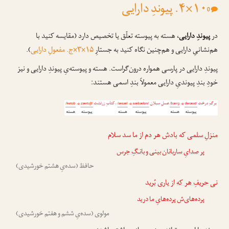
۱۰×۴. پیوندِ دارایى
0
در
پیوندِ دارایی
، هسته به پیوسته تعلّق یا تخصیص دارد (مقایسه کنید با
هم‌نشانیِ دارایی و هم‌چنین نگاه کنید به جستارِ
۱۵×۳×ج. مفعولِ دارایی
).
پیوندِ دارایی در پارسی همواره درون‌گرا‌ست. هسته و پیوسته‌یِ پیوندِ دارایی و نیز
خودِ بندِ پیوندیِ دارایی معمولاً بندِ اسمی هستند:
منزلِ سلمی
که بادش هر دم از ما سد سلام
پر
صدایِ ساربانان
بینی و
بانـگِ جرس
حافظ (سده‌یِ هشتم خورشیدی)
نی
حریفِ هر که
از یاری بُرید
پرده‌های‌ش
پرده‌هایِ ما
درید
مولوی (سده‌یِ ششم و هفتم خورشیدی)