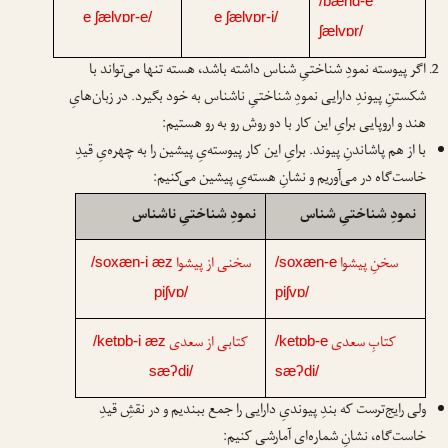
/bænd-e
e ʃælvɒr-e/
e ʃælvɒr-i/
ʃælvɒr/
اگر پیوسته نمودِ شناختیِ شناس داشته باشد، هسته تنها می‌تواند با
شکستنِ پیوندِ دارایی نمودِ شناختیِ ناشناس به خود بگیرد. در زبان‌هایِ
هند و اروپایی برایِ این کار با دو روش رو به رو هستیم:
با از هم پاشاندنِ پیوند. برایِ این کار پیوسته‌یِ پیشین را به چهره‌یِ قیدِ
خاست‌گاه در می‌آوریم و نشانِ هسته‌یِ پیشین می‌کنیم:
نمودِ شناختیِ شناس
نمودِ شناختیِ ناشناس
سخنِ پیشوا
سخنی از پیشوا
/soxæn-i æz
/soxæn-e
piʃvɒ/
piʃvɒ/
کتابِ سعدی
کتابی از سعدی
/ketɒb-i æz
/ketɒb-e
sæʔdi/
sæʔdi/
ولی رایج‌ترست که بندِ پیوندیِ دارایی را جمع ببندیم و در نقشِ قیدِ
خاست‌گاه، نشانِ شماره‌ای آمارشی کنیم: