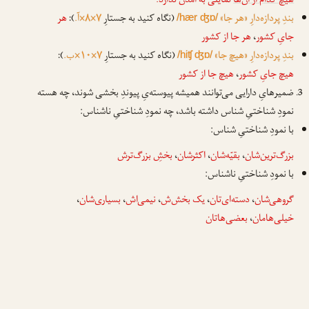
هیچ کدام از آن‌ها
تمایلی به آمدن ندارد.
بندِ پردازه‌دارِ «هر جا»
(نگاه کنید به جستارِ
۷×۸×آ.
):
هر
/hær ʤɒ/
جایِ کشور
،
هر جا از کشور
بندِ پردازه‌دارِ «هیچ جا»
(نگاه کنید به جستارِ
۷×۱۰×ب.
):
/hiʧ ʤɒ/
هیچ جایِ کشور
،
هیچ جا از کشور
ضمیرهایِ دارایی می‌توانند همیشه پیوسته‌یِ پیوندِ بخشی شوند، چه هسته
نمودِ شناختیِ شناس داشته باشد، چه نمودِ شناختیِ ناشناس:
با نمودِ شناختیِ شناس:
بزرگ‌ترین‌شان
،
بقیّه‌شان
،
اکثرشان
،
بخشِ بزرگ‌ترش
با نمودِ شناختیِ ناشناس:
گروهی‌شان
،
دسته‌ای‌تان
،
یک بخش‌ش
،
نیمی‌اش
،
بسیاری‌شان
،
خیلی‌هامان
،
بعضی‌هاتان