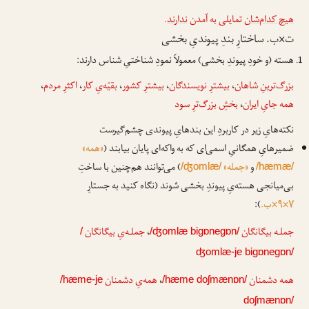
هیچ کدام‌شان
تمایلی به آمدن
ندارند
.
ت×ب. ساختارِ بندِ پیوندیِ بخشی
هسته (و خودِ پیوندِ بخشی) معمولاً نمودِ شناختیِ شناس دارند:
بزرگ‌ترینِ شاهان
،
بیشترِ نویسندگان
،
بیشترِ کشور
،
بقیّه‌یِ کار
،
اکثرِ مردم
،
همه جایِ ایران
،
بخشِ بزرگ‌ترِ سود
نکته‌هایِ زیر در کاربردِ این بندهایِ پیوندی چشم‌گیرست
ضمیرهایِ همگانیِ اسمی‌ای که به واکه‌ای پایان بیابند (
«همه»
و
«جمله»
) می‌توانند هم‌چنین با ساختِ
/ʤomlæ/
/hæmæ/
بی‌میانجی هسته‌یِ پیوندِ بخشی شوند (نگاه کنید به جستارِ
۷×۹×ب.
):
جملـه بیگانگان
،
جملـه‌یِ بیگانگان
/
/ʤomlæ bigɒnegɒn/
ʤomlæ-je bigɒnegɒn/
همه دشمنان
،
همه‌یِ دشمنان
/hæme-je
/hæme doʃmænɒn/
doʃmænɒn/