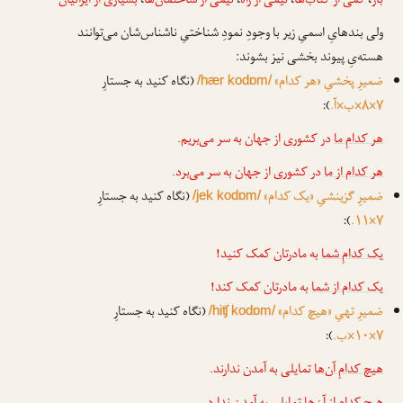
بار
،
کمی از کتاب‌ها
،
نیمی از راه
،
نیمی از ساختمان‌ها
،
بسیاری از ایرانیان
ولی بندهایِ اسمیِ زیر با وجودِ نمودِ شناختیِ ناشناس‌شان می‌توانند
هسته‌یِ پیوند بخشی نیز بشوند:
ضمیرِ پخشیِ «هر کدام»
(نگاه کنید به جستارِ
/hær kodɒm/
۷×۸×ب×آ.
):
هر کدامِ ما
در کشوری از جهان به سر می‌بریم.
هر کدام از ما
در کشوری از جهان به سر می‌برد.
ضمیرِ گزینشیِ «یک کدام»
(نگاه کنید به جستارِ
/jek kodɒm/
):
۷×۱۱.
یک کدامِ شما
به مادرتان کمک کنید!
یک کدام از شما
به مادرتان کمک کند!
ضمیرِ تهیِ «هیچ کدام»
(نگاه کنید به جستارِ
/hiʧ kodɒm/
۷×۱۰×ب.
):
هیچ کدامِ آن‌ها
تمایلی به آمدن ندارند.