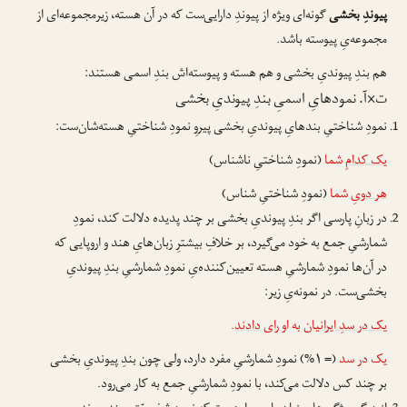
پیوندِ بخشی
گونه‌ای ویژه از پیوندِ دارایی‌ست که در آن هسته، زیرمجموعه‌ای از
مجموعه‌یِ پیوسته باشد.
هم بندِ پیوندیِ بخشی و هم هسته و پیوسته‌اش بندِ اسمی هستند:
ت×آ. نمودهایِ اسمیِ بندِ پیوندیِ بخشی
نمودِ شناختیِ بندهایِ پیوندیِ بخشی پیروِ نمودِ شناختیِ هسته‌شان‌ست:
یک کدامِ
شما
(نمودِ شناختیِ ناشناس)
هر دو
یِ شما
(نمودِ شناختیِ شناس)
در زبانِ پارسی اگر بندِ پیوندیِ بخشی بر چند پدیده دلالت کند، نمودِ
شمارشیِ جمع به خود می‌گیرد، بر خلافِ بیشترِ زبان‌هایِ هند و اروپایی که
در آن‌ها نمودِ شمارشیِ هسته تعیین‌کننده‌یِ نمودِ شمارشیِ بندِ پیوندیِ
بخشی‌ست. در نمونه‌یِ زیر:
یک در سدِ ایرانیان
به او رای
دادند
.
یک در سد
(= ۱%) نمودِ شمارشیِ مفرد دارد، ولی چون بندِ پیوندیِ بخشی
بر چند کس دلالت می‌کند، با نمودِ شمارشیِ جمع به کار می‌رود.