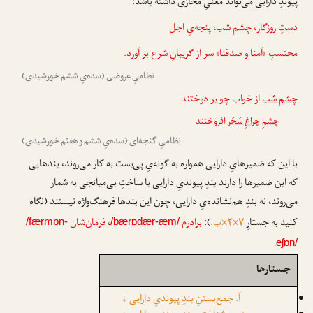
پیوندِ دارایی می‌تواند معنیِ مجازی داشته باشد:
دستِ روزگار، چشمِ شب، پنجه‌یِ اجل
محتسبِ «آمنا و صدقنا» سر از
گریبانِ شرع
بر آورد.
نظامیِ عروضی (سده‌یِ ششم خورشیدی)
چشمِ شب
از خواب چو بر دوختند
چشمِ چراغِ سَحَر
افروختند
نظامیِ گنجه‌ای (سده‌یِ ششم و هفتم خورشیدی)
با این که ضمیرهایِ دارایی همواره به گونه‌یِ پی‌بست به کار می‌روند، بندهایی
که این ضمیرها را دارند بندِ پیوندیِ دارایی با ساختِ بی‌میانجی به شمار
می‌روند، نه بندِ هم‌نشانده‌یِ دارایی، چون این بندها فرهنگ‌واژه نیستند (نگاه
کنید به جستارِ
۷×۲×ب.
):
برادرم
،
فرمان‌شان
/færmɒn-
/bærɒdær-æm/
.
eʃɒn/
جستارها
آ. جمع‌بستنِ بندِ پیوندیِ دارایی
↓