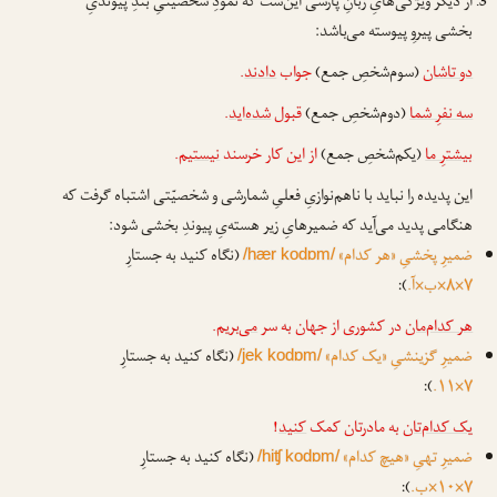
از دیگر ویژگی‌هایِ زبانِ پارسی این‌ست که نمودِ شخصیّتیِ بندِ پیوندیِ
بخشی پیروِ پیوسته می‌باشد:
دو تاشان
(سوم‌شخصِ جمع)
جواب
دادند
.
سه نفرِ شما
(دوم‌شخصِ جمع)
قبول
شده‌اید
.
بیشترِ ما
(یکم‌شخصِ جمع)
از این کار خرسند
نیستیم
.
این پدیده را نباید با ناهم‌نوازیِ فعلیِ شمارشی و شخصیّتی اشتباه گرفت که
هنگامی پدید می‌آید که ضمیرهایِ زیر هسته‌یِ پیوندِ بخشی شود:
ضمیرِ پخشیِ «هر کدام»
(نگاه کنید به جستارِ
/hær kodɒm/
۷×۸×ب×آ.
):
هر کدام‌مان
در کشوری از جهان به سر
می‌بریم
.
ضمیرِ گزینشیِ «یک کدام»
(نگاه کنید به جستارِ
/jek kodɒm/
):
۷×۱۱.
یک کدام‌تان
به مادرتان کمک
کنید
!
ضمیرِ تهیِ «هیچ کدام»
(نگاه کنید به جستارِ
/hiʧ kodɒm/
۷×۱۰×ب.
):