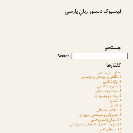
فیسبوکِ دستورِ زبانِ پارسی
جستجو
گفتارها
دستورِ زبانِ پارسی
۱. نگاهی بر پایه‌هایِ واج‌شناسی
۲. واژه‌شناسی
۳. اسم و بندِ اسمی
۴. صفت و بندِ صفتی
۵. پردازه و بندِ پردازه
۶. شماره
۷. ضمیر
۸. ادات و بندِ اداتی
۹. هم‌پایگی و هم‌نشانیِ زنجیره‌ای
۱۰. نشان و نشان‌بخشی
۱۱. برنهشت (حرفِ اضافه) و بندِ برنهشتی
۱۲. بن‌هایِ فعل