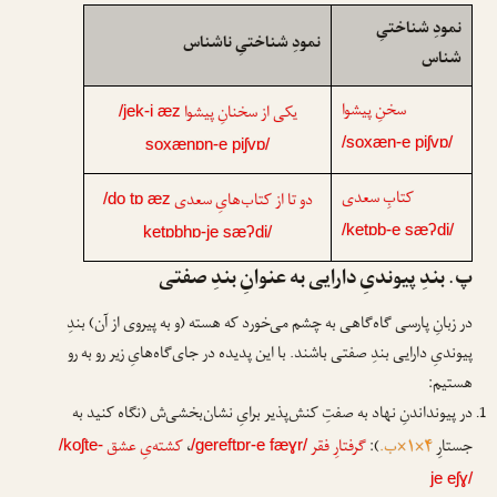
نمودِ شناختیِ
نمودِ شناختیِ ناشناس
شناس
سخنِ پیشوا
یکی از سخنانِ پیشوا
/jek-i æz
/soxæn-e piʃvɒ/
soxænɒn-e piʃvɒ/
کتابِ سعدی
دو تا از کتاب‌هایِ سعدی
/do tɒ æz
/ketɒb-e sæʔdi/
ketɒbhɒ-je sæʔdi/
پ. بندِ پیوندیِ دارایی به عنوانِ بندِ صفتی
در زبانِ پارسی گاه‌گاهی به چشم می‌خورد که هسته (و به پیروی از آن) بندِ
پیوندیِ دارایی بندِ صفتی باشند. با این پدیده در جای‌گاه‌هایِ زیر رو به رو
هستیم:
در پیونداندنِ نهاد به صفتِ کنش‌پذیر برایِ نشان‌بخشی‌ش (نگاه کنید به
جستارِ
۴×۱×ب.
):
گرفتارِ فقر
،
کشته‌یِ عشق
/koʃte-
/gereftɒr-e fæɣr/
je eʃɣ/