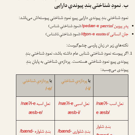
ب. نمودِ شناختیِ بندِ پیوندیِ دارایی
نمودِ شناختیِ بندِ پیوندیِ دارایی پیروِ نمودِ شناختیِ پیوسته‌اش می‌باشد:
پدرِ
پروین
pærvin
(نمودِ شناختیِ شناس)
/pedær-e
/
جانِ
انسانی
ensɒn-i
(نمودِ شناختیِ ناشناس)
/ʤɒn-e
/
نکته‌هایِ زیر در زبانِ پارسی چشم‌گیرست:
اگر پیوسته نمودِ شناختیِ شناسِ عام داشته باشد، نمودِ شناختیِ بندِ
پیوندی پیروِ نمودِ شناختیِ هسته‌ست. پردازه‌یِ شناختی به پایانِ بندِ
پیوندی می‌چسبد:
با
پردازه‌یِ شناختیِ
با
پردازه‌یِ شناختیِ
/-e/
/-i/
نعلِ اسب
نعلِ اسبی
نعلِ اسبه
/næʔl-e
/næʔl-e
/næʔl-
æsb-e/
æsb-i/
e æsb/
بنـدِ شلوار
بنـدِ شلواری
بنـدِ شلواره
/bænd-
/bænd-