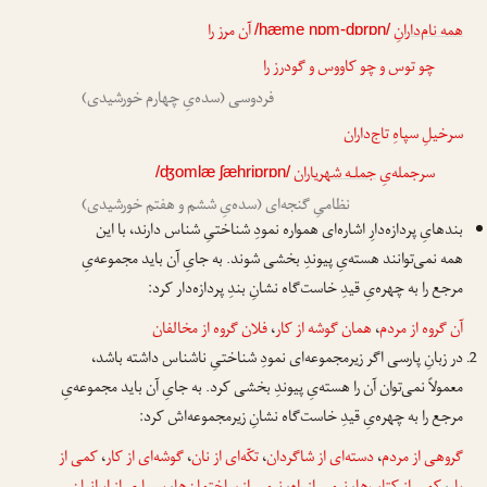
همه نام‌دارانِ
آن مرز را
/hæme nɒm-dɒrɒn/
چو توس و چو کاووس و گودرز را
فردوسی (سده‌یِ چهارم خورشیدی)
سرخیلِ سپاهِ تاج‌داران
سرجمله‌یِ
جملـه شهریاران
/ʤomlæ ʃæhriɒrɒn/
نظامیِ گنجه‌ای (سده‌یِ ششم و هفتم خورشیدی)
بندهایِ پردازه‌دارِ اشاره‌ای همواره نمودِ شناختیِ شناس دارند، با این
همه نمی‌توانند هسته‌یِ پیوندِ بخشی شوند. به جایِ آن باید مجموعه‌یِ
مرجع را به چهره‌یِ قیدِ خاست‌گاه نشانِ بندِ پردازه‌دار کرد:
آن گروه از مردم
،
همان گوشه از کار
،
فلان گروه از مخالفان
در زبانِ پارسی اگر زیرمجموعه‌ای نمودِ شناختیِ ناشناس داشته باشد،
معمولاً نمی‌توان آن را هسته‌یِ پیوندِ بخشی کرد. به جایِ آن باید مجموعه‌یِ
مرجع را به چهره‌یِ قیدِ خاست‌گاه نشانِ زیرمجموعه‌اش کرد:
گروهی از مردم
،
دسته‌ای از شاگردان
،
تکّه‌ای از نان
،
گوشه‌ای از کار
،
کمی از