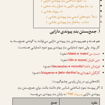
ب. نمودِ شناختیِ بندِ پیوندیِ دارایی
↓
پ. بندِ پیوندیِ دارایی به عنوانِ بندِ صفتی
↓
ت. پیوندِ بخشی
↓
ت×آ. نمودهایِ اسمیِ بندِ پیوندیِ بخشی
↓
ت×ب. ساختارِ بندِ پیوندیِ بخشی
↓
آ. جمع‌بستنِ بندِ پیوندیِ دارایی
هم هسته و هم پیوسته‌یِ بندِ پیوندیِ دارایی می‌توانند به گونه‌یِ جمع‌بسته به
کار روند. ولی نمودِ شمارشیِ بندِ پیوندی پیروِ نمودِ شمارشیِ هسته‌ست:
دستِ من
(مفرد)
/dæst-e mæn/
دینِ
تازیان
tɒziɒn
(مفرد)
/din-e
/
فرزندانِ
ناخدا
færzændɒn
(جمع)
/
-e nɒxodɒ/
کارگرانِ
شهرداری‌ها
kɒrgærɒn
(جمع)
/
-e ʃæhr-dɒrihɒ/
نکته‌هایِ زیر در زبانِ پارسی چشم‌گیرست:
اگر پیوسته نمودِ شناختیِ شناسِ عام داشته باشد، برایِ جمع‌بستنِ بندِ
پیوندیِ دارایی
پس‌وندِ
به پایانِ بندِ پیوندی می‌چسبد:
/-hɒ/
مفرد
جمع