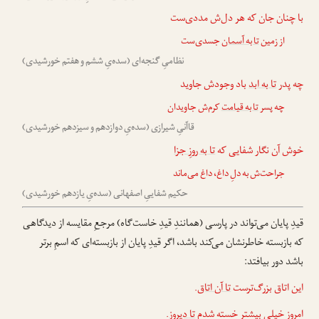
با چنان جان که هر دل‌ش مددی‌ست
از زمین
تا به آسمان
جسدی‌ست
نظامیِ گنجه‌ای (سده‌یِ ششم و هفتم خورشیدی)
چه پدر
تا به ابد
باد وجودش جاوید
چه پسر
تا به قیامت
کرم‌ش جاویدان
قاآنیِ شیرازی (سده‌یِ دوازدهم و سیزدهم خورشیدی)
خوش آن نگار شفایی که
تا به روزِ جزا
جراحت‌ش به دلِ داغ، داغ می‌ماند
حکیم شفاییِ اصفهانی (سده‌یِ یازدهم خورشیدی)
قیدِ پایان می‌تواند در پارسی (همانندِ قیدِ خاست‌گاه) مرجعِ مقایسه از دیدگاهی
که بازبسته خاطرنشان می‌کند باشد، اگر قیدِ پایان از بازبسته‌ای که اسمِ برتر
باشد دور بیافتد:
این اتاق بزرگ‌ترست
تا آن اتاق
.
امروز خیلی بیشتر خسته شدم
تا دیروز
.