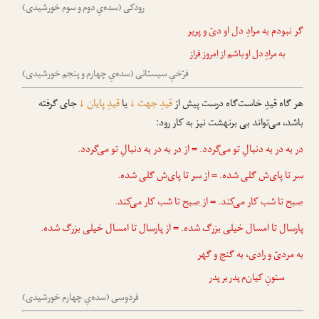
رودکی (سده‌یِ دوم و سوم خورشیدی)
گر نبودم به مرادِ دل او دیّ و پریر
به مرادِ دل او باشم
از امروز فراز
فرّخیِ سیستانی (سده‌یِ چهارم و پنجم خورشیدی)
هر گاه قیدِ خاست‌گاه درست پیش از
قیدِ جهت
↓
یا
قیدِ پایان
↓
جای گرفته
باشد، می‌تواند بی برنهشت نیز به کار رود:
در
به در به دنبالِ تو می‌گردد. =
از در
به در به دنبالِ تو می‌گردد.
سر
تا پای‌ش گلی شده. =
از سر
تا پای‌ش گلی شده.
صبح
تا شب کار می‌کند. =
از صبح
تا شب کار می‌کند.
پارسال
تا امسال خیلی بزرگ شده. =
از پارسال
تا امسال خیلی بزرگ شده.
به مردیّ و رادی، به گنج و گهر
ستونِ کیان‌م
پدر
بر پدر
فردوسی (سده‌یِ چهارم خورشیدی)