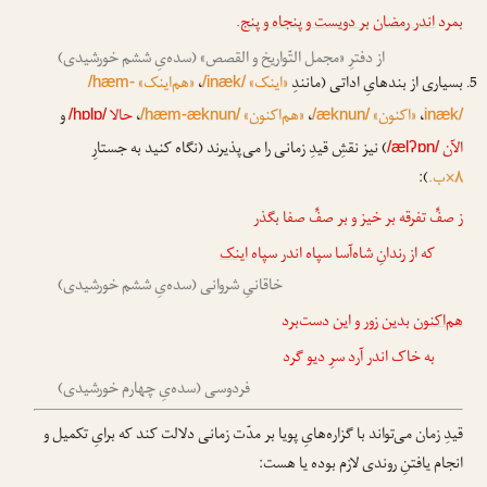
بمرد
اندر رمضان
بر دویست و پنجاه و پنج
.
از دفترِ «مجمل التّواریخ و القصص» (سده‌یِ ششم خورشیدی)
بسیاری از بندهایِ اداتی (مانندِ
«اینک»
،
«هم‌اینک»
/hæm-
/inæk/
،
«اکنون»
،
«هم‌اکنون»
،
حالا
و
/hɒlɒ/
/hæm-æknun/
/æknun/
inæk/
الآن
) نیز نقشِ قیدِ زمانی را می‌پذیرند (نگاه کنید به جستارِ
/ælʔɒn/
۸×ب.
):
ز صفِّ تفرقه بر خیز و بر صفِّ صفا بگذر
که از رندانِ شاه‌آسا سپاه اندر سپاه
اینک
خاقانیِ شروانی (سده‌یِ ششم خورشیدی)
هم‌اکنون
بدین زور و این دست‌برد
به خاک اندر آرد سرِ دیو گرد
فردوسی (سده‌یِ چهارم خورشیدی)
قیدِ زمان می‌تواند با گزاره‌هایِ پویا بر مدّت زمانی دلالت کند که برایِ تکمیل و
انجام یافتنِ روندی لا‌زم بوده یا هست: