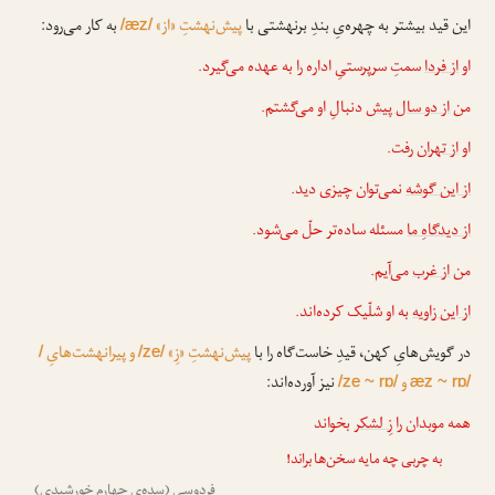
این قید بیشتر به چهره‌یِ بندِ برنهشتی با
پیش‌نهشتِ «از»
به کار می‌رود:
/æz/
او
از فردا
سمتِ سرپرستیِ اداره را به عهده می‌گیرد.
من
از دو سال پیش
دنبالِ او می‌گشتم.
او
از تهران
رفت.
از این گوشه
نمی‌توان چیزی دید.
از دیدگاهِ ما
مسئله ساده‌تر حلّ می‌شود.
من
از غرب
می‌آیم.
از این زاویه
به او شلّیک کرده‌اند.
در گویش‌هایِ کهن، قیدِ خاست‌گاه را با
پیش‌نهشتِ «زِ»
و پیرانهشت‌هایِ
/
/ze/
و
نیز آورده‌اند:
/ze ~ rɒ/
æz ~ rɒ/
همه موبدان را
زِ لشکر
بخواند
به چربی چه مایه سخن‌ها براند!
فردوسی (سده‌یِ چهارم خورشیدی)