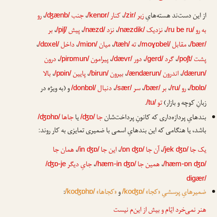
از این دست‌ند هسته‌هایِ
زیر
،
کنار
،
جنب
،
رو
/ʤænb/
/kenɒr/
/zir/
به رو
،
نزدیک
،
نزد
،
پیش
،
بر
/piʃ/
/næzd/
/næzdik/
/ru be ru/
،
مقابل
،
ته
،
میان
،
داخل
،
/dɒxel/
/miɒn/
/tæh/
/moɣɒbel/
/bær/
پشت
،
گرد
،
دور
،
پیرامون
،
درون
/pirɒmun/
/dævr/
/gerd/
/poʃt/
،
اندرون
،
بیرون
،
پایین
،
بالا
/pɒin/
/birun/
/ændærun/
/dærun/
،
رو
،
بر
،
سر
،
دنبال
و (به ویژه در
/donbɒl/
/sær/
/bær/
/ru/
/bɒlɒ/
زبانِ کوچه و بازار)
تو
.
/tu/
بندهایِ پردازه‌داری که کانونِ پرداخت‌شان
جا
یا
جاها
/ʤɒhɒ/
/ʤɒ/
باشد، یا هنگامی که این بندهایِ اسمی با ضمیری تمایزی به کار روند:
یک جا
،
آن جا
،
این جا
،
همان جا
/in ʤɒ/
/ɒn ʤɒ/
/jek ʤɒ/
،
همین جا
،
جایِ دیگر
/ʤɒ-je
/hæm-in ʤɒ/
/hæm-ɒn ʤɒ/
digær/
ضمیرهایِ پرسشیِ «کجا»
و
«کجاها»
:
/koʤɒhɒ/
/koʤɒ/
هنر نمی‌خرد ایّام و بیش از این‌م نیست