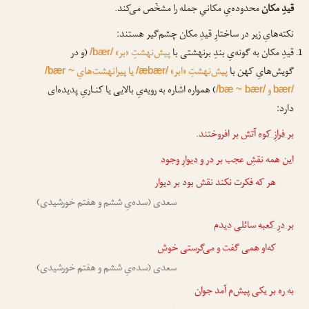
قیدِ مکان
محدوده‌یِ مکانیِ جمله را مشخّص می‌کند.
نکته‌هایِ زیر در ساختارِ قیدِ مکان چشم‌گیر هستند:
قیدِ مکان به گونه‌یِ بندِ برنهشتی با
پیش‌نهشتِ «بر»
(و در
/bær/
گویش‌هایِ کهن با
پیش‌نهشتِ «ابر»
یا پیرانهشت‌هایِ
/bær ~
/æbær/
و
) همواره اشاره به رویه‌یِ بالایی یا کنـاریِ پدیده‌ای
/bæ ~ bær/
bær/
دارد:
بر فرازِ کوه
آتش بر افروختند.
این همه نقشِ عجب
بر در و دیوارِ وجود
هر که فکرت نکند نقش بود
بر دیوار
سعدی (سده‌یِ ششم و هفتم خورشیدی)
بر درِ کعبه
سائلی دیدم
که‌او همی گفت و می‌گرستی خوش
سعدی (سده‌یِ ششم و هفتم خورشیدی)
به ره بر
یکی پیش‌م آمد جوان