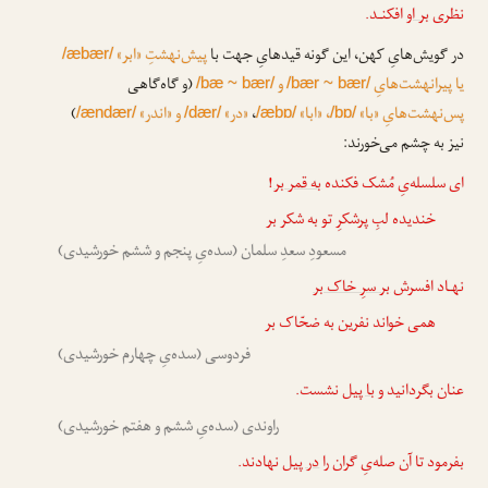
نظری
بر او
افکنـد.
در گویش‌هایِ کهن، این گونه قیدهایِ جهت با
پیش‌نهشتِ «ابر»
/æbær/
یا پیرانهشت‌هایِ
و
(و گاه‌گاهی
/bæ ~ bær/
/bær ~ bær/
پس‌نهشت‌هایِ «با»
، «ابا»
،
«در»
و «اندر»
)
/ændær/
/dær/
/æbɒ/
/bɒ/
نیز به چشم می‌خورند:
ای سلسله‌یِ مُشک فکنده
به قمر بر
!
خندیده لبِ پرشکرِ تو به شکر بر
مسعودِ سعدِ سلمان (سده‌یِ پنجم و ششم خورشیدی)
نهـاد افسرش
بر سرِ خاک بر
همی خواند نفرین به ضحّاک بر
فردوسی (سده‌یِ چهارم خورشیدی)
عنان بگردانید و
با پیل
نشست.
راوندی (سده‌یِ ششم و هفتم خورشیدی)
بفرمود تا آن صله‌یِ گران را
در پیل
نهادند.