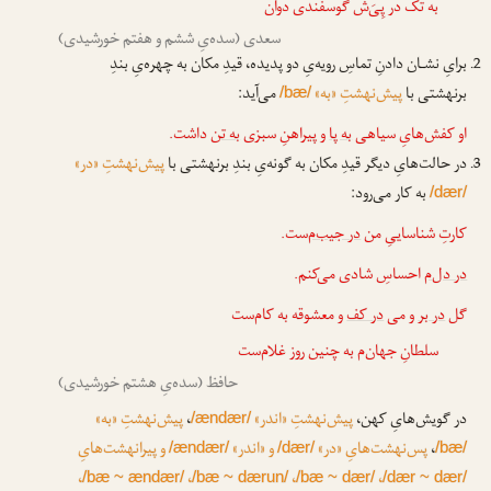
به تک در پِیَ‌ش گوسفندی دوان
سعدی (سده‌یِ ششم و هفتم خورشیدی)
برایِ نشـان دادنِ تماسِ رویه‌یِ دو پدیده، قیدِ مکان به چهره‌یِ بندِ
برنهشتی با
پیش‌نهشتِ «به»
می‌آید:
/bæ/
او کفش‌هایِ سیاهی
به پا
و پیراهنِ سبزی
به تن
داشت.
در حالت‌هایِ دیگر قیدِ مکان به گونه‌یِ بندِ برنهشتی با
پیش‌نهشتِ «در»
به کار می‌رود:
/dær/
کارتِ شناساییِ من
در جیب‌م
‌ست.
در دل‌م
احساسِ شادی می‌کنم.
گل
در بر
و می
در کف
و معشوقه به کام‌ست
سلطانِ جهان‌م به چنین روز غلام‌ست
حافظ (سده‌یِ هشتم خورشیدی)
در گویش‌هایِ کهن،
پیش‌نهشتِ «اندر»
،
پیش‌نهشتِ «به»
/ændær/
،
پس‌نهشت‌هایِ «در»
و «اندر»
و پیرانهشت‌هایِ
/ændær/
/dær/
/bæ/
،
،
،
،
/bæ ~ ændær/
/bæ ~ dærun/
/bæ ~ dær/
/dær ~ dær/