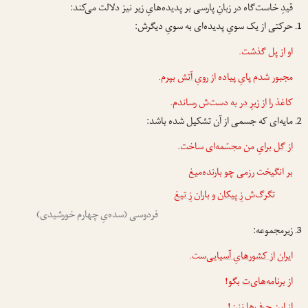
قیدِ خاست‌گاه در زبانِ پارسی بر پدیده‌هایِ زیر نیز دلالت می‌کند:
حرکتی از یک سویِ پدیده‌ای به سویِ دیگرش:
او
از پل
گذشت.
مجبور شدم پایِ پیاده
از رویِ آتش
بپرم.
کاغذ را
از زیرِ در
به دست‌ش رساندم.
مایه‌ای که جسمی از آن تشکیل شده باشد:
از گل
برایِ من مجسّمه‌ای ساخت.
بر انگیخت رزمی چو بارنده‌میغ
تگرگ‌ش
زِ پیکان
و باران
زِ تیغ
فردوسی (سده‌یِ چهارم خورشیدی)
زیرمجموعه:
ایران
از کشورهایِ آسیایی
‌ست.
از برنامه‌های‌ت
بگو!