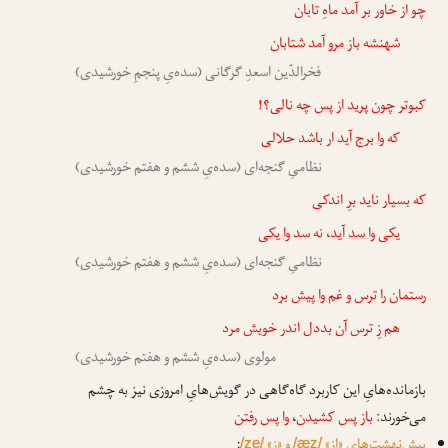
چو از خاور بر آمد ماهِ تابان
شهنشه
باز مرو
آمد شتابان
فخرالدّین اسعدِ گرگانی (سده‌یِ پنجمِ خورشیدی)
کبوتر چون پرید از پس چه نالی؟!
که
وا برج
آید ار باشد حلالی
نظامیِ گنجه‌ای (سده‌یِ ششم و هفتم خورشیدی)
که بسیار ناید برِ اندکی
یکی
وا سد
آید، نه سد
وا یکی
نظامیِ گنجه‌ای (سده‌یِ ششم و هفتم خورشیدی)
رستمان را ترس و غم
وا پیش
برد
هم زِ ترس آن بددل اندر خویش مرد
مولوی (سده‌یِ ششم و هفتم خورشیدی)
بازمانده‌هایِ این کاربرد گاه‌گاهی در گویش‌هایِ امروزی نیز به چشم
می‌خورند:
باز پس کشیدن
،
وا پس
رفتن
پیش‌نهشت‌هایِ «از»
و «زِ»
:
/ze/
/æz/