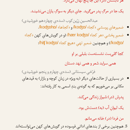
هر تابستان
(در) این جا
پنج نهال می‌کارد.
یک جا
در مرگِ پدر می‌گرید.
جایِ دیگر
به سوگِ یاران می‌نشینـد.
عبدالحسینِ زرّین‌کوب (سده‌یِ چهاردهم خورشیدی)
ضمیرهایِ پرسشیِ «کجا»
و
«کجاها»
.
/koʤɒhɒ/
/koʤɒ/
ضمیرِ پخشیِ «هر کجا»
(و در گویش‌هایِ کهن
«کجا»
/hær koʤɒ/
) و هم‌چنین
ضمیرِ تهیِ «هیچ کجا»
:
/hiʧ koʤɒ/
/koʤɒ/
کجا
گلی‌ست نشسته‌ست بلبلی بر او
همی سراید شعر و همی نهد دستان
فرّخیِ سیستانی (سده‌یِ چهارم و پنجم خورشیدی)
در بسیاری از حالت‌هایِ دیگر (به ویژه در زبانِ کوچه و بازار) به قیدهایِ
مکانی بر می‌خوریم که به گونه‌یِ بندِ اسمی به کار رفته‌اند:
پدرش
(در) شیراز
زندگی می‌کند.
یک لیوانِ آب
(به) دست‌ش
بود.
من فردا
(در) خانه
می‌مانم.
هم‌چنین برخی از بندهایِ اداتیِ فرسوده در گویش‌هایِ کهن می‌توانسته‌اند