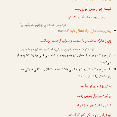
فرسته چو
از پیشِ ایوان
رسید
زمین بوسه داد، آفرین گسترید
فردوسی (سده‌یِ چهارم خورشیدی)
پیش‌نهشت‌هایِ «با»
و «ابا»
:
/æbɒ/
/bɒ/
وی را مکرّم بداشت و
با منصب و منزلتِ ارجمند
برسانید.
از دفترِ «ترجمه‌یِ تاریخِ یمینی» (سده‌یِ هفتم خورشیدی)
قیدِ جهت در جای‌گاه‌هایِ زیر به چهره‌یِ بندِ اسمی (بی برنهشت) پدیدار
می‌شود:
اگر قیدِ جهت بندِ پیوندیِ دارایی باشد که هسته‌اش بستگیِ جهتی به
پیوسته‌اش را نشـان بدهد:
او دیروز
(به) پیشِ ما
آمد.
او
(بر) سرِ مزارِ پدرش
رفت.
گلدان را
(بر) رویِ میز
نهـاد.
(بر) بالای در
سنگی کار گذاشتند.