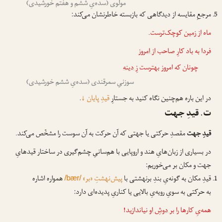
مولوی (سده‌یِ ششم و هفتم خورشیدی)
مرجعِ مقایسه از دیدگاهی که بازبسته خاطرنشان می‌کند:
ماه
از زمین
کوچک‌ترست.
فردا به باد کارِ صاحب
از امروز
چونان که امروز بهترست
زِ دینه
سوزنیِ سمرقندی (سده‌یِ ششم خورشیدی)
در این باره هم‌چنین نگاه کنید به جستارِ
قیدِ پایان
↓
.
ت. قیدِ جهت
قیدِ جهت
مقصدِ حرکتی یا جهتی که آن حرکت به آن سوست را مشخّص می‌کند.
در بسیاری از زبان‌هایِ هند و اروپایی با هم‌سانیِ چشم‌گیری در ساختار قیدهایِ
جهت و مکان بر می‌خوریم:
قیدِ مکان به گونه‌یِ بندِ برنهشتی با
پیش‌نهشتِ «بر»
همواره اشاره
/bær/
به حرکتی به سویِ رویه‌یِ بالایی یا کناریِ پدیده‌ای دارد:
همه‌یِ کارها را
بر دوشِ او
نیاندازید!