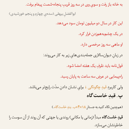
به خانه باز رفت و سویِ وی
در سه روز
قریبِ پنجاه-شصت پیغام برفت.
ابوالفضلِ بیهقی (سده‌یِ چهارم و پنجم خورشیدی)
این کار
در سال
دو میلیون تومان سود می‌دهد.
در یک چشم‌به‌هم‌زدن
فرار کرد.
او
ماهی
سه روز مرخصی دارد.
در زبانِ دیوان‌سالاری جمله‌بندی‌هایِ زیر به کار می‌روند:
قول‌نامه باید
ظرفِ یک هفته
امضا شود.
راه‌پیمایی
در عرضِ سه ساعت
به پایان رسید.
ولی کاربردِ
قیدِ چگونگی
↓
برایِ نشـان دادنِ مدّت رایج‌تر می‌باشد.
پ. قیدِ خاست‌گاه
(هم‌چنین نگاه کنید به جستارِ
۱۸×۴×ب. بندِ خاست‌گاه
.)
قیدِ خاست‌گاه
مبدأِ (زمانی یا مکانیِ) روندی یا جهتی که آن روند از آن سوست را
خاطرنشان می‌سازد.