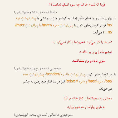
فردا
که شدم خاک چه سود اشکِ ندامت؟!
حافظ (سده‌یِ هشتم خورشیدی)
برایِ پافشاری یا تمایز، قیدِ زمان به گونه‌یِ بندِ برنهشتی با
پیش‌نهشتِ «را»
(و در گویش‌هایِ کهن با
پس‌نهشتِ «مر»
یا پیرانهشتِ
/mær
/mær/
/rɒ/
) می‌آید:
~ rɒ/
شب‌ها را کار می‌کرد. (= روزها را کار نمی‌کرد.)
ششم ماه را
روی بر تافتند
سویِ باده و بزم بشتافتند
فردوسی (سده‌یِ چهارم خورشیدی)
در گویش‌هایِ کهن،
پیش‌نهشتِ «اندر»
،
پیش‌نهشتِ «به»
/ændær/
،
«بر»
و «ابر»
نیز در ساختارِ قیدِ زمان به چشم
/æbær/
/bær/
/bæ/
می‌خورند:
دهقان
به سحرگاهان
که‌از خانه بر آید
نه هیچ بیارامد و نه هیچ بپاید
منوچهریِ دامغانی (سده‌یِ پنجم خورشیدی)