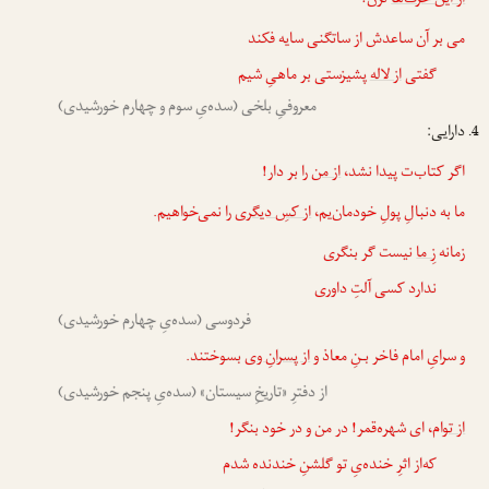
از این حرف‌ها
نزن!
می بر آن ساعدش از ساتگنی سایه فکند
گفتی
از لاله
پشیزستی بر ماهیِ شیم
معروفیِ بلخی (سده‌یِ سوم و چهارم خورشیدی)
دارایی:
اگر کتاب‌ت پیدا نشد،
از من
را بر دار!
ما به دنبالِ پولِ خودمان‌یم،
از کسِ دیگری
را نمی‌خواهیم.
زمانه
زِ ما
نیست گر بنگری
ندارد کسی آلتِ داوری
فردوسی (سده‌یِ چهارم خورشیدی)
و سرایِ امام فاخر بـنِ معاذ و
از پسرانِ وی
بسوختند.
از دفترِ «تاریخِ سیستان» (سده‌یِ پنجم خورشیدی)
از تو
ام، ای شهره‌قمر! در من و در خود بنگر!
که‌از اثرِ خنده‌یِ تو گلشنِ خندنده شدم