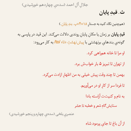
جلالِ آلِ احمد (سده‌یِ چهاردهم خورشیدی)
ث. قیدِ پایان
(هم‌چنین نگاه کنید به جستارِ
۱۸×۴×پ. بندِ پایان
.)
قیدِ پایان
بر زمان یا مکانِ پایانِ روندی دلالت می‌کند. این قید در پارسی به
گونه‌یِ بندهایِ برنهشتی با
پیش‌نهشتِ «تا»
به کار می‌رود:
/tɒ/
او مرا
تا خانه
هم‌راهی کرد.
از تهران
تا تبریز
۵ بار خواب‌ش برد.
بهمن
تا چند وقت پیش
خیلی به من اظهارِ ارادت می‌کرد.
تا فردا
سر از کارِ او در می‌آوریم.
به نام و کنیت‌ت آراسته بادا
ستایش‌گاهِ شعر و خطبه
تا حشر
عنصریِ بلخی (سده‌یِ چهارم و پنجم خورشیدی)
از آن باغ
تا جایِ پرمود شاه