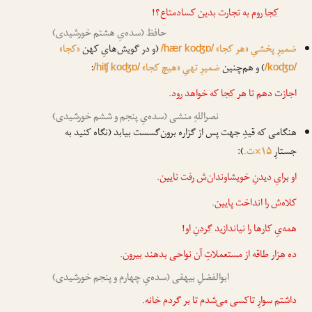
کجا
روم به تجارت بدین کساد‌متاع؟!
حافظ (سده‌یِ هشتم خورشیدی)
ضمیرِ پخشیِ «هر کجا»
(و در گویش‌هایِ کهن
«کجا»
/hær koʤɒ/
) و هم‌چنین
ضمیرِ تهیِ «هیچ کجا»
:
/hiʧ koʤɒ/
/koʤɒ/
اجازت دهم تا
هر کجا
که خواهد رود.
نصراللهِ منشی (سده‌یِ پنجم و ششم خورشیدی)
هنگامی که قیدِ جهت پس از گزاره برون‌گسست بیابد (نگاه کنید به
جستارِ
۱۵×ت.
):
او برایِ دیدنِ خویشاوندان‌ش رفت
نایین
.
کلاه‌ش را انداخت
پایین
.
همه‌یِ کارها را نیاندازید
گردنِ او
!
ده هزار طاقه از مستعملاتِ آن نواحی بدهند
بیرون
.
ابوالفضلِ بیهقی (سده‌یِ چهارم و پنجم خورشیدی)
داشتم سوارِ تاکسی می‌شدم تا بر گردم
خانه
.