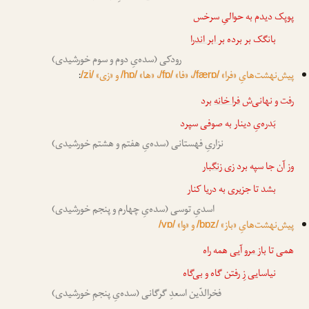
پوپک دیدم به حوالیِ سرخس
بانگک بر برده
بر ابر اندر
ا
رودکی (سده‌یِ دوم و سوم خورشیدی)
پیش‌نهشت‌هایِ «فرا»
، «فا»
، «ها»
و «زی»
:
/zi/
/hɒ/
/fɒ/
/færɒ/
رفت و نهانی‌ش
فرا خانه
برد
بَدره‌یِ دینار به صوفی سپرد
نزاریِ فهستانی (سده‌یِ هفتم و هشتم خورشیدی)
وز آن جا سپه برد
زی زنگبار
بشد تا جزیری به دریا کنار
اسدیِ توسی (سده‌یِ چهارم و پنجم خورشیدی)
پیش‌نهشت‌هایِ «باز»
و «وا»
/vɒ/
/bɒz/
همی تا
باز مرو
آیی همه راه
نیاسایی زِ رفتن گاه و بی‌گاه
فخرالدّین اسعدِ گرگانی (سده‌یِ پنجمِ خورشیدی)