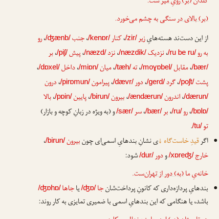
گلدان
(بر) رویِ میز
‌ست.
(بر) بالای در
سنگی به چشم می‌خورد.
از این دست‌ند هسته‌هایِ
زیر
،
کنار
،
جنب
،
رو
/ʤænb/
/kenɒr/
/zir/
به رو
،
نزدیک
،
نزد
،
پیش
،
بر
/piʃ/
/næzd/
/næzdik/
/ru be ru/
،
مقابل
،
ته
،
میان
،
داخل
،
/dɒxel/
/miɒn/
/tæh/
/moɣɒbel/
/bær/
پشت
،
گرد
،
دور
،
پیرامون
،
درون
/pirɒmun/
/dævr/
/gerd/
/poʃt/
،
اندرون
،
بیرون
،
پایین
،
بالا
/pɒin/
/birun/
/ændærun/
/dærun/
،
رو
،
بر
،
سر
و (به ویژه در زبانِ کوچه و بازار)
/sær/
/bær/
/ru/
/bɒlɒ/
تو
.
/tu/
اگر
قیدِ خاست‌گاه
↓
ی نشانِ بندهایِ اسمی‌ای چون
بیرون
،
/birun/
خارج
و
دور
شود:
/dur/
/xɒreʤ/
خانه‌یِ ما
(به) دور از تهران
‌ست.
بندهایِ پردازه‌داری که کانونِ پرداخت‌شان
جا
یا
جاها
/ʤɒhɒ/
/ʤɒ/
باشد، یا هنگامی که این بندهایِ اسمی با ضمیری تمایزی به کار روند: