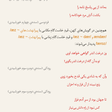
بماند
از پیِ پاسخِ نامه را
بکشت آتشِ مردِ خودکامه را
فردوسی (سده‌یِ چهارم خورشیدی)
هم‌چنین در گویش‌هایِ کهن، قیدِ خاست‌گاهِ
مکانی
با
پیرانهشت‌هایِ
/æz ~
و
و قیدِ خاست‌گاهِ
زمانی
با
پیرانهشتِ
/æz ~
/æz ~ dær/
ændær/
پدیدار می‌شوند:
færɒz/
و
ز درخت اندر
گواهی خواهد اوی
تو بدآن گاه
از درخت اندر
بگوی!
رودکی (سده‌یِ دوم و سوم خورشیدی)
وآن که به شادی یکی قدح بخورد زوی
رنج نبیند
از آن فراز
و نه احزان
رودکی (سده‌یِ دوم و سوم خورشیدی)
تا جهان بود
از سرِ آدم فراز
کس نبود از راهِ دانش بی‌نیاز