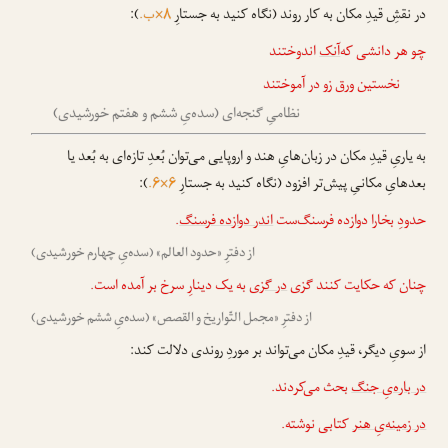
در نقشِ قیدِ مکان به کار روند (نگاه کنید به جستارِ
۸×ب.
):
چو هر دانشی که‌
آنک
اندوختند
نخستین ورق زو در آموختند
نظامیِ گنجه‌ای (سده‌یِ ششم و هفتم خورشیدی)
به یاریِ قیدِ مکان در زبان‌هایِ هند و اروپایی می‌توان بُعدِ تازه‌ای به بُعد یا
بعدهایِ مکانیِ پیش‌تر افزود (نگاه کنید به جستارِ
۶×۶.
):
حدودِ بخارا دوازده فرسنگ‌ست
اندر دوازده فرسنگ
.
از دفترِ «حدود العالم» (سده‌یِ چهارم خورشیدی)
چنان که حکایت کنند گزی
در گزی
به یک دینارِ سرخ بر آمده است.
از دفترِ «مجمل التّواریخ و القصص» (سده‌یِ ششم خورشیدی)
از سویِ دیگر، قیدِ مکان می‌تواند بر موردِ روندی دلالت کند:
در باره‌یِ جنگ
بحث می‌کردند.
در زمینه‌یِ هنر
کتابی نوشته.