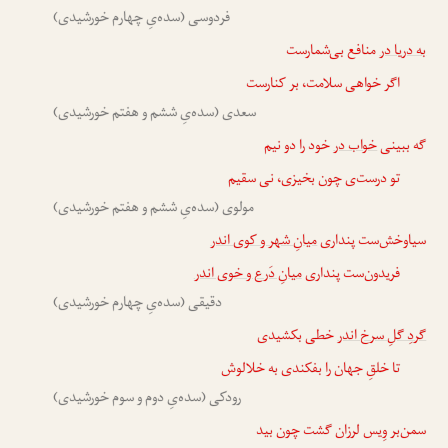
فردوسی (سده‌یِ چهارم خورشیدی)
به دریا در
منافع بی‌شمارست
اگر خواهی سلامت، بر کنارست
سعدی (سده‌یِ ششم و هفتم خورشیدی)
گه ببینی
خواب در
خود را دو نیم
تو درست‌ی چون بخیزی، نی سقیم
مولوی (سده‌یِ ششم و هفتم خورشیدی)
سیاوخش‌ست پنداری
میانِ شهر و کوی اندر
فریدون‌ست پنداری
میانِ دَرع و خوی اندر
دقیقی (سده‌یِ چهارم خورشیدی)
گردِ گلِ سرخ اندر
خطی بکشیدی
تا خلقِ جهان را بفکندی به خلالوش
رودکی (سده‌یِ دوم و سوم خورشیدی)
سمن‌بر وِیس لرزان گشت چون بید