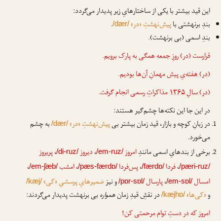
این قید بیشتر با یکی از ساختارهایِ زیر پدیدار می‌گردد:
بندِ برنهشتی با
پیش‌نهشتِ «در»
.
/dær/
بندِ اسمی (بی برنهشت).
قرارست
(در) روزِ جمعه
همگی به پارک برویم.
(در) هفته‌یِ پیش
مهمانِ آن‌ها بودیم.
(در) سالِ ۱۳۶۵
مذاکراتِ رسمی انجام گرفت.
در این جا این نکته‌ها چشم‌گیر هستند:
در زبانِ کوچه و بازار، قید زمان بیشتر بی
پیش‌نهشتِ «در»
به چشم
/dær/
می‌خورد.
برخی از بندهایِ اسمی مانندِ
امروز
،
دیروز
،
پریروز
/di-ruz/
/em-ruz/
،
فردا
،
پس‌فردا
،
امشب
،
/em-ʃæb/
/pæs-færdɒ/
/færdɒ/
/pæri-ruz/
امسال
،
پارسال
و نیز
ضمیرهایِ پرسشیِ «کی»
/kæj/
/pɒr-sɒl/
/em-sɒl/
و
«کی‌ها»
در نقشِ قیدِ زمان
همواره
بی برنهشت پدیدار می‌گردند:
/kæjhɒ/
امروز
که در دستِ توام مرحمتی کن!