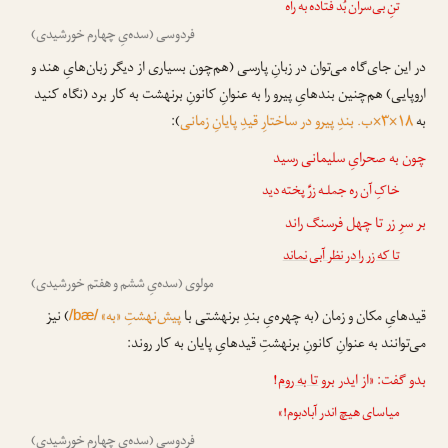
تنِ بی‌سران بُد فتاده به راه
فردوسی (سده‌یِ چهارم خورشیدی)
در این جای‌گاه می‌توان در زبانِ پارسی (هم‌چون بسیاری از دیگر زبان‌هایِ هند و
اروپایی) هم‌چنین بندهایِ پیرو را به عنوانِ کانونِ برنهشت به کار برد (نگاه کنید
به
۱۸×۳×ب. بندِ پیرو در ساختارِ قیدِ پایانِ زمانی
):
چون به صحرایِ سلیمانی رسید
خاکِ آن ره جملـه زرِّ پخته دید
بر سرِ زر تا چهل فرسنگ راند
تا که زر را در نظر آبی نماند
مولوی (سده‌یِ ششم و هفتم خورشیدی)
قیدهایِ مکان و زمان (به چهره‌یِ بندِ برنهشتی با
پیش‌نهشتِ «به»
) نیز
/bæ/
می‌توانند به عنوانِ کانونِ برنهشتِ قیدهایِ پایان به کار روند:
بدو گفت: «از ایدر برو
تا به روم
!
میاسای هیچ اندر آبادبوم!»
فردوسی (سده‌یِ چهارم خورشیدی)