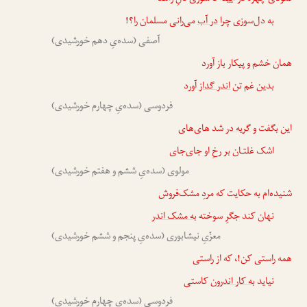
به دل‌سوزی چرا
در آب
می‌رانی مسلمان را؟!
آصفی (سده‌یِ دهم خورشیدی)
همان خشم و پیکار باز آورد
بدین غم تن
اندر گداز
آورد
فردوسی (سده‌یِ چهارم خورشیدی)
این بگفت و
گریه در
شد های‌های
اشک غلتـان بر رخِ او جای‌جای
مولوی (سده‌یِ ششم و هفتم خورشیدی)
شنیده‌ام به حکایت که مردِ مشک‌فروش
نهان کند جگرِ سوخته
به مشک اندر
معزّیِ نیشابوری (سده‌یِ پنجم و ششم خورشیدی)
همه راستی کن!، که از راستی
نیاید
به کار اندرون
کاستی
فردوسی (سده‌یِ چهارم خورشیدی)