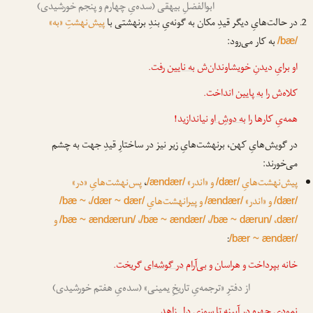
ابوالفضلِ بیهقی (سده‌یِ چهارم و پنجم خورشیدی)
در حالت‌هایِ دیگر قیدِ مکان به گونه‌یِ بندِ برنهشتی با
پیش‌نهشتِ «به»
به کار می‌رود:
/bæ/
او برایِ دیدنِ خویشاوندان‌ش
به نایین
رفت.
کلاه‌ش را
به پایین
انداخت.
همه‌یِ کارها را
به دوشِ او
نیاندازید!
در گویش‌هایِ کهن، برنهشت‌هایِ زیر نیز در ساختارِ قیدِ جهت به چشم
می‌خورند:
پیش‌نهشت‌هایِ
و «اندر»
،
پس‌نهشت‌هایِ «در»
/ændær/
/dær/
و «اندر»
و پیرانهشت‌هایِ
،
/bæ ~
/dær ~ dær/
/ændær/
/dær/
،
،
،
و
/bæ ~ ændærun/
/bæ ~ ændær/
/bæ ~ dærun/
dær/
:
/bær ~ ændær/
خانه بپرداخت و هراسان و بی‌آرام
در گوشه‌ای
گریخت.
از دفترِ «ترجمه‌یِ تاریخِ یمینی» (سده‌یِ هفتم خورشیدی)
نمودی چهره در آیینه تا سوزی دلِ زاهد