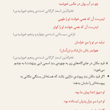
چو
در آبِ ر‌وان در
عکسِ خورشید
فخرالدّین اسعدِ گرگانی (سده‌یِ پنجم خورشیدی)
ایدر
‌ست آن که همی خوانند او را طوبی
ایدر
‌ست آن که همی خوانند او را کوثر
فرّخیِ سیستانی (سده‌یِ چهارم و پنجم خورشیدی)
نباید مر تو را مرزِ خراسان
هم‌ایدر
باش دل‌شاد و تن‌آسان!
فخرالدّین اسعدِ گرگانی (سده‌یِ پنجم خورشیدی)
قیدِ مکان در جای‌گاه‌هایِ زیر به چهره‌یِ بندِ اسمی (بی برنهشت) به چشم
می‌خورد:
اگر قیدِ مکان بندِ پیوندیِ دارایی باشد که هسته‌اش بستگیِ مکانی به
پیوسته‌اش را نشـان بدهد:
او دیروز
(به) پیشِ ما
بود.
او
(بر) سرِ مزارِ پدرش
ایستاده بود.