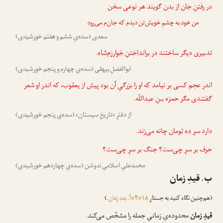
در رفتنِ جان از بدن
گویند هر نوعی سخن
من خود به چشمِ خویش‌تن دیدم که جان‌م می‌رود
سعدی (سده‌یِ ششم و هفتم خورشیدی)
تدبیری دیگر ساختند
در برانداختنِ خوارزم‌شاه
.
ابوالفضلِ بیهقی (سده‌یِ چهارم و پنجم خورشیدی)
اندر عجم کسی بر نیامد که او را بزرگیِ آن بود پیش از یعقوب، که
اندر او
شعر
گفتندی مگر حمزه بـنِ عبداللّه.
از دفترِ «تاریخِ سیستان» (سده‌یِ پنجم خورشیدی)
دارد
سرِ ده تومان
چانه می‌زند.
حرف
بر سرِ چی
‌ست؟ جنگ
بر سرِ چی
‌ست؟
محمدعلیِ اسلامیِ ندوشن (سده‌یِ چهاردهم خورشیدی)
ب. قیدِ زمان
(هم‌چنین نگاه کنید به جستارِ
۱۸×۴×آ. بندِ زمان
.)
قیدِ زمان
محدوده‌یِ زمانیِ جمله را مشخّص می‌کند.