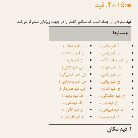
۱۵×۴. قید
0
قید
سازه‌ای از جمله است که منظورِ گفتار را در جهتِ ویژه‌ای متمرکز می‌کند.
جستارها
↓
↓
آ. قیدِ مکان
ر. قیدِ هدف
↓
↓
ب. قیدِ زمان
ز. قیدِ استثنا
↓
↓
پ. قیدِ خاست‌گاه
ژ. قیدِ شرط
↓
↓
ت. قیدِ جهت
س. قیدِ تنش
↓
↓
ث. قیدِ پایان
ش. قیدِ کنش‌گر
↓
↓
ج. قیدِ روانی
ص. قیدِ پافشاری
↓
↓
چ. قیدِ اندازه
ض. قیدِ هش‌دار
↓
↓
ح. قیدِ چگونگی
ط. قیدِ تردید
↓
↓
خ. قیدِ ابزار
ظ. قیدِ نفی
↓
↓
د. قیدِ هم‌راهی
ع. قیدِ کانون
↓
↓
ذ. قیدِ سبب
غ. قیدِ افزایش
آ. قیدِ مکان