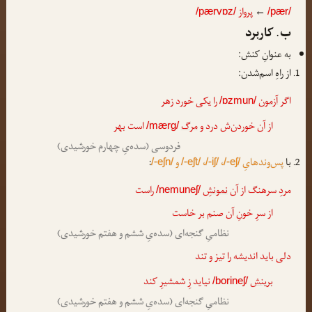
←
پرواز
/pærvɒz/
/pær/
ب. کاربرد
به عنوانِ کنش:
از راهِ اسم‌شدن:
اگر
آزمون
را یکی خورد زهر
/ɒzmun/
از آن خوردن‌ش درد و
مرگ
است بهر
/mærg/
فردوسی (سده‌یِ چهارم خورشیدی)
با
پس‌وندهایِ
،
،
و
:
/-eʃn/
/-eʃt/
/-iʃ/
/-eʃ/
مردِ سرهنگ از آن
نمونشِ
راست
/nemuneʃ/
از سرِ خونِ آن صنم بر خاست
نظامیِ گنجه‌ای (سده‌یِ ششم و هفتم خورشیدی)
دلی باید اندیشه را تیز و تند
برینش
نیاید زِ شمشیرِ کند
/borineʃ/
نظامیِ گنجه‌ای (سده‌یِ ششم و هفتم خورشیدی)