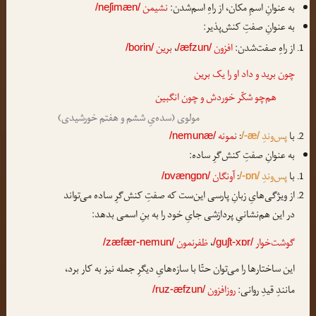
به عنوانِ اسمِ مکان، از راهِ اسم‌شدن:
نشیمن
/neʃimæn/
به عنوانِ صفتِ کنش‌پذیر:
از راهِ صفت‌شدن:
افزون
،
برین
/borin/
/æfzun/
چون برید و داد او را یک
برین
هم‌چو شکّر خوردش و چون انگبین
مولوی (سده‌یِ ششم و هفتم خورشیدی)
با
پس‌وندِ
:
نمونه
/nemunæ/
/-æ/
به عنوانِ صفتِ کنش‌گرِ ساده:
با
پس‌وندِ
:
آونگان
/ɒvængɒn/
/-ɒn/
از ویژگی‌هایِ زبانِ پارسی این‌ست که صفتِ کنش‌گرِ ساده می‌تواند
در این هم‌نشانیِ پردازشی جایِ خود را به بنِ اسمی بدهد:
گوشت‌خوار
،
ظفرنمون
/zæfær-nemun/
/guʃt-xɒr/
این ساختارها را می‌توان حتّا با سازه‌هایِ دیگرِ جمله نیز به کار برد،
مانندِ قیدِ روانی:
روزافزون
/ruz-æfzun/