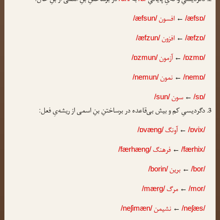
دگردیسیِ واکه‌یِ پایانیِ
به
در برساختنِ بنِ اسمی از بنِ حال:
←
افسون
/æfsun/
/æfsɒ/
←
افزون
/æfzun/
/æfzɒ/
←
آزمون
/ɒzmun/
/ɒzmɒ/
←
نمون
/nemun/
/nemɒ/
←
سون
/sun/
/sɒ/
دگردیسیِ کم و بیش بی‌قاعده در برساختنِ بنِ اسمی از ریشه‌یِ فعل:
←
آونگ
/ɒvæng/
/ɒvix/
←
فرهنگ
/færhæng/
/færhix/
←
برین
/borin/
/bor/
←
مرگ
/mærg/
/mor/
←
نشیمن
/neʃimæn/
/neʃæs/