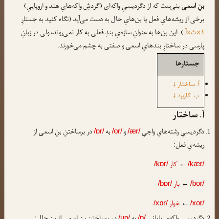
بنِ اسمی
بنی‌ست که از دگردیسیِ واکه‌ای (گردشِ واکه‌هایِ هند و اروپاییِ)
برخی از ریشه‌هایِ فعل یا بن‌هایِ حال به دست می‌آید (نگاه کنید به جستارِ
۱×ث×آ.
). این بن‌ها به عنوانِ سازه‌یِ بندِ فعلی به کار نمی‌روند، ولی در زبانِ
پارسی در ساختارِ بندهایِ اسمی و صفتی به چشم می‌خورند.
جستارها
↓
آ. ساختار
↓
ب. کاربرد
آ. ساختار
دگردیسیِ رشته‌هایِ واجیِ
و
به
در برساختنِ بنِ اسمی از
/ɒr/
/or/
/ær/
ریشه‌یِ فعل:
←
کار
/kɒr/
/kær/
←
بار
/bɒr/
/bor/
←
خوار
/xɒr/
/xor/
/un/
/ɒ/