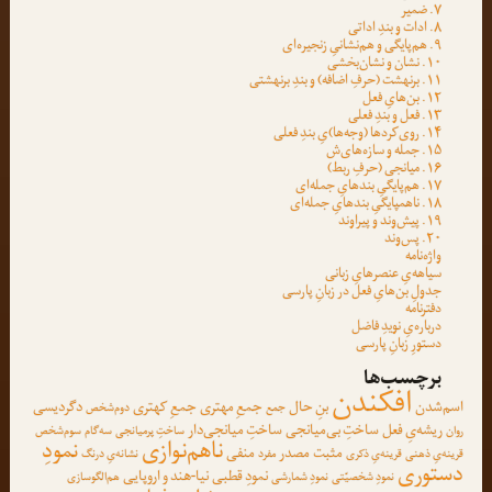
۷. ضمیر
۸. ادات و بندِ اداتی
۹. هم‌پایگی و هم‌نشانیِ زنجیره‌ای
۱۰. نشان و نشان‌بخشی
۱۱. برنهشت (حرفِ اضافه) و بندِ برنهشتی
۱۲. بن‌هایِ فعل
۱۳. فعل و بندِ فعلی
۱۴. روی‌کردها (وجه‌ها)یِ بندِ فعلی
۱۵. جمله و سازه‌های‌ش
۱۶. میانجی (حرفِ ربط)
۱۷. هم‌پایگیِ بندهایِ جمله‌ای
۱۸. ناهمپایگیِ بندهایِ جمله‌ای
۱۹. پیش‌وند و پیراوند
۲۰. پس‌وند
واژه‌نامه
سیاهه‌یِ عنصرهایِ زبانی
جدولِ بن‌هایِ فعل در زبانِ پارسی
دفترنامه
درباره‌یِ نویدِ فاضل
دستورِ زبانِ پارسی
برچسب‌ها
افکندن
اسم‌شدن
بنِ حال
جمعِ مهتری
جمعِ کهتری
دگردیسی
جمع
دوم‌شخص
ریشه‌یِ فعل
ساختِ بی‌میانجی
ساختِ میانجی‌دار
روان
ساختِ پرمیانجی
سه‌گام
سوم‌شخص
ناهم‌نوازی
نمودِ
مثبت
مصدر
منفی
قرینه‌یِ ذهنی
قرینه‌یِ ذکری
مفرد
نشانه‌یِ درنگ
دستوری
نمودِ قطبی
نیا-هند و اروپایی
نمودِ شخصیّتی
نمودِ شمارشی
هم‌الگوسازی