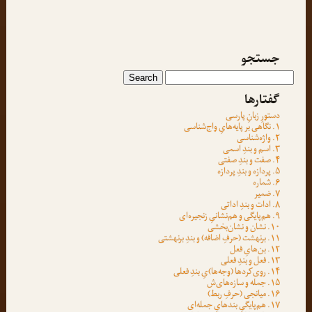
جستجو
گفتارها
دستورِ زبانِ پارسی
۱. نگاهی بر پایه‌هایِ واج‌شناسی
۲. واژه‌شناسی
۳. اسم و بندِ اسمی
۴. صفت و بندِ صفتی
۵. پردازه و بندِ پردازه
۶. شماره
۷. ضمیر
۸. ادات و بندِ اداتی
۹. هم‌پایگی و هم‌نشانیِ زنجیره‌ای
۱۰. نشان و نشان‌بخشی
۱۱. برنهشت (حرفِ اضافه) و بندِ برنهشتی
۱۲. بن‌هایِ فعل
۱۳. فعل و بندِ فعلی
۱۴. روی‌کردها (وجه‌ها)یِ بندِ فعلی
۱۵. جمله و سازه‌های‌ش
۱۶. میانجی (حرفِ ربط)
۱۷. هم‌پایگیِ بندهایِ جمله‌ای