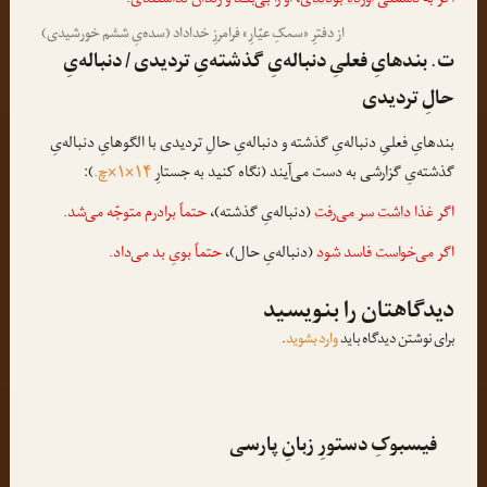
اگر به دشمنی
آورده بودندی
، او را بی‌بنـد و زندان نداشتندی.
از دفترِ «سمکِ عیّارِ» فرامرزِ خداداد (سده‌یِ ششم خورشیدی)
ت. بندهایِ فعلیِ دنباله‌یِ گذشته‌یِ تردیدی / دنباله‌یِ
حالِ تردیدی
بندهایِ فعلیِ دنباله‌یِ گذشته و دنباله‌یِ حالِ تردیدی با الگوهایِ دنباله‌یِ
گذشته‌یِ گزارشی به دست می‌آیند (نگاه کنید به جستارِ
۱۴×۱×چ.
):
اگر غذا
داشت
سر می‌رفت
(دنباله‌یِ گذشته)،
حتماً برادرم متوجّه می‌شد.
اگر
می‌خواست
فاسد
شود
(دنباله‌یِ حال)،
حتماً بویِ بد می‌داد.
دیدگاهتان را بنویسید
برای نوشتن دیدگاه باید
وارد بشوید
.
فیسبوکِ دستورِ زبانِ پارسی