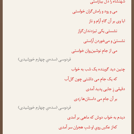
شهنشاه را دل
بیاراستی
می و رود و رامش‌گران
خواستی
ابا وی بر آن گاهِ آرام و ناز
نشستی
یکی تیزدندان‌گراز
نشستیّ
و می‌خوردن
آراستی
می از جامِ نوشین‌ر‌وان
خواستی
فردوسی (سده‌یِ چهارم خورشیدی)
چنین دید گوینده یک شب به خواب
که یک جامِ می
داشتی
چون گل‌آب
دقیقی زِ جایی پدید
آمدی
بر آن جامِ می داستان‌ها
زدی
فردوسی (سده‌یِ چهارم خورشیدی)
دیدم به خواب دوش که ماهی
بر آمدی
که‌از عکسِ رویِ او شبِ هجران
سر آمدی