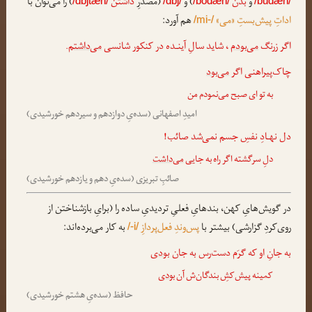
و
بدن
) و
(مصدرِ
داشتن
) را می‌توان با
/dɒʃtæn/
/dɒʃ/
/bodæn/
/budæn/
اداتِ پیش‌بستِ «می»
هم آورد:
/mi-/
اگر زرنگ
می‌بودم
، شاید سالِ آینـده در کنکور شانسی
می‌داشتم
.
چاک‌پیراهنی اگر
می‌بود
به تو ای صبح می‌نمودم من
امیدِ اصفهانی (سده‌یِ دوازدهم و سیردهم خورشیدی)
دل نهـادِ نفسِ جسم نمی‌شد صائب!
دلِ سرگشته اگر راه به جایی
می‌داشت
صائبِ تبریزی (سده‌یِ دهم و یازدهم خورشیدی)
در گویش‌هایِ کهن، بندهایِ فعلیِ تردیدیِ ساده را (برایِ بازشناختن از
روی‌کردِ گزارشی) بیشتر با
پس‌وندِ فعل‌پردازِ
به کار می‌برده‌اند:
/-i/
به جانِ او که گرَم دست‌رس به جان
بودی
کمینه پیش‌کشِ بندگان‌ش آن
بودی
حافظ (سده‌یِ هشتم خورشیدی)