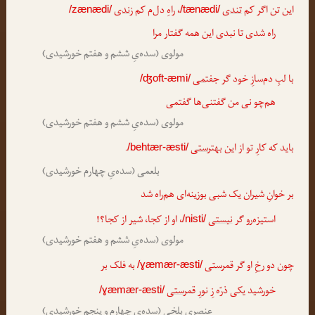
این تن اگر کم
تندی
، راهِ دل‌م کم
زندی
/zænædi/
/tænædi/
راه شدی تا نبدی این همه گفتار مرا
مولوی (سده‌یِ ششم و هفتم خورشیدی)
با لبِ دم‌سازِ خود گر جفت
می
/ʤoft-æmi/
هم‌چو نی من گفتنی‌ها گفتمی
مولوی (سده‌یِ ششم و هفتم خورشیدی)
باید که کارِ تو از این بهتر
ستی
.
/behtær-æsti/
بلعمی (سده‌یِ چهارم خورشیدی)
بر خوانِ شیران یک شبی بوزینه‌ای هم‌راه شد
استیزه‌رو گر
نیستی
، او از کجا، شیر از کجا؟!
/nisti/
مولوی (سده‌یِ ششم و هفتم خورشیدی)
چون دو رخِ او گر قمر
ستی
به فلک بر
/ɣæmær-æsti/
خورشید یکی ذرّه زِ نورِ قمر
ستی
/ɣæmær-æsti/
عنصریِ بلخی (سده‌یِ چهارم و پنجم خورشیدی)