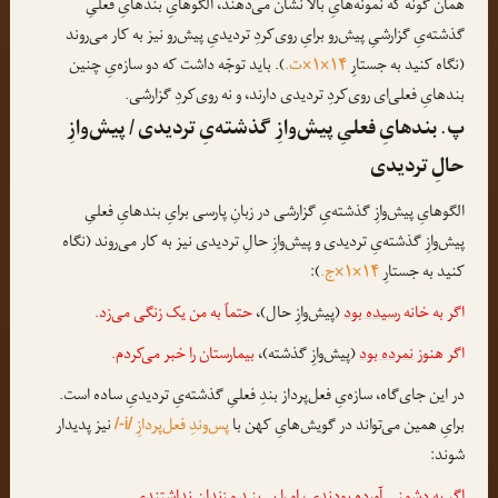
همان گونه که نمونه‌هایِ بالا نشان می‌دهند، الگوهایِ بندهایِ فعلیِ
گذشته‌یِ گزارشیِ پیش‌رو برایِ روی‌کردِ تردیدیِ پیش‌رو نیز به کار می‌روند
(نگاه کنید به جستارِ
۱۴×۱×ت.
). باید توجّه داشت که دو سازه‌یِ چنین
بندهایِ فعلی‌ای روی‌کردِ تردیدی دارند، و نه روی‌کردِ گزارشی.
پ. بندهایِ فعلیِ پیش‌وازِ گذشته‌یِ تردیدی / پیش‌وازِ
حالِ تردیدی
الگوهایِ پیش‌وازِ گذشته‌یِ گزارشی در زبانِ پارسی برایِ بندهایِ فعلیِ
پیش‌وازِ گذشته‌یِ تردیدی و پیش‌وازِ حالِ تردیدی نیز به کار می‌روند (نگاه
کنید به جستارِ
۱۴×۱×ج.
):
اگر به خانه
رسیده بود
(پیش‌وازِ حال)،
حتماً به من یک زنگی می‌زد.
اگر هنوز
نمرده بود
(پیش‌وازِ گذشته)،
بیمارستان را خبر می‌کردم.
در این جای‌گاه، سازه‌یِ فعل‌پرداز بندِ فعلیِ گذشته‌یِ تردیدیِ ساده است.
برایِ همین می‌تواند در گویش‌هایِ کهن با
پس‌وندِ فعل‌پردازِ
نیز پدیدار
/-i/
شوند: