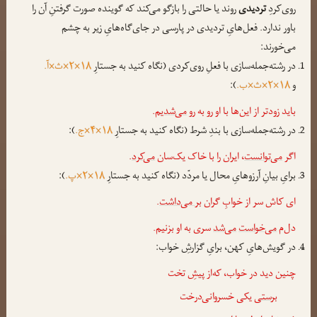
روی‌کردِ
تردیدی
روند یا حالتی را بازگو می‌کند که گوینده صورت گرفتنِ آن را
باور ندارد. فعل‌هایِ تردیدی در پارسی در جای‌گاه‌هایِ زیر به چشم
می‌خورند:
در رشته‌جمله‌سازی با فعلِ روی‌کردی (نگاه کنید به جستارِ
۱۸×۲×ث×آ.
و
۱۸×۲×ث×ب.
):
باید زودتر از این‌ها با او رو به رو
می‌شدیم
.
در رشته‌جمله‌سازی با بندِ شرط (نگاه کنید به جستارِ
۱۸×۴×ج.
):
اگر
می‌توانست
، ایران را با خاک یک‌سان
می‌کرد
.
برایِ بیانِ آرزوهایِ محال یا مردّد (نگاه کنید به جستارِ
۱۸×۲×پ.
):
ای کاش سر از خوابِ گران
بر می‌داشت
.
دل‌م
می‌خواست
می‌شد
سری به او بزنیم.
در گویش‌هایِ کهن، برایِ گزارشِ خواب:
چنین دید در خواب، که‌از پیشِ تخت
برستی
یکی خسروانی‌درخت