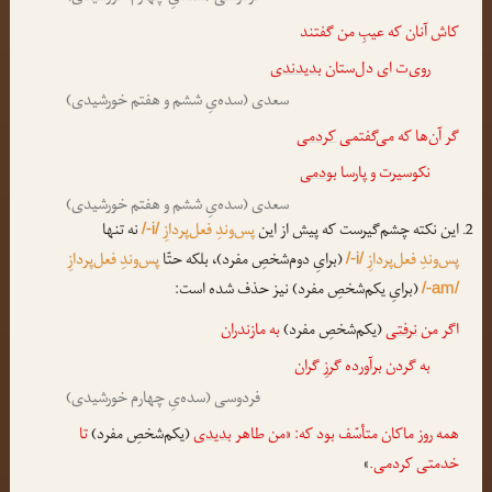
کاش آنان که عیبِ من گفتند
روی‌ت ای دل‌ستان
بدیدندی
سعدی (سده‌یِ ششم و هفتم خورشیدی)
گر آن‌ها که می‌گفتمی
کردمی
نکوسیرت و پارسا
بودمی
سعدی (سده‌یِ ششم و هفتم خورشیدی)
این نکته چشم‌گیرست که پیش از این
پس‌وندِ فعل‌پردازِ
نه تنها
/-i/
پس‌وندِ فعل‌پردازِ
(برایِ دوم‌شخصِ مفرد)، بلکه حتّا
پس‌وندِ فعل‌پردازِ
/-i/
(برایِ یکم‌شخصِ مفرد) نیز حذف شده است:
/-am/
اگر من
نرفتی
(یکم‌شخصِ مفرد)
به مازندران
به گردن برآورده گرزِ گران
فردوسی (سده‌یِ چهارم خورشیدی)
همه روز ماکان متأسّف بود که: «من طاهر
بدیدی
(یکم‌شخصِ مفرد)
تا
خدمتی کردمی.
»