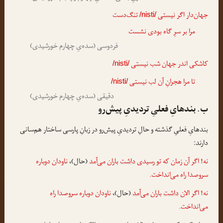
جهان‌دار اگر
نیستی
تنگ‌دست
/nisti/
مرا بر سرِ گاه بودی نشست
فردوسی (سده‌یِ چهارم خورشیدی)
کاشکی اندر جهان شب
نیستی
/nisti/
تا مرا هجرانِ آن لب
نیستی
/nisti/
دقیقی (سده‌یِ چهارم خورشیدی)
ب. بندهایِ فعلیِ تردیدیِ پیش‌رو
بندهایِ فعلیِ گذشته و حالِ تردیدیِ پیش‌رو در زبانِ پارسی ساختار هم‌سانی
دارند:
نه! اگر آن زمان که تو رسیدی
داشت
باران
می‌آمد
(حال)،
ناودان دوباره
سروصدا راه می‌انداخت.
نه! اگر الان
داشت
باران
می‌آمد
(حال)،
ناودان دوباره سروصدا راه
می‌انداخت.