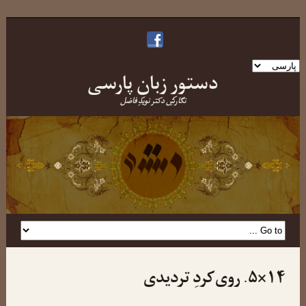
یک
دستورِ زبانِ پارسی
زبان
انتخاب
نگارشِ دکتر نویدِ فاضل
کنید
۱۴×۵. روی‌کردِ تردیدی