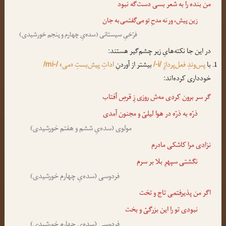
من بنده را به شعر بسی دست‌گه نبود
زین پیش، ور نه مدحِ تو
‌می‌گفتمی
به جان
فرّخیِ سیستانی (سده‌یِ چهارم و پنجم خورشیدی)
در این جا نکته‌هایِ زیر چشم‌گیر هستند:
با
پس‌وندِ فعل‌پردازِ
بیشتر از آوردنِ
اداتِ پیش‌بستِ «می»
/mi-/
/-i/
خودداری کرده‌اند:
گر سر برون
کردی
مه‌ش روزی زِ قرصِ آفتاب
ذرّه به ذرّه در هوا لیلیّ و مجنون
آمدی
مولوی (سده‌یِ ششم و هفتم خورشیدی)
نزادی
مرا کاشکی مادرم
نگشتی
سپهرِ بلا بر سرم
فردوسی (سده‌یِ چهارم خورشیدی)
اگر من
پذیرفتمی
تاج و تخت
نبودی
تو را این بزرگیّ و بخت
فردوسی (سده‌یِ چهارم خورشیدی)