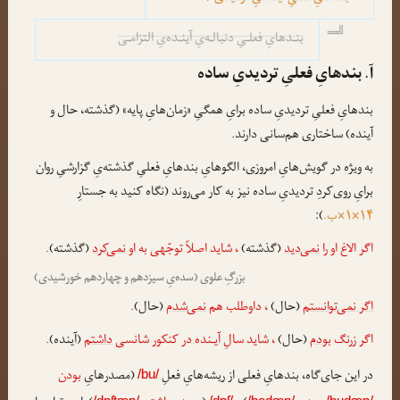
═╝
بنـدهایِ فعلـیِ دنبالـه‌یِ آینـده‌یِ التزامـی
آ. بندهایِ فعلیِ تردیدیِ ساده
بندهایِ فعلیِ تردیدیِ ساده برایِ همگیِ «زمان‌هایِ پایه» (گذشته، حال و
آینده) ساختاری هم‌سانی دارند.
به ویژه در گویش‌هایِ امروزی، الگوهایِ بندهایِ فعلیِ گذشته‌یِ گزارشیِ روان
برایِ روی‌کردِ تردیدیِ ساده نیز به کار می‌روند (نگاه کنید به جستارِ
۱۴×۱×ب.
):
اگر الاغ او را
نمی‌دید
(گذشته)
، شاید اصلاً توجّهی به او
نمی‌کرد
(گذشته)
.
بزرگِ علوی (سده‌یِ سیزدهم و چهاردهم خورشیدی)
اگر نمی‌توانستم
(حال)
، داوطلب هم
نمی‌شدم
(حال)
.
اگر زرنگ
بودم
(حال)
، شاید سالِ آیـنده در کنکور شانسی
داشتم
(آینده)
.
در این جای‌گاه، بندهایِ فعلی از ریشه‌هایِ فعلِ
(مصدرهایِ
بودن
/bu/