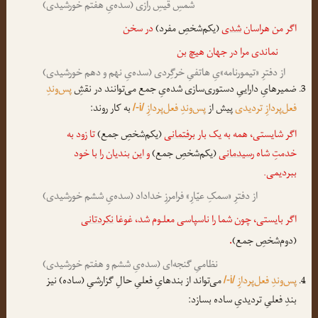
شمسِ قیسِ رازی (سده‌یِ هفتم خورشیدی)
اگر من هراسان
شدی
(یکم‌شخصِ مفرد)
در سخن
نماندی مرا در جهان هیچ بن
از دفترِ «تیمورنامه»یِ هاتفیِ خرگِردی (سده‌یِ نهم و دهم خورشیدی)
ضمیرهایِ داراییِ دستوری‌سازی شده‌یِ جمع می‌توانند در نقشِ
پس‌وندِ
فعل‌پردازِ تردیدی
پیش از
پس‌وندِ فعل‌پردازِ
به کار روند:
/-i/
اگر شایستی، همه به یک بار
برفتمانی
(یکم‌شخصِ جمع)
تا زود به
خدمتِ شاه
رسیدمانی
(یکم‌شخصِ جمع)
و این بندیان را با خود
ببردیمی.
از دفترِ «سمکِ عیّارِ» فرامرزِ خداداد (سده‌یِ ششم خورشیدی)
اگر بایستی، چون شما را ناسپاسی معلـوم شد، غوغا
نکردتانی
(دوم‌شخصِ جمع)
.
نظامیِ گنجه‌ای (سده‌یِ ششم و هفتم خورشیدی)
پس‌وندِ فعل‌پردازِ
می‌تواند از بندهایِ فعلیِ حالِ گزارشیِ (ساده) نیز
/-i/
بندِ فعلیِ تردیدیِ ساده بسازد: