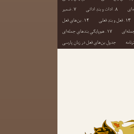
۸. ادات و بندِ اداتی
۷. ضمیر
۱۳. فعل و بندِ فعلی
۱۲. بن‌هایِ فعل
۱۷. هم‌پایگیِ بندهایِ جمله‌ای
رنامه
جدولِ بن‌هایِ فعل در زبانِ پارسی