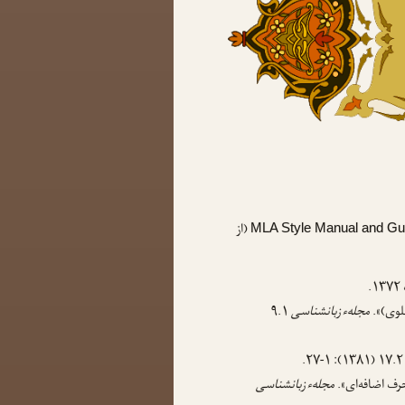
(از
MLA Style Manual and Guid
.
هلوی)».
مجلهء زبانشناسی
۹.۱
۱۷.۲ (۱۳۸۱): 
رف اضافه‌ای».
مجلهء زبانشناسی