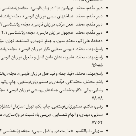
دانشگاهی، ۱۳۸۸.
دبیرِ مقّدم، محمّد. «پیرامون »را” در زبان فارسی».
مجلهء زبانشناسی
۷.۱ (۱۳۶۹): ۲-۶۰.
دبیرِ مقّدم، محمّد. «ساختهای سببی در زبان فارسی».
مجلهء زبانشن
دبیرِ مقّدم، محمّد. «فعل مرکب در زبان فارسی».
مجلهء زبانشناسی
۱۲ (۱۳۷۴): ۲-۴۶.
دبیرِ مقّدم، محمّد. «مجهول در زبان فارسی».
مجلهء زبانشناسی
۲.۱ (۱۳۶۴): ۳۱-۴۶.
دهخدا، علی‌اکبر، محمّدِ معین، و جعفرِ شهیدی.
لغت‌نامه
. تهران: م
راسخ‌مهند، محمّد. «بررسی معنایی تکرار در زبان فارسی».
مجلهء زبان
راسخ‌مهند، محمّد. «شیوهء نشان دادن فاعل و مفعول در زبان فارسی»
۸۵-۹۶.
راسخ‌مهند، محمّد. «قید جمله و قید فعل در زبان فارسی».
مجلهء زبان
راشدِ محصّل، محمّدتقی.
درآمدی بر دستور زبان اوستایی
. چاپِ یکم، ته
رضایی، والی. «کاربردشناسی جمله‌های پرسشی در زبان فارسی».
مجل
۵۸-۷۸.
رضی، هاشم.
دستور زبان اوستایی
. چاپِ یکم، تهران: سازمانِ انتشاراتِ فر
سمایی، مهدی، و الهامِ شمسایی. «بررسیِ یاء نسبت در واژه‌سازی».
مج
۶۲-۷۷.
سهیلی، ابوالقاسم. «فعل متعدی یا فعل سببی».
مجلهء زبانشناسی
۴ (۱۳۶۶): ۷۸/۹۰.