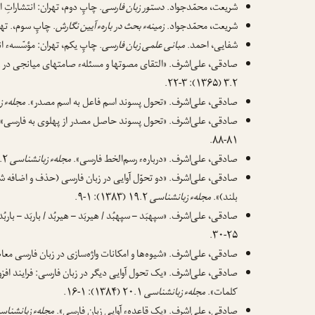
شریعت، محمّدجواد.
دستور زبان فارسی
. چاپِ دوم، تهران: انتشاراتِ اساط
شریعت، محمّدجواد.
زمینهء بحث در بارهء آیین نگارش
. چاپِ سوم،. تهران
شفایی، احمد.
مبانی علمی زبان فارسی
. چاپِ یکم، تهران: مؤسّسهء انتشا
صادقی، علی‌اشرف. «التقای مصوتها و مسئلهء صامتهای میانجی در ز
۳.۲ (۱۳۶۵): ۳-۲۲.
صادقی، علی‌اشرف. «تحول پسوند اسم فاعل به اسم مصدر».
مجلهء ز
صادقی، علی‌اشرف. «تحول پسوند حاصل مصدر از پهلوی به فارسی»
۸۱-۸۸.
صادقی، علی‌اشرف. «دربارهء رسم‌الخط فارسی».
مجلهء زبانشناسی
۱.۲ (۱۳۶۳): ۲-۱۲.
صادقی، علی‌اشرف. «دو تحوّل آوایی در زبان فارسی (حذف و اضافه
بلند)».
مجلهء زبانشناسی
۱۹.۲ (۱۳۸۳): ۱-۹.
صادقی، علی‌اشرف. «سپهبَد – سپهبُد / هیربَد – هیربُد / باربَد – باربُ
۲۵-۳۰.
صادقی، علی‌اشرف. «شیوه‌ها و امکانات واژه‌سازی در زبان فارسی مع
صادقی، علی‌اشرف. «یک تحول آوایی دیگر در زبان فارسی: فرایند اف
کلمات».
مجلهء زبانشناسی
۲۰.۱ (۱۳۸۴): ۱-۱۶.
صادقی، علی‌اشرف. «یک قاعدهء آوایی زبان فارسی».
مجلهء زبانشناس