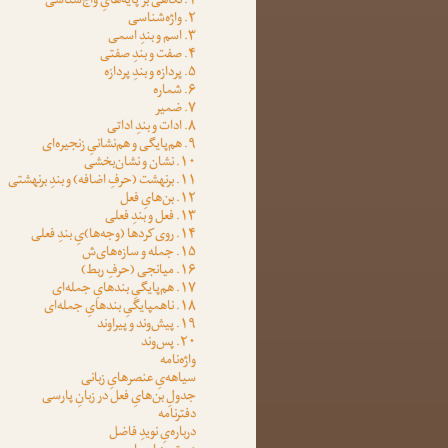
۱. نگاهی بر پایه‌هایِ واج‌شناسی
۲. واژه‌شناسی
۳. اسم و بندِ اسمی
۴. صفت و بندِ صفتی
۵. پردازه و بندِ پردازه
۶. شماره
۷. ضمیر
۸. ادات و بندِ اداتی
۹. هم‌پایگی و هم‌نشانیِ زنجیره‌ای
۱۰. نشان و نشان‌بخشی
۱۱. برنهشت (حرفِ اضافه) و بندِ برنهشتی
۱۲. بن‌هایِ فعل
۱۳. فعل و بندِ فعلی
۱۴. روی‌کردها (وجه‌ها)یِ بندِ فعلی
۱۵. جمله و سازه‌های‌ش
۱۶. میانجی (حرفِ ربط)
۱۷. هم‌پایگیِ بندهایِ جمله‌ای
۱۸. ناهمپایگیِ بندهایِ جمله‌ای
۱۹. پیش‌وند و پیراوند
۲۰. پس‌وند
واژه‌نامه
سیاهه‌یِ عنصرهایِ زبانی
جدولِ بن‌هایِ فعل در زبانِ پارسی
دفترنامه
درباره‌یِ نویدِ فاضل