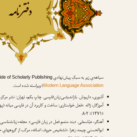
سیاهه‌یِ زیر به سبکِ پیش‌نهادیِ
e of Scholarly Publishing
) ویراسته شده است.
Modern Language Association
آشوری، داریوش.
بازاندیشی زبان فارسی
. چاپِ یکم، تهران: نشر مرکز، ۱۳۷۲
آموزگار، ژاله. «فعل خواستاری: ساخت و کاربرد آن در فارسی میانه (پ
(۱۳۷۱): ۲-۸.
آهنگر، عبّاسعلی. «بند متممِ فعل در زبان فارسی».
مجلهء زبانشناسی
۱-۲۷.
ابوالحسنیِ چیمه، زهرا. «تشخیص حروف اضافهء مرکب از گروههایِ ح