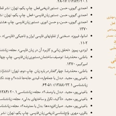
۲۰.۱ (۱۳۸۴): ۱۷-۳۸.
احمدیِ گیوی، حسن.
دستور تاریخی فعل
. چاپِ یکم، تهران: نشر قطره، ۰
احمدیِ گیوی، حسن.
دستور زبان فارسی – فعل
. چاپِ یکم، تهران: نشر ق
 مهتری
احمدیِ گیوی، حسن، و حسنِ انوری.
دستور زبان فارسی
. چاپِ هشتم،
 فعل
۱۳۷۰.
رمیانجی
مصدر
امانوا، فیروزه. «سخنی از تفاوتهای فارسی ایران و تاجیکی (فارسی)».
م
ِ
۲-۱۱.
قطبی
ایزدی، پیروز. «تحقق زبانی و کاربرد آن در زبان فارسی».
مجلهء زبانش
باطنی، محمّدرضا.
توصیف ساختمان دستوری زبان فارسی
. چاپِ چهار
لی
امیرکبیر، ۱۳۷۰.
پس‌وند
باطنی، محمّدرضا.
چهار گفتار در باره زبان
. چاپِ دوم، تهران: انتشارات آگا
ی
باغینی‌پور، مجید. «بدل یا جمله‌وارهء قیدی جابه‌جا شده؟ و چند نکته
زبانشناسی
۲۳.۱ (۱۳۸۸): ۵۱-۶۴.
باغینی‌پور، مجید. «بدل یا وصف؟».
مجلهء زبانشناسی
۲۰.۱ (۱۳۸۴): ۹۹-۱۱۲.
باغینی‌پور، مجید. «تأکید، تکرار و ساختهای بدلی».
مجلهء زبانشناس
باغینی‌پور، مجید. «میان‌افزوده‌ها: بدل یا معترضه؟».
مجلهء زبانشنا
باقری، مهری.
واج‌شناسی تاریخی زبان فارسی
. چاپِ یکم، تهران: نشر قطره