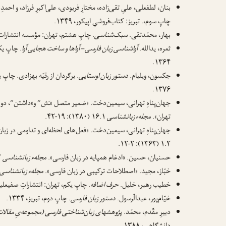
بنان، لطفعلی، علیِ تقی‌زاده، مختارِ فربودی، علی‌اکبرِ فرزاد، و احمدِ
چاپِ سوم،. تبریز: کتاب‌فروشیِ اپیکور، ۱۳۴۹.
بهار، محمّدتقی.
سبک‌شناسی
. چاپِ هشتم، تهران: مؤسسه انتشارات امیر
ثمره، یدالله.
آواشناسی زبان فارسی – آواها و ساخت هجایی آوا
. چاپِ ی
۱۳۶۴.
جکسون، ویلیام.
دستور زبان اوستایی
. برگردان از رقیّه بهزادی. چاپِ 
۱۳۷۶.
جهان‌پناهِ تهرانی، سیمین‌دخت. «ضمیر متصل »ـَش” و»داشتن”، دو گ
تهران».
مجلهء زبانشناسی
۱۶.۱ (۱۳۸۰): ۱۹-۴۲.
جهان‌پناهِ تهرانی، سیمین‌دخت. «فعل‌های لحظه‌ای و تداومی در زبان
۱.۲ (۱۳۶۳): ۲-۱۲.
حسنیان، حسین. «ادغام همپایه در زبان فارسی».
مجلهء زبانشناسی
۳.۲ (۱۳۶۵): ۴۹-۶۰.
خبّاز، مجید. «اصطلاحات ترکیبی در زبان فارسی».
مجلهء زبانشناسی
خطیب رهبر، خلیل.
حرف اضافه
. چاپِ یکم، تهران: انتشاراتِ صفیعلیشاه، 
خیّام‌پور، عبدالّرسول.
دستور زبان فارسی
. چاپِ دوم، تبریز، ۱۳۳۴.
دبیرِ مقّدم، محمّد.
پژوهشهای زبان‌شناختی فارسی (مجموعه‌یِ مقالا