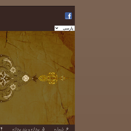
یک
زبان
انتخاب
کنید
۶. شماره
۵. پردازه و بندِ پردازه
۴. صفت و بندِ صفتی