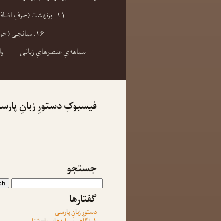
۱۱. برنهشت (حرفِ اضافه) و بندِ برنهشتی
۱۶. میانجی (حرفِ ربط)
سیاهه‌یِ عنصرهایِ زبانی
وا
فیسبوکِ دستورِ زبانِ پارس
جستجو
گفتارها
دستورِ زبانِ پارسی