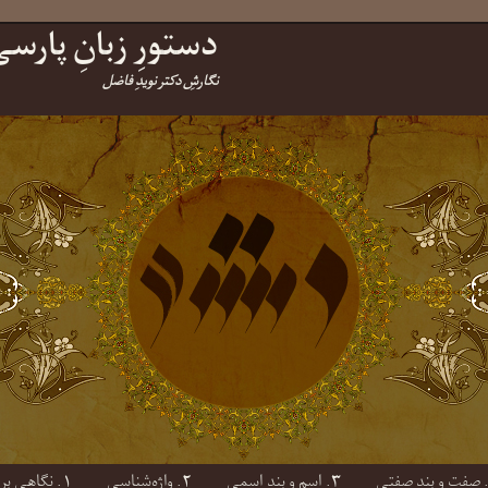
دستورِ زبانِ پارس
نگارشِ دکتر نویدِ فاضل
۳. اسم و بندِ اسمی
۲. واژه‌شناسی
۱. نگاهی بر پایه‌هایِ واج‌شناسی