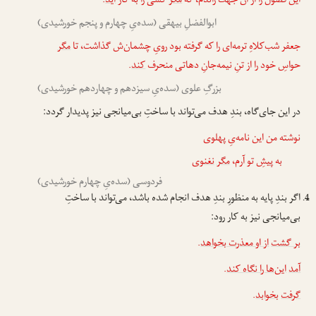
این فصول را از آن جهت راندم، که
مگر
کسی را به کار
آید
.
ابوالفضلِ بیهقی (سده‌یِ چهارم و پنجم خورشیدی)
جعفر شب‌کلاهِ ترمه‌ای را که گرفته بود رویِ چشمان‌ش گذاشت، تا
مگر
حواسِ خود را از تنِ نیمه‌جانِ دهاتی منحرف
کند
.
بزرگِ علوی (سده‌یِ سیزدهم و چهاردهم خورشیدی)
در این جای‌گاه، بندِ هدف می‌تواند با ساختِ بی‌میانجی نیز پدیدار گردد:
نوشته من این نامه‌یِ پهلوی
به پیشِ تو آرم،
مگر
نغنوی
فردوسی (سده‌یِ چهارم خورشیدی)
اگر بندِ پایه به منظورِ بندِ هدف انجام شده باشد، می‌تواند با ساختِ
بی‌میانجی نیز به کار رود:
بر گشت
از او معذرت بخواهد
.
آمد
این‌ها را نگاه کند
.
گرفت
بخوابد
.