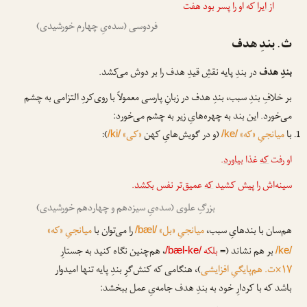
از ایرا
که او را پسر بود هفت
فردوسی (سده‌یِ چهارم خورشیدی)
ث. بندِ هدف
بندِ هدف
در بندِ پایه نقشِ قیدِ هدف را بر دوش می‌کشد.
بر خلافِ بندِ سبب، بندِ هدف در زبانِ پارسی معمولاً با روی‌کردِ التزامی به چشم
می‌خورد. این بند به چهره‌هایِ زیر به چشم می‌خورد:
با
میانجیِ «که»
(و در گویش‌هایِ کهن
«کی»
):
/ki/
/ke/
او رفت
که
غذا
بیاورد
.
سینه‌اش را پیش کشید
که
عمیق‌تر نفس
بکشد
.
بزرگِ علوی (سده‌یِ سیزدهم و چهاردهم خورشیدی)
هم‌سان با بندهایِ سبب،
میانجیِ «بل»
را می‌توان با
میانجیِ «که»
/bæl/
بر هم نشاند (=
بلکه
، هم‌چنین نگاه کنید به جستارِ
/bæl-ke/
/ke/
۱۷×ت. هم‌پایگیِ افزایشی
)، هنگامی که کنش‌گرِ بندِ پایه تنها امیدوار
باشد که با کردارِ خود به بندِ هدف جامه‌یِ عمل ببخشد: