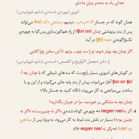
خدای باد به محشر میانِ ما داور
انوریِ ابیوردی (سده‌یِ ششم خورشیدی)
همان گونه که در جستارِ
۱۶×پ×پ.
دیدیم،
میانجیِ «که»
می‌تواند
/ke/
پس از بندِ برنهشتیِ
چنان
از راهِ هم‌گون‌سازیِ پس‌گرا به چهره‌یِ
/ʧon ɒn/
تک‌واژگونه‌یِ
«چه»
در آید:
[ʧe]
اگر چنان چه
بهتر شوم، تو را سد چوب بزنم، تا این سخن چرا گفتی
از دفترِ «مجمل التّواریخ و القصص» (سده‌یِ ششم خورشیدی)
در گویش‌هایِ امروزی بسیار رایج‌ست که بندهایِ شرطی که با
چنان چه
/
آغاز می‌شوند، پیش از بندِ پایه جای می‌گیرند و از این رو با
ʧon ɒn ʧe/
ساختِ بی‌میانجی به کار می‌روند (نگاه کنید به جستارِ بالا):
چنان چه به مشکلی بر خوردید
، مرا در جریان بگذارید!
اگر نه
(= چهره‌یِ کوتاه شده‌یِ
«اگر نه چنین‌ست»
،
«اگر نه
/ægær næ/
چنین بود»
) بسیار در نقشِ بندِ شرط به کار می‌رود، به ویژه پس از
میانجیِ
«و»
(=
وگر نه
):
/v-ægær næ/
/væ/