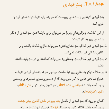
۱۸×۴. بندِ قیدی
0
بندِ قیدی
گونه‌ای از بندهایِ پیرو‌ست که در بندِ پایه تنها بتواند نقشِ قید را
بازی کند.
از این گذشته، ویژگی‌هایِ زیر را نیز می‌توان برایِ بازشناختنِ بندِ قیدی از دیگر
بندهایِ پیرو به کار گرفت:
بندِ قیدی (بر خلافِ بندِ نشان‌بخش) نمی‌تواند دارایِ شکافه باشد، و بر
کانونِ نشانی نیز دلالت نمی‌کند.
بندِ قیدی (بر خلافِ بندِ جستاری) نمی‌تواند گماشته‌ای در بندِ پایه داشته
باشد.
بر خلافِ دیگر بندهایِ پیرو (با ساختِ میانجی‌دار)، بندهایِ قیدی تنها به
هم‌راهِ میانجی‌هایی به کار نمی روند که از دستوری‌سازیِ ضمیرهایِ پرسشی
پدید آمده باشند (
میانجیِ «که»
یا در گویش‌هایِ کهن
«کی»
و
/ki/
/ke/
«کجا»
).
/koʤɒ/
گمان می‌رود که بندِ قیدی از تکاملِ
بندِ پیرو در نقشِ کانونِ پیش‌نهشت
پدید آمده باشد (نگاه کنید به جستارِ
۱۸×۳.
) و پیش‌نهشت‌ها در بندِ