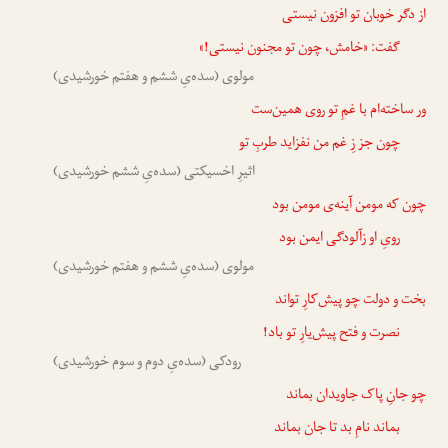
از دگر خوبان تو افزون نیستی
گفت: «خامش،
چون
تو مجنون نیستی!»
مولوی (سده‌یِ ششم و هفتم خورشیدی)
ور ساخته‌ام با غمِ تو روی همین‌ست
چون
جز زِ غم من نفزاید طربِ تو
اثیرِ اخسیکتی (سده‌یِ ششم خورشیدی)
چون
که مومن آینه‌ی مومن بود
رویِ او زآلودگی ایمن بود
مولوی (سده‌یِ ششم و هفتم خورشیدی)
بخت و دولت
چو
پیش‌کارِ تواند
نصرت و فتح پیش‌یارِ تو باد!
رودکی (سده‌یِ دوم و سوم خورشیدی)
چو
جانِ پاک جاویدان بماند
بماند نامِ بد تا جان بماند