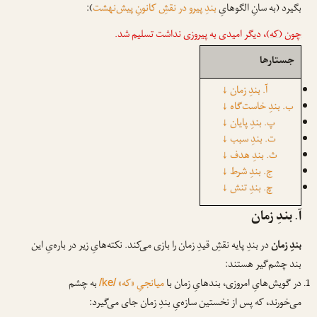
بگیرد (به سانِ الگوهایِ
بندِ پیرو در نقشِ کانونِ پیش‌نهشت
):
چون
(
که
)، دیگر امیدی به پیروزی نداشت تسلیم شد.
جستارها
آ. بندِ زمان
↓
ب. بندِ خاست‌گاه
↓
پ. بندِ پایان
↓
ت. بندِ سبب
↓
ث. بندِ هدف
↓
ج. بندِ شرط
↓
چ. بندِ تنش
↓
آ. بندِ زمان
بندِ زمان
در بندِ پایه نقشِ قیدِ زمان را بازی می‌کند. نکته‌هایِ زیر در باره‌یِ این
بند چشم‌گیر هستند:
در گویش‌هایِ امروزی، بندهایِ زمان با
میانجیِ «که»
به چشم
/ke/
می‌خورند، که پس از نخستین سازه‌یِ بندِ زمان جای می‌گیرد: