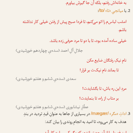
به خانه‌اش رفتم،
بلکه
آن جا گیرش
بیاورم
.
با
میانجیِ «تا»
:
/tɒ/
امشب لباس‌م را اتو می‌کنم،
تا
فردا صبح پیش از رفتن خیلی کار
نداشته
باشم
.
خیلی ساده آمده بود،
تا
با دو تا مرد حرفی
زده باشد
.
جلالِ آلِ احمد (سده‌یِ چهاردهم خورشیدی)
نامِ نیکِ رفتگان ضایع مکن
تا
بماند
نامِ نیک‌ت بر قرار!
سعدی (سده‌یِ ششم و هفتم خورشیدی)
مردِ این ره باش،
تا
بگشاید
ت!
بر متاب از راه،
تا
بنماید
ت!
عطّارِ نیشابوری (سده‌یِ ششم و هفتم خورشیدی)
اداتِ «مگر»
در بسیاری از جاها به عنوانِ قیدِ تردید در بندِ
/mægær/
هدف به کار می‌رود، تا امید به انجامِ روندی را بیان کند: