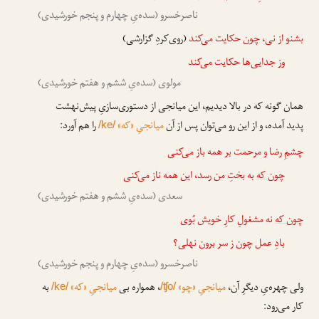
ناصرخسرو (سده‌یِ چهارم و پنجم خورشیدی)
بشنو از نی،
چون
حکایت می‌کند
(روی‌کردِ گزارشی)
وز جدایی‌ها حکایت می‌کند
مولوی (سده‌یِ ششم و هفتم خورشیدی)
همان گونه که در بالا دیدیم، این میانجی از دستوری‌سازیِ پیش‌نهشت
پدید آمده، و از این رو می‌توان پس از آن
میانجیِ «که»
را هم آورد:
/ke/
چشمِ رضا و مرحمت بر همه باز می‌کنی
چون که
به بختِ من رسد، این همه ناز می‌کنی
سعدی (سده‌یِ ششم و هفتم خورشیدی)
چون که
نه مشغولِ کارِ خویش بُوی
بادِ عمل چون ز سر برون نهلی؟
ناصرخسرو (سده‌یِ چهارم و پنجم خورشیدی)
ولی چهره‌یِ دیگرِ آن،
میانجیِ «چو»
، همواره بی
میانجیِ «که»
به
/ke/
/ʧo/
کار می‌رود: