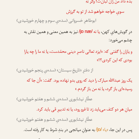
بده داد من زآن لبان‌ت!
وگر نه
سویِ خواجه خواهم شد از تو به گرزش
ابوطاهرِ خسروانی (سده‌یِ سوم و چهارم خورشیدی)
در گویش‌هایِ کهن،
یا نه
نیز به همین معنی و همین نقش به
/jɒ næ/
چشم می‌خورد:
و یاران را گفتی که: «ایزد تعالی ناصرِ دینی محمّدست،
یا نه
ما را چه یارا
بودی که این کردی؟!»
از دفترِ «تاریخِ سیستان» (سده‌یِ پنجم خورشیدی)
یک روز عبداﷲ مبارک را دید که روی بدو نهاده بود. گفت: «آن جا که
رسیده‌ای باز گرد،
یا نه
من باز گردم.»
عطّارِ نیشابوری (سده‌یِ ششم و هفتم خورشیدی)
میانِ هر دو کتف می‌باید زد تا فرو رود،
یا نه
تدبیرِ قی باید کرد.
عطّارِ نیشابوری (سده‌یِ ششم و هفتم خورشیدی)
پس در این جا،
«یا»
به عنوانِ میانجی در بندِ شرط به کار رفته است.
/jɒ/