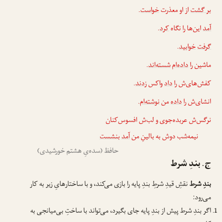
بر گشت
از او معذرت
خواست
.
آمد
این‌ها را نگاه
کرد
.
گرفت
خوابید
.
ماشین را
داده‌ام
شسته‌اند
.
کفش‌های‌ش را
داد
واکس
زدند
.
انشای‌ش را
داده
من
نوشته‌ام
.
نرگس‌ش عربده‌جوی و لب‌ش افسوس‌کنان
نیمه‌شب دوش به بالینِ من
آمد
بنشست
حافظ (سده‌یِ هشتم خورشیدی)
ج. بندِ شرط
بندِ شرط
نقشِ قیدِ شرطِ بندِ پایه را بازی می‌کند، و با ساختارهایِ زیر به کار
می‌رود:
اگر بندِ شرط پیش از بندِ پایه جای بگیرد، می‌تواند با ساختِ بی‌میانجی به