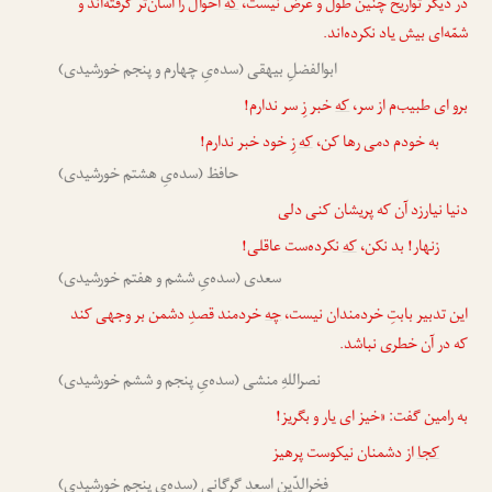
در دیگر تواریخ چنین طول و عرض نیست،
که
احوال را آسان‌تر گرفته‌اند و
شمّه‌ای بیش یاد نکرده‌اند.
ابوالفضلِ بیهقی (سده‌یِ چهارم و پنجم خورشیدی)
برو ای طبیب‌م از سر،
که
خبر زِ سر ندارم!
به خودم دمی رها کن،
که
زِ خود خبر ندارم!
حافظ (سده‌یِ هشتم خورشیدی)
دنیا نیارزد آن که پریشان کنی دلی
زنهار! بد نکن،
که
نکرده‌ست عاقلی!
سعدی (سده‌یِ ششم و هفتم خورشیدی)
این تدبیر بابتِ خردمندان نیست،
چه
خردمند قصدِ دشمن بر وجهی کند
که در آن خطری نباشد.
نصراللهِ منشی (سده‌یِ پنجم و ششم خورشیدی)
به رامین گفت: «خیز ای یار و بگریز!
کجا
از دشمنان نیکوست پرهیز
فخرالدّین اسعدِ گرگانی (سده‌یِ پنجم خورشیدی)