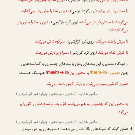
تا
صدای‌ش در می‌آید
(روی‌کردِ گزارشی)
، فوری غذا را جلوی‌ش می‌گذارند.
تا
صدای‌ش در بیاید
(روی‌کردِ التزامی)
، فوری غذا را جلوی‌ش می‌گذارند.
می‌گویند
تا
صدای‌ش در می‌آمده
(روی‌کردِ بازگویی)
، فوری غذا را جلوی‌ش
می‌گذاشته‌اند.
تا
سرش را بلند می‌کند
(روی‌کردِ گزارشی)
، سرکوفت‌ش می‌زنند.
تا
کارش تمام می‌شد
(روی‌کردِ گزارشی)
، سراغِ برادرش می‌رفت.
از دیدگاهِ معنایی، این بندهایِ زمان با بندهایِ جستاری با گماشته‌هایی
چون
«همین»
یا
محضِ این
هم‌سنگ هستند:
/mæhz-e in/
/hæm-in/
همین که
شیر مست می‌شد
، بدن‌ش گرم و راحت می‌شد.
صادقِ هدایت (سده‌یِ سیزدهم و چهاردهم خورشیدی)
به محضِ این که
چشم‌ش به هم می‌رفت
، خرّ و پفِ او تمامِ فضایِ اتاق را پر
می‌کرد.
صادقِ هدایت (سده‌یِ سیزدهم و چهاردهم خورشیدی)
همان گونه که نمونه‌هایِ بالا نشـان می‌دهند، دستورهایِ زیر در زمینه‌یِ