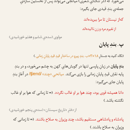
می‌خورد که (در تنگنایِ شعری) میانجی می‌تواند پس از نخستین سازه‌یِ
جمله‌یِ بندِ قیدی جای بگیرد:
که‌از نیستان
تا
مرا ببریده‌اند
از نفیرم مرد و زن نالیده‌اند
مولوی (سده‌یِ ششم و هفتم خورشیدی)
پ. بندِ پایان
(نگاه کنید به جستارِ
۱۸×۳×ب. بندِ پیرو در ساختارِ قیدِ قیدِ پایانِ زمانی
.)
بندِ پایان
در زبانِ پارسی تنها در گویش‌هایِ کهن به چشم می‌خورد، و در بندِ
پایه نقشِ قیدِ پایانِ زمانی را بازی می‌کند.
میانحیِ «چند»
در آغازِ بندِ
/ʧænd/
پایان جای می‌گیرد:
دانا همیشه قوی بود،
چند
هوا بر او غالب نگردد.
(= تا زمانی که هوا بر او غالب
نگشته باشد.)
از دفترِ «تاریخِ سیستان» (سده‌یِ پنجم خورشیدی)
پادشاه و پادشاهی مستقیم باشد،
چند
وزیران به صلاح باشند.
(= تا زمانی که
وزیران به صلاح باشند.)