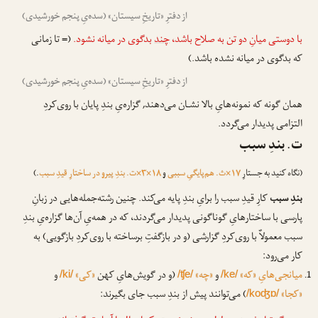
از دفترِ «تاریخِ سیستان» (سده‌یِ پنجم خورشیدی)
با دوستی میانِ دو تن به صلاح باشد،
چند
بدگوی در میانه نشود.
(= تا زمانی
که بدگوی در میانه نشده باشد.)
از دفترِ «تاریخِ سیستان» (سده‌یِ پنجم خورشیدی)
همان گونه که نمونه‌هایِ بالا نشـان می‌دهند, گزاره‌یِ بندِ پایان با روی‌کردِ
التزامی پدیدار می‌گردد.
ت. بندِ سبب
(نگاه کنید به جستارِ
۱۷×ث. هم‌پایگیِ سببی
و
۱۸×۳×ت. بندِ پیرو در ساختارِ قیدِ سبب
.)
بندِ سبب
کارِ قیدِ سبب را برایِ بندِ پایه می‌کند. چنین رشته‌جمله‌هایی در زبانِ
پارسی با ساختارهایِ گوناگونی پدیدار می‌گردند، که در همه‌یِ آن‌ها گزاره‌یِ بندِ
سبب معمولاٌ با روی‌کردِ گزارشی (و در بازگفتِ برساخته با روی‌کردِ بازگویی) به
کار می‌رود:
میانجی‌هایِ «که»
و
«چه»
(و در گویش‌هایِ کهن
«کی»
و
/ki/
/ʧe/
/ke/
«کجا»
) می‌توانند پیش از بندِ سبب جای بگیرند:
/koʤɒ/