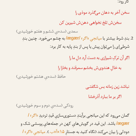
کار رود:
سخن آخر به دهان می‌گذرد موذی را
سخن‌ش تلخ نخواهی
دهن‌ش شیرین کن
سعدی (سده‌یِ ششم و هفتم خورشیدی)
بندِ شرط بیشتر با
میانجیِ «اگر»
به چشم می‌خورد. چنین بندِ
/ægær/
شرطی‌ای را می‌توان پیش یا پس از بندِ پایه به کار برد:
اگر آن ترکِ شیرازی به دست آرد دلِ ما را
به خالِ هندوی‌ش بخشم سمرقند و بخارا را
حافظ (سده‌یِ هشتم خورشیدی)
نباشد زین زمانه بس شگفتـی
اگر بر ما ببارد آذرخشا
رودکی (سده‌یِ دوم و سوم خورشیدی)
گمان می‌رود که این میانجی برآیندِ دستوری‌سازیِ قیدِ تردیدِ
«اگر»
/
باشد. این قید در گویش‌هایِ کهن در جمله‌هایِ پرسشی شک و
ægær/
دودلی را بیان می‌کند (نگاه کنید به جستارِ
۱۵×آ×ب.
).
میانجیِ «اگر»
/