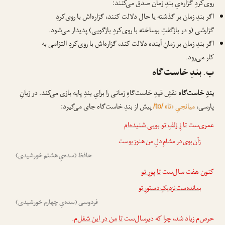
روی‌کردِ گزاره‌یِ بندِ زمان صدق می‌کنند:
اگر بندِ زمان بر گذشته یا حال دلالت کنند، گزاره‌اش با روی‌کردِ
گزارشی (و در بازگفتِ برساخته با روی‌کردِ بازگویی) پدیدار می‌شود.
اگر بندِ زمان بر زمانِ آینده دلالت کند، گزاره‌اش با روی‌کردِ التزامی به
کار می‌رود.
ب. بندِ خاست‌گاه
بندِ خاست‌گاه
نقشِ قیدِ خاست‌گاهِ زمانی را برایِ بندِ پایه بازی می‌کند. در زبانِ
پارسی،
میانجیِ «تا»
پیش از بندِ خاست‌گاه جای می‌گیرد:
/tɒ/
عمری‌ست
تا
زِ زلفِ تو بویی شنیده‌ام
زآن بوی در مشامِ دلِ من هنوز بوست
حافظ (سده‌یِ هشتم خورشیدی)
کنون هفت سال‌ست
تا
پورِ تو
بمانده‌ست نزدیکِ دستورِ تو
فردوسی (سده‌یِ چهارم خورشیدی)
حرص‌م زیاد شد، چرا که دیرسال‌ست
تا
من در این شغل‌م
.