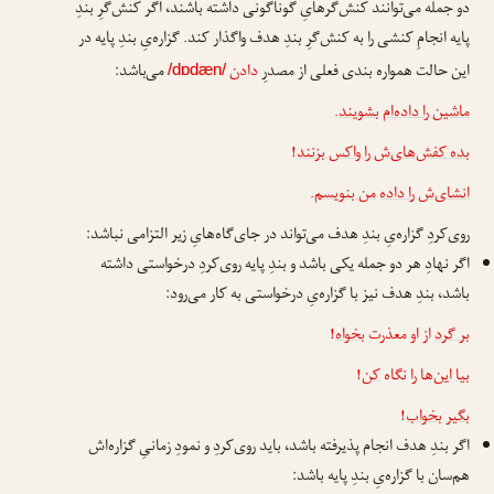
دو جمله می‌توانند کنش‌گرهایِ گوناگونی داشته باشند، اگر کنش‌گرِ بندِ
پایه انجامِ کنشی را به کنش‌گرِ بندِ هدف واگذار کند. گزاره‌یِ بندِ پایه در
این حالت همواره بندی فعلی از مصدرِ
دادن
می‌باشد:
/dɒdæn/
ماشین را داده‌ام
بشویند
.
بده
کفش‌های‌ش را واکس بزنند
!
انشای‌ش را داده
من بنویسم
.
روی‌کردِ گزاره‌یِ بندِ هدف می‌تواند در جای‌گاه‌هایِ زیر التزامی نباشد:
اگر نهادِ هر دو جمله یکی باشد و بندِ پایه روی‌کردِ درخواستی داشته
باشد، بندِ هدف نیز با گزاره‌یِ درخواستی به کار می‌رود:
بر گرد
از او معذرت
بخواه
!
بیا
این‌ها را نگاه
کن
!
بگیر
بخواب
!
اگر بندِ هدف انجام پذیرفته باشد، باید روی‌کردِ و نمودِ زمانیِ گزاره‌اش
هم‌سان با گزاره‌یِ بندِ پایه باشد: