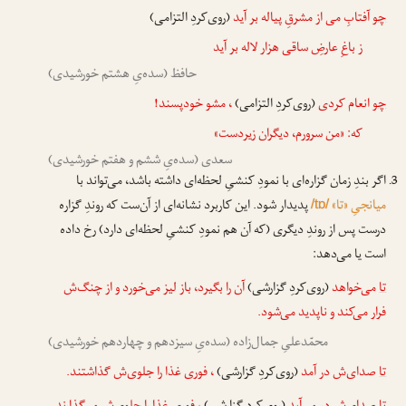
چو
آفتابِ می از مشرقِ پیاله بر آید
(روی‌کردِ التزامی)
ز باغِ عارضِ ساقی هزار لاله بر آید
حافظ (سده‌یِ هشتم خورشیدی)
چو
انعام کردی
(روی‌کردِ التزامی)
، مشو خودپسند!
که: «من سرورم، دیگران زیردست»
سعدی (سده‌یِ ششم و هفتم خورشیدی)
اگر بندِ زمان گزاره‌ای با نمودِ کنشیِ لحظه‌ای داشته باشد، می‌تواند با
میانجیِ «تا»
پدیدار شود. این کاربرد نشانه‌ای از آن‌ست که روندِ گزاره
/tɒ/
درست پس از روندِ دیگری (که آن هم نمودِ کنشیِ لحظه‌ای دارد) رخ داده
است یا می‌دهد:
تا
می‌خواهد
(روی‌کردِ گزارشی)
آن را بگیرد، باز لیز می‌خورد و از چنگ‌ش
فرار می‌کند و ناپدید می‌شود.
محمّدعلیِ جمال‌زاده (سده‌یِ سیزدهم و چهاردهم خورشیدی)
تا
صدای‌ش در آمد
(روی‌کردِ گزارشی)
، فوری غذا را جلوی‌ش گذاشتند.