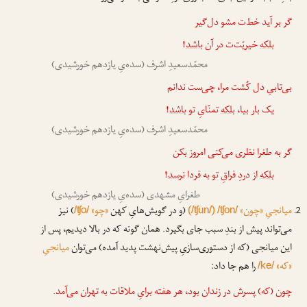
گر بر آید خط‌ت مشو دل‌گیر
بلکه
خیریّت‌ت در آن
باشد
!
محمّدسعیدِ اشرف (سده‌یِ یازدهم خورشیدی)
بی‌تابیِ دل کُشت مرا، چی‌ست ندانم
یک بار بیا،
بلکه
تمنّایِ تو
باشد
!
محمّدسعیدِ اشرف (سده‌یِ یازدهم خورشیدی)
گر به طغرا نظری می‌کنی امروز بکن
بلکه
از دردِ فراقِ تو به فردا
نرسد
!
طغرایِ مشهدی (سده‌یِ یازدهم خورشیدی)
میانجیِ «چون»
(و در گویش‌هایِ کهن
«چو»
) نیز
/ʧo/
(/ʧun/)
/ʧon/
می‌تواند پیش از بندِ سبب جای بگیرد. همان گونه که در بالا دیدیم، پس از
این میانجی (که از دستوری‌سازیِ پیش‌نهشت پدید آمده) می‌توان
میانجیِ
«که»
را هم جا داد:
/ke/
چون
(که) پسرش در زندان بود، هر هفته برایِ ملاقات به تهران می‌آمد.