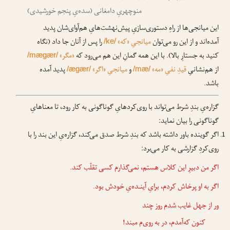
منوچهریِ دامغانی (سده‌یِ پنجم خورشیدی)
این میانجی‌ها از راهِ دستوری‌سازیِ پیش‌نهشت‌هایِ هم‌آوای‌شان پدید
آمده‌اند و از این رو می‌توان
میانجیِ «که»
را پس از آنان جا داد (نگاه
/ke/
کنید به جستارِ بالا). با این همه گمانِ این هم می‌رود که
«مگر»
/mægær/
از هم‌نشانیِ
قیدِ نفیِ «مه»
و
میانجیِ «اگر»
پدید آمده
/ægær/
/mæ/
باشد.
گزاره‌یِ بندِ شرط می‌تواند با روی‌کردهایِ گوناگونی به کار رود، تا معناهایِ
گوناگونی را بیان نماید:
اگر گوینده باور داشته باشد که بندِ شرط صدق می‌کند، گزاره‌یِ این بند را با
روی‌کردِ گزارشی به کار می‌برد:
اگر من دبیرِ این کلاس
هستم
، نمی‌گذارم کسی تقلّب کند.
اگر به او پرخاش
کردم
، برایِ آینـده‌یِ خودش بود.
ور از جهل غایب
شدم
روز چند
کنون که‌آمدم، در به روی‌م مبند!