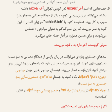
فخرالدّین اسعدِ گرگانی (سده‌یِ پنجم خورشیدی)
جمله‌هایی که اسمِ
آخر
(در گویشِ تهرانی
آخه
) داشته
/ɒxe/
/ɒxær/
باشند می‌توانند در زبانِ پارسیِ کوچه و بازار از دیدگاهِ معنایی به جایِ بندِ
سبب به کار بروند (مقایسه کنید با
در زبانِ آلمانی). این
“schließlich”
گونه به نظر می‌رسد که این اسم کم‌کم به عنوانِ میانجی «احساس
می‌شود»، و برایِ همین همواره در آغازِ جمله جای می‌گیرد:
سرش گرم‌ست،
آخر دارد به باغچه می‌رسد
.
بندهایِ جستاریِ ویژه‌ای می‌توانند در زبانِ پارسی از دیدگاهِ معنایی به بندِ سبب
دستوری‌سازی شوند. این پدیده ریشـه در این دارد که بندهایِ برنهشتیِ زیر برایِ
بیشترِ گویندگان واژه به شمار می‌روند (به سانِ میانجی‌هایی چون
میانجیِ
«چون»
، نگاه کنید به جستارِ
۱۸×۲×ج. دستوری‌سازیِ بندِ
(/ʧun/)
/ʧon/
جستاری به بندِ سبب
):
«چرا»
(از
پس‌نهشتِ «را»
و
ضمیرِ پرسشیِ «چه»
در نقشِ
/ʧe/
/rɒ/
/ʧe-rɒ/
گماشته):
اگر زِ مردمِ هشیاری ای نصیحت‌گوی