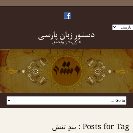
ک
دستورِ زبانِ پارسی
بان
نتخاب
نگارشِ دکتر نویدِ فاضل
نید
Posts for Tag : بندِ تنش