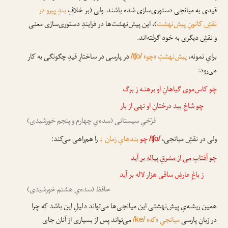
قیدی به میانجی دستوری‌سازی شده باشند. ولی (بر خلافِ
بندِ پیرو در
نقشِ کانونِ پیش‌نهشت
)، این پیش‌نهشت‌ها در فرایندِ دستوری‌سازی معنی
و نقشِ دیگری به خود گرفته‌اند.
برایِ نمونه،
پیش‌نهشتِ «چو»
در پارسی در ساختارِ قیدِ چگونگی به کار
/ʧo/
می‌رود:
چو کاس‌موی
گیاهانِ او برهنـه ز برگ
چو شاخِ بید
درختانِ او تهی از بار
فرّخیِ سیستانی (سده‌یِ چهارم و پنجم خورشیدی)
ولی در نقشِ میانجی،
چو
بندهایِ زمان
↓
را هم‌راهی می‌کند:
/ʧo/
چو
آفتابِ می از مشرقِ پیاله بر آید
ز باغِ عارضِ ساقی هزار لاله بر آید
حافظ (سده‌یِ هشتم خورشیدی)
همین ریشـه‌یِ پیش‌نهشتی این میانجی‌ها می‌تواند دلیلِ این باشد که چرا
در زبانِ پارسی
میانجیِ «که»
می‌تواند پس از بسیاری از آنان جای
/ke/