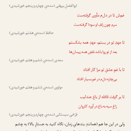
ابوالفضلِ بیهقی (سده‌یِ چهارم و پنجم خورشیدی)
غم‌ش
تا
در دل‌م مأوی گرفته‌ست
سرم چون زلفِ او سودا گرفته‌ست
حافظ (سده‌یِ هشتم خورشیدی)
تا
عهدِ تو در بستم
، عهدِ همه بشکستم
بعد از تو روا باشد نقضِ همه پیمان‌ها
سعدی (سده‌یِ ششم و هفتم خورشیدی)
تا
با غمِ عشقِ تو مرا کار افتاد
بی‌چاره دل‌م در غمِ بسیار افتاد
مولوی (سده‌یِ ششم و هفتم خورشیدی)
تا
بر گرفت قافله از باغ عندلیب
زاغِ سیه به باغ در آورد کاروان
فرّخیِ سیستانی (سده‌یِ چهارم و پنجم خورشیدی)
ولی در این جا هم (همانندِ بندهایِ زمان، نگاه کنید به جستارِ بالا) به چشم