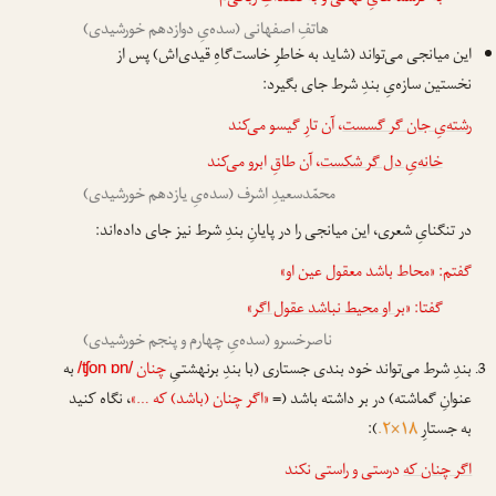
هاتفِ اصفهانی (سده‌یِ دوازدهم خورشیدی)
این میانجی می‌تواند (شاید به خاطرِ خاست‌گاهِ قیدی‌اش) پس از
نخستین سازه‌یِ بندِ شرط جای بگیرد:
رشته‌یِ جان گر گسست
، آن تارِ گیسو می‌کند
خانه‌یِ دل گر شکست
، آن طاقِ ابرو می‌کند
محمّدسعیدِ اشرف (سده‌یِ یازدهم خورشیدی)
در تنگنایِ شعری، این میانجی را در پایانِ بندِ شرط نیز جای داده‌اند:
گفتم: «محاط باشد معقول عین او»
گفتا: «
بر او محیط نباشد عقول اگر
»
ناصرخسرو (سده‌یِ چهارم و پنجم خورشیدی)
بندِ شرط می‌تواند خود بندی جستاری (با بندِ برنهشتیِ
چنان
به
/ʧon ɒn/
عنوانِ گماشته) در بر داشته باشد (=
«اگر چنان (باشد) که …»
، نگاه کنید
به جستارِ
۱۸×۲.
):
اگر چنان که
درستی و راستی نکند