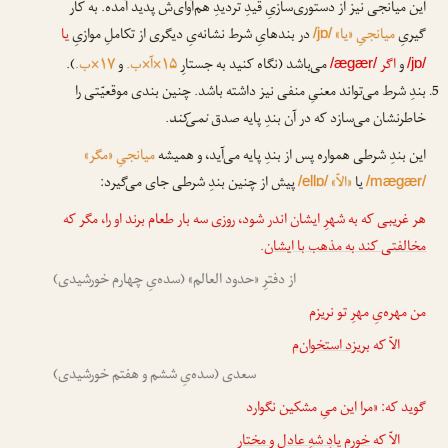
این میانجی نیز از دستوری‌سازیِ قیدِ تردیدِ هم‌آوای‌ش پدید آمده. به کار
گیریِ
میانجیِ «یا»
در بندهایِ شرط نشانه‌یِ دیگری از تکاملِ موازیِ
یا
/jɒ/
و
اگر
می‌باشد (نگاه کنید به جستارِ
۱۵×آ×ب.
و
۱۷×ب.
).
/ægær/
/jɒ/
بندِ شرط می‌تواند معنیِ منفی نیز داشته باشد. چنین بندی موقعیّتی را
خاطرنشان می‌سازد که در آن بندِ پایه صدق
نمی‌کند
.
این بندِ شرطی همواره پس از بندِ پایه می‌آید، و همیشه
میانجیِ «مگر»
یا
«الاّ»
پیش از چنین بندِ شرطی جای می‌گیرد:
/ellɒ/
/mægær/
هر غریبی که به شهرِ ایشان اندر شود، روزی سه بار طعام برند او را، مگر که
مخالفتی کند به مذهب با ایشان
.
از دفترِ «حدود العالم» (سده‌یِ چهارم خورشیدی)
من مهره‌یِ مهرِ تو نریزم
الاّ که
بریزد استخوان‌م
سعدی (سده‌یِ ششم و هفتم خورشیدی)
گوید که: «مرا این میِ مشکین نگوارد
الاّ که
خورم یادِ شهِ عادل و مختار