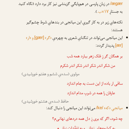
در زبانِ پارسی در هم‌پایگیِ گزینشی نیز کار برد دارد (نگاه کنید
ægær/
به جستارِ
۱۷×ب.
).
نکته‌هایِ زیر در به کار گیریِ این میانجی در بندهایِ شرط چشم‌گیر
هستند:
این میانجی می‌تواند در تنگنایِ شعری به چهره‌یِ
«گر»
و «ار»
[gær]
پدیدار گردد:
[ær]
بر همگان
گر
زِ فلک زهر ببارد همه شب
من شکر اندر شکر اندر شکر اندر شکرم
مولوی (سده‌یِ ششم و هفتم خورشیدی)
ساقی
ار
باده از این دست به جام اندازد
عارفان را همه در شربِ مدام اندازد
حافظ (سده‌یِ هشتم خورشیدی)
میانجیِ «که»
می‌تواند این میانجی را دنبال کند:
/ke/
چه شود، اگر
که
بری زِ دل همه دردهای نهانی‌م؟
به کرشمه‌هایِ نهانی و به تفقّداتِ زبانی‌م