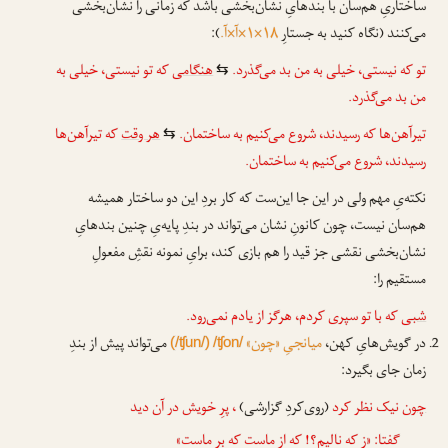
ساختاریِ هم‌سان با بندهایِ نشان‌بخشی باشد که زمانی را نشان‌بخشی
می‌کنند (نگاه کنید به جستارِ
۱۸×۱×آ×آ.
):
تو که نیستی، خیلی به من بد می‌گذرد.
هنگامی
که تو نیستی، خیلی به
⇆
من بد می‌گذرد.
تیرآهن‌ها که رسیدند، شروع می‌کنیم به ساختمان.
هر وقت
که تیرآهن‌ها
⇆
رسیدند، شروع می‌کنیم به ساختمان.
نکته‌یِ مهم ولی در این جا این‌ست که کار بردِ این دو ساختار همیشه
هم‌سان نیست، چون کانونِ نشان می‌تواند در بندِ پایه‌یِ چنین بندهایِ
نشان‌بخشی نقشی جز قید را هم بازی کند، برایِ نمونه نقشِ مفعولِ
مستقیم را:
شبی
که با تو سپری کردم، هرگز از یادم نمی‌رود.
در گویش‌هایِ کهن،
میانجیِ «چون»
می‌تواند پیش از بندِ
(/ʧun/)
/ʧon/
زمان جای بگیرد:
چون
نیک نظر کرد
(روی‌کردِ گزارشی)
، پرِ خویش در آن دید
گفتا: «زِ که نالیم؟! که از ماست که بر ماست»