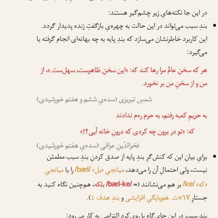
در این جا نکته‌هایِ زیر چشم‌گیر هستند:
بندِ سبب می‌تواند در این حالت به چهره‌یِ بازگفتِ زنده پدیدار گردد.
این کاربرد خاطرنشان می‌سازد که بندِ پایه به چه بهانه‌ای انجام گرفته یا
می‌گیرد:
هر که سخنِ عامِّ مرا رها کند که:
«این سخنِ ظاهرست، سهل‌ست.»
، از
من و از سخنِ من بر نخورد.
شمسِ تبریزی (سده‌یِ ششم و هفتم خورشیدی)
به حریمِ کعبه رفتم، به حرم ره‌م ندادند
که:
«تو در برون چه کردی که درونِ خانه آیی؟!»
فخرالدّینِ عراقی (سده‌یِ هفتم خورشیدی)
برایِ بیانِ این که کنش‌گرِ بندِ پایه از صدق کردنِ بندِ سبب مطمئن
نیست، ولی احتمالِ آن را می‌دهد،
میانجیِ «بل»
را با
میانجیِ
/bæl/
«که»
بر هم می‌نشانند (=
بلکه
، هم‌چنین نگاه کنید به
/bæl-ke/
/ke/
جستارِ
۱۷×ت. هم‌پایگیِ افزایشی
و
بندِ هدف
↓
).
بندِ سبب در این جای‌گاه با روی‌کردِ التزامی به کار می‌رود: