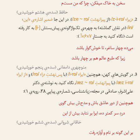
سخن به خاک میفکن،
چرا
که من مست‌م
حافظ (سده‌یِ هشتم خورشیدی)
«زیرا»
(از
پیرانهشتِ
). در این جا
ضمیرِ اشاره‌یِ «این»
/ze ~ rɒ/
/z-i-rɒ/
(در نقشِ گماشته) به چهره‌یِ تک‌واژگونه‌یِ پیش‌بستش
به کار رفته
[i-]
/in/
است (نگاه کنید به جستارِ
۷×۶×آ.
):
می‌ده چهار ساغر، تا خوش‌گوار باشد
زیرا
که طبعِ عالم هم بر چهار باشد
منوچهریِ دامغانی (سده‌یِ پنجم خورشیدی)
در گویش‌هایِ کهن، هم‌چنین
«ایرا»
(با
پس‌نهشتِ «را»
) و
«از ایرا»
/rɒ/
/i-rɒ/
(با
پیرانهشتِ
, نگاه کنید به نوشته‌یِ دکتر
/æz ~ rɒ/
/æz i-rɒ/
علی‌اشرفِ صادقی در
مجلهء زبانشناسی
، شمـاره‌یِ پیاپیِ ۳۸، رویه‌یِ ۱):
هم‌چنین از دور عاشق باش و مدح‌ش بیش گوی
دردِ سر کمتر ده،
ایرا
بر نتابد بیش از این
خاقانیِ شروانی (سده‌یِ ششم خورشیدی)
بر این گونه بر نام و آوازه رفت