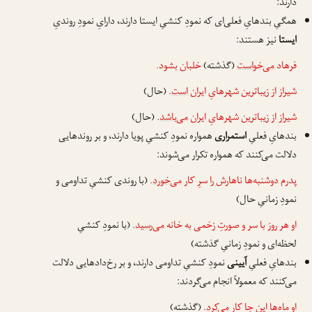
دارند:
همگیِ بندهایِ فعلی‌ای که نمودِ کنشیِ ایستا دارند، دارایِ نمودِ روندیِ
ایستا
نیز هستند:
فرهاد
می‌خواست
(گذشته)
خلبان بشود.
شیراز از زیباترین شهرهایِ ایران
است
. (حال)
شیراز از زیباترین شهرهایِ ایران
می‌باشد
. (حال)
بندهایِ فعلیِ
استمراری
همواره نمودِ کنشیِ پویا دارند، و بر روندهایی
دلالت می‌کنند که همواره تکرار می‌شوند:
پدرم دوشنبه‌ها ناهارش را سرِ کار
می‌خورد
. (با روندی کنشیِ تداومی و
نمودِ زمانیِ حال)
او هر روز با سر و صورتِ زخمی به خانه
می‌رسید
. (با نمودِ کنشیِ
لحظه‌ای و نمودِ زمانیِ گذشته)
بندهایِ فعلیِ
آیینی
نمودِ کنشیِ تداومی دارند، و بر رخ‌دادهایی دلالت
می‌کنند که معمولاً انجام می‌گردند:
او ماه‌ها این جا کار
می‌کرد
. (گذشته)