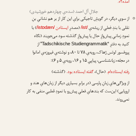
آمده؟».
جلالِ آلِ احمد (سده‌یِ چهاردهم خورشیدی)
از سویِ دیگر، در گویشِ تاجیکی برایِ این کار از بر هم نشانیِ بنِ
نقلی با بندِ فعلیِ از ریشه‌یِ
(مصدرِ
ایستادن
) با
/istɒdæn/
/ist/
نمودِ زمانیِ پیش‌وازِ حال یا پیش‌وازِ گذشته سود می‌جویند (نگاه
کنید به دفترِ
از
“Tadschikische Studiengrammatik”
پروفسور لوتس ژهاک، رویه‌یِ ۷۸ تا ۸۰، و نوشته‌یِ فیروزه‌یِ امانوا
در
مجلهء زبانشناسی
، پیاپیِ ۱۵ و ۱۶، رویه‌یِ ۵ و ۶):
رفته ایستاده‌ام
.
(حال)،
گفته ایستاده بود
.
(گذشته)
از ویژگی‌هایِ زبانِ پارسی (در برابرِ بسیاری دیگر از زبان‌هایِ هند و
اروپایی) این‌ست که بندهایِ فعلیِ پیش‌رو با نمودِ قطبیِ منفی به کار
نمی‌روند.