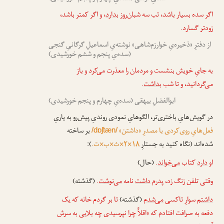
اگر سده بسیار باشد، تب سه شبان‌روز
بدارد
، و اگر کمتر باشد،
زودتر گسارد.
از دفترِ «ذخیره‌یِ خوارزم‌شاهی» نوشته‌یِ اسماعیلِ گرگانیِ گنجی
(سده‌یِ پنجم و ششم خورشیدی)
به جایِ خویش بنشست و مردمان را معذرت می‌کرد و باز
می‌گردانید، و تا شب
بداشت
.
ابوالفضلِ بیهقی (سده‌یِ چهارم و پنجم خورشیدی)
در گویش‌هایِ باختری‌تر، الگوهایِ نمودی روندیِ پیش‌رو به یاریِ
فعل‌هایِ روی‌کردی با مصدرِ «داشتن»
بر ساخته
/dɒʃtæn/
شده‌اند (نگاه کنید به جستارِ
۱۸×۲×ث×ب×ت.
):
او
دارد
کتاب
می‌خواند
.
(حال)
وقتی تلفن زنگ زد، پدرم
داشت
نامه
می‌نوشت
.
(گذشته)
داشتم
سوارِ تاکسی
می‌شدم
(گذشته)
تا بر گردم خانه که یک
دفعه به صرافت افتادم که «اقلاًّ چرا نپرسیدی چه بلایی به سرش