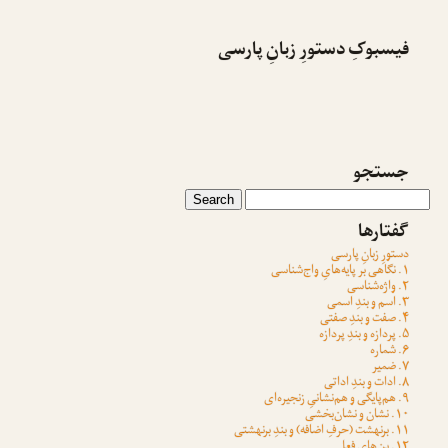
فیسبوکِ دستورِ زبانِ پارسی
جستجو
گفتارها
دستورِ زبانِ پارسی
۱. نگاهی بر پایه‌هایِ واج‌شناسی
۲. واژه‌شناسی
۳. اسم و بندِ اسمی
۴. صفت و بندِ صفتی
۵. پردازه و بندِ پردازه
۶. شماره
۷. ضمیر
۸. ادات و بندِ اداتی
۹. هم‌پایگی و هم‌نشانیِ زنجیره‌ای
۱۰. نشان و نشان‌بخشی
۱۱. برنهشت (حرفِ اضافه) و بندِ برنهشتی
۱۲. بن‌هایِ فعل