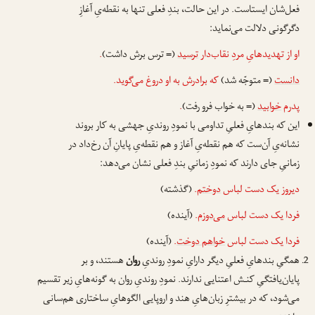
فعل‌شان ایستا‌ست. در این حالت، بندِ فعلی تنها به نقطه‌یِ آغازِ
دگرگونی دلالت می‌نماید:
او از تهدیدهایِ مردِ نقاب‌دار
ترسید
(= ترس برش داشت)
.
دانست
(= متوجّه شد)
که برادرش به او دروغ می‌گوید.
پدرم
خوابید
(= به خواب فرو رفت)
.
این که بندهایِ فعلیِ تداومی با نمودِ روندیِ جهشی به کار بروند
نشانه‌یِ آن‌ست که هم نقطه‌یِ آغاز و هم نقطه‌یِ پایانِ آن رخ‌داد در
زمانیِ جای دارند که نمودِ زمانیِ بندِ فعلی نشان می‌دهد:
دیروز یک دست لباس
دوختم
.
(گذشته)
فردا یک دست لباس
می‌دوزم
.
(آینده)
فردا یک دست لباس
خواهم دوخت
.
(آینده)
همگیِ بندهایِ فعلیِ دیگر دارایِ نمودِ روندیِ
روان
هستند، و بر
پایان‌یافتگیِ کنـش اعتنایی ندارند. نمودِ روندیِ روان به گونه‌هایِ زیر تقسیم
می‌شود، که در بیشترِ زبان‌هایِ هند و اروپایی الگوهایِ ساختاری هم‌سانی