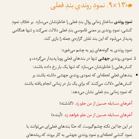
۱۳×۹. نمودِ روندیِ بندِ فعلی
0
نمودِ روندی
ساختارِ زمانیِ روالِ بندِ فعلی را خاطر‌نشان می‌سازد. بر خلافِ نمودِ
کنشی، نمودِ روندی بر معنیِ قاموسیِ بندِ فعلی دلالت نمی‌کند و تنها هنگامی
پدیدار می‌شود که این بند نقشِ گزاره‌یِ جمله را بازی کند.
نمودِ روندی به گونه‌هایِ زیر به چشم می‌خورد:
نمودیِ روندیِ
جهشی
تنها در بندهایِ فعلیِ پویا پدیدار می‌گردد، و
کنـش‌هایی را خاطرنشان می‌سازد که تنها یک بار رخ داده باشند:
بندهایِ فعلیِ لحظه‌ای که نمودی روندیِ جهشی داشته باشند بر
کنـش‌هایی دلالت می‌کنند که برایِ یک بار در زمانی انجام یافته باشند
که نمودِ زمانیِ بندِ فعلی نشان می‌دهد:
آخرهایِ مسابقه حسین از من جلو
زد
.
(گذشته)
آخرهایِ مسابقه حسین از من جلو
خواهد زد
.
(آینده)
در این جا این نکته چشم‌گیرست که حتّا بندهایِ فعلی‌ای می‌توانند با
نمودِ کنشیِ لحظه‌ای و نمودِ روندیِ جهشی به کار بروند که ریشه‌هایِ