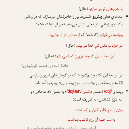
با بدی‌هایِ تو
می‌سازم
. (حال)
بندهایِ فعلیِ
پیش‌رو
کنـش‌هایی را خاطرنشان می‌سازند که در زمانی
(که نمودِ زمانیِ بندِ فعلی نشان می‌دهد) جریان داشته باشد:
روزنامه
می‌خواند
(گذشته)
که از صدایِ در از جا پرید.
در خراباتِ مغان نورِ خدا
می‌بینم
(حال)
این عجب بین که چه نوری زِ کجا
می‌بینم
! (حال)
حافظ (سده‌یِ هشتم خورشیدی)
در این جا این نکته چشم‌گیرست که در گویش‌هایِ امروزینِ پارسی
الگوهایِ ساختاریِ ویژه برایِ نمودِ روندیِ پیش‌رو پدید آمده‌اند:
ریشه‌یِ
(مصدرِ
داشتن
) به معنیِ «ادامه دادن» و
/dɒʃtæn/
/dɒʃ/
«به درازا کشاندن» به کار رفته است:
یلان را به پیکار و کین بر گماشت
به سد حیله آن رزم تا شب
بداشت
اسدیِ توسی (سده‌یِ چهارم و پنجم خورشیدی)