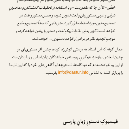
عقلِ سلیم حکم می‌کند که با مراجعه به متونِ نظم و نثرِ چاپ‌شده و نسخِ
خطّی – تا آن جا که مقدورست – و با استفاده از تحقیقاتِ گذشتگان و معاصرانِ
شرقی و غربی دستورِ زبان و لغت تدوین شود، و همین دستور و لغت در
تصحیحِ متون مورد استفاده قرار گیرد. متن‌هایی که بعداً تصحیح و طبع
خواهد شد، ناگزیر بعضِ نقاطِ تاریکِ لغت و دستور را روشن خواهد کرد، و
موجبِ تجدیدِ نظر در برخی از قواعدِ دستوری … خواهد شد.
همان گونه که این استاد به درستی گوش‌زد کرده، چنین اثرِ دستوری‌ای در
چنین ابعادی نیازمندِ هم‌کاریِ پیوسته‌یِ خوانندگانِ زبان‌شناس و زبان‌دان‌ست.
از این رو خواهشمندم که دیدگاه‌ها، تصحیح‌ها و آگاهی‌هایِ خود را که این تارنما
را پربارتر کنند به نشانیِ
بفرستید.
info@dastur.info
فیسبوکِ دستورِ زبانِ پارسی