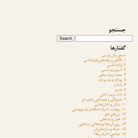
جستجو
گفتارها
دستورِ زبانِ پارسی
۱. نگاهی بر پایه‌هایِ واج‌شناسی
۲. واژه‌شناسی
۳. اسم و بندِ اسمی
۴. صفت و بندِ صفتی
۵. پردازه و بندِ پردازه
۶. شماره
۷. ضمیر
۸. ادات و بندِ اداتی
۹. هم‌پایگی و هم‌نشانیِ زنجیره‌ای
۱۰. نشان و نشان‌بخشی
۱۱. برنهشت (حرفِ اضافه) و بندِ برنهشتی
۱۲. بن‌هایِ فعل
۱۳. فعل و بندِ فعلی
۱۴. روی‌کردها (وجه‌ها)یِ بندِ فعلی
۱۵. جمله و سازه‌های‌ش
۱۶. میانجی (حرفِ ربط)