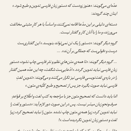
عدّه‌ای می‌گویند: «هنوز زودست که دستورِ زبانِ فارسی تدوین و طبع شود.»
اینان چند گروه‌ند:
دسته‌ای دلیلی بر این مدّعا اقامه نمی‌کنند، و اساساً با هر کارِ مثبتی مخالفت
می‌ورزند، و ما را با آنان کار و گفتار نیست.
گروهِ دیگر گویند: «دستور را یک تن نمی‌تواند بنویسد.» این گفتاری‌ست
درست و «قولی‌ست که جملگی بر آن‌ند». …
… گروهِ دیگر گویند: «تا همه‌یِ متن‌هایِ نظم و نثرِ فارسی چاپ نشود، دستورِ
زبانِ فارسی نباید تدوین گردد.» ادّعایی‌ست شگفت، چه این عدّه همین گفتار
را در باره‌یِ لغت‌نویسیِ فارسی نیز تکرار می‌کنند و می‌گویند: «تدوینِ لغتِ
فارسی نباید صورت بگیرد جز پس از تصحیح و طبعِ کلّیّه‌یِ متون.»
امّا باید دانست که تصحیحِ متون جز با مراجعه به کتبِ لغت و اطّلاع بر قواعدِ
صرف‌ونحوِ زبان میسّر نیست. پس در این صورت دور لازم آید: «دستور و لغت را
نباید تدوین کرد، زیرا همه‌یِ متون چاپ نشده. متون را نباید تصحیح کرد، زیرا
لغت و دستورِ زبان تدوین نگردیده است.»!