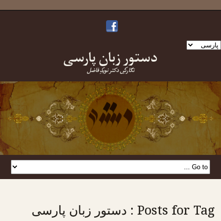
ک
دستورِ زبانِ پارسی
بان
نتخاب
نگارشِ دکتر نویدِ فاضل
نید
Posts for Tag : دستور زبان پارسی