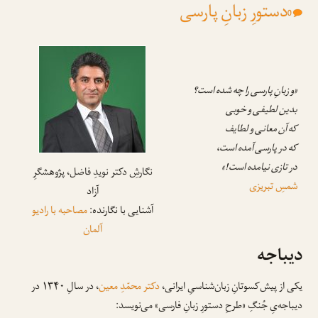
دستورِ زبانِ پارسی
0
«و زبانِ پارسی را چه شده است؟
بدین لطیفی و خوبی
که آن معانی و لطایف
که در پارسی آمده است،
در تازی نیامده است!»
نگارشِ دکتر نویدِ فاضل، پژوهشگرِ
شمسِ تبریزی
آزاد
آشنایی با نگارنده:
مصاحبه با رادیو
آلمان
دیباجه
یکی از پیش‌کسوتانِ زبان‌شناسیِ ایرانی،
دکتر محمّدِ معین
، در سالِ ۱۳۴۰ در
دیباجه‌یِ جُنگِ «طرحِ دستورِ زبانِ فارسی» می‌نویسد: