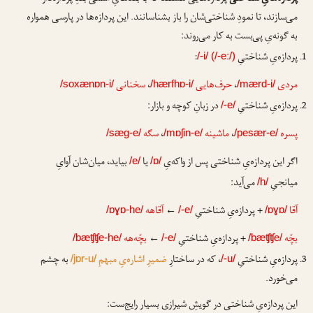
می‌سازند، تا نمودِ شناختی‌شان را باز بشناسانند. این پردازه‌ها در پارسی همواره
به گونه‌یِ پی‌بست به کار می‌روند:
پردازه‌یِ شناختیِ
:
/-i/ (/-eː/)
مردی
،
حرف‌هایی
،
سخنانی
/soxænɒn-i/
/hærfhɒ-i/
/mærd-i/
پردازه‌یِ شناختیِ
در زبانِ کوچه و بازار:
/-e/
پسره
،
ماشینه
،
سگه
/sæg-e/
/mɒʃin-e/
/pesær-e/
اگر این پردازه‌یِ شناختی پس از واکه‌یِ
یا
بیاید، میان‌شان آوایِ
/e/
/ɒ/
میانجیِ
می‌آید:
/h/
آقا
+ پردازه‌یِ شناختیِ
←
آقاهه
/ɒɣɒ-he/
/-e/
/ɒɣɒ/
بچّه
+ پردازه‌یِ شناختیِ
←
بچّه‌هه
/bæʧʧe-he/
/-e/
/bæʧʧe/
پردازه‌یِ شناختیِ
، که در ساختارِ
ضمیرِ اشاره‌یِ مبهمِ
به چشم
/jɒr-u/
/-u/
می‌خورد.
این پردازه‌یِ شناختی در گویشِ شیرازی بسیار رایج‌ست: