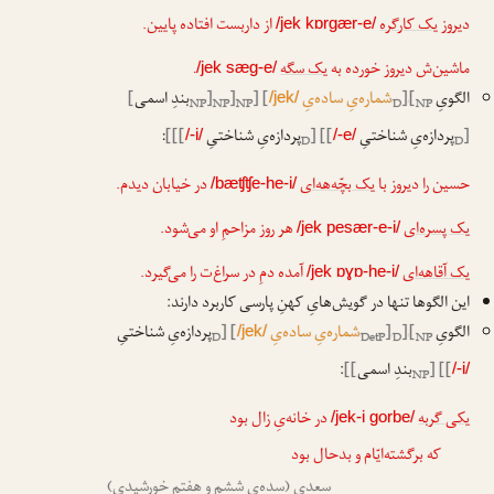
دیروز
یک کارگره
از داربست افتاده پایین.
/jek kɒrgær-e/
ماشین‌ش دیروز خورده به
یک سگه
.
/jek sæg-e/
الگویِ
[
[
شماره‌یِ ساده‌یِ
] [
[
[
بندِ اسمی
]
/jek/
NP
NP
NP
D
NP
ا
ا
[
پردازه‌یِ شناختیِ
]] [
پردازه‌یِ شناختیِ
]]]
:
/-i/
/-e/
D
D
حسین را دیروز با
یک بچّه‌هه‌ای
در خیابان دیدم.
/bæʧʧe-he-i/
یک پسره‌ای
هر روز مزاحمِ او می‌شود.
/jek pesær-e-i/
یک آقاهه‌ای
آمده دمِ در سراغ‌ت را می‌گیرد.
/jek ɒɣɒ-he-i/
این الگوها تنها در گویش‌هایِ کهنِ پارسی کاربرد دارند:
الگویِ
[
[
[
شماره‌یِ ساده‌یِ
] [
پردازه‌یِ شناختیِ
/jek/
D
DetP
D
NP
ا
ا
ا
]] [
بندِ اسمی
]]
:
/-i/
NP
یکی گربه
در خانه‌یِ زال بود
/jek-i gorbe/
که برگشته‌ایّام و بدحال بود
سعدی (سده‌یِ ششم و هفتم خورشیدی)