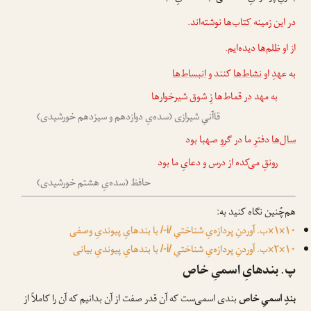
در این زمینه
کتاب‌ها
نوشته‌اند.
از او
ظلم‌ها
دیده‌ایم.
به عهدِ او
نشاط‌ها
کنند و
انبساط‌ها
به مهد در قماط‌ها زِ شوق شیرخوارها
قاآنیِ شیرازی (سده‌یِ دوازدهم و سیزدهم خورشیدی)
سال‌ها
دفترِ ما در گروِ صهبا بود
رونقِ می‌کده از درس و دعایِ ما بود
حافظ (سده‌یِ هشتم خورشیدی)
هم‌چُنین نگاه کنید به:
۱۰×۱×ب. آوردنِ پردازه‌یِ شناختیِ
با بندهایِ پیوندیِ وصفی
/-i/
۱۰×۲×ب. آوردنِ پردازه‌یِ شناختیِ
با بندهایِ پیوندیِ بیانی
/-i/
پ. بندهایِ اسمیِ خاص
بندِ اسمیِ خاص
بندی اسمی‌ست که آن قدر صفت از آن بدانیم که آن را کاملاً از