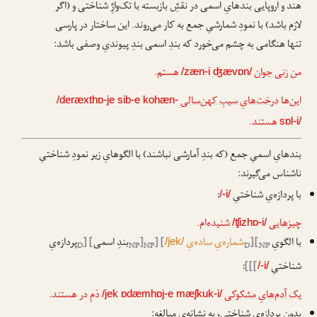
هند و اروپایی بندهایِ اسمی در نقشِ بازبسته با تک‌واژِ شناختی و (اگر
لازم باشد) با نمودِ شمارشیِ جمع به کار می‌روند. این ساختار در پارسی
تنها هنگامی به چشم می‌خورد که بندِ اسمی بندِ پیوندیِ وصفی باشد:
من
زنی جوان
هستم.
/zæn-i ʤævɒn/
این‌ها
درخت‌هایِ سیبِ کهن‌سالی
/deræxthɒ-je sib-e kohæn-
هستند.
sɒl-i/
بندهایِ اسمیِ جمع (که بندِ آمارشی نباشند) با الگوهایِ زیر نمودِ شناختیِ
ناشناس می‌گیرند:
با پردازه‌یِ شناختیِ
:
/-i/
چیزهایی
شنیده‌ام.
/ʧizhɒ-i/
با الگویِ
[
[
شماره‌یِ ساده‌یِ
] [
[
بندِ اسمی
] [
پردازه‌یِ
/jek/
D
NP
NP
D
NP
ا
ا
شناختیِ
]]]
:
/-i/
یک آدم‌هایِ مشکوکی
دَمِ در هستند.
/jek ɒdæmhɒj-e mæʃkuk-i/
بدونِ پردازه‌یِ شناختی، به نشانه‌یِ مبالغه: