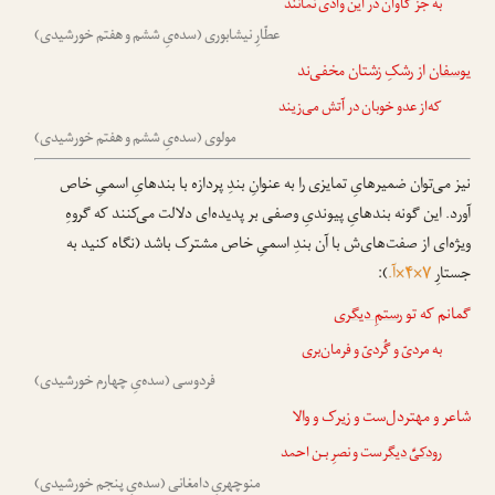
به جز گاوان در این وادی نمانند
عطّارِ نیشابوری (سده‌یِ ششم و هفتم خورشیدی)
یوسفان
از رشکِ زشتان مخفی‌ند
که‌از عدو خوبان در آتش می‌زیند
مولوی (سده‌یِ ششم و هفتم خورشیدی)
نیز می‌توان ضمیرهایِ تمایزی را به عنوانِ بندِ پردازه با بندهایِ اسمیِ خاص
آورد. این گونه بندهایِ پیوندیِ وصفی بر پدیده‌ای دلالت می‌کنند که گروهِ
ویژه‌ای از صفت‌های‌ش با آن بندِ اسمیِ خاص مشترک باشد (نگاه کنید به
جستارِ
۷×۴×آ.
):
گمانم که تو
رستمِ دیگر
ی
به مردیّ و گُردیّ و فرمان‌بری
فردوسی (سده‌یِ چهارم خورشیدی)
شاعر و مهتردل‌ست و زیرک و والا
رودکیِّ دیگر
‌ست و نصرِ بـن احمد
منوچهریِ دامغانی (سده‌یِ پنجم خورشیدی)