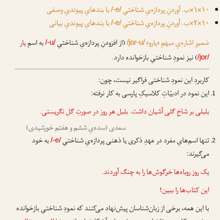
۱۰×۱×ب. آوردنِ پردازه‌یِ شناختیِ
با بندهایِ پیوندیِ وصفی
/-e/
۱۰×۲×ب. آوردنِ پردازه‌یِ شناختیِ
با بندهایِ پیوندیِ بیانی
/-e/
ضمیرِ اشاره‌یِ مبهمِ «یارو»
(از افزودنِ پردازه‌یِ شناختیِ
به اسمِ
یار
/-u/
/jɒr-u/
) نیز نمودِ شناختیِ بازخوانده دارد.
/jɒr/
کاربردِ این نمودِ شناختی فراگیر نیست، چون:
این نمود در ادبیّاتِ کلاسیکِ پارسی به کار نرفته:
بلبلی بر شاخِ گلی آشیان داشت.
بلبل
هر روز در صورتِ
گل
نگریستی.
سعدی (سده‌یِ ششم و هفتم خورشیدی)
تنها اسم‌هایِ مفرد در عهدِ ذکری یا ذهنی پردازه‌یِ شناختیِ
به خود
/-e/
می‌گیرند:
یک روز
روباه‌ها
خرگوش‌ها
را به چنگ آوردند.
این
کتاب‌ها
را ببین!
با این همه، برخی از زبان‌شناسان پیش‌نهاد می‌کنند که نمودِ شناختیِ بازخوانده