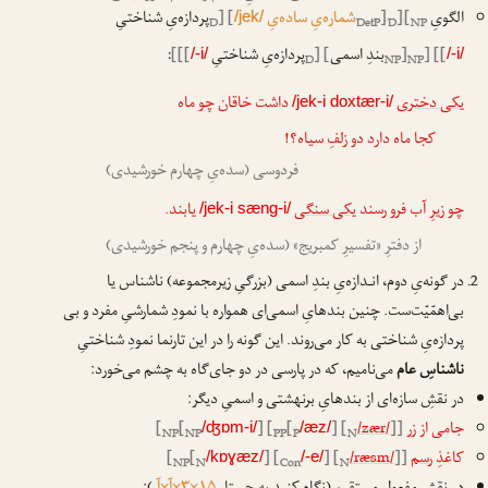
الگویِ
[
[
[
شماره‌یِ ساده‌یِ
] [
پردازه‌یِ شناختیِ
/jek/
D
DetP
D
NP
ا
ا
ا
]] [
[
بندِ اسمی
] [
پردازه‌یِ شناختیِ
]]]
:
/-i/
/-i/
D
NP
NP
یکی دختری
داشت خاقان چو ماه
/jek-i doxtær-i/
کجا ماه دارد دو زلفِ سیاه؟!
فردوسی (سده‌یِ چهارم خورشیدی)
چو زیرِ آب فرو رسند
یکی سنگی
یابند.
/jek-i sæng-i/
از دفترِ «تفسیرِ کمبریج» (سده‌یِ چهارم و پنجم خورشیدی)
در گونه‌یِ دوم، انـدازه‌یِ بندِ اسمی (بزرگیِ زیرمجموعه) ناشناس یا
بی‌اهمّیّت‌ست. چنین بندهایِ اسمی‌ای همواره با نمودِ شمارشیِ مفرد و بی
پردازه‌یِ شناختی به کار می‌روند. این گونه را در این تارنما نمودِ شناختیِ
ناشناسِ عام
می‌نامیم، که در پارسی در دو جای‌گاه به چشم می‌خورد:
در نقشِ سازه‌ای از بندهایِ برنهشتی و اسمیِ دیگر:
جامی از
زر
]]
/zær/
] [
[
] [
[
[
/ʤɒm-i/
/æz/
NP
NP
PP
P
N
کاغذِ
رسم
]]
/ræsm/
] [
] [
[
[
/kɒɣæz/
/-e/
NP
N
Con
N