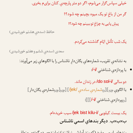
خیلی سپاس‌گزار می‌شوم، اگر
دو متر پارچه‌یِ کتان
برای‌م بخری.
گر من از باغِ تو
یک میوه
بچینم چه شود؟!
پیشِ پایی به چراغِ تو ببینم چه شود؟!
حافظ (سده‌یِ هشتم خورشیدی)
یک شب
تأمّلِ ایّامِ گذشتـه می‌کردم.
سعدی (سده‌یِ ششم و هفتم خورشیدی)
به نشانه‌یِ تقریب، شماره‌هایِ یگان‌دارِ ناشناس را با الگوهایِ زیر می‌آورند:
با پردازه‌یِ شناختیِ
:
/-i/
دو سالی
در زندان ماند.
/do sɒl-i/
با الگویِ
[
[
شماره‌یِ ساده‌یِ
] [
[
شماره‌یِ یگان‌دار
]
/jek/
NP
NP
D
NP
ا
ا
[
پردازه‌یِ شناختیِ
]]]
:
/-i/
D
یک بیست کیلویی
سیب خریده‌ام.
/jek bist kilu-i/
ب×ب×ب. دیگر بندهایِ اسمیِ ناشناس