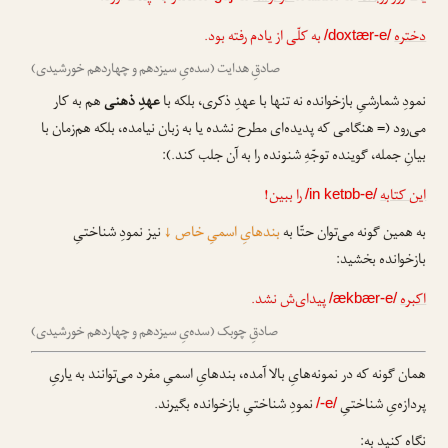
دختره
به کلّی از یادم رفته بود.
/doxtær-e/
صادقِ هدایت (سده‌یِ سیزدهم و چهاردهم خورشیدی)
نمودِ شمارشیِ بازخوانده نه تنها با عهدِ ذکری، بلکه با
عهدِ ذهنی
هم به کار
می‌رود (= هنگامی که پدیده‌ای مطرح نشده یا به زبان نیامده، بلکه هم‌زمان با
بیانِ جمله، گوینده توجّهِ شنونده را به آن جلب کند.):
این کتابه
را ببین!
/in ketɒb-e/
به همین گونه می‌توان حتّا به
بندهایِ اسمیِ خاص
↓
نیز نمودِ شناختیِ
بازخوانده بخشید:
اکبره
پیدای‌ش نشد.
/ækbær-e/
صادقِ چوبک (سده‌یِ سیزدهم و چهاردهم خورشیدی)
همان گونه که در نمونه‌هایِ بالا آمده، بندهایِ اسمیِ مفرد می‌توانند به یاریِ
پردازه‌یِ شناختیِ
نمودِ شناختیِ بازخوانده بگیرند.
/-e/
نگاه کنید به: