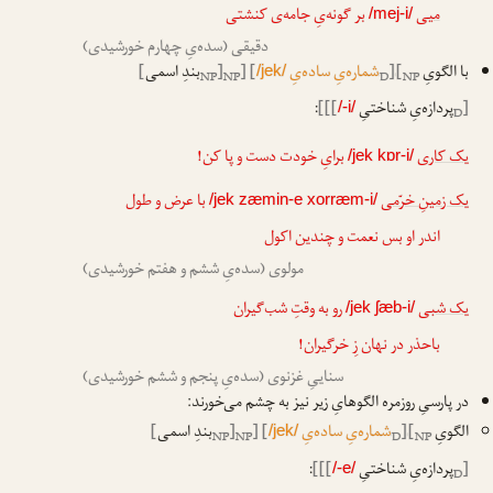
میی
بر گونه‌یِ جامه‌ی کنشتی
/mej-i/
دقیقی (سده‌یِ چهارم خورشیدی)
با الگویِ
[
[
شماره‌یِ ساده‌یِ
] [
[
بندِ اسمی
]
/jek/
NP
NP
D
NP
ا
ا
[
پردازه‌یِ شناختیِ
]]]
:
/-i/
D
یک کاری
برایِ خودت دست و پا کن!
/jek kɒr-i/
یک زمینِ خرّمی
با عرض و طول
/jek zæmin-e xorræm-i/
اندر او بس نعمت و چندین اکول
مولوی (سده‌یِ ششم و هفتم خورشیدی)
یک شبی
رو به وقتِ شب‌گیران
/jek ʃæb-i/
باحذر در نهان زِ خرگیران!
سناییِ غزنوی (سده‌یِ پنجم و ششم خورشیدی)
در پارسیِ روزمره الگوهایِ زیر نیز به چشم می‌خورند:
الگویِ
[
[
شماره‌یِ ساده‌یِ
] [
[
بندِ اسمی
]
/jek/
NP
NP
D
NP
ا
ا
[
پردازه‌یِ شناختیِ
]]]
:
/-e/
D