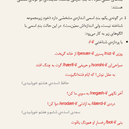
بندهای اسمیِ مفرد (که بندِ آمارشی نباشند) نماینده‌یِ دو گونه‌یِ منطقی
هستند:
در گونه‌یِ یکم، بندِ اسمی انـدازه‌یِ مشخصّی دارد (خودِ زیرمجموعه
شناخته نیست، ولی انـدازه‌اش معیّن‌ست). در این حالت بندِ اسمی با
الگوهایِ زیر به کار می‌رود:
با پردازه‌یِ شناختیِ
:
/-i/
روزی
پسری
از خانه گریخت.
/pesær-i/
/ruz-i/
صراحی‌ای
و
حریفی
گرت به چنگ افتد
/hærif-i/
/sorɒhi-i/
به عقل نوش! که ایّام فتنه‌انگیزست
حافظ (سده‌یِ هشتم خورشیدی)
آخر
نگهی
به سویِ ما کن!
/negæh-i/
دردی
به
ارادتی
دوا کن!
/erɒdæt-i/
/dærd-i/
سعدی (سده‌یِ ششم و هفتم خورشیدی)
بتی
رخسارِ او هم‌رنگِ یاقوت
/bot-i/