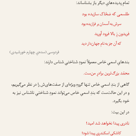
تمامِ پدیده‌هایِ دیگر باز بشناساند:
طلسمی که
ضحّاک
سازیده بود
سرش به آسمان بر فرازیده بود
فریدون
زِ بالا فرود آورید
که آن جز به نامِ جهان‌دار دید
فردوسی (سده‌یِ چهارم خورشیدی)
بندهایِ اسمیِ خاص معمولاً نمودِ شناختیِ شناس دارند:
محمّد
بزرگ‌ترین برادرِ من‌ست.
گاهی از بندِ اسمیِ خاص تنها گروهِ ویژه‌ای از صفت‌های‌ش را در نظر می‌گیریم،
و در این حالت‌ست که بندِ اسمیِ خاص می‌تواند نمودِ شناختیِ ناشناس نیز به
خود بگیرد.
در این بیت:
نادری
پیدا نخواهد شد امید!
کاشکی
اسکندری
پیدا شود!