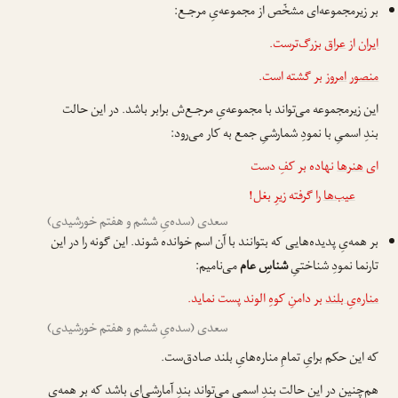
بر زیرمجموعه‌ای مشخّص از مجموعه‌یِ مرجـع:
ایران
از
عراق
بزرگ‌ترست.
منصور
امروز
بر گشته است.
این زیرمجموعه می‌تواند با مجموعه‌یِ مرجـع‌ش برابر باشد. در این حالت
بندِ اسمیِ با نمودِ شمارشیِ جمع به کار می‌رود:
ای
هنرها
نهاده بر کفِ دست
عیب‌ها
را گرفته زیرِ بغل!
سعدی (سده‌یِ ششم و هفتم خورشیدی)
بر همه‌یِ پدیده‌هایی که بتوانند با آن اسم خوانده شوند. این گونه را در این
تارنما نمودِ شناختیِ
شناسِ عام
می‌نامیم:
مناره‌یِ بلند
بر دامنِ کوهِ الوند پست نماید.
سعدی (سده‌یِ ششم و هفتم خورشیدی)
که این حکم برایِ تمامِ مناره‌هایِ بلند صادق‌ست.
هم‌چنین در این حالت بندِ اسمی می‌تواند بندِ آمارشی‌ای باشد که بر همه‌یِ