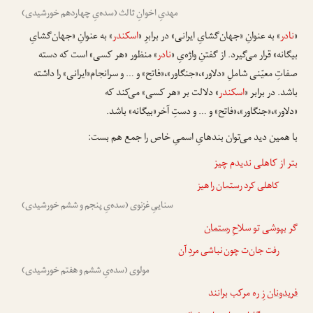
مهدیِ اخوانِ ثالث (سده‌یِ چهاردهم خورشیدی)
«
نادر
» به عنوانِ «جهان‌گشایِ ایرانی» در برابرِ «
اسکندر
» به عنوانِ «جهان‌گشایِ
بیگانه» قرار می‌گیرد. از گفتنِ واژه‌یِ «
نادر
» منظور «هر کسی» است که دسته
صفاتِ معیّنی شاملِ «دلاور»،«جنگاور»،«فاتح» و … و سرانجام«ایرانی» را داشته
باشد. در برابر «
اسکندر
» دلالت بر «هر کسی» می‌کند که
«دلاور»،«جنگاور»،«فاتح» و … و دستِ آخر«بیگانه» باشد.
با همین دید می‌توان بندهایِ اسمیِ خاص را جمع هم بست:
بتر از کاهلی ندیدم چیز
کاهلی کرد
رستمان
را هیز
سناییِ غزنوی (سده‌یِ پنجم و ششم خورشیدی)
گر بپوشی تو سلاحِ
رستمان
رفت جان‌ت چون نباشی مردِ آن
مولوی (سده‌یِ ششم و هفتم خورشیدی)
فریدونان
زِ ره مرکب برانند