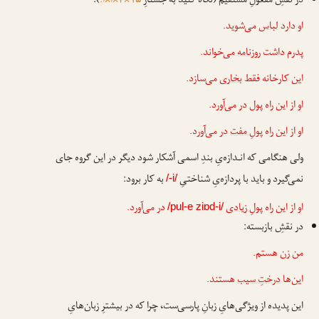
در نقشِ مفعولِ مستقیم (نگاه کنید به جستارِ
۱۵×۳×آ×آ.
):
او دارد
لباس
می‌شوید.
پدرم داشت
روزنامه
می‌خواند.
این کارخانه فقط
بخاری
می‌سازد.
او از این راه
پول
در می‌آورد.
او از این راه
پولِ مفت
در می‌آورد.
ولی هنگامی که انـدازه‌یِ بندِ اسمی آشکار شود دیگر در این گروه جای
نمی‌گیرد و باید با پردازه‌یِ شناختیِ
به کار برود:
/-i/
او از این راه
پولِ زیادی
در می‌آورد.
/pul-e ziɒd-i/
در نقشِ بازبسته:
من
زن
هستم.
این‌ها
درختِ سیب
هستند.
این پدیده از ویژگی‌هایِ زبانِ پارسی‌ست، چرا که در بیشترِ زبان‌هایِ