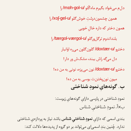
دل‌م می‌خواد بگیرم ماه‌گُلو
را
/mɒh-gol-u/
همون چشمون‌درشتِ خوش‌گلو
را
/xoʃ-gel-u/
همون دختر که داره خالِ خوبی
بلنداندوم ترگل‌ورگلو
را
/tærgol-værgol-u/
دخترو
گلون‌گلون می‌ره اوانبار
/doxtær-u/
دل می‌گه راش ببند، مشک‌ش ور دار!
دخترو
نون می‌پزه، نونی به من ده!
/doxtær-u/
میون نون‌پختن‌ت بوسی به من ده!
ب. گونه‌هایِ نمودِ شناختی
نمودِ شناختی در پارسی دارایِ گونه‌هایِ زیرست:
ب×آ. نمودِ شناختیِ شناس
بندی اسمی که دارایِ
نمودِ شناختیِ شناس
باشد نیاز به پردازه‌یِ شناختی
ندارد. چُنین بندِ اسمی‌ای می‌تواند بر دو گروه از پدیده‌ها دلالت کند: