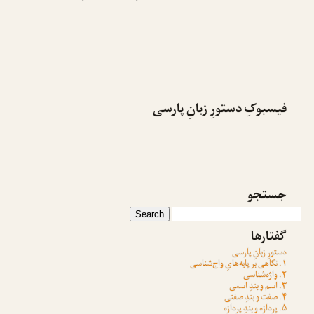
فیسبوکِ دستورِ زبانِ پارسی
جستجو
گفتارها
دستورِ زبانِ پارسی
۱. نگاهی بر پایه‌هایِ واج‌شناسی
۲. واژه‌شناسی
۳. اسم و بندِ اسمی
۴. صفت و بندِ صفتی
۵. پردازه و بندِ پردازه