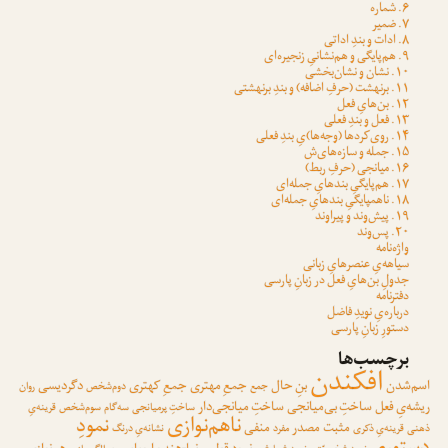
۶. شماره
۷. ضمیر
۸. ادات و بندِ اداتی
۹. هم‌پایگی و هم‌نشانیِ زنجیره‌ای
۱۰. نشان و نشان‌بخشی
۱۱. برنهشت (حرفِ اضافه) و بندِ برنهشتی
۱۲. بن‌هایِ فعل
۱۳. فعل و بندِ فعلی
۱۴. روی‌کردها (وجه‌ها)یِ بندِ فعلی
۱۵. جمله و سازه‌های‌ش
۱۶. میانجی (حرفِ ربط)
۱۷. هم‌پایگیِ بندهایِ جمله‌ای
۱۸. ناهمپایگیِ بندهایِ جمله‌ای
۱۹. پیش‌وند و پیراوند
۲۰. پس‌وند
واژه‌نامه
سیاهه‌یِ عنصرهایِ زبانی
جدولِ بن‌هایِ فعل در زبانِ پارسی
دفترنامه
درباره‌یِ نویدِ فاضل
دستورِ زبانِ پارسی
برچسب‌ها
افکندن
اسم‌شدن
بنِ حال
جمعِ مهتری
جمعِ کهتری
دگردیسی
جمع
دوم‌شخص
روان
ریشه‌یِ فعل
ساختِ بی‌میانجی
ساختِ میانجی‌دار
ساختِ پرمیانجی
سه‌گام
سوم‌شخص
قرینه‌یِ
ناهم‌نوازی
نمودِ
مثبت
مصدر
منفی
ذهنی
قرینه‌یِ ذکری
مفرد
نشانه‌یِ درنگ