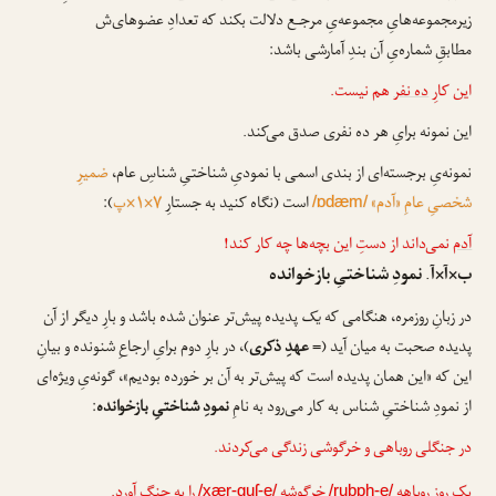
زیرمجموعه‌هایِ مجموعه‌یِ مرجـع دلالت بکند که تعدادِ عضوهای‌ش
مطابقِ شماره‌یِ آن بندِ آمارشی باشد:
این کارِ
ده نفر
هم نیست.
این نمونه برایِ هر ده نفری صدق می‌کند.
نمونه‌یِ برجسته‌ای از بندی اسمی با نمودیِ شناختیِ شناسِ عام،
ضمیرِ
شخصیِ عامِ «آدم»
است (نگاه کنید به جستارِ
۷×۱×پ
):
/ɒdæm/
آدم
نمی‌داند از دستِ این بچه‌ها چه کار کند!
ب×آ×آ. نمودِ شناختیِ بازخوانده
در زبانِ روزمره، هنگامی که
یک
پدیده پیش‌تر عنوان شده باشد و بارِ دیگر از آن
پدیده صحبت به میان آید (=
عهدِ ذکری
)، در بارِ دوم برایِ ارجاعِ شنونده و بیانِ
این که «این همان پدیده است که پیش‌تر به آن بر خورده بودیم»، گونه‌یِ ویژه‌ای
از نمودِ شناختیِ شناس به کار می‌رود به نامِ
نمودِ شناختیِ بازخوانده
:
در جنگلی روباهی و خرگوشی زندگی می‌کردند.
یک روز
روباهه
خرگوشه
را به چنگ آورد.
/xær-guʃ-e/
/rubɒh-e/