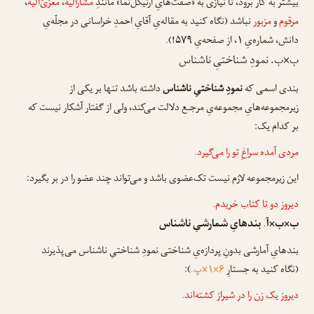
بیشتر به کار برود، تا نیازی به «صفت‌هایِ آرتیکل‌نما» مانندِ
مشارالیه
،
معزیّ‌الیه
،
مرقوم
و
مزبور
نباشد (نگاه کنید به مقاله‌یِ آقایِ احمدِ خراسانی در مجلّه‌یِ
دانش، شماره‌یِ ۱، از صفحه‌یِ ۵۷۹!).
ب×ب. نمودِ شناختیِ ناشناس
بندی اسمی که
نمودِ شناختیِ ناشناس
داشته باشد تنها بر یکی از
زیرمجموعه‌هایِ مجموعه‌یِ مرجـع دلالت می‌کند، ولی از گفتار آشکار نیست که
بر کدام یک:
مردی
آمده سراغِ تو را می‌گیرد.
این زیرمجموعه لازم نیست تک‌عضوی باشد و می‌تواند چند عضو را در بر بگیرد:
دیروز
دو تا کتاب
خریدم.
ب×ب×آ. بندهایِ شمارشیِ ناشناس
بندهایِ آمارشی بدونِ پردازه‌یِ شناختی نمودِ شناختیِ ناشناس می‌پذیرند
(نگاه کنید به جستارِ
۶×۱×پ.
):
دیروز
یک زن
را در شیراز کشته‌اند.