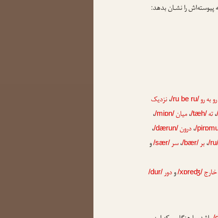
ه پیوسته‌اش را نشـان بدهد:
رو به رو
،
نزدیک
/ru be ru/
،
ته
،
میان
،
/miɒn/
/tæh/
،
درون
،
/dærun/
/pirɒm
،
بر
،
سر
و
/sær/
/bær/
/ru
خارج
و
دور
/dur/
/xɒreʤ/
/