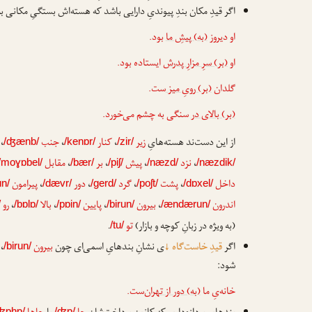
اگر قیدِ مکان بندِ پیوندیِ دارایی باشد که هسته‌اش بستگیِ مکانی ب
او دیروز
(به) پیشِ ما
بود.
او
(بر) سرِ مزارِ پدرش
ایستاده بود.
گلدان
(بر) رویِ میز
‌ست.
(بر) بالای در
سنگی به چشم می‌خورد.
از این دست‌ند هسته‌هایِ
زیر
،
کنار
،
جنب
،
/ʤænb/
/kenɒr/
/zir/
،
نزد
،
پیش
،
بر
،
مقابل
/moɣɒbel/
/bær/
/piʃ/
/næzd/
/næzdik/
داخل
،
پشت
،
گرد
،
دور
،
پیرامون
un/
/dævr/
/gerd/
/poʃt/
/dɒxel/
اندرون
،
بیرون
،
پایین
،
بالا
،
رو
/
/bɒlɒ/
/pɒin/
/birun/
/ændærun/
(به ویژه در زبانِ کوچه و بازار)
تو
.
/tu/
اگر
قیدِ خاست‌گاه
↓
ی نشانِ بندهایِ اسمی‌ای چون
بیرون
،
/birun/
شود:
خانه‌یِ ما
(به) دور از تهران
‌ست.
ʤɒhɒ/
/ʤɒ/