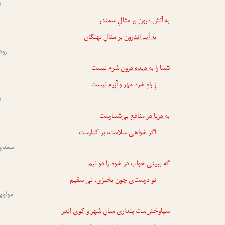
ف
به آتش درون
بر مثالِ سمندر
به آب اندرون
بر مثالِ نهنگان
رود
شما را
به دیده درون
شرم نیست
زِ راهِ خرد مهر و آزرم نیست
ف
به دریا در
منافع بی‌شمارست
اگر خواهی سلامت، بر کنارست
سعدی 
گه ببینی
خواب در
خود را دو نیم
تو درست‌ی چون بخیزی، نی سقیم
مولوی
سیاوخش‌ست پنداری
میانِ شهر و کوی اندر