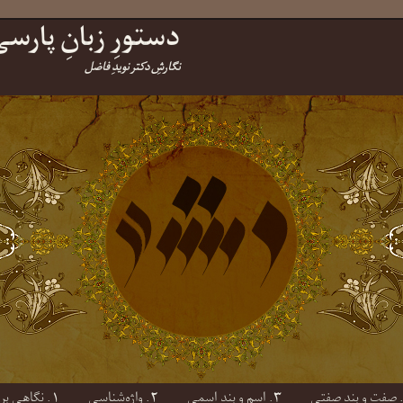
دستورِ زبانِ پارس
نگارشِ دکتر نویدِ فاضل
۳. اسم و بندِ اسمی
۲. واژه‌شناسی
۱. نگاهی بر پایه‌هایِ واج‌شناسی