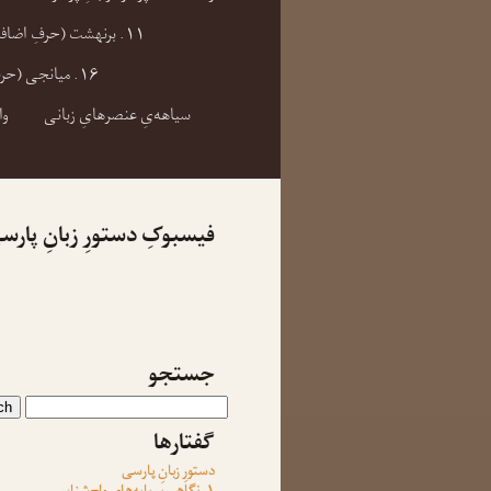
۱۱. برنهشت (حرفِ اضافه) و بندِ برنهشتی
۱۶. میانجی (حرفِ ربط)
سیاهه‌یِ عنصرهایِ زبانی
وا
فیسبوکِ دستورِ زبانِ پارس
جستجو
گفتارها
دستورِ زبانِ پارسی