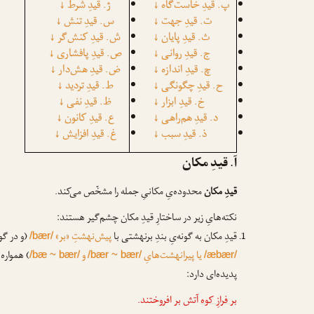
پ. قیدِ خاست‌گاه
ژ. قیدِ شرط
↓
↓
ت. قیدِ جهت
س. قیدِ تنش
↓
↓
ث. قیدِ پایان
ش. قیدِ کنش‌گر
↓
↓
ج. قیدِ روانی
ص. قیدِ پافشاری
↓
↓
چ. قیدِ اندازه
ض. قیدِ هش‌دار
↓
↓
ح. قیدِ چگونگی
ط. قیدِ تردید
↓
↓
خ. قیدِ ابزار
ظ. قیدِ نفی
↓
↓
د. قیدِ هم‌راهی
ع. قیدِ کانون
↓
↓
ذ. قیدِ سبب
غ. قیدِ افزایش
↓
↓
آ. قیدِ مکان
قیدِ مکان
محدوده‌یِ مکانیِ جمله را مشخّص می‌کند.
نکته‌هایِ زیر در ساختارِ قیدِ مکان چشم‌گیر هستند:
قیدِ مکان به گونه‌یِ بندِ برنهشتی با
پیش‌نهشتِ «بر»
(و در گو
/bær/
یا پیرانهشت‌هایِ
و
) همواره ا
/bæ ~ bær/
/bær ~ bær/
/æbær/
پدیده‌ای دارد:
بر فرازِ کوه
آتش بر افروختند.