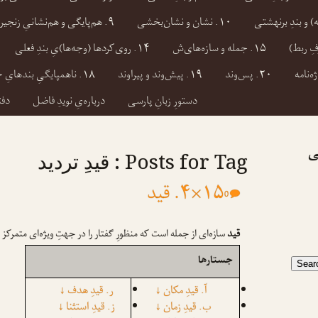
۱۰. نشان و نشان‌بخشی
۹. هم‌پایگی و هم‌نشانیِ زنجیره‌ای
۱۵. جمله و سازه‌های‌ش
۱۴. روی‌کردها (وجه‌ها)یِ بندِ فعلی
ژه‌نامه
۲۰. پس‌وند
۱۹. پیش‌وند و پیراوند
۱۸. ناهمپایگیِ بندهایِ جمله‌ای
دستورِ زبانِ پارسی
درباره‌یِ نویدِ فاضل
دفت
ی
Posts for Tag : قیدِ تردید
۱۵×۴. قید
0
قید
سازه‌ای از جمله است که منظورِ گفتار را در جهتِ ویژه‌ای متمرکز 
جستارها
آ. قیدِ مکان
ر. قیدِ هدف
↓
↓
ب. قیدِ زمان
ز. قیدِ استثنا
↓
↓