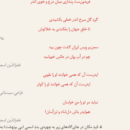
فریدون‌ست پنداری
میانِ دَرع و خوی اندر
گردِ گلِ سرخ اندر
خطی بکشیدی
تا خلقِ جهان را بفکندی به خلالوش
رود
سمن‌بر وِیس لرزان گشت چون بید
چو
در آبِ ر‌وان در
عکسِ خورشید
فخرالدّین اسع
ایدر
‌ست آن که همی خوانند او را طوبی
ایدر
‌ست آن که همی خوانند او را کوثر
فرّخیِ سیستانی
نباید مر تو را مرزِ خراسان
هم‌ایدر
باش دل‌شاد و تن‌آسان!
فخرالدّین اسع
قیدِ مکان در جای‌گاه‌هایِ زیر به چهره‌یِ بندِ اسمی (بی برنهشت) ب