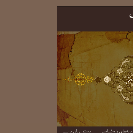
ی
دستورِ زبانِ پارسی