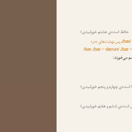
حافظ (سده‌یِ هشتم خورشیدی)
،
پس‌نهشت‌هایِ «در»
/bæ/
،
،
/bæ
/bæ ~ dærun/
/bæ ~
م می‌خورند:
نا (سده‌یِ چهارم و پنجم خورشیدی)
(سده‌یِ ششم و هفتم خورشیدی)