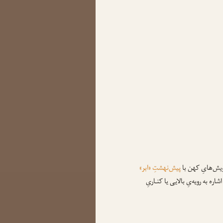
یش‌هایِ کهن با
پیش‌نهشتِ «ابر»
شاره به رویه‌یِ بالایی یا کنـاریِ