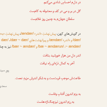
در دل‌م
احساسِ شادی می‌کنم.
گل
در بر
و می
در کف
و معشوقه به کام‌ست
سلطانِ جهان‌م به چنین روز غلام‌ست
در گویش‌هایِ کهن،
پیش‌نهشتِ «اندر»
،
پیش‌نهشتِ «به»
/ændær/
و «اندر»
و پیرانهشت‌هایِ
،
 dær/
/dær ~ dær/
/ændær/
/dær/
،
و
نیز به چش
/bær ~ ændær/
/bæ ~ ændærun/
~ ændær/
اندر دلِ من
هزار خورشید بتافت
آخر به کمال ذرّه‌ای راه نیافت
پورِ سی
طاعت‌ش موجبِ قربت‌ست و
به شکر اندرش
مزیدِ نعمت.
سعدی 
به بزم اندرون
آفتابِ وفاست
به رزم اندرون
تیزچنگ‌اژدهاست