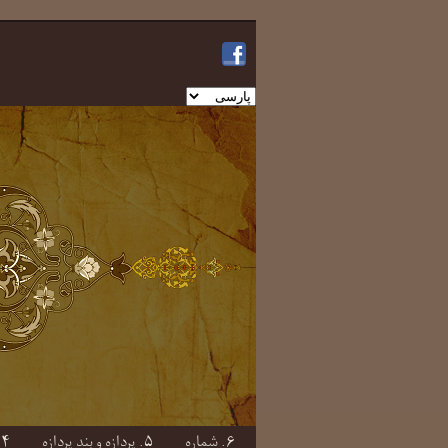
یک
زبان
انتخاب
کنید
۶. شماره
۵. پردازه و بندِ پردازه
۴. صفت و بندِ صفتی