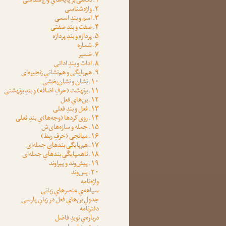
۱. نگاهی بر پایه‌هایِ واج‌شناسی
۲. واژه‌شناسی
۳. اسم و بندِ اسمی
۴. صفت و بندِ صفتی
۵. پردازه و بندِ پردازه
۶. شماره
۷. ضمیر
۸. ادات و بندِ اداتی
۹. هم‌پایگی و هم‌نشانیِ زنجیره‌ای
۱۰. نشان و نشان‌بخشی
۱۱. برنهشت (حرفِ اضافه) و بندِ برنهشتی
۱۲. بن‌هایِ فعل
۱۳. فعل و بندِ فعلی
۱۴. روی‌کردها (وجه‌ها)یِ بندِ فعلی
۱۵. جمله و سازه‌های‌ش
۱۶. میانجی (حرفِ ربط)
۱۷. هم‌پایگیِ بندهایِ جمله‌ای
۱۸. ناهمپایگیِ بندهایِ جمله‌ای
۱۹. پیش‌وند و پیراوند
۲۰. پس‌وند
واژه‌نامه
سیاهه‌یِ عنصرهایِ زبانی
جدولِ بن‌هایِ فعل در زبانِ پارسی
دفترنامه
درباره‌یِ نویدِ فاضل