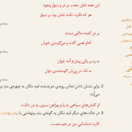
این همه نقشِ عجب
بر در و دیوارِ وجود
هر که فکرت نکند نقش بود
بر دیوار
 مهتری
سعدی 
 فعل
بر درِ کعبه
سائلی دیدم
رمیانجی
مصدر
که‌او همی گفت و می‌گرستی خوش
ِ
سعدی 
قطبی
به ره بر
یکی پیش‌م آمد جوان
لی
به تک در پِیَ‌ش گوسفندی دوان
پس‌وند
سعدی 
ی
برایِ نشـان دادنِ تماسِ رویه‌یِ دو پدیده، قیدِ مکان به چهره‌یِ بندِ 
می‌آید:
او کفش‌هایِ سیاهی
به پا
و پیراهنِ سبزی
به تن
داشت.
در حالت‌هایِ دیگر قیدِ مکان به گونه‌یِ بندِ برنهشتی با
پیش‌نهشتِ «
کارتِ شناساییِ من
در جیب‌م
‌ست.