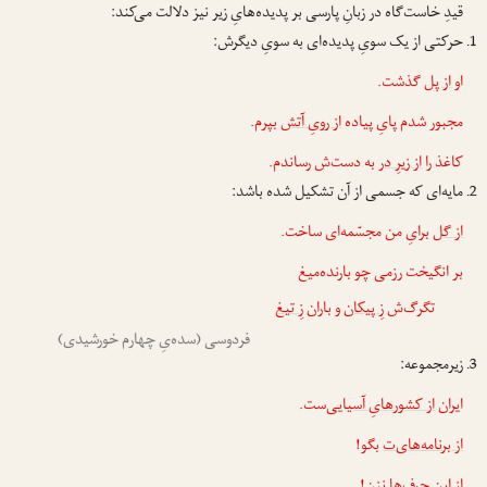
قیدِ خاست‌گاه در زبانِ پارسی بر پدیده‌هایِ زیر نیز دلالت می‌کند:
حرکتی از یک سویِ پدیده‌ای به سویِ دیگرش:
او
از پل
گذشت.
مجبور شدم پایِ پیاده
از رویِ آتش
بپرم.
کاغذ را
از زیرِ در
به دست‌ش رساندم.
مایه‌ای که جسمی از آن تشکیل شده باشد:
از گل
برایِ من مجسّمه‌ای ساخت.
بر انگیخت رزمی چو بارنده‌میغ
تگرگ‌ش
زِ پیکان
و باران
زِ تیغ
فردوسی (سده‌یِ چهارم خورشیدی)
زیرمجموعه:
ایران
از کشورهایِ آسیایی
‌ست.
از برنامه‌های‌ت
بگو!