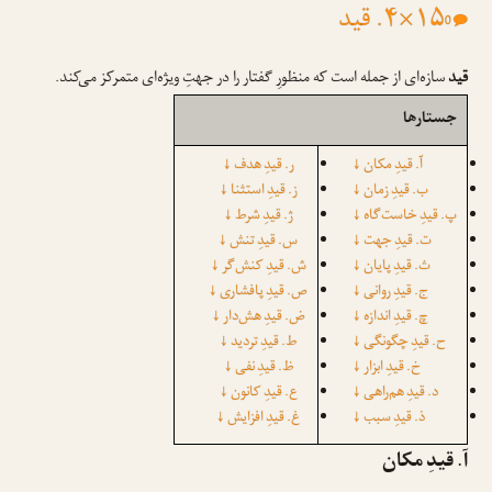
۱۵×۴. قید
0
قید
سازه‌ای از جمله است که منظورِ گفتار را در جهتِ ویژه‌ای متمرکز می‌کند.
جستارها
↓
↓
آ. قیدِ مکان
ر. قیدِ هدف
↓
↓
ب. قیدِ زمان
ز. قیدِ استثنا
↓
↓
پ. قیدِ خاست‌گاه
ژ. قیدِ شرط
↓
↓
ت. قیدِ جهت
س. قیدِ تنش
↓
↓
ث. قیدِ پایان
ش. قیدِ کنش‌گر
↓
↓
ج. قیدِ روانی
ص. قیدِ پافشاری
↓
↓
چ. قیدِ اندازه
ض. قیدِ هش‌دار
↓
↓
ح. قیدِ چگونگی
ط. قیدِ تردید
↓
↓
خ. قیدِ ابزار
ظ. قیدِ نفی
↓
↓
د. قیدِ هم‌راهی
ع. قیدِ کانون
↓
↓
ذ. قیدِ سبب
غ. قیدِ افزایش
آ. قیدِ مکان