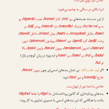
گلدان
(بر) رویِ میز
‌ست.
(بر) بالای در
سنگی به چشم می‌خورد.
از این دست‌ند هسته‌هایِ
زیر
،
کنار
،
جنب
،
رو
/ʤænb/
/kenɒr/
/zir/
به رو
،
نزدیک
،
نزد
،
پیش
،
بر
/piʃ/
/næzd/
/næzdik/
/ru be ru/
،
مقابل
،
ته
،
میان
،
داخل
،
/dɒxel/
/miɒn/
/tæh/
/moɣɒbel/
/bær/
پشت
،
گرد
،
دور
،
پیرامون
،
درون
/pirɒmun/
/dævr/
/gerd/
/poʃt/
،
اندرون
،
بیرون
،
پایین
،
بالا
/pɒin/
/birun/
/ændærun/
/dærun/
،
رو
،
بر
،
سر
و (به ویژه در زبانِ کوچه و بازار)
/sær/
/bær/
/ru/
/bɒlɒ/
تو
.
/tu/
اگر
قیدِ خاست‌گاه
↓
ی نشانِ بندهایِ اسمی‌ای چون
بیرون
،
/birun/
خارج
و
دور
شود:
/dur/
/xɒreʤ/
خانه‌یِ ما
(به) دور از تهران
‌ست.
بندهایِ پردازه‌داری که کانونِ پرداخت‌شان
جا
یا
جاها
/ʤɒhɒ/
/ʤɒ/
باشد، یا هنگامی که این بندهایِ اسمی با ضمیری تمایزی به کار روند: