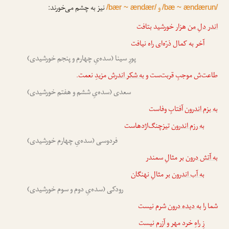
و
نیز به چشم می‌خورند:
/bær ~ ændær/
/bæ ~ ændærun/
اندر دلِ من
هزار خورشید بتافت
آخر به کمال ذرّه‌ای راه نیافت
پورِ سینا (سده‌یِ چهارم و پنجم خورشیدی)
طاعت‌ش موجبِ قربت‌ست و
به شکر اندرش
مزیدِ نعمت.
سعدی (سده‌یِ ششم و هفتم خورشیدی)
به بزم اندرون
آفتابِ وفاست
به رزم اندرون
تیزچنگ‌اژدهاست
فردوسی (سده‌یِ چهارم خورشیدی)
به آتش درون
بر مثالِ سمندر
به آب اندرون
بر مثالِ نهنگان
رودکی (سده‌یِ دوم و سوم خورشیدی)
شما را
به دیده درون
شرم نیست
زِ راهِ خرد مهر و آزرم نیست