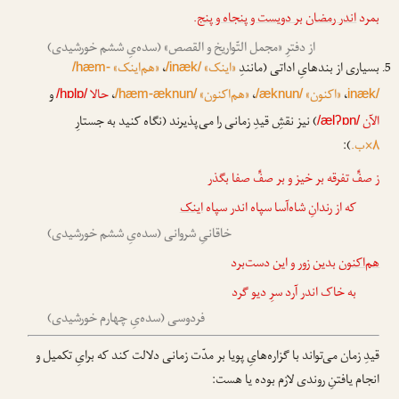
بمرد
اندر رمضان
بر دویست و پنجاه و پنج
.
از دفترِ «مجمل التّواریخ و القصص» (سده‌یِ ششم خورشیدی)
بسیاری از بندهایِ اداتی (مانندِ
«اینک»
،
«هم‌اینک»
/hæm-
/inæk/
،
«اکنون»
،
«هم‌اکنون»
،
حالا
و
/hɒlɒ/
/hæm-æknun/
/æknun/
inæk/
الآن
) نیز نقشِ قیدِ زمانی را می‌پذیرند (نگاه کنید به جستارِ
/ælʔɒn/
۸×ب.
):
ز صفِّ تفرقه بر خیز و بر صفِّ صفا بگذر
که از رندانِ شاه‌آسا سپاه اندر سپاه
اینک
خاقانیِ شروانی (سده‌یِ ششم خورشیدی)
هم‌اکنون
بدین زور و این دست‌برد
به خاک اندر آرد سرِ دیو گرد
فردوسی (سده‌یِ چهارم خورشیدی)
قیدِ زمان می‌تواند با گزاره‌هایِ پویا بر مدّت زمانی دلالت کند که برایِ تکمیل و
انجام یافتنِ روندی لا‌زم بوده یا هست: