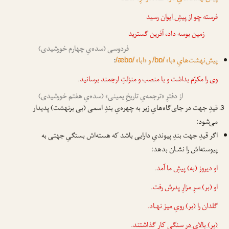
فرسته چو
از پیشِ ایوان
رسید
زمین بوسه داد، آفرین گسترید
فردوسی (سده‌یِ چهارم خورشیدی)
پیش‌نهشت‌هایِ «با»
و «ابا»
:
/æbɒ/
/bɒ/
وی را مکرّم بداشت و
با منصب و منزلتِ ارجمند
برسانید.
از دفترِ «ترجمه‌یِ تاریخِ یمینی» (سده‌یِ هفتم خورشیدی)
قیدِ جهت در جای‌گاه‌هایِ زیر به چهره‌یِ بندِ اسمی (بی برنهشت) پدیدار
می‌شود:
اگر قیدِ جهت بندِ پیوندیِ دارایی باشد که هسته‌اش بستگیِ جهتی به
پیوسته‌اش را نشـان بدهد:
او دیروز
(به) پیشِ ما
آمد.
او
(بر) سرِ مزارِ پدرش
رفت.
گلدان را
(بر) رویِ میز
نهـاد.
(بر) بالای در
سنگی کار گذاشتند.