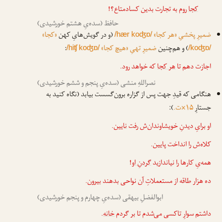
کجا
روم به تجارت بدین کساد‌متاع؟!
حافظ (سده‌یِ هشتم خورشیدی)
ضمیرِ پخشیِ «هر کجا»
(و در گویش‌هایِ کهن
«کجا»
/hær koʤɒ/
) و هم‌چنین
ضمیرِ تهیِ «هیچ کجا»
:
/hiʧ koʤɒ/
/koʤɒ/
اجازت دهم تا
هر کجا
که خواهد رود.
نصراللهِ منشی (سده‌یِ پنجم و ششم خورشیدی)
هنگامی که قیدِ جهت پس از گزاره برون‌گسست بیابد (نگاه کنید به
جستارِ
۱۵×ت.
):
او برایِ دیدنِ خویشاوندان‌ش رفت
نایین
.
کلاه‌ش را انداخت
پایین
.
همه‌یِ کارها را نیاندازید
گردنِ او
!
ده هزار طاقه از مستعملاتِ آن نواحی بدهند
بیرون
.
ابوالفضلِ بیهقی (سده‌یِ چهارم و پنجم خورشیدی)
داشتم سوارِ تاکسی می‌شدم تا بر گردم
خانه
.