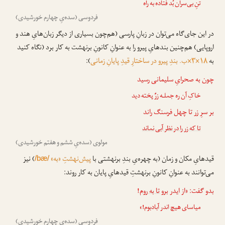
تنِ بی‌سران بُد فتاده به راه
فردوسی (سده‌یِ چهارم خورشیدی)
در این جای‌گاه می‌توان در زبانِ پارسی (هم‌چون بسیاری از دیگر زبان‌هایِ هند و
اروپایی) هم‌چنین بندهایِ پیرو را به عنوانِ کانونِ برنهشت به کار برد (نگاه کنید
به
۱۸×۳×ب. بندِ پیرو در ساختارِ قیدِ پایانِ زمانی
):
چون به صحرایِ سلیمانی رسید
خاکِ آن ره جملـه زرِّ پخته دید
بر سرِ زر تا چهل فرسنگ راند
تا که زر را در نظر آبی نماند
مولوی (سده‌یِ ششم و هفتم خورشیدی)
قیدهایِ مکان و زمان (به چهره‌یِ بندِ برنهشتی با
پیش‌نهشتِ «به»
) نیز
/bæ/
می‌توانند به عنوانِ کانونِ برنهشتِ قیدهایِ پایان به کار روند:
بدو گفت: «از ایدر برو
تا به روم
!
میاسای هیچ اندر آبادبوم!»
فردوسی (سده‌یِ چهارم خورشیدی)