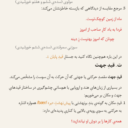
مولوی (سده‌یِ ششم و هفتم خورشیدی)
مرجعِ مقایسه از دیدگاهی که بازبسته خاطرنشان می‌کند:
ماه
از زمین
کوچک‌ترست.
فردا به باد کارِ صاحب
از امروز
چونان که امروز بهترست
زِ دینه
سوزنیِ سمرقندی (سده‌یِ ششم خورشیدی)
در این باره هم‌چنین نگاه کنید به جستارِ
قیدِ پایان
↓
.
ت. قیدِ جهت
قیدِ جهت
مقصدِ حرکتی یا جهتی که آن حرکت به آن سوست را مشخّص می‌کند.
در بسیاری از زبان‌هایِ هند و اروپایی با هم‌سانیِ چشم‌گیری در ساختار قیدهایِ
جهت و مکان بر می‌خوریم:
قیدِ مکان به گونه‌یِ بندِ برنهشتی با
پیش‌نهشتِ «بر»
همواره اشاره
/bær/
به حرکتی به سویِ رویه‌یِ بالایی یا کناریِ پدیده‌ای دارد:
همه‌یِ کارها را
بر دوشِ او
نیاندازید!