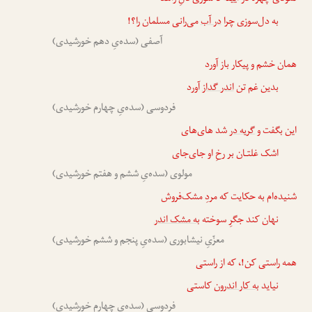
به دل‌سوزی چرا
در آب
می‌رانی مسلمان را؟!
آصفی (سده‌یِ دهم خورشیدی)
همان خشم و پیکار باز آورد
بدین غم تن
اندر گداز
آورد
فردوسی (سده‌یِ چهارم خورشیدی)
این بگفت و
گریه در
شد های‌های
اشک غلتـان بر رخِ او جای‌جای
مولوی (سده‌یِ ششم و هفتم خورشیدی)
شنیده‌ام به حکایت که مردِ مشک‌فروش
نهان کند جگرِ سوخته
به مشک اندر
معزّیِ نیشابوری (سده‌یِ پنجم و ششم خورشیدی)
همه راستی کن!، که از راستی
نیاید
به کار اندرون
کاستی
فردوسی (سده‌یِ چهارم خورشیدی)