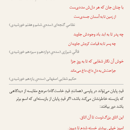
با چنان جان که هر دل‌ش مددی‌ست
از زمین
تا به آسمان
جسدی‌ست
نظامیِ گنجه‌ای (سده‌یِ ششم و هفتم خورشیدی)
چه پدر
تا به ابد
باد وجودش جاوید
چه پسر
تا به قیامت
کرم‌ش جاویدان
قاآنیِ شیرازی (سده‌یِ دوازدهم و سیزدهم خورشیدی)
خوش آن نگار شفایی که
تا به روزِ جزا
جراحت‌ش به دلِ داغ، داغ می‌ماند
حکیم شفاییِ اصفهانی (سده‌یِ یازدهم خورشیدی)
قیدِ پایان می‌تواند در پارسی (همانندِ قیدِ خاست‌گاه) مرجعِ مقایسه از دیدگاهی
که بازبسته خاطرنشان می‌کند باشد، اگر قیدِ پایان از بازبسته‌ای که اسمِ برتر
باشد دور بیافتد:
این اتاق بزرگ‌ترست
تا آن اتاق
.
امروز خیلی بیشتر خسته شدم
تا دیروز
.