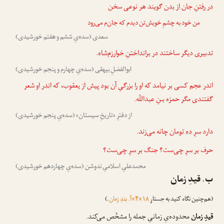
در رفتنِ جان از بدن
گویند هر نوعی سخن
من خود به چشمِ خویش‌تن دیدم که جان‌م می‌رود
سعدی (سده‌یِ ششم و هفتم خورشیدی)
تدبیری دیگر ساختند
در برانداختنِ خوارزم‌شاه
.
ابوالفضلِ بیهقی (سده‌یِ چهارم و پنجم خورشیدی)
اندر عجم کسی بر نیامد که او را بزرگیِ آن بود پیش از یعقوب، که
اندر او
شعر
گفتندی مگر حمزه بـنِ عبداللّه.
از دفترِ «تاریخِ سیستان» (سده‌یِ پنجم خورشیدی)
دارد
سرِ ده تومان
چانه می‌زند.
حرف
بر سرِ چی
‌ست؟ جنگ
بر سرِ چی
‌ست؟
محمدعلیِ اسلامیِ ندوشن (سده‌یِ چهاردهم خورشیدی)
ب. قیدِ زمان
(هم‌چنین نگاه کنید به جستارِ
۱۸×۴×آ. بندِ زمان
.)
قیدِ زمان
محدوده‌یِ زمانیِ جمله را مشخّص می‌کند.