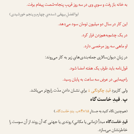
به خانه باز رفت و سویِ وی
در سه روز
قریبِ پنجاه-شصت پیغام برفت.
ابوالفضلِ بیهقی (سده‌یِ چهارم و پنجم خورشیدی)
این کار
در سال
دو میلیون تومان سود می‌دهد.
در یک چشم‌به‌هم‌زدن
فرار کرد.
او
ماهی
سه روز مرخصی دارد.
در زبانِ دیوان‌سالاری جمله‌بندی‌هایِ زیر به کار می‌روند:
قول‌نامه باید
ظرفِ یک هفته
امضا شود.
راه‌پیمایی
در عرضِ سه ساعت
به پایان رسید.
ولی کاربردِ
قیدِ چگونگی
↓
برایِ نشـان دادنِ مدّت رایج‌تر می‌باشد.
پ. قیدِ خاست‌گاه
(هم‌چنین نگاه کنید به جستارِ
۱۸×۴×ب. بندِ خاست‌گاه
.)
قیدِ خاست‌گاه
مبدأِ (زمانی یا مکانیِ) روندی یا جهتی که آن روند از آن سوست را
خاطرنشان می‌سازد.