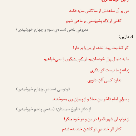
از این حرف‌ها
نزن!
می بر آن ساعدش از ساتگنی سایه فکند
گفتی
از لاله
پشیزستی بر ماهیِ شیم
معروفیِ بلخی (سده‌یِ سوم و چهارم خورشیدی)
دارایی:
اگر کتاب‌ت پیدا نشد،
از من
را بر دار!
ما به دنبالِ پولِ خودمان‌یم،
از کسِ دیگری
را نمی‌خواهیم.
زمانه
زِ ما
نیست گر بنگری
ندارد کسی آلتِ داوری
فردوسی (سده‌یِ چهارم خورشیدی)
و سرایِ امام فاخر بـنِ معاذ و
از پسرانِ وی
بسوختند.
از دفترِ «تاریخِ سیستان» (سده‌یِ پنجم خورشیدی)
از تو
ام، ای شهره‌قمر! در من و در خود بنگر!
که‌از اثرِ خنده‌یِ تو گلشنِ خندنده شدم