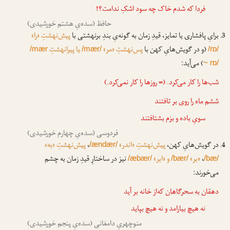
فردا
که شدم خاک چه سود اشکِ ندامت؟!
حافظ (سده‌یِ هشتم خورشیدی)
برایِ پافشاری یا تمایز، قیدِ زمان به گونه‌یِ بندِ برنهشتی با
پیش‌نهشتِ «را»
(و در گویش‌هایِ کهن با
پس‌نهشتِ «مر»
یا پیرانهشتِ
/mær
/mær/
/rɒ/
) می‌آید:
~ rɒ/
شب‌ها را کار می‌کرد. (= روزها را کار نمی‌کرد.)
ششم ماه را
روی بر تافتند
سویِ باده و بزم بشتافتند
فردوسی (سده‌یِ چهارم خورشیدی)
در گویش‌هایِ کهن،
پیش‌نهشتِ «اندر»
،
پیش‌نهشتِ «به»
/ændær/
،
«بر»
و «ابر»
نیز در ساختارِ قیدِ زمان به چشم
/æbær/
/bær/
/bæ/
می‌خورند:
دهقان
به سحرگاهان
که‌از خانه بر آید
نه هیچ بیارامد و نه هیچ بپاید
منوچهریِ دامغانی (سده‌یِ پنجم خورشیدی)