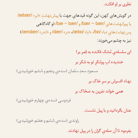
نظری
بر او
افکنـد.
در گویش‌هایِ کهن، این گونه قیدهایِ جهت با
پیش‌نهشتِ «ابر»
/æbær/
یا پیرانهشت‌هایِ
و
(و گاه‌گاهی
/bæ ~ bær/
/bær ~ bær/
پس‌نهشت‌هایِ «با»
، «ابا»
،
«در»
و «اندر»
)
/ændær/
/dær/
/æbɒ/
/bɒ/
نیز به چشم می‌خورند:
ای سلسله‌یِ مُشک فکنده
به قمر بر
!
خندیده لبِ پرشکرِ تو به شکر بر
مسعودِ سعدِ سلمان (سده‌یِ پنجم و ششم خورشیدی)
نهـاد افسرش
بر سرِ خاک بر
همی خواند نفرین به ضحّاک بر
فردوسی (سده‌یِ چهارم خورشیدی)
عنان بگردانید و
با پیل
نشست.
راوندی (سده‌یِ ششم و هفتم خورشیدی)
بفرمود تا آن صله‌یِ گران را
در پیل
نهادند.