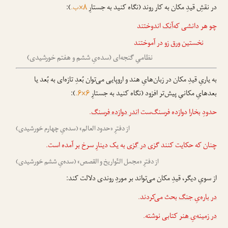
در نقشِ قیدِ مکان به کار روند (نگاه کنید به جستارِ
۸×ب.
):
چو هر دانشی که‌
آنک
اندوختند
نخستین ورق زو در آموختند
نظامیِ گنجه‌ای (سده‌یِ ششم و هفتم خورشیدی)
به یاریِ قیدِ مکان در زبان‌هایِ هند و اروپایی می‌توان بُعدِ تازه‌ای به بُعد یا
بعدهایِ مکانیِ پیش‌تر افزود (نگاه کنید به جستارِ
۶×۶.
):
حدودِ بخارا دوازده فرسنگ‌ست
اندر دوازده فرسنگ
.
از دفترِ «حدود العالم» (سده‌یِ چهارم خورشیدی)
چنان که حکایت کنند گزی
در گزی
به یک دینارِ سرخ بر آمده است.
از دفترِ «مجمل التّواریخ و القصص» (سده‌یِ ششم خورشیدی)
از سویِ دیگر، قیدِ مکان می‌تواند بر موردِ روندی دلالت کند:
در باره‌یِ جنگ
بحث می‌کردند.
در زمینه‌یِ هنر
کتابی نوشته.