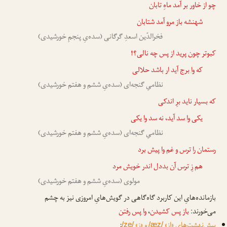
چو از خاور بر آمد ماهِ تابان
شهنشه
باز مرو
آمد شتابان
فخرالدّین اسعدِ گرگانی (سده‌یِ پنجمِ خورشیدی)
کبوتر چون پرید از پس چه نالی؟!
که
وا برج
آید ار باشد حلالی
نظامیِ گنجه‌ای (سده‌یِ ششم و هفتم خورشیدی)
که بسیار ناید برِ اندکی
یکی
وا سد
آید، نه سد
وا یکی
نظامیِ گنجه‌ای (سده‌یِ ششم و هفتم خورشیدی)
رستمان را ترس و غم
وا پیش
برد
هم زِ ترس آن بددل اندر خویش مرد
مولوی (سده‌یِ ششم و هفتم خورشیدی)
بازمانده‌هایِ این کاربرد گاه‌گاهی در گویش‌هایِ امروزی نیز به چشم
می‌خورند:
باز پس کشیدن
،
وا پس
رفتن
پیش‌نهشت‌هایِ «از»
و «زِ»
:
/ze/
/æz/