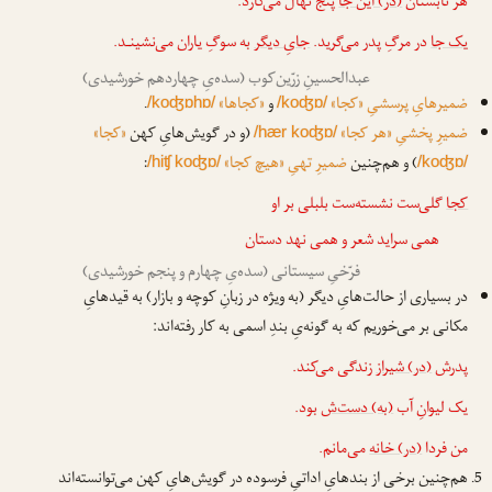
هر تابستان
(در) این جا
پنج نهال می‌کارد.
یک جا
در مرگِ پدر می‌گرید.
جایِ دیگر
به سوگِ یاران می‌نشینـد.
عبدالحسینِ زرّین‌کوب (سده‌یِ چهاردهم خورشیدی)
ضمیرهایِ پرسشیِ «کجا»
و
«کجاها»
.
/koʤɒhɒ/
/koʤɒ/
ضمیرِ پخشیِ «هر کجا»
(و در گویش‌هایِ کهن
«کجا»
/hær koʤɒ/
) و هم‌چنین
ضمیرِ تهیِ «هیچ کجا»
:
/hiʧ koʤɒ/
/koʤɒ/
کجا
گلی‌ست نشسته‌ست بلبلی بر او
همی سراید شعر و همی نهد دستان
فرّخیِ سیستانی (سده‌یِ چهارم و پنجم خورشیدی)
در بسیاری از حالت‌هایِ دیگر (به ویژه در زبانِ کوچه و بازار) به قیدهایِ
مکانی بر می‌خوریم که به گونه‌یِ بندِ اسمی به کار رفته‌اند:
پدرش
(در) شیراز
زندگی می‌کند.
یک لیوانِ آب
(به) دست‌ش
بود.
من فردا
(در) خانه
می‌مانم.
هم‌چنین برخی از بندهایِ اداتیِ فرسوده در گویش‌هایِ کهن می‌توانسته‌اند