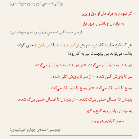
رودکی (سده‌یِ دوم و سوم خورشیدی)
گر نبودم به مرادِ دل او دیّ و پریر
به مرادِ دل او باشم
از امروز فراز
فرّخیِ سیستانی (سده‌یِ چهارم و پنجم خورشیدی)
هر گاه قیدِ خاست‌گاه درست پیش از
قیدِ جهت
↓
یا
قیدِ پایان
↓
جای گرفته
باشد، می‌تواند بی برنهشت نیز به کار رود:
در
به در به دنبالِ تو می‌گردد. =
از در
به در به دنبالِ تو می‌گردد.
سر
تا پای‌ش گلی شده. =
از سر
تا پای‌ش گلی شده.
صبح
تا شب کار می‌کند. =
از صبح
تا شب کار می‌کند.
پارسال
تا امسال خیلی بزرگ شده. =
از پارسال
تا امسال خیلی بزرگ شده.
به مردیّ و رادی، به گنج و گهر
ستونِ کیان‌م
پدر
بر پدر
فردوسی (سده‌یِ چهارم خورشیدی)