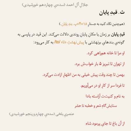
جلالِ آلِ احمد (سده‌یِ چهاردهم خورشیدی)
ث. قیدِ پایان
(هم‌چنین نگاه کنید به جستارِ
۱۸×۴×پ. بندِ پایان
.)
قیدِ پایان
بر زمان یا مکانِ پایانِ روندی دلالت می‌کند. این قید در پارسی به
گونه‌یِ بندهایِ برنهشتی با
پیش‌نهشتِ «تا»
به کار می‌رود:
/tɒ/
او مرا
تا خانه
هم‌راهی کرد.
از تهران
تا تبریز
۵ بار خواب‌ش برد.
بهمن
تا چند وقت پیش
خیلی به من اظهارِ ارادت می‌کرد.
تا فردا
سر از کارِ او در می‌آوریم.
به نام و کنیت‌ت آراسته بادا
ستایش‌گاهِ شعر و خطبه
تا حشر
عنصریِ بلخی (سده‌یِ چهارم و پنجم خورشیدی)
از آن باغ
تا جایِ پرمود شاه