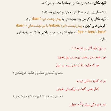
قیدِ مکان
محدوده‌یِ مکانیِ جمله را مشخّص می‌کند.
نکته‌هایِ زیر در ساختارِ قیدِ مکان چشم‌گیر هستند:
قیدِ مکان به گونه‌یِ بندِ برنهشتی با
پیش‌نهشتِ «بر»
(و در
/bær/
گویش‌هایِ کهن با
پیش‌نهشتِ «ابر»
یا پیرانهشت‌هایِ
/bær ~
/æbær/
و
) همواره اشاره به رویه‌یِ بالایی یا کنـاریِ پدیده‌ای
/bæ ~ bær/
bær/
دارد:
بر فرازِ کوه
آتش بر افروختند.
این همه نقشِ عجب
بر در و دیوارِ وجود
هر که فکرت نکند نقش بود
بر دیوار
سعدی (سده‌یِ ششم و هفتم خورشیدی)
بر درِ کعبه
سائلی دیدم
که‌او همی گفت و می‌گرستی خوش
سعدی (سده‌یِ ششم و هفتم خورشیدی)
به ره بر
یکی پیش‌م آمد جوان