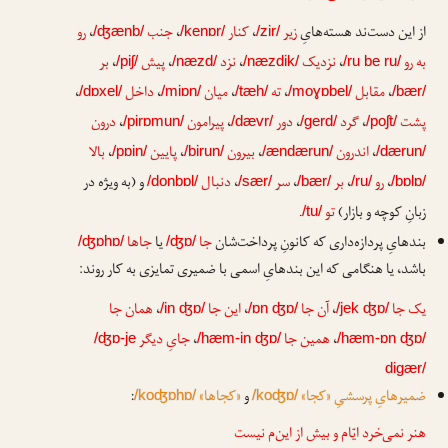
از این دست‌ند هسته‌هایِ
زیر
،
کنار
،
جنب
،
رو
/ʤænb/
/kenɒr/
/zir/
به رو
،
نزدیک
،
نزد
،
پیش
،
بر
/piʃ/
/næzd/
/næzdik/
/ru be ru/
،
مقابل
،
ته
،
میان
،
داخل
،
/dɒxel/
/miɒn/
/tæh/
/moɣɒbel/
/bær/
پشت
،
گرد
،
دور
،
پیرامون
،
درون
/pirɒmun/
/dævr/
/gerd/
/poʃt/
،
اندرون
،
بیرون
،
پایین
،
بالا
/pɒin/
/birun/
/ændærun/
/dærun/
،
رو
،
بر
،
سر
،
دنبال
و (به ویژه در
/donbɒl/
/sær/
/bær/
/ru/
/bɒlɒ/
زبانِ کوچه و بازار)
تو
.
/tu/
بندهایِ پردازه‌داری که کانونِ پرداخت‌شان
جا
یا
جاها
/ʤɒhɒ/
/ʤɒ/
باشد، یا هنگامی که این بندهایِ اسمی با ضمیری تمایزی به کار روند:
یک جا
،
آن جا
،
این جا
،
همان جا
/in ʤɒ/
/ɒn ʤɒ/
/jek ʤɒ/
،
همین جا
،
جایِ دیگر
/ʤɒ-je
/hæm-in ʤɒ/
/hæm-ɒn ʤɒ/
digær/
ضمیرهایِ پرسشیِ «کجا»
و
«کجاها»
:
/koʤɒhɒ/
/koʤɒ/
هنر نمی‌خرد ایّام و بیش از این‌م نیست