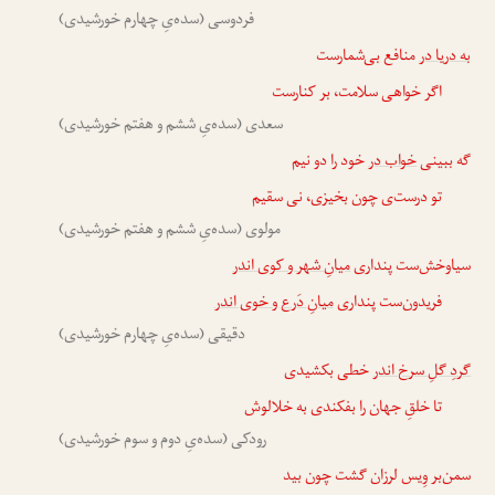
فردوسی (سده‌یِ چهارم خورشیدی)
به دریا در
منافع بی‌شمارست
اگر خواهی سلامت، بر کنارست
سعدی (سده‌یِ ششم و هفتم خورشیدی)
گه ببینی
خواب در
خود را دو نیم
تو درست‌ی چون بخیزی، نی سقیم
مولوی (سده‌یِ ششم و هفتم خورشیدی)
سیاوخش‌ست پنداری
میانِ شهر و کوی اندر
فریدون‌ست پنداری
میانِ دَرع و خوی اندر
دقیقی (سده‌یِ چهارم خورشیدی)
گردِ گلِ سرخ اندر
خطی بکشیدی
تا خلقِ جهان را بفکندی به خلالوش
رودکی (سده‌یِ دوم و سوم خورشیدی)
سمن‌بر وِیس لرزان گشت چون بید