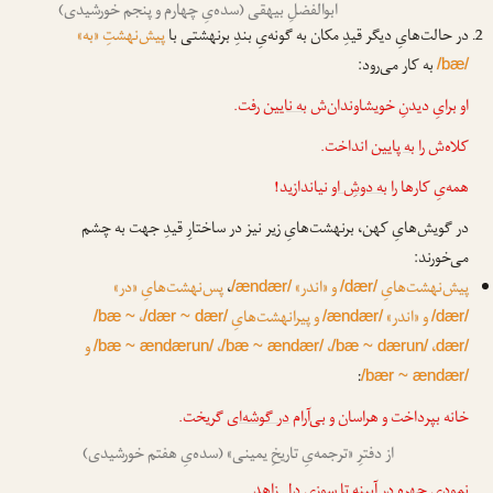
ابوالفضلِ بیهقی (سده‌یِ چهارم و پنجم خورشیدی)
در حالت‌هایِ دیگر قیدِ مکان به گونه‌یِ بندِ برنهشتی با
پیش‌نهشتِ «به»
به کار می‌رود:
/bæ/
او برایِ دیدنِ خویشاوندان‌ش
به نایین
رفت.
کلاه‌ش را
به پایین
انداخت.
همه‌یِ کارها را
به دوشِ او
نیاندازید!
در گویش‌هایِ کهن، برنهشت‌هایِ زیر نیز در ساختارِ قیدِ جهت به چشم
می‌خورند:
پیش‌نهشت‌هایِ
و «اندر»
،
پس‌نهشت‌هایِ «در»
/ændær/
/dær/
و «اندر»
و پیرانهشت‌هایِ
،
/bæ ~
/dær ~ dær/
/ændær/
/dær/
،
،
،
و
/bæ ~ ændærun/
/bæ ~ ændær/
/bæ ~ dærun/
dær/
:
/bær ~ ændær/
خانه بپرداخت و هراسان و بی‌آرام
در گوشه‌ای
گریخت.
از دفترِ «ترجمه‌یِ تاریخِ یمینی» (سده‌یِ هفتم خورشیدی)
نمودی چهره در آیینه تا سوزی دلِ زاهد