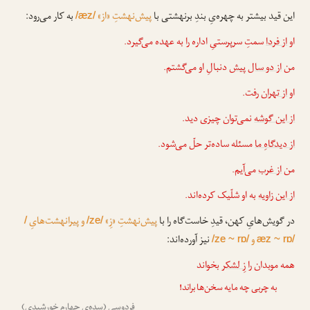
این قید بیشتر به چهره‌یِ بندِ برنهشتی با
پیش‌نهشتِ «از»
به کار می‌رود:
/æz/
او
از فردا
سمتِ سرپرستیِ اداره را به عهده می‌گیرد.
من
از دو سال پیش
دنبالِ او می‌گشتم.
او
از تهران
رفت.
از این گوشه
نمی‌توان چیزی دید.
از دیدگاهِ ما
مسئله ساده‌تر حلّ می‌شود.
من
از غرب
می‌آیم.
از این زاویه
به او شلّیک کرده‌اند.
در گویش‌هایِ کهن، قیدِ خاست‌گاه را با
پیش‌نهشتِ «زِ»
و پیرانهشت‌هایِ
/
/ze/
و
نیز آورده‌اند:
/ze ~ rɒ/
æz ~ rɒ/
همه موبدان را
زِ لشکر
بخواند
به چربی چه مایه سخن‌ها براند!
فردوسی (سده‌یِ چهارم خورشیدی)