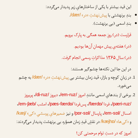
این قید بیشتر با یکی از ساختارهایِ زیر پدیدار می‌گردد:
بندِ برنهشتی با
پیش‌نهشتِ «در»
.
/dær/
بندِ اسمی (بی برنهشت).
قرارست
(در) روزِ جمعه
همگی به پارک برویم.
(در) هفته‌یِ پیش
مهمانِ آن‌ها بودیم.
(در) سالِ ۱۳۶۵
مذاکراتِ رسمی انجام گرفت.
در این جا این نکته‌ها چشم‌گیر هستند:
در زبانِ کوچه و بازار، قید زمان بیشتر بی
پیش‌نهشتِ «در»
به چشم
/dær/
می‌خورد.
برخی از بندهایِ اسمی مانندِ
امروز
،
دیروز
،
پریروز
/di-ruz/
/em-ruz/
،
فردا
،
پس‌فردا
،
امشب
،
/em-ʃæb/
/pæs-færdɒ/
/færdɒ/
/pæri-ruz/
امسال
،
پارسال
و نیز
ضمیرهایِ پرسشیِ «کی»
/kæj/
/pɒr-sɒl/
/em-sɒl/
و
«کی‌ها»
در نقشِ قیدِ زمان
همواره
بی برنهشت پدیدار می‌گردند:
/kæjhɒ/
امروز
که در دستِ توام مرحمتی کن!