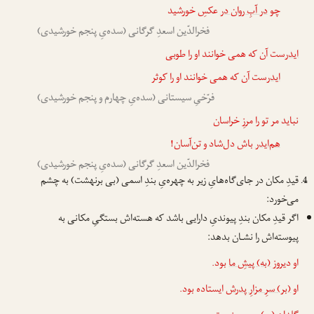
چو
در آبِ ر‌وان در
عکسِ خورشید
فخرالدّین اسعدِ گرگانی (سده‌یِ پنجم خورشیدی)
ایدر
‌ست آن که همی خوانند او را طوبی
ایدر
‌ست آن که همی خوانند او را کوثر
فرّخیِ سیستانی (سده‌یِ چهارم و پنجم خورشیدی)
نباید مر تو را مرزِ خراسان
هم‌ایدر
باش دل‌شاد و تن‌آسان!
فخرالدّین اسعدِ گرگانی (سده‌یِ پنجم خورشیدی)
قیدِ مکان در جای‌گاه‌هایِ زیر به چهره‌یِ بندِ اسمی (بی برنهشت) به چشم
می‌خورد:
اگر قیدِ مکان بندِ پیوندیِ دارایی باشد که هسته‌اش بستگیِ مکانی به
پیوسته‌اش را نشـان بدهد:
او دیروز
(به) پیشِ ما
بود.
او
(بر) سرِ مزارِ پدرش
ایستاده بود.