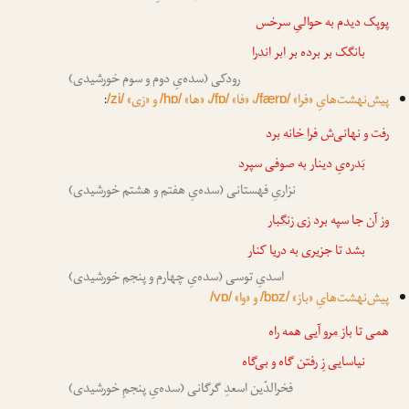
پوپک دیدم به حوالیِ سرخس
بانگک بر برده
بر ابر اندر
ا
رودکی (سده‌یِ دوم و سوم خورشیدی)
پیش‌نهشت‌هایِ «فرا»
، «فا»
، «ها»
و «زی»
:
/zi/
/hɒ/
/fɒ/
/færɒ/
رفت و نهانی‌ش
فرا خانه
برد
بَدره‌یِ دینار به صوفی سپرد
نزاریِ فهستانی (سده‌یِ هفتم و هشتم خورشیدی)
وز آن جا سپه برد
زی زنگبار
بشد تا جزیری به دریا کنار
اسدیِ توسی (سده‌یِ چهارم و پنجم خورشیدی)
پیش‌نهشت‌هایِ «باز»
و «وا»
/vɒ/
/bɒz/
همی تا
باز مرو
آیی همه راه
نیاسایی زِ رفتن گاه و بی‌گاه
فخرالدّین اسعدِ گرگانی (سده‌یِ پنجمِ خورشیدی)