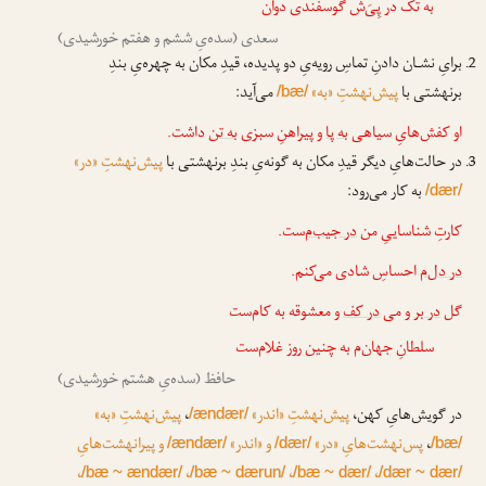
به تک در پِیَ‌ش گوسفندی دوان
سعدی (سده‌یِ ششم و هفتم خورشیدی)
برایِ نشـان دادنِ تماسِ رویه‌یِ دو پدیده، قیدِ مکان به چهره‌یِ بندِ
برنهشتی با
پیش‌نهشتِ «به»
می‌آید:
/bæ/
او کفش‌هایِ سیاهی
به پا
و پیراهنِ سبزی
به تن
داشت.
در حالت‌هایِ دیگر قیدِ مکان به گونه‌یِ بندِ برنهشتی با
پیش‌نهشتِ «در»
به کار می‌رود:
/dær/
کارتِ شناساییِ من
در جیب‌م
‌ست.
در دل‌م
احساسِ شادی می‌کنم.
گل
در بر
و می
در کف
و معشوقه به کام‌ست
سلطانِ جهان‌م به چنین روز غلام‌ست
حافظ (سده‌یِ هشتم خورشیدی)
در گویش‌هایِ کهن،
پیش‌نهشتِ «اندر»
،
پیش‌نهشتِ «به»
/ændær/
،
پس‌نهشت‌هایِ «در»
و «اندر»
و پیرانهشت‌هایِ
/ændær/
/dær/
/bæ/
،
،
،
،
/bæ ~ ændær/
/bæ ~ dærun/
/bæ ~ dær/
/dær ~ dær/