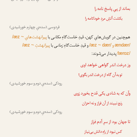
بماند
از پیِ پاسخِ نامه را
بکشت آتشِ مردِ خودکامه را
فردوسی (سده‌یِ چهارم خورشیدی)
هم‌چنین در گویش‌هایِ کهن، قیدِ خاست‌گاهِ
مکانی
با
پیرانهشت‌هایِ
/æz ~
و
و قیدِ خاست‌گاهِ
زمانی
با
پیرانهشتِ
/æz ~
/æz ~ dær/
ændær/
پدیدار می‌شوند:
færɒz/
و
ز درخت اندر
گواهی خواهد اوی
تو بدآن گاه
از درخت اندر
بگوی!
رودکی (سده‌یِ دوم و سوم خورشیدی)
وآن که به شادی یکی قدح بخورد زوی
رنج نبیند
از آن فراز
و نه احزان
رودکی (سده‌یِ دوم و سوم خورشیدی)
تا جهان بود
از سرِ آدم فراز
کس نبود از راهِ دانش بی‌نیاز