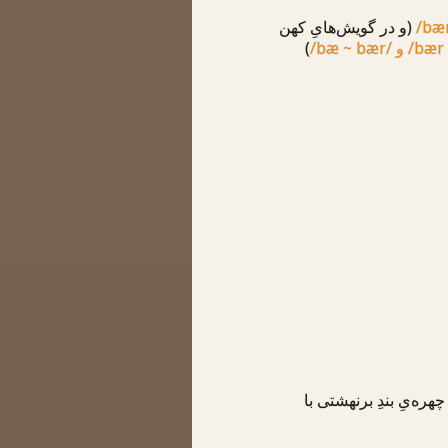
/bæ
(و در گویش‌هایِ کهن
/bær
و
/bæ ~ bær/
)
چهره‌یِ بندِ برنهشتی با