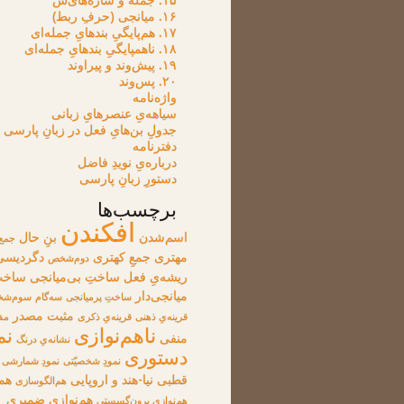
۱۵. جمله و سازه‌های‌ش
۱۶. میانجی (حرفِ ربط)
۱۷. هم‌پایگیِ بندهایِ جمله‌ای
۱۸. ناهمپایگیِ بندهایِ جمله‌ای
۱۹. پیش‌وند و پیراوند
۲۰. پس‌وند
واژه‌نامه
سیاهه‌یِ عنصرهایِ زبانی
جدولِ بن‌هایِ فعل در زبانِ پارسی
دفترنامه
درباره‌یِ نویدِ فاضل
دستورِ زبانِ پارسی
برچسب‌ها
افکندن
اسم‌شدن
بنِ حال
جمع
مهتری
جمعِ کهتری
دگردیسی
دوم‌شخص
ریشه‌یِ فعل
ساختِ بی‌میانجی
ساخت
میانجی‌دار
ساختِ پرمیانجی
سه‌گام
سوم‌ش
مثبت
مصدر
قرینه‌یِ ذهنی
قرینه‌یِ ذکری
مف
ناهم‌نوازی
نم
منفی
نشانه‌یِ درنگ
دستوری
نمودِ شخصیّتی
نمودِ شمارشی
قطبی
نیا-هند و اروپایی
هم‌
هم‌الگوسازی
هم‌نوازیِ ضمیری
هم‌نوازیِ برون‌گسستی