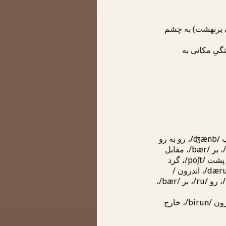
(بی برنهشت) به چشم
تگیِ مکانی به
/ʤænb/
،
رو به رو
/
،
بر
/bær/
،
مقابل
پشت
/poʃt/
،
گرد
/dær
،
اندرون
/
،
رو
/ru/
،
بر
/bær/
،
رون
/birun/
،
خارج