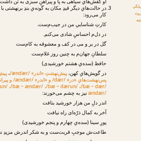
او کفش‌هایِ سیاهی
به پا
و پیراهنِ سبزی
به تن
داشت.
پایگیِ
در حالت‌هایِ دیگر قیدِ مکان به گونه‌یِ بندِ برنهشتی با
‌وند
کار می‌رود:
ته
کارتِ شناساییِ من
در جیب‌م
‌ست.
در دل‌م
احساسِ شادی می‌کنم.
گل
در بر
و می
در کف
و معشوقه به کام‌ست
سلطانِ جهان‌م به چنین روز غلام‌ست
حافظ (سده‌یِ هشتم خورشیدی)
در گویش‌هایِ کهن،
پیش‌نهشتِ «اندر»
/ændær/
،
پیش
پس‌نهشت‌هایِ «در»
/dær/
و «اندر»
/ændær/
و پیرا
un/
،
/bæ ~ ændær/
،
/bæ ~ dærun/
،
/bæ ~ dær/
ændær/
نیز به چشم می‌خورند:
اندر دلِ من
هزار خورشید بتافت
آخر به کمال ذرّه‌ای راه نیافت
پورِ سینا (سده‌یِ چهارم و پنجم خورشیدی)
طاعت‌ش موجبِ قربت‌ست و
به شکر اندرش
مزیدِ ن