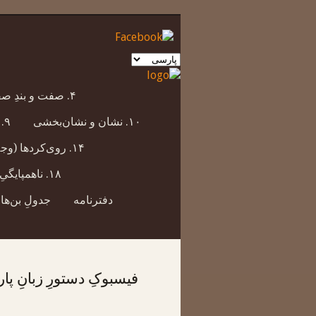
یک
زبان
انتخاب
۴. صفت و بندِ صفتی
کنید
۱۰. نشان و نشان‌بخشی
۹. هم‌پایگی و هم‌نشانیِ زنجیره‌ای
۱۴. روی‌کردها (وجه‌ها)یِ بندِ فعلی
۱۸. ناهمپایگیِ بندهایِ جمله‌ای
دفترنامه
جدولِ بن‌ها
فیسبوکِ دستورِ زبانِ پ