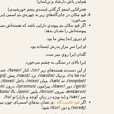
هم‌ایدر
باش دل‌شاد و تن‌آسان!
فخرالدّین اسعدِ گرگانی (سده‌یِ پنجم خورشیدی)
قیدِ مکان در جای‌گاه‌هایِ زیر به چهره‌یِ بندِ اسمی 
می‌خورد:
اگر قیدِ مکان بندِ پیوندیِ دارایی باشد که هسته‌اش بس
پیوسته‌اش را نشـان بدهد:
او دیروز
(به) پیشِ ما
بود.
او
(بر) سرِ مزارِ پدرش
ایستاده بود.
گلدان
(بر) رویِ میز
‌ست.
(بر) بالای در
سنگی به چشم می‌خورد.
از این دست‌ند هسته‌هایِ
زیر
/zir/
،
کنار
/kenɒr/
،
جنب
/ru be ru/
،
نزدیک
/næzdik/
،
نزد
/næzd/
،
پیش
piʃ/
/moɣɒbel/
،
ته
/tæh/
،
میان
/miɒn/
،
داخل
/dɒxel/
،
/gerd/
،
دور
/dævr/
،
پیرامون
/pirɒmun/
،
درون
un/
ændærun/
،
بیرون
/birun/
،
پایین
/pɒin/
،
بالا
/bɒlɒ/
سر
/sær/
و (به ویژه در زبانِ کوچه و بازار)
تو
/tu/
.
اگر
قیدِ خاست‌گاه
↓
ی نشانِ بندهایِ اسمی‌ای چون
بی
/xɒreʤ/
و
دور
/dur/
شود: