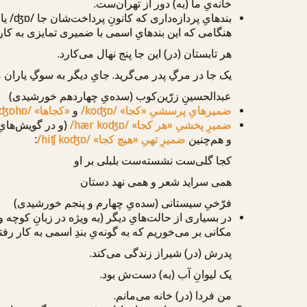
خانه‌یِ ما
(به) دور از تهران
‌ست.
بندهایِ پردازه‌داری که کانونِ پرداخت‌شان
جا
/ʤɒ/
یا
هنگامی که این بندهایِ اسمی با ضمیری تمایزی به کار 
هر تابستان
(در) این جا
پنج نهال می‌کارد.
یک جا
در مرگِ پدر می‌گرید.
جایِ دیگر
به سوگِ یاران م
عبدالحسینِ زرّین‌کوب (سده‌یِ چهاردهم خورشیدی)
ضمیرهایِ پرسشیِ «کجا»
/koʤɒ/
و
«کجاها»
oʤɒhɒ/
ضمیرِ پخشیِ «هر کجا»
/hær koʤɒ/
(و در گویش‌های
و هم‌چنین
ضمیرِ تهیِ «هیچ کجا»
/hiʧ koʤɒ/
:
کجا
گلی‌ست نشسته‌ست بلبلی بر او
همی سراید شعر و همی نهد دستان
فرّخیِ سیستانی (سده‌یِ چهارم و پنجم خورشیدی)
در بسیاری از حالت‌هایِ دیگر (به ویژه در زبانِ کوچه و 
مکانی بر می‌خوریم که به گونه‌یِ بندِ اسمی به کار رفته‌
پدرش
(در) شیراز
زندگی می‌کند.
یک لیوانِ آب
(به) دست‌ش
بود.
من فردا
(در) خانه
می‌مانم.