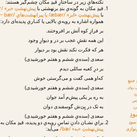
نکته‌هایِ زیر در ساختارِ قیدِ مکان چشم‌گیر هستند:
قیدِ مکان به گونه‌یِ بندِ برنهشتی با
پیش‌نهشتِ «بر»
r/
با
پیش‌نهشتِ «ابر»
/æbær/
یا پیرانهشت‌هایِ
 ~ bær/
همواره اشاره به رویه‌یِ بالایی یا کنـاریِ پدیده‌ای دارد:
بر فرازِ کوه
آتش بر افروختند.
این همه نقشِ عجب
بر در و دیوارِ وجود
هر که فکرت نکند نقش بود
بر دیوار
سعدی (سده‌یِ ششم و هفتم خورشیدی)
بر درِ کعبه
سائلی دیدم
که‌او همی گفت و می‌گرستی خوش
جمعِ
سعدی (سده‌یِ ششم و هفتم خورشیدی)
روان
ِ
به ره بر
یکی پیش‌م آمد جوان
خص
به تک در پِیَ‌ش گوسفندی دوان
رد
ودِ
سعدی (سده‌یِ ششم و هفتم خورشیدی)
نمودِ
برایِ نشـان دادنِ تماسِ رویه‌یِ دو پدیده، قیدِ مکان به 
پیش‌نهشتِ «به»
/bæ/
می‌آید:
نوازی