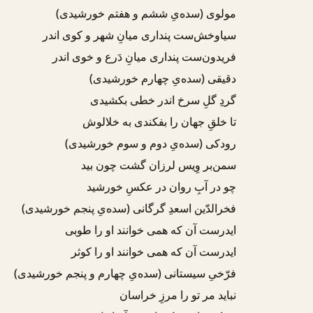
مولوی (سده‌یِ ششم و هفتم خورشیدی)
سیاوخش‌ست پنداری
میانِ شهر و کوی اندر
فریدون‌ست پنداری
میانِ دَرع و خوی اندر
دقیقی (سده‌یِ چهارم خورشیدی)
گردِ گلِ سرخ اندر
خطی بکشیدی
تا خلقِ جهان را بفکندی به خلالوش
رودکی (سده‌یِ دوم و سوم خورشیدی)
سمن‌بر وِیس لرزان گشت چون بید
چو
در آبِ ر‌وان در
عکسِ خورشید
فخرالدّین اسعدِ گرگانی (سده‌یِ پنجم خورشیدی)
ایدر
‌ست آن که همی خوانند او را طوبی
ایدر
‌ست آن که همی خوانند او را کوثر
فرّخیِ سیستانی (سده‌یِ چهارم و پنجم خورشیدی)
نباید مر تو را مرزِ خراسان