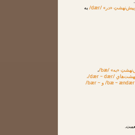
پیش‌نهشتِ «در»
/dær/
به
‌نهشتِ «به»
/bæ/
،
نهشت‌هایِ
/dær ~ dær/
،
/bæ ~ ændær
و
/bær ~
عمت.