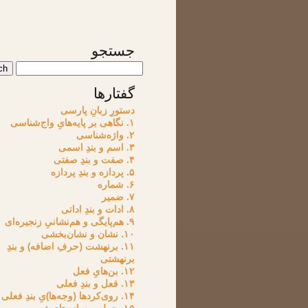
جستجو
گفتارها
دستورِ زبانِ پارسی
۱. نگاهی بر پایه‌هایِ واج‌شناسی
۲. واژه‌شناسی
۳. اسم و بندِ اسمی
۴. صفت و بندِ صفتی
۵. پردازه و بندِ پردازه
۶. شماره
۷. ضمیر
۸. ادات و بندِ اداتی
۹. هم‌پایگی و هم‌نشانیِ زنجیره‌ای
۱۰. نشان و نشان‌بخشی
۱۱. برنهشت (حرفِ اضافه) و بندِ
برنهشتی
۱۲. بن‌هایِ فعل
۱۳. فعل و بندِ فعلی
۱۴. روی‌کردها (وجه‌ها)یِ بندِ فعلی