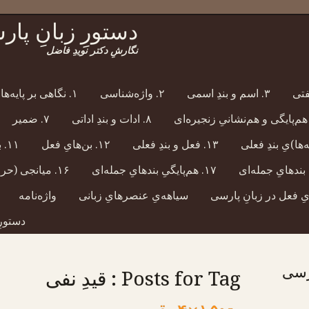
دستورِ زبانِ پا
نگارشِ دکتر نویدِ فاضل
۳. اسم و بندِ اسمی
۲. واژه‌شناسی
۱. نگاهی بر پایه‌هایِ واج‌شناسی
۸. ادات و بندِ اداتی
۷. ضمیر
۱۳. فعل و بندِ فعلی
۱۲. بن‌هایِ فعل
۱۱. برنهشت (حرفِ اضافه) و بندِ برنهشتی
۱۷. هم‌پایگیِ بندهایِ جمله‌ای
۱۶. میانجی (حرفِ ربط)
یِ فعل در زبانِ پارسی
سیاهه‌یِ عنصرهایِ زبانی
واژه‌نامه
دستورِ
ارسی
Posts for Tag : قیدِ نفی