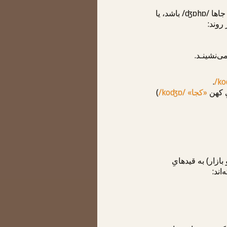
جاها
/ʤɒhɒ/
باشد، یا
روند:
ی‌نشینـد.
.
/k
ِ کهن
«کجا»
/koʤɒ/
)
بازار) به قیدهایِ
اند: