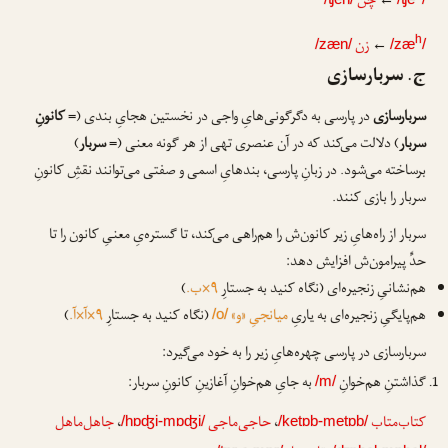
←
چن
←
زن
h
/zæn/
/zæ
/
ج. سربارسازی
سربارسازی
در پارسی به دگرگونی‌هایِ واجی در نخستین هجایِ بندی (=
کانونِ
سربار
) دلالت می‌کند که در آن عنصری تهی از هر گونه معنی (=
سربار
)
برساخته می‌شود. در زبانِ پارسی، بندهایِ اسمی و صفتی می‌توانند نقشِ کانونِ
سربار را بازی کنند.
سربار از راه‌هایِ زیر کانون‌ش را هم‌راهی می‌کند، تا گستره‌یِ معنیِ کانون را تا
حدِّ پیرامون‌ش افزایش دهد:
هم‌نشانیِ زنجیره‌ای (نگاه کنید به جستارِ
۹×ب.
)
هم‌پایگیِ زنجیره‌ای به یاریِ
میانجیِ «و»
(نگاه کنید به جستارِ
۹×آ×آ.
)
/o/
سربارسازی در پارسی چهره‌هایِ زیر را به خود می‌گیرد:
گذاشتنِ هم‌خوانِ
به جایِ هم‌خوانِ آغازینِ کانونِ سربار:
/m/
کتاب‌متاب
،
حاجی‌ماجی
،
جاهل‌ماهل
/hɒʤi-mɒʤi/
/ketɒb-metɒb/