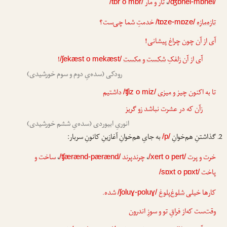
،
تار و مار
/tɒr o mɒr/
/ʤɒhel-mɒhel/
تازه‌مازه
خدمتِ شما چی‌ست؟
/tɒze-mɒze/
آی از آن چون چراغ پیشانی!
آی از آن زلفکِ
شکست و مکست
!
/ʃekæst o mekæst/
رودکی (سده‌یِ دوم و سوم خورشیدی)
تا به اکنون
چیز و میزی
داشتیم
/ʧiz o miz/
زآن که در عشرت نباشد زو گریز
انوریِ ابیوردی (سده‌یِ ششم خورشیدی)
گذاشتنِ هم‌خوانِ
به جایِ هم‌خوانِ آغازینِ کانونِ سربار:
/p/
خرت و پرت
،
چرندپرند
،
ساخت و
/ʧærænd-pærænd/
/xert o pert/
پاخت
/sɒxt o pɒxt/
کارها خیلی
شلوغ‌پلوغ
شده.
/ʃoluɣ-poluɣ/
وقت‌ست که‌از فراقِ تو و سوزِ اندرون