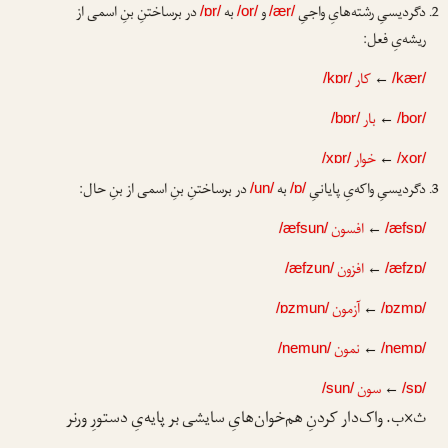
دگردیسیِ رشته‌هایِ واجیِ
و
به
در برساختنِ بنِ اسمی از
/ɒr/
/or/
/ær/
ریشه‌یِ فعل:
←
کار
/kɒr/
/kær/
←
بار
/bɒr/
/bor/
←
خوار
/xɒr/
/xor/
دگردیسیِ واکه‌یِ پایانیِ
به
در برساختنِ بنِ اسمی از بنِ حال:
/un/
/ɒ/
←
افسون
/æfsun/
/æfsɒ/
←
افزون
/æfzun/
/æfzɒ/
←
آزمون
/ɒzmun/
/ɒzmɒ/
←
نمون
/nemun/
/nemɒ/
←
سون
/sun/
/sɒ/
ث×ب. واک‌دار کردنِ هم‌خوان‌هایِ سایشی بر پایه‌یِ دستورِ ورنر