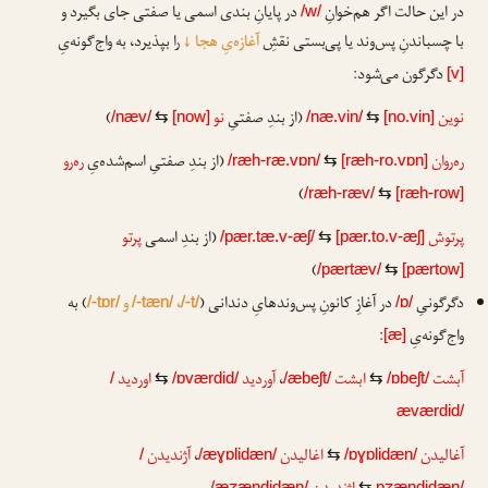
در این حالت اگر هم‌خوانِ
در پایانِ بندی اسمی یا صفتی جای بگیرد و
/w/
با چسباندنِ پس‌وند یا پی‌بستی نقشِ
آغازه‌یِ هجا
↓
را بپذیرد، به واج‌گونه‌یِ
دگرگون می‌شود:
[v]
نوین
(از بندِ صفتیِ
نو
)
/næv/
⇆
[now]
/næ.vin/
⇆
[no.vin]
ره‌ر‌وان
(از بندِ صفتیِ اسم‌شده‌یِ
ره‌رو
/ræh-ræ.vɒn/
⇆
[ræh-ro.vɒn]
)
/ræh-ræv/
⇆
[ræh-row]
پرتوش
(از بندِ اسمی
پرتو
/pær.tæ.v-æʃ/
⇆
[pær.to.v-æʃ]
)
/pærtæv/
⇆
[pærtow]
دگرگونیِ
در آغازِ کانونِ پس‌وندهایِ دندانی (
،
و
) به
/-tɒr/
/-tæn/
/-t/
/ɒ/
واج‌گونه‌یِ
:
[æ]
آبشت
ابشت
،
آوردید
اوردید
/
⇆
/ɒværdid/
/æbeʃt/
⇆
/ɒbeʃt/
æværdid/
آغالیدن
اغالیدن
،
آژندیدن
/
/æɣɒlidæn/
⇆
/ɒɣɒlidæn/
/æʒændidæn/
⇆
ɒʒændidæn/