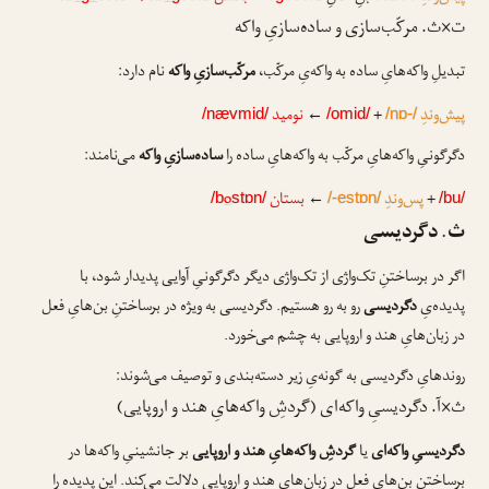
ت×ث. مرکّب‌سازی و ساده‌سازیِ واکه
تبدیلِ واکه‌هایِ ساده به واکه‌یِ مرکّب،
مرکّب‌سازیِ واکه
نام دارد:
پیش‌وندِ
+
←
نومید
/nævmid/
/omid/
/nɒ-/
دگرگونیِ واکه‌هایِ مرکّب به واکه‌هایِ ساده را
ساده‌سازیِ واکه
می‌نامند:
+
پس‌وندِ
←
بستان
o
/b
stɒn/
/-estɒn/
/bu/
ث. دگردیسی
اگر در برساختنِ تک‌واژی از تک‌واژی دیگر دگرگونیِ آوایی پدیدار شود، با
پدیده‌یِ
دگردیسی
رو به رو هستیم. دگردیسی به ویژه در برساختنِ بن‌هایِ فعل
در زبان‌هایِ هند و اروپایی به چشم می‌خورد.
روندهایِ دگردیسی به گونه‌یِ زیر دسته‌بندی و توصیف می‌شوند:
ث×آ. دگردیسیِ واکه‌ای (گردشِ واکه‌هایِ هند و اروپایی)
دگردیسیِ واکه‌ای
یا
گردشِ واکه‌هایِ هند و اروپایی
بر جانشینیِ واکه‌ها در
برساختنِ بن‌هایِ فعل در زبان‌هایِ هند و اروپایی دلالت می‌کند. این پدیده را