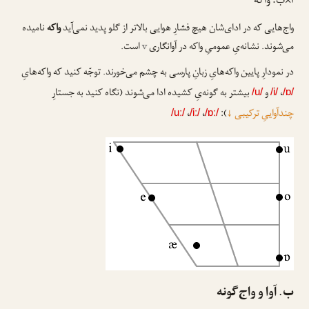
آ×ب. واکه
واج‌هایی که در ادای‌شان هیچ فشارِ هوایی بالاتر از گلو پدید نمی‌آید
واکه
نامیده
می‌شوند. نشانه‌یِ عمومیِ واکه در آوانگاری
v
ا‌ست.
در نمودارِ پایین واکه‌هایِ زبانِ پارسی به چشم می‌خورند. توجّه کنید که واکه‌هایِ
،
و
بیشتر به گونه‌یِ کشیده ادا می‌شوند (نگاه کنید به جستارِ
/u/
/i/
/ɒ/
چندآواییِ ترکیبی
↓
):
،
،
/uː/
/iː/
/ɒː/
ب. آوا و واج‌گونه