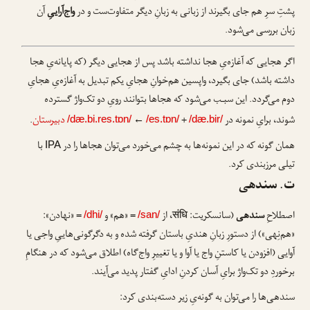
پشتِ سرِ هم جای بگیرند از زبانی به زبانِ دیگر متفاوت‌ست و در
واج‌آراییِ
آن
زبان بررسی می‌شود.
اگر هجایی که آغازه‌یِ هجا نداشته باشد پس از هجایی دیگر (که پایانه‌یِ هجا
داشته باشد) جای بگیرد، واپسین هم‌خوانِ هجایِ یکم تبدیل به آغازه‌یِ هجایِ
دوم می‌گردد. این سبـب می‌شود که هجاها بتوانند رویِ دو تک‌واژ گسترده
شوند، برایِ نمونه در
+
←
دبیرستان
.
/dæ.bi.res.tɒn/
/es.tɒn/
/dæ.bir/
همان گونه که در این نمونه‌ها به چشم می‌خورد می‌توان هجاها را در
با
IPA
تیلی مرزبندی کرد.
ت. سندهی
اصطلاحِ
سندهی
(سانسکریت:
संधि
، از
= «هم» و
= «نهادن»:
/dhi/
/san/
«هم‌نِهی») از دستورِ زبانِ هندیِ باستان گرفته شده و به دگرگونی‌هاییِ واجی یا
آوایی (افزودن یا کاستنِ واج یا آوا و یا تغییرِ واج‌گاه) اطلاق می‌شود که در هنگامِ
برخوردِ دو تک‌واژ برایِ آسان کردنِ ادایِ گفتار پدید می‌آیند.
سندهی‌ها را می‌توان به گونه‌یِ زیر دسته‌بندی کرد: