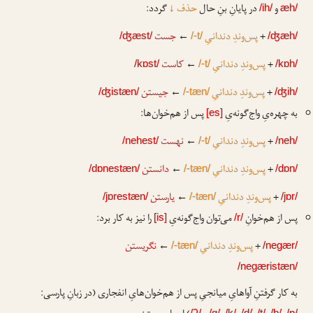
و
در پایانِ بنِ حال
حذف
↓
گردد:
/ih/
æh/
+
پس‌وندِ دندانیِ
←
جست
/ʤæst/
/-t/
/ʤæh/
+
پس‌وندِ دندانیِ
←
کاست
/kɒst/
/-t/
/kɒh/
+
پس‌وندِ دندانیِ
←
جیستن
/ʤistæn/
/-tæn/
/ʤih/
به چهره‌یِ واج‌گونه‌یِ
پس از هم‌خوان‌ها:
[es]
+
پس‌وندِ دندانیِ
←
نهست
/nehest/
/-t/
/neh/
+
پس‌وندِ دندانیِ
←
دانستن
/dɒnestæn/
/-tæn/
/dɒn/
+
پس‌وندِ دندانیِ
←
یارستن
/jɒrestæn/
/-tæn/
/jɒr/
پس از هم‌خوانِ
می‌توان واج‌گونه‌یِ
را نیز به کار برد:
[is]
/r/
+
پس‌وندِ دندانیِ
←
نگریستن
/-tæn/
/negær/
/negæristæn/
به کار گرفتنِ آواهایِ میانجیِ پس از هم‌خوان‌هایِ انفجاری (در زبانِ پارسی:
/ʔ/
/g/
/k/
/d/
/t/
/b/
/p/