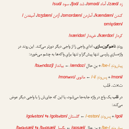
زد
،
آماد
،
شد
،
سود
/sud/
/ʃod/
/ɒmɒd/
/zæd/
کندن
،
آماردن
،
آژدن
،
آمیغدن
/
/ɒʒdæn/
/ɒmɒrdæn/
/kændæn/
ɒmiɣdæn/
کردار
،
خریدار
/xæridɒr/
/kærdɒr/
روندِ
ناهم‌گون‌سازی
، ادایِ واجی را از واجی دیگر دورتر می‌کند. این روند در
واژه‌سازیِ پارسی تنها پیش‌گرا و تنها برایِ واکه‌ها به چشم می‌خورد:
پیش‌وندِ
+ بنِ حالِ
←
بیانداز
iæ
/b
ndɒzʃ/
/ændɒz/
/be-/
+
پس‌وندِ
←
مانوی
i
æ
/mɒn
v
/
/-i/
/mɒni/
ت×ت. قلب
در
قلب
یک واج در واژه جابه‌جا می‌شود، یا این که جای‌ش را با واجی دیگر عوض
می‌کند:
+
پس‌وندِ
←
گلستان
e
e
/gol
stɒn/
⇆
/gols
tɒn/
/-estɒn/
/gol/
پیش‌وندِ
+ بنِ حالِ
←
بگسل
o
o
e
/b
g
sæl/
⇆
/b
gsæl/
/gosæl/
/be-/