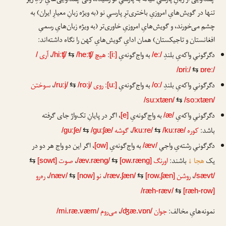
چندآوایی از زبانِ پارسیِ میانه به پارسیِ نو رسیده، ولی چندآوایی‌هایِ آزادِ زیر
تنها در گویش‌هایِ امروزیِ باختری‌ترِ پارسیِ نو (به ویژه زبانِ معیارِ ایران) به
چشم می‌خورند، و گویش‌هایِ امروزیِ خاوری‌تر (به ویژه زبان‌هایِ رسمیِ
افغانستان و تاجیکستان) همان ادایِ گویش‌هایِ کهن را نگاه داشته‌اند:
دگرگونیِ واکه‌یِ بلندِ
به واج‌گونه‌یِ
:
هیچ
،
آری
/
/hiːʧ/
⇆
/heːʧ/
[iː]
/eː/
/ɒriː/
⇆
ɒreː/
دگرگونیِ واکه‌یِ بلندِ
به واج‌گونه‌یِ
:
روی
،
سوختن
/ruːj/
⇆
/roːj/
[uː]
/oː/
/suːxtæn/
⇆
/soːxtæn/
دگرگونیِ واکه‌یِ
به واج‌گونه‌یِ
، اگر در پایانِ تک‌واژ جای گرفته
[e]
/æ/
باشد:
کوره
،
گوشه
/guːʃe/
⇆
/guːʃæ/
/kuːre/
⇆
/kuːræ/
دگرگونیِ رشته‌یِ واجیِ
به واج‌گونه‌یِ
، اگر این دو واج هر دو در
[ow]
/æv/
یک
هجا
↓
باشند:
اورنگ
،
صوت
⇆
[sowt]
/æv.ræng/
⇆
[ow.ræng]
،
روشن
،
نو
،
ره‌رو
/næv/
⇆
[now]
/ræv.ʃæn/
⇆
[row.ʃæn]
/sævt/
/ræh-ræv/
⇆
[ræh-row]
نمونه‌هایِ مخالف:
جوان
،
می‌روم
/mi.ræ.væm/
/ʤæ.vɒn/