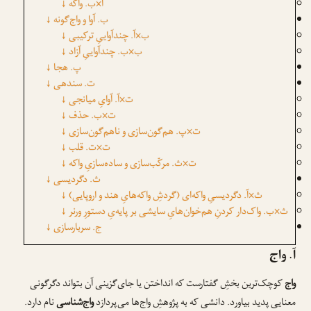
آ×ب. واکه
↓
ب. آوا و واج‌گونه
↓
ب×آ. چندآواییِ ترکیبی
↓
ب×ب. چندآواییِ آزاد
↓
پ. هجا
↓
ت. سندهی
↓
ت×آ. آوایِ میانجی
↓
ت×ب. حذف
↓
ت×پ. هم‌گون‌سازی و ناهم‌گون‌سازی
↓
ت×ت. قلب
↓
ت×ث. مرکّب‌سازی و ساده‌سازیِ واکه
↓
ث. دگردیسی
↓
ث×آ. دگردیسیِ واکه‌ای (گردشِ واکه‌هایِ هند و اروپایی)
↓
ث×ب. واک‌دار کردنِ هم‌خوان‌هایِ سایشی بر پایه‌یِ دستورِ ورنر
↓
ج. سربارسازی
↓
آ. واج
واج
کوچک‌ترین بخشِ گفتارست که انداختن یا جای‌گزینی آن بتواند دگرگونی
معنایی پدید بیاورد. دانشی که به پژوهشِ واج‌ها می‌پردازد
واج‌شناسی
نام دارد.