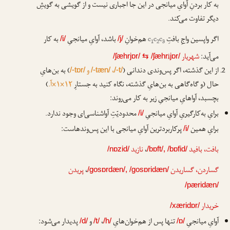
به کار بردنِ آوایِ میانجی در این جا اجباری نیست و از گویشی به گویشِ
دیگر تفاوت می‌کند.
اگر واپسین واجِ بافتِ
c
c
c
هم‌خوانِ
باشد، آوایِ میانجیِ
به کار
/i/
/j/
1
2
3
می‌آید:
شهریار
i
/ʃæhrjɒr/
⇆
/ʃæhr
jɒr/
از این گذشته، اگر پس‌وندی دندانی (
،
و
) به بن‌هایِ
/-tɒr/
/-tæn/
/-t/
حال (و گاه‌گاهی به بن‌هایِ گذشته، نگاه کنید به جستارِ
۱۲×۱×آ.
)
بچسبد، آواهایِ میانجیِ زیر به کار می‌روند:
برایِ به‌کارگیریِ آوایِ میانجیِ
محدودیّتِ آواشناسی‌ای وجود ندارد.
/i/
برایِ همین
پرکاربردترین آوایِ میانجی با این پس‌وندهاست:
/i/
بافت، بافید
،
نازید
/nɒzid/
/bɒft/, /bɒfid/
گساردن، گساریدن
،
پریدن
/gosɒrdæn/, /gosɒridæn/
/pæridæn/
خریدار
/xæridɒr/
آوایِ میانجیِ
تنها پس از هم‌خوان‌هایِ
،
و
پدیدار می‌شود:
/d/
/t/
/h/
/ɒ/