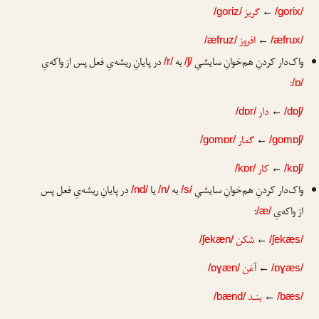
←
گریز
/goriz/
/gorix/
←
افروز
/æfruz/
/æfrux/
واک‌دار کردنِ هم‌خوانِ سایشیِ
به
در پایانِ ریشه‌یِ فعل پس از واکه‌یِ
/r/
/ʃ/
:
/ɒ/
←
دار
/dɒr/
/dɒʃ/
←
گمار
/gomɒr/
/gomɒʃ/
←
کار
/kɒr/
/kɒʃ/
واک‌دار کردنِ هم‌خوانِ سایشیِ
به
یا
در پایانِ ریشه‌یِ فعل پس
/nd/
/n/
/s/
از واکه‌یِ
:
/æ/
←
شکن
/ʃekæn/
/ʃekæs/
←
آغن
/ɒɣæn/
/ɒɣæs/
←
بنـد
/bænd/
/bæs/