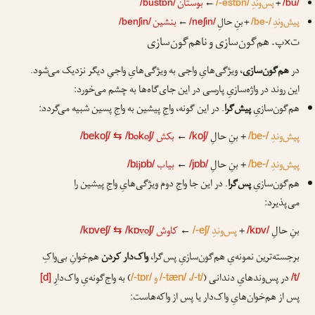
بوستان
+
پس‌وندِ
←
/bustɒn/
/-estɒn/
/bu/
بنشین
پیش‌وندِ
+ بنِ حالِ
←
/benʃin/
/neʃin/
/be-/
ت×پ. هم‌گون‌سازی و ناهم‌گون‌سازی
در
هم‌گون‌سازی
، ویژگی‌هایِ واجی به ویژگی‌هایِ واجیِ دیگر نزدیک می‌شود.
این روند در واژه‌سازیِ پارسی در این جای‌گاه‌ها به چشم می‌خورد:
هم‌گون‌سازیِ
پیش‌گرا
. در این گونه، واجِ پیشین به واجِ پسین شبیه می‌گردد:
پیش‌وندِ
+ بنِ حالِ
←
بکش
o
o
/bekoʃ/
⇆
/b
k
ʃ/
/koʃ/
/be-/
پیش‌وندِ
+ بنِ حالِ
←
بیاب
ij
/b
ɒb/
/jɒb/
/be-/
هم‌گون‌سازیِ
پس‌گرا
. در این جا واجِ دوم ویژگی‌هایِ واجِ پیشین را
می‌پذیرد:
بنِ حالِ
+
پس‌وندِ
←
کاوش
vo
/kɒveʃ/
⇆
/kɒ
ʃ/
/-eʃ/
/kɒv/
برجسته‌ترین نمونه‌یِ هم‌گون‌سازیِ پس‌گرا،
واک‌دار کردن
هم‌خوانِ بی‌واکِ
در پس‌وندهایِ دندانی (
،
و
) به واج‌گونه‌یِ واک‌دارِ
[d]
/-tɒr/
/-tæn/
/-t/
/t/
پس از هم‌خوان‌هایِ واک‌دار یا پس از واکه‌هاست: