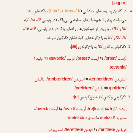
[ʃæjpur]
در کانون پس‌وندهایِ دندانی (
،
و
)، واکه‌هایِ بلند
/-tɒr/
/-tæn/
/-t/
می‌توانند پیش از هم‌خوان‌هایِ سایشیِ بی‌واک (در پارسی
،
،
،
/ʃ/
/s/
/f/
و
) و یا پیش از هم‌خوان‌هایِ لثه‌ایِ واک‌دار (در پارسی:
،
،
/n/
/d/
/h/
/x/
،
و
) به واج‌گونه‌هایِ کوتاه‌شان دگرگون شوند:
/l/
/z/
/r/
دگرگونیِ واکه‌یِ
به واج‌گونه‌یِ
:
[æ]
/ɒ/
آراست
آرست
,
اوانید
اونید
/
⇆
/ævɒnid/
/ɒræst/
⇆
/ɒrɒst/
ævænid/
انباریدن
انبریدن
،
پالیدن
/ænbæridæn/
=
/ænbɒridæn/
پلیدن
/pælidæn/
⇆
/pɒlidæn/
دگرگونیِ واکه‌یِ
به واج‌گونه‌یِ
:
[e]
/i/
ریشت
رشت
،
آویخت
آوخت
،
/ɒvext/
⇆
/ɒvixt/
/reʃt/
⇆
/riʃt/
ستیزید
ستزید
/setezid/
⇆
/setizid/
فریفتن
فرفتن
،
استیهیدن
/fereftæn/
⇆
/feriftæn/