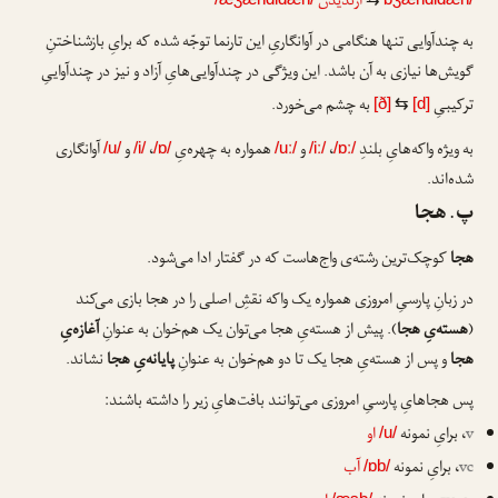
اژندیدن
به چندآوایی تنها هنگامی در آوانگاریِ این تارنما توجّه شده که برایِ بازشناختنِ
گویش‌ها نیازی به آن باشد. این ویژگی در چندآوایی‌هایِ آزاد و نیز در چندآواییِ
ترکیبیِ
به چشم می‌خورد.
[ð]
⇆
[d]
به ویژه واکه‌هایِ بلندِ
،
و
همواره به چهره‌یِ
،
و
آوانگاری
/u/
/i/
/ɒ/
/uː/
/iː/
/ɒː/
شده‌اند.
پ. هجا
هجا
کوچک‌ترین رشته‌ی واج‌هاست که در گفتار ادا می‌شود.
در زبانِ پارسیِ امروزی همواره یک واکه نقشِ اصلی را در هجا بازی می‌کند
(
هسته‌یِ هجا
). پیش از هسته‌یِ هجا می‌توان یک هم‌خوان به عنوانِ
آغازه‌یِ
هجا
و پس از هسته‌یِ هجا یک تا دو هم‌خوان به عنوانِ
پایانه‌یِ هجا
نشاند.
پس هجاهایِ پارسیِ امروزی می‌توانند بافت‌هایِ زیر را داشته باشند:
v
، برایِ نمونه
او
/u/
vc
، برایِ نمونه
آب
/ɒb/