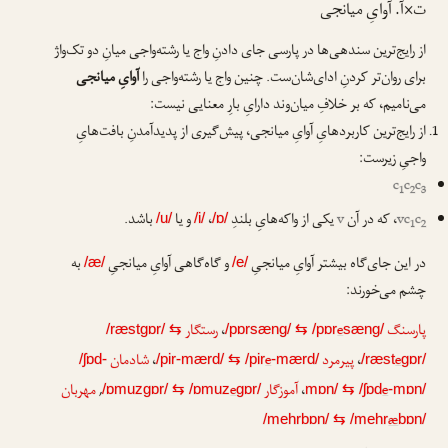
ت×آ. آوایِ میانجی
از رایج‌ترین سندهی‌ها در پارسی جای دادنِ واج یا رشته‌واجی میانِ دو تک‌واژ
برای ر‌وان‌تر کردنِ ادای‌شان‌ست. چنین واج یا رشته‌واجی را
آوایِ میانجی
می‌نامیم، که بر خلافِ میان‌وند دارایِ بارِ معنایی نیست:
از رایج‌ترین کاربردهایِ آوایِ میانجی، پیش‌گیری از پدیدآمدنِ بافت‌هایِ
واجیِ زیرست:
c
c
c
1
2
3
c
vc
، که در آن
v
یکی از واکه‌هایِ بلندِ
،
و یا
باشد.
/u/
/i/
/ɒ/
1
2
در این جای‌گاه بیشتر آوایِ میانجیِ
و گاه‌گاهی آوایِ میانجیِ
به
/æ/
/e/
چشم می‌خورند:
پارسنگ
e
،
رستگار
/ræstgɒr/
⇆
/pɒrsæng/
⇆
/pɒr
sæng/
e
،
پیرمرد
e
،
شادمان
/ʃɒd-
/pir-mærd/
⇆
/pir
-mærd/
/ræst
gɒr/
e
،
آموزگار
e
,
مهربان
/ɒmuzgɒr/
⇆
/ɒmuz
gɒr/
mɒn/
⇆
/ʃɒd
-mɒn/
æ
/mehrbɒn/
⇆
/mehr
bɒn/