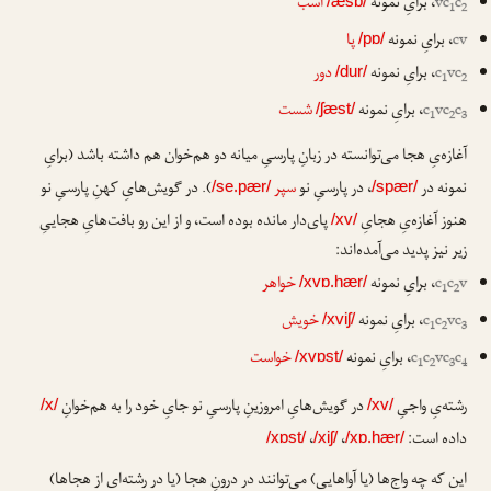
c
vc
، برایِ نمونه
اسب
/æsb/
1
2
cv
، برایِ نمونه
پا
/pɒ/
vc
c
، برایِ نمونه
دور
/dur/
1
2
c
vc
c
، برایِ نمونه
شست
/ʃæst/
1
2
3
آغازه‌یِ هجا می‌توانسته در زبانِ پارسیِ میانه دو هم‌خوان هم داشته باشد (برایِ
نمونه در
، در پارسیِ نو
سپر
). در گویش‌هایِ کهنِ پارسیِ نو
/se.pær/
/spær/
هنوز آغازه‌یِ هجایِ
پای‌دار مانده بوده است، و از این رو بافت‌هایِ هجاییِ
/xv/
زیر نیز پدید می‌آمده‌اند:
v
c
c
، برایِ نمونه
خواهر
/xvɒ.hær/
1
2
vc
c
c
، برایِ نمونه
خویش
/xviʃ/
1
2
3
c
vc
c
c
، برایِ نمونه
خواست
/xvɒst/
1
2
3
4
رشته‌یِ واجیِ
در گویش‌هایِ امروزینِ پارسیِ نو جایِ خود را به هم‌خوانِ
/x/
/xv/
داده است:
،
،
/xɒst/
/xiʃ/
/xɒ.hær/
این که چه واج‌ها (یا آواهایی) می‌توانند در درونِ هجا (یا در رشته‌ای از هجاها)