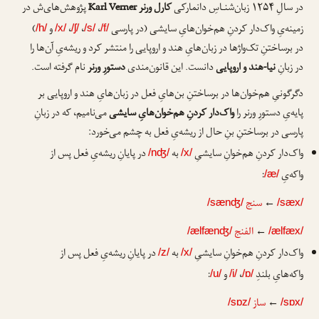
در سالِ ۱۲۵۴ زبان‌شنـاسِ دانمارکی
کارل ورنر
Karl Verner
پژوهش‌های‌ش در
زمینه‌یِ واک‌دار کردنِ هم‌خوان‌هایِ سایشی (در پارسی
،
،
،
و
)
/h/
/x/
/ʃ/
/s/
/f/
در برساختنِ تک‌واژها در زبان‌هایِ هند و اروپایی را منتشر کرد و ریشه‌یِ آن‌ها را
در زبانِ
نیا-هند و اروپایی
دانست. این قانون‌مندی
دستورِ ورنر
نام گرفته است.
دگرگونیِ هم‌خوان‌ها در برساختنِ بن‌هایِ فعل در زبان‌هایِ هند و اروپایی بر
پایه‌یِ دستورِ ورنر را
واک‌دار کردنِ هم‌خوان‌هایِ سایشی
می‌نامیم، که در زبانِ
پارسی در برساختنِ بنِ حال از ریشه‌یِ فعل به چشم می‌خورد:
واک‌دار کردنِ هم‌خوانِ سایشیِ
به
در پایانِ ریشه‌یِ فعل پس از
/nʤ/
/x/
واکه‌یِ
:
/æ/
←
سنج
/sænʤ/
/sæx/
←
الفنج
/ælfænʤ/
/ælfæx/
واک‌دار کردنِ هم‌خوانِ سایشیِ
به
در پایانِ ریشه‌یِ فعل پس از
/z/
/x/
واکه‌هایِ بلندِ
،
و
:
/u/
/i/
/ɒ/
←
ساز
/sɒz/
/sɒx/