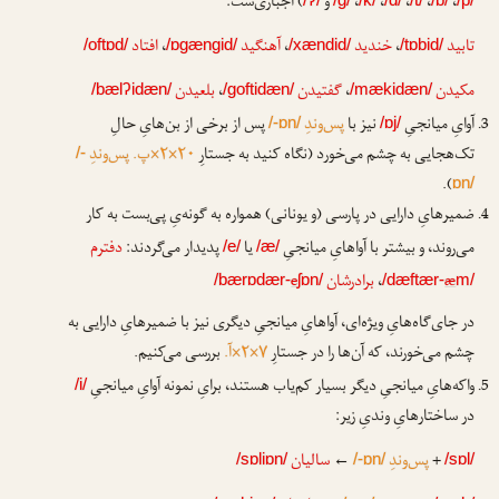
،
،
،
،
،
و
) اجباری‌ست:
تابید
،
خندید
،
آهنگید
،
افتاد
/oftɒd/
/ɒgængid/
/xændid/
/tɒbid/
مکیدن
،
گفتیدن
،
بلعیدن
/bælʔidæn/
/goftidæn/
/mækidæn/
آوایِ میانجیِ
نیز با
پس‌وندِ
پس از برخی از بن‌هایِ حالِ
/-ɒn/
/ɒj/
تک‌هجایی به چشم می‌خورد (نگاه کنید به جستارِ
۲۰×۲×پ. پس‌وندِ
/-
).
ɒn/
ضمیرهایِ دارایی در پارسی (و یونانی) همواره به گونه‌یِ پی‌بست به کار
می‌روند، و بیشتر با آواهایِ میانجیِ
یا
پدیدار می‌گردند:
دفترم
/e/
/æ/
æ
،
برادرشان
e
/bærɒdær-
ʃɒn/
/dæftær-
m/
در جای‌گاه‌هایِ ویژه‌ای، آواهایِ میانجیِ دیگری نیز با ضمیرهایِ دارایی به
چشم می‌خورند، که آن‌ها را در جستارِ
۷×۲×آ.
بررسی می‌کنیم.
واکه‌هایِ میانجیِ دیگر بسیار کم‌یاب هستند، برایِ نمونه آوایِ میانجیِ
/i/
در ساختارهایِ وندیِ زیر:
+
پس‌وندِ
←
سالیان
/sɒliɒn/
/-ɒn/
/sɒl/