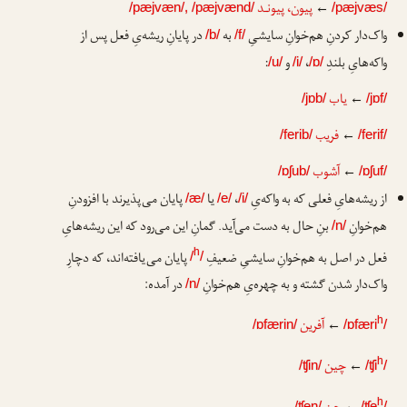
←
پیون، پیونـد
/pæjvæn/, /pæjvænd/
/pæjvæs/
واک‌دار کردنِ هم‌خوانِ سایشیِ
به
در پایانِ ریشه‌یِ فعل پس از
/b/
/f/
واکه‌هایِ بلندِ
،
و
:
/u/
/i/
/ɒ/
←
یاب
/jɒb/
/jɒf/
←
فریب
/ferib/
/ferif/
←
آشوب
/ɒʃub/
/ɒʃuf/
از ریشه‌هایِ فعلی که به واکه‌یِ
،
یا
پایان می‌پذیرند با افزودنِ
/æ/
/e/
/i/
هم‌خوانِ
بنِ حال به دست می‌آید. گمانِ این می‌رود که این ریشه‌هایِ
/n/
فعل در اصل به هم‌خوانِ سایشیِ ضعیفِ
پایان می‌یافته‌اند، که دچارِ
h
/
/
واک‌دار شدن گشته و به چهره‌یِ هم‌خوانِ
در آمده:
/n/
←
آفرین
h
/ɒfærin/
/ɒfæri
/
←
چین
h
/ʧin/
/ʧi
/
h
/ʧen/
/ʧe
/