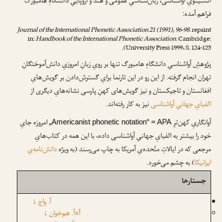
انستیتویِ آواشناسی، زبان‌شناسیِ عمومی و هند و اروپاییِ دانشگاهِ هامبورگ
فراهم آمده:
Journal of the International Phonetic Association 21 (1991), 96-98
. repaint
in:
Handbook of the International Phonetic Association
. Cambridge:
University Press 1999، S. 124-125).
پژوهشِ آواشناسیِ دانشگاهِ هامبورگ تنها بر رویِ زبانِ امروزیِ دانش‌آموختگانِ
تهران انجام گرفته. از این رو در این تارنما برایِ گسترش‌دادن بر گویش‌هایِ
افغانستان و تاجیکستان و نیز گویش‌های کهنِ پارسی نشانه‌هایِ دیگری از
الفبایِ جهانیِ آواشناسی
نیز به کار رفته‌اند.
آوانگاریِ کهن‌ترِ
امروزه جایِ
„Americanist phonetic notation“ = APA
خود را بیشتر به الفبایِ جهانیِ آواشناسی داده، با این همه در کتاب‌هایِ
مرجعی که در ایالاتِ متّحده‌یِ آمریکا به چاپ می‌رسند (به ویژه
دانش‌نامه‌یِ
ایرانیکا
) به چشم می‌خورد.
جستارها
آ. واج
↓
آ×آ. هم‌خوان
↓