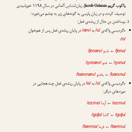
یاکوب گریم
Jacob Grimm
، زبان‌شنـاسِ آلمانی در سالِ ۱۱۹۸ خورشیدی
توصیف کرده، و در زبانِ پارسی به گونه‌هایِ زیر به چشم می‌خورد:
برساختنِ بنِ حال از ریشه‌یِ فعل:
دگردیسیِ واکه‌یِ
به
در پایانِ ریشه‌یِ فعل پس از هم‌خوانِ
/æv/
/u/
:
/n/
←
شنو
/ʃenæv/
/ʃenu/
←
غنو
/ɣonæv/
/ɣonu/
←
بخنو
/bæxnæv/
/bæxnu/
دگردیسیِ واکه‌یِ
به
در پایانِ ریشه‌یِ فعلِ چندهجایی در
/ɒ/
/u/
موردهایِ دیگر:
←
آزما
/ɒzmɒ/
/ɒzmu/
←
گشا
/goʃɒ/
/goʃu/
←
فرما
/færmɒ/
/færmu/