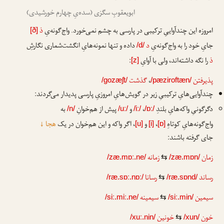
ابویعقوبِ سگزی (سده‌یِ چهارم خورشیدی)
امروزه این چندآواییِ ترکیبی در پارسی به چشم نمی‌خورد. واج‌گونه‌یِ
ذ
[ð]
جایِ خود را به واج‌گونه‌یِ
د
داده و تنها نمونه‌هایِ انگشت‌شماری نگارشِ
/d/
ذ
را نگه داشته‌اند، ولی با آوایِ
:
[z]
پذیرفتن
،
گذشت
/gozæʃt/
/pæziroftæn/
چندآوایی‌هایِ ترکیبیِ زیر در گویش‌هایِ امروزیِ پارسی پدیدار می‌گردند:
دگرگونیِ واکه‌هایِ بلندِ
،
و
پیش از هم‌خوانِ
به
/n/
/uː/
/iː/
/ɒː/
واج‌گونه‌هایِ کوتاهِ
،
و
، اگر واکه و این هم‌خوان در یک
هجا
↓
[u]
[i]
[ɒ]
جای گرفته باشند:
زمان
زمانه
/zæ.mɒː.ne/
⇆
/zæ.mɒn/
رساند
رسانا
/ræ.sɒː.nɒː/
⇆
/ræ.sɒnd/
سیمین
سیمینه
/siː.miː.ne/
⇆
/siː.min/
خون
خونین
/xuː.nin/
⇆
/xun/