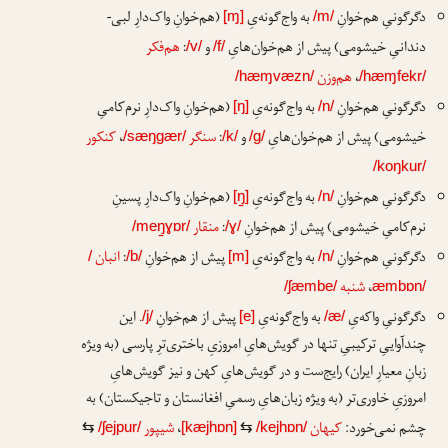
دگرگونیِ هم‌خوانِ
به واج‌گونه‌یِ
(هم‌خوانِ واک‌دارِ لبی-
[ɱ]
/m/
دندانیِ خیشومی) پیش از هم‌خوان‌هایِ
و
:
هم‌فکر
/v/
/f/
،
هم‌وزن
/hæɱvæzn/
/hæɱfekr/
دگرگونیِ هم‌خوانِ
به واج‌گونه‌یِ
(هم‌خوانِ واک‌دارِ نرم‌کامیِ
[ŋ]
/n/
خیشومی) پیش از هم‌خوان‌هایِ
و
:
سنگر
،
کنکور
/sæŋgær/
/k/
/g/
/koŋkur/
دگرگونیِ هم‌خوانِ
به واج‌گونه‌یِ
(هم‌خوانِ واک‌دارِ پسینِ
[ŋ̠]
/n/
نرم‌کامیِ خیشومی) پیش از هم‌خوانِ
:
منقار
/meŋ̠ɣɒr/
/ɣ/
دگرگونیِ هم‌خوانِ
به واج‌گونه‌یِ
پیش از هم‌خوانِ
:
انبان
/
/b/
[m]
/n/
،
شنبه
/ʃæmbe/
æmbɒn/
دگرگونیِ واکه‌یِ
به واج‌گونه‌یِ
پیش از هم‌خوانِ
. این
/j/
[e]
/æ/
چندآواییِ ترکیبیِ تنها در گویش‌هایِ امروزیِ باختری‌ترِ پارسی (به ویژه
زبانِ معیارِ ایران) رایج‌ست و در گویش‌هایِ کهن و نیز گویش‌هایِ
امروزیِ خاوری‌تر (به ویژه زبان‌هایِ رسمیِ افغانستان و تاجیکستان) به
چشم نمی‌خورد:
کیهان
،
شیپور
⇆
/ʃejpur/
[kæjhɒn]
⇆
/kejhɒn/