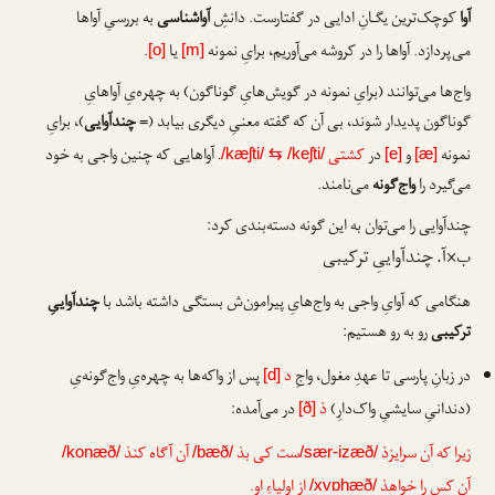
آوا
کوچک‌ترین یگـانِ ادایی در گفتارست. دانشِ
آواشناسی
به بررسیِ آواها
می‌پردازد. آواها را در کروشه می‌آوریم، برایِ نمونه
یا
.
[o]
[m]
واج‌ها می‌توانند (برایِ نمونه در گویش‌هایِ گوناگون) به چهره‌یِ آواهایِ
گوناگون پدیدار شوند، بی آن که گفته معنیِ دیگری بیابد (=
چندآوایی
)، برایِ
نمونه
و
در
کشتی
. آواهایی که چنین واجی به خود
/kæʃti/
⇆
/keʃti/
[e]
[æ]
می‌گیرد را
واج‌گونه
می‌نامند.
چندآوایی را می‌توان به این گونه دسته‌بندی کرد:
ب×آ. چندآواییِ ترکیبی
هنگامی که آوایِ واجی به واج‌هایِ پیرامون‌ش بستگی داشته باشد با
چندآواییِ
ترکیبی
رو به رو هستیم:
در زبانِ پارسی تا عهدِ مغول، واجِ
د
پس از واکه‌ها به چهره‌یِ واج‌گونه‌یِ
[d]
(دندانیِ سایشیِ واک‌دارِ)
ذ
در می‌آمده:
[ð]
زیرا که آن سرایزذ
ست کی بذ
آن آگاه کنذ
/konæð/
/bæð/
/sær-izæð/
آن کس را خواهذ
از اولیاءِ او.
/xvɒhæð/