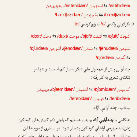
استهیدن
،
بخچیزیدن
/estehidæn/
⇆
/estihidæn/
بخچزیدن
/bæxʧezidæn/
⇆
/bæxʧizidæn/
دگرگونیِ واکه‌یِ
به واج‌گونه‌یِ
:
[o]
/u/
آشوفت
آشفت
،
دوخت
دخت
/doxt/
⇆
/duxt/
/ɒʃoft/
⇆
/ɒʃuft/
شنودن
شندن
،
آشوردن
/ɒʃurdæn/
/ʃenodæn/
⇆
/ʃenudæn/
آشردن
/ɒʃordæn/
⇆
چندآوایی پیش از هم‌خوان‌هایِ دیگر بسیار کم‌یاب‌ست و تنها در
تنگنایِ شعری به کار رفته:
آشامیدن
آشمیدن
،
فریبیدن
/ɒʃæmidæn/
⇆
/ɒʃɒmidæn/
فربیدن
/ferebidæn/
⇆
/feribidæn/
ب×ب. چندآواییِ آزاد
هنگامی با
چندآواییِ آزاد
رو به رو هستیم که واجی (در گویش‌هایِ گوناگونِ
زبان) به چهره‌یِ آواهایِ گوناگون پدیدار شود. در بسیاری از موردها این