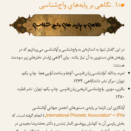
۱. نگاهی بر پایه‌هایِ واج‌شناسی
0
در این گفتار تنها به انـدازه‌ای به واج‌شناسی و آواشناسی می‌پردازیم که در
پژوهش‌هایِ دستوری به آن نیاز باشد. برایِ آگاهیِ ژرف‌تر دفترهایِ زیر سودمند
هستند:
ثمره، یدالله.
آواشناسی زبان فارسی – آواها و ساخت آوایی هجا
. چاپِ یکم،
تهران: مرکز نشر دانشگاهی، ۱۳۶۴.
باقری، مهری.
واج‌شناسی تاریخی زبان فارسی
. چاپِ یکم، تهران: نشر قطره،
۱۳۸۰.
آوانگاریِ این تارنما بر پایه‌یِ دستورهایِ انجمنِ جهانیِ آواشناسی
(
) انجام گرفته است، که
„International Phonetic Association“ = IPA
بخشِ پارسی آن به کوششِ پروفسور اِلمار تِندِس و دکتر محمّدرضا مجیدی در