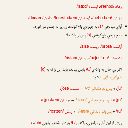
رهاد
،
ایستاد
/istɒd/
/ræhɒd/
نهادن
،
فرستادن
،
دادن
/dɒdæn/
/ferestɒdæn/
/nehɒdæn/
آوایِ میانجیِ
به چهره‌یِ واج‌گونه‌هایِ زیر به چشم می‌خورد:
/s/
به چهره‌یِ واج‌گونه‌یِ
پس از واکه‌ها:
[s]
آراست
،
زیست
/zist/
/ɒrɒst/
نشاستن
،
ریستن
/ristan/
/neʃɒstæn/
اگر بنِ حال به واکه‌یِ
پایان بیابد، باید این واکه به
[o]
/u/
هم‌گون‌سازی
↓
شود:
+
پس‌وندِ دندانیِ
←
شست
/ʃost/
/-t/
/ʃu/
+
پس‌وندِ دندانیِ
←
جستن
/ʤostæn/
/-tæn/
/ʤu/
+
پس‌وندِ دندانیِ
←
رستن
/rostæn/
/-tæn/
/ru/
پیش از این آوایِ میانجی، واکه‌یِ
باید از رشته‌یِ واجیِ
،
/
/ɒh/
/h/