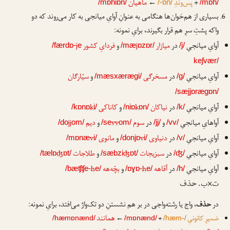
+
پس‌وندِ
←
ماهیان
/mɒhiɒn/
/-ɒn/
/mɒh/
بسیاری از هم‌خوان‌ها هنگامی به عنوانِ آوایِ میانجی به کار می‌روند که دو
واکه پشتِ سرِ هم قرار بگیرند، برایِ نمونه:
آوایِ میانجیِ
در
میازار
j
و
فردایِ کشور
j
/færdɒ-
e
/mæ
ɒzɒr/
/j/
keʃvær/
آوایِ میانجیِ
در
مسخرگی
و
سیّارگان
/mæsxærægi/
/g/
/sæjjɒrægɒn/
آوایِ میانجیِ
در
نیاکان
k
و
کاناکی
k
/kɒnɒ
i/
/niɒ
ɒn/
/k/
آواهایِ میانجیِ
و
در
سوم
vv
و
دیم
jj
/do
om/
/se
om/
/jj/
/vv/
آوایِ میانجیِ
در
دنیاوی
v
و
مانوی
v
/mɒnæ
i/
/donjɒ
i/
/v/
آوایِ میانجیِ
در
سبزیجات
ʤ
و
طلاجات
ʤ
/tælɒ
ɒt/
/sæbzi
ɒt/
/ʤ/
آوایِ میانجیِ
در
آقاهه
h
و
بچّه‌هه
h
/bæʧʧe-
e/
/ɒɣɒ-
e/
/h/
ت×ب. حذف
در
حذف
، واج یا رشته‌واجی در بر هم نشستنِ دو تک‌واژ می‌افتد، برایِ نمونه:
همانند
ضمیرِ کانونیِ
+
←
/hæmɒnænd/
/mɒnænd/
/hæm-/