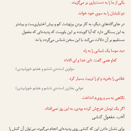
یکی از ما را
به دست‌یاری بر می‌گزیند.
دو تایشان را
به سویِ خود خواند.
در جای‌گاه‌هایِ دیگر، به کار بردنِ برنهشت کم و بیش اختیاری‌ست و بیشتر
به این بستگی دارد که آیا گوینده بر این باورست که پدیده‌ای که مفعولِ
مستقیم بر آن دلالت می‌کند با این سخن شناس می‌گردد یا نه:
دید موسا
یک شبانی را
به راه
که‌او همی گفت: «ای خدا و ای الاه!»
مولوی (سده‌یِ ششم و هفتم خورشیدی)
غلامی را
بخرید و او را تربیتِ بسیار کرد.
عوفیِ بخاری (سده‌یِ ششم و هفتم خورشیدی)
نگاهی
به سر و روی‌م انداخت.
اگر
یک تومان
خرج‌ش کرده بودی، به این روز نمی‌افتاد.
آ×ب. مفعولِ کنشی
برایِ نشـان دادنِ این که کنشی رویِ پدیده‌ای انجام می‌گیرد، می‌توان آن کنش را