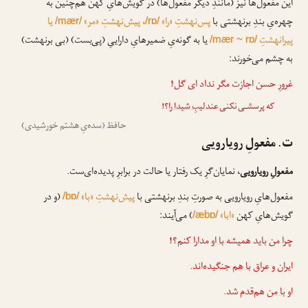
این مفعول‌ها نیز (مانندِ دیگر مفعول‌ها) در گویش‌هایِ کهن هم‌چنین به
چهره‌یِ بندِ برنهشتی با
پس‌نهشتِ «را»
، پیش‌نهشتِ «مر»
یا
/mær/
/rɒ/
پیرانهشتِ
یا به گونه‌یِ ضمیرهایِ داراییِ (پی‌بست) (بی برنهشت)
/mær ~ rɒ/
به چشم می‌خورند:
غرورِ حسن اجازت مگر نداد ای گل!
که پرسشـی نکنی
عندلیبِ شیدا را
؟!
حافظ (سده‌یِ هشتم خورشیدی)
ت. مفعولِ رویارویی
مفعولِ رویارویی
، نمایان‌گرِ یک رفتار یا حالت در برابرِ پدیده‌ای‌ست.
مفعول‌هایِ رویارویی به صورتِ بندِ برنهشتی با
پیش‌نهشتِ «با»
(و در
/bɒ/
گویش‌هایِ کهن
«ابا»
) می‌آیند:
/æbɒ/
چرا من باید همیشه
با او
مدارا کنم؟!
ایران و عراق
با هم
جنگیده‌اند.
او
با من
هم‌قدم شد.