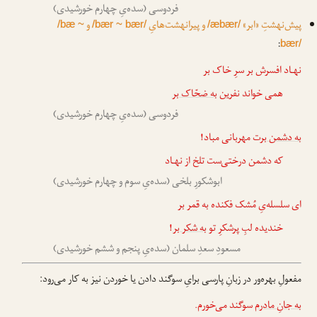
فردوسی (سده‌یِ چهارم خورشیدی)
پیش‌نهشتِ «ابر»
و پیرانهشت‌هایِ
و
/bæ ~
/bær ~ bær/
/æbær/
:
bær/
نهـاد افسرش بر سرِ خاک بر
همی خواند نفرین
به ضحّاک بر
فردوسی (سده‌یِ چهارم خورشیدی)
به دشمن بر
ت مهربانی مباد!
که دشمن درختی‌ست تلخ از نهـاد
ابوشکورِ بلخی (سده‌یِ سوم و چهارم خورشیدی)
ای سلسله‌یِ مُشک فکنده به قمر بر
خندیده لبِ پرشکرِ تو
به شکر بر
!
مسعودِ سعدِ سلمان (سده‌یِ پنجم و ششم خورشیدی)
مفعولِ بهره‌ور در زبانِ پارسی برایِ سوگند دادن یا خوردن نیز به کار می‌رود:
به جانِ مادرم
سوگند می‌خورم.