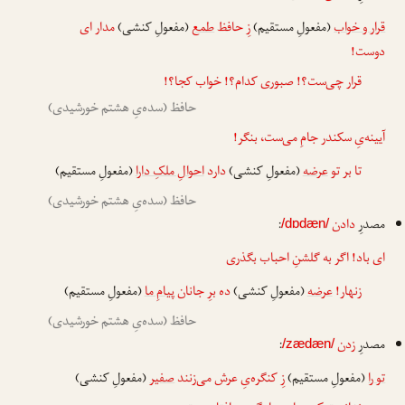
قرار و خواب
(مفعولِ مستقیم)
زِ حافظ
طمع
(مفعولِ کنشی)
مدار
ای
دوست!
قرار چی‌ست؟! صبوری کدام؟! خواب کجا؟!
حافظ (سده‌یِ هشتم خورشیدی)
آیینه‌یِ سکندر جامِ می‌ست، بنگر!
تا بر تو
عرضه
(مفعولِ کنشی)
دارد
احوالِ ملکِ دارا
(مفعولِ مستقیم)
حافظ (سده‌یِ هشتم خورشیدی)
مصدرِ
دادن
:
/dɒdæn/
ای باد! اگر به گلشنِ احباب بگذری
زنهار!
عرضه
(مفعولِ کنشی)
ده
برِ جانان
پیامِ ما
(مفعولِ مستقیم)
حافظ (سده‌یِ هشتم خورشیدی)
مصدرِ
زدن
:
/zædæn/
تو را
(مفعولِ مستقیم)
زِ کنگره‌یِ عرش می‌زنند
صفیر
(مفعولِ کنشی)