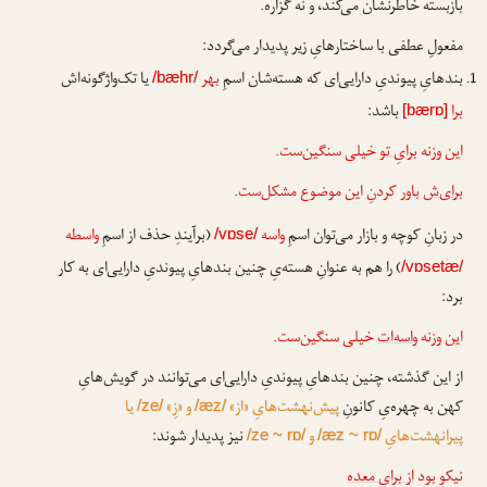
بازبسته خاطرنشان می‌کند، و نه گزاره.
مفعولِ عطفی با ساختارهایِ زیر پدیدار می‌گردد:
بندهایِ پیوندیِ دارایی‌ای که هسته‌شان اسمِ
بهر
یا تک‌واژگونه‌اش
/bæhr/
برا
باشد:
[bærɒ]
این وزنه
برایِ تو
خیلی سنگین‌ست.
برای‌ش
باور کردنِ این موضوع مشکل‌ست.
در زبانِ کوچه و بازار می‌توان اسمِ
واسه
(برآیندِ حذف از اسمِ
واسطه
/vɒse/
) را هم به عنوانِ هسته‌یِ چنین بندهایِ پیوندیِ دارایی‌ای به کار
/vɒsetæ/
برد:
این وزنه
واسه‌ات
خیلی سنگین‌ست.
از این گذشته، چنین بندهایِ پیوندیِ دارایی‌ای می‌توانند در گویش‌هایِ
کهن به چهره‌یِ کانونِ
پیش‌نهشت‌هایِ «از»
و «زِ»
یا
/ze/
/æz/
پیرانهشت‌هایِ
و
نیز پدیدار شوند:
/ze ~ rɒ/
/æz ~ rɒ/
نیکو بود
از برایِ معده