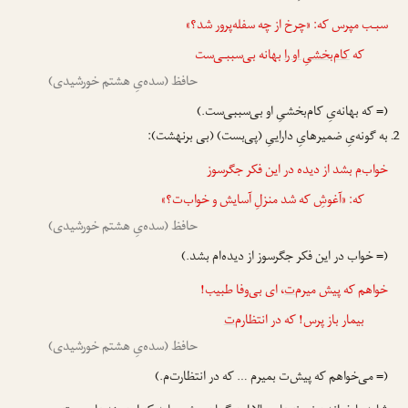
سبـب مپرس که: «چرخ از چه سفله‌پرور شد؟»
که
کام‌بخشیِ او را
بهانه بی‌سببـی‌ست
حافظ (سده‌یِ هشتم خورشیدی)
(= که بهانه‌یِ کام‌بخشیِ او بی‌سببی‌ست.)
به گونه‌یِ ضمیرهایِ داراییِ (پی‌بست) (بی برنهشت):
خواب
‌م
بشد از دیده در این فکر جگرسوز
که: «آغوشِ که شد منزلِ آسایش و خواب‌ت؟»
حافظ (سده‌یِ هشتم خورشیدی)
(= خواب در این فکر جگرسوز از دیده‌ام بشد.)
خواهم که پیش میرم‌
‌ت
، ای بی‌وفا طبیب!
بیمار باز پرس! که در انتظارم‌
‌ت
حافظ (سده‌یِ هشتم خورشیدی)
(= می‌خواهم که پیش‌ت بمیرم … که در انتظارت‌م.)