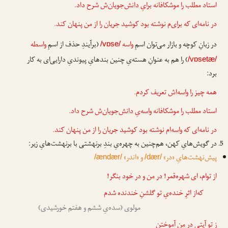
استاد مطلب را موشکافانه
برایِ دانش‌جویان‌ش
شرح داد.
در نامه‌ای که
برای‌م
نوشته بود کوشید جریان را از من پنهان کند.
در زبانِ کوچه و بازار می‌توان اسمِ
واسه
(برآیندِ حذف از اسمِ
واسطه
/vɒse/
) را هم به عنوانِ هسته‌یِ چنین بندهایِ پیوندیِ دارایی‌ای به کار
/vɒsetæ/
برد:
همه چیز را
واسه‌اش
تعریف کردم.
استاد مطلب را موشکافانه
واسه‌یِ دانش‌جویان‌ش
شرح داد.
در نامه‌ای که
واسه‌ام
نوشته بود کوشید جریان را از من پنهان کند.
در گویش‌هایِ کهن، هم‌چنین به چهره‌یِ بندِ برنهشتی با برنهشت‌هایِ زیر:
پیش‌نهشت‌هایِ «در»
و «اندر»
/ændær/
/dær/
از توام، ای شهره‌قمر!
در من
و
در خود
بنگر!
که‌از اثرِ خنده‌یِ تو گلشنِ خندنده شدم
مولوی (سده‌یِ ششم و هفتم خورشیدی)
زِ تو آیتی
در من
آموختن