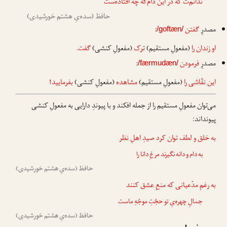
ندانم‌ت که در این دام‌گه چه افتاده‌ست
حافظ (سده‌یِ هشتم خورشیدی)
مصدرِ
گفتن
:
/goftæn/
او
زندان را
(مفعولِ مستقیم)
ترک
(مفعولِ کنشی)
گفت.
مصدرِ
فرمودن
:
/færmudæn/
این نقّاشی را
(مفعولِ مستقیم)
مشاهده
(مفعولِ کنشی)
بفرمایید!
می‌توان مفعولِ مستقیم را از جمله افکند و با پیوندِ دارایی به مفعولِ کنشی
پیونداند:
به خلق و لطف توان کرد صیدِ
اهلِ نظر
به دام و دانه نگیرند مرغِ دانا را
حافظ (سده‌یِ هشتم خورشیدی)
به رغمِ مدّعیانی که منعِ
عشق
کنند
جمالِ چهره‌یِ تو حجّتِ موجّهِ ماست
حافظ (سده‌یِ هشتم خورشیدی)