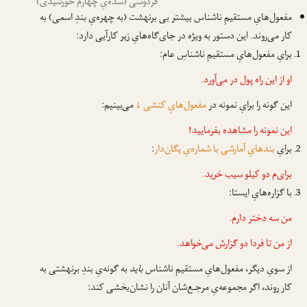
فردوسی (سده‌یِ چهارم خورشیدی)
مفعول‌هایِ مستقیمِ ناشناس بیشتر بی برنهشت (به چهره‌یِ بندِ اسمی) به
کار می‌روند. این دستور به ویژه در جای‌گاه‌هایِ زیر کارآیی دارد:
برایِ مفعول‌هایِ مستقیمِ ناشناسِ عام:
او از این راه
پول
در می‌آورد.
این گونه را برایِ نمونه در
مفعول‌هایِ کنشی
↓
می‌بینیم:
این نمونه را
مشاهده
بفرمایید!
برایِ
بندهایِ آمارشی با شماره‌یِ یگان‌دار
:
برای‌م
دو کیلو سیب
خرید.
با گزاره‌هایِ ایستا:
من
سه دختر
دارم.
از من تا فردا
دو گزارش
می‌خواهد.
از سویِ دیگر، مفعول‌هایِ مستقیمِ ناشناس
باید
به گونه‌یِ بندِ برنهشتی به
کار روند، اگر مجموعه‌یِ مرجـع‌شان آنان را نشان‌بخشی کند: