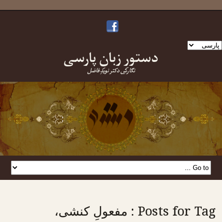
ک
دستورِ زبانِ پارسی
بان
نتخاب
نگارشِ دکتر نویدِ فاضل
نید
Posts for Tag : مفعولِ کنشی،