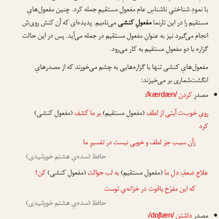
با نمودِ شناختیِ ناشناسِ عام مفعولِ مستقیمِ جمله کرد. چنین مفعول‌هایِ
مستقیم را در این تارنما
مفعولِ کنشی
می‌نامیم. پدیده‌ای که آن کنش روی‌ش
انجام می‌گیرد نیز به عنوانِ مفعولِ مستقیم در جمله می‌آید. پس در این حالت
گزاره با دو مفعولِ مستقیم به کار می‌رود.
مفعول‌هایِ کنشی تنها با گزاره‌هایی به چشم می‌خورند که از مصدرهایِ
انگشت‌شماری بر می‌خیزند:
مصدرِ
کردن
:
/kærdæn/
رویِ خوب‌ت
آیتی از لطف
(مفعولِ مستقیم)
بر ما
کشف
(مفعولِ کنشی)
کرد
زآن سبـب جز لطف و خوبی نیست در تفسیرِ ما
حافظ (سده‌یِ هشتم خورشیدی)
علاجِ ضعفِ دلِ ما
(مفعولِ مستقیم)
به لب
حوالت
(مفعولِ کنشی)
کن
!
که این مفرّحِ یاقوت در خزانه‌یِ توست
حافظ (سده‌یِ هشتم خورشیدی)
مصدرِ
داشتن
:
/dɒʃtæn/