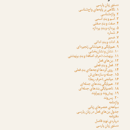
دستورِ زبانِ پارسی
۱. نگاهی بر پایه‌هایِ واج‌شناسی
۲. واژه‌شناسی
۳. اسم و بندِ اسمی
۴. صفت و بندِ صفتی
۵. پردازه و بندِ پردازه
۶. شماره
۷. ضمیر
۸. ادات و بندِ اداتی
۹. هم‌پایگی و هم‌نشانیِ زنجیره‌ای
۱۰. نشان و نشان‌بخشی
۱۱. برنهشت (حرفِ اضافه) و بندِ برنهشتی
۱۲. بن‌هایِ فعل
۱۳. فعل و بندِ فعلی
۱۴. روی‌کردها (وجه‌ها)یِ بندِ فعلی
۱۵. جمله و سازه‌های‌ش
۱۶. میانجی (حرفِ ربط)
۱۷. هم‌پایگیِ بندهایِ جمله‌ای
۱۸. ناهمپایگیِ بندهایِ جمله‌ای
۱۹. پیش‌وند و پیراوند
۲۰. پس‌وند
واژه‌نامه
سیاهه‌یِ عنصرهایِ زبانی
جدولِ بن‌هایِ فعل در زبانِ پارسی
دفترنامه
درباره‌یِ نویدِ فاضل
دستورِ زبانِ پارسی