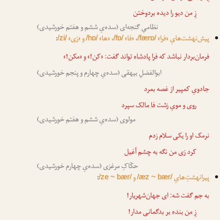
زِ من دیو را دیده بردوختن
نظامیِ گنجه‌ای (سده‌یِ ششم و هفتم خورشیدی)
پیش‌نهشت‌هایِ «فرا»
، «فا»
، «ها»
و «زی»
:
/zi/
/hɒ/
/fɒ/
/færɒ/
فرمان‌بردار نباشد که
فرا پادشاه
تواند گفت: «کن!» و «مکن!»
ابوالفضلِ بیهقی (سده‌یِ چهارم و پنجم خورشیدی)
جادویِ کمپیر از غصه بمرد
روی و مویِ زشت
فا مالک
سپرد
مولوی (سده‌یِ ششم و هفتم خورشیدی)
نرمک او را یکی سلام زدم
کرد
زی من
نگه به چشم آغیل
حکّاکِ مرغزی (سده‌یِ چهارم خورشیدی)
پیرانهشتِ‌هایِ
و
:
/ze ~ bær/
/æz ~ bær/
به جم گفت شه: ای جهان‌شهریار!
زِ من بنده بر
بدگمانی مدار!