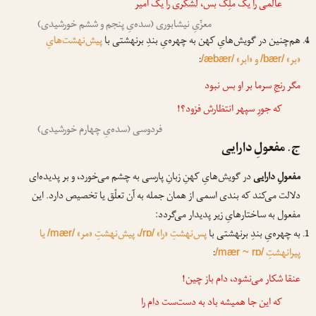
عالمی را
یک ملِک بس،
لشکری را
یک امیر
معزّیِ نیشابوری (سده‌یِ پنجم و ششم خورشیدی)
هم‌چنین در گویش‌هایِ کهن به چهره‌یِ بندِ برنهشتی با
پیش‌نهشت‌هایِ
«بر»
و «ابر»
:
/æbær/
/bær/
مگر رنجِ سرما
بر او
بس نبود
که جورِ سپهر انتظارش فزود؟!
فردوسی (سده‌یِ چهارم خورشیدی)
ج. مفعولِ دارایی
مفعولِ دارایی
در گویش‌هایِ کهنِ زبانِ پارسی به چشم می‌خورد، و بر پدیده‌ای
دلالت می‌کند که بندی اسمی از همان جمله به آن تعلّق یا تخصیص دارد. این
مفعول به ساختارهایِ زیر پدیدار می‌گردد:
به چهره‌یِ بندِ برنهشتی با
پس‌نهشتِ «را»
، پیش‌نهشتِ «مر»
یا
/mær/
/rɒ/
پیرانهشتِ
:
/mær ~ rɒ/
عنقا شکار می‌نشود، دام باز چین!
که این جا همیشه باد به دست‌ست
دام را