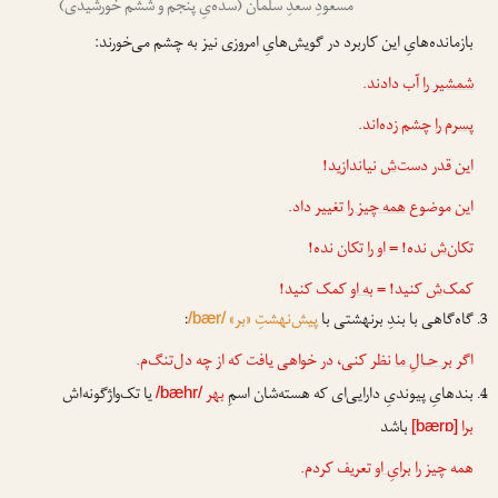
مسعودِ سعدِ سلمان (سده‌یِ پنجم و ششم خورشیدی)
بازمانده‌هایِ این کاربرد در گویش‌هایِ امروزی نیز به چشم می‌خورند:
شمشیر را
آب دادند.
پسرم را
چشم زده‌اند.
این قدر دست
‌ش
نیاندازید!
این موضوع
همه چیز را
تغییر داد.
تکان
‌ش
نده! =
او را
تکان نده!
کمک
‌ش
کنید! =
به او
کمک کنید!
گاه‌گاهی با بندِ برنهشتی با
پیش‌نهشتِ «بر»
:
/bær/
اگر
بر حـالِ ما
نظر کنی، در خواهی یافت که از چه دل‌تنگ‌م.
بندهایِ پیوندیِ دارایی‌ای که هسته‌شان اسمِ
بهر
یا تک‌واژگونه‌اش
/bæhr/
برا
باشد
[bærɒ]
همه چیز را
برایِ او
تعریف کردم.