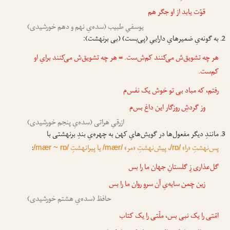
قوّت یابد از او جگر هم
یوسفیِ طبیب (سده‌یِ نهم و دهم خورشیدی)
به گونه‌یِ ضمیرهایِ داراییِ (پی‌بست) (بی برنهشت):
هر چه تشویق‌ش می‌کنند کم
‌ش
‌ست. = هر چه تشویق‌ش می‌کنند
برایِ او
کم‌ست.
رفتم، که مباد بی تو خوش یک نفس‌م
وز گردشِ روزگار این داغ بس‌
م
ازرقیِ هراتی (سده‌یِ پنجم خورشیدی)
مانندِ دیگر مفعول‌ها در گویش‌هایِ کهن به چهره‌یِ بندِ برنهشتی با
پس‌نهشتِ «را»
، پیش‌نهشتِ «مر»
یا پیرانهشتِ
:
/mær ~ rɒ/
/mær/
/rɒ/
گل‌عذاری زِ گلستانِ جهان
ما را
بس
زین چمن سایه‌یِ آن سروِ ر‌وان
ما را
بس
حافظ (سده‌یِ هشتم خورشیدی)
امّتی را
یک نبی بس،
ملّتی را
یک کتاب