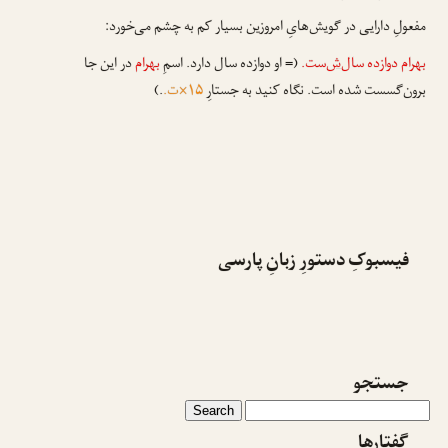
مفعولِ دارایی در گویش‌هایِ امروزین بسیار کم به چشم می‌خورد:
بهرام دوازده سال
‌ش
‌ست.
(= او دوازده سال دارد. اسمِ
بهرام
در این جا
برون‌گسست شده است. نگاه کنید به جستارِ
۱۵×ت.
.)
فیسبوکِ دستورِ زبانِ پارسی
جستجو
گفتارها