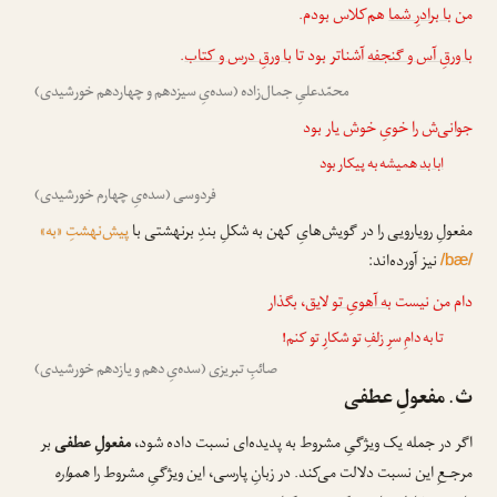
من
با برادرِ شما
هم‌کلاس بودم.
با ورقِ آس و گنجفه
آشناتر بود تا
با ورقِ درس و کتاب
.
محمّدعلیِ جمال‌زاده (سده‌یِ سیزدهم و چهاردهم خورشیدی)
جوانی‌ش را خویِ خوش یار بود
ابا بد
همیشه به پیکار بود
فردوسی (سده‌یِ چهارم خورشیدی)
مفعولِ رویارویی را در گویش‌هایِ کهن به شکلِ بندِ برنهشتی با
پیش‌نهشتِ «به»
نیز آورده‌اند:
/bæ/
دام من نیست
به آهویِ تو
لایق، بگذار
تا به دامِ سرِ زلفِ تو شکارِ تو کنم!
صائبِ تبریزی (سده‌یِ دهم و یازدهم خورشیدی)
ث. مفعولِ عطفی
اگر در جمله یک ویژگیِ مشروط به پدیده‌ای نسبت داده شود،
مفعولِ عطفی
بر
مرجـعِ این نسبت دلالت می‌کند. در زبانِ پارسی، این ویژگیِ مشروط را
همواره