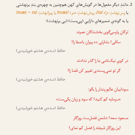
مانندِ دیگر مفعول‌ها در گویش‌هایِ کهن هم‌چنین به چهره‌یِ بندِ برنهشتی
با
پس‌نهشتِ «را»
، پیش‌نهشتِ «مر»
یا پیرانهشتِ
/mær ~ rɒ/
/mær/
/rɒ/
یا به گونه‌یِ ضمیرهایِ داراییِ (پی‌بست) (بی برنهشت):
ترکانِ پارسی‌گوی بخشندگانِ عمرند
ساقی! بشارتی ده
پیرانِ باصفا را
!
حافظ (سده‌یِ هشتم خورشیدی)
در کویِ نیک‌نامی
ما را
گذر ندادند
گر تو نمی‌پسندی تغییر کن قضا را!
حافظ (سده‌یِ هشتم خورشیدی)
سوداییانِ عالمِ پندار را
بگو:
«سرمایه کم کنید! که سود و زیان یکی‌ست»
حافظ (سده‌یِ هشتم خورشیدی)
مسعودِ سعد! دشمنِ فضل‌ست روزگار
این روزگارِ شیفته را
فضل کم نمای!