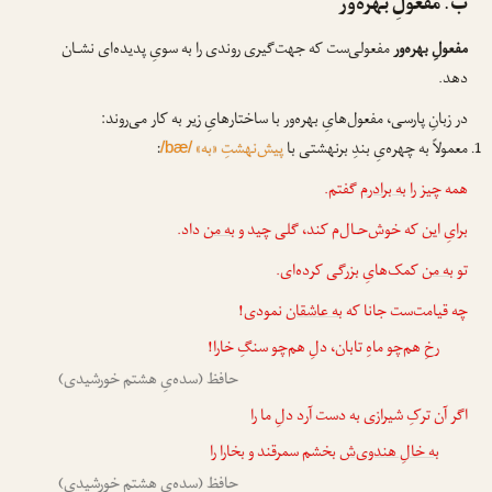
ب. مفعولِ بهره‌ور
مفعولِ بهره‌ور
مفعولی‌ست که جهت‌گیری روندی را به سویِ پدیده‌ای نشـان
دهد.
در زبانِ پارسی، مفعول‌هایِ بهره‌ور با ساختارهایِ زیر به کار می‌روند:
معمولاً به چهره‌یِ بندِ برنهشتی با
پیش‌نهشتِ «به»
:
/bæ/
همه چیز را
به برادرم
گفتم.
برایِ این که خوش‌حـال‌م کند، گلی چید و
به من
داد.
تو
به من
کمک‌هایِ بزرگی کرده‌ای.
چه قیامت‌ست جانا که
به عاشقان
نمودی!
رخِ هم‌چو ماهِ تابان، دلِ هم‌چو سنگِ خارا!
حافظ (سده‌یِ هشتم خورشیدی)
اگر آن ترکِ شیرازی به دست آرد دلِ ما را
به خالِ هندوی‌ش
بخشم سمرقند و بخارا را
حافظ (سده‌یِ هشتم خورشیدی)