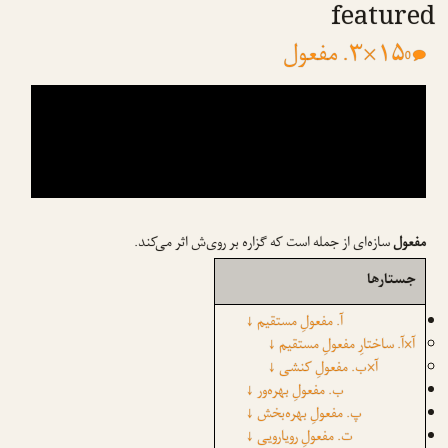
featured
۱۵×۳. مفعول
0
مفعول
سازه‌ای از جمله است که گزاره بر روی‌ش اثر می‌کند.
جستارها
آ. مفعولِ مستقیم
↓
آ×آ. ساختارِ مفعولِ مستقیم
↓
آ×ب. مفعولِ کنشی
↓
ب. مفعولِ بهره‌ور
↓
پ. مفعولِ بهره‌بخش
↓
ت. مفعولِ رویارویی
↓