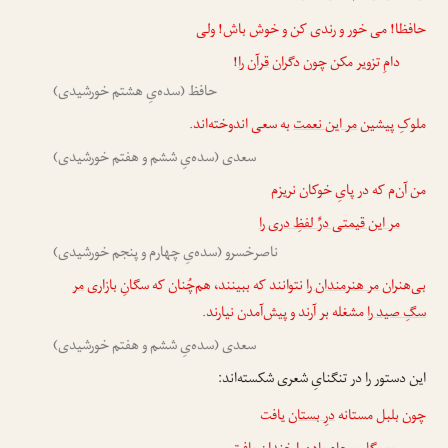
حافظا! می خور و رندی کن و خوش باش! ولی
دامِ تزویر مکن چون دگران
قرآن را
!
حافظ (سده‌یِ هشتم خورشیدی)
ملوکِ پیشین
مر این نعمت
به سعی اندوخته‌اند.
سعدی (سده‌یِ ششم و هفتم خورشیدی)
من آن‌م که در پایِ خوکان نریزم
مر این قیمتی درِّ لفظِ دری را
ناصرخسرو (سده‌یِ چهارم و پنجم خورشیدی)
بی‌هنران
مر هنرمندان را
نتوانند که ببینند، هم‌چُنان که سگانِ بازاری
مر
سگِ صید را
مشغله بر آرند و پیش‌آمدن نیارند.
سعدی (سده‌یِ ششم و هفتم خورشیدی)
این دستور را در تنگنایِ شعری شکسته‌اند:
چون بلبل مستانه
درِ بستان
یافت