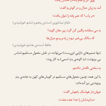
رویِ گل و جامِ باده را خندان یافت
آمد به زبانِ حـال و در گوش‌م گفت:
«در یاب! که عمرِ رفته را نتوان یافت»
خیّامِ نیشابوری (سده‌یِ پنجم و ششم خورشیدی)
به می
سجّاده
رنگین کن گرت پیرِ مغان گوید!
که سالک بی‌خبر نبود زِ راه و رسمِ منزل‌ها
حافظ (سده‌یِ هشتم خورشیدی)
تنها ضمیرهایِ داراییِ (پی‌بست) می‌توانند در نقشِ مفعولِ مستقیمِ شناس
بی برنهشت (به گونه‌یِ بندِ اسمی) به کار روند:
به سختی نگه
‌ش
داشتم.
با این همه، چنین مفعول‌هایِ مستقیم در گویش‌هایِ کهن به جامه‌یِ بندِ
برنهشتی نیز آمده‌اند:
جهان‌دار هوشنگِ باهوش گفت:
«بدارید
شان را
جدا جفت‌جفت»