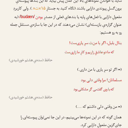
شاید با خواندنِ نمونه‌هایِ بالا این گمان پیش بیاید که این بندها پیوسته‌یِ
برون‌گسلِ پیوندی دارایی باشند (نگاه کنید به جستارِ
۱۵×ت×.
). ولی کاربردِ
مفعولِ دارایی با فعل‌هایِ پایه یا بندهایِ فعلی از مصدرِ
بودن
(به
/budæn/
عنوانِ گزاره‌یِ بازبسته‌ای) نشـان می‌دهند که در این جا با سازه‌یِ مستقلِ جمله
رو به رو هستیم:
بنال بلبل، اگر با من
‌ت
سرِ یاری‌ست!
که ما دو عاشقِ زاریم و کارِ ما زاری‌ست
حافظ (سده‌یِ هشتم خورشیدی)
(= اگر تو سرِ یاری با من داری.)
مسلمانان!
مرا
وقتی دلی بود
که با وی گفتمی گر مشکلی بود
حافظ (سده‌یِ هشتم خورشیدی)
(= من وقتی دلی داشتم که ….)
همان گونه که در این نمونه‌ها می‌بینیم، در این جا نمی‌توان پیوسته‌ای را
جای‌گزینِ مفعولِ دارایی کرد.