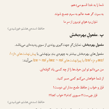
شما را
به خدا
قسم می‌دهم.
به سرت
گر همه عالم به سرم جمـع شوند
نتوان برد هوایِ تو برون از سرِ ما
حافظ (سده‌یِ هشتم خورشیدی)
پ. مفعولِ بهره‌بخش
مفعولِ بهره‌بخش
، نمایان‌گرِ جهت‌گیری روندی از سویِ پدیده‌ای می‌باشد.
مفعول‌هایِ بهره‌بخش بیشتر به چهره‌یِ بندِ برنهشتی با
پیش‌نهشت‌هایِ «از»
/
و «زِ»
یا پیرانهشت‌هایِ
و
می‌آیند:
/ze ~ rɒ/
/æz ~ rɒ/
/ze/
æz/
من می‌دانم تو این حرف‌ها را
از چه کسی
یاد گرفته‌ای.
از شما
خواهش می‌کنم کمی صبر کنید.
قرار و خواب
زِ حافظ
طمع مدار ای دوست!
قرار چی‌ست؟! صبوری کدام؟! خواب کجا؟!
حافظ (سده‌یِ هشتم خورشیدی)