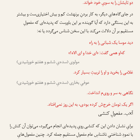
دو تایشان را
به سویِ خود خواند.
در جای‌گاه‌هایِ دیگر، به کار بردنِ برنهشت کم و بیش اختیاری‌ست و بیشتر
به این بستگی دارد که آیا گوینده بر این باورست که پدیده‌ای که مفعولِ
مستقیم بر آن دلالت می‌کند با این سخن شناس می‌گردد یا نه:
دید موسا
یک شبانی را
به راه
که‌او همی گفت: «ای خدا و ای الاه!»
مولوی (سده‌یِ ششم و هفتم خورشیدی)
غلامی را
بخرید و او را تربیتِ بسیار کرد.
عوفیِ بخاری (سده‌یِ ششم و هفتم خورشیدی)
نگاهی
به سر و روی‌م انداخت.
اگر
یک تومان
خرج‌ش کرده بودی، به این روز نمی‌افتاد.
آ×ب. مفعولِ کنشی
برایِ نشـان دادنِ این که کنشی رویِ پدیده‌ای انجام می‌گیرد، می‌توان آن کنش را
با نمودِ شناختیِ ناشناسِ عام مفعولِ مستقیمِ جمله کرد. چنین مفعول‌هایِ