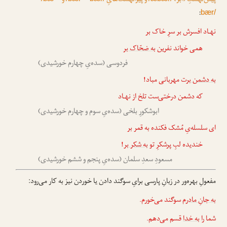
پیش‌نهشتِ «ابر»
و پیرانهشت‌هایِ
و
:
bær/
نهـاد افسرش بر سرِ خاک بر
همی خواند نفرین
به ضحّاک بر
فردوسی (سده‌یِ چهارم خورشیدی)
به دشمن بر
ت مهربانی مباد!
که دشمن درختی‌ست تلخ از نهـاد
ابوشکورِ بلخی (سده‌یِ سوم و چهارم خورشیدی)
ای سلسله‌یِ مُشک فکنده به قمر بر
خندیده لبِ پرشکرِ تو
به شکر بر
!
مسعودِ سعدِ سلمان (سده‌یِ پنجم و ششم خورشیدی)
مفعولِ بهره‌ور در زبانِ پارسی برایِ سوگند دادن یا خوردن نیز به کار می‌رود:
به جانِ مادرم
سوگند می‌خورم.
شما را
به خدا
قسم می‌دهم.