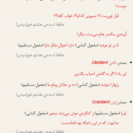
دوست!
قرار چی‌ست؟! صبوری کدام؟! خواب کجا؟!
حافظ (سده‌یِ هشتم خورشیدی)
آیینه‌یِ سکندر جامِ می‌ست، بنگر!
تا بر تو
عرضه
(مفعولِ کنشی)
دارد
احوالِ ملکِ دارا
(مفعولِ مستقیم)
حافظ (سده‌یِ هشتم خورشیدی)
مصدرِ
دادن
:
/dɒdæn/
ای باد! اگر به گلشنِ احباب بگذری
زنهار!
عرضه
(مفعولِ کنشی)
ده
برِ جانان
پیامِ ما
(مفعولِ مستقیم)
حافظ (سده‌یِ هشتم خورشیدی)
مصدرِ
زدن
:
/zædæn/
تو را
(مفعولِ مستقیم)
زِ کنگره‌یِ عرش می‌زنند
صفیر
(مفعولِ کنشی)
ندانم‌ت که در این دام‌گه چه افتاده‌ست
حافظ (سده‌یِ هشتم خورشیدی)