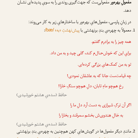
مفعولِ بهره‌ور
مفعولی‌ست که جهت‌گیری روندی را به سویِ پدیده‌ای نشـان
دهد.
در زبانِ پارسی، مفعول‌هایِ بهره‌ور با ساختارهایِ زیر به کار می‌روند:
معمولاً به چهره‌یِ بندِ برنهشتی با
پیش‌نهشتِ «به»
:
/bæ/
همه چیز را
به برادرم
گفتم.
برایِ این که خوش‌حـال‌م کند، گلی چید و
به من
داد.
تو
به من
کمک‌هایِ بزرگی کرده‌ای.
چه قیامت‌ست جانا که
به عاشقان
نمودی!
رخِ هم‌چو ماهِ تابان، دلِ هم‌چو سنگِ خارا!
حافظ (سده‌یِ هشتم خورشیدی)
اگر آن ترکِ شیرازی به دست آرد دلِ ما را
به خالِ هندوی‌ش
بخشم سمرقند و بخارا را
حافظ (سده‌یِ هشتم خورشیدی)
مانندِ دیگر مفعول‌ها در گویش‌هایِ کهن هم‌چنین به چهره‌یِ بندِ برنهشتی