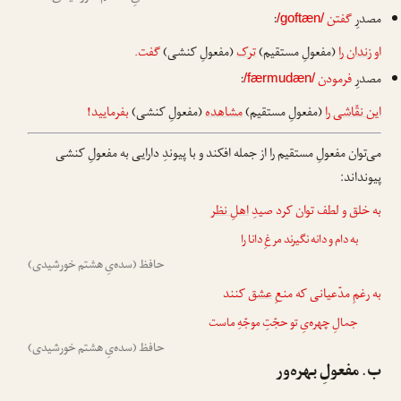
مصدرِ
گفتن
:
/goftæn/
او
زندان را
(مفعولِ مستقیم)
ترک
(مفعولِ کنشی)
گفت.
مصدرِ
فرمودن
:
/færmudæn/
این نقّاشی را
(مفعولِ مستقیم)
مشاهده
(مفعولِ کنشی)
بفرمایید!
می‌توان مفعولِ مستقیم را از جمله افکند و با پیوندِ دارایی به مفعولِ کنشی
پیونداند:
به خلق و لطف توان کرد صیدِ
اهلِ نظر
به دام و دانه نگیرند مرغِ دانا را
حافظ (سده‌یِ هشتم خورشیدی)
به رغمِ مدّعیانی که منعِ
عشق
کنند
جمالِ چهره‌یِ تو حجّتِ موجّهِ ماست
حافظ (سده‌یِ هشتم خورشیدی)
ب. مفعولِ بهره‌ور