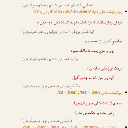
نظامیِ گنجه‌ای (سده‌یِ ششم و هفتم خورشیدی)
پیش‌نهشت‌هایِ «فرا»
، «فا»
، «ها»
و «زی»
:
/zi/
/hɒ/
/fɒ/
/færɒ/
فرمان‌بردار نباشد که
فرا پادشاه
تواند گفت: «کن!» و «مکن!»
ابوالفضلِ بیهقی (سده‌یِ چهارم و پنجم خورشیدی)
جادویِ کمپیر از غصه بمرد
روی و مویِ زشت
فا مالک
سپرد
مولوی (سده‌یِ ششم و هفتم خورشیدی)
نرمک او را یکی سلام زدم
کرد
زی من
نگه به چشم آغیل
حکّاکِ مرغزی (سده‌یِ چهارم خورشیدی)
پیرانهشتِ‌هایِ
و
:
/ze ~ bær/
/æz ~ bær/
به جم گفت شه: ای جهان‌شهریار!
زِ من بنده بر
بدگمانی مدار!
فردوسی (سده‌یِ چهارم خورشیدی)
/bæ ~
/bær ~ bær/
/æbær/