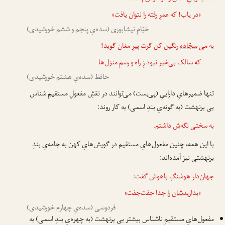
«در یاب! که عمرِ رفته را نتوان یافت»
خیّامِ نیشابوری (سده‌یِ پنجم و ششم خورشیدی)
به می
سجّاده
رنگین کن گرت پیرِ مغان گوید!
که سالک بی‌خبر نبود زِ راه و رسمِ منزل‌ها
حافظ (سده‌یِ هشتم خورشیدی)
تنها ضمیرهایِ داراییِ (پی‌بست) می‌توانند در نقشِ مفعولِ مستقیمِ شناس
بی برنهشت (به گونه‌یِ بندِ اسمی) به کار روند:
به سختی نگه
‌ش
داشتم.
با این همه، چنین مفعول‌هایِ مستقیم در گویش‌هایِ کهن به جامه‌یِ بندِ
برنهشتی نیز آمده‌اند:
جهان‌دار هوشنگِ باهوش گفت:
«بدارید
شان را
جدا جفت‌جفت»
فردوسی (سده‌یِ چهارم خورشیدی)
مفعول‌هایِ مستقیمِ ناشناس بیشتر بی برنهشت (به چهره‌یِ بندِ اسمی) به