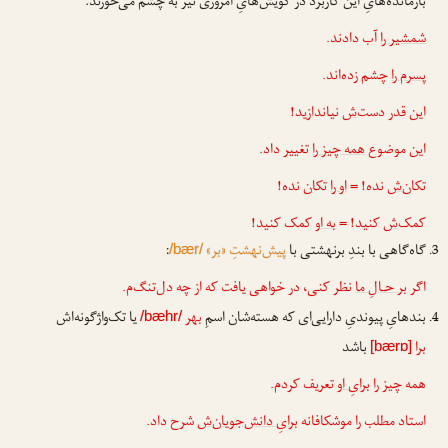
بازمانده‌هایِ این کاربرد در گویش‌هایِ امروزی نیز به چشم می‌خورند:
شمشیر را
آب دادند.
پسرم را
چشم زده‌اند.
این قدر دست
‌ش
نیاندازید!
این موضوع
همه چیز را
تغییر داد.
تکان
‌ش
نده! =
او را
تکان نده!
کمک
‌ش
کنید! =
به او
کمک کنید!
گاه‌گاهی با بندِ برنهشتی با
پیش‌نهشتِ «بر»
:
/bær/
اگر
بر حـالِ ما
نظر کنی، در خواهی یافت که از چه دل‌تنگ‌م.
بندهایِ پیوندیِ دارایی‌ای که هسته‌شان اسمِ
بهر
یا تک‌واژگونه‌اش
/bæhr/
برا
باشد
[bærɒ]
همه چیز را
برایِ او
تعریف کردم.
استاد مطلب را موشکافانه
برایِ دانش‌جویان‌ش
شرح داد.