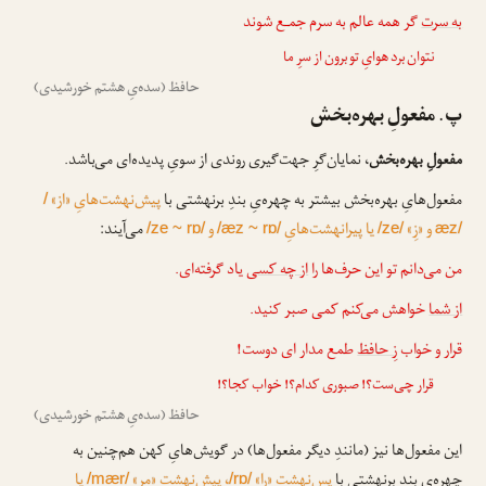
به سرت
گر همه عالم به سرم جمـع شوند
نتوان برد هوایِ تو برون از سرِ ما
حافظ (سده‌یِ هشتم خورشیدی)
پ. مفعولِ بهره‌بخش
مفعولِ بهره‌بخش
، نمایان‌گرِ جهت‌گیری روندی از سویِ پدیده‌ای می‌باشد.
مفعول‌هایِ بهره‌بخش بیشتر به چهره‌یِ بندِ برنهشتی با
پیش‌نهشت‌هایِ «از»
/
و «زِ»
یا پیرانهشت‌هایِ
و
می‌آیند:
/ze ~ rɒ/
/æz ~ rɒ/
/ze/
æz/
من می‌دانم تو این حرف‌ها را
از چه کسی
یاد گرفته‌ای.
از شما
خواهش می‌کنم کمی صبر کنید.
قرار و خواب
زِ حافظ
طمع مدار ای دوست!
قرار چی‌ست؟! صبوری کدام؟! خواب کجا؟!
حافظ (سده‌یِ هشتم خورشیدی)
این مفعول‌ها نیز (مانندِ دیگر مفعول‌ها) در گویش‌هایِ کهن هم‌چنین به
چهره‌یِ بندِ برنهشتی با
پس‌نهشتِ «را»
، پیش‌نهشتِ «مر»
یا
/mær/
/rɒ/