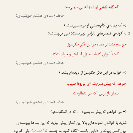
که
کام‌بخشیِ او را
بهانه بی‌سببـی‌ست
حافظ (سده‌یِ هشتم خورشیدی)
(= که بهانه‌یِ کام‌بخشیِ او بی‌سببی‌ست.)
به گونه‌یِ ضمیرهایِ داراییِ (پی‌بست) (بی برنهشت):
خواب
‌م
بشد از دیده در این فکر جگرسوز
که: «آغوشِ که شد منزلِ آسایش و خواب‌ت؟»
حافظ (سده‌یِ هشتم خورشیدی)
(= خواب در این فکر جگرسوز از دیده‌ام بشد.)
خواهم که پیش میرم‌
‌ت
، ای بی‌وفا طبیب!
بیمار باز پرس! که در انتظارم‌
‌ت
حافظ (سده‌یِ هشتم خورشیدی)
(= می‌خواهم که پیش‌ت بمیرم … که در انتظارت‌م.)
شاید با خواندنِ نمونه‌هایِ بالا این گمان پیش بیاید که این بندها پیوسته‌یِ
برون‌گسلِ پیوندی دارایی باشند (نگاه کنید به جستارِ
۱۵×ت×.
). ولی کاربردِ