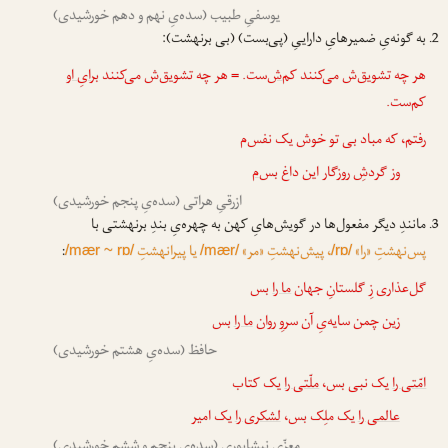
یوسفیِ طبیب (سده‌یِ نهم و دهم خورشیدی)
به گونه‌یِ ضمیرهایِ داراییِ (پی‌بست) (بی برنهشت):
هر چه تشویق‌ش می‌کنند کم
‌ش
‌ست. = هر چه تشویق‌ش می‌کنند
برایِ او
کم‌ست.
رفتم، که مباد بی تو خوش یک نفس‌م
وز گردشِ روزگار این داغ بس‌
م
ازرقیِ هراتی (سده‌یِ پنجم خورشیدی)
مانندِ دیگر مفعول‌ها در گویش‌هایِ کهن به چهره‌یِ بندِ برنهشتی با
پس‌نهشتِ «را»
، پیش‌نهشتِ «مر»
یا پیرانهشتِ
:
/mær ~ rɒ/
/mær/
/rɒ/
گل‌عذاری زِ گلستانِ جهان
ما را
بس
زین چمن سایه‌یِ آن سروِ ر‌وان
ما را
بس
حافظ (سده‌یِ هشتم خورشیدی)
امّتی را
یک نبی بس،
ملّتی را
یک کتاب
عالمی را
یک ملِک بس،
لشکری را
یک امیر
معزّیِ نیشابوری (سده‌یِ پنجم و ششم خورشیدی)