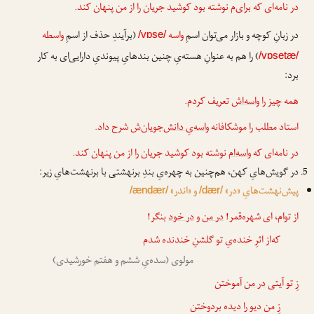
در نامه‌ای که
برای‌م
نوشته بود کوشید جریان را از من پنهان کند.
در زبانِ کوچه و بازار می‌توان اسمِ
واسه
(برآیندِ حذف از اسمِ
واسطه
/vɒse/
) را هم به عنوانِ هسته‌یِ چنین بندهایِ پیوندیِ دارایی‌ای به کار
/vɒsetæ/
برد:
همه چیز را
واسه‌اش
تعریف کردم.
استاد مطلب را موشکافانه
واسه‌یِ دانش‌جویان‌ش
شرح داد.
در نامه‌ای که
واسه‌ام
نوشته بود کوشید جریان را از من پنهان کند.
در گویش‌هایِ کهن، هم‌چنین به چهره‌یِ بندِ برنهشتی با برنهشت‌هایِ زیر:
پیش‌نهشت‌هایِ «در»
و «اندر»
/ændær/
/dær/
از توام، ای شهره‌قمر!
در من
و
در خود
بنگر!
که‌از اثرِ خنده‌یِ تو گلشنِ خندنده شدم
مولوی (سده‌یِ ششم و هفتم خورشیدی)
زِ تو آیتی
در من
آموختن
زِ من دیو را دیده بردوختن