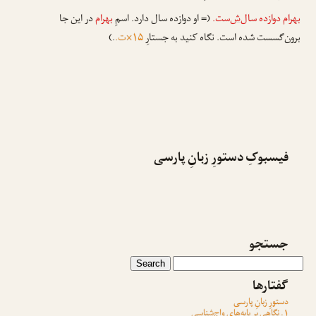
بهرام دوازده سال
‌ش
‌ست.
(= او دوازده سال دارد. اسمِ
بهرام
در این جا
برون‌گسست شده است. نگاه کنید به جستارِ
۱۵×ت.
.)
فیسبوکِ دستورِ زبانِ پارسی
جستجو
گفتارها
دستورِ زبانِ پارسی
۱. نگاهی بر پایه‌هایِ واج‌شناسی