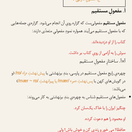
آ. مفعولِ مستقیم
مفعولِ مستقیم
مفعولی‌ست که گزاره رویِ آن انجام می‌شود. گزاره‌یِ جمله‌هایی
که با مفعولِ مستقیم می‌آیند همواره نمودِ مفعولیِ متعدّی دارند:
کتاب را
از او
دزدیده‌اند
.
سرش را
به آرامی از رویِ کتاب بر داشت.
آ×آ. ساختارِ مفعولِ مستقیم
چهره‌یِ رایجِ مفعولِ مستقیم در پارسی، بندِ برنهشتی با
پیش‌نهشتِ «را»
(و
/rɒ/
در گویش‌هایِ کهن با
پس‌نهشتِ «مر»
یا پیرانهشتِ
)
/mær ~ rɒ/
/mær/
می‌باشد:
مفعول‌هایِ مستقیمِ شناس به چهره‌یِ بندِ برنهشتی به کار می‌روند:
چنگیز
ایران را
با خاک یک‌سان کرد.
او
محمود را
هم دعوت کرده.
حافظا! می خور و رندی کن و خوش باش! ولی