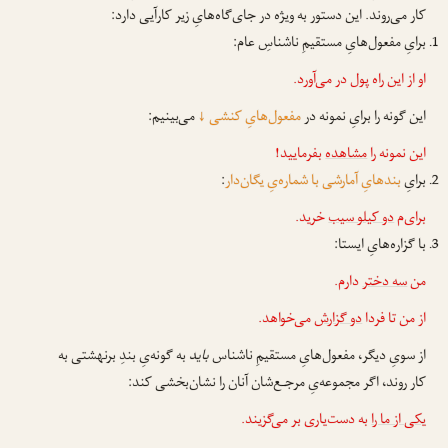
کار می‌روند. این دستور به ویژه در جای‌گاه‌هایِ زیر کارآیی دارد:
برایِ مفعول‌هایِ مستقیمِ ناشناسِ عام:
او از این راه
پول
در می‌آورد.
این گونه را برایِ نمونه در
مفعول‌هایِ کنشی
↓
می‌بینیم:
این نمونه را
مشاهده
بفرمایید!
برایِ
بندهایِ آمارشی با شماره‌یِ یگان‌دار
:
برای‌م
دو کیلو سیب
خرید.
با گزاره‌هایِ ایستا:
من
سه دختر
دارم.
از من تا فردا
دو گزارش
می‌خواهد.
از سویِ دیگر، مفعول‌هایِ مستقیمِ ناشناس
باید
به گونه‌یِ بندِ برنهشتی به
کار روند، اگر مجموعه‌یِ مرجـع‌شان آنان را نشان‌بخشی کند:
یکی از ما را
به دست‌یاری بر می‌گزیند.