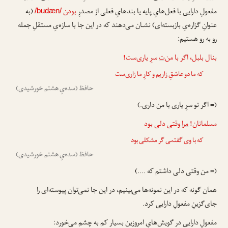
مفعولِ دارایی با فعل‌هایِ پایه یا بندهایِ فعلی از مصدرِ
بودن
(به
/budæn/
عنوانِ گزاره‌یِ بازبسته‌ای) نشـان می‌دهند که در این جا با سازه‌یِ مستقلِ جمله
رو به رو هستیم:
بنال بلبل، اگر با من
‌ت
سرِ یاری‌ست!
که ما دو عاشقِ زاریم و کارِ ما زاری‌ست
حافظ (سده‌یِ هشتم خورشیدی)
(= اگر تو سرِ یاری با من داری.)
مسلمانان!
مرا
وقتی دلی بود
که با وی گفتمی گر مشکلی بود
حافظ (سده‌یِ هشتم خورشیدی)
(= من وقتی دلی داشتم که ….)
همان گونه که در این نمونه‌ها می‌بینیم، در این جا نمی‌توان پیوسته‌ای را
جای‌گزینِ مفعولِ دارایی کرد.
مفعولِ دارایی در گویش‌هایِ امروزین بسیار کم به چشم می‌خورد: