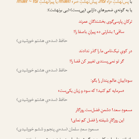
با
پس‌نهشتِ «را»
، پیش‌نهشتِ «مر»
یا پیرانهشتِ
/mær ~ rɒ/
/mær/
/rɒ/
یا به گونه‌یِ ضمیرهایِ داراییِ (پی‌بست) (بی برنهشت):
ترکانِ پارسی‌گوی بخشندگانِ عمرند
ساقی! بشارتی ده
پیرانِ باصفا را
!
حافظ (سده‌یِ هشتم خورشیدی)
در کویِ نیک‌نامی
ما را
گذر ندادند
گر تو نمی‌پسندی تغییر کن قضا را!
حافظ (سده‌یِ هشتم خورشیدی)
سوداییانِ عالمِ پندار را
بگو:
«سرمایه کم کنید! که سود و زیان یکی‌ست»
حافظ (سده‌یِ هشتم خورشیدی)
مسعودِ سعد! دشمنِ فضل‌ست روزگار
این روزگارِ شیفته را
فضل کم نمای!
مسعودِ سعدِ سلمان (سده‌یِ پنجم و ششم خورشیدی)