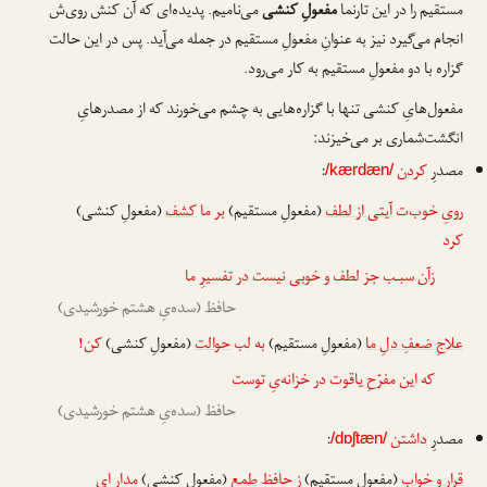
مستقیم را در این تارنما
مفعولِ کنشی
می‌نامیم. پدیده‌ای که آن کنش روی‌ش
انجام می‌گیرد نیز به عنوانِ مفعولِ مستقیم در جمله می‌آید. پس در این حالت
گزاره با دو مفعولِ مستقیم به کار می‌رود.
مفعول‌هایِ کنشی تنها با گزاره‌هایی به چشم می‌خورند که از مصدرهایِ
انگشت‌شماری بر می‌خیزند:
مصدرِ
کردن
:
/kærdæn/
رویِ خوب‌ت
آیتی از لطف
(مفعولِ مستقیم)
بر ما
کشف
(مفعولِ کنشی)
کرد
زآن سبـب جز لطف و خوبی نیست در تفسیرِ ما
حافظ (سده‌یِ هشتم خورشیدی)
علاجِ ضعفِ دلِ ما
(مفعولِ مستقیم)
به لب
حوالت
(مفعولِ کنشی)
کن
!
که این مفرّحِ یاقوت در خزانه‌یِ توست
حافظ (سده‌یِ هشتم خورشیدی)
مصدرِ
داشتن
:
/dɒʃtæn/
قرار و خواب
(مفعولِ مستقیم)
زِ حافظ
طمع
(مفعولِ کنشی)
مدار
ای