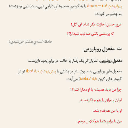
پیرانهشتِ
یا به گونه‌یِ ضمیرهایِ داراییِ (پی‌بست) (بی برنهشت)
/mær ~ rɒ/
به چشم می‌خورند:
غرورِ حسن اجازت مگر نداد ای گل!
که پرسشـی نکنی
عندلیبِ شیدا را
؟!
حافظ (سده‌یِ هشتم خورشیدی)
ت. مفعولِ رویارویی
مفعولِ رویارویی
، نمایان‌گرِ یک رفتار یا حالت در برابرِ پدیده‌ای‌ست.
مفعول‌هایِ رویارویی به صورتِ بندِ برنهشتی با
پیش‌نهشتِ «با»
(و در
/bɒ/
گویش‌هایِ کهن
«ابا»
) می‌آیند:
/æbɒ/
چرا من باید همیشه
با او
مدارا کنم؟!
ایران و عراق
با هم
جنگیده‌اند.
او
با من
هم‌قدم شد.
من
با برادرِ شما
هم‌کلاس بودم.