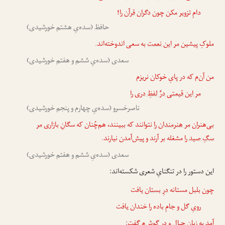
دامِ تزویر مکن چون دگران
قرآن را
!
حافظ (سده‌یِ هشتم خورشیدی)
ملوکِ پیشین
مر این نعمت
به سعی اندوخته‌اند.
سعدی (سده‌یِ ششم و هفتم خورشیدی)
من آن‌م که در پایِ خوکان نریزم
مر این قیمتی درِّ لفظِ دری را
ناصرخسرو (سده‌یِ چهارم و پنجم خورشیدی)
بی‌هنران
مر هنرمندان را
نتوانند که ببینند، هم‌چُنان که سگانِ بازاری
مر
سگِ صید را
مشغله بر آرند و پیش‌آمدن نیارند.
سعدی (سده‌یِ ششم و هفتم خورشیدی)
این دستور را در تنگنایِ شعری شکسته‌اند:
چون بلبل مستانه
درِ بستان
یافت
رویِ گل و جامِ باده را خندان یافت
آمد به زبانِ حـال و در گوش‌م گفت: