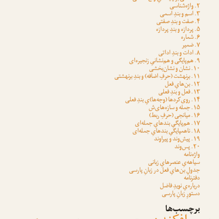
۲. واژه‌شناسی
۳. اسم و بندِ اسمی
۴. صفت و بندِ صفتی
۵. پردازه و بندِ پردازه
۶. شماره
۷. ضمیر
۸. ادات و بندِ اداتی
۹. هم‌پایگی و هم‌نشانیِ زنجیره‌ای
۱۰. نشان و نشان‌بخشی
۱۱. برنهشت (حرفِ اضافه) و بندِ برنهشتی
۱۲. بن‌هایِ فعل
۱۳. فعل و بندِ فعلی
۱۴. روی‌کردها (وجه‌ها)یِ بندِ فعلی
۱۵. جمله و سازه‌های‌ش
۱۶. میانجی (حرفِ ربط)
۱۷. هم‌پایگیِ بندهایِ جمله‌ای
۱۸. ناهمپایگیِ بندهایِ جمله‌ای
۱۹. پیش‌وند و پیراوند
۲۰. پس‌وند
واژه‌نامه
سیاهه‌یِ عنصرهایِ زبانی
جدولِ بن‌هایِ فعل در زبانِ پارسی
دفترنامه
درباره‌یِ نویدِ فاضل
دستورِ زبانِ پارسی
برچسب‌ها