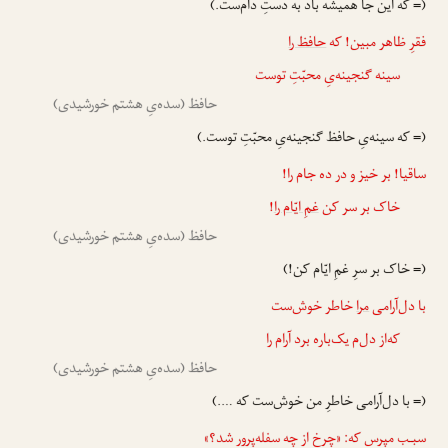
(= که این جا همیشه باد به دستِ دام‌ست.)
فقرِ ظاهر مبین! که
حافظ را
سینه گنجینه‌یِ محبّتِ توست
حافظ (سده‌یِ هشتم خورشیدی)
(= که سینه‌یِ حافظ گنجینه‌یِ محبّتِ توست.)
ساقیا! بر خیز و در ده جام را!
خاک بر سر کن
غمِ ایّام را
!
حافظ (سده‌یِ هشتم خورشیدی)
(= خاک بر سرِ غمِ ایّام کن!)
با دل‌آرامی
مرا
خاطر خوش‌ست
که‌از دل‌م یک‌باره برد آرام را
حافظ (سده‌یِ هشتم خورشیدی)
(= با دل‌آرامی خاطرِ من خوش‌ست که ….)
سبـب مپرس که: «چرخ از چه سفله‌پرور شد؟»