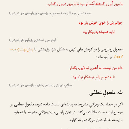
با ورقِ آس و گنجفه
آشناتر بود تا
با ورقِ درس و کتاب
.
محمّدعلیِ جمال‌زاده (سده‌یِ سیزدهم و چهاردهم خورشیدی)
جوانی‌ش را خویِ خوش یار بود
ابا بد
همیشه به پیکار بود
فردوسی (سده‌یِ چهارم خورشیدی)
مفعولِ رویارویی را در گویش‌هایِ کهن به شکلِ بندِ برنهشتی با
پیش‌نهشتِ «به»
نیز آورده‌اند:
/bæ/
دام من نیست
به آهویِ تو
لایق، بگذار
تا به دامِ سرِ زلفِ تو شکارِ تو کنم!
صائبِ تبریزی (سده‌یِ دهم و یازدهم خورشیدی)
ث. مفعولِ عطفی
اگر در جمله یک ویژگیِ مشروط به پدیده‌ای نسبت داده شود،
مفعولِ عطفی
بر
مرجـعِ این نسبت دلالت می‌کند. در زبانِ پارسی، این ویژگیِ مشروط را
همواره
بازبسته خاطرنشان می‌کند، و نه گزاره.