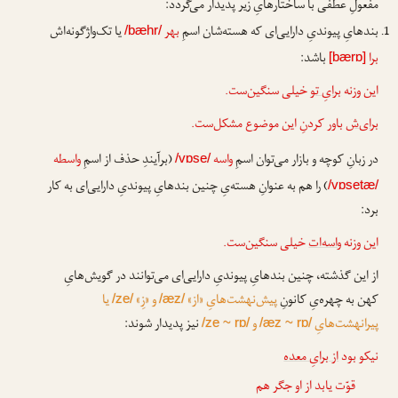
مفعولِ عطفی با ساختارهایِ زیر پدیدار می‌گردد:
بندهایِ پیوندیِ دارایی‌ای که هسته‌شان اسمِ
بهر
یا تک‌واژگونه‌اش
/bæhr/
برا
باشد:
[bærɒ]
این وزنه
برایِ تو
خیلی سنگین‌ست.
برای‌ش
باور کردنِ این موضوع مشکل‌ست.
در زبانِ کوچه و بازار می‌توان اسمِ
واسه
(برآیندِ حذف از اسمِ
واسطه
/vɒse/
) را هم به عنوانِ هسته‌یِ چنین بندهایِ پیوندیِ دارایی‌ای به کار
/vɒsetæ/
برد:
این وزنه
واسه‌ات
خیلی سنگین‌ست.
از این گذشته، چنین بندهایِ پیوندیِ دارایی‌ای می‌توانند در گویش‌هایِ
کهن به چهره‌یِ کانونِ
پیش‌نهشت‌هایِ «از»
و «زِ»
یا
/ze/
/æz/
پیرانهشت‌هایِ
و
نیز پدیدار شوند:
/ze ~ rɒ/
/æz ~ rɒ/
نیکو بود
از برایِ معده
قوّت یابد از او جگر هم