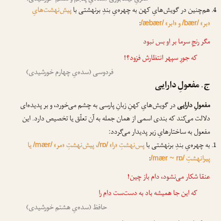
هم‌چنین در گویش‌هایِ کهن به چهره‌یِ بندِ برنهشتی با
پیش‌نهشت‌هایِ
«بر»
و «ابر»
:
/æbær/
/bær/
مگر رنجِ سرما
بر او
بس نبود
که جورِ سپهر انتظارش فزود؟!
فردوسی (سده‌یِ چهارم خورشیدی)
ج. مفعولِ دارایی
مفعولِ دارایی
در گویش‌هایِ کهنِ زبانِ پارسی به چشم می‌خورد، و بر پدیده‌ای
دلالت می‌کند که بندی اسمی از همان جمله به آن تعلّق یا تخصیص دارد. این
مفعول به ساختارهایِ زیر پدیدار می‌گردد:
به چهره‌یِ بندِ برنهشتی با
پس‌نهشتِ «را»
، پیش‌نهشتِ «مر»
یا
/mær/
/rɒ/
پیرانهشتِ
:
/mær ~ rɒ/
عنقا شکار می‌نشود، دام باز چین!
که این جا همیشه باد به دست‌ست
دام را
حافظ (سده‌یِ هشتم خورشیدی)