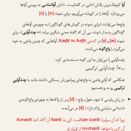
آوا
کوچک‌ترین یگـانِ ادایی در گفتارست. دانشِ
آواشناسی
به بررسیِ آواها
می‌پردازد. آواها را در کروشه می‌آوریم، برایِ نمونه
یا
.
[o]
[m]
واج‌ها می‌توانند (برایِ نمونه در گویش‌هایِ گوناگون) به چهره‌یِ آواهایِ
گوناگون پدیدار شوند، بی آن که گفته معنیِ دیگری بیابد (=
چندآوایی
)، برایِ
نمونه
و
در
کشتی
. آواهایی که چنین واجی به خود
/kæʃti/
⇆
/keʃti/
[e]
[æ]
می‌گیرد را
واج‌گونه
می‌نامند.
چندآوایی را می‌توان به این گونه دسته‌بندی کرد:
ب×آ. چندآواییِ ترکیبی
هنگامی که آوایِ واجی به واج‌هایِ پیرامون‌ش بستگی داشته باشد با
چندآواییِ
ترکیبی
رو به رو هستیم:
در زبانِ پارسی تا عهدِ مغول، واجِ
د
پس از واکه‌ها به چهره‌یِ واج‌گونه‌یِ
[d]
(دندانیِ سایشیِ واک‌دارِ)
ذ
در می‌آمده:
[ð]
زیرا که آن سرایزذ
ست کی بذ
آن آگاه کنذ
/konæð/
/bæð/
/sær-izæð/
آن کس را خواهذ
از اولیاءِ او.
/xvɒhæð/