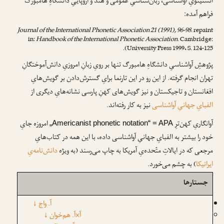
انستیتویِ آواشناسی، زبان‌شناسیِ عمومی و هند و اروپاییِ دانشگاهِ هامبورگ
فراهم آمده:
Journal of the International Phonetic Association 21 (1991), 96-98
. repaint
in:
Handbook of the International Phonetic Association
. Cambridge:
University Press 1999، S. 124-125).
پژوهشِ آواشناسیِ دانشگاهِ هامبورگ تنها بر رویِ زبانِ امروزیِ دانش‌آموختگانِ
تهران انجام گرفته. از این رو در این تارنما برایِ گسترش‌دادن بر گویش‌هایِ
افغانستان و تاجیکستان و نیز گویش‌های کهنِ پارسی نشانه‌هایِ دیگری از
الفبایِ جهانیِ آواشناسی
نیز به کار رفته‌اند.
آوانگاریِ کهن‌ترِ
امروزه جایِ
„Americanist phonetic notation“ = APA
خود را بیشتر به الفبایِ جهانیِ آواشناسی داده، با این همه در کتاب‌هایِ
مرجعی که در ایالاتِ متّحده‌یِ آمریکا به چاپ می‌رسند (به ویژه
دانش‌نامه‌یِ
ایرانیکا
) به چشم می‌خورد.
جستارها
آ. واج
↓
آ×آ. هم‌خوان
↓