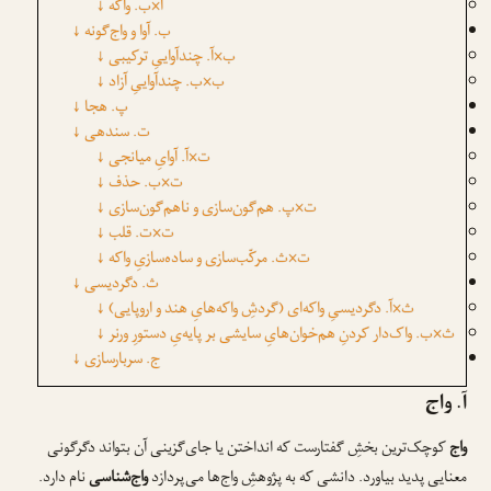
آ×ب. واکه
↓
ب. آوا و واج‌گونه
↓
ب×آ. چندآواییِ ترکیبی
↓
ب×ب. چندآواییِ آزاد
↓
پ. هجا
↓
ت. سندهی
↓
ت×آ. آوایِ میانجی
↓
ت×ب. حذف
↓
ت×پ. هم‌گون‌سازی و ناهم‌گون‌سازی
↓
ت×ت. قلب
↓
ت×ث. مرکّب‌سازی و ساده‌سازیِ واکه
↓
ث. دگردیسی
↓
ث×آ. دگردیسیِ واکه‌ای (گردشِ واکه‌هایِ هند و اروپایی)
↓
ث×ب. واک‌دار کردنِ هم‌خوان‌هایِ سایشی بر پایه‌یِ دستورِ ورنر
↓
ج. سربارسازی
↓
آ. واج
واج
کوچک‌ترین بخشِ گفتارست که انداختن یا جای‌گزینی آن بتواند دگرگونی
معنایی پدید بیاورد. دانشی که به پژوهشِ واج‌ها می‌پردازد
واج‌شناسی
نام دارد.