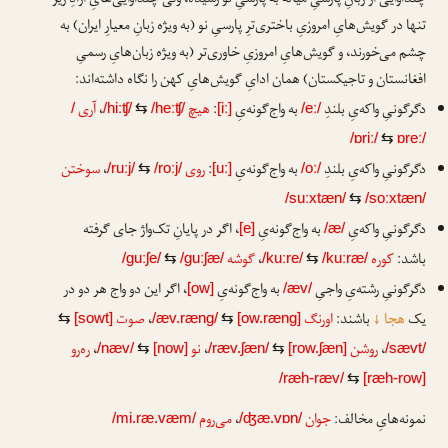
چندآوایی از زبانِ پارسیِ میانه به پارسیِ نو رسیده، ولی چندآوایی‌هایِ آزادِ زیر
تنها در گویش‌هایِ امروزیِ باختری‌ترِ پارسیِ نو (به ویژه زبانِ معیارِ ایران) به
چشم می‌خورند، و گویش‌هایِ امروزیِ خاوری‌تر (به ویژه زبان‌هایِ رسمیِ
افغانستان و تاجیکستان) همان ادایِ گویش‌هایِ کهن را نگاه داشته‌اند:
دگرگونیِ واکه‌یِ بلندِ
به واج‌گونه‌یِ
:
هیچ
،
آری
/
/hiːʧ/
⇆
/heːʧ/
[iː]
/eː/
/ɒriː/
⇆
ɒreː/
دگرگونیِ واکه‌یِ بلندِ
به واج‌گونه‌یِ
:
روی
،
سوختن
/ruːj/
⇆
/roːj/
[uː]
/oː/
/suːxtæn/
⇆
/soːxtæn/
دگرگونیِ واکه‌یِ
به واج‌گونه‌یِ
، اگر در پایانِ تک‌واژ جای گرفته
[e]
/æ/
باشد:
کوره
،
گوشه
/guːʃe/
⇆
/guːʃæ/
/kuːre/
⇆
/kuːræ/
دگرگونیِ رشته‌یِ واجیِ
به واج‌گونه‌یِ
، اگر این دو واج هر دو در
[ow]
/æv/
یک
هجا
↓
باشند:
اورنگ
،
صوت
⇆
[sowt]
/æv.ræng/
⇆
[ow.ræng]
،
روشن
،
نو
،
ره‌رو
/næv/
⇆
[now]
/ræv.ʃæn/
⇆
[row.ʃæn]
/sævt/
/ræh-ræv/
⇆
[ræh-row]
نمونه‌هایِ مخالف:
جوان
،
می‌روم
/mi.ræ.væm/
/ʤæ.vɒn/