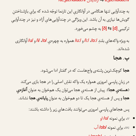
اژندیدن
به چندآوایی تنها هنگامی در آوانگاریِ این تارنما توجّه شده که برایِ بازشناختنِ
گویش‌ها نیازی به آن باشد. این ویژگی در چندآوایی‌هایِ آزاد و نیز در چندآواییِ
ترکیبیِ
به چشم می‌خورد.
[ð]
⇆
[d]
به ویژه واکه‌هایِ بلندِ
،
و
همواره به چهره‌یِ
،
و
آوانگاری
/u/
/i/
/ɒ/
/uː/
/iː/
/ɒː/
شده‌اند.
پ. هجا
هجا
کوچک‌ترین رشته‌ی واج‌هاست که در گفتار ادا می‌شود.
در زبانِ پارسیِ امروزی همواره یک واکه نقشِ اصلی را در هجا بازی می‌کند
(
هسته‌یِ هجا
). پیش از هسته‌یِ هجا می‌توان یک هم‌خوان به عنوانِ
آغازه‌یِ
هجا
و پس از هسته‌یِ هجا یک تا دو هم‌خوان به عنوانِ
پایانه‌یِ هجا
نشاند.
پس هجاهایِ پارسیِ امروزی می‌توانند بافت‌هایِ زیر را داشته باشند:
v
، برایِ نمونه
او
/u/
vc
، برایِ نمونه
آب
/ɒb/