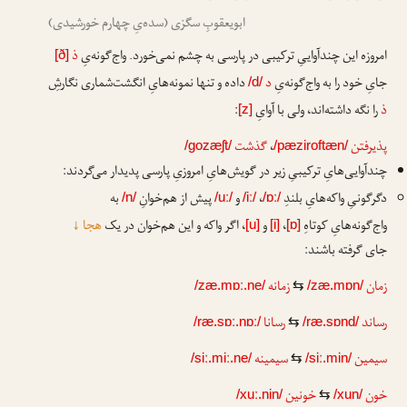
ابویعقوبِ سگزی (سده‌یِ چهارم خورشیدی)
امروزه این چندآواییِ ترکیبی در پارسی به چشم نمی‌خورد. واج‌گونه‌یِ
ذ
[ð]
جایِ خود را به واج‌گونه‌یِ
د
داده و تنها نمونه‌هایِ انگشت‌شماری نگارشِ
/d/
ذ
را نگه داشته‌اند، ولی با آوایِ
:
[z]
پذیرفتن
،
گذشت
/gozæʃt/
/pæziroftæn/
چندآوایی‌هایِ ترکیبیِ زیر در گویش‌هایِ امروزیِ پارسی پدیدار می‌گردند:
دگرگونیِ واکه‌هایِ بلندِ
،
و
پیش از هم‌خوانِ
به
/n/
/uː/
/iː/
/ɒː/
واج‌گونه‌هایِ کوتاهِ
،
و
، اگر واکه و این هم‌خوان در یک
هجا
↓
[u]
[i]
[ɒ]
جای گرفته باشند:
زمان
زمانه
/zæ.mɒː.ne/
⇆
/zæ.mɒn/
رساند
رسانا
/ræ.sɒː.nɒː/
⇆
/ræ.sɒnd/
سیمین
سیمینه
/siː.miː.ne/
⇆
/siː.min/
خون
خونین
/xuː.nin/
⇆
/xun/