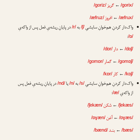
←
گریز
/goriz/
/gorix/
←
افروز
/æfruz/
/æfrux/
واک‌دار کردنِ هم‌خوانِ سایشیِ
به
در پایانِ ریشه‌یِ فعل پس از واکه‌یِ
/r/
/ʃ/
:
/ɒ/
←
دار
/dɒr/
/dɒʃ/
←
گمار
/gomɒr/
/gomɒʃ/
←
کار
/kɒr/
/kɒʃ/
واک‌دار کردنِ هم‌خوانِ سایشیِ
به
یا
در پایانِ ریشه‌یِ فعل پس
/nd/
/n/
/s/
از واکه‌یِ
:
/æ/
←
شکن
/ʃekæn/
/ʃekæs/
←
آغن
/ɒɣæn/
/ɒɣæs/
←
بنـد
/bænd/
/bæs/