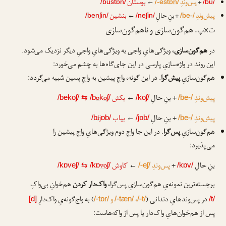
بوستان
+
پس‌وندِ
←
/bustɒn/
/-estɒn/
/bu/
بنشین
پیش‌وندِ
+ بنِ حالِ
←
/benʃin/
/neʃin/
/be-/
ت×پ. هم‌گون‌سازی و ناهم‌گون‌سازی
در
هم‌گون‌سازی
، ویژگی‌هایِ واجی به ویژگی‌هایِ واجیِ دیگر نزدیک می‌شود.
این روند در واژه‌سازیِ پارسی در این جای‌گاه‌ها به چشم می‌خورد:
هم‌گون‌سازیِ
پیش‌گرا
. در این گونه، واجِ پیشین به واجِ پسین شبیه می‌گردد:
پیش‌وندِ
+ بنِ حالِ
←
بکش
o
o
/bekoʃ/
⇆
/b
k
ʃ/
/koʃ/
/be-/
پیش‌وندِ
+ بنِ حالِ
←
بیاب
ij
/b
ɒb/
/jɒb/
/be-/
هم‌گون‌سازیِ
پس‌گرا
. در این جا واجِ دوم ویژگی‌هایِ واجِ پیشین را
می‌پذیرد:
بنِ حالِ
+
پس‌وندِ
←
کاوش
vo
/kɒveʃ/
⇆
/kɒ
ʃ/
/-eʃ/
/kɒv/
برجسته‌ترین نمونه‌یِ هم‌گون‌سازیِ پس‌گرا،
واک‌دار کردن
هم‌خوانِ بی‌واکِ
در پس‌وندهایِ دندانی (
،
و
) به واج‌گونه‌یِ واک‌دارِ
[d]
/-tɒr/
/-tæn/
/-t/
/t/
پس از هم‌خوان‌هایِ واک‌دار یا پس از واکه‌هاست: