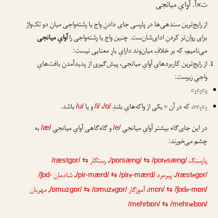
ت×آ. آوایِ میانجی
از رایج‌ترین سندهی‌ها در پارسی جای دادنِ واج یا رشته‌واجی میانِ دو تک‌واژ
برای ر‌وان‌تر کردنِ ادای‌شان‌ست. چنین واج یا رشته‌واجی را
آوایِ میانجی
می‌نامیم، که بر خلافِ میان‌وند دارایِ بارِ معنایی نیست:
از رایج‌ترین کاربردهایِ آوایِ میانجی، پیش‌گیری از پدیدآمدنِ بافت‌هایِ
واجیِ زیرست:
c
c
c
1
2
3
c
vc
، که در آن
v
یکی از واکه‌هایِ بلندِ
،
و یا
باشد.
/u/
/i/
/ɒ/
1
2
در این جای‌گاه بیشتر آوایِ میانجیِ
و گاه‌گاهی آوایِ میانجیِ
به
/æ/
/e/
چشم می‌خورند:
پارسنگ
e
،
رستگار
/ræstgɒr/
⇆
/pɒrsæng/
⇆
/pɒr
sæng/
e
،
پیرمرد
e
،
شادمان
/ʃɒd-
/pir-mærd/
⇆
/pir
-mærd/
/ræst
gɒr/
e
،
آموزگار
e
,
مهربان
/ɒmuzgɒr/
⇆
/ɒmuz
gɒr/
mɒn/
⇆
/ʃɒd
-mɒn/
æ
/mehrbɒn/
⇆
/mehr
bɒn/