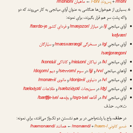
+
پس‌وندِ
←
ماهیان
/mɒhiɒn/
/-ɒn/
/mɒh/
بسیاری از هم‌خوان‌ها هنگامی به عنوانِ آوایِ میانجی به کار می‌روند که دو
واکه پشتِ سرِ هم قرار بگیرند، برایِ نمونه:
آوایِ میانجیِ
در
میازار
j
و
فردایِ کشور
j
/færdɒ-
e
/mæ
ɒzɒr/
/j/
keʃvær/
آوایِ میانجیِ
در
مسخرگی
و
سیّارگان
/mæsxærægi/
/g/
/sæjjɒrægɒn/
آوایِ میانجیِ
در
نیاکان
k
و
کاناکی
k
/kɒnɒ
i/
/niɒ
ɒn/
/k/
آواهایِ میانجیِ
و
در
سوم
vv
و
دیم
jj
/do
om/
/se
om/
/jj/
/vv/
آوایِ میانجیِ
در
دنیاوی
v
و
مانوی
v
/mɒnæ
i/
/donjɒ
i/
/v/
آوایِ میانجیِ
در
سبزیجات
ʤ
و
طلاجات
ʤ
/tælɒ
ɒt/
/sæbzi
ɒt/
/ʤ/
آوایِ میانجیِ
در
آقاهه
h
و
بچّه‌هه
h
/bæʧʧe-
e/
/ɒɣɒ-
e/
/h/
ت×ب. حذف
در
حذف
، واج یا رشته‌واجی در بر هم نشستنِ دو تک‌واژ می‌افتد، برایِ نمونه:
همانند
ضمیرِ کانونیِ
+
←
/hæmɒnænd/
/mɒnænd/
/hæm-/