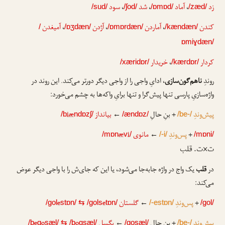
زد
،
آماد
،
شد
،
سود
/sud/
/ʃod/
/ɒmɒd/
/zæd/
کندن
،
آماردن
،
آژدن
،
آمیغدن
/
/ɒʒdæn/
/ɒmɒrdæn/
/kændæn/
ɒmiɣdæn/
کردار
،
خریدار
/xæridɒr/
/kærdɒr/
روندِ
ناهم‌گون‌سازی
، ادایِ واجی را از واجی دیگر دورتر می‌کند. این روند در
واژه‌سازیِ پارسی تنها پیش‌گرا و تنها برایِ واکه‌ها به چشم می‌خورد:
پیش‌وندِ
+ بنِ حالِ
←
بیانداز
iæ
/b
ndɒzʃ/
/ændɒz/
/be-/
+
پس‌وندِ
←
مانوی
i
æ
/mɒn
v
/
/-i/
/mɒni/
ت×ت. قلب
در
قلب
یک واج در واژه جابه‌جا می‌شود، یا این که جای‌ش را با واجی دیگر عوض
می‌کند:
+
پس‌وندِ
←
گلستان
e
e
/gol
stɒn/
⇆
/gols
tɒn/
/-estɒn/
/gol/
پیش‌وندِ
+ بنِ حالِ
←
بگسل
o
o
e
/b
g
sæl/
⇆
/b
gsæl/
/gosæl/
/be-/