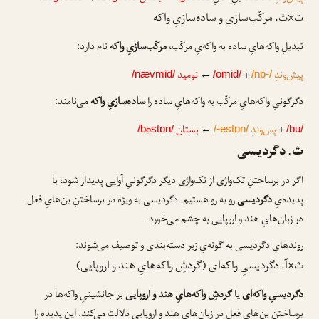
ت×ث. مرکّب‌سازی و ساده‌سازیِ واکه
تبدیلِ واکه‌هایِ ساده به واکه‌یِ مرکّب،
مرکّب‌سازیِ واکه
نام دارد:
پیش‌وندِ
+
←
نومید
/nævmid/
/omid/
/nɒ-/
دگرگونیِ واکه‌هایِ مرکّب به واکه‌هایِ ساده را
ساده‌سازیِ واکه
می‌نامند:
+
پس‌وندِ
←
بستان
o
/b
stɒn/
/-estɒn/
/bu/
ث. دگردیسی
اگر در برساختنِ تک‌واژی از تک‌واژی دیگر دگرگونیِ آوایی پدیدار شود، با
پدیده‌یِ
دگردیسی
رو به رو هستیم. دگردیسی به ویژه در برساختنِ بن‌هایِ فعل
در زبان‌هایِ هند و اروپایی به چشم می‌خورد.
روندهایِ دگردیسی به گونه‌یِ زیر دسته‌بندی و توصیف می‌شوند:
ث×آ. دگردیسیِ واکه‌ای (گردشِ واکه‌هایِ هند و اروپایی)
دگردیسیِ واکه‌ای
یا
گردشِ واکه‌هایِ هند و اروپایی
بر جانشینیِ واکه‌ها در
برساختنِ بن‌هایِ فعل در زبان‌هایِ هند و اروپایی دلالت می‌کند. این پدیده را