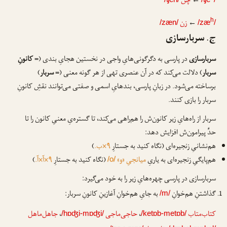
←
چن
←
زن
h
/zæn/
/zæ
/
ج. سربارسازی
سربارسازی
در پارسی به دگرگونی‌هایِ واجی در نخستین هجایِ بندی (=
کانونِ
سربار
) دلالت می‌کند که در آن عنصری تهی از هر گونه معنی (=
سربار
)
برساخته می‌شود. در زبانِ پارسی، بندهایِ اسمی و صفتی می‌توانند نقشِ کانونِ
سربار را بازی کنند.
سربار از راه‌هایِ زیر کانون‌ش را هم‌راهی می‌کند، تا گستره‌یِ معنیِ کانون را تا
حدِّ پیرامون‌ش افزایش دهد:
هم‌نشانیِ زنجیره‌ای (نگاه کنید به جستارِ
۹×ب.
)
هم‌پایگیِ زنجیره‌ای به یاریِ
میانجیِ «و»
(نگاه کنید به جستارِ
۹×آ×آ.
)
/o/
سربارسازی در پارسی چهره‌هایِ زیر را به خود می‌گیرد:
گذاشتنِ هم‌خوانِ
به جایِ هم‌خوانِ آغازینِ کانونِ سربار:
/m/
کتاب‌متاب
،
حاجی‌ماجی
،
جاهل‌ماهل
/hɒʤi-mɒʤi/
/ketɒb-metɒb/