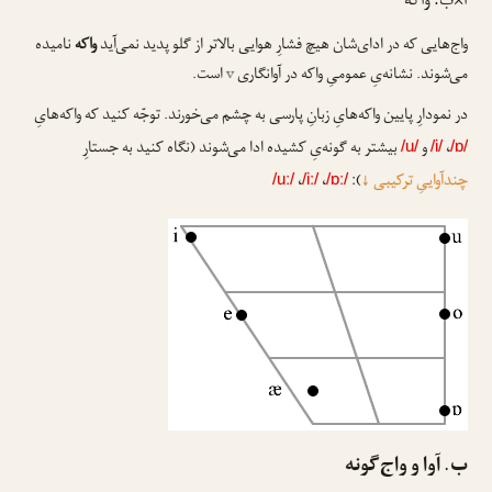
آ×ب. واکه
واج‌هایی که در ادای‌شان هیچ فشارِ هوایی بالاتر از گلو پدید نمی‌آید
واکه
نامیده
می‌شوند. نشانه‌یِ عمومیِ واکه در آوانگاری
v
ا‌ست.
در نمودارِ پایین واکه‌هایِ زبانِ پارسی به چشم می‌خورند. توجّه کنید که واکه‌هایِ
،
و
بیشتر به گونه‌یِ کشیده ادا می‌شوند (نگاه کنید به جستارِ
/u/
/i/
/ɒ/
چندآواییِ ترکیبی
↓
):
،
،
/uː/
/iː/
/ɒː/
ب. آوا و واج‌گونه