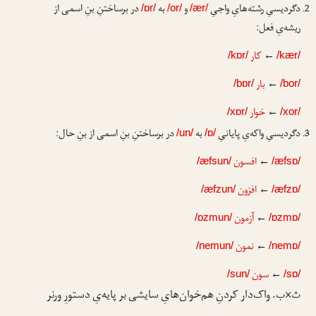
دگردیسیِ رشته‌هایِ واجیِ
و
به
در برساختنِ بنِ اسمی از
/ɒr/
/or/
/ær/
ریشه‌یِ فعل:
←
کار
/kɒr/
/kær/
←
بار
/bɒr/
/bor/
←
خوار
/xɒr/
/xor/
دگردیسیِ واکه‌یِ پایانیِ
به
در برساختنِ بنِ اسمی از بنِ حال:
/un/
/ɒ/
←
افسون
/æfsun/
/æfsɒ/
←
افزون
/æfzun/
/æfzɒ/
←
آزمون
/ɒzmun/
/ɒzmɒ/
←
نمون
/nemun/
/nemɒ/
←
سون
/sun/
/sɒ/
ث×ب. واک‌دار کردنِ هم‌خوان‌هایِ سایشی بر پایه‌یِ دستورِ ورنر