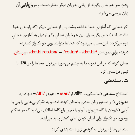
پشتِ سرِ هم جای بگیرند از زبانی به زبانِ دیگر متفاوت‌ست و در
واج‌آراییِ
آن
زبان بررسی می‌شود.
اگر هجایی که آغازه‌یِ هجا نداشته باشد پس از هجایی دیگر (که پایانه‌یِ هجا
داشته باشد) جای بگیرد، واپسین هم‌خوانِ هجایِ یکم تبدیل به آغازه‌یِ هجایِ
دوم می‌گردد. این سبـب می‌شود که هجاها بتوانند رویِ دو تک‌واژ گسترده
شوند، برایِ نمونه در
+
←
دبیرستان
.
/dæ.bi.res.tɒn/
/es.tɒn/
/dæ.bir/
همان گونه که در این نمونه‌ها به چشم می‌خورد می‌توان هجاها را در
با
IPA
تیلی مرزبندی کرد.
ت. سندهی
اصطلاحِ
سندهی
(سانسکریت:
संधि
، از
= «هم» و
= «نهادن»:
/dhi/
/san/
«هم‌نِهی») از دستورِ زبانِ هندیِ باستان گرفته شده و به دگرگونی‌هاییِ واجی یا
آوایی (افزودن یا کاستنِ واج یا آوا و یا تغییرِ واج‌گاه) اطلاق می‌شود که در هنگامِ
برخوردِ دو تک‌واژ برایِ آسان کردنِ ادایِ گفتار پدید می‌آیند.
سندهی‌ها را می‌توان به گونه‌یِ زیر دسته‌بندی کرد: