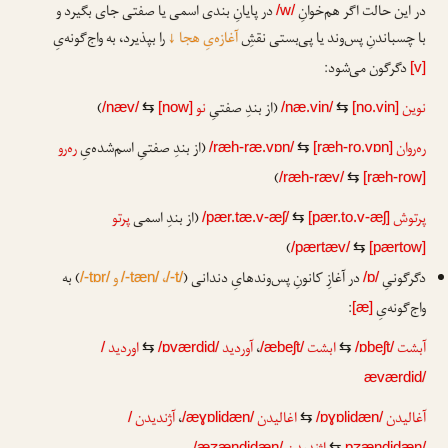
در این حالت اگر هم‌خوانِ
در پایانِ بندی اسمی یا صفتی جای بگیرد و
/w/
با چسباندنِ پس‌وند یا پی‌بستی نقشِ
آغازه‌یِ هجا
↓
را بپذیرد، به واج‌گونه‌یِ
دگرگون می‌شود:
[v]
نوین
(از بندِ صفتیِ
نو
)
/næv/
⇆
[now]
/næ.vin/
⇆
[no.vin]
ره‌ر‌وان
(از بندِ صفتیِ اسم‌شده‌یِ
ره‌رو
/ræh-ræ.vɒn/
⇆
[ræh-ro.vɒn]
)
/ræh-ræv/
⇆
[ræh-row]
پرتوش
(از بندِ اسمی
پرتو
/pær.tæ.v-æʃ/
⇆
[pær.to.v-æʃ]
)
/pærtæv/
⇆
[pærtow]
دگرگونیِ
در آغازِ کانونِ پس‌وندهایِ دندانی (
،
و
) به
/-tɒr/
/-tæn/
/-t/
/ɒ/
واج‌گونه‌یِ
:
[æ]
آبشت
ابشت
،
آوردید
اوردید
/
⇆
/ɒværdid/
/æbeʃt/
⇆
/ɒbeʃt/
æværdid/
آغالیدن
اغالیدن
،
آژندیدن
/
/æɣɒlidæn/
⇆
/ɒɣɒlidæn/
/æʒændidæn/
⇆
ɒʒændidæn/