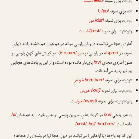
c
vc
، برایِ نمونه
اسب
/æsb/
1
2
cv
، برایِ نمونه
پا
/pɒ/
vc
c
، برایِ نمونه
دور
/dur/
1
2
c
vc
c
، برایِ نمونه
شست
/ʃæst/
1
2
3
آغازه‌یِ هجا می‌توانسته در زبانِ پارسیِ میانه دو هم‌خوان هم داشته باشد (برایِ
نمونه در
، در پارسیِ نو
سپر
). در گویش‌هایِ کهنِ پارسیِ نو
/se.pær/
/spær/
هنوز آغازه‌یِ هجایِ
پای‌دار مانده بوده است، و از این رو بافت‌هایِ هجاییِ
/xv/
زیر نیز پدید می‌آمده‌اند:
v
c
c
، برایِ نمونه
خواهر
/xvɒ.hær/
1
2
vc
c
c
، برایِ نمونه
خویش
/xviʃ/
1
2
3
c
vc
c
c
، برایِ نمونه
خواست
/xvɒst/
1
2
3
4
رشته‌یِ واجیِ
در گویش‌هایِ امروزینِ پارسیِ نو جایِ خود را به هم‌خوانِ
/x/
/xv/
داده است:
،
،
/xɒst/
/xiʃ/
/xɒ.hær/
این که چه واج‌ها (یا آواهایی) می‌توانند در درونِ هجا (یا در رشته‌ای از هجاها)