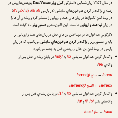
در سالِ ۱۲۵۴ زبان‌شنـاسِ دانمارکی
کارل ورنر
Karl Verner
پژوهش‌های‌ش در
زمینه‌یِ واک‌دار کردنِ هم‌خوان‌هایِ سایشی (در پارسی
،
،
،
و
)
/h/
/x/
/ʃ/
/s/
/f/
در برساختنِ تک‌واژها در زبان‌هایِ هند و اروپایی را منتشر کرد و ریشه‌یِ آن‌ها را
در زبانِ
نیا-هند و اروپایی
دانست. این قانون‌مندی
دستورِ ورنر
نام گرفته است.
دگرگونیِ هم‌خوان‌ها در برساختنِ بن‌هایِ فعل در زبان‌هایِ هند و اروپایی بر
پایه‌یِ دستورِ ورنر را
واک‌دار کردنِ هم‌خوان‌هایِ سایشی
می‌نامیم، که در زبانِ
پارسی در برساختنِ بنِ حال از ریشه‌یِ فعل به چشم می‌خورد:
واک‌دار کردنِ هم‌خوانِ سایشیِ
به
در پایانِ ریشه‌یِ فعل پس از
/nʤ/
/x/
واکه‌یِ
:
/æ/
←
سنج
/sænʤ/
/sæx/
←
الفنج
/ælfænʤ/
/ælfæx/
واک‌دار کردنِ هم‌خوانِ سایشیِ
به
در پایانِ ریشه‌یِ فعل پس از
/z/
/x/
واکه‌هایِ بلندِ
،
و
:
/u/
/i/
/ɒ/
←
ساز
/sɒz/
/sɒx/