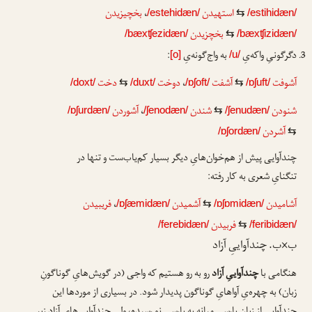
استهیدن
،
بخچیزیدن
/estehidæn/
⇆
/estihidæn/
بخچزیدن
/bæxʧezidæn/
⇆
/bæxʧizidæn/
دگرگونیِ واکه‌یِ
به واج‌گونه‌یِ
:
[o]
/u/
آشوفت
آشفت
،
دوخت
دخت
/doxt/
⇆
/duxt/
/ɒʃoft/
⇆
/ɒʃuft/
شنودن
شندن
،
آشوردن
/ɒʃurdæn/
/ʃenodæn/
⇆
/ʃenudæn/
آشردن
/ɒʃordæn/
⇆
چندآوایی پیش از هم‌خوان‌هایِ دیگر بسیار کم‌یاب‌ست و تنها در
تنگنایِ شعری به کار رفته:
آشامیدن
آشمیدن
،
فریبیدن
/ɒʃæmidæn/
⇆
/ɒʃɒmidæn/
فربیدن
/ferebidæn/
⇆
/feribidæn/
ب×ب. چندآواییِ آزاد
هنگامی با
چندآواییِ آزاد
رو به رو هستیم که واجی (در گویش‌هایِ گوناگونِ
زبان) به چهره‌یِ آواهایِ گوناگون پدیدار شود. در بسیاری از موردها این