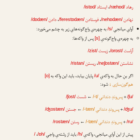
رهاد
،
ایستاد
/istɒd/
/ræhɒd/
نهادن
،
فرستادن
،
دادن
/dɒdæn/
/ferestɒdæn/
/nehɒdæn/
آوایِ میانجیِ
به چهره‌یِ واج‌گونه‌هایِ زیر به چشم می‌خورد:
/s/
به چهره‌یِ واج‌گونه‌یِ
پس از واکه‌ها:
[s]
آراست
،
زیست
/zist/
/ɒrɒst/
نشاستن
،
ریستن
/ristan/
/neʃɒstæn/
اگر بنِ حال به واکه‌یِ
پایان بیابد، باید این واکه به
[o]
/u/
هم‌گون‌سازی
↓
شود:
+
پس‌وندِ دندانیِ
←
شست
/ʃost/
/-t/
/ʃu/
+
پس‌وندِ دندانیِ
←
جستن
/ʤostæn/
/-tæn/
/ʤu/
+
پس‌وندِ دندانیِ
←
رستن
/rostæn/
/-tæn/
/ru/
پیش از این آوایِ میانجی، واکه‌یِ
باید از رشته‌یِ واجیِ
،
/
/ɒh/
/h/