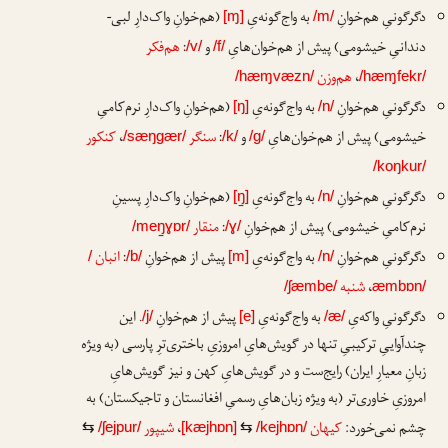
دگرگونیِ هم‌خوانِ
به واج‌گونه‌یِ
(هم‌خوانِ واک‌دارِ لبی-
[ɱ]
/m/
دندانیِ خیشومی) پیش از هم‌خوان‌هایِ
و
:
هم‌فکر
/v/
/f/
،
هم‌وزن
/hæɱvæzn/
/hæɱfekr/
دگرگونیِ هم‌خوانِ
به واج‌گونه‌یِ
(هم‌خوانِ واک‌دارِ نرم‌کامیِ
[ŋ]
/n/
خیشومی) پیش از هم‌خوان‌هایِ
و
:
سنگر
،
کنکور
/sæŋgær/
/k/
/g/
/koŋkur/
دگرگونیِ هم‌خوانِ
به واج‌گونه‌یِ
(هم‌خوانِ واک‌دارِ پسینِ
[ŋ̠]
/n/
نرم‌کامیِ خیشومی) پیش از هم‌خوانِ
:
منقار
/meŋ̠ɣɒr/
/ɣ/
دگرگونیِ هم‌خوانِ
به واج‌گونه‌یِ
پیش از هم‌خوانِ
:
انبان
/
/b/
[m]
/n/
،
شنبه
/ʃæmbe/
æmbɒn/
دگرگونیِ واکه‌یِ
به واج‌گونه‌یِ
پیش از هم‌خوانِ
. این
/j/
[e]
/æ/
چندآواییِ ترکیبیِ تنها در گویش‌هایِ امروزیِ باختری‌ترِ پارسی (به ویژه
زبانِ معیارِ ایران) رایج‌ست و در گویش‌هایِ کهن و نیز گویش‌هایِ
امروزیِ خاوری‌تر (به ویژه زبان‌هایِ رسمیِ افغانستان و تاجیکستان) به
چشم نمی‌خورد:
کیهان
،
شیپور
⇆
/ʃejpur/
[kæjhɒn]
⇆
/kejhɒn/