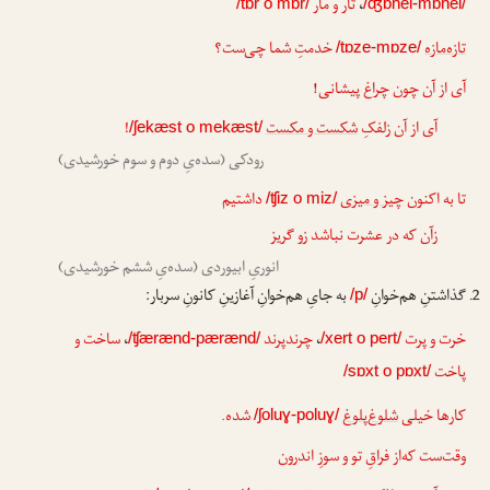
،
تار و مار
/tɒr o mɒr/
/ʤɒhel-mɒhel/
تازه‌مازه
خدمتِ شما چی‌ست؟
/tɒze-mɒze/
آی از آن چون چراغ پیشانی!
آی از آن زلفکِ
شکست و مکست
!
/ʃekæst o mekæst/
رودکی (سده‌یِ دوم و سوم خورشیدی)
تا به اکنون
چیز و میزی
داشتیم
/ʧiz o miz/
زآن که در عشرت نباشد زو گریز
انوریِ ابیوردی (سده‌یِ ششم خورشیدی)
گذاشتنِ هم‌خوانِ
به جایِ هم‌خوانِ آغازینِ کانونِ سربار:
/p/
خرت و پرت
،
چرندپرند
،
ساخت و
/ʧærænd-pærænd/
/xert o pert/
پاخت
/sɒxt o pɒxt/
کارها خیلی
شلوغ‌پلوغ
شده.
/ʃoluɣ-poluɣ/
وقت‌ست که‌از فراقِ تو و سوزِ اندرون