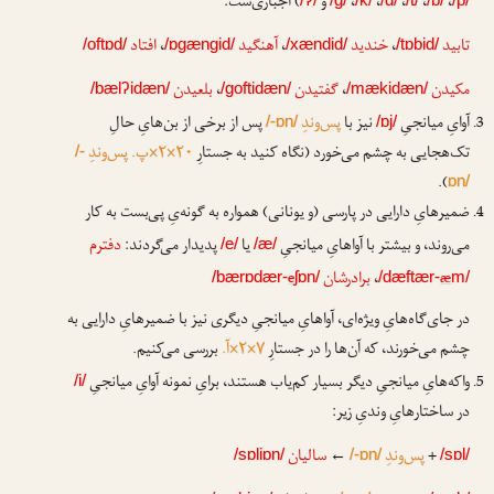
،
،
،
،
،
و
) اجباری‌ست:
تابید
،
خندید
،
آهنگید
،
افتاد
/oftɒd/
/ɒgængid/
/xændid/
/tɒbid/
مکیدن
،
گفتیدن
،
بلعیدن
/bælʔidæn/
/goftidæn/
/mækidæn/
آوایِ میانجیِ
نیز با
پس‌وندِ
پس از برخی از بن‌هایِ حالِ
/-ɒn/
/ɒj/
تک‌هجایی به چشم می‌خورد (نگاه کنید به جستارِ
۲۰×۲×پ. پس‌وندِ
/-
).
ɒn/
ضمیرهایِ دارایی در پارسی (و یونانی) همواره به گونه‌یِ پی‌بست به کار
می‌روند، و بیشتر با آواهایِ میانجیِ
یا
پدیدار می‌گردند:
دفترم
/e/
/æ/
æ
،
برادرشان
e
/bærɒdær-
ʃɒn/
/dæftær-
m/
در جای‌گاه‌هایِ ویژه‌ای، آواهایِ میانجیِ دیگری نیز با ضمیرهایِ دارایی به
چشم می‌خورند، که آن‌ها را در جستارِ
۷×۲×آ.
بررسی می‌کنیم.
واکه‌هایِ میانجیِ دیگر بسیار کم‌یاب هستند، برایِ نمونه آوایِ میانجیِ
/i/
در ساختارهایِ وندیِ زیر:
+
پس‌وندِ
←
سالیان
/sɒliɒn/
/-ɒn/
/sɒl/