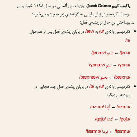
یاکوب گریم
Jacob Grimm
، زبان‌شنـاسِ آلمانی در سالِ ۱۱۹۸ خورشیدی
توصیف کرده، و در زبانِ پارسی به گونه‌هایِ زیر به چشم می‌خورد:
برساختنِ بنِ حال از ریشه‌یِ فعل:
دگردیسیِ واکه‌یِ
به
در پایانِ ریشه‌یِ فعل پس از هم‌خوانِ
/æv/
/u/
:
/n/
←
شنو
/ʃenæv/
/ʃenu/
←
غنو
/ɣonæv/
/ɣonu/
←
بخنو
/bæxnæv/
/bæxnu/
دگردیسیِ واکه‌یِ
به
در پایانِ ریشه‌یِ فعلِ چندهجایی در
/ɒ/
/u/
موردهایِ دیگر:
←
آزما
/ɒzmɒ/
/ɒzmu/
←
گشا
/goʃɒ/
/goʃu/
←
فرما
/færmɒ/
/færmu/