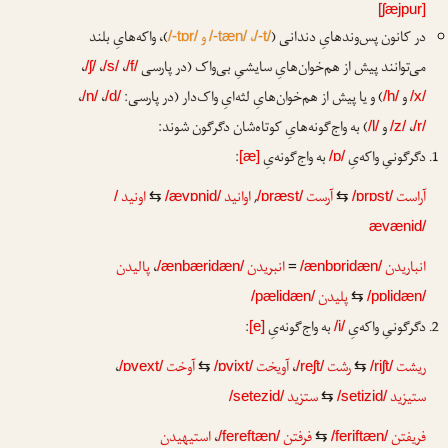
[ʃæjpur]
در کانون پس‌وندهایِ دندانی (
،
و
)، واکه‌هایِ بلند
/-tɒr/
/-tæn/
/-t/
می‌توانند پیش از هم‌خوان‌هایِ سایشیِ بی‌واک (در پارسی
،
،
،
/ʃ/
/s/
/f/
و
) و یا پیش از هم‌خوان‌هایِ لثه‌ایِ واک‌دار (در پارسی:
،
،
/n/
/d/
/h/
/x/
،
و
) به واج‌گونه‌هایِ کوتاه‌شان دگرگون شوند:
/l/
/z/
/r/
دگرگونیِ واکه‌یِ
به واج‌گونه‌یِ
:
[æ]
/ɒ/
آراست
آرست
,
اوانید
اونید
/
⇆
/ævɒnid/
/ɒræst/
⇆
/ɒrɒst/
ævænid/
انباریدن
انبریدن
،
پالیدن
/ænbæridæn/
=
/ænbɒridæn/
پلیدن
/pælidæn/
⇆
/pɒlidæn/
دگرگونیِ واکه‌یِ
به واج‌گونه‌یِ
:
[e]
/i/
ریشت
رشت
،
آویخت
آوخت
،
/ɒvext/
⇆
/ɒvixt/
/reʃt/
⇆
/riʃt/
ستیزید
ستزید
/setezid/
⇆
/setizid/
فریفتن
فرفتن
،
استیهیدن
/fereftæn/
⇆
/feriftæn/