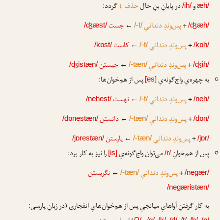
و
در پایانِ بنِ حال
حذف
↓
گردد:
/ih/
æh/
+
پس‌وندِ دندانیِ
←
جست
/ʤæst/
/-t/
/ʤæh/
+
پس‌وندِ دندانیِ
←
کاست
/kɒst/
/-t/
/kɒh/
+
پس‌وندِ دندانیِ
←
جیستن
/ʤistæn/
/-tæn/
/ʤih/
به چهره‌یِ واج‌گونه‌یِ
پس از هم‌خوان‌ها:
[es]
+
پس‌وندِ دندانیِ
←
نهست
/nehest/
/-t/
/neh/
+
پس‌وندِ دندانیِ
←
دانستن
/dɒnestæn/
/-tæn/
/dɒn/
+
پس‌وندِ دندانیِ
←
یارستن
/jɒrestæn/
/-tæn/
/jɒr/
پس از هم‌خوانِ
می‌توان واج‌گونه‌یِ
را نیز به کار برد:
[is]
/r/
+
پس‌وندِ دندانیِ
←
نگریستن
/-tæn/
/negær/
/negæristæn/
به کار گرفتنِ آواهایِ میانجیِ پس از هم‌خوان‌هایِ انفجاری (در زبانِ پارسی:
/ʔ/
/g/
/k/
/d/
/t/
/b/
/p/