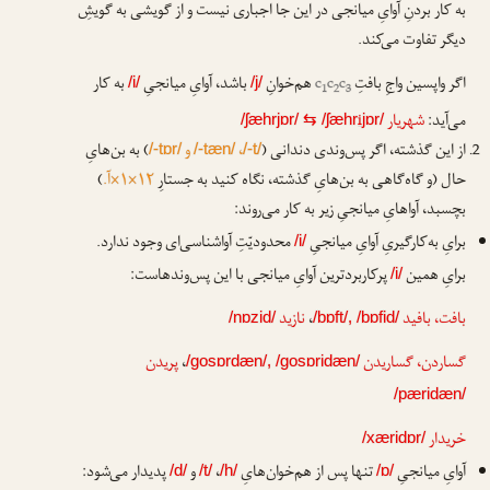
به کار بردنِ آوایِ میانجی در این جا اجباری نیست و از گویشی به گویشِ
دیگر تفاوت می‌کند.
اگر واپسین واجِ بافتِ
c
c
c
هم‌خوانِ
باشد، آوایِ میانجیِ
به کار
/i/
/j/
1
2
3
می‌آید:
شهریار
i
/ʃæhrjɒr/
⇆
/ʃæhr
jɒr/
از این گذشته، اگر پس‌وندی دندانی (
،
و
) به بن‌هایِ
/-tɒr/
/-tæn/
/-t/
حال (و گاه‌گاهی به بن‌هایِ گذشته، نگاه کنید به جستارِ
۱۲×۱×آ.
)
بچسبد، آواهایِ میانجیِ زیر به کار می‌روند:
برایِ به‌کارگیریِ آوایِ میانجیِ
محدودیّتِ آواشناسی‌ای وجود ندارد.
/i/
برایِ همین
پرکاربردترین آوایِ میانجی با این پس‌وندهاست:
/i/
بافت، بافید
،
نازید
/nɒzid/
/bɒft/, /bɒfid/
گساردن، گساریدن
،
پریدن
/gosɒrdæn/, /gosɒridæn/
/pæridæn/
خریدار
/xæridɒr/
آوایِ میانجیِ
تنها پس از هم‌خوان‌هایِ
،
و
پدیدار می‌شود:
/d/
/t/
/h/
/ɒ/