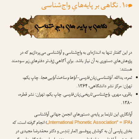
۱. نگاهی بر پایه‌هایِ واج‌شناسی
0
در این گفتار تنها به انـدازه‌ای به واج‌شناسی و آواشناسی می‌پردازیم که در
پژوهش‌هایِ دستوری به آن نیاز باشد. برایِ آگاهیِ ژرف‌تر دفترهایِ زیر سودمند
هستند:
ثمره، یدالله.
آواشناسی زبان فارسی – آواها و ساخت آوایی هجا
. چاپِ یکم،
تهران: مرکز نشر دانشگاهی، ۱۳۶۴.
باقری، مهری.
واج‌شناسی تاریخی زبان فارسی
. چاپِ یکم، تهران: نشر قطره،
۱۳۸۰.
آوانگاریِ این تارنما بر پایه‌یِ دستورهایِ انجمنِ جهانیِ آواشناسی
(
) انجام گرفته است، که
„International Phonetic Association“ = IPA
بخشِ پارسی آن به کوششِ پروفسور اِلمار تِندِس و دکتر محمّدرضا مجیدی در