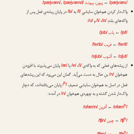
←
پیون، پیونـد
/pæjvæn/, /pæjvænd/
/pæjvæs/
واک‌دار کردنِ هم‌خوانِ سایشیِ
به
در پایانِ ریشه‌یِ فعل پس از
/b/
/f/
واکه‌هایِ بلندِ
،
و
:
/u/
/i/
/ɒ/
←
یاب
/jɒb/
/jɒf/
←
فریب
/ferib/
/ferif/
←
آشوب
/ɒʃub/
/ɒʃuf/
از ریشه‌هایِ فعلی که به واکه‌یِ
،
یا
پایان می‌پذیرند با افزودنِ
/æ/
/e/
/i/
هم‌خوانِ
بنِ حال به دست می‌آید. گمانِ این می‌رود که این ریشه‌هایِ
/n/
فعل در اصل به هم‌خوانِ سایشیِ ضعیفِ
پایان می‌یافته‌اند، که دچارِ
h
/
/
واک‌دار شدن گشته و به چهره‌یِ هم‌خوانِ
در آمده:
/n/
←
آفرین
h
/ɒfærin/
/ɒfæri
/
←
چین
h
/ʧin/
/ʧi
/
h
/ʧen/
/ʧe
/