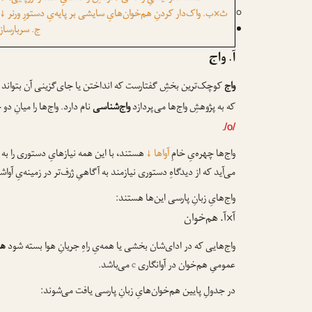
ث×ب. واک‌دار کردنِ هم‌خوان‌هایِ سایشی بر پایه‌یِ دستورِ ورنر
↓
ج. سربارسا
آ. واج
واج
کوچک‌ترین بخشِ گفتارست که انداختن یا جای‌گزینی آن بتواند د
که به پژوهشِ واج‌ها می‌پردازد
واج‌شناسی
نام دارد. واج‌ها را میانِ دو
.
/o/
واج‌ها چهره‌یِ خامِ
آواها
↓
هستند، با این همه نیازهایِ دستوری را به ا
می‌آید که از دیدگاهِ دستوری نیازمند به آگاهیِ ژرف‌تر در زمینه‌یِ آو
واج‌هایِ زبانِ پارسی این‌ها هستند:
آ×آ. هم‌خوان
واج‌هایی که در ادای‌شان بخشی یا همه‌یِ راهِ جریانِ هوا بسته شود
هم
عمومیِ هم‌خوان در آوانگاری
c
می‌باشد.
در جدولِ پایین هم‌خوان‌هایِ زبانِ پارسی یافت می‌شوند
: