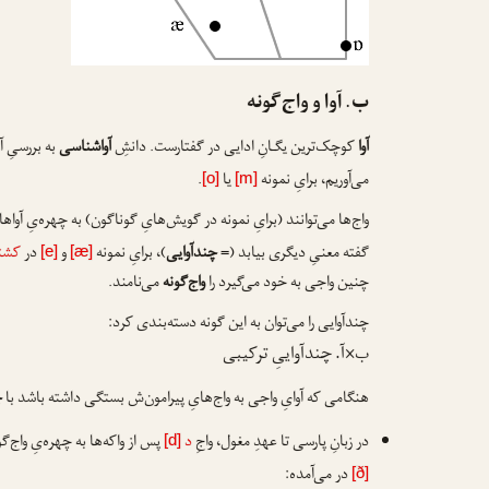
ب. آوا و واج‌گونه
آوا
کوچک‌ترین یگـانِ ادایی در گفتارست. دانشِ
آواشناسی
به بررسیِ آو
می‌آوریم، برایِ نمونه
یا
.
[o]
[m]
واج‌ها می‌توانند (برایِ نمونه در گویش‌هایِ گوناگون) به چهره‌یِ آوا
گفته معنیِ دیگری بیابد (=
چندآوایی
)، برایِ نمونه
و
در
کشت
[e]
[æ]
چنین واجی به خود می‌گیرد را
واج‌گونه
می‌نامند.
چندآوایی را می‌توان به این گونه دسته‌بندی کرد:
ب×آ. چندآواییِ ترکیبی
هنگامی که آوایِ واجی به واج‌هایِ پیرامون‌ش بستگی داشته باشد با
چ
در زبانِ پارسی تا عهدِ مغول، واجِ
د
پس از واکه‌ها به چهره‌یِ واج‌گو
[d]
در می‌آمده:
[ð]