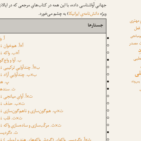
جهانیِ آواشناسی داده، با این همه در کتاب‌هایِ مرجعی که در ایالاتِ
ویژه
دانش‌نامه‌یِ ایرانیکا
) به چشم می‌خورد.
 مهتری
جستارها
 فعل
رمیانجی
آ. و
مصدر
آ×آ. هم‌خوان
↓
ِ
آ×ب. واکه
↓
قطبی
ب. آوا و واج‌گو
ب×آ. چندآواییِ ترکیبی
↓
لی
ب×ب. چندآواییِ آزاد
↓
پ. هج
پس‌وند
ت. سنده
ی
ت×آ. آوایِ میانجی
↓
ت×ب. حذف
↓
ت×پ. هم‌گون‌سازی و ناهم‌گون‌سازی
↓
ت×ت. قلب
↓
ت×ث. مرکّب‌سازی و ساده‌سازیِ واکه
↓
ث. دگردیس
ث×آ. دگردیسیِ واکه‌ای (گردشِ واکه‌هایِ هند و اروپایی)
↓