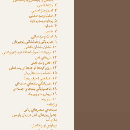
۱. نگاهی بر پایه‌هایِ واج‌شناسی
۲. واژه‌شناسی
۳. اسم و بندِ اسمی
۴. صفت و بندِ صفتی
۵. پردازه و بندِ پردازه
۶. شماره
۷. ضمیر
۸. ادات و بندِ اداتی
۹. هم‌پایگی و هم‌نشانیِ زنجیره‌ای
۱۰. نشان و نشان‌بخشی
۱۱. برنهشت (حرفِ اضافه) و بندِ برنهشتی
۱۲. بن‌هایِ فعل
۱۳. فعل و بندِ فعلی
۱۴. روی‌کردها (وجه‌ها)یِ بندِ فعلی
۱۵. جمله و سازه‌های‌ش
۱۶. میانجی (حرفِ ربط)
۱۷. هم‌پایگیِ بندهایِ جمله‌ای
۱۸. ناهمپایگیِ بندهایِ جمله‌ای
۱۹. پیش‌وند و پیراوند
۲۰. پس‌وند
واژه‌نامه
سیاهه‌یِ عنصرهایِ زبانی
جدولِ بن‌هایِ فعل در زبانِ پارسی
دفترنامه
درباره‌یِ نویدِ فاضل