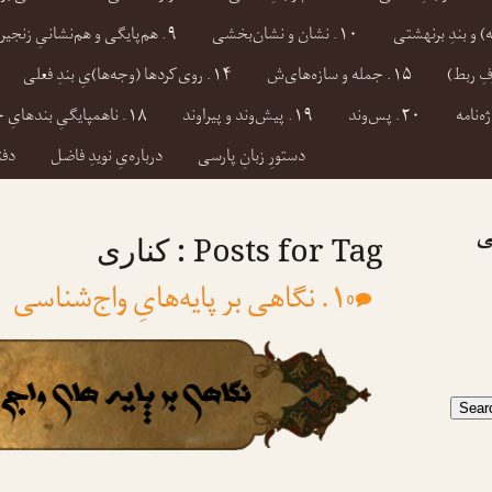
۱۰. نشان و نشان‌بخشی
۹. هم‌پایگی و هم‌نشانیِ زنجیره‌ای
۱۵. جمله و سازه‌های‌ش
۱۴. روی‌کردها (وجه‌ها)یِ بندِ فعلی
ژه‌نامه
۲۰. پس‌وند
۱۹. پیش‌وند و پیراوند
۱۸. ناهمپایگیِ بندهایِ جمله‌ای
دستورِ زبانِ پارسی
درباره‌یِ نویدِ فاضل
دفت
ی
Posts for Tag : کناری
۱. نگاهی بر پایه‌هایِ واج‌شناسی
0