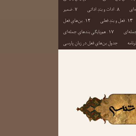
۸. ادات و بندِ اداتی
۷. ضمیر
۱۳. فعل و بندِ فعلی
۱۲. بن‌هایِ فعل
۱۷. هم‌پایگیِ بندهایِ جمله‌ای
رنامه
جدولِ بن‌هایِ فعل در زبانِ پارسی