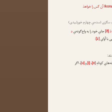
آن کس را خواهذ
/kon
ِ سگزی (سده‌یِ چهارم خورشیدی)
ذ
جایِ خود را به واج‌گونه‌یِ
د
[ð]
ی با آوایِ
:
[z]
ند:
ه‌هایِ کوتاهِ
،
و
، اگر
[u]
[i]
[ɒ]