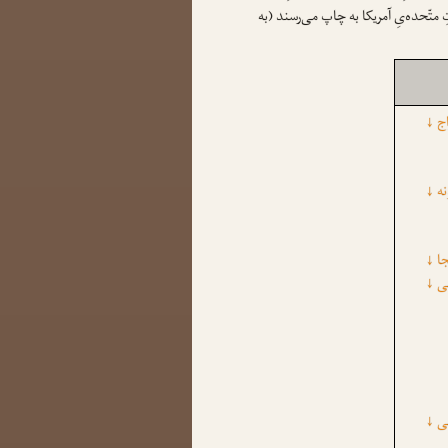
 متّحده‌یِ آمریکا به چاپ می‌رسند (به
اج
↓
نه
↓
ا
↓
ی
↓
ی
↓