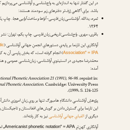
در این گفتار تنها به انـدازه‌ای به واج‌شناسی و آواشناسی می‌پردازیم
باشد. برایِ آگاهیِ ژرف‌تر دفترهایِ زیر سودمند هستند:
ثمره، یدالله.
آواشناسی زبان فارسی – آواها و ساخت آوایی هجا
. چاپِ ی
۱۳۶۴.
باقری، مهری.
واج‌شناسی تاریخی زبان فارسی
. چاپِ یکم، تهران: نشر قطره
آوانگاریِ این تارنما بر پایه‌یِ دستورهایِ انجمنِ جهانیِ آواشناسی (
tic
) انجام گرفته است، که بخشِ پارسی آن به کوش
Association“ = IPA
محمّدرضا مجیدی در انستیتویِ آواشناسی، زبان‌شناسیِ عمومی و هند و
آمده:
ational Phonetic Association 21 (1991), 96-98
. repaint in:
al Phonetic Association
. Cambridge: University Press
1999، S. 124-125).
پژوهشِ آواشناسیِ دانشگاهِ هامبورگ تنها بر رویِ زبانِ امروزیِ دانش‌آم
این تارنما برایِ گسترش‌دادن بر گویش‌هایِ افغانستان و تاجیکستان 
دیگری از
الفبایِ جهانیِ آواشناسی
نیز به کار رفته‌اند.
آوانگاریِ کهن‌ترِ
امر
„Americanist phonetic notation“ = APA