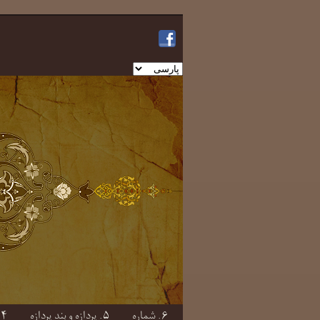
یک
زبان
انتخاب
کنید
۶. شماره
۵. پردازه و بندِ پردازه
۴. صفت و بندِ صفتی