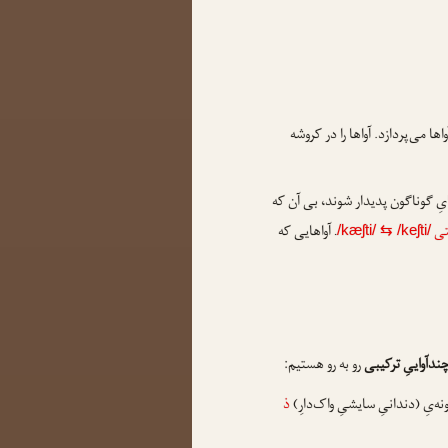
اها می‌پردازد. آواها را در کروشه
هایِ گوناگون پدیدار شوند، بی آن که
ی
. آواهایی که
/kæʃti/
⇆
/keʃti/
ندآواییِ ترکیبی
رو به رو هستیم:
نه‌یِ (دندانیِ سایشیِ واک‌دارِ)
ذ