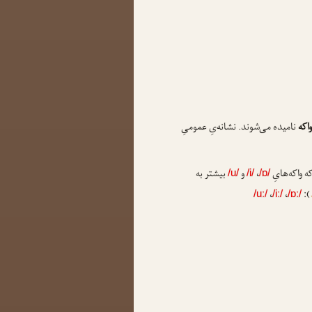
واکه
نامیده می‌شوند. نشانه‌یِ عمومیِ
ه واکه‌هایِ
،
و
بیشتر به
/u/
/i/
/ɒ/
،
،
):
/uː/
/iː/
/ɒː/