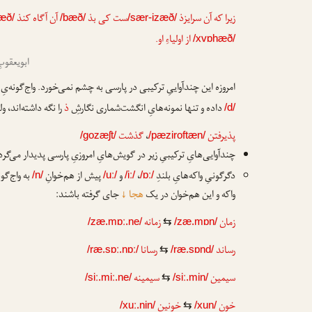
زیرا که آن سرایزذ
ست کی بذ
آن آگاه کنذ
æð/
/bæð/
/sær-izæð/
از اولیاءِ او.
/xvɒhæð/
ابویعقوب
امروزه این چندآواییِ ترکیبی در پارسی به چشم نمی‌خورد. واج‌گونه‌یِ
داده و تنها نمونه‌هایِ انگشت‌شماری نگارشِ
ذ
را نگه داشته‌اند، ول
/d/
پذیرفتن
،
گذشت
/gozæʃt/
/pæziroftæn/
چندآوایی‌هایِ ترکیبیِ زیر در گویش‌هایِ امروزیِ پارسی پدیدار می‌گرد
دگرگونیِ واکه‌هایِ بلندِ
،
و
پیش از هم‌خوانِ
به واج‌گون
/n/
/uː/
/iː/
/ɒː/
واکه و این هم‌خوان در یک
هجا
↓
جای گرفته باشند:
زمان
زمانه
/zæ.mɒː.ne/
⇆
/zæ.mɒn/
رساند
رسانا
/ræ.sɒː.nɒː/
⇆
/ræ.sɒnd/
سیمین
سیمینه
/siː.miː.ne/
⇆
/siː.min/
خون
خونین
/xuː.nin/
⇆
/xun/