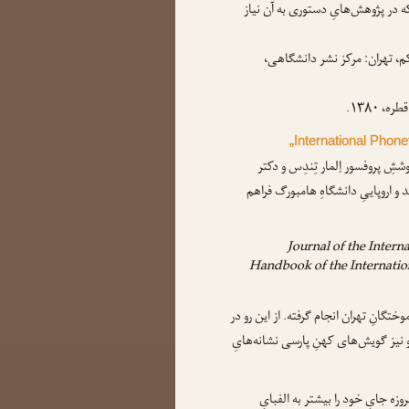
 که در پژوهش‌هایِ دستوری به آن نیاز
کم، تهران: مرکز نشر دانشگاهی،
، ۱۳۸۰.
„International Phone
شِ پروفسور اِلمار تِندِس و دکتر
 اروپاییِ دانشگاهِ هامبورگ فراهم
Journal of the Intern
Handbook of the Internation
وختگانِ تهران انجام گرفته. از این رو در
و نیز گویش‌های کهنِ پارسی نشانه‌هایِ
وزه جایِ خود را بیشتر به الفبایِ