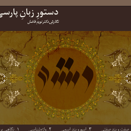
دستورِ زبانِ پارس
نگارشِ دکتر نویدِ فاضل
۳. اسم و بندِ اسمی
۲. واژه‌شناسی
۱. نگاهی بر پایه‌هایِ واج‌شناسی