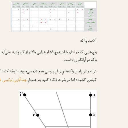
آ×ب. واکه
واج‌هایی که در ادای‌شان هیچ فشارِ هوایی بالاتر از گلو پدید نمی‌آید
واکه در آوانگاری
v
ا‌ست.
در نمودارِ پایین واکه‌هایِ زبانِ پارسی به چشم می‌خورند. توجّه کنید ک
گونه‌یِ کشیده ادا می‌شوند (نگاه کنید به جستارِ
چندآواییِ ترکیبی
↓