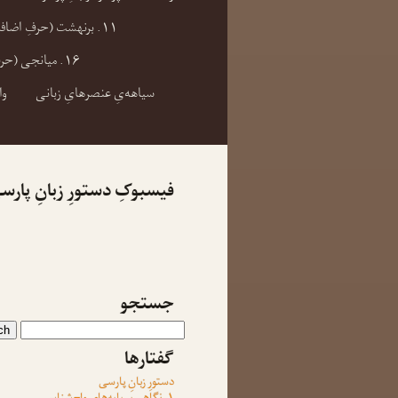
۱۱. برنهشت (حرفِ اضافه) و بندِ برنهشتی
۱۶. میانجی (حرفِ ربط)
سیاهه‌یِ عنصرهایِ زبانی
وا
فیسبوکِ دستورِ زبانِ پارس
جستجو
گفتارها
دستورِ زبانِ پارسی