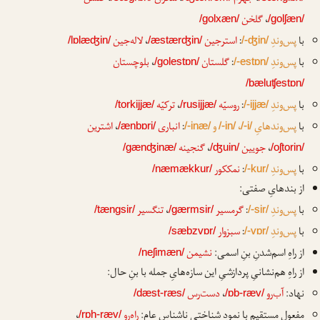
،
گلخن
/golxæn/
/golʃæn/
با
پس‌وندِ
:
استرجین
،
لاله‌جین
/lɒlæʤin/
/æstærʤin/
/-ʤin/
با
پس‌وندِ
:
گلستان
،
بلوچستان
/golestɒn/
/-estɒn/
/bæluʧestɒn/
با
پس‌وندِ
:
روسیّه
،
ترکیّه
/torkijjæ/
/rusijjæ/
/-ijjæ/
با
پس‌وندهایِ
،
و
:
انباری
،
اشترین
/ænbɒri/
/-inæ/
/-in/
/-i/
،
جویین
،
گنجینه
/gænʤinæ/
/ʤuin/
/oʃtorin/
با
پس‌وندِ
:
نمککور
/næmækkur/
/-kur/
از بندهایِ صفتی:
با
پس‌وندِ
:
گرمسیر
،
تنگسیر
/tængsir/
/gærmsir/
/-sir/
با
پس‌وندِ
:
سبزوار
/sæbzvɒr/
/-vɒr/
از راهِ اسم‌شدنِ بنِ اسمی:
نشیمن
/neʃimæn/
از راهِ هم‌نشانیِ پردازشیِ این سازه‌هایِ جمله با بنِ حال:
نهاد:
آب‌رو
،
دست‌رس
/dæst-ræs/
/ɒb-ræv/
مفعولِ مستقیم با نمودِ شناختیِ ناشناسِ عام:
راه‌رو
،
/rɒh-ræv/