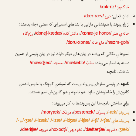
خاک‌ریز
/xɒk-riz/
اداتِ فعلی:
دررو
/dær-ræv/
از راهِ پیوند یا هم‌نشانیِ دارایی با بندهایِ اسمی‌ای که معنیِ «جا» بدهند:
خانه‌یِ هنر
،
دانش‌کده
،
رزم‌گاه
/dɒneʃ-kædæ/
/xɒnæ-je honɒr/
،
داروخانه
/dɒru-xɒnæ/
/ræzm-gɒh/
اسم‌هایِ مکانی که ریشـه در زبان‌هایِ دیگر دارند نیز در زبانِ پارسی از همین
دسته به شمار می‌روند:
مطبّ
،
مسجد
/mæsʤed/
/mætæbb/
ت×ت. نامچه
نامچه
در پارسی سازه‌ای پس‌وندی‌ست که نمونه‌یِ کوچک یا ملوس‌شده‌یِ
کانون‌ش را خاطرنشان سازد. هم نامچه و هم کانون‌ش اسم هستند.
برایِ ساختنِ نامچه‌ها این پس‌وندها به کار می‌روند:
پس‌وندِ
:
پسرک
،
مرغک
/morɣæk/
/pesæræk/
/-æk/
پس‌وندهایِ
،
،
،
،
،
،
و
/-
/-ʒæ/
/-izæk/
/-izæ/
/-iʤæ/
/-iʧæ/
/-ʧi/
/-ʧæ/
:
دفترچه
،
نخودچی
،
دریچه
،
/dæriʧæ/
/noxodʧi/
/dæftæʧæ/
ʒæk/