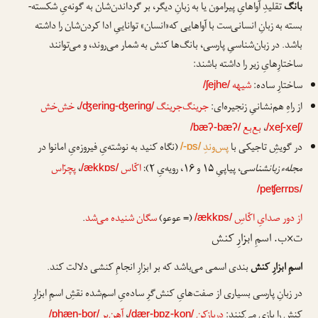
بانگ
تقلیدِ آواهایِ پیرامون یا به زبانِ دیگر، بر گرداندن‌شان به گونه‌یِ شکسته-
بسته به زبانِ انسانی‌ست با آواهایی که«انسان» تواناییِ ادا کردن‌شان را داشته
باشد. در زبان‌شناسیِ پارسی، بانگ‌ها کنش به شمار می‌روند، و می‌توانند
ساختارِهایِ زیر را داشته باشند:
ساختارِ ساده:
شیهه
/ʃejhe/
از راهِ هم‌نشانیِ زنجیره‌ای:
جرینگ‌جرینگ
،
خش‌خش
/ʤering-ʤering/
،
بع‌بع
/bæʔ-bæʔ/
/xeʃ-xeʃ/
در گویشِ تاجیکی با
پس‌وندِ
(نگاه کنید به نوشته‌یِ فیروزه‌یِ امانوا در
/-ɒs/
مجلهء زبانشناسی
، پیاپیِ ۱۵ و ۱۶، رویه‌یِ ۲):
اکّاس
،
پچرّاس
/ækkɒs/
/peʧerrɒs/
از دور صدایِ اکّاسِ
(= عوعو)
سگان شنیده می‌شد
.
/ækkɒs/
ت×ب. اسمِ ابزارِ کنش
اسمِ ابزارِ کنش
بندی اسمی می‌باشد که بر ابزارِ انجامِ کنشی دلالت کند.
در زبانِ پارسی بسیاری از صفت‌هایِ کنش‌گرِ ساده‌یِ اسم‌شده نقشِ اسمِ ابزارِ
کنش را بازی می‌کنند:
دربازکن
،
آهن‌بر
/ɒhæn-bor/
/dær-bɒz-kon/