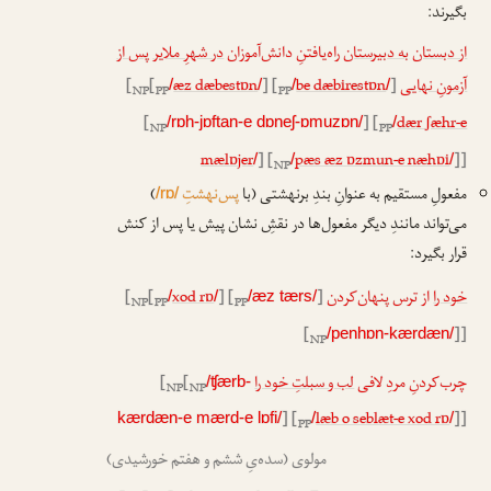
بگیرند:
از دبستان
به دبیرستان
راه‌یافتنِ دانش‌آموزان
در شهرِ ملایر
پس از
آزمونِ نهایی
]
be dæbirestɒn
] [
æz dæbestɒn
[
[
/
/
/
/
NP
PP
PP
[
] [
dær ʃæhr-e
/rɒh-jɒftan-e dɒneʃ-ɒmuzɒn/
/
NP
PP
mælɒjer
] [
pæs æz ɒzmun-e næhɒi
]]
/
/
/
NP
مفعولِ مستقیم به عنوانِ بندِ برنهشتی (با
پس‌نهشتِ
)
/rɒ/
می‌تواند مانندِ دیگر مفعول‌ها در نقشِ نشان پیش یا پس از کنش
قرار بگیرد:
خود را
از ترس پنهان‌کردن
]
] [
xod rɒ
[
[
/
/
/æz tærs/
NP
PP
PP
[
]]
/penhɒn-kærdæn/
NP
چرب‌کردنِ مردِ لافی
لب و سبلتِ خود را
[
[
/ʧærb-
NP
NP
] [
læb o seblæt-e xod rɒ
]]
kærdæn-e mærd-e lɒfi/
/
/
PP
مولوی (سده‌یِ ششم و هفتم خورشیدی)