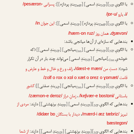
با الگویِ
[
[
بندِ اسمی
] [
بندِ پردازه
]]
:
پسرانی
/pesærɒn-
DetP
NP
NP
ا
ا
،
یارو
/jɒr-u/
i/
با الگویِ
[
[
بندِ پردازه
] [
بندِ اسمی
]]
:
این جوان
/in
NP
DetP
NP
ا
ا
،
همان روز
/hæm-ɒn ruz/
ʤævɒn/
بندهایی که سازه‌ای از آن‌ها میانجی باشد:
با الگویِ
[
[
بندِ اسمی
] [
میانجی
] [
بندِ اسمی
]]
(که
NP
Con
NP
NP
ا
ا
خوشه‌یِ
[
میانجی
] [
بندِ اسمی
]
می‌تواند چند بار در آن تکرار
NP
Con
ا
شود):
دستِ من
،
زلف و رخ و خال و خط و عارض و
/dæst-e mæn/
قامت
/zolf o rox o xɒl o xæt o ɒrez o ɣɒmæt/
با الگویِ
[
[
بندِ اسمی
] [
میانجی
] [
بندِ صفتی
]]
:
کشورِ
AP
Con
NP
NP
ا
ا
باستانی
،
زمانِ دراز
/zæmɒn-e derɒz/
/keʃvær-e bɒstɒni/
بندهایی که الگویِ
[
[
بندِ اسمی
] [
بندِ برنهشتی
]]
دارند:
مردی از
PP
NP
NP
ا
ا
تبریز
،
دیدار با بستگان
/didær bɒ
/mærd-i æz tæbriz/
bæstegɒn/
بندهایی که الگویِ
[
[
بندِ برنهشتی
] [
بندِ اسمی
]]
دارند:
از شما
NP
PP
NP
ا
ا