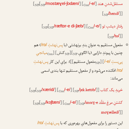
مستقل‌شدنِ
هند
]
] [
[
[
/mostæɣel-ʃodæn/
/-e/
NP
NP
Con
[
hend
]]
/
/
NP
رفتارِ دیشبِ
تو
]
] [
[
[
/ræftɒr-e di-ʃæb/
/-e/
NP
NP
Con
[
to
]]
/
/
NP
مفعولِ مستقیم به عنوانِ بندِ برنهشتی (با
پس‌نهشتِ
) هم
/rɒ/
چنین با پیوندِ دارایی (با الگویِ
[
[
کنش
] [
میانجیِ
Con
NP
NP
ا
ا
پی‌بستِ
] [
مفعولِ مستقیم
]]
). برایِ این کار
پس‌نهشتِ
/-e/
NP
افکنده می‌شود و از مفعولِ مستقیم تنها بندی اسمی
/rɒ/
می‌ماند:
خریدِ
یک کتاب
]]
jek ketɒb
] [
] [
[
[
/xærid/
/-e/
/
/
NP
NP
Con
NP
کشتنِ
مرغِ مقلّد
morɣ-e
] [
] [
[
[
/koʃtæn/
/-e/
/
NP
NP
Con
NP
moɣælled
]]
/
این دستور را برای مفعول‌هایِ بهره‌ور‌ی که با
پس‌نهشتِ
/rɒ/