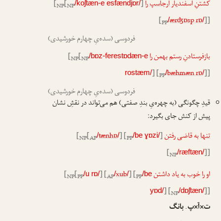
کشتنِ اسفندیار
ارجاسپ را
]
[
[
/koʃtæn-e esfændjɒr/
NP
NP
[
ærʤɒsp rɒ
]]
/
/
PP
فردوسی (سده‌یِ چهارم خورشیدی)
بازفرستادنِ رستم
بهمن را
[
[
/bɒz-ferestɒdæn-e
NP
NP
] [
bæhmæn rɒ
]]
rostæm/
/
/
PP
فردوسی (سده‌یِ چهارم خورشیدی)
قیدِ چگونگی (به چهره‌یِ بندِ صفتی) هم می‌تواند در نقشِ نشان
پیش از کنش جای بگیرد:
تنها
به قاضی رفتن
]
] [
tænhɒ
[
[
/
/
/be ɣɒzi/
NP
AP
PP
[
]]
/ræftæn/
NP
او را
خوب
به یاد داشتن
] [
xub
] [
[
[
/u rɒ/
/
/
/be
NP
PP
AP
PP
] [
]]
yɒd/
/dɒʃtæn/
NP
ت×آ×پ. بانگ