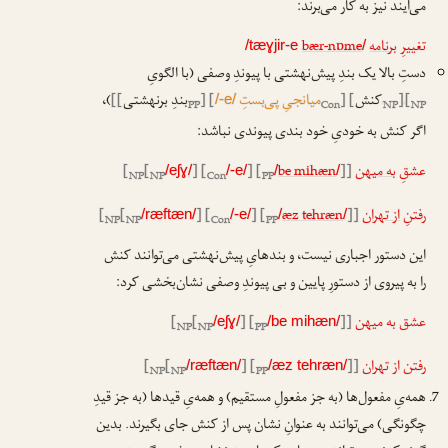
می‌آیند نیز به کار می‌برند:
تغییرِ
برنامه
bær-nɒme
/tæɣjir-e
/
دستِ بالا یک بندِ پیش‌نهشتی با پیوندِ وصفی (با الگویِ
[
[
کنش
] [
میانجیِ پی‌بستِ
] [
بندِ برنهشتی
]]
)،
/-e/
PP
Con
NP
NP
ا
ا
اگر کنش به خودیِ خود بندی پیوندی نباشد:
عشقِ
به میهن
]]
be mihæn
] [
] [
[
[
/eʃɣ/
/-e/
/
/
NP
NP
Con
PP
رفتنِ
از تهران
]]
æz tehræn
] [
] [
[
[
/ræftæn/
/-e/
/
/
NP
NP
Con
PP
این دستور اجباری نیست، و بندهایِ پیش‌نهشتی می‌توانند کنش
را به پیروی از دستورِ پایین و بی پیوندِ وصفی نشان‌بخشی کرد:
عشق به میهن
]]
] [
[
[
/eʃɣ/
/be mihæn/
NP
NP
PP
رفتن از تهران
]]
] [
[
[
/ræftæn/
/æz tehræn/
NP
NP
PP
همه‌یِ مفعول‌ها (به جز مفعولِ مستقیم) و همه‌یِ قیدها (به جز قیدِ
چگونگی) می‌توانند به عنوانِ نشان پس از کنش جای بگیرند. بدین