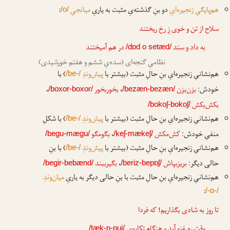
هم‌پایگیِ زنجیره‌ایِ
دو بنِ گذشته‌یِ مثبت به یاریِ
میانجیِ
:
/o/
سلاح از تن و خوی زِ رخ ریختند
به
داد و ستد
در هم آمیختند
/dɒd o setæd/
نظامیِ گنجه‌ای (سده‌یِ ششم و هفتم خورشیدی)
هم‌نشانیِ زنجیره‌ایِ بنِ حالِ مثبت (بیشتر با
پیش‌وندِ
) با
/be-/
خودش:
بزن‌بزن
،
بخوربخور
،
/boxor-boxor/
/bezæn-bezæn/
بکش‌بکش
/bokoʃ-bokoʃ/
هم‌نشانیِ زنجیره‌ایِ بنِ حالِ مثبت (بیشتر با
پیش‌وندِ
) با شکلِ
/be-/
منفیِ خودش:
کش‌مکش
،
بگومگو
/begu-mægu/
/keʃ-mækeʃ/
هم‌نشانیِ زنجیره‌ایِ بنِ حالِ مثبت (بیشتر با
پیش‌وندِ
) با بنِ
/be-/
حالی دیگر:
بریزبپاش
،
بگیرببند
/begir-bebænd/
/beriz-bepɒʃ/
هم‌نشانیِ زنجیره‌ایِ بنِ حالِ مثبت با بنِ حالی دیگر به یاریِ
میان‌وندِ
:
/-ɒ-/
تا روز به شادی بگذاریم! که فردا
وقتِ رهِ غزو آید و هنگامِ
تکاپوی
/tæk-ɒ-puj/