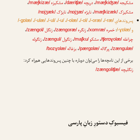
مشکیجه
،
دریچه
،
مشکیزه
،
/mæʃkizæ/
/dæriʧæ/
/mæʃkiʤæ/
مشکیزک
،
نایژه
،
نایژک
/nɒjʒæk/
/nɒjʒæ/
/mæʃkizæk/
پس‌وندهایِ
،
،
،
،
،
،
،
/-gɒlæ/
/-ulæ/
/-ul/
/-u/
/-olæ/
/-ol/
/-oræ/
/-ræ/
و
:
خمره
،
زنگره
،
زنگل
،
/zængol/
/zængoræ/
/xomræ/
/-ɣɒlæ/
چراغله
،
مشکو
،
زنگول
،
زنگوله
/zængul/
/maʃku/
/ʧerɒɣolæ/
،
پرگاله
،
بزغاله
/bozɣɒlæ/
/pærgɒlæ/
/zængulæ/
برخی از این نامچه‌ها را می‌توان دوباره با چنین پس‌وندهایی هم‌راه کرد:
زنگلیچه
/zængoliʧæ/
فیسبوکِ دستورِ زبانِ پارسی