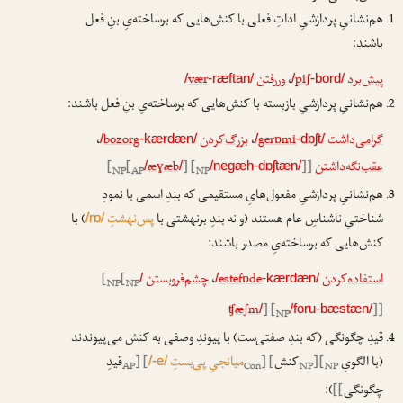
هم‌نشانیِ پردازشیِ اداتِ فعلی با کنش‌هایی که برساخته‌یِ بنِ فعل
باشند:
پیش
‌برد
piʃ
،
ور
رفتن
vær
/
-ræftan/
/
-bord/
هم‌نشانیِ پردازشیِ بازبسته با کنش‌هایی که برساخته‌یِ بنِ فعل باشند:
گرامی
‌داشت
gerɒmi
،
بزرگ
‌کردن
bozorg
،
/
-kærdæn/
/
-dɒʃt/
عقب
‌نگه‌داشتن
]]
] [
æɣæb
[
[
/
/
/negæh-dɒʃtæn/
NP
AP
NP
هم‌نشانیِ پردازشیِ مفعول‌هایِ مستقیمی که بندِ اسمی با نمودِ
شناختیِ ناشناسِ عام هستند (و نه بندِ برنهشتی با
پس‌نهشتِ
) با
/rɒ/
کنش‌هایی که برساخته‌یِ مصدر باشند:
استفاده
‌کردن
estefɒde
،
چشم
‌فروبستن
[
[
/
/
-kærdæn/
NP
NP
ʧæʃm
] [
]]
/
/foru-bæstæn/
NP
قیدِ چگونگی (که بندِ صفتی‌ست) با پیوندِ وصفی به کنش می‌پیوندند
(با الگویِ
[
[
کنش
] [
میانجیِ پی‌بستِ
] [
قیدِ
/-e/
AP
Con
NP
NP
ا
ا
چگونگی
]]
):