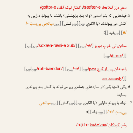
سفرِ
دراز
derɒz
،
گفتارِ
نیک
nik
/goftɒr-e
/
/sæfær-e
/
قیدهایی که بندِ اسمی (و نه بندِ برنهشتی) باشند با پیوندِ دارایی به
کنش می‌پیوندند (با الگویِ
[
[
کنش
] [
میانجیِ پی‌بستِ
/-
Con
NP
NP
ا
ا
] [
قید
]]
):
e/
NP
سخن‌رانیِ خوبِ
دیروز
]
] [
[
[
/soxæn-ræni-e xub/
/-e/
NP
NP
Con
[
di-ruz
]]
/
/
NP
راه‌بندانِ
پس از کرج
pæs
] [
] [
[
[
/rɒh-bændɒn/
/-e/
/
NP
NP
Con
NP
æz kæræʤ
]]
/
یکی (
تنها یکی
) از سازه‌هایِ جمله‌یِ زیر می‌تواند با کنش بندِ پیوندی
بسازد:
نهاد با پیوندِ دارایی (با الگویِ
[
[
کنش
] [
میانجیِ
Con
NP
NP
ا
ا
پی‌بستِ
] [
نهاد
]]
):
/-e/
NP
رشدِ
کودکان
kudækɒn
/roʃd-e
/