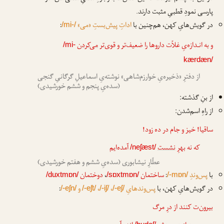
پارسی نمودِ قطبیِ مثبت دارند.
در گویش‌هایِ کهن، هم‌چنین با
اداتِ پیش‌بستِ «می»
:
/mi-/
و به انـدازه‌یِ غلاّت داروها را ضعیف‌تر و قوی‌تر
می‌کردن
/mi-
kærdæn/
از دفترِ «ذخیره‌یِ خوارزم‌شاهی» نوشته‌یِ اسماعیلِ گرگانیِ گنجی
(سده‌یِ پنجم و ششم خورشیدی)
از بنِ گذشته:
از راهِ اسم‌شدن:
ساقیا! خیز و جام در ده زود!
که نه بهرِ
نشست
آمده‌ایم
/neʃæst/
عطّارِ نیشابوری (سده‌یِ ششم و هفتم خورشیدی)
با
پس‌وندِ
:
ساختمان
،
دوختمان
/duxtmɒn/
/sɒxtmɒn/
/-mɒn/
در گویش‌هایِ کهن، با
پس‌وندهایِ
،
،
و
:
/-eʃn/
/-eʃt/
/-iʃ/
/-eʃ/
بیرون‌ت کنند از درِ مرگ