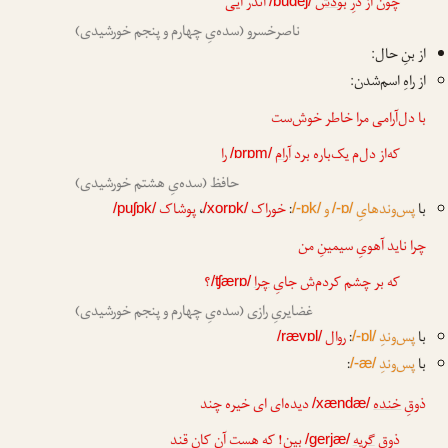
چون از درِ
بودش
اندر آیی
/budeʃ/
ناصرخسرو (سده‌یِ چهارم و پنجم خورشیدی)
از بنِ حال:
از راهِ اسم‌شدن:
با دل‌آرامی مرا خاطر خوش‌ست
که‌از دل‌م یک‌باره برد
آرام
را
/ɒrɒm/
حافظ (سده‌یِ هشتم خورشیدی)
با
پس‌وندهایِ
و
:
خوراک
،
پوشاک
/puʃɒk/
/xorɒk/
/-ɒk/
/-ɒ/
چرا ناید آهویِ سیمینِ من
که بر چشم کردم‌ش جایِ
چرا
؟
/ʧærɒ/
غضایریِ رازی (سده‌یِ چهارم و پنجم خورشیدی)
با
پس‌وندِ
:
روال
/rævɒl/
/-ɒl/
با
پس‌وندِ
:
/-æ/
ذوقِ
خنده
دیده‌ای ای خیره چند
/xændæ/
ذوقِ
گریه
بین! که هست آن کانِ قند
/gerjæ/