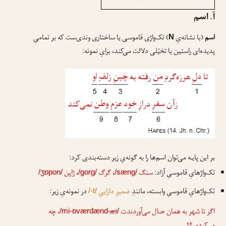
آ. اسم
اسم
(با نشانه‌یِ
) تک‌واژی قاموسی یا ساختاری وندی‌ست که بر تمامیِ
N
پدیده‌ای راستین یا تخیّلی دلالت می‌کند، برایِ نمونه:
بر این پایـه می‌توان اسم‌ها را به گونه‌یِ زیر دسته‌بندی کرد:
تک‌واژهایِ قاموسیِ آزاد:
سنگ
،
گرگ
،
ژاپن
/ʒɒpon/
/gorg/
/sæng/
تک‌واژهایِ قاموسیِ وابسته، مانندِ
ضمیرِ داراییِ
در نمونه‌یِ زیر:
/-t/
اگر تا شهر به همان حـال می‌آوردند
ت
-æt
، چه
/mi-ɒværdænd
/