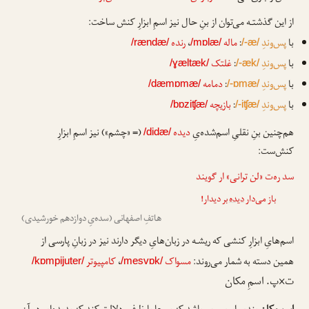
از این گذشتـه می‌توان از بنِ حال نیز اسمِ ابزارِ کنش ساخت:
با
پس‌وندِ
:
ماله
،
رنده
/rændæ/
/mɒlæ/
/-æ/
با
پس‌وندِ
:
غلتک
/ɣæltæk/
/-æk/
با
پس‌وندِ
:
دمامه
/dæmɒmæ/
/-ɒmæ/
با
پس‌وندِ
:
بازیچه
/bɒziʧæ/
/-iʧæ/
هم‌چنین بنِ نقلیِ اسم‌شده‌یِ
دیده
(= «چشم») نیز اسمِ ابزارِ
/didæ/
کنش‌ست:
سد ره‌ت «لن ترانی» ار گویند
باز می‌دار
دیده
بر دیدار!
هاتفِ اصفهانی (سده‌یِ دوازدهم خورشیدی)
اسم‌هایِ ابزارِ کنشی که ریشـه در زبان‌هایِ دیگر دارند نیز در زبانِ پارسی از
همین دسته به شمار می‌روند:
مسواک
،
کامپیوتر
/kɒmpijuter/
/mesvɒk/
ت×پ. اسمِ مکان