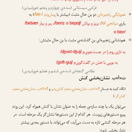
فرّخیِ سیستانی (سده‌یِ چهارم و پنجم خورشیدی)
هم‌پایگیِ زنجیره‌ایِ
دو بنِ حالِ مثبت (بیشتر با
پیش‌وندِ
) به
/be-/
یاریِ
میانجیِ
:
بریز و بپاش
،
ببر و بیار
/bebær
/beriz o bepɒʃ/
/o/
o biɒr/
هم‌نشانیِ زنجیره‌ایِ بنِ گذشته‌یِ مثبت با بنِ حالِ مثبتش:
به نازی روم را در
جست‌جوی
‌م
/ʤost-ʤuj/
به بویی با ختن در
گفت‌گوی
‌م
/goft-guj/
نظامیِ گنجه‌ای (سده‌یِ ششم و هفتم خورشیدی)
ت×آ×ب. نشان‌بخشیِ کنش
(نگاه کنید به جستارِ
۴×۱×ب. نشان‌بخشیِ صفتِ کنش‌پذیر
و
۴×۲×ب. نشان‌بخشیِ صفتِ
کنش‌گر
.)
می‌توان یک یا چند سازه‌یِ جمله را به عنوانِ نشان با کنش هم‌راه کرد. این روند
پیروِ دستورهایِ زیرست. هر کدام از این دستورها نشان‌گر یک مرحله است. در
هر مرحله کنشی تازه به دست می‌آید، که می‌تواند با دستورِ بعدی بیشتر
نشان‌بخشی شود: