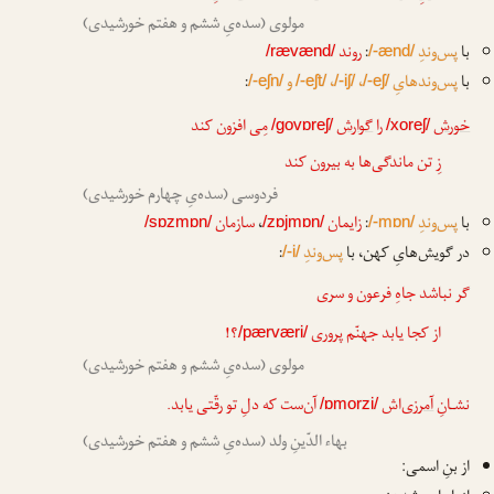
مولوی (سده‌یِ ششم و هفتم خورشیدی)
با
پس‌وندِ
:
روند
/rævænd/
/-ænd/
با
پس‌وندهایِ
،
،
و
:
/-eʃn/
/-eʃt/
/-iʃ/
/-eʃ/
خورش
را
گوارش
مِی افزون کند
/govɒreʃ/
/xoreʃ/
زِ تن ماندگی‌ها به بیرون کند
فردوسی (سده‌یِ چهارم خورشیدی)
با
پس‌وندِ
:
زایمان
،
سازمان
/sɒzmɒn/
/zɒjmɒn/
/-mɒn/
در گویش‌هایِ کهن، با
پس‌وندِ
:
/-i/
گر نباشد جاهِ فرعون و سری
از کجا یابد جهنّم
پروری
؟!
/pærværi/
مولوی (سده‌یِ ششم و هفتم خورشیدی)
نشـانِ
آمرزی
‌اش
آن‌ست که دلِ تو رقّتی یابد.
/ɒmorzi/
بهاء الدّینِ ولد (سده‌یِ ششم و هفتم خورشیدی)
از بنِ اسمی: