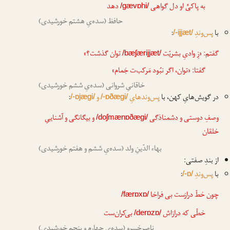
به پاکیِّ او دل
گواهی
دهد
/gævɒhi/
حافظ (سده‌یِ هشتم خورشیدی)
با
پس‌وندِ
:
/-ijjæt/
گفتم: «زِ وادیِ
بشریّت
توان گذشت؟»
/bæʃærijjæt/
گفتا: «توان، اگر نبُود مَرکب‌ت جَمام»
خاقانیِ شروانی (سده‌یِ ششم خورشیدی)
در گویش‌هایِ کهن، با
پس‌وندهایِ
و
:
/-ɒjægi/
/-ɒðægi/
وصفِ دوستی و
دشمناذگی
و بیگانگی و آشناییِ
/doʃmænɒðægi/
خلقان
بهاء الدّینِ ولد (سده‌یِ ششم و هفتم خورشیدی)
از بندِ صفتی:
با
پس‌وندِ
:
/-ɒ/
چون خطّ درازست بی
فراخا
/færɒxɒ/
خطّی که
درازا
ش
بی‌کران‌ست
/derɒzɒ/
ناصرخسرو (سده‌یِ چهارم و پنجم خورشیدی)