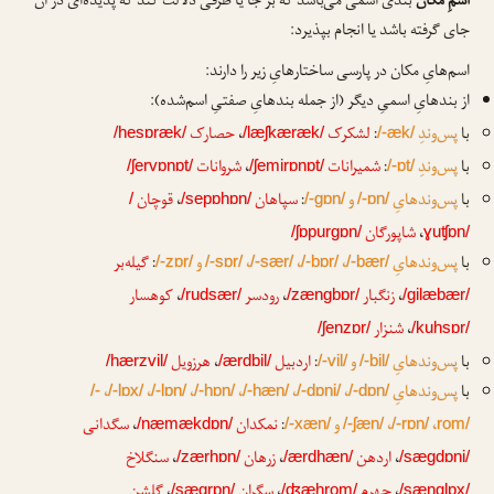
اسمِ مکان
بندی اسمی می‌باشد که بر جا یا ظرفی دلالت کند که پدیده‌ای در آن
جای گرفته باشد یا انجام بپذیرد:
اسم‌هایِ مکان در پارسی ساختارهایِ زیر را دارند:
از بندهایِ اسمیِ دیگر (از جمله بندهایِ صفتیِ اسم‌شده):
با
پس‌وندِ
:
لشکرک
،
حصارک
/hesɒræk/
/læʃkæræk/
/-æk/
با
پس‌وندِ
:
شمیرانات
،
شروانات
/ʃervɒnɒt/
/ʃemirɒnɒt/
/-ɒt/
با
پس‌وندهایِ
و
:
سپاهان
،
قوچان
/
/sepɒhɒn/
/-gɒn/
/-ɒn/
،
شاپورگان
/ʃɒpurgɒn/
ɣuʧɒn/
با
پس‌وندهایِ
،
،
،
و
:
گیله‌بر
/-zɒr/
/-sɒr/
/-sær/
/-bɒr/
/-bær/
،
زنگبار
،
رودسر
،
کوهسار
/rudsær/
/zængbɒr/
/gilæbær/
،
شنزار
/ʃenzɒr/
/kuhsɒr/
با
پس‌وندهایِ
و
:
اردبیل
،
هرزویل
/hærzvil/
/ærdbil/
/-vil/
/-bil/
با
پس‌وندهایِ
،
،
،
،
،
،
/-
/-lɒx/
/-lɒn/
/-hɒn/
/-hæn/
/-dɒni/
/-dɒn/
،
،
و
:
نمکدان
،
سگدانی
/næmækdɒn/
/-xæn/
/-ʃæn/
/-rɒn/
rom/
،
اردهن
،
زرهان
،
سنگلاخ
/zærhɒn/
/ærdhæn/
/sægdɒni/
،
جهرم
،
سگران
،
گلشن
/sægrɒn/
/ʤæhrom/
/sænglɒx/