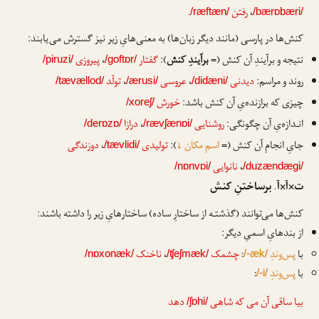
،
رفتن
.
/ræftæn/
/bærɒbæri/
کنش‌ها در پارسی (مانند دیگر زبان‌ها) به معنی‌هایِ زیر نیز گسترش می‌یابند:
نتیجه و برآیندِ آن کنش (=
برآیندِ کنش
):
گفتار
،
پیروزی
/piruzi/
/goftɒr/
روند و مراسم:
دیدنی
،
عروسی
،
تولّد
/tævællod/
/ærusi/
/didæni/
چیزی که برازنده‌یِ آن کنش باشد:
خورش
/xoreʃ/
انـدازه‌یِ آن چگونگی:
روشنایی
،
درازا
/derɒzɒ/
/rævʃænɒi/
جایِ انجامِ آن کنش (=
اسمِ مکان
↓
):
تولیدی
،
دوزندگی
/tævlidi/
،
نانوایی
/nɒnvɒi/
/duzændægi/
ت×آ×آ. برساختنِ کنش
کنش‌ها می‌توانند (گذشتـه از ساختارِ ساده) ساختارهایِ زیر را داشته باشند:
از بندهایِ اسمیِ دیگر:
با
پس‌وندِ
:
چشمک
،
ناخنک
/nɒxonæk/
/ʧeʃmæk/
/-æk/
با
پس‌وندِ
:
/-i/
بیا ساقی آن می که
شاهی
دهد
/ʃɒhi/