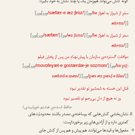
گونه کنش می‌تواند هم‌زمان یک یا چند نشان به خود بگیرد:
سفرِ از شیراز
به اهواز
be
] [
[
[
/sæfær-e æz ʃirɒz/
/
NP
NP
PP
æhvɒz
]]
/
سفر
از شیراز
به اهواز
be
] [
æz ʃirɒz
] [
[
[
/sæfær/
/
/
/
NP
NP
PP
PP
æhvɒz
]]
/
موافقتِ گسترده‌یِ سازمان
با پیش‌نهـادِ من
پس از پخشِ فیلم
[
[
] [
bɒ piʃ-
/movɒfeɣæt-e gostærdæ-je sɒzmɒn/
/
NP
NP
PP
næhɒd-e mæn
] [
pæs æz pæxʃ-e film
]]
/
/
/
NP
قتلِ این خسته
به شمشیرِ تو
تقدیر نبود
ور نه هیچ از دلِ بی‌رحمِ تو تقصیر نبود
حافظ (سده‌یِ هشتم خورشیدی)
نشان‌بخشیِ کنش‌هایی که برساخته‌یِ مصدر باشند محدودیّت‌های
کمتری دارد و از آزادی‌هایِ زیر برخوردارست:
مفعول‌ها و قیدها می‌توانند هم پیش و هم پس از کنش جای