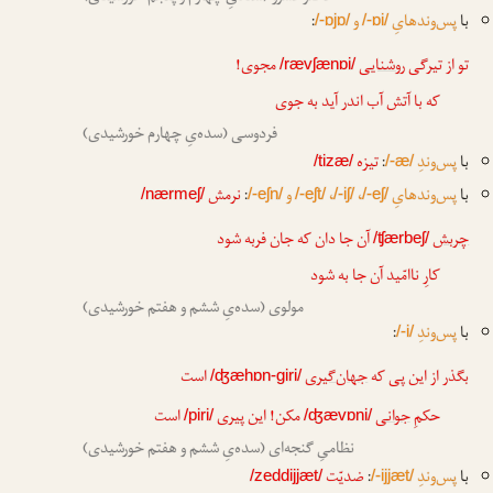
با
پس‌وندهایِ
و
:
/-ɒjɒ/
/-ɒi/
تو از تیرگی
روشنایی
مجوی!
/rævʃænɒi/
که با آتش آب اندر آید به جوی
فردوسی (سده‌یِ چهارم خورشیدی)
با
پس‌وندِ
:
تیزه
/tizæ/
/-æ/
با
پس‌وندهایِ
،
،
و
:
نرمش
/nærmeʃ/
/-eʃn/
/-eʃt/
/-iʃ/
/-eʃ/
چربش
آن جا دان که جان فربه شود
/ʧærbeʃ/
کارِ ناامّید آن جا به شود
مولوی (سده‌یِ ششم و هفتم خورشیدی)
با
پس‌وندِ
:
/-i/
بگذر از این پی که
جهان‌گیری
است
/ʤæhɒn-giri/
حکمِ
جوانی
مکن! این
پیری
است
/piri/
/ʤævɒni/
نظامیِ گنجه‌ای (سده‌یِ ششم و هفتم خورشیدی)
با
پس‌وندِ
:
ضدیّت
/zeddijjæt/
/-ijjæt/