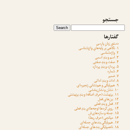
جستجو
گفتارها
دستورِ زبانِ پارسی
۱. نگاهی بر پایه‌هایِ واج‌شناسی
۲. واژه‌شناسی
۳. اسم و بندِ اسمی
۴. صفت و بندِ صفتی
۵. پردازه و بندِ پردازه
۶. شماره
۷. ضمیر
۸. ادات و بندِ اداتی
۹. هم‌پایگی و هم‌نشانیِ زنجیره‌ای
۱۰. نشان و نشان‌بخشی
۱۱. برنهشت (حرفِ اضافه) و بندِ برنهشتی
۱۲. بن‌هایِ فعل
۱۳. فعل و بندِ فعلی
۱۴. روی‌کردها (وجه‌ها)یِ بندِ فعلی
۱۵. جمله و سازه‌های‌ش
۱۶. میانجی (حرفِ ربط)
۱۷. هم‌پایگیِ بندهایِ جمله‌ای
۱۸. ناهمپایگیِ بندهایِ جمله‌ای