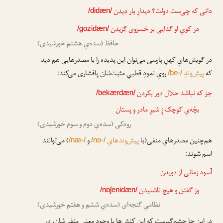
دانی که چی‌ست دولت؟ دیدارِ یار
دیدن
/didæn/
در کویِ او گدایی بر خسروی
گزیدن
/gozidæn/
حافظ (سده‌یِ هشتم خورشیدی)
در گویش‌هایِ کهنِ پارسی می‌توان این پدیده را با مصدرهایی هم دید
که
پیش‌وندِ
رویِ نمودِ قطبیِ مثبت‌شان پافشاری می‌کند:
/be-/
جز که نباشد حلال دور
بکردن
/bekærdæn/
بچّه‌یِ کوچک زِ شیرِ مادر و پستان
رودکی (سده‌یِ دوم و سوم خورشیدی)
هم‌چنین مصدرهایِ منفی(با
پیش‌وندهایِ
و
) می‌توانند
/næ-/
/nɒ-/
اسم شوند:
آسود زمانی از دویدن
وز گفتن و هیچ
ناشنیدن
/nɒʃenidæn/
نظامیِ گنجه‌ای (سده‌یِ ششم و هفتم خورشیدی)
در این جا چشم‌گیرست که این کنش‌ها با وجودِ معنیِ منفی‌شان، در