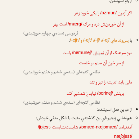
از راهِ اسم‌شدن:
اگر
آزمون
را یکی خورد زهر
/ɒzmun/
از آن خوردن‌ش درد و
مرگ
است بهر
/mærg/
فردوسی (سده‌یِ چهارم خورشیدی)
با
پس‌وندهایِ
،
،
و
:
/-eʃn/
/-eʃt/
/-iʃ/
/-eʃ/
مردِ سرهنگ از آن
نمونشِ
راست
/nemuneʃ/
از سرِ خونِ آن صنم بر خاست
نظامیِ گنجه‌ای (سده‌یِ ششم و هفتم خورشیدی)
دلی باید اندیشه را تیز و تند
برینش
نیاید زِ شمشیرِ کند
/borineʃ/
نظامیِ گنجه‌ای (سده‌یِ ششم و هفتم خورشیدی)
از دو بنِ فعلِ اسم‌شده:
هم‌نشانیِ زنجیره‌ایِ بنِ گذشته‌یِ مثبت با شکلِ منفیِ خودش:
آمدنیامد
،
شایست‌نشایست
/ʃɒjest-
/ɒmæd-næjɒmæd/
næʃɒjest/