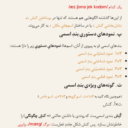
یک کدام
/æz ʃomɒ jek kodɒm/
از این‌ها گذشتـه الگوهایی هم هستند که تنها در
برساختنِ کنش
↓
،
نشان‌بخشیِ کنش
↓
یا در ساختارِ
اسم‌هایِ مکان
↓
به کار می‌روند.
پ. نمودهایِ دستوریِ بندِ اسمی
بندهایِ اسمی (و به پیروی از آنان، اسم‌ها)
نمودهایِ دستوریِ
زیر را دارا هستند:
۳×۱. نمودِ شمارشیِ بندِ اسمی
۳×۲. نمودِ شناختیِ بندِ اسمی
۳×۳. نمودِ شخصیّتیِ بندِ اسمی
۳×۴. نمودِ قطبیِ بندِ اسمی
ت. گونه‌هایِ ویژه‌یِ بندِ اسمی
(هم‌چنین نگاه گنید به
۳×۱×ت. اسمِ گروهه
و
۳×۲×پ. اسمِ خاص
.)
ت×آ. کنش
کُنِش
بندی اسمی‌ست که روندی یا داشتنِ حالتی (=
کنشِ چگونگی
) را
خاطرنشان بسازد. پس کنش شکلِ جامدِ فعل‌ست:
مرگ
،
برابری
/mærg/