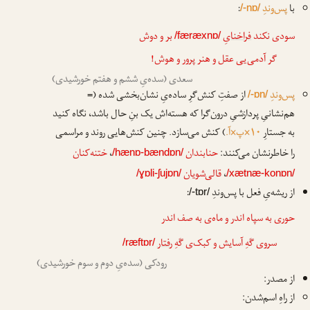
با
پس‌وندِ
:
/-nɒ/
سودی نکند
فراخنا
یِ
بر و دوش
/færæxnɒ/
گر آدمی‌یی عقل و هنر پرور و هوش!
سعدی (سده‌یِ ششم و هفتم خورشیدی)
پس‌وندِ
از صفتِ کنش‌گرِ ساده‌یِ نشان‌بخشی شده (=
/-ɒn/
هم‌نشانیِ پردازشیِ درون‌گرا که هسته‌اش یک بنِ حال باشد، نگاه کنید
به جستارِ
۱۰×پ×آ.
) کنش می‌سازد. چنین کنش‌هایی روند و مراسمی
را خاطرنشان می‌کنند:
حنابندان
،
ختنه‌کنان
/hænɒ-bændɒn/
،
قالی‌شویان
/ɣɒli-ʃujɒn/
/xætnæ-konɒn/
از ریشه‌یِ فعل با پس‌وندِ
:
/-tɒr/
حوری به سپاه اندر و ماه‌ی به صف اندر
سروی گَهِ آسایش و کبک‌ی گَهِ
رفتار
/ræftɒr/
رودکی (سده‌یِ دوم و سوم خورشیدی)
از مصدر:
از راهِ اسم‌شدن: