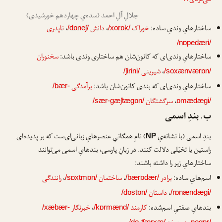
می‌کردی؟!
جلالِ آلِ احمد (سده‌یِ چهاردهم خورشیدی)
ساختارهایِ وندیِ ساده:
خوراک
،
دانش
،
ناپدری
/dɒneʃ/
/xorɒk/
/nɒpedæri/
ساختارهایِ وندی‌ای که کانون‌شان هم ساختاری وندی باشد:
سخنوران
،
شیرینی
/ʃirini/
/soxænværɒn/
ساختارهایِ وندی‌ای که بندی کانون‌شان باشد:
برآمدگی
/bær-
،
سرگشتگان
/sær-gæʃtægɒn/
ɒmædægi/
ب. بندِ اسمی
بندِ اسمی (با نشانه‌یِ
) نامِ همگانیِ عنصرهایِ زبانی‌ای‌ست که بر پدیده‌ای
NP
راستین یا تخیّلی دلالت کنند. در زبانِ پارسی، بندهایِ اسمی می‌توانند
ساختارهایِ زیر را داشته باشند:
اسم‌هایِ ساده:
برادر
،
ساختمان
،
رانندگی
/sɒxtmɒn/
/bærɒdær/
،
داستان
/dɒstɒn/
/rɒnændægi/
بندهایِ صفتیِ اسم‌شده:
کارمند
،
خبرنگار
/xæbær-
/kɒrmænd/