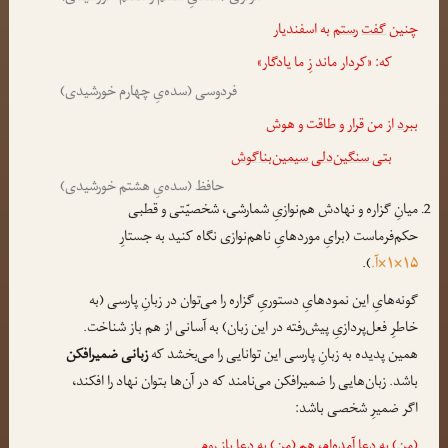
چنین
گفت
رستم
به اسفندیار
که: «کردار ماند زِ ما یادگار»
فردوسی (سده‌یِ چهارم خورشیدی)
ببرد
از من قرار و طاقت و هوش
بتی سنگین‌دلی سیمین‌بناگوش
حافظ (سده‌یِ هشتم خورشیدی)
میانِ گزاره و نهادش هم‌نوازیِ شمارشی، شخصیّتی و قطبی
حکم‌فرماست (برایِ موردهایِ ناهم‌نوازی نگاه کنید به جستارِ
۱۵×۱×آ.
).
گونه‌هایِ این نمودهایِ دستوریِ گزاره را می‌توان در زبانِ پارسی (به
خاطرِ فعل‌پردازیِ پیش‌رفته در این زبان) به آسانی از هم باز شناخت.
همین پدیده به زبانِ پارسی این توانایی را می‌بخشد که
زبانی ضمیرافکن
باشد. زبان‌هایی را ضمیرافکن می‌نامند که در آن‌ها بتوان نهاد را افکند،
اگر ضمیرِ شخصی باشد:
(من) به دعا آمده‌ام، هم (من) به دعا باز روم