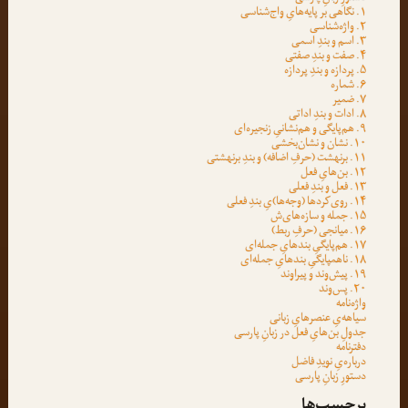
۱. نگاهی بر پایه‌هایِ واج‌شناسی
۲. واژه‌شناسی
۳. اسم و بندِ اسمی
۴. صفت و بندِ صفتی
۵. پردازه و بندِ پردازه
۶. شماره
۷. ضمیر
۸. ادات و بندِ اداتی
۹. هم‌پایگی و هم‌نشانیِ زنجیره‌ای
۱۰. نشان و نشان‌بخشی
۱۱. برنهشت (حرفِ اضافه) و بندِ برنهشتی
۱۲. بن‌هایِ فعل
۱۳. فعل و بندِ فعلی
۱۴. روی‌کردها (وجه‌ها)یِ بندِ فعلی
۱۵. جمله و سازه‌های‌ش
۱۶. میانجی (حرفِ ربط)
۱۷. هم‌پایگیِ بندهایِ جمله‌ای
۱۸. ناهمپایگیِ بندهایِ جمله‌ای
۱۹. پیش‌وند و پیراوند
۲۰. پس‌وند
واژه‌نامه
سیاهه‌یِ عنصرهایِ زبانی
جدولِ بن‌هایِ فعل در زبانِ پارسی
دفترنامه
درباره‌یِ نویدِ فاضل
دستورِ زبانِ پارسی
برچسب‌ها