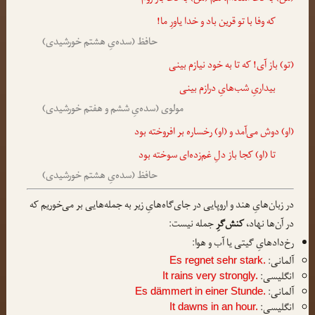
که وفا با تو قرین باد و خدا یاورِ ما!
حافظ (سده‌یِ هشتم خورشیدی)
(تو) باز آی! که تا به خود نیازم بینی
بیداریِ شب‌هایِ درازم بینی
مولوی (سده‌یِ ششم و هفتم خورشیدی)
(او) دوش می‌آمد و (او) رخساره بر افروخته بود
تا (او) کجا باز دلِ غم‌زده‌ای سوخته بود
حافظ (سده‌یِ هشتم خورشیدی)
در زبان‌هایِ هند و اروپایی در جای‌گاه‌هایِ زیر به جمله‌هایی بر می‌خوریم که
در آن‌ها نهاد،
کنش‌گرِ
جمله نیست:
رخ‌دادهایِ گیتی یا آب و هوا:
آلمانی:
Es regnet sehr stark.
انگلیسی:
It rains very strongly.
آلمانی:
Es dämmert in einer Stunde.
انگلیسی:
It dawns in an hour.