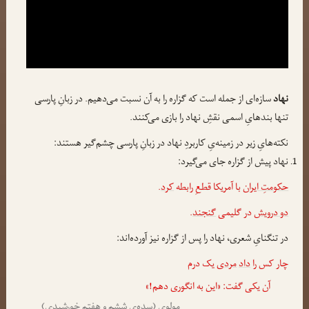
نهاد
سازه‌ای از جمله است که گزاره را به آن نسبت می‌دهیم. در زبانِ پارسی
تنها بندهایِ اسمی نقشِ نهاد را بازی می‌کنند.
نکته‌هایِ زیر در زمینه‌یِ کاربردِ نهاد در زبانِ پارسی چشم‌گیر هستند:
نهاد پیش از گزاره جای می‌گیرد:
حکومتِ ایران
با آمریکا قطعِ رابطه
کرد
.
دو درویش
در گلیمی
گنجند
.
در تنگنایِ شعری، نهاد را پس از گزاره نیز آورده‌اند:
چار کس را
داد
مردی
یک درم
آن یکی گفت: «این به انگوری دهم!»
مولوی (سده‌یِ ششم و هفتم خورشیدی)