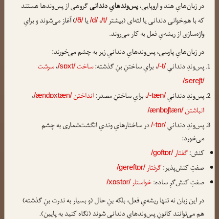
در زبان‌هایِ هند و اروپایی،
پس‌وندهایِ دندانی
گروهی از پس‌وندها هستند
که با هم‌خوانی دندانی یا لثه‌ای (بیشتر
،
یا
) آغاز می‌شوند و برایِ
/ð/
/d/
/t/
واژه‌سازی از ریشه‌یِ فعل به کار می‌روند.
در زبان‌هایِ پارسی، پس‌وندهایِ دندانیِ زیر به چشم می‌خورند:
پس‌وندِ دندانیِ
، برایِ ساختنِ بنِ گذشته:
ساخت
،
سرشت
/sɒxt/
/-t/
/sereʃt/
پس‌وندِ دندانیِ
، برایِ ساختنِ مصدر:
انداختن
،
/ændɒxtæn/
/-tæn/
انباشتن
/ænbɒʃtæn/
پس‌وندِ دندانیِ
در ساختارهایِ وندیِ انگشت‌شماری به چشم
/-tɒr/
می‌خورد:
کنش:
گفتار
/goftɒr/
صفتِ کنش‌پذیر:
گرفتار
/gereftɒr/
صفتِ کنش‌گرِ ساده:
خواستار
/xɒstɒr/
در این زبان نه تنها ریشه‌یِ فعل، بلکه بنِ حال (و بسیار به ندرت بنِ گذشته)
هم می‌توانند کانونِ پس‌وندهایِ دندانی شوند (نگاه کنید به پایین).