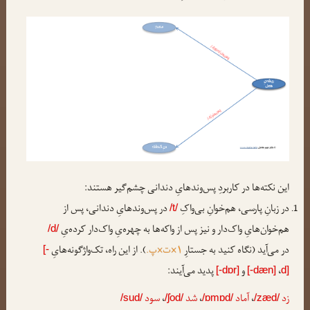
این نکته‌ها در کاربردِ پس‌وندهایِ دندانی چشم‌گیر هستند:
در زبانِ پارسی، هم‌خوانِ بی‌واکِ
در پس‌وندهایِ دندانی، پس از
/t/
هم‌خوان‌هایِ واک‌دار و نیز پس از واکه‌ها به چهره‌یِ واک‌دار کرده‌یِ
/d/
در می‌آید (نگاه کنید به جستارِ
۱×ت×پ.
). از این راه، تک‌واژگونه‌هایِ
[-
،
و
پدید می‌آیند:
[-dɒr]
[-dæn]
d]
زد
،
آماد
،
شد
،
سود
/sud/
/ʃod/
/ɒmɒd/
/zæd/