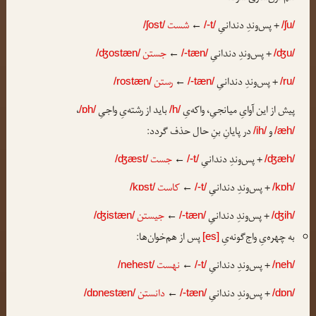
+ پس‌وندِ دندانیِ
←
شست
/ʃost/
/-t/
/ʃu/
+ پس‌وندِ دندانیِ
←
جستن
/ʤostæn/
/-tæn/
/ʤu/
+ پس‌وندِ دندانیِ
←
رستن
/rostæn/
/-tæn/
/ru/
پیش از این آوایِ میانجیِ، واکه‌یِ
باید از رشته‌یِ واجیِ
،
/ɒh/
/h/
و
در پایانِ بنِ حال حذف گردد:
/ih/
/æh/
+ پس‌وندِ دندانیِ
←
جست
/ʤæst/
/-t/
/ʤæh/
+ پس‌وندِ دندانیِ
←
کاست
/kɒst/
/-t/
/kɒh/
+ پس‌وندِ دندانیِ
←
جیستن
/ʤistæn/
/-tæn/
/ʤih/
به چهره‌یِ واج‌گونه‌یِ
پس از هم‌خوان‌ها:
[es]
+ پس‌وندِ دندانیِ
←
نهست
/nehest/
/-t/
/neh/
+ پس‌وندِ دندانیِ
←
دانستن
/dɒnestæn/
/-tæn/
/dɒn/