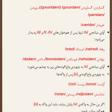
گساردن، گساریدن
،
پریدن
(/gosɒridæn/)
/gosɒrdæn/
/pæridæn/
خریدار
/xæridɒr/
آوایِ میانجیِ
تنها پس از هم‌خوان‌هایِ
،
و
پدیدار
/d/
/t/
/h/
/ɒ/
می‌شود:
رهاد
،
ایستاد
/istɒd/
/ræhɒd/
نهادن
،
فرستادن
،
دادن
/dɒdæn/
/ferestɒdæn/
/nehɒdæn/
آوایِ میانجیِ
به چهره‌یِ واج‌گونه‌هایِ زیر به چشم می‌خورد:
/s/
به چهره‌یِ واج‌گونه‌یِ
پس از واکه‌ها:
[s]
آراست
،
زیست
/zist/
/ɒrɒst/
نشاستن
،
ریستن
/ristan/
/neʃɒstæn/
اگر بنِ حال به واکه‌یِ
پایان بیابد، باید این واکه به
[o]
/u/
هم‌گون‌سازی شود: