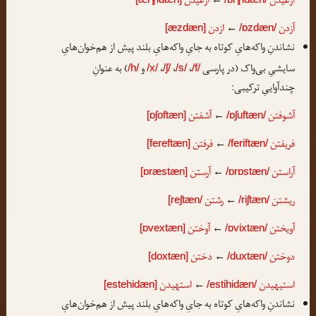
آرغیدن
ارغیدن
آزدن
ازدن
[æzdæn]
←
/ɒzdæn/
نشاندنِ واکه‌هایِ کوتاه به جایِ واکه‌هایِ بلند پیش از هم‌خوان‌هایِ
سایشیِ بی‌واک (در پارسی
،
،
،
و
) به عنوانِ
/h/
/x/
/ʃ/
/s/
/f/
چندآواییِ ترکیبی:
آشوفتن
آشفتن
[ɒʃoftæn]
←
/ɒʃuftæn/
فریفتن
فرفتن
[fereftæn]
←
/feriftæn/
آراستن
آرستن
[ɒræstæn]
←
/ɒrɒstæn/
ریشتن
رشتن
[reʃtæn/
←
/riʃtæn/
آویختن
آوختن
[ɒvextæn]
←
/ɒvixtæn/
دوختن
دختن
[doxtæn]
←
/duxtæn/
استیهیدن
استهیدن
[estehidæn]
←
/estihidæn/
نشاندنِ واکه‌هایِ کوتاه به جایِ واکه‌هایِ بلند پیش از هم‌خوان‌هایِ