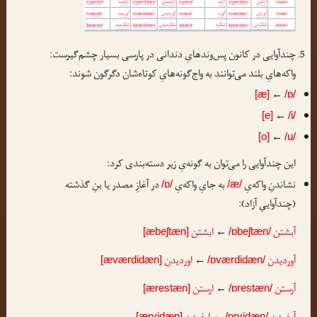
چندآوایی در کانون پس‌وندهایِ دندانی در پارسی بسیار چشم‌گیرست:
واکه‌هایِ بلند می‌توانند به واج‌گونه‌هایِ کوتاه‌شان دگرگون شوند:
←
[æ]
/ɒ/
←
[e]
/i/
←
[o]
/u/
این چندآوایی را می‌توان به گونه‌یِ زیر دسته‌بندی کرد:
نشاندنِ واکه‌یِ
به جایِ واکه‌یِ
در آغازِ مصدر یا بنِ گذشته
/ɒ/
/æ/
(چندآواییِ آزاد):
آبشتن
ابشتن
[æbeʃtæn]
←
/ɒbeʃtæn/
آوردیدن
اوردیدن
[æværdidæn]
←
/ɒværdidæn/
آرستن
ارستن
[ærestæn]
←
/ɒrestæn/
[ærɣidæn]
←
/ɒrɣidæn/