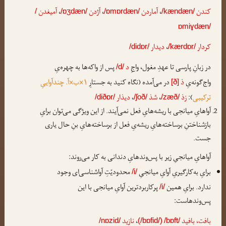
کندن
،
آماردن
،
آژدن
،
آمیغدن
/
/ɒʒdæn/
/ɒmɒrdæn/
/kændæn/
ɒmiɣdæn/
کردار
،
دیدار
/didɒr/
/kærdɒr/
در زبانِ پارسی تا عهدِ مغول، واجِ
د
پس از واکه‌ها به چهره‌یِ
/d/
واج‌گونه‌یِ
ذ
در می‌آمده (نگاه کنید به جستارِ
۱×ب×آ. چندآواییِ
[ð]
ترکیبی
):
زذ
،
شذ
،
دیذار
/diðɒr/
/ʃoð/
/zæð/
آواهایِ میانجی با ریشه‌هایِ فعل نمی‌آیند. از این ویژگی می‌توان برایِ
بازشناختنِ برساخته‌هایِ ریشه‌یِ فعل از برساخته‌هایِ بنِ حال یاری
جست.
آواهایِ میانجیِ زیر با پس‌وندهایِ دندانی به کار می‌روند:
برایِ به‌کارگیریِ آوایِ میانجیِ
محدودیّتِ آواشناسی‌ای وجود
/i/
ندارد. برایِ همین
پرکاربردترین آوایِ میانجی با این
/i/
پس‌وندهاست:
بافت، بافید
،
نازید
/nɒzid/
(/bɒfid/)
/bɒft/