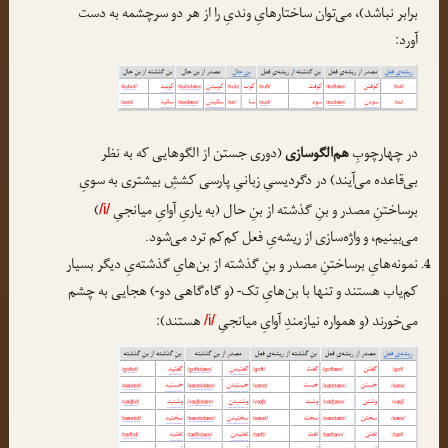
برابر نباشد)، می‌توان ساختارهایِ وندیِ را از هر دو سرچشمه به دست
آورد:
در چهارچوبِ
هم‌الگوسازی
(دوری جستن از الگوهایی که به نظر
بی‌قاعده می‌آیند) در دگردیسیِ زبانیِ پارسی کششِ بیشتری به سویِ
برساختنِ مصدر و بنِ گذشته از بنِ حال (به یاریِ آوایِ میانجیِ
)
/i/
می‌بینیم، و واژه‌سازی از ریشه‌یِ فعل کم‌کم ترد می‌شود.
نمونه‌هایِ برساختنِ مصدر و بنِ گذشته از بن‌هایِ گذشته‌یِ دیگر بسیار
کم‌یاب هستند و تنها با بن‌هایِ تک- (و گاه‌گاهی دو-) هجایی به چشم
می‌خورند (و همواره نیازمندِ آوایِ میانجیِ
هستند):
/i/