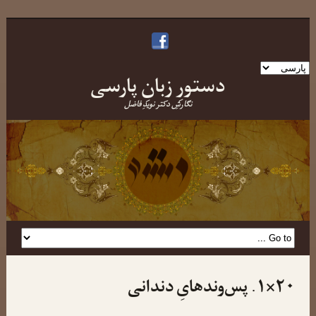
یک
دستورِ زبانِ پارسی
زبان
انتخاب
نگارشِ دکتر نویدِ فاضل
کنید
۲۰×۱. پس‌وندهایِ دندانی