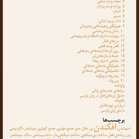
۴. صفت و بندِ صفتی
۵. پردازه و بندِ پردازه
۶. شماره
۷. ضمیر
۸. ادات و بندِ اداتی
۹. هم‌پایگی و هم‌نشانیِ زنجیره‌ای
۱۰. نشان و نشان‌بخشی
۱۱. برنهشت (حرفِ اضافه) و بندِ برنهشتی
۱۲. بن‌هایِ فعل
۱۳. فعل و بندِ فعلی
۱۴. روی‌کردها (وجه‌ها)یِ بندِ فعلی
۱۵. جمله و سازه‌های‌ش
۱۶. میانجی (حرفِ ربط)
۱۷. هم‌پایگیِ بندهایِ جمله‌ای
۱۸. ناهمپایگیِ بندهایِ جمله‌ای
۱۹. پیش‌وند و پیراوند
۲۰. پس‌وند
واژه‌نامه
سیاهه‌یِ عنصرهایِ زبانی
جدولِ بن‌هایِ فعل در زبانِ پارسی
دفترنامه
درباره‌یِ نویدِ فاضل
دستورِ زبانِ پارسی
برچسب‌ها
افکندن
اسم‌شدن
بنِ حال
جمعِ مهتری
جمعِ کهتری
دگردیسی
جمع
دوم‌شخص
ریشه‌یِ فعل
ساختِ بی‌میانجی
ساختِ میانجی‌دار
روان
ساختِ پرمیانجی
سه‌گام
سوم‌شخص