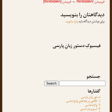
فریبیدن
فربیدن
[ferebidæn]
←
/feribidæn/
دیدگاهتان را بنویسید
برای نوشتن دیدگاه باید
وارد بشوید
.
فیسبوکِ دستورِ زبانِ پارسی
جستجو
گفتارها
دستورِ زبانِ پارسی
۱. نگاهی بر پایه‌هایِ واج‌شناسی
۲. واژه‌شناسی
۳. اسم و بندِ اسمی