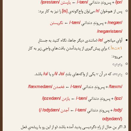
+ پس‌وندِ دندانیِ
←
یارستن
/jɒrestæn/
/-tæn/
/jɒr/
پس از هم‌خوانِ
می‌توان واج‌گونه‌یِ
را نیز به کار برد:
[is]
/r/
+ پس‌وندِ دندانیِ
←
نگریستن
/-tæn/
/negær/
/negæristæn/
آوایِ میانجیِ
(مانندی دیگر جاها، نگاه کنید به جستارِ
/e/
۱×ت×آ.
) برایِ پیش‌گیری از پدیدآمدنِ بافت‌هایِ واجیِ زیر به کار
می‌رود:
c
c
c
1
2
3
c
vc
، که در آن
v
یکی از واکه‌هایِ بلندِ
،
و یا
باشد.
/u/
/i/
/ɒ/
1
2
+ پس‌وندِ دندانیِ
←
فخمدن
/fæxmedæn/
/-tæn/
/fæxm/
+ پس‌وندِ دندانیِ
←
یازدن
/jɒzedæn/
/-tæn/
/jɒz/
+ پس‌وندِ دندانیِ
←
آجدن
(/
/ɒʤdæn/
/-tæn/
/ɒʤ/
ɒʤedæn/)
اگر بنِ حال از راهِ دگردیسی پدید آمده باشد (و از این رو با ریشه‌یِ فعل