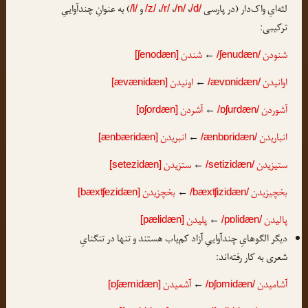
لثه‌ایِ واک‌دار (در پارسی
،
،
،
و
) به عنوانِ چندآواییِ
/l/
/z/
/r/
/n/
/d/
ترکیبی:
شنودن
شندن
[ʃenodæn]
←
/ʃenudæn/
اوانیدن
اونیدن
[ævænidæn]
←
/ævɒnidæn/
آشوردن
آشردن
[ɒʃordæn]
←
/ɒʃurdæn/
انباریدن
انبریدن
[ænbæridæn]
←
/ænbɒridæn/
ستیزیدن
ستزیدن
[setezidæn]
←
/setizidæn/
بخچیزیدن
بخچزیدن
[bæxʧezidæn]
←
/bæxʧizidæn/
پالیدن
پلیدن
[pælidæn]
←
/pɒlidæn/
دیگر الگوهایِ چندآواییِ آزاد کم‌یاب هستند و تنها در تنگنایِ
شعری به کار رفته‌اند:
آشامیدن
آشمیدن
[ɒʃæmidæn]
←
/ɒʃɒmidæn/