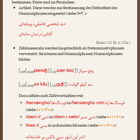
bestimmen. Diese sind im Persischen:
Artikel. Diese werden zur Bestimmung der Definitheit der
Nominalphrasen eingesetzt (siehe 3•۲.):
پرمایه‌ای
،
فاضلی
شخصی
دید
آفتابی
در میانِ
سایه‌ای
Rumi
(13. Jh. n. Chr.)
Zählnumeralia werden hauptsächlich als Determinativphrasen
verwendet. Sie können mit Nominalphrasen Numeralphrasen
bilden:
[
[
] [
]]
سرباز
پنج
pænʤ
sær-bɒz
NP
DetP
NP
[
[
] [
]]
گوشت
سه کیلو
se kilu
guʃt
NP
DetP
NP
Dazu zählen auch Zählwortzahlen wie:
فرسنگ‌ها راه
فرسنگ‌ها
in
/færsænghɒ/
/færsænghɒ rɒh/
(siehe
6•۱•۴•a
)
دمی صبر
دمی
in
(siehe
6•۱•۴•a
)
/dæm-i/
/dæm-i sæbr/
بسی
in archaischen Idiomen (siehe
6•۱•۴•a
):
/bæs-i/
اندر این شهر
بسی ناکس
بر خاسته‌اند