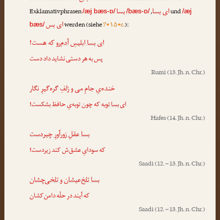
ای بسا
بسا
Exklamativphrasen
,
und
/æj bæs-ɒ/
/bæs-ɒ/
/æj
ای بس
werden (siehe
7•۱۵•c.
):
bæs/
ای بسا ابلیسِ آدم‌رو
که هست!
پس به هر دستی نشاید داد دست
Rumi
(13. Jh. n. Chr.)
خنده‌یِ جامِ می و زلفِ گره‌گیرِ نگار
ای بسا توبه
که چون توبه‌یِ حافظ بشکست!
Hafes
(14. Jh. n. Chr.)
بسا عقلِ زورآورِ چیردست
که سودایِ عشق‌ش کند زیردست!
Saadi
(12. – 13. Jh. n. Chr.)
بسا تلخ‌عیشان و تلخی‌چشان
که آیند در حلّه دامن‌کشان
Saadi
(12. – 13. Jh. n. Chr.)