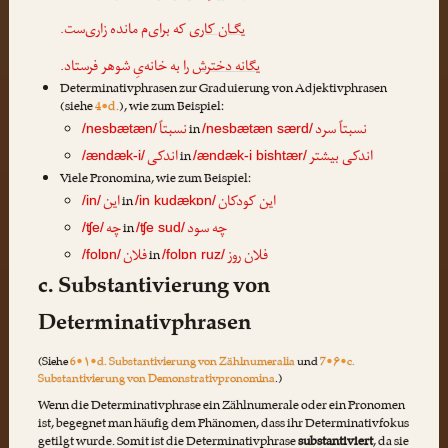
یگـان کاری
که برای‌م مانده زاری‌ست.
یگانه دخترش
را به خانه‌یِ شوهر فرستاد.
Determinativphrasen zur Graduierung von Adjektivphrasen
(siehe
4•d.
), wie zum Beispiel:
نسبتاً سرد
نسبتاً
in
/nesbætæn/
/nesbætæn særd/
اندکی بیشتر
اندکی
in
/ændæk-i/
/ændæk-i bishtær/
Viele Pronomina, wie zum Beispiel:
این کودکان
این
in
/in/
/in kudækɒn/
چه سود
چه
in
/ʧe/
/ʧe sud/
فلان روز
فلان
in
/folɒn/
/folɒn ruz/
c. Substantivierung von
Determinativphrasen
(Siehe
6•۱•d. Substantivierung von Zählnumeralia
und
7•۶•c.
Substantivierung von Demonstrativpronomina
.)
Wenn die Determinativphrase ein Zählnumerale oder ein Pronomen
ist, begegnet man häufig dem Phänomen, dass ihr Determinativfokus
getilgt wurde. Somit ist die Determinativphrase
substantiviert
, da sie