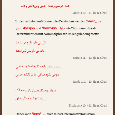
همه خرطبع و همه احمق و بی‌دانش و دند
Labibi
(10. – 11. Jh. n. Chr.)
بس
In den archaischen Idiomen des Persischen werden
,
/bæs/
فراوان
بسیار
und
wie Zählnumeralia als
/besjɒr/
/færɒvɒn/
Determinantien mit Nominalphrasen im Singular eingesetzt:
کارِ بی‌علم بار و بر ندهد
تخمِ بی‌مغز
بس ثمر
ندهد
Sanai
(11. – 12. Jh. n. Chr.)
بسیار سفر
باید، تا پخته شود خامی
صوفی نشود صافی، تا در نکشد جامی
Saadi
(12. – 13. Jh. n. Chr.)
فراوان پرستنده
پیش‌ش به خاک
زِ زربفت پوشیده مکّی‌قبای
Firdausi
(10. – 11. Jh. n. Chr.)
بس
Dabei kann
auch selbst Determinativfokus von
/bæs/