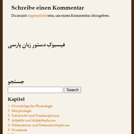
Schreibe einen Kommentar
Du musst
angemeldet
sein, um einen Kommentar abzugeben.
فیسبوکِ دستورِ زبانِ پارسی
جستجو
Kapitel
۱. Grundzüge der Phonologie
۲. Morphologie
۳. Substantiv und Nominalphrase
۴. Adjektiv und Adjektivphrase
۵. Determinans und Determinativphrase
۶. Numerale