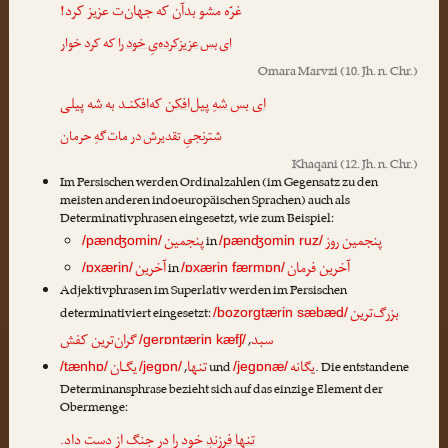
غرّه مشو بدآن که جهان‌ت عزیز کرد!
ای بس عزیزکرده‌یِ خود
را که کرد خوار
Omara Marvzi
(10. Jh. n. Chr.)
ای بس شهِ پیل‌افکن
که‌افکنـد به شه پیلی
شترنجیِ تقدیرش در مات‌گهِ حرمان
Khaqani
(12. Jh. n. Chr.)
Im Persischen werden Ordinalzahlen (im Gegensatz zu den
meisten anderen indoeuropäischen Sprachen) auch als
Determinativphrasen eingesetzt, wie zum Beispiel:
پنجمین روز
پنجمین
in
/pænʤomin/
/pænʤomin ruz/
آخرین فرمان
آخرین
in
/ɒxærin/
/ɒxærin færmɒn/
Adjektivphrasen im Superlativ werden im Persischen
بزرگ‌ترین
determinativiert eingesetzt:
/bozorgtærin sæbæd/
سبد
گران‌ترین کفش
,
/gerɒntærin kæfʃ/
یگانه
تنها
یگـان
,
und
. Die entstandene
/tænhɒ/
/jegɒn/
/jegɒnæ/
Determinansphrase bezieht sich auf das einzige Element der
Obermenge:
تنها فرزندِ
خود را در جنگ از دست داد.