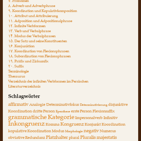
۷. Pronomen
۸. Adverb und Adverbphrase
۹. Koordination und Kopulativkomposition
۱۰. Attribut und Attribuierung
۱۱. Adposition und Adpositionalphrase
۱۲. Infinite Verbformen
۱۳. Verb und Verbalphrase
۱۴. Modus der Verbalphrasen
۱۵. Der Satz und seine Konstituenten
۱۶. Konjunktion
۱۷. Koordination von Flexionsphrasen
۱۸. Subordination von Flexionsphrasen
۱۹. Präfix und Zirkumfix
۲۰. Suffix
Terminologie
Thesaurus
Verzeichnis der infiniten Verbformen im Persischen
Literaturverzeichnis
Schlagwörter
affirmativ
Analogie
Determinativfokus
disjunktive
Determinativierung
Koordination
dritte Person
erste Person
Flexionsaffix
Epenthese
grammatische Kategorie
Impersonalverb
Infinitiv
Inkongruenz
Kongruenz
Komma
Konjunkt
Koordination
negativ
kopulative Koordination
Modus
Numerus
Morphologie
Platzhalter
Pluralis majestatis
obviative Redundanz
plural