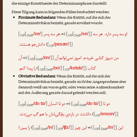
die einzige Konstituente der Determinansphrase darstellt.
Diese Tilgung kann in folgenden Fällen beobachtet werden:
Proximate Redundanz
: Wenn die Entität, auf die sich der
Determinativfokus bezieht, gerade erwähnt wurde:
[
[
]
هر سه پسر
(=
[
[
]]
دارد. هر سه
سه پسر
او
/se/
/se/
NP
DetP
NP
DetP
دانش‌جو هستند.
)
[
]]
/pesær/
NP
آن
(=
[
[
]]
خریدم. امروز نمی‌توانم آن
کتابی
من دیروز
/ɒn/
NP
DetP
را پیدا کنم.
)
[
[
] [
]]
کتاب
/ɒn/
/ketɒb/
NP
DetP
NP
Obviative Redundanz
: Wenn die Entität, auf die sich der
Determinativfokus bezieht, gerade
nicht
der Angesprochene aber
dennoch weiß um was es geht, oder wenn seine Aufmerksamkeit
mit der Äußerung gerade darauf gelenkt werden soll:
[
[
]
دو تا انسان
(=
[
[
]]
دو تا
/do tɒ/
/do tɒ/
NP
DetP
NP
DetP
داشتند در باره‌یِ بچّگی‌شان با هم گپ می‌زدند.
)
[
]]
/ensɒn/
NP
را ببین!
)
[
[
] [
]]
این چیز
(=
[
[
]]
این
/in/
/ʧiz/
/in/
NP
DetP
NP
NP
DetP