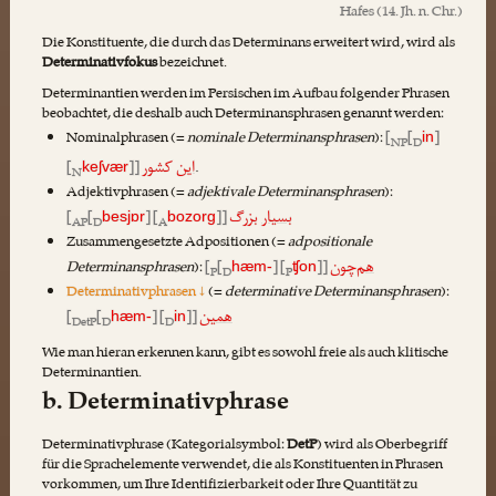
Hafes
(14. Jh. n. Chr.)
Die Konstituente, die durch das Determinans erweitert wird, wird als
Determinativfokus
bezeichnet.
Determinantien werden im Persischen im Aufbau folgender Phrasen
beobachtet, die deshalb auch Determinansphrasen genannt werden:
Nominalphrasen (=
nominale Determinansphrasen
):
[
[
]
in
NP
D
این
کشور
[
]]
.
keʃvær
N
Adjektivphrasen (=
adjektivale Determinansphrasen
):
بسیار
بزرگ
[
[
] [
]]
besjɒr
bozorg
AP
D
A
Zusammengesetzte Adpositionen (=
adpositionale
هم
‌چون
Determinansphrasen
):
[
[
] [
]]
hæm-
ʧon
P
D
P
Determinativphrasen ↓
(=
determinative Determinansphrasen
):
هم
ین
[
[
] [
]]
hæm-
in
DetP
D
D
Wie man hieran erkennen kann, gibt es sowohl freie als auch klitische
Determinantien.
b. Determinativphrase
Determinativphrase (Kategorialsymbol:
DetP
) wird als Oberbegriff
für die Sprachelemente verwendet, die als Konstituenten in Phrasen
vorkommen, um Ihre Identifizierbarkeit oder Ihre Quantität zu