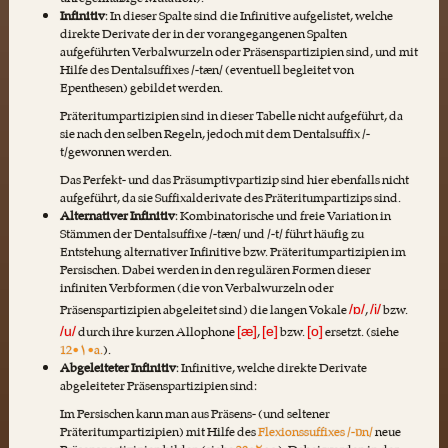
unregelmäßige Mutation).
Infinitiv
: In dieser Spalte sind die Infinitive aufgelistet, welche
direkte Derivate der in der vorangegangenen Spalten
aufgeführten Verbalwurzeln oder Präsenspartizipien sind, und mit
Hilfe des Dentalsuffixes /-tæn/ (eventuell begleitet von
Epenthesen) gebildet werden.
Präteritumpartizipien sind in dieser Tabelle nicht aufgeführt, da
sie nach den selben Regeln, jedoch mit dem Dentalsuffix /-
t/gewonnen werden.
Das Perfekt- und das Präsumptivpartizip sind hier ebenfalls nicht
aufgeführt, da sie Suffixalderivate des Präteritumpartizips sind.
Alternativer Infinitiv
: Kombinatorische und freie Variation in
Stämmen der Dentalsuffixe /-tæn/ und /-t/ führt häufig zu
Entstehung alternativer Infinitive bzw. Präteritumpartizipien im
Persischen. Dabei werden in den regulären Formen dieser
infiniten Verbformen (die von Verbalwurzeln oder
Präsenspartizipien abgeleitet sind) die langen Vokale
,
bzw.
/ɒ/
/i/
durch ihre kurzen Allophone
,
bzw.
ersetzt. (siehe
/u/
[æ]
[e]
[o]
12•۱•a.
).
Abgeleiteter Infinitiv
: Infinitive, welche direkte Derivate
abgeleiteter Präsenspartizipien sind:
Im Persischen kann man aus Präsens- (und seltener
Präteritumpartizipien) mit Hilfe des
Flexionssuffixes /-ɒn/
neue