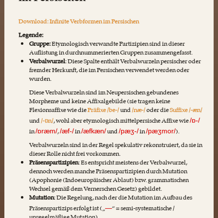
Download: Infinite Verbformen im Persischen
Legende:
Gruppe:
Etymologisch verwandte Partizipien sind in dieser
Auflistung in durchnummerierten Gruppen zusammengefasst.
Verbalwurzel
: Diese Spalte enthält Verbalwurzeln persischer oder
fremder Herkunft, die im Persischen verwendet werden oder
wurden.
Diese Verbalwurzeln sind im Neupersischen gebundenes
Morpheme und keine Affixalgebilde (sie tragen keine
Flexionsaffixe wie die
Präfixe /be-/
und
/næ-/
oder die
Suffixe /-æn/
und
/-ɒn/
, wohl aber etymologisch mittelpersische Affixe wie
/ɒ-/
in
,
in
und
in
).
/ɒræm/
/æf-/
/æfkæn/
/pæʒ-/
/pæʒmor/
Verbalwurzeln sind in der Regel spekulativ rekonstruiert, da sie in
dieser Rolle nicht frei vorkommen.
Präsenspartizipien
: Es entspricht meistens der Verbalwurzel,
dennoch werden manche Präsenspartizipien durch Mutation
(Apophonie (Indoeuropäischer Ablaut) bzw. grammatischen
Wechsel gemäß dem Vernerschen Gesetz) gebildet.
Mutation
: Die Regelung, nach der die Mutation im Aufbau des
Präsenspartizips erfolgt ist („
“ = semi-systematische /
—