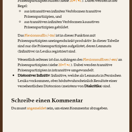
Präsenspartizipien bilden (siehe
20•۲•c.
). Dabei werden in der
Regel:
aus intransitiven infiniten Verbformen transitive
Präsenspartizipien, und
aus transitiven infiniten Verbformen kausatives
Präsenspartizipien gebildet.
Das
Flexionssuffix /-ɒn/
ist in dieser Funktion mit
Präsenspartizipien uneingeschränkt produktiv. In dieser Tabelle
sind nur die Präsenspartizipien aufgelistet, deren Lemmata
(Infinitive) in Lexika registriert sind.
Wesentlich seltener ist das Anhängen des
Flexionssuffixes /-æn/
an
Präsenspartizipien (siehe
20•۲•c.
). Dabei werden transitive
Präsenspartizipien in intransitive umgewandelt.
Distorsiver Infinitiv
: Infinitive, welche als Lemmata in Persischen
Lexika vorkommen, ober höchstwahrscheinlich Resultate einer
versehentlichen Distorsion (meistens von
Diakritika
) sind.
Schreibe einen Kommentar
Du musst
angemeldet
sein, um einen Kommentar abzugeben.