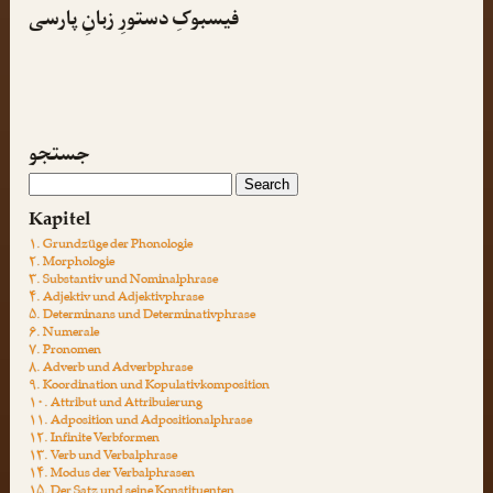
فیسبوکِ دستورِ زبانِ پارسی
جستجو
Kapitel
۱. Grundzüge der Phonologie
۲. Morphologie
۳. Substantiv und Nominalphrase
۴. Adjektiv und Adjektivphrase
۵. Determinans und Determinativphrase
۶. Numerale
۷. Pronomen
۸. Adverb und Adverbphrase
۹. Koordination und Kopulativkomposition
۱۰. Attribut und Attribuierung
۱۱. Adposition und Adpositionalphrase
۱۲. Infinite Verbformen
۱۳. Verb und Verbalphrase
۱۴. Modus der Verbalphrasen
۱۵. Der Satz und seine Konstituenten