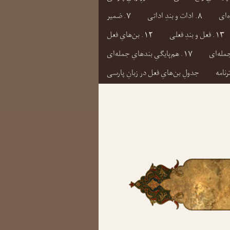
۸. ادات و بندِ اداتی
۷. ضمیر
۱۳. فعل و بندِ فعلی
۱۲. بن‌هایِ فعل
۱۷. هم‌پایگیِ بندهایِ جمله‌ای
رنامه
جدولِ بن‌هایِ فعل در زبانِ پارسی