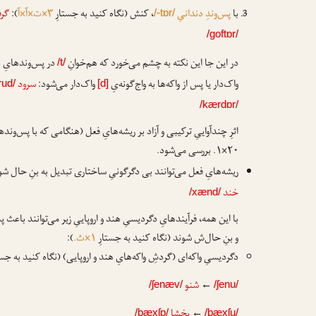
با
پس‌وندِ دندانیِ
، کنش (نگاه کنید به جستارِ
۳×ت×آ×آ
):
گرف
/-tɒr/
/goftɒr/
در این جا این نکته به چشم می‌خورد که هم‌خوانِ
در پس‌وندهایِ د
/t/
واک‌دار یا پس از واکه‌ها به واج‌گونه‌یِ
واک‌دار می‌شود:
سرود
rud/
[d]
/kærdɒr/
اثرِ چندآواییِ ترکیبی و آزاد بر ریشه‌هایِ فعل (هنگامی که با پس‌ونده
۲۰×۱. بررسی می‌شود.
ریشه‌هایِ فعل می‌توانند بی دگرگونیِ ساختاری تبدیل به بنِ حال ش
خند
/xænd/
با این همه، فرآیندهایِ دگردیسیِ هند و اروپاییِ زیر می‌توانند باعث پ
و بنِ حال‌ش شوند (نگاه کنید به جستارِ
۱×ث.
):
دگردیسیِ واکه‌ای (گردشِ واکه‌هایِ هند و اروپایی) (نگاه کنید به جست
←
شنو
/ʃenæv/
/ʃenu/
←
بخشا
/bæxʃɒ/
/bæxʃu/