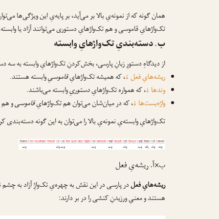
همان گونه که از نمونه‌یِ بالا بر می‌آید، بر پایه‌یِ این ویژگی‌ها می‌تو
تک‌واژهایِ قاموسی و هم تک‌واژهایِ دستوری می‌توانند آزاد یا وابسته 
ب. دسته‌بندیِ تک‌واژهایِ وابسته
از دیدگاهِ دستورِ زبانِ پارسی، بخش‌کردنِ تک‌واژهایِ وابسته به سه د
ریشه‌هایِ فعل
↓
، که همیشه تک‌واژهایِ
قاموسیِ
وابسته هستند.
وندها
↓
، که همواره تک‌واژهایِ
دستوریِ
وابسته می‌باشند.
واژه‌بست‌ها
↓
، که در میان‌شان می‌توان هم تک‌واژهایِ
قاموسی
و هم ت
تک‌واژهایِ وابسته‌یِ نمونه‌یِ بالا را می‌توان به این گونه دسته‌بندی 
ب×آ. ریشه‌یِ فعل
ریشه‌هایِ فعل
در پارسی در این نقش به چهره‌یِ تک‌واژِ آزاد به چشم نم
هستند و معنیِ ورزیدنِ کنشی را در بر دارند: