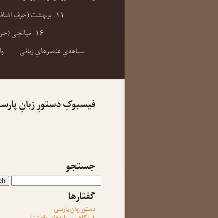
۱۱. برنهشت (حرفِ اضافه) و بندِ برنهشتی
۱۶. میانجی (حرفِ ربط)
سیاهه‌یِ عنصرهایِ زبانی
وا
فیسبوکِ دستورِ زبانِ پارس
جستجو
گفتارها
دستورِ زبانِ پارسی