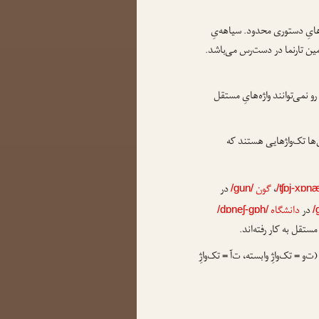
هایِ دستوری محدود. سیاهه‌یِ
ن تارنما در دست‌رس می‌باشد.
رو نمی‌توانند واژه‌هایِ مستقل
‌ها تک‌واژهایی هستند که
،
گون
در
/gun/
/ʧɒj-xɒnæ
در
دانشگاه
/dɒneʃ-gɒh/
/
مستقل به کار رفته‌اند.
ت‌و = تک‌واژِ وابسته، ت‌آ = تک‌واژِ