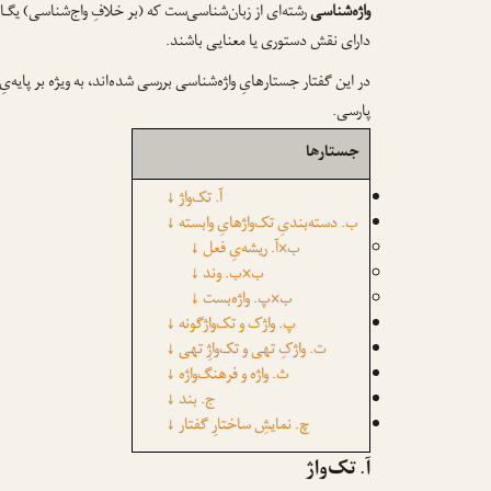
واژه‌شناسی
رشته‌ای از زبان‌شناسی‌ست که (بر خلافِ واج‌شناسی) یگـان
دارای نقش دستوری یا معنایی باشند.
در این گفتار جستارهایِ واژه‌شناسی بررسی شده‌اند، به ویژه بر پایه‌یِ
پارسی.
جستارها
آ. تک‌واژ
↓
ب. دسته‌بندیِ تک‌واژهایِ وابسته
↓
ب×آ. ریشه‌یِ فعل
↓
ب×ب. وند
↓
ب×پ. واژه‌بست
↓
پ. واژک و تک‌واژگونه
↓
ت. واژکِ تهی و تک‌واژِ تهی
↓
ث. واژه و فرهنگ‌واژه
↓
ج. بند
↓
چ. نمایشِ ساختارِ گفتار
↓
آ. تک‌واژ