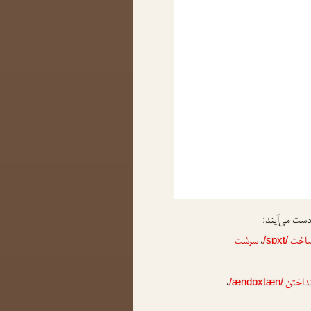
 دست می‌آیند:
اخت
،
سرشت
/sɒxt/
نداختن
،
/ændɒxtæn/