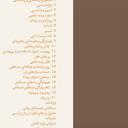
۱. نگاهی بر پایه‌هایِ واج‌شناسی
۲. واژه‌شناسی
۳. اسم و بندِ اسمی
۴. صفت و بندِ صفتی
۵. پردازه و بندِ پردازه
۶. شماره
۷. ضمیر
۸. ادات و بندِ اداتی
۹. هم‌پایگی و هم‌نشانیِ زنجیره‌ای
۱۰. نشان و نشان‌بخشی
۱۱. برنهشت (حرفِ اضافه) و بندِ برنهشتی
۱۲. بن‌هایِ فعل
۱۳. فعل و بندِ فعلی
۱۴. روی‌کردها (وجه‌ها)یِ بندِ فعلی
۱۵. جمله و سازه‌های‌ش
۱۶. میانجی (حرفِ ربط)
۱۷. هم‌پایگیِ بندهایِ جمله‌ای
۱۸. ناهمپایگیِ بندهایِ جمله‌ای
۱۹. پیش‌وند و پیراوند
۲۰. پس‌وند
واژه‌نامه
سیاهه‌یِ عنصرهایِ زبانی
جدولِ بن‌هایِ فعل در زبانِ پارسی
دفترنامه
درباره‌یِ نویدِ فاضل