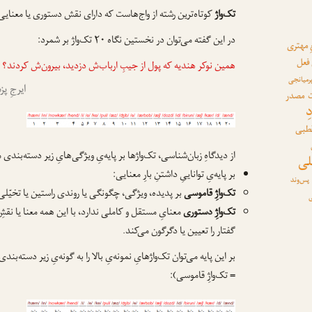
تک‌واژ
کوتاه‌ترین رشته از واج‌ها‌ست که دارای نقش دستوری یا معنایی
در این گفته می‌توان در نخستین نگاه ۲۰ تک‌واژ بر شمرد:
 مهتری
 فعل
همین نوکر هندیه که پول از جیبِ ارباب‌ش دزدید، بیرون‌ش کردند؟
رمیانجی
ایرجِ پ
مصدر
ِ
قطبی
از دیدگاهِ زبان‌شناسی، تک‌واژها بر پایه‌یِ ویژگی‌هایِ زیر دسته‌بندی 
لی
بر پایه‌یِ تواناییِ داشتنِ بارِ معنایی:
پس‌وند
تک‌واژِ قاموسی
بر پدیده، ویژگی، چگونگی یا روندی راستین یا تخیّلی
ی
تک‌واژِ دستوری
معنایِ مستقل و کاملی ندارد، با این همه معنا یا نق
گفتار را تعیین یا دگرگون می‌کند.
بر این پایه می‌توان تک‌واژهایِ نمونه‌یِ بالا را به گونه‌یِ زیر دسته‌ب
= تک‌واژِ قاموسی):