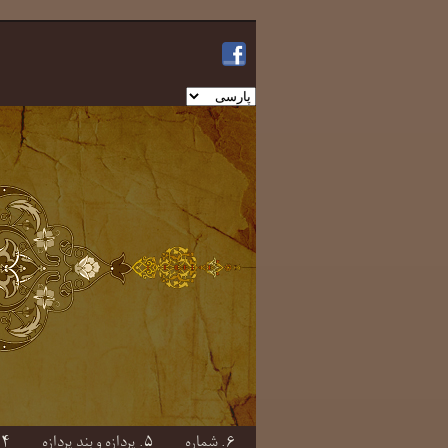
یک
زبان
انتخاب
کنید
۶. شماره
۵. پردازه و بندِ پردازه
۴. صفت و بندِ صفتی