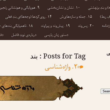
۱۰. نشان و نشان‌بخشی
۹. هم‌پایگی و هم‌نشانیِ زنجیره‌ای
۱۵. جمله و سازه‌های‌ش
۱۴. روی‌کردها (وجه‌ها)یِ بندِ فعلی
ژه‌نامه
۲۰. پس‌وند
۱۹. پیش‌وند و پیراوند
۱۸. ناهمپایگیِ بندهایِ جمله‌ای
دستورِ زبانِ پارسی
درباره‌یِ نویدِ فاضل
دفت
ی
Posts for Tag : بند
۲. واژه‌شناسی
0