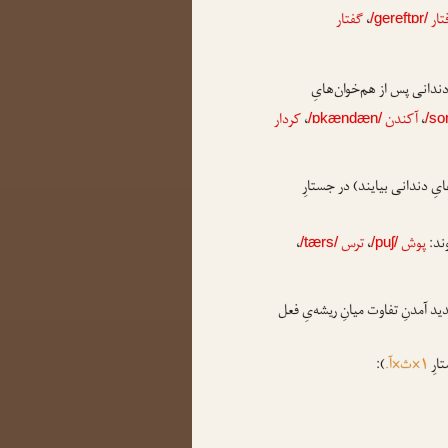
تار
،
گفتار
/gereftɒr/
ندانی پس از هم‌خوان‌هایِ
،
آکندن
،
کردار
/ɒkændæn/
/so
ایِ دندانی بیایند) در جستارِ
وند:
پوش
،
ترس
،
/tærs/
/puʃ/
دید آمدنِ تفاوت میانِ ریشه‌یِ فعل
ارِ
۱×ث×آ.
):