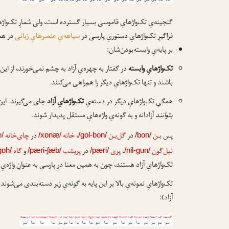
گنجینه‌یِ تک‌واژهایِ قاموسی بسیار گسترده است، ولی شمارِ تک‌واژ
فراگیرِ تک‌واژهایِ دستوریِ پارسی در
سیاهه‌یِ عنصرهایِ زبانی
در همی
بر پایه‌یِ وابسته‌بودن‌شان:
تک‌واژهایِ وابسته
در گفتار به چهره‌یِ آزاد به چشم نمی‌خورند، از این 
باشند و تنها تک‌واژهایِ دیگر را هم‌راهی می‌کنند.
همگیِ تک‌واژهایِ دیگر در دسته‌یِ
تک‌واژهایِ آزاد
جای می‌گیرند. این
بتوانند
آزادانه و به گونه‌یِ واژه‌هایِ مستقل پدیدار شوند.
پس
بـن
در
گل‌بـن
،
خانه
در
چای‌خانه
/
/xɒnæ/
/gol-bon/
/bon/
نیل‌گون
،
پری
در
پریشب
و
گاه
gɒh/
/pæri-ʃæb/
/pæri/
/nil-gun/
تک‌واژهایِ آزاد هستند، چون به همین معنا در پارسی به عنوانِ واژه‌یِ 
تک‌واژهایِ نمونه‌یِ بالا بر این پایه به گونه‌یِ زیر دسته‌بندی می‌شوند (
آزاد):