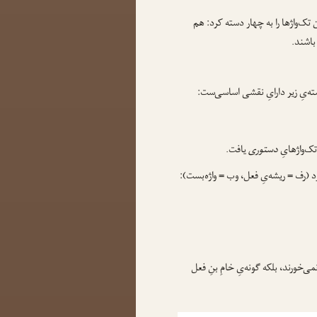
ان تک‌واژها را به چهار دسته کرد: هم
باشند.
سته‌یِ زیر دارایِ نقشی اساسی‌ست:
ک‌واژهایِ
دستوری
یافت.
کرد (رف = ریشه‌یِ فعل، وب = واژه‌بست):
ی‌خورند، بلکه گونه‌یِ خامِ بنِ فعل