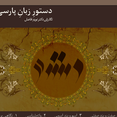
دستورِ زبانِ پارس
نگارشِ دکتر نویدِ فاضل
۳. اسم و بندِ اسمی
۲. واژه‌شناسی
۱. نگاهی بر پایه‌هایِ واج‌شناسی