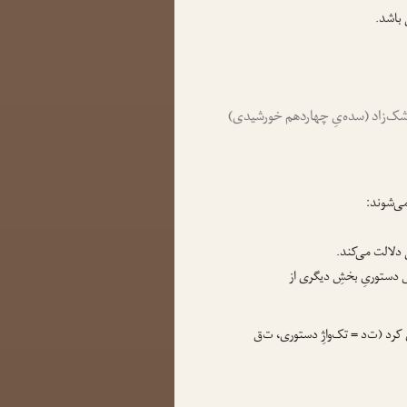
 باشد.
زشک‌زاد (سده‌یِ چهاردهم خورشیدی)
می‌شوند:
 دلالت می‌کند.
شِ دستوریِ بخشِ دیگری از
ندی کرد (ت‌د = تک‌واژِ دستوری، ت‌ق