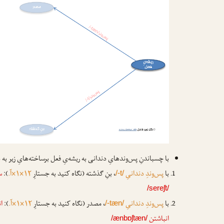
با چسباندنِ پس‌وندهایِ دندانی به ریشه‌یِ فعل برساخته‌هایِ زیر به
با
پس‌وندِ دندانیِ
، بنِ گذشته (نگاه کنید به جستارِ
۱۲×۱×آ.
):
س
/-t/
/sereʃt/
با
پس‌وندِ دندانیِ
، مصدر (نگاه کنید به جستارِ
۱۲×۱×آ.
):
ا
/-tæn/
انباشتن
/ænbɒʃtæn/