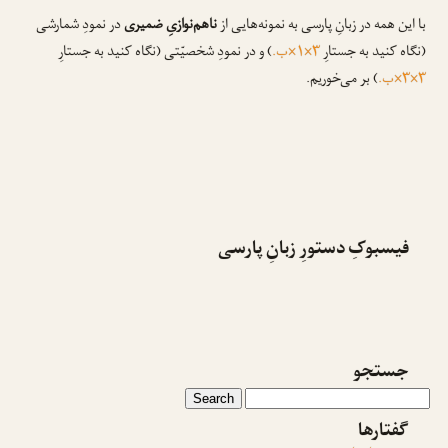
با این همه در زبانِ پارسی به نمونه‌هایی از
ناهم‌نوازیِ ضمیری
در نمودِ شمارشی
(نگاه کنید به جستارِ
۳×۱×ب.
) و در نمودِ شخصیّتی (نگاه کنید به جستارِ
۳×۳×ب.
) بر می‌خوریم.
فیسبوکِ دستورِ زبانِ پارسی
جستجو
گفتارها