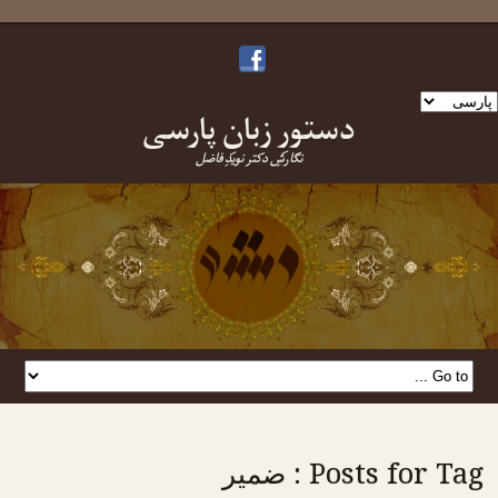
ک
دستورِ زبانِ پارسی
بان
نتخاب
نگارشِ دکتر نویدِ فاضل
نید
Posts for Tag : ضمیر