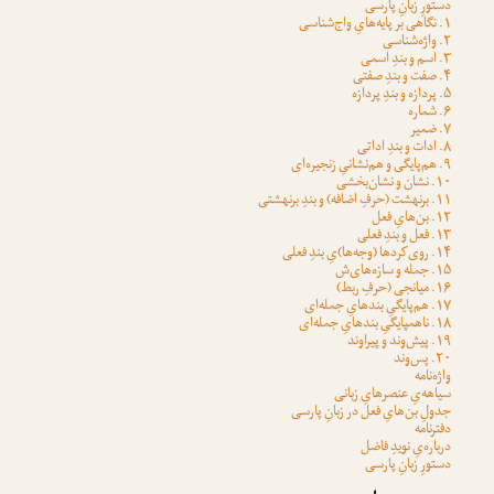
دستورِ زبانِ پارسی
۱. نگاهی بر پایه‌هایِ واج‌شناسی
۲. واژه‌شناسی
۳. اسم و بندِ اسمی
۴. صفت و بندِ صفتی
۵. پردازه و بندِ پردازه
۶. شماره
۷. ضمیر
۸. ادات و بندِ اداتی
۹. هم‌پایگی و هم‌نشانیِ زنجیره‌ای
۱۰. نشان و نشان‌بخشی
۱۱. برنهشت (حرفِ اضافه) و بندِ برنهشتی
۱۲. بن‌هایِ فعل
۱۳. فعل و بندِ فعلی
۱۴. روی‌کردها (وجه‌ها)یِ بندِ فعلی
۱۵. جمله و سازه‌های‌ش
۱۶. میانجی (حرفِ ربط)
۱۷. هم‌پایگیِ بندهایِ جمله‌ای
۱۸. ناهمپایگیِ بندهایِ جمله‌ای
۱۹. پیش‌وند و پیراوند
۲۰. پس‌وند
واژه‌نامه
سیاهه‌یِ عنصرهایِ زبانی
جدولِ بن‌هایِ فعل در زبانِ پارسی
دفترنامه
درباره‌یِ نویدِ فاضل
دستورِ زبانِ پارسی