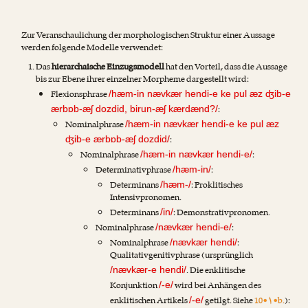
Zur Veranschaulichung der morphologischen Struktur einer Aussage
werden folgende Modelle verwendet:
Das
hierarchaische Einzugsmodell
hat den Vorteil, dass die Aussage
bis zur Ebene ihrer einzelner Morpheme dargestellt wird:
Flexionsphrase
/hæm-in nævkær hendi-e ke pul æz ʤib-e
:
ærbɒb-æʃ dozdid, birun-æʃ kærdænd?/
Nominalphrase
/hæm-in nævkær hendi-e ke pul æz
:
ʤib-e ærbɒb-æʃ dozdid/
Nominalphrase
:
/hæm-in nævkær hendi-e/
Determinativphrase
:
/hæm-in/
Determinans
: Proklitisches
/hæm-/
Intensivpronomen.
Determinans
: Demonstrativpronomen.
/in/
Nominalphrase
:
/nævkær hendi-e/
Nominalphrase
:
/nævkær hendi/
Qualitativgenitivphrase (ursprünglich
. Die enklitische
/nævkær-e hendi/
Konjunktion
wird bei Anhängen des
/-e/
enklitischen Artikels
getilgt. Siehe
10•۱•b.
):
/-e/