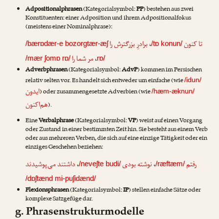
Adpositionalphrasen
(Kategorialsymbol:
PP
) bestehen aus zwei
Konstituenten: einer Adposition und ihrem Adpositionalfokus
(meistens einer Nominalphrase):
برادرِ بزرگترش را
،
تا کنون
/bærɒdær-e bozorgtær-æʃ
/tɒ konun/
مر شما را
،
/mær ʃomɒ rɒ/
rɒ/
Adverbphrasen
(Kategorialsymbol:
AdvP
) kommen im Persischen
relativ selten vor. Es handelt sich entweder um einfache (wie
/idun/
ایدون
) oder zusammengesetzte Adverbien (wie
/hæm-æknun/
هم‌اکنون
).
Eine
Verbalphrase
(Kategorialsymbol:
VP
) weist auf einen Vorgang
oder Zustand in einer bestimmten Zeit hin. Sie besteht aus einem Verb
oder aus mehreren Verben, die sich auf eine einzige Tätigkeit oder ein
einziges Geschehen beziehen:
داشتند می‌پوشیدند
،
نوشته بودی
،
رفتم
/neveʃte budi/
/ræftæm/
/dɒʃtænd mi-puʃidænd/
Flexionsphrasen
(Kategorialsymbol:
IP
) stellen einfache Sätze oder
komplexe Satzgefüge dar.
g. Phrasenstrukturmodelle