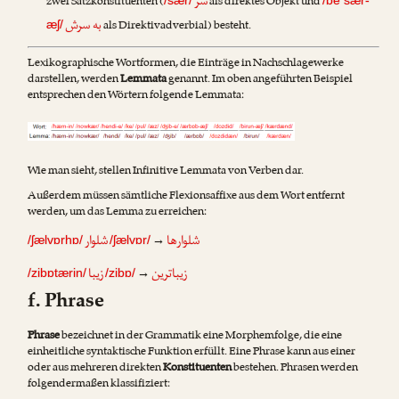
سر
zwei Satzkonstituenten (
als direktes Objekt und
/sær/
/be sær-
به سرش
als Direktivadverbial) besteht.
æʃ/
Lexikographische Wortformen, die Einträge in Nachschlagewerke
darstellen, werden
Lemmata
genannt. Im oben angeführten Beispiel
entsprechen den Wörtern folgende Lemmata:
Wie man sieht, stellen Infinitive Lemmata von Verben dar.
Außerdem müssen sämtliche Flexionsaffixe aus dem Wort entfernt
werden, um das Lemma zu erreichen:
شلوارها
شلوار
→
/ʃælvɒrhɒ/
/ʃælvɒr/
زیباترین
زیبا
→
/zibɒtærin/
/zibɒ/
f. Phrase
Phrase
bezeichnet in der Grammatik eine Morphemfolge, die eine
einheitliche syntaktische Funktion erfüllt. Eine Phrase kann aus einer
oder aus mehreren direkten
Konstituenten
bestehen. Phrasen werden
folgendermaßen klassifiziert: