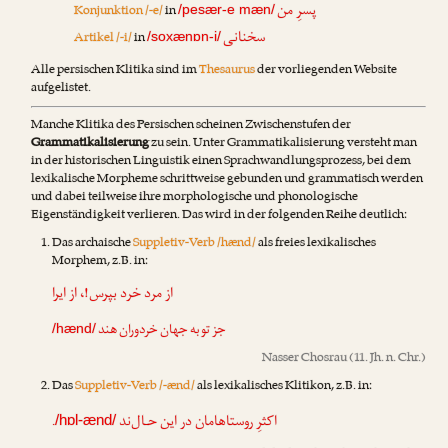
پسرِ من
Konjunktion /-e/
in
/pesær-e mæn/
سخنانی
Artikel /-i/
in
/soxænɒn-i/
Alle persischen Klitika sind im
Thesaurus
der vorliegenden Website
aufgelistet.
Manche Klitika des Persischen scheinen Zwischenstufen der
Grammatikalisierung
zu sein. Unter Grammatikalisierung versteht man
in der historischen Linguistik einen Sprachwandlungsprozess, bei dem
lexikalische Morpheme schrittweise gebunden und grammatisch werden
und dabei teilweise ihre morphologische und phonologische
Eigenständigkeit verlieren. Das wird in der folgenden Reihe deutlich:
Das archaische
Suppletiv-Verb /hænd/
als freies lexikalisches
Morphem, z.B. in:
از مرد خرد بپرس!، از ایرا
جز تو به جهان خردوران هند
/hænd/
Nasser Chosrau
(11. Jh. n. Chr.)
Das
Suppletiv-Verb /-ænd/
als lexikalisches Klitikon, z.B. in:
.
اکثرِ روستاهامان در این حـال‌ند
/hɒl-ænd/