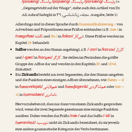
پارسنگ
پایسنگ
پاسنگ
,
,
(=
/pɒsæng/
/pɒjsæng/
/pɒrsæng/
„Gegengewicht auf der Waage“, siehe auch den Artikel von
Dr.
مجلهء زبانشناسی
Ali Ashraf Sadeghi
in
, ۳۹. Ausgabe, Seite 1)
Allerdings sind in dieser Sprache durch
Grammatikalisierung ↓
von
Adverbien und Präpositionen neue Präfixe entstanden (z.B.
/næ-/
in
بی‌کار
نگفته
und
/bi-/
in
). Diese Präfixe werden im
/nægoftæ/
/bikɒr/
Kapitel
19.
behandelt.
کارزار
Suffixe
werden an den Stamm angehängt, z.B.
in
zɒr
/-zɒr/
/kɒr
/
کارگر
und
in
gær
. Sie stellen im Persischen die größte
/-gær/
/kɒr
/
Gruppe der Affixe dar und werden in den Kapiteln
20.
und
13•d.
diskutiert.
Ein
Zirkumfix
besteht aus zwei Segmenten, die den Stamm umgeben
und die Funktion eines einzigen Affixes übernehmen, wie
/hæm- ~ -i/
هم‌شاگردی
هم‌ولایتی
in
hæm
i
und
hæm
i
oder
/nɒ- ~
/
velɒjat
/
/
ʃɒgerd
/
نامادری
-i/
in
nɒ
i
.
/
mɒdær
/
Hervorzuheben ist, dass nur dann von einem Zirkumfix gesprochen
wird, wenn die zwei Segmente gemeinsam eine einzige Funktion
ausüben. Daher werden das Präfix
und das Suffix
in
/næ-/
/-id/
ننویسید
næ
id
nicht als Zirkumfix bezeichnet, da sie jeweils
/
nevis
/
eine andere grammatische Kategorie des Verbs bestimmen.