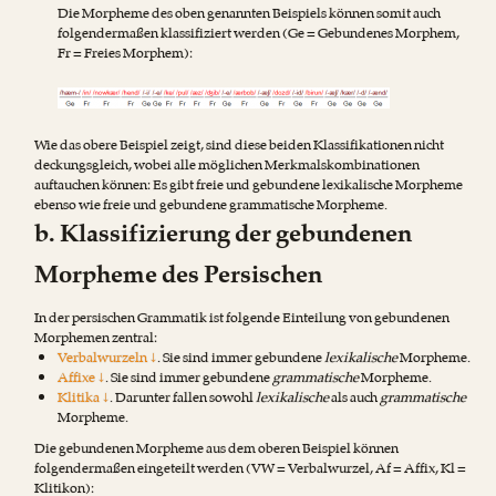
Die Morpheme des oben genannten Beispiels können somit auch
folgendermaßen klassifiziert werden (Ge = Gebundenes Morphem,
Fr = Freies Morphem):
Wie das obere Beispiel zeigt, sind diese beiden Klassifikationen nicht
deckungsgleich, wobei alle möglichen Merkmalskombinationen
auftauchen können: Es gibt freie und gebundene lexikalische Morpheme
ebenso wie freie und gebundene grammatische Morpheme.
b. Klassifizierung der gebundenen
Morpheme des Persischen
In der persischen Grammatik ist folgende Einteilung von gebundenen
Morphemen zentral:
Verbalwurzeln ↓
. Sie sind immer gebundene
lexikalische
Morpheme.
Affixe ↓
. Sie sind immer gebundene
grammatische
Morpheme.
Klitika ↓
. Darunter fallen sowohl
lexikalische
als auch
grammatische
Morpheme.
Die gebundenen Morpheme aus dem oberen Beispiel können
folgendermaßen eingeteilt werden (VW = Verbalwurzel, Af = Affix, Kl =
Klitikon):