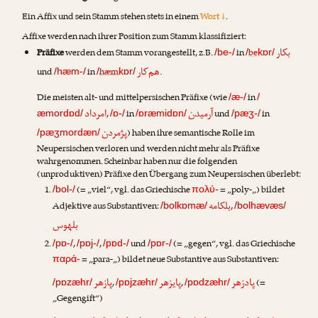
Ein Affix und sein Stamm stehen stets in einem
Wort ↓
.
Affixe werden nach ihrer Position zum Stamm klassifiziert:
بکار
Präfixe
werden dem Stamm vorangestellt, z.B.
in
be
/be-/
/
kɒr/
هم‌کار
und
in
hæm
.
/hæm-/
/
kɒr/
Die meisten alt- und mittelpersischen Präfixe (wie
in
/æ-/
/
آرمیدن
امرداد
,
in
und
in
æmordɒd/
/ɒ-/
/ɒræmidɒn/
/pæʒ-/
پژمردن
) haben ihre semantische Rolle im
/pæʒmordæn/
Neupersischen verloren und werden nicht mehr als Präfixe
wahrgenommen. Scheinbar haben nur die folgenden
(unproduktiven) Präfixe den Übergang zum Neupersischen überlebt:
(= „viel“, vgl. das Griechische
= „poly-„) bildet
/bol-/
πολύ-
بلکامه
Adjektive aus Substantiven:
,
/bolkɒmæ/
/bolhævæs/
بلهوس
,
,
und
(= „gegen“, vgl. das Griechische
/pɒ-/
/pɒj-/
/pɒd-/
/pɒr-/
= „para-„) bildet neue Substantive aus Substantiven:
παρά-
پادزهر
پایزهر
پازهر
,
,
(=
/pɒzæhr/
/pɒjzæhr/
/pɒdzæhr/
„Gegengift“)