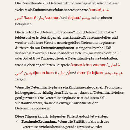
Die Konstituente, die Determinativphrase begleitet, wird in dieser
خانه
Website als
Determinativfokus
bezeichnet, wie
,
/xɒnæ/
بیشتر
زمان
کسی
,
und
in den oberen
/kæs-i/
/zæmɒn/
/biʃtær/
Beispielen.
Die Ausdrücke „Determinativphrase“ und „Determinativfokus“
fehlen bisher in den allgemein anerkannten Phrasenmodellen und
werden auf dieser Website neu eingeführt. Determinativphrasen
dürfen nicht mit
Determinansphrasen
(Kategorialsymbol:
DP
)
verwechselt werden. Dabei handelt es sich um (meistens Nominal-
oder Adjektiv-) Phrasen, die eine Determinativphrase beinhalten,
خانه‌ای
wie die oben angeführten Beispiele
,
/xɒnæ-i/
/ɒn zæmɒn/
هر چه بیشتر
آن زمان
چنین کسی
,
und
/ʧon in kæs-i/
/hær ʧe biʃtær/
zeigen.
Wenn die Determinativphrase ein Zählnumerale oder ein Pronomen
ist, begegnet man häufig dem Phänomen, dass der Determinativfokus
getilgt
wurde. Die Determinativphrase tritt in diesem Fall
substantiviert auf, da sie die einzige Konstituente der
Determinansphrase ist.
Diese Tilgung kann in folgenden Fällen beobachtet werden:
Proximate Redundanz
: Wenn die Entität, auf die sich der
Determinativfokus bezieht, gerade erwähnt wurde: