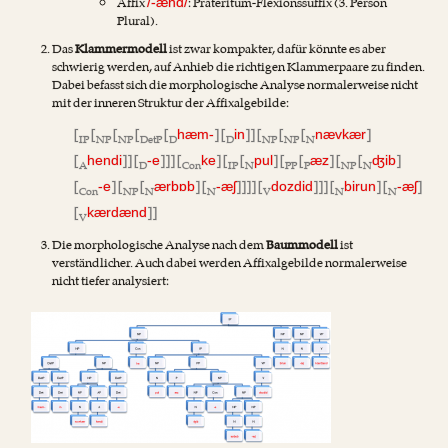
Affix
: Präteritum-Flexionssuffix (3. Person
/-ænd/
Plural).
Das
Klammermodell
ist zwar kompakter, dafür könnte es aber
schwierig werden, auf Anhieb die richtigen Klammerpaare zu finden.
Dabei befasst sich die morphologische Analyse normalerweise nicht
mit der inneren Struktur der Affixalgebilde:
[
[
[
[
[
] [
]] [
[
[
]
hæm-
in
nævkær
IP
NP
NP
DetP
D
D
NP
NP
N
[
]] [
]]] [
] [
[
] [
[
] [
[
]
hendi
-e
ke
pul
æz
ʤib
A
D
Con
IP
N
PP
P
NP
N
[
] [
[
] [
]]]] [
]]] [
] [
]
-e
ærbɒb
-æʃ
dozdid
birun
-æʃ
Con
NP
N
N
V
N
N
[
]]
kærdænd
V
Die morphologische Analyse nach dem
Baummodell
ist
verständlicher. Auch dabei werden Affixalgebilde normalerweise
nicht tiefer analysiert: