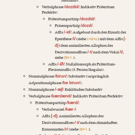
Substantiv.
Verbalphrase
: Indikativ Präteritum
/dozdid/
Perfektiv:
Präteritumpartizip
:
/dozdid/
Präsenspartizip
.
/dozd/
Affix
: Aufgebaut durch den Einsatz der
/-id/
Epenthese
(siehe
1•d•a.
) mit dem Affix
/i/
[-
(dem assimilierten Allophon des
d]
Derivationssuffixes
nach dem Vokal
,
/-t/
/i/
siehe
20•۱.
).
Affix
: Nullallomorph als Präteritum-
/-Ø/
Flexionssuffix (3. Person Singular).
Nominalphrase
: Substantiv (ursprünglich
/birun/
Adpositionalphrase
).
/be birun/
Nominalphrase
: Enklitisches Substantiv
/-æʃ/
Verbalphrase
: Indikativ Präteritum Perfektiv:
/kærdænd/
Präteritumpartizip
:
/kærd/
Verbalwurzel
.
/kær-/
Affix
: Assimiliertes Allophon des
[-d]
Derivationssuffixes
nach dem stimmhaften
/-t/
Konsonanten
(siehe
20•۱.
).
/r/