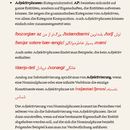
Adjektivphrasen
(Kategorialsymbol:
AP
) beziehen sich nicht auf
ganze Entitäten, sondern auf Eigenschaften, die Entitäten aufweisen
können. Sie zeigen die grammatischen Kategorien von Adjektiven,
vor allem die Kategorie Komparation. Auch Adjektivphrasen können
einfach oder zusammengesetzt sein:
بزرگ‌تر از من
،
بلندترین
،
ترش
/bozorgtær az
/bolændtærin/
/torʃ/
بسیار خاطره‌برانگیز
،
/besjɒr xɒtere-bær-ængiz/
mæn/
Auch unter Adjektivphrasen findet man Beispiele, die kein Adjektiv
enthalten:
دریادل
،
خانگی
/dærjɒ-del/
/xɒnægi/
Analog zur Substantivierung spricht man von
Adjektivierung
, wenn
eine Nominalphrase oder eine infinite Verbform die einzige
نشسته
Konstituente einer Adjektivphrase ist:
,
/neʃæstæ/
/ʃenɒs/
شنـاس
Die Adjektivierung von Nominalphrasen kommt im Persischen viel
seltener vor als die Substantivierung von Adjektivphrasen. Sie ist
dann anzutreffen, wenn auf eine bestimmte Eigenschaft der Entität
abgehoben werden soll, auf die sich die Nominalphrase bezieht.
Folgendes Beispiel kann man zur Verdeutlichung anführen: