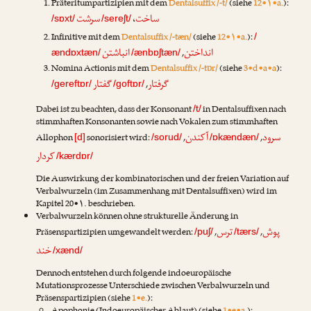
Präteritumpartizipien mit dem
Dentalsuffix /-t/
(siehe
12•۱•a.
):
ساخت
سرشت
،
/sɒxt/
/sereʃt/
Infinitive mit dem
Dentalsuffix /-tæn/
(siehe
12•۱•a.
):
/
انداختن
انباشتن
,
ændɒxtæn/
/ænbɒʃtæn/
Nomina Actionis mit dem
Dentalsuffix /-tɒr/
(siehe
3•d•a•a
):
گرفتار
گفتار
,
/gereftɒr/
/goftɒr/
Dabei ist zu beachten, dass der Konsonant
in Dentalsuffixen nach
/t/
stimmhaften Konsonanten sowie nach Vokalen zum stimmhaften
سرود
آکندن
Allophon
sonorisiert wird:
,
,
[d]
/sorud/
/ɒkændæn/
کردار
/kærdɒr/
Die Auswirkung der kombinatorischen und der freien Variation auf
Verbalwurzeln (im Zusammenhang mit Dentalsuffixen) wird im
Kapitel 20•۱. beschrieben.
Verbalwurzeln können ohne strukturelle Änderung in
پوش
ترس
Präsenspartizipien umgewandelt werden:
,
,
/puʃ/
/tærs/
خند
/xænd/
Dennoch entstehen durch folgende indoeuropäische
Mutationsprozesse Unterschiede zwischen Verbalwurzeln und
Präsenspartizipien (siehe
1•e.
):