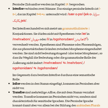
Persische Zirkumfixe werden im Kapitel
19.
besprochen.
Interfixe
verbinden zwei Stämme. Das einzige persische Interfix ist
/-
سراپا
ɒ-/
, das im Kapitel
9•b•a.
untersucht wird:
-ɒ-
-ɒ-
,
/sær
pɒ/
/jek
یکایک
.
jek/
Bei Interfixen handelt es sich meist um
grammatikalisierte ↓
Konjunktionen. Sie dürfen nicht mit Epenthesen (wie
in
/æ/
آگاهانیدن
مهربان
æ
oder
in
i
)
/mehr
bɒn/
/i/
/ɒgɒhɒn
dæn/
verwechselt werden. Epenthesen sind Phoneme oder Phonemfolgen,
die aus phonotaktischen Gründen zwischen Morpheme eingeschaltet
werden. Sie sind nicht bedeutungstragend (also keine Morpheme), so
dass ihr Wegfall die Bedeutung oder die grammatische Rolle der
Äußerung nicht ändert:
,
/mehræbɒn/
⇆
/mehrbɒn/
/
ɒgɒhɒnidæn/
⇆
/ɒgɒhɒndæn/
Im Gegensatz dazu besitzen Interfixe durchaus eine semantische
Rolle.
Infixe
werden in den Stamm eingefügt, kommen im Persischen aber
nicht vor.
Transfixe
sind mehrteilige Affixe, die mit dem Stamm verzahnt
werden. Transfixe kommen im Persischen nicht vor, sondern sind
charakteristisch für semitische Sprachen. Die Persische Sprache
kommt damit aber vor allem bei der Bildung des
arabischen Plurals