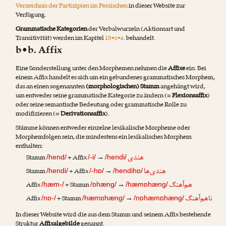
Verzeichnis der Partizipien im Persischen
in dieser Website zur
Verfügung.
Grammatische Kategorien
der Verbalwurzeln (Aktionsart und
Transitivität) werden im Kapitel
13•c•a.
behandelt.
b•b. Affix
Eine Sonderstellung unter den Morphemen nehmen die
Affixe
ein. Bei
einem Affix handelt es sich um ein gebundenes grammatisches Morphem,
das an einen sogenannten
(morphologischen) Stamm
angehängt wird,
um entweder seine grammatische Kategorie zu ändern (=
Flexionsaffix
)
oder seine semantische Bedeutung oder grammatische Rolle zu
modifizieren (=
Derivationsaffix
).
Stämme können entweder einzelne lexikalische Morpheme oder
Morphemfolgen sein, die mindestens ein lexikalisches Morphem
enthalten:
هندی
Stamm
+ Affix
→
/hend/
/-i/
/hendi/
هندی‌ها
Stamm
+ Affix
→
/hendi/
/-hɒ/
/hendihɒ/
هم‌آهنگ
Affix
+ Stamm
→
/hæm-/
/ɒhæng/
/hæmɒhæng/
ناهم‌آهنگ
Affix
+ Stamm
→
/nɒ-/
/hæmɒhæng/
/nɒhæmɒhæng/
In dieser Website wird die aus dem Stamm und seinem Affix bestehende
Struktur
Affixalgebilde
genannt.