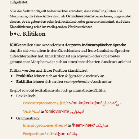
aufgelistet.
Nur der Vollständigkeit halber sei hier erwähnt, dass viele Linguisten alle
Morpheme, die keine Affixe sind, als
Grundmorpheme
bezeichnen, ungeachtet
dessen, ob sie gebunden oder frei, lexikalisch oder grammatisch sind. Auf diese
Klassifizierung wird im vorliegenden Werk verzichtet.
b•c. Klitikon
Klitika
stellen eine Besonderheit der
proto-indoeuropäischen Sprache
dar, die sich vor allem in den Griechischen und Indo-Iranischen Sprachen
aufrechterhalten hat. Ein Klitikon ist ein schwach- oder unbetontes
gebundenes Morphem, das sich an einen benachbarten Ausdruck anlehnt.
Klitika werden nach ihrer Position klassifiziert:
Proklitika
lehnen sich an den
folgenden
Ausdruck an.
Enklitika
lehnen sich an den
vorangehenden
Ausdruck an.
Es gibt sowohl lexikalische als auch grammatische Klitika:
Lexikalisch:
می‌کشدشان
Possessivpronomen /-ʃɒn/
in
/mi-koʃæd-eʃɒn/
امیدواریم
Verb /-im/
in
/omidvɒr-im/
Grammatisch:
هم‌اینک
Intensivpronomen /hæm-/
in
/hæm-inæk/
جانا
Postposition /-ɒ/
in
/ʤɒn-ɒ/