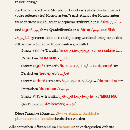
in Berührung:
Arabische lexikalische Morpheme bestehen typischerweise aus drei
(oder seltener vier) Konsonanten. Je nach Anzahl der Konsonanten
س‌ک‌ن
werden diese lexikalischen Morpheme
Triliterale
(z.B.
/skn/
د‌ر‌ه‌م
ج‌ر‌ب
und
) bzw.
Quadriliterale
(z.B.
und
/ʤrb/
/drhm/
/flsf/
ف‌ل‌س‌ف
) genannt. Bei der Transfigierung werden die Segmente des
Affixes zwischen diese Konsonanten geschaltet:
Stamm
+ Transfix
c
c
c
→
(im
/skn/
/ma-
-aa-
-ij-
/
/masaakijn/
1
2
3
مساکین
Persischen
)
/mæsɒkin/
Stamm
+ Transfix
c
c
c
→
(im
/ʤrb/
/ta-
-aa-
-ij-
/
/taʤaarib/
1
2
3
تجارب
Persischen
)
/tæʤɒreb/
Stamm
+ Transfix
c
c
c
c
→
(im
/drhm/
/
-a-
-aa-
-i-
/
/daraahim/
1
2
3
4
دراهم
Persischen
)
/dærɒhem/
Stamm
+ Transfix
c
c
c
c
→
/flsf/
/
-a-
-aa-
-e-
-a/
/falaasefa/
1
2
3
4
فلاسفه
(im Persischen
)
/fælɒsefæ/
Diese Transfixe können im
3•۱•g. Anhang: Arabische
pluralisierende Transfixe
beobachtet werden.
Alle persischen Affixe sind im
Thesaurus
der vorliegenden Website