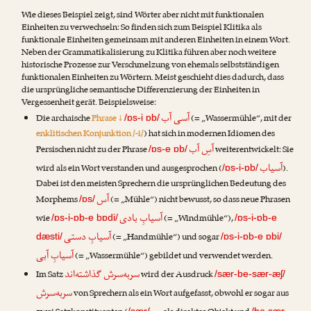
Wie dieses Beispiel zeigt, sind Wörter aber nicht mit funktionalen
Einheiten zu verwechseln: So finden sich zum Beispiel Klitika als
funktionale Einheiten gemeinsam mit anderen Einheiten in einem Wort.
Neben der Grammatikalisierung zu Klitika führen aber noch weitere
historische Prozesse zur Verschmelzung von ehemals selbstständigen
funktionalen Einheiten zu Wörtern. Meist geschieht dies dadurch, dass
die ursprüngliche semantische Differenzierung der Einheiten in
Vergessenheit gerät. Beispielsweise:
آسی آب
Die archaische
Phrase ↓
(= „Wassermühle“, mit der
/ɒs-i ɒb/
enklitischen Konjunktion /-i/
) hat sich in modernen Idiomen des
آسِ آب
Persischen nicht zu der Phrase
weiterentwickelt: Sie
/ɒs-e ɒb/
آسیاب
wird als ein Wort verstanden und ausgesprochen (
).
/ɒs-i-ɒb/
Dabei ist den meisten Sprechern die ursprünglichen Bedeutung des
آس
Morphems
(= „Mühle“) nicht bewusst, so dass neue Phrasen
/ɒs/
آسیابِ بادی
wie
(= „Windmühle“),
/ɒs-i-ɒb-e bɒdi/
/ɒs-i-ɒb-e
آسیابِ دستی
(= „Handmühle“) und sogar
dæsti/
/ɒs-i-ɒb-e ɒbi/
آسیابِ آبی
(= „Wassermühle“) gebildet und verwendet werden.
سربه‌سرش گذاشته‌اند
Im Satz
wird der Ausdruck
/sær-be-sær-æʃ/
سربه‌سرش
von Sprechern als ein Wort aufgefasst, obwohl er sogar aus