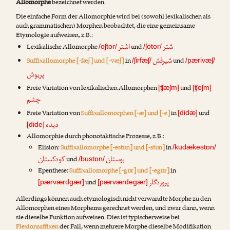
Allomorphe
bezeichnet werden.
Die einfache Form der Allomorphie wird bei (sowohl lexikalischen als
auch grammatischen) Morphen beobachtet, die eine gemeinsame
Etymologie aufweisen, z.B.:
شتر
اشتر
Lexikalische Allomorphe
und
/oʃtor/
/ʃotor/
شیرفش
Suffixallomorphe [-fæʃ] und [-væʃ]
in
und
/ʃirfæʃ/
/pærivæʃ/
پریوش
Freie Variation von lexikalischen Allomorphen
und
[ʧæʃm]
[ʧeʃm]
چشم
Freie Variation von
Suffixallomorphen [-æ] und [-e]
in
und
[didæ]
دیده
[dide]
Allomorphie durch phonotaktische Prozesse, z.B.:
Elision:
Suffixallomorphe [-estɒn] und [-stɒn]
in
/kudækestɒn/
بوستان
کودکستان
und
/bustɒn/
Epenthese:
Suffixallomorphe [-gɒr] und [-egɒr]
in
پروردگار
und
[pærværdgær]
[pærværdegær]
Allerdings können auch etymologisch nicht verwandte Morphe zu den
Allomorphen eines Morphems gerechnet werden, und zwar dann, wenn
sie dieselbe Funktion aufweisen. Dies ist typischerweise bei
Flexionsaffixen
der Fall, wenn mehrere Morphe dieselbe Modifikation