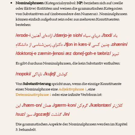
Nominalphrasen
(Kategorialsymbol:
NP
) beziehen sich auf (reelle
oder fiktive) Entitäten und weisen die grammatischen Kategorien
von Substantiven auf (insbesondere den Numerus). Nominalphrasen
können einfach aufgebaut sein oder aus mehreren Konstituenten
bestehen:
اراده‌ای آهنین
،
دریایِ سیاه
،
باد
/erɒde-i
/dærjɒ-je siɒh/
/bɒd/
دکترایِ زمین‌شناسی از دانشگاهِ
،
چنین کسی
،
/ʧon in kæs-i/
ɒhænin/
تبریز
/doktorɒj-e zæmin-ʃenɒsi æz dɒneʃ-gɒh-e tæbriz/
Es gibt durchaus Nominalphrasen, die kein Substantiv enthalten:
ناپاکی
،
کوشش
/nɒpɒki/
/kuʃeʃ/
Von
Substantivierung
spricht man, wenn die einzige Konstituente
einer Nominalphrase eine
Adjektivphrase ↓
, eine
Determinativphrase ↓
oder eine infinite Verbform ist:
این
،
همان
،
گرم‌کن
،
کلان‌تر
/hæm-ɒn/
/gærm-kon/
/kælɒntær/
سوز
،
گذشت
،
/suz/
/gozæʃt/
/in/
Die grammatischen Aspekte der Nominalphrasen werden im Kapitel
3. behandelt.