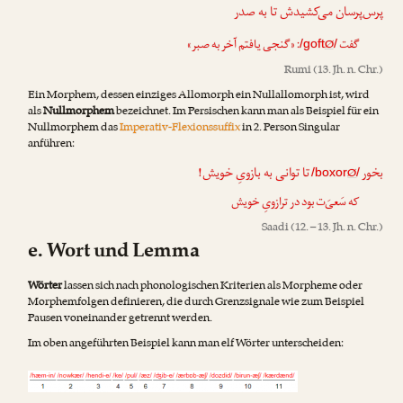
پرس‌پرسان می‌کشیدش تا به صدر
: «گنجی یافتم آخر به صبر»
Ø
گفت
/goft
/
Rumi
(13. Jh. n. Chr.)
Ein Morphem, dessen einziges Allomorph ein Nullallomorph ist, wird
als
Nullmorphem
bezeichnet. Im Persischen kann man als Beispiel für ein
Nullmorphem das
Imperativ-Flexionssuffix
in 2. Person Singular
anführen:
بخور
تا توانی به بازویِ خویش!
Ø
/boxor
/
که سَعیَ‌ت بود در ترازویِ خویش
Saadi
(12. – 13. Jh. n. Chr.)
e. Wort und Lemma
Wörter
lassen sich nach phonologischen Kriterien als Morpheme oder
Morphemfolgen definieren, die durch Grenzsignale wie zum Beispiel
Pausen voneinander getrennt werden.
Im oben angeführten Beispiel kann man elf Wörter unterscheiden: