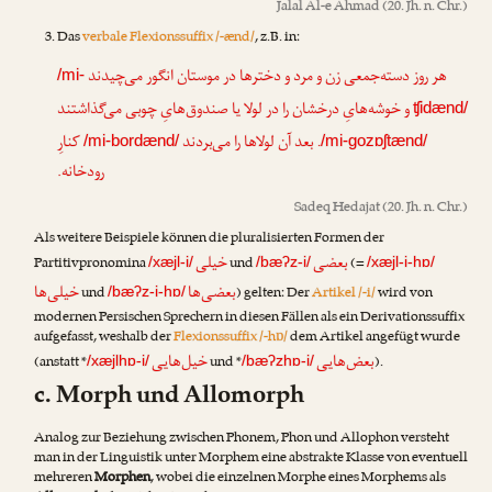
Jalal Al-e Ahmad
(20. Jh. n. Chr.)
Das
verbale Flexionssuffix /-ænd/
, z.B. in:
هر روز دسته‌جمعی زن و مرد و دخترها در موستان انگور می‌چیدند
/mi-
و خوشه‌هایِ درخشان را در لولا یا صندوق‌هایِ چوبی می‌گذاشتند
ʧidænd/
. بعد آن لولاها را می‌بردند
کنارِ
/mi-bordænd/
/mi-gozɒʃtænd/
رودخانه.
Sadeq Hedajat
(20. Jh. n. Chr.)
Als weitere Beispiele können die pluralisierten Formen der
بعضی
خیلی
Partitivpronomina
und
(=
/xæjl-i/
/bæʔz-i/
/xæjl-i-hɒ/
بعضی‌ها
خیلی‌ها
und
) gelten: Der
Artikel /-i/
wird von
/bæʔz-i-hɒ/
modernen Persischen Sprechern in diesen Fällen als ein Derivationssuffix
aufgefasst, weshalb der
Flexionssuffix /-hɒ/
dem Artikel angefügt wurde
بعض‌هایی
خیل‌هایی
(anstatt *
und *
).
/xæjlhɒ-i/
/bæʔzhɒ-i/
c. Morph und Allomorph
Analog zur Beziehung zwischen Phonem, Phon und Allophon versteht
man in der Linguistik unter Morphem eine abstrakte Klasse von eventuell
mehreren
Morphen
, wobei die einzelnen Morphe eines Morphems als