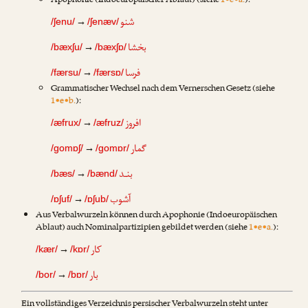
Apophonie (Indoeuropäischer Ablaut) (siehe
1•e•a.
):
شنو
→
/ʃenu/
/ʃenæv/
بخشا
→
/bæxʃu/
/bæxʃɒ/
فرسا
→
/færsu/
/færsɒ/
Grammatischer Wechsel nach dem Vernerschen Gesetz (siehe
1•e•b.
):
افروز
→
/æfrux/
/æfruz/
گمار
→
/gomɒʃ/
/gomɒr/
بنـد
→
/bæs/
/bænd/
آشوب
→
/ɒʃuf/
/ɒʃub/
Aus Verbalwurzeln können durch Apophonie (Indoeuropäischen
Ablaut) auch Nominalpartizipien gebildet werden (siehe
1•e•a.
):
کار
→
/kær/
/kɒr/
بار
→
/bor/
/bɒr/
Ein vollständiges Verzeichnis persischer Verbalwurzeln steht unter