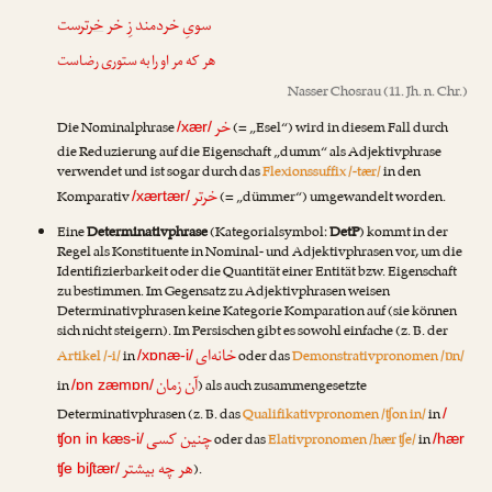
سویِ خردمند زِ خر
خر
ترست
هر که مر او را به ستوری رضاست
Nasser Chosrau
(11. Jh. n. Chr.)
خر
Die Nominalphrase
(= „Esel“) wird in diesem Fall durch
/xær/
die Reduzierung auf die Eigenschaft „dumm“ als Adjektivphrase
verwendet und ist sogar durch das
Flexionssuffix /-tær/
in den
خرتر
Komparativ
(= „dümmer“) umgewandelt worden.
/xærtær/
Eine
Determinativphrase
(Kategorialsymbol:
DetP
) kommt in der
Regel als Konstituente in Nominal- und Adjektivphrasen vor, um die
Identifizierbarkeit oder die Quantität einer Entität bzw. Eigenschaft
zu bestimmen. Im Gegensatz zu Adjektivphrasen weisen
Determinativphrasen keine Kategorie Komparation auf (sie können
sich nicht steigern). Im Persischen gibt es sowohl einfache (z. B. der
خانه‌ای
Artikel /-i/
in
oder das
Demonstrativpronomen /ɒn/
/xɒnæ-i/
آن زمان
in
) als auch zusammengesetzte
/ɒn zæmɒn/
Determinativphrasen (z. B. das
Qualifikativpronomen /ʧon in/
in
/
چنین کسی
oder das
Elativpronomen /hær ʧe/
in
ʧon in kæs-i/
/hær
هر چه بیشتر
).
ʧe biʃtær/