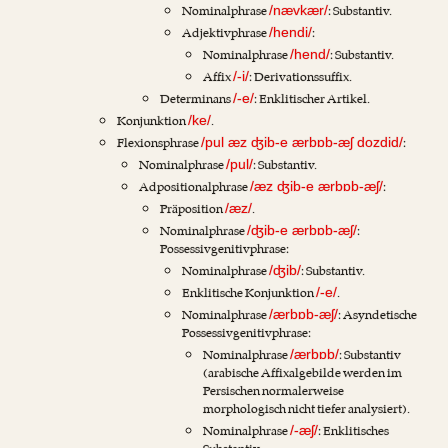
Nominalphrase
: Substantiv.
/nævkær/
Adjektivphrase
:
/hendi/
Nominalphrase
: Substantiv.
/hend/
Affix
: Derivationssuffix.
/-i/
Determinans
: Enklitischer Artikel.
/-e/
Konjunktion
.
/ke/
Flexionsphrase
:
/pul æz ʤib-e ærbɒb-æʃ dozdid/
Nominalphrase
: Substantiv.
/pul/
Adpositionalphrase
:
/æz ʤib-e ærbɒb-æʃ/
Präposition
.
/æz/
Nominalphrase
:
/ʤib-e ærbɒb-æʃ/
Possessivgenitivphrase:
Nominalphrase
: Substantiv.
/ʤib/
Enklitische Konjunktion
.
/-e/
Nominalphrase
: Asyndetische
/ærbɒb-æʃ/
Possessivgenitivphrase:
Nominalphrase
: Substantiv
/ærbɒb/
(arabische Affixalgebilde werden im
Persischen normalerweise
morphologisch nicht tiefer analysiert).
Nominalphrase
: Enklitisches
/-æʃ/