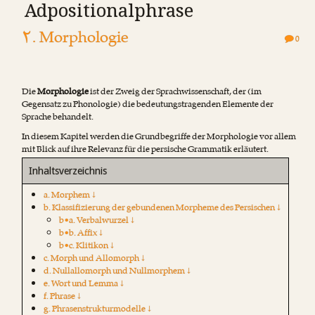
Adpositionalphrase
۲. Morphologie
0
Die
Morphologie
ist der Zweig der Sprachwissenschaft, der (im
Gegensatz zu Phonologie) die bedeutungstragenden Elemente der
Sprache behandelt.
In diesem Kapitel werden die Grundbegriffe der Morphologie vor allem
mit Blick auf ihre Relevanz für die persische Grammatik erläutert.
Inhaltsverzeichnis
a. Morphem ↓
b. Klassifizierung der gebundenen Morpheme des Persischen ↓
b•a. Verbalwurzel ↓
b•b. Affix ↓
b•c. Klitikon ↓
c. Morph und Allomorph ↓
d. Nullallomorph und Nullmorphem ↓
e. Wort und Lemma ↓
f. Phrase ↓
g. Phrasenstrukturmodelle ↓