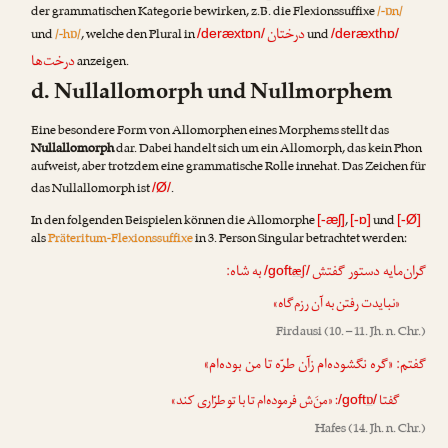
der grammatischen Kategorie bewirken, z.B. die Flexionssuffixe
/-ɒn/
درختان
und
/-hɒ/
, welche den Plural in
und
/deræxtɒn/
/deræxthɒ/
درخت‌ها
anzeigen.
d. Nullallomorph und Nullmorphem
Eine besondere Form von Allomorphen eines Morphems stellt das
Nullallomorph
dar. Dabei handelt sich um ein Allomorph, das kein Phon
aufweist, aber trotzdem eine grammatische Rolle innehat. Das Zeichen für
das Nullallomorph ist
.
/Ø/
In den folgenden Beispielen können die Allomorphe
,
und
[-æʃ]
[-ɒ]
[-Ø]
als
Präteritum-Flexionssuffixe
in 3. Person Singular betrachtet werden:
گران‌مایه دستور گفتش
به شاه:
æʃ
/goft
/
«نبایدت رفتن به آن رزم‌گاه»
Firdausi
(10. – 11. Jh. n. Chr.)
گفتم: «گره نگشوده‌ام زآن طرّه تا من بوده‌ام»
: «منَ‌ش فرموده‌ام تا با تو طرّاری کند»
ɒ
گفتا
/goft
/
Hafes
(14. Jh. n. Chr.)