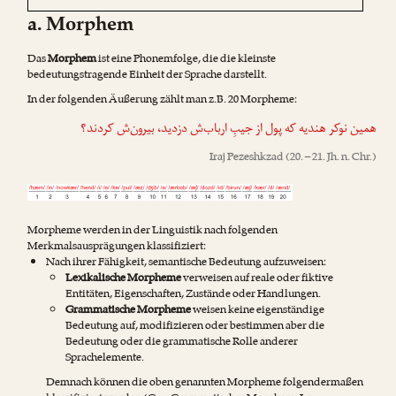
a. Morphem
Das
Morphem
ist eine Phonemfolge, die die kleinste
bedeutungstragende Einheit der Sprache darstellt.
In der folgenden Äußerung zählt man z.B. 20 Morpheme:
همین نوکر هندیه که پول از جیبِ ارباب‌ش دزدید، بیرون‌ش کردند؟
Iraj Pezeshkzad
(20. – 21. Jh. n. Chr.)
Morpheme werden in der Linguistik nach folgenden
Merkmalsausprägungen klassifiziert:
Nach ihrer Fähigkeit, semantische Bedeutung aufzuweisen:
Lexikalische Morpheme
verweisen auf reale oder fiktive
Entitäten, Eigenschaften, Zustände oder Handlungen.
Grammatische Morpheme
weisen keine eigenständige
Bedeutung auf, modifizieren oder bestimmen aber die
Bedeutung oder die grammatische Rolle anderer
Sprachelemente.
Demnach können die oben genannten Morpheme folgendermaßen