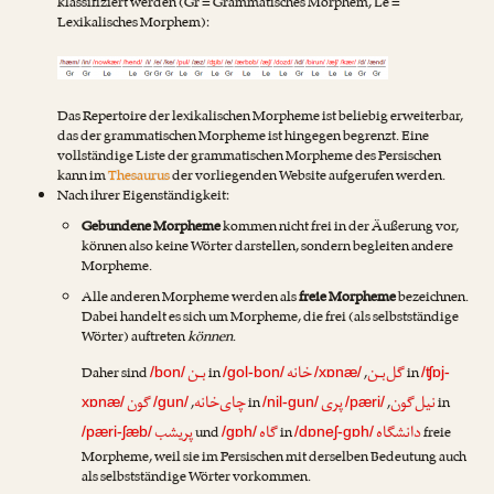
klassifiziert werden (Gr = Grammatisches Morphem, Le =
Lexikalisches Morphem):
Das Repertoire der lexikalischen Morpheme ist beliebig erweiterbar,
das der grammatischen Morpheme ist hingegen begrenzt. Eine
vollständige Liste der grammatischen Morpheme des Persischen
kann im
Thesaurus
der vorliegenden Website aufgerufen werden.
Nach ihrer Eigenständigkeit:
Gebundene Morpheme
kommen nicht frei in der Äußerung vor,
können also keine Wörter darstellen, sondern begleiten andere
Morpheme.
Alle anderen Morpheme werden als
freie Morpheme
bezeichnen.
Dabei handelt es sich um Morpheme, die frei (als selbstständige
Wörter) auftreten
können
.
گل‌بـن
خانه
بـن
Daher sind
in
,
in
/bon/
/gol-bon/
/xɒnæ/
/ʧɒj-
نیل‌گون
پری
چای‌خانه
گون
,
in
,
in
xɒnæ/
/gun/
/nil-gun/
/pæri/
دانشگاه
گاه
پریشب
und
in
freie
/pæri-ʃæb/
/gɒh/
/dɒneʃ-gɒh/
Morpheme, weil sie im Persischen mit derselben Bedeutung auch
als selbstständige Wörter vorkommen.