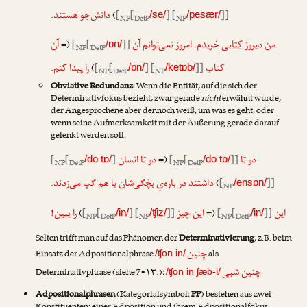
دانش‌جو هستند.
)
[
[
] [
]]
/se/
/pesær/
NP
DetP
NP
آن
(=
[
[
]]
خریدم. امروز نمی‌توانم آن
کتابی
من دیروز
/ɒn/
NP
DetP
را پیدا کنم.
)
[
[
] [
]]
کتاب
/ɒn/
/ketɒb/
NP
DetP
NP
Obviative Redundanz
: Wenn die Entität, auf die sich der
Determinativfokus bezieht, zwar gerade
nicht
erwähnt wurde,
der Angesprochene aber dennoch weiß, um was es geht, oder
wenn seine Aufmerksamkeit mit der Äußerung gerade darauf
gelenkt werden soll:
[
[
]
دو تا انسان
(=
[
[
]]
دو تا
/do tɒ/
/do tɒ/
NP
DetP
NP
DetP
داشتند در باره‌یِ بچّگی‌شان با هم گپ می‌زدند.
)
[
]]
/ensɒn/
NP
را ببین!
)
[
[
] [
]]
این چیز
(=
[
[
]]
این
/in/
/ʧiz/
/in/
NP
DetP
NP
NP
DetP
Selten trifft man auf das Phänomen der
Determinativierung
, z.B. beim
چنین
Einsatz der Adpositionalphrase
als
/ʧon in/
چنین شبی
Determinativphrase (siehe 7•۱۳.):
/ʧon in ʃæb-i/
Adpositionalphrasen
(Kategorialsymbol:
PP
) bestehen aus zwei