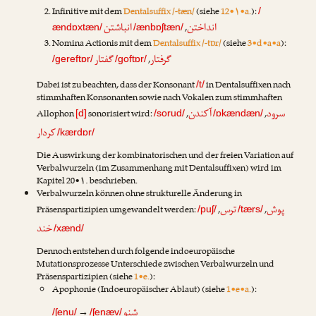
Infinitive mit dem
Dentalsuffix /-tæn/
(siehe
12•۱•a.
):
/
انداختن
انباشتن
,
ændɒxtæn/
/ænbɒʃtæn/
Nomina Actionis mit dem
Dentalsuffix /-tɒr/
(siehe
3•d•a•a
):
گرفتار
گفتار
,
/gereftɒr/
/goftɒr/
Dabei ist zu beachten, dass der Konsonant
in Dentalsuffixen nach
/t/
stimmhaften Konsonanten sowie nach Vokalen zum stimmhaften
سرود
آکندن
Allophon
sonorisiert wird:
,
,
[d]
/sorud/
/ɒkændæn/
کردار
/kærdɒr/
Die Auswirkung der kombinatorischen und der freien Variation auf
Verbalwurzeln (im Zusammenhang mit Dentalsuffixen) wird im
Kapitel 20•۱. beschrieben.
Verbalwurzeln können ohne strukturelle Änderung in
پوش
ترس
Präsenspartizipien umgewandelt werden:
,
,
/puʃ/
/tærs/
خند
/xænd/
Dennoch entstehen durch folgende indoeuropäische
Mutationsprozesse Unterschiede zwischen Verbalwurzeln und
Präsenspartizipien (siehe
1•e.
):
Apophonie (Indoeuropäischer Ablaut) (siehe
1•e•a.
):
شنو
→
/ʃenu/
/ʃenæv/