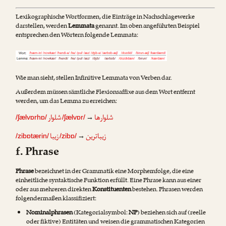
Lexikographische Wortformen, die Einträge in Nachschlagewerke
darstellen, werden
Lemmata
genannt. Im oben angeführten Beispiel
entsprechen den Wörtern folgende Lemmata:
Wie man sieht, stellen Infinitive Lemmata von Verben dar.
Außerdem müssen sämtliche Flexionsaffixe aus dem Wort entfernt
werden, um das Lemma zu erreichen:
شلوارها
شلوار
→
/ʃælvɒrhɒ/
/ʃælvɒr/
زیباترین
زیبا
→
/zibɒtærin/
/zibɒ/
f. Phrase
Phrase
bezeichnet in der Grammatik eine Morphemfolge, die eine
einheitliche syntaktische Funktion erfüllt. Eine Phrase kann aus einer
oder aus mehreren direkten
Konstituenten
bestehen. Phrasen werden
folgendermaßen klassifiziert:
Nominalphrasen
(Kategorialsymbol:
NP
) beziehen sich auf (reelle
oder fiktive) Entitäten und weisen die grammatischen Kategorien