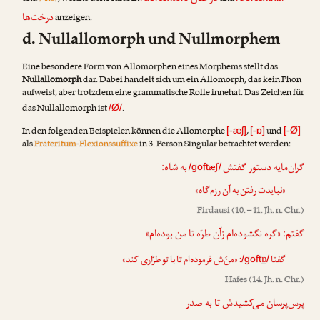
درخت‌ها
anzeigen.
d. Nullallomorph und Nullmorphem
Eine besondere Form von Allomorphen eines Morphems stellt das
Nullallomorph
dar. Dabei handelt sich um ein Allomorph, das kein Phon
aufweist, aber trotzdem eine grammatische Rolle innehat. Das Zeichen für
das Nullallomorph ist
.
/Ø/
In den folgenden Beispielen können die Allomorphe
,
und
[-æʃ]
[-ɒ]
[-Ø]
als
Präteritum-Flexionssuffixe
in 3. Person Singular betrachtet werden:
گران‌مایه دستور گفتش
به شاه:
æʃ
/goft
/
«نبایدت رفتن به آن رزم‌گاه»
Firdausi
(10. – 11. Jh. n. Chr.)
گفتم: «گره نگشوده‌ام زآن طرّه تا من بوده‌ام»
: «منَ‌ش فرموده‌ام تا با تو طرّاری کند»
ɒ
گفتا
/goft
/
Hafes
(14. Jh. n. Chr.)
پرس‌پرسان می‌کشیدش تا به صدر