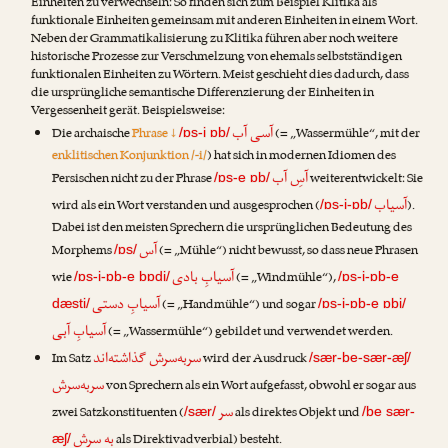
Einheiten zu verwechseln: So finden sich zum Beispiel Klitika als
funktionale Einheiten gemeinsam mit anderen Einheiten in einem Wort.
Neben der Grammatikalisierung zu Klitika führen aber noch weitere
historische Prozesse zur Verschmelzung von ehemals selbstständigen
funktionalen Einheiten zu Wörtern. Meist geschieht dies dadurch, dass
die ursprüngliche semantische Differenzierung der Einheiten in
Vergessenheit gerät. Beispielsweise:
آسی آب
Die archaische
Phrase ↓
(= „Wassermühle“, mit der
/ɒs-i ɒb/
enklitischen Konjunktion /-i/
) hat sich in modernen Idiomen des
آسِ آب
Persischen nicht zu der Phrase
weiterentwickelt: Sie
/ɒs-e ɒb/
آسیاب
wird als ein Wort verstanden und ausgesprochen (
).
/ɒs-i-ɒb/
Dabei ist den meisten Sprechern die ursprünglichen Bedeutung des
آس
Morphems
(= „Mühle“) nicht bewusst, so dass neue Phrasen
/ɒs/
آسیابِ بادی
wie
(= „Windmühle“),
/ɒs-i-ɒb-e bɒdi/
/ɒs-i-ɒb-e
آسیابِ دستی
(= „Handmühle“) und sogar
dæsti/
/ɒs-i-ɒb-e ɒbi/
آسیابِ آبی
(= „Wassermühle“) gebildet und verwendet werden.
سربه‌سرش گذاشته‌اند
Im Satz
wird der Ausdruck
/sær-be-sær-æʃ/
سربه‌سرش
von Sprechern als ein Wort aufgefasst, obwohl er sogar aus
سر
zwei Satzkonstituenten (
als direktes Objekt und
/sær/
/be sær-
به سرش
als Direktivadverbial) besteht.
æʃ/