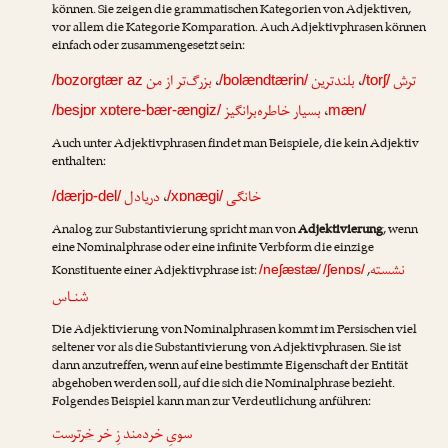
können. Sie zeigen die grammatischen Kategorien von Adjektiven,
vor allem die Kategorie Komparation. Auch Adjektivphrasen können
einfach oder zusammengesetzt sein:
بزرگ‌تر از من
،
بلندترین
،
ترش
/bozorgtær az
/bolændtærin/
/torʃ/
بسیار خاطره‌برانگیز
،
/besjɒr xɒtere-bær-ængiz/
mæn/
Auch unter Adjektivphrasen findet man Beispiele, die kein Adjektiv
enthalten:
دریادل
،
خانگی
/dærjɒ-del/
/xɒnægi/
Analog zur Substantivierung spricht man von
Adjektivierung
, wenn
eine Nominalphrase oder eine infinite Verbform die einzige
نشسته
Konstituente einer Adjektivphrase ist:
,
/neʃæstæ/
/ʃenɒs/
شنـاس
Die Adjektivierung von Nominalphrasen kommt im Persischen viel
seltener vor als die Substantivierung von Adjektivphrasen. Sie ist
dann anzutreffen, wenn auf eine bestimmte Eigenschaft der Entität
abgehoben werden soll, auf die sich die Nominalphrase bezieht.
Folgendes Beispiel kann man zur Verdeutlichung anführen:
سویِ خردمند زِ خر
خر
ترست