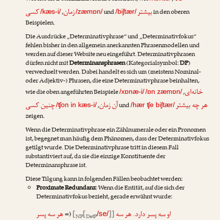
بیشتر
زمان
کسی
,
und
in den oberen
/kæs-i/
/zæmɒn/
/biʃtær/
Beispielen.
Die Ausdrücke „Determinativphrase“ und „Determinativfokus“
fehlen bisher in den allgemein anerkannten Phrasenmodellen und
werden auf dieser Website neu eingeführt. Determinativphrasen
dürfen nicht mit
Determinansphrasen
(Kategorialsymbol:
DP
)
verwechselt werden. Dabei handelt es sich um (meistens Nominal-
oder Adjektiv-) Phrasen, die eine Determinativphrase beinhalten,
خانه‌ای
wie die oben angeführten Beispiele
,
/xɒnæ-i/
/ɒn zæmɒn/
هر چه بیشتر
آن زمان
چنین کسی
,
und
/ʧon in kæs-i/
/hær ʧe biʃtær/
zeigen.
Wenn die Determinativphrase ein Zählnumerale oder ein Pronomen
ist, begegnet man häufig dem Phänomen, dass der Determinativfokus
getilgt
wurde. Die Determinativphrase tritt in diesem Fall
substantiviert auf, da sie die einzige Konstituente der
Determinansphrase ist.
Diese Tilgung kann in folgenden Fällen beobachtet werden:
Proximate Redundanz
: Wenn die Entität, auf die sich der
Determinativfokus bezieht, gerade erwähnt wurde:
هر سه پسر
(=
[
[
]]
دارد. هر سه
سه پسر
او
/se/
NP
DetP