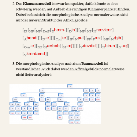
Das
Klammermodell
ist zwar kompakter, dafür könnte es aber
schwierig werden, auf Anhieb die richtigen Klammerpaare zu finden.
Dabei befasst sich die morphologische Analyse normalerweise nicht
mit der inneren Struktur der Affixalgebilde:
[
[
[
[
[
] [
]] [
[
[
]
hæm-
in
nævkær
IP
NP
NP
DetP
D
D
NP
NP
N
[
]] [
]]] [
] [
[
] [
[
] [
[
]
hendi
-e
ke
pul
æz
ʤib
A
D
Con
IP
N
PP
P
NP
N
[
] [
[
] [
]]]] [
]]] [
] [
]
-e
ærbɒb
-æʃ
dozdid
birun
-æʃ
Con
NP
N
N
V
N
N
[
]]
kærdænd
V
Die morphologische Analyse nach dem
Baummodell
ist
verständlicher. Auch dabei werden Affixalgebilde normalerweise
nicht tiefer analysiert: