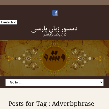
Sprache
دستورِ زبانِ پارسی
auswählen
نگارشِ دکتر نویدِ فاضل
Posts for Tag : Adverbphrase