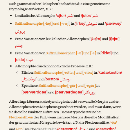
auch grammatischen) Morphen beobachtet, die eine gemeinsame
Etymologie aufweisen, z.B.:
شتر
اشتر
Lexikalische Allomorphe
und
/oʃtor/
/ʃotor/
شیرفش
Suffixallomorphe [-fæʃ] und [-væʃ]
in
und
/ʃirfæʃ/
/pærivæʃ/
پریوش
Freie Variation von lexikalischen Allomorphen
und
[ʧæʃm]
[ʧeʃm]
چشم
Freie Variation von
Suffixallomorphen [-æ] und [-e]
in
und
[didæ]
دیده
[dide]
Allomorphie durch phonotaktische Prozesse, z.B.:
Elision:
Suffixallomorphe [-estɒn] und [-stɒn]
in
/kudækestɒn/
بوستان
کودکستان
und
/bustɒn/
Epenthese:
Suffixallomorphe [-gɒr] und [-egɒr]
in
پروردگار
und
[pærværdgær]
[pærværdegær]
Allerdings können auch etymologisch nicht verwandte Morphe zu den
Allomorphen eines Morphems gerechnet werden, und zwar dann, wenn
sie dieselbe Funktion aufweisen. Dies ist typischerweise bei
Flexionsaffixen
der Fall, wenn mehrere Morphe dieselbe Modifikation
der grammatischen Kategorie bewirken, z.B. die Flexionssuffixe
/-ɒn/
درختان
und
/-hɒ/
, welche den Plural in
und
/deræxtɒn/
/deræxthɒ/