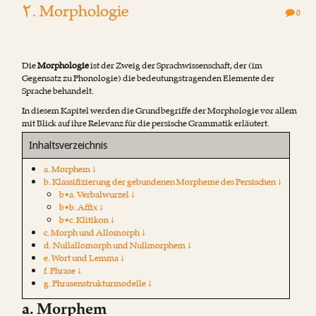
۲. Morphologie
0
Die
Morphologie
ist der Zweig der Sprachwissenschaft, der (im
Gegensatz zu Phonologie) die bedeutungstragenden Elemente der
Sprache behandelt.
In diesem Kapitel werden die Grundbegriffe der Morphologie vor allem
mit Blick auf ihre Relevanz für die persische Grammatik erläutert.
Inhaltsverzeichnis
a. Morphem ↓
b. Klassifizierung der gebundenen Morpheme des Persischen ↓
b•a. Verbalwurzel ↓
b•b. Affix ↓
b•c. Klitikon ↓
c. Morph und Allomorph ↓
d. Nullallomorph und Nullmorphem ↓
e. Wort und Lemma ↓
f. Phrase ↓
g. Phrasenstrukturmodelle ↓
a. Morphem