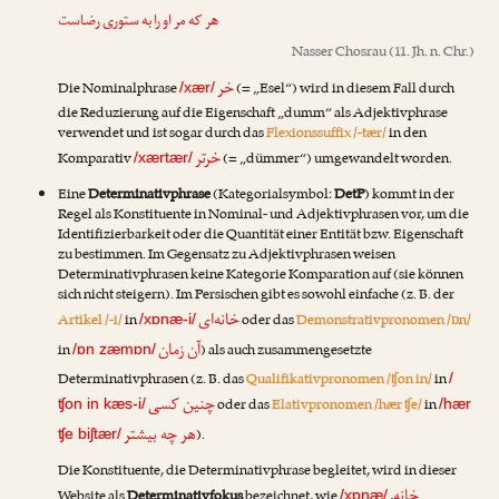
هر که مر او را به ستوری رضاست
Nasser Chosrau
(11. Jh. n. Chr.)
خر
Die Nominalphrase
(= „Esel“) wird in diesem Fall durch
/xær/
die Reduzierung auf die Eigenschaft „dumm“ als Adjektivphrase
verwendet und ist sogar durch das
Flexionssuffix /-tær/
in den
خرتر
Komparativ
(= „dümmer“) umgewandelt worden.
/xærtær/
Eine
Determinativphrase
(Kategorialsymbol:
DetP
) kommt in der
Regel als Konstituente in Nominal- und Adjektivphrasen vor, um die
Identifizierbarkeit oder die Quantität einer Entität bzw. Eigenschaft
zu bestimmen. Im Gegensatz zu Adjektivphrasen weisen
Determinativphrasen keine Kategorie Komparation auf (sie können
sich nicht steigern). Im Persischen gibt es sowohl einfache (z. B. der
خانه‌ای
Artikel /-i/
in
oder das
Demonstrativpronomen /ɒn/
/xɒnæ-i/
آن زمان
in
) als auch zusammengesetzte
/ɒn zæmɒn/
Determinativphrasen (z. B. das
Qualifikativpronomen /ʧon in/
in
/
چنین کسی
oder das
Elativpronomen /hær ʧe/
in
ʧon in kæs-i/
/hær
هر چه بیشتر
).
ʧe biʃtær/
Die Konstituente, die Determinativphrase begleitet, wird in dieser
خانه
Website als
Determinativfokus
bezeichnet, wie
,
/xɒnæ/