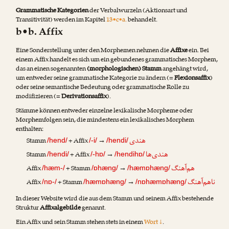
Grammatische Kategorien
der Verbalwurzeln (Aktionsart und
Transitivität) werden im Kapitel
13•c•a.
behandelt.
b•b. Affix
Eine Sonderstellung unter den Morphemen nehmen die
Affixe
ein. Bei
einem Affix handelt es sich um ein gebundenes grammatisches Morphem,
das an einen sogenannten
(morphologischen) Stamm
angehängt wird,
um entweder seine grammatische Kategorie zu ändern (=
Flexionsaffix
)
oder seine semantische Bedeutung oder grammatische Rolle zu
modifizieren (=
Derivationsaffix
).
Stämme können entweder einzelne lexikalische Morpheme oder
Morphemfolgen sein, die mindestens ein lexikalisches Morphem
enthalten:
هندی
Stamm
+ Affix
→
/hend/
/-i/
/hendi/
هندی‌ها
Stamm
+ Affix
→
/hendi/
/-hɒ/
/hendihɒ/
هم‌آهنگ
Affix
+ Stamm
→
/hæm-/
/ɒhæng/
/hæmɒhæng/
ناهم‌آهنگ
Affix
+ Stamm
→
/nɒ-/
/hæmɒhæng/
/nɒhæmɒhæng/
In dieser Website wird die aus dem Stamm und seinem Affix bestehende
Struktur
Affixalgebilde
genannt.
Ein Affix und sein Stamm stehen stets in einem
Wort ↓
.