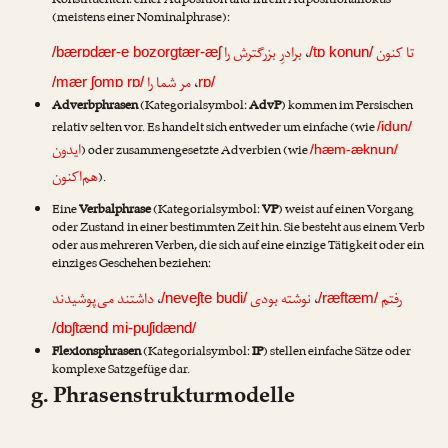
Konstituenten: einer Adposition und ihrem Adpositionalfokus
(meistens einer Nominalphrase):
برادرِ بزرگترش را
،
تا کنون
/bærɒdær-e bozorgtær-æʃ
/tɒ konun/
مر شما را
،
/mær ʃomɒ rɒ/
rɒ/
Adverbphrasen
(Kategorialsymbol:
AdvP
) kommen im Persischen
relativ selten vor. Es handelt sich entweder um einfache (wie
/idun/
ایدون
) oder zusammengesetzte Adverbien (wie
/hæm-æknun/
هم‌اکنون
).
Eine
Verbalphrase
(Kategorialsymbol:
VP
) weist auf einen Vorgang
oder Zustand in einer bestimmten Zeit hin. Sie besteht aus einem Verb
oder aus mehreren Verben, die sich auf eine einzige Tätigkeit oder ein
einziges Geschehen beziehen:
داشتند می‌پوشیدند
،
نوشته بودی
،
رفتم
/neveʃte budi/
/ræftæm/
/dɒʃtænd mi-puʃidænd/
Flexionsphrasen
(Kategorialsymbol:
IP
) stellen einfache Sätze oder
komplexe Satzgefüge dar.
g. Phrasenstrukturmodelle