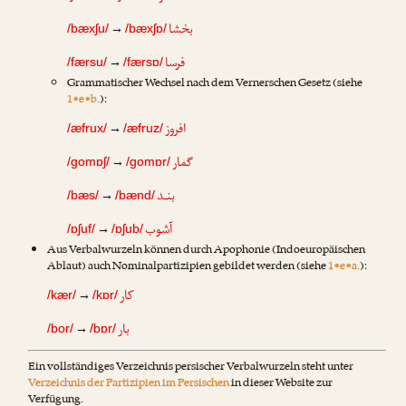
بخشا
→
/bæxʃu/
/bæxʃɒ/
فرسا
→
/færsu/
/færsɒ/
Grammatischer Wechsel nach dem Vernerschen Gesetz (siehe
1•e•b.
):
افروز
→
/æfrux/
/æfruz/
گمار
→
/gomɒʃ/
/gomɒr/
بنـد
→
/bæs/
/bænd/
آشوب
→
/ɒʃuf/
/ɒʃub/
Aus Verbalwurzeln können durch Apophonie (Indoeuropäischen
Ablaut) auch Nominalpartizipien gebildet werden (siehe
1•e•a.
):
کار
→
/kær/
/kɒr/
بار
→
/bor/
/bɒr/
Ein vollständiges Verzeichnis persischer Verbalwurzeln steht unter
Verzeichnis der Partizipien im Persischen
in dieser Website zur
Verfügung.