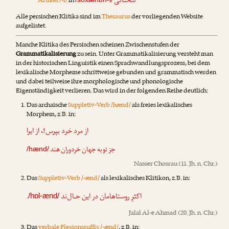
سخنانی
Artikel /-i/
in
Alle persischen Klitika sind im
Thesaurus
der vorliegenden Website
aufgelistet.
Manche Klitika des Persischen scheinen Zwischenstufen der
Grammatikalisierung
zu sein. Unter Grammatikalisierung versteht man
in der historischen Linguistik einen Sprachwandlungsprozess, bei dem
lexikalische Morpheme schrittweise gebunden und grammatisch werden
und dabei teilweise ihre morphologische und phonologische
Eigenständigkeit verlieren. Das wird in der folgenden Reihe deutlich:
Das archaische
Suppletiv-Verb /hænd/
als freies lexikalisches
Morphem, z.B. in:
از مرد خرد بپرس!، از ایرا
جز تو به جهان خردوران هند
/hænd/
Nasser Chosrau
(11. Jh. n. Chr.)
Das
Suppletiv-Verb /-ænd/
als lexikalisches Klitikon, z.B. in:
.
اکثرِ روستاهامان در این حـال‌ند
/hɒl-ænd/
Jalal Al-e Ahmad
(20. Jh. n. Chr.)
Das
verbale Flexionssuffix /-ænd/
, z.B. in: