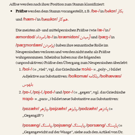
Affixe werden nach ihrer Position zum Stamm klassifiziert:
بکار
Präfixe
werden dem Stamm vorangestellt, z.B.
in
be
/be-/
/
kɒr/
هم‌کار
und
in
hæm
.
/hæm-/
/
kɒr/
Die meisten alt- und mittelpersischen Präfixe (wie
in
/æ-/
/
آرمیدن
امرداد
,
in
und
in
æmordɒd/
/ɒ-/
/ɒræmidɒn/
/pæʒ-/
پژمردن
) haben ihre semantische Rolle im
/pæʒmordæn/
Neupersischen verloren und werden nicht mehr als Präfixe
wahrgenommen. Scheinbar haben nur die folgenden
(unproduktiven) Präfixe den Übergang zum Neupersischen überlebt:
(= „viel“, vgl. das Griechische
= „poly-„) bildet
/bol-/
πολύ-
بلکامه
Adjektive aus Substantiven:
,
/bolkɒmæ/
/bolhævæs/
بلهوس
,
,
und
(= „gegen“, vgl. das Griechische
/pɒ-/
/pɒj-/
/pɒd-/
/pɒr-/
= „para-„) bildet neue Substantive aus Substantiven:
παρά-
پادزهر
پایزهر
پازهر
,
,
(=
/pɒzæhr/
/pɒjzæhr/
/pɒdzæhr/
„Gegengift“)
پارسنگ
پایسنگ
پاسنگ
,
,
(=
/pɒsæng/
/pɒjsæng/
/pɒrsæng/
„Gegengewicht auf der Waage“, siehe auch den Artikel von
Dr.