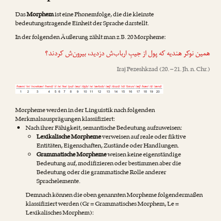
Das
Morphem
ist eine Phonemfolge, die die kleinste
bedeutungstragende Einheit der Sprache darstellt.
In der folgenden Äußerung zählt man z.B. 20 Morpheme:
همین نوکر هندیه که پول از جیبِ ارباب‌ش دزدید، بیرون‌ش کردند؟
Iraj Pezeshkzad
(20. – 21. Jh. n. Chr.)
Morpheme werden in der Linguistik nach folgenden
Merkmalsausprägungen klassifiziert:
Nach ihrer Fähigkeit, semantische Bedeutung aufzuweisen:
Lexikalische Morpheme
verweisen auf reale oder fiktive
Entitäten, Eigenschaften, Zustände oder Handlungen.
Grammatische Morpheme
weisen keine eigenständige
Bedeutung auf, modifizieren oder bestimmen aber die
Bedeutung oder die grammatische Rolle anderer
Sprachelemente.
Demnach können die oben genannten Morpheme folgendermaßen
klassifiziert werden (Gr = Grammatisches Morphem, Le =
Lexikalisches Morphem):