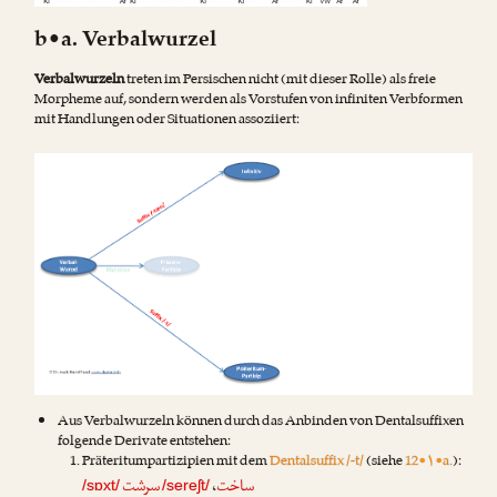
b•a. Verbalwurzel
Verbalwurzeln
treten im Persischen nicht (mit dieser Rolle) als freie
Morpheme auf, sondern werden als Vorstufen von infiniten Verbformen
mit Handlungen oder Situationen assoziiert:
Aus Verbalwurzeln können durch das Anbinden von Dentalsuffixen
folgende Derivate entstehen:
Präteritumpartizipien mit dem
Dentalsuffix /-t/
(siehe
12•۱•a.
):
ساخت
سرشت
،
/sɒxt/
/sereʃt/