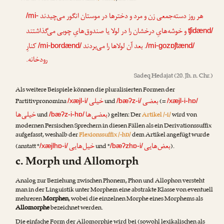
هر روز دسته‌جمعی زن و مرد و دخترها در موستان انگور می‌چیدند
/mi-
و خوشه‌هایِ درخشان را در لولا یا صندوق‌هایِ چوبی می‌گذاشتند
ʧidænd/
. بعد آن لولاها را می‌بردند
کنارِ
/mi-bordænd/
/mi-gozɒʃtænd/
رودخانه.
Sadeq Hedajat
(20. Jh. n. Chr.)
Als weitere Beispiele können die pluralisierten Formen der
بعضی
خیلی
Partitivpronomina
und
(=
/xæjl-i/
/bæʔz-i/
/xæjl-i-hɒ/
بعضی‌ها
خیلی‌ها
und
) gelten: Der
Artikel /-i/
wird von
/bæʔz-i-hɒ/
modernen Persischen Sprechern in diesen Fällen als ein Derivationssuffix
aufgefasst, weshalb der
Flexionssuffix /-hɒ/
dem Artikel angefügt wurde
بعض‌هایی
خیل‌هایی
(anstatt *
und *
).
/xæjlhɒ-i/
/bæʔzhɒ-i/
c. Morph und Allomorph
Analog zur Beziehung zwischen Phonem, Phon und Allophon versteht
man in der Linguistik unter Morphem eine abstrakte Klasse von eventuell
mehreren
Morphen
, wobei die einzelnen Morphe eines Morphems als
Allomorphe
bezeichnet werden.
Die einfache Form der Allomorphie wird bei (sowohl lexikalischen als