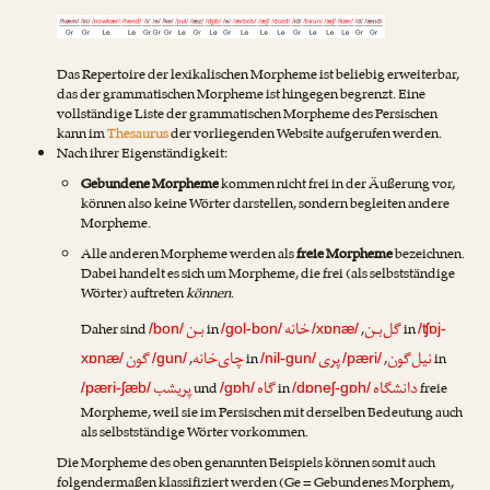
Das Repertoire der lexikalischen Morpheme ist beliebig erweiterbar,
das der grammatischen Morpheme ist hingegen begrenzt. Eine
vollständige Liste der grammatischen Morpheme des Persischen
kann im
Thesaurus
der vorliegenden Website aufgerufen werden.
Nach ihrer Eigenständigkeit:
Gebundene Morpheme
kommen nicht frei in der Äußerung vor,
können also keine Wörter darstellen, sondern begleiten andere
Morpheme.
Alle anderen Morpheme werden als
freie Morpheme
bezeichnen.
Dabei handelt es sich um Morpheme, die frei (als selbstständige
Wörter) auftreten
können
.
گل‌بـن
خانه
بـن
Daher sind
in
,
in
/bon/
/gol-bon/
/xɒnæ/
/ʧɒj-
نیل‌گون
پری
چای‌خانه
گون
,
in
,
in
xɒnæ/
/gun/
/nil-gun/
/pæri/
دانشگاه
گاه
پریشب
und
in
freie
/pæri-ʃæb/
/gɒh/
/dɒneʃ-gɒh/
Morpheme, weil sie im Persischen mit derselben Bedeutung auch
als selbstständige Wörter vorkommen.
Die Morpheme des oben genannten Beispiels können somit auch
folgendermaßen klassifiziert werden (Ge = Gebundenes Morphem,