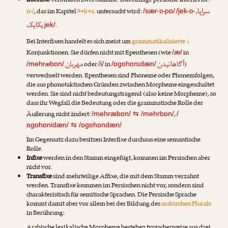
Interfixe
verbinden zwei Stämme. Das einzige persische Interfix ist
/-
سراپا
ɒ-/
, das im Kapitel
9•b•a.
untersucht wird:
-ɒ-
-ɒ-
,
/sær
pɒ/
/jek
یکایک
.
jek/
Bei Interfixen handelt es sich meist um
grammatikalisierte ↓
Konjunktionen. Sie dürfen nicht mit Epenthesen (wie
in
/æ/
آگاهانیدن
مهربان
æ
oder
in
i
)
/mehr
bɒn/
/i/
/ɒgɒhɒn
dæn/
verwechselt werden. Epenthesen sind Phoneme oder Phonemfolgen,
die aus phonotaktischen Gründen zwischen Morpheme eingeschaltet
werden. Sie sind nicht bedeutungstragend (also keine Morpheme), so
dass ihr Wegfall die Bedeutung oder die grammatische Rolle der
Äußerung nicht ändert:
,
/mehræbɒn/
⇆
/mehrbɒn/
/
ɒgɒhɒnidæn/
⇆
/ɒgɒhɒndæn/
Im Gegensatz dazu besitzen Interfixe durchaus eine semantische
Rolle.
Infixe
werden in den Stamm eingefügt, kommen im Persischen aber
nicht vor.
Transfixe
sind mehrteilige Affixe, die mit dem Stamm verzahnt
werden. Transfixe kommen im Persischen nicht vor, sondern sind
charakteristisch für semitische Sprachen. Die Persische Sprache
kommt damit aber vor allem bei der Bildung des
arabischen Plurals
in Berührung: