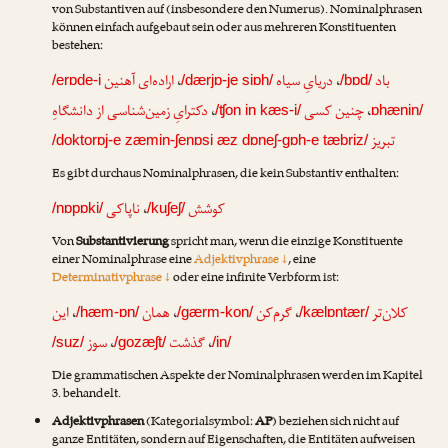
von Substantiven auf (insbesondere den Numerus). Nominalphrasen
können einfach aufgebaut sein oder aus mehreren Konstituenten
bestehen:
اراده‌ای آهنین
،
دریایِ سیاه
،
باد
/erɒde-i
/dærjɒ-je siɒh/
/bɒd/
دکترایِ زمین‌شناسی از دانشگاهِ
،
چنین کسی
،
/ʧon in kæs-i/
ɒhænin/
تبریز
/doktorɒj-e zæmin-ʃenɒsi æz dɒneʃ-gɒh-e tæbriz/
Es gibt durchaus Nominalphrasen, die kein Substantiv enthalten:
ناپاکی
،
کوشش
/nɒpɒki/
/kuʃeʃ/
Von
Substantivierung
spricht man, wenn die einzige Konstituente
einer Nominalphrase eine
Adjektivphrase ↓
, eine
Determinativphrase ↓
oder eine infinite Verbform ist:
این
،
همان
،
گرم‌کن
،
کلان‌تر
/hæm-ɒn/
/gærm-kon/
/kælɒntær/
سوز
،
گذشت
،
/suz/
/gozæʃt/
/in/
Die grammatischen Aspekte der Nominalphrasen werden im Kapitel
3. behandelt.
Adjektivphrasen
(Kategorialsymbol:
AP
) beziehen sich nicht auf
ganze Entitäten, sondern auf Eigenschaften, die Entitäten aufweisen