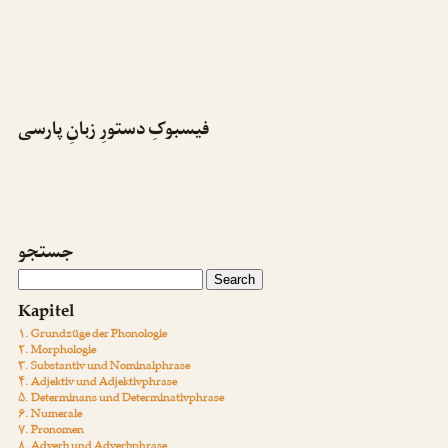
فیسبوکِ دستورِ زبانِ پارسی
جستجو
Kapitel
۱. Grundzüge der Phonologie
۲. Morphologie
۳. Substantiv und Nominalphrase
۴. Adjektiv und Adjektivphrase
۵. Determinans und Determinativphrase
۶. Numerale
۷. Pronomen
۸. Adverb und Adverbphrase