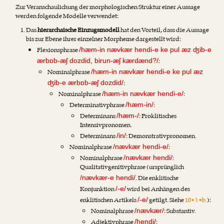
Zur Veranschaulichung der morphologischen Struktur einer Aussage
werden folgende Modelle verwendet:
Das
hierarchaische Einzugsmodell
hat den Vorteil, dass die Aussage
bis zur Ebene ihrer einzelner Morpheme dargestellt wird:
Flexionsphrase
/hæm-in nævkær hendi-e ke pul æz ʤib-e
:
ærbɒb-æʃ dozdid, birun-æʃ kærdænd?/
Nominalphrase
/hæm-in nævkær hendi-e ke pul æz
:
ʤib-e ærbɒb-æʃ dozdid/
Nominalphrase
:
/hæm-in nævkær hendi-e/
Determinativphrase
:
/hæm-in/
Determinans
: Proklitisches
/hæm-/
Intensivpronomen.
Determinans
: Demonstrativpronomen.
/in/
Nominalphrase
:
/nævkær hendi-e/
Nominalphrase
:
/nævkær hendi/
Qualitativgenitivphrase (ursprünglich
. Die enklitische
/nævkær-e hendi/
Konjunktion
wird bei Anhängen des
/-e/
enklitischen Artikels
getilgt. Siehe
10•۱•b.
):
/-e/
Nominalphrase
: Substantiv.
/nævkær/
Adjektivphrase
:
/hendi/