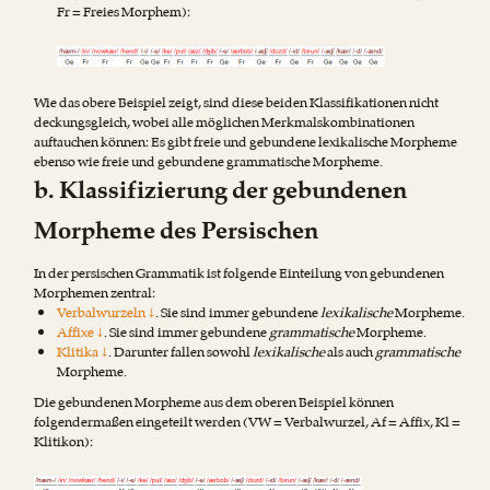
Fr = Freies Morphem):
Wie das obere Beispiel zeigt, sind diese beiden Klassifikationen nicht
deckungsgleich, wobei alle möglichen Merkmalskombinationen
auftauchen können: Es gibt freie und gebundene lexikalische Morpheme
ebenso wie freie und gebundene grammatische Morpheme.
b. Klassifizierung der gebundenen
Morpheme des Persischen
In der persischen Grammatik ist folgende Einteilung von gebundenen
Morphemen zentral:
Verbalwurzeln ↓
. Sie sind immer gebundene
lexikalische
Morpheme.
Affixe ↓
. Sie sind immer gebundene
grammatische
Morpheme.
Klitika ↓
. Darunter fallen sowohl
lexikalische
als auch
grammatische
Morpheme.
Die gebundenen Morpheme aus dem oberen Beispiel können
folgendermaßen eingeteilt werden (VW = Verbalwurzel, Af = Affix, Kl =
Klitikon):