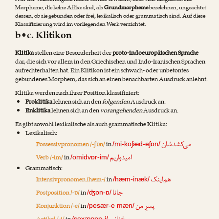
Nur der Vollständigkeit halber sei hier erwähnt, dass viele Linguisten alle
Morpheme, die keine Affixe sind, als
Grundmorpheme
bezeichnen, ungeachtet
dessen, ob sie gebunden oder frei, lexikalisch oder grammatisch sind. Auf diese
Klassifizierung wird im vorliegenden Werk verzichtet.
b•c. Klitikon
Klitika
stellen eine Besonderheit der
proto-indoeuropäischen Sprache
dar, die sich vor allem in den Griechischen und Indo-Iranischen Sprachen
aufrechterhalten hat. Ein Klitikon ist ein schwach- oder unbetontes
gebundenes Morphem, das sich an einen benachbarten Ausdruck anlehnt.
Klitika werden nach ihrer Position klassifiziert:
Proklitika
lehnen sich an den
folgenden
Ausdruck an.
Enklitika
lehnen sich an den
vorangehenden
Ausdruck an.
Es gibt sowohl lexikalische als auch grammatische Klitika:
Lexikalisch:
می‌کشدشان
Possessivpronomen /-ʃɒn/
in
/mi-koʃæd-eʃɒn/
امیدواریم
Verb /-im/
in
/omidvɒr-im/
Grammatisch:
هم‌اینک
Intensivpronomen /hæm-/
in
/hæm-inæk/
جانا
Postposition /-ɒ/
in
/ʤɒn-ɒ/
پسرِ من
Konjunktion /-e/
in
/pesær-e mæn/
/soxænɒn-i/