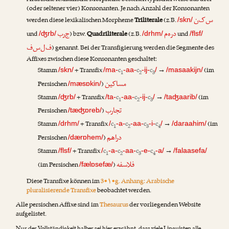
Arabische lexikalische Morpheme bestehen typischerweise aus drei
(oder seltener vier) Konsonanten. Je nach Anzahl der Konsonanten
س‌ک‌ن
werden diese lexikalischen Morpheme
Triliterale
(z.B.
/skn/
د‌ر‌ه‌م
ج‌ر‌ب
und
) bzw.
Quadriliterale
(z.B.
und
/ʤrb/
/drhm/
/flsf/
ف‌ل‌س‌ف
) genannt. Bei der Transfigierung werden die Segmente des
Affixes zwischen diese Konsonanten geschaltet:
Stamm
+ Transfix
c
c
c
→
(im
/skn/
/ma-
-aa-
-ij-
/
/masaakijn/
1
2
3
مساکین
Persischen
)
/mæsɒkin/
Stamm
+ Transfix
c
c
c
→
(im
/ʤrb/
/ta-
-aa-
-ij-
/
/taʤaarib/
1
2
3
تجارب
Persischen
)
/tæʤɒreb/
Stamm
+ Transfix
c
c
c
c
→
(im
/drhm/
/
-a-
-aa-
-i-
/
/daraahim/
1
2
3
4
دراهم
Persischen
)
/dærɒhem/
Stamm
+ Transfix
c
c
c
c
→
/flsf/
/
-a-
-aa-
-e-
-a/
/falaasefa/
1
2
3
4
فلاسفه
(im Persischen
)
/fælɒsefæ/
Diese Transfixe können im
3•۱•g. Anhang: Arabische
pluralisierende Transfixe
beobachtet werden.
Alle persischen Affixe sind im
Thesaurus
der vorliegenden Website
aufgelistet.