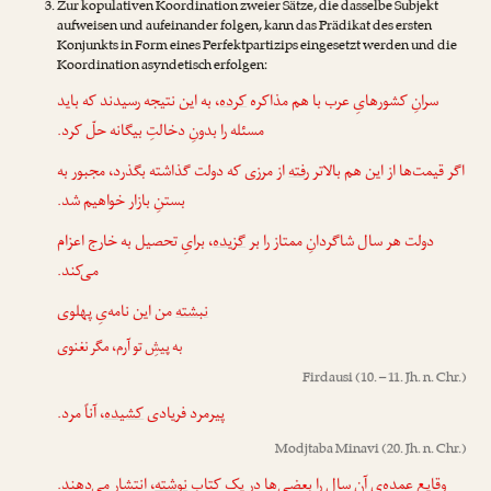
Zur kopulativen Koordination zweier Sätze, die dasselbe Subjekt
aufweisen und aufeinander folgen, kann das Prädikat des ersten
Konjunkts in Form eines Perfektpartizips eingesetzt werden und die
Koordination asyndetisch erfolgen:
سرانِ کشورهایِ عرب با هم مذاکره
کرده
، به این نتیجه رسیدند که باید
مسئله را بدونِ دخالتِ بیگانه حلّ کرد.
اگر قیمت‌ها از این هم بالاتر
رفته
از مرزی که دولت گذاشته بگذرد، مجبور به
بستنِ بازار خواهیم شد.
دولت هر سال شاگردانِ ممتاز را بر
گزیده
، برایِ تحصیل به خارج اعزام
می‌کند.
نبشته
من این نامه‌یِ پهلوی
به پیشِ تو آرم، مگر نغنوی
Firdausi
(10. – 11. Jh. n. Chr.)
پیرمرد فریادی
کشیده
، آناً مرد.
Modjtaba Minavi
(20. Jh. n. Chr.)
وقایعِ عمده‌یِ آن سال را بعضی‌ها در یک کتاب
نوشته
، انتشار می‌دهند.