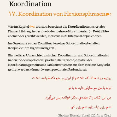
Koordination
۱۷. Koordination von Flexionsphrasen
0
Wie im Kapitel
9•a.
erörtert, bezechnet die
Koordination
eine Art der
Phrasenbildung, in der zwei oder mehrere Konstituenten (=
Konjunkte
)
aneinander gereiht werden, meistens mit Hilfe von Konjunktionen.
Im Gegensatz zu den Konstituenten einer Subordination behalten
Konjunkte ihre Eigenständigkeit.
Ein weiterer Unterschied zwischen Koordination und Subordination ist
in den indoeuropäischen Sprachen die Tatsache, dass bei der
Koordination gemeinsame Satzkonstituenten aus dem zweiten Konjunkt
getilgt werden können (wegen proximater Redundanz):
برادرم
مرا
تا حالا نگه داشته و از این پس هم نگه خواهد داشت.
او
نه با من
سرِ سازش
دارد
نه با تو.
من
این کتاب را
تا هفته‌یِ دیگر
خوانده پس می‌آورم.
نه چیزی زیاد
دارد
نه چیزی کم.
Gholam Hossein Yusefi
(20. Jh. n. Chr.)