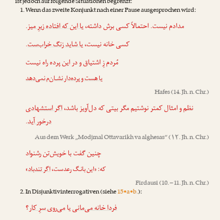
ist jedoch auf folgende Situationen begrenzt:
Wenn das zweite Konjunkt nach einer Pause ausgesprochen wird:
.
یا این که افتاده زیرِ میز
مدادم نیست. احتمالاً کسی برش داشته،
.
یا شاید زنگ خراب‌ست
کسی خانه نیست،
مُردم زِ اشتیاق و در این پرده راه نیست
یا هست و پرده‌دار نشـان‌م نمی‌دهد
Hafes
(14. Jh. n. Chr.)
نظم و امثال کمتر نوشتیم مگر بیتی که دل‌آویز باشد،
اگر استشهادی
.
درخور آید
Aus dem Werk „
Modjmal Ottavarikh va alghesas
“ (۱۲. Jh. n. Chr.)
چنین گفت با خویش‌تن رشنواد
»
اگر تندباد
که: «این بانـگ رعدست،
Firdausi
(10. – 11. Jh. n. Chr.)
In Disjunktivinterrogativen (siehe
15•a•b.
):
فردا خانه می‌مانی
یا
می‌روی سرِ کار
؟