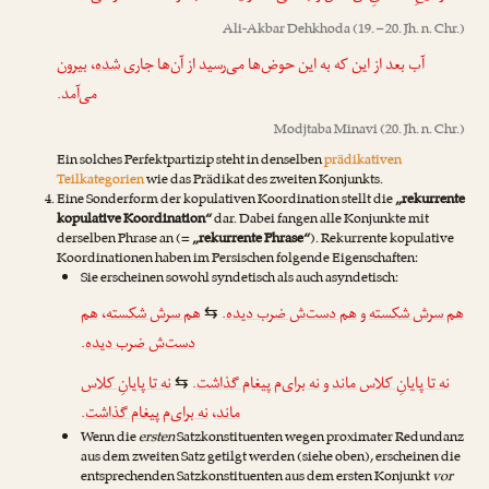
Ali-Akbar Dehkhoda
(19. – 20. Jh. n. Chr.)
آب بعد از این که به این حوض‌ها می‌رسید از آن‌ها جاری
شده
، بیرون
می‌آمد.
Modjtaba Minavi
(20. Jh. n. Chr.)
Ein solches Perfektpartizip steht in denselben
prädikativen
Teilkategorien
wie das Prädikat des zweiten Konjunkts.
Eine Sonderform der kopulativen Koordination stellt die
„rekurrente
kopulative Koordination“
dar. Dabei fangen alle Konjunkte mit
derselben Phrase an (=
„rekurrente Phrase“
). Rekurrente kopulative
Koordinationen haben im Persischen folgende Eigenschaften:
Sie erscheinen sowohl syndetisch als auch asyndetisch:
هم
،
هم سرش شکسته
.
هم دست‌ش ضرب دیده
و
هم سرش شکسته
⇆
.
دست‌ش ضرب دیده
نه تا پایانِ کلاس
.
نه برای‌م پیغام گذاشت
و
نه تا پایانِ کلاس ماند
⇆
.
نه برای‌م پیغام گذاشت
،
ماند
Wenn die
ersten
Satzkonstituenten wegen proximater Redundanz
aus dem zweiten Satz getilgt werden (siehe oben), erscheinen die
entsprechenden Satzkonstituenten aus dem ersten Konjunkt
vor