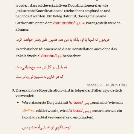
worden, dass solche eskalativen Koordinationen eher wie
„rekurrente Koordinationen“ (siehe oben) empfunden und
behandelt werden. Ein Beleg dafür ist, dass gemeinsame
نه تنها
Satzkonstituenten dem
vorangestellt werden
/næ tænhɒ/
können:
فریدون
نه تنها
با او،
بلکه
با من هم همین طور رفتار خواهد کرد.
In archaischen Idiomen wird diese Konstellation auch ohne das
تنها
Fokaladverbial
beobachtet:
/tænhɒ/
نه
بلبل بر گل‌ش تسبیح‌خوانی‌ست
که
هر خاری به تسبیح‌ش زبانی‌ست
Saadi
(12. – 13. Jh. n. Chr.)
Die eskalative Koordination wird in folgenden Fällen asyndetisch
verwendet:
و بس
Wenn das erste Konjunkt mit
erscheint (wie es in
/o bæs/
و بس
15•۴•u.
erklärt wurde, wird
semantisch wie ein
/o bæs/
Fokaladverbial verwendet und empfunden):
توحیدگویِ او نه بنـی‌آدم‌ند
و بس