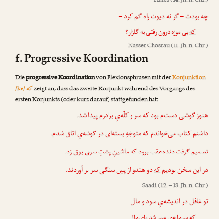
Hafes
(14. Jh. n. Chr.)
چه بودت – گر نه دیوت راه گم کرد –
که
بی موزه درون رفتی به گلزار؟
Nasser Chosrau
(11. Jh. n. Chr.)
f. Progressive Koordination
Die
progressive Koordination
von Flexionsphrasen mit der
Konjunktion
که
/ke/
zeigt an, dass das zweite Konjunkt während des Vorgangs des
ersten Konjunkts (oder kurz darauf) stattgefunden hat:
هنوز گوشی دست‌‌م بود
که
سر و کلّه‌یِ برادرم پیدا شد.
داشتم کتاب می‌خواندم
که
متوجّهِ بسته‌ای در گوشه‌یِ اتاق شدم.
تصمیم گرفت دنده‌عقب برود
که
ماشینِ پشتِ سری بوق زد.
در این سخن بودیم
که
دو هندو از پسِ سنگی سر بر آوردند.
Saadi
(12. – 13. Jh. n. Chr.)
تو غافل در اندیشه‌یِ سود و مال
که
سرمایه‌یِ عمر شد پای‌مال