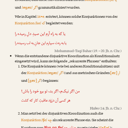
یا
Es scheint, dass diese Adverbien dann zu den
Konjunktionen /jɒ/
اگر
und
/ægær/
grammatikalisiert wurden.
Wie in Kapitel
16•e.
erörtert, können solche Konjunktionen von der
که
Konjunktion /ke/
begleitet werden:
یا که
به راه آرم این صیدِ دلِ رمیده را
یا به ره‌ت سپارم این جانِ به لب رسیده را
Mohammad-Taqi Bahar
(19. – 20. Jh. n. Chr.)
Wenn die entstandene disjunktive Koordination als Konditionalsatz
eingesetzt wird, kann sie folgende „rekurrente Phrasen“ enthalten:
Die Konjunkte können (wie bei anderen Konditionalsätzen) mit
ار
اگر
der
Konjunktion /ægær/
(und aus metrischen Gründen
[ær]
گر
und
[gær]
) beginnen:
، تو برو خود را باش!
اگر بد
،
اگر نیک‌م
من
هر کسی آن درَوَد عاقبتِ کار که کشت
Hafes
(14. Jh. n. Chr.)
Man setzt bei der disjunktiven Koordination auch die
چه
Konjunktion /ʧe/
als rekurrente Phrase ein. Sie scheint die
/ʧon ɒn ʧe/