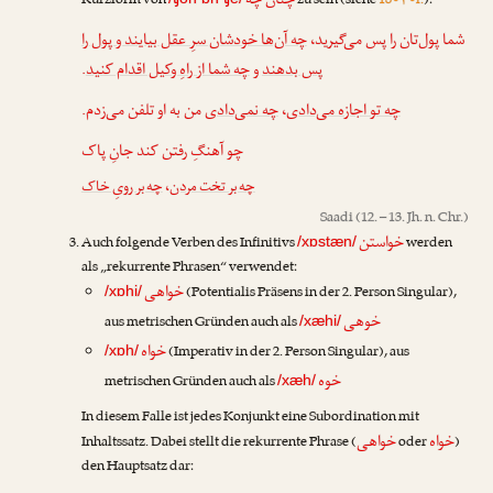
چنان چه
Kurzform von
zu sein (siehe
18•۴•f.
):
شما پول‌تان را پس می‌گیرید،
چه آن‌ها خودشان سرِ عقل بیایند و پول را
.
چه شما از راهِ وکیل اقدام کنید
و
پس بدهند
من به او تلفن می‌زدم.
چه نمی‌دادی
،
چه تو اجازه می‌دادی
چو آهنگِ رفتن کند جانِ پاک
چه بر رویِ خاک
،
چه بر تخت مردن
Saadi
(12. – 13. Jh. n. Chr.)
خواستن
Auch folgende Verben des Infinitivs
werden
/xɒstæn/
als „rekurrente Phrasen“ verwendet:
خواهی
(Potentialis Präsens in der 2. Person Singular),
/xɒhi/
خوهی
aus metrischen Gründen auch als
/xæhi/
خواه
(Imperativ in der 2. Person Singular), aus
/xɒh/
خوه
metrischen Gründen auch als
/xæh/
In diesem Falle ist jedes Konjunkt eine Subordination mit
خواه
خواهی
Inhaltssatz. Dabei stellt die rekurrente Phrase (
oder
)
den Hauptsatz dar: