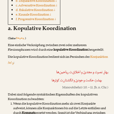
b. Disjunktive Koordination ↓
c. Adversative Koordination ↓
d. Eskalative Koordination ↓
e. Kausale Koordination ↓
f. Progressive Koordination ↓
a. Kopulative Koordination
(Siehe
9•a•a.
)
Eine einfache Verknüpfung zwischen zwei oder mehreren
Flexionsphrasen wird durch eine
kopulative Koordination
hergestellt.
Die kopulative Koordination bedient sich im Persischen der
Konjunktion
و
/o/
:
بهارِ نصرت و مجدیّ
و
اخلاق‌ت ریاحین‌ها
بهشتِ حکمت و جودیّ
و
انگشتان‌ت کوثرها
Manoutchehri
(10. – 11. Jh. n. Chr.)
Dabei sind folgende syntaktischen Eigenschaften der kopulativen
Koordination zu beachten:
Wenn die kopulative Koordination mehr als zwei Konjunkte
aufweist, können alle Konjunktionen bis auf die Letzte entfallen und
durch
Kommata
ersetzt werden. Somit ist die Verbindung zwischen