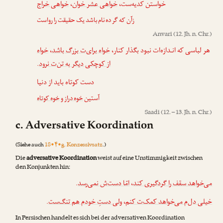
خواهی خراج
،
خواهی عشر خوان
خواستن کدیه‌ست،
زآن که گر ده نام باشد یک حقیقت را رواست
Anvari
(12. Jh. n. Chr.)
خواه
،
خواه برای‌ت بزرگ باشد
هر لباسی که انـدازه‌ات نبود بگذار کنار،
.
از کوچکی دیگر به تن‌ت نرود
دست کوتاه باید از دنیا
آستین
خوه دراز
و
خوه کوتاه
Saadi
(12. – 13. Jh. n. Chr.)
c. Adversative Koordination
(Siehe auch
18•۴•g. Konzessivsatz
.)
Die
adversative Koordination
weist auf eine Unstimmigkeit zwischen
den Konjunkten hin:
.
امّا دست‌ش نمی‌رسد
،
می‌خواهد سقف را گردگیری کند
.
ولی دستِ خودم هم تنگ‌ست
،
خیلی دل‌م می‌خواهد کمک‌ت کنم
In Persischen handelt es sich bei der adversativen Koordination