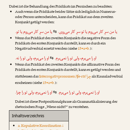
Dabei ist die Behandlung des Prädikats im Persischen zu beachten:
Auch wenn die Prädikate beider Sätze sich lediglich in Numerus-
oder Person unterscheiden, kann das Prädikat aus dem zweiten
Konjunkt getilgt werden:
یا تو.
می‌روم
یا من سرِ کار
.
می‌روی
یا تو سرِ کار
می‌روم
یا من سرِ کار
⇆
Wenn das Prädikat des zweiten Konjunkts die negative Form des
Prädikats des ersten Konjunkts darstellt, kann es durch ein
Negativadverbial ersetzt werden (siehe
15•a•b.
):
.
نه
، ولی تو را
می‌برم
او را
.
نمی‌برم
، ولی تو را
می‌برم
او را
⇆
Wenn das Prädikat des zweiten Konjunkts die affirmative Form des
Prädikats des ersten Konjunkts darstellt, kann es getilgt werden und
چرا
stattdessen das
Interrogativpronomen /ʧe-rɒ/
als Kausaladverbial
erscheinen (siehe
15•a•b.
):
.
چرا
، ولی تو را
نمی‌برم
او را
.
می‌برم
، ولی تو را
نمی‌برم
او را
⇆
Dabei ist diese Postpositionalphrase als Grammatikalisierung der
rhetorischen Frage „Wieso nicht?“ zu verstehen.
Inhaltsverzeichnis
a. Kopulative Koordination ↓