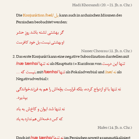
Hadi Khorsandi
(20. – 21. Jh. n. Chr.)
بل
Die
Konjunktion /bæl/
kann auch in archaischen Idiomen des
Persischen beobachtet werden:
گر بهشتی تشنه باشد روزِ حشر
او بهشتی نیست،
بل
خود کافرست
Nasser Chosrau
(11. Jh. n. Chr.)
Das erste Konjunkt kann eine negative Subordination darstellen mit
تنها این درست
نه تنها
als Hauptsatz (= Kurzform von
/næ tænhɒ/
نه
تنها
نیست که …
, mit
als Fokaladverbial und
/næ/
als
/tænhɒ/
Negativadverbial):
نه تنها
با او ازدواج کرده،
بلکه
قرارست بچّه‌اش را هم به فرزندخواندگی
بپذیرد.
نه تنها
شد ایوان و کاخ‌ش به باد
که
کس دخمه‌اش هم ندارد به یاد
Hafes
(14. Jh. n. Chr.)
نه تنها
Doch ist
im Persischen soweit grammatikalisiert
/næ tænhɒ/