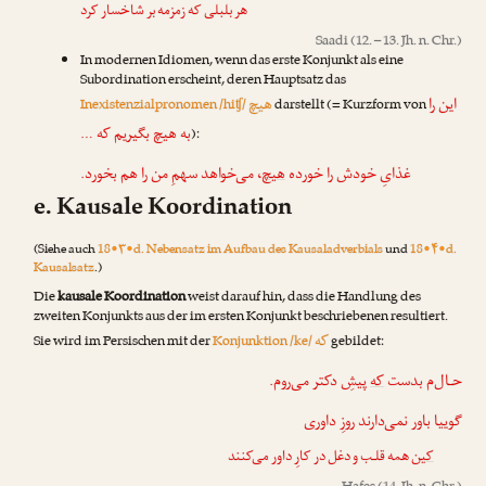
هر بلبلی که زمزمه بر شاخسار کرد
Saadi
(12. – 13. Jh. n. Chr.)
In modernen Idiomen, wenn das erste Konjunkt als eine
Subordination erscheint, deren Hauptsatz das
این را
هیچ
Inexistenzialpronomen /hiʧ/
darstellt (= Kurzform von
به هیچ بگیریم که …
):
غذایِ خودش را خورده
هیچ
، می‌خواهد سهمِ من را هم بخورد.
e. Kausale Koordination
(Siehe auch
18•۳•d. Nebensatz im Aufbau des Kausaladverbials
und
18•۴•d.
Kausalsatz
.)
Die
kausale Koordination
weist darauf hin, dass die Handlung des
zweiten Konjunkts aus der im ersten Konjunkt beschriebenen resultiert.
که
Sie wird im Persischen mit der
Konjunktion /ke/
gebildet:
حـال‌م بدست
که
پیشِ دکتر می‌روم.
گوییا باور نمی‌دارند روزِ داوری
ک
ین همه قلـب و دغل در کارِ داور می‌کنند