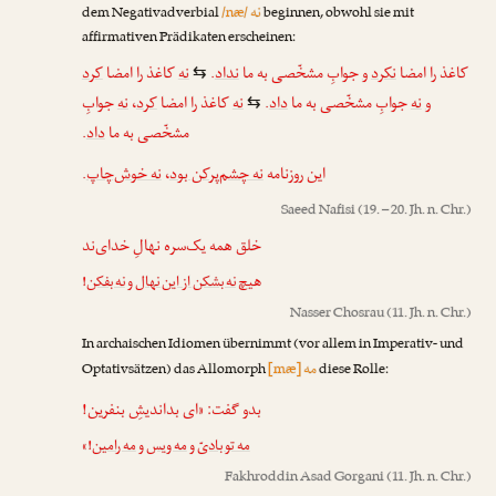
نه
dem Negativadverbial
/næ/
beginnen, obwohl sie mit
affirmativen Prädikaten erscheinen:
کرد
کاغذ را امضا
نه
.
نداد
جوابِ مشخّصی به ما
و
نکرد
کاغذ را امضا
⇆
جوابِ
نه
،
کرد
کاغذ را امضا
نه
.
داد
جوابِ مشخّصی به ما
نه
و
⇆
.
داد
مشخّصی به ما
.
نه خوش‌چاپ
،
نه چشم‌پرکن بود
این روزنامه
Saeed Nafisi
(19. – 20. Jh. n. Chr.)
خلق همه یک‌سره نهالِ خدای‌ند
!
نه بفکن
و
نه بشکن از این نهال
هیچ
Nasser Chosrau
(11. Jh. n. Chr.)
In archaischen Idiomen übernimmt (vor allem in Imperativ- und
مه
Optativsätzen) das Allomorph
[mæ]
diese Rolle:
بدو گفت: «ای بداندیشِ بنفرین!
!»
مه رامین
و
مه ویس
و
مه تو بادیّ
Fakhroddin Asad Gorgani
(11. Jh. n. Chr.)