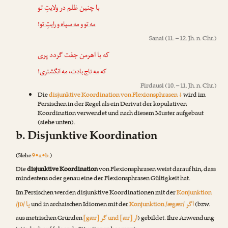
با چنین ظلم در ولایتِ تو
!
مه سپاه و رایتِ تو
و
مه تو
Sanai
(11. – 12. Jh. n. Chr.)
که با اهرمن جفت گردد پری
!
مه انگشتری
،
مه تاج بادت
که
Firdausi
(10. – 11. Jh. n. Chr.)
Die
disjunktive Koordination von Flexionsphrasen ↓
wird im
Persischen in der Regel als ein Derivat der kopulativen
Koordination verwendet und nach diesem Muster aufgebaut
(siehe unten).
b. Disjunktive Koordination
(Siehe
9•a•b.
)
Die
disjunktive Koordination
von Flexionsphrasen weist darauf hin, dass
mindestens oder genau eine der Flexionsphrasen Gültigkeit hat.
Im Persischen werden disjunktive Koordinationen mit der
Konjunktion
اگر
یا
/jɒ/
und in archaischen Idiomen mit der
Konjunktion /ægær/
(bzw.
ار
گر
aus metrischen Gründen
[gær]
und [ær]
) gebildet. Ihre Anwendung