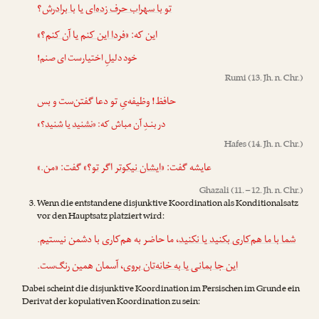
تو با سهراب حرف زده‌ای
یا
با برادرش
؟
این که: «
فردا این کنم
یا
آن کنم
؟»
خود دلیلِ اختیارست ای صنم!
Rumi
(13. Jh. n. Chr.)
حافظ! وظیفه‌یِ تو دعا گفتن‌ست و بس
در بنـدِ آن مباش که: «
نشنید
یا
شنید
؟»
Hafes
(14. Jh. n. Chr.)
عایشه گفت: «
ایشان نیکوتر
اگر
تو
؟» گفت: «من.»
Ghazali
(11. – 12. Jh. n. Chr.)
Wenn die entstandene disjunktive Koordination als Konditionalsatz
vor den Hauptsatz platziert wird:
شما با ما هم‌کاری بکنید یا نکنید
، ما حاضر به هم‌کاری با دشمن نیستیم.
این جا بمانی یا به خانه‌تان بروی
، آسمان همین رنگ‌ست.
Dabei scheint die disjunktive Koordination im Persischen im Grunde ein
Derivat der kopulativen Koordination zu sein: