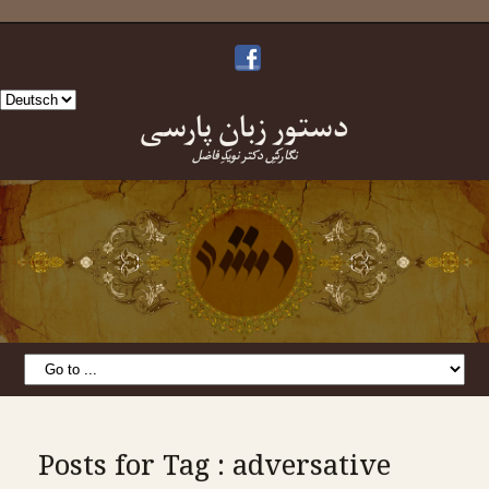
Sprache
دستورِ زبانِ پارسی
auswählen
نگارشِ دکتر نویدِ فاضل
Posts for Tag : adversative