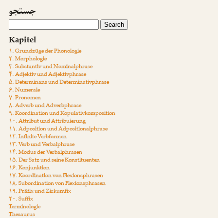
جستجو
Kapitel
۱. Grundzüge der Phonologie
۲. Morphologie
۳. Substantiv und Nominalphrase
۴. Adjektiv und Adjektivphrase
۵. Determinans und Determinativphrase
۶. Numerale
۷. Pronomen
۸. Adverb und Adverbphrase
۹. Koordination und Kopulativkomposition
۱۰. Attribut und Attribuierung
۱۱. Adposition und Adpositionalphrase
۱۲. Infinite Verbformen
۱۳. Verb und Verbalphrase
۱۴. Modus der Verbalphrasen
۱۵. Der Satz und seine Konstituenten
۱۶. Konjunktion
۱۷. Koordination von Flexionsphrasen
۱۸. Subordination von Flexionsphrasen
۱۹. Präfix und Zirkumfix
۲۰. Suffix
Terminologie
Thesaurus