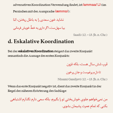
امّا
adversativen Koordination Verwendung findet, ist
(im
/ammaa/
Persischen mit der Aussprache
):
/æmmɒ/
نشاید خون سعدی را به باطل ریختن،
امّا
بیا سهل‌ست، اگر داری به خطِّ خویش فرمانی
Saadi
(12. – 13. Jh. n. Chr.)
d. Eskalative Koordination
Bei der
eskalativen Koordination
steigert das zweite Konjunkt
semantisch die Aussage des ersten Konjunkts:
قربِ شش سال هست
، بلکه
فزون
تا دل‌م پرغم‌ست و جان پرخون
Nisami Gandjavi
(12. – 13. Jh. n. Chr.)
Wenn das erste Konjunkt negativ ist, dient das zweite Konjunkt in der
Regel der näheren Erörterung des Sachlage:
من نمی‌خواهم جلویِ خوش‌بختیِ تو را بگیرم
، بلکه
سعی دارم نگذارم اشتباهی
.
بکنی که تمامِ عمرت پشیمان بشوی