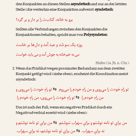
den Konjunkten an diesen Stellen
asyndetisch
und nur an der letzten
Stelle (die weiterhin eine Konjunktion aufweist)
syndetisch
:
!
بر گرد
و
کتاب‌ت را بر دار
،
برو به خانه
Sollten alle Verbindungen zwischen den Konjunkten die
Konjunktionen behalten, spricht man von
Polysyndeton
:
روزه یک سو شد
و
عید آمد
و
دل‌ها بر خاست
می به خم‌خانه به جوش آمد و می باید خواست
Hafes
(14. Jh. n. Chr.)
Wenn das Prädikat wegen proximater Redundanz aus dem zweiten
Konjunkt getilgt wird (siehe oben), erscheint die Koordination meist
asyndetisch:
و
می‌روی
تو راهِ خودت را
.
می‌روم
من راهِ خودم را
و
می‌روی
تو راهِ خودت را
⇆
من راهِ خودم را.
تو راهِ خودت را
می‌روی
، من راهِ خودم را.
⇆
Das ist auch der Fall, wenn ein negatives Prädikat durch ein
Negativadverbial ersetzt wird (siehe oben):
و
نوشتم
من برایِ تو نامه
.
ننوشتم
برایِ سهراب
و
نوشتم
من برایِ تو نامه
⇆
برایِ سهراب.
نه
،
نوشتم
من برایِ تو نامه
برایِ سهراب.
نه
⇆