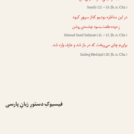
Saadi
(12. – 13. Jh. n. Chr.)
در این مناظره بودیم
که
‌از سپهرِ کبود
زِ دوده طلعت بنمود چشمه‌یِ روشن
Masud Saad Salman
(11. – 12. Jh. n. Chr.)
برای‌م چای می‌ریخت
که
در باز شد و عارف وارد شد.
Sadeq Hedajat
(20. Jh. n. Chr.)
فیسبوکِ دستورِ زبانِ پارسی