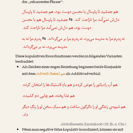
der „rekurrenten Phrase“:
هم
جمشید تا پارسال
با محسن دوست بود، هم
جمشید تا پارسال
دل‌ش نمی‌آمد مرا ناراحت کند.
جمشید تا پارسال
هم با محسن
⇆
دوست بود، هم دل‌ش نمی‌آمد مرا ناراحت کند.
نه
پدرم مرا
به مدرسه می‌برد، نه
پدرم مرا
بر می‌گرداند.
پدرم مرا
نه به
⇆
مدرسه می‌برد، نه بر می‌گرداند.
Diese kopulativen Koordinationen werden in folgenden Varianten
beobachtet:
Als Zeichen einer engen Beziehung beginnen beide Konjunkte
هم
mit dem
Adverb /hæm/
als Additivadverbial:
.
هم بادِ لاستیک‌ها را امتحان کرده
و
هم آبِ رادیاتور را عوض کرده
.
هم چایی دم کشیده
،
هم غذا پخته
هم شیوه‌یِ زندگیِ او را دگرگون ساخت
و
هم سبکِ سخنِ او را رنگِ دیگر
.
داد
Abdolhossein Zarrinkoob
(20. Jh. n. Chr.)
Wenn man negative Sätze kopulativ koordiniert, können sie mit