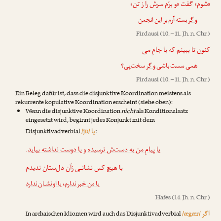
«شوم» گفت «و برّم سرش را ز تن»
و گر
بسته آرم بر این انجمن
Firdausi
(10. – 11. Jh. n. Chr.)
کنون تا ببینم که با جامِ می
همی سست باشی
و گر
سخت‌پی؟
Firdausi
(10. – 11. Jh. n. Chr.)
Ein Beleg dafür ist, dass die disjunktive Koordination meistens als
rekurrente kopulative Koordination erscheint (siehe oben):
Wenn die disjunktive Koordination
nicht
als Konditionalsatz
eingesetzt wird, beginnt jedes Konjunkt mit dem
یا
Disjunktivadverbial
/jɒ/
:
.
یا دوست نداشته بیاید
و
یا پیامِ من به دست‌ش نرسیده
با هیچ کس نشانـی زآن دل‌ستان ندیدم
یا او نشـان ندارد
،
یا من خبر ندارم
Hafes
(14. Jh. n. Chr.)
اگر
In archaischen Idiomen wird auch das Disjunktivadverbial
/ægær/