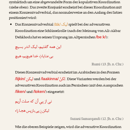
syntaktisch um eine abgewandelte Form der kopulativen Koordination
(siehe oben). Das zweite Konjunkt erscheint bei dieser Koordination mit
einem Konzessivadverbial, das normalerweise an den Anfang des Satzes
positioniert wird:
لیک
Das Konzessivadverbial
/lik/
spielt bei der adversativen
Koordination eine Schlüsselrolle (nach der Meinung von
Ali-Akbar
Dehkhoda
hat es seinen Ursprung im Altpersischen
):
/beːk/
این همه گفتیم،
لیک
اندر بسیچ
بی عنایاتِ خدا هیچ‌یم، هیچ
Rumi
(13. Jh. n. Chr.)
Dieses Konzessivadverbial erscheint im Arabischen in den Formen
لکنّ
لیکن
und
. Diese Varianten werden bei der
/lijkin/
/laakinna/
adversativen Koordination auch im Persischen (mit den Aussprachen
und
) eingesetzt:
/liken/
/lɒken/
نی از پیِ آن که صلت آریم
لیکن
زِ پی بازپس هجـا را»
Suzani Samarqandi
(12. Jh. n. Chr.)
Wie die oberen Beispiele zeigen, wird die adversative Koordination