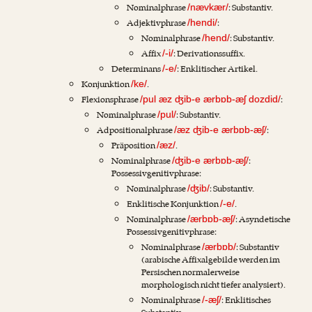
Nominalphrase
: Substantiv.
/nævkær/
Adjektivphrase
:
/hendi/
Nominalphrase
: Substantiv.
/hend/
Affix
: Derivationssuffix.
/-i/
Determinans
: Enklitischer Artikel.
/-e/
Konjunktion
.
/ke/
Flexionsphrase
:
/pul æz ʤib-e ærbɒb-æʃ dozdid/
Nominalphrase
: Substantiv.
/pul/
Adpositionalphrase
:
/æz ʤib-e ærbɒb-æʃ/
Präposition
.
/æz/
Nominalphrase
:
/ʤib-e ærbɒb-æʃ/
Possessivgenitivphrase:
Nominalphrase
: Substantiv.
/ʤib/
Enklitische Konjunktion
.
/-e/
Nominalphrase
: Asyndetische
/ærbɒb-æʃ/
Possessivgenitivphrase:
Nominalphrase
: Substantiv
/ærbɒb/
(arabische Affixalgebilde werden im
Persischen normalerweise
morphologisch nicht tiefer analysiert).
Nominalphrase
: Enklitisches
/-æʃ/