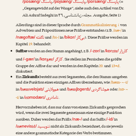
پارسنگ
پایسنگ
پاسنگ
,
,
(=
/pɒsæng/
/pɒjsæng/
/pɒrsæng/
„Gegengewicht auf der Waage“, siehe auch den Artikel von
Dr.
مجلهء زبانشناسی
Ali Ashraf Sadeghi
in
, ۳۹. Ausgabe, Seite 1)
Allerdings sind in dieser Sprache durch
Grammatikalisierung ↓
von
Adverbien und Präpositionen neue Präfixe entstanden (z.B.
/næ-/
in
بی‌کار
نگفته
und
/bi-/
in
). Diese Präfixe werden im
/nægoftæ/
/bikɒr/
Kapitel
19.
behandelt.
کارزار
Suffixe
werden an den Stamm angehängt, z.B.
in
zɒr
/-zɒr/
/kɒr
/
کارگر
und
in
gær
. Sie stellen im Persischen die größte
/-gær/
/kɒr
/
Gruppe der Affixe dar und werden in den Kapiteln
20.
und
13•d.
diskutiert.
Ein
Zirkumfix
besteht aus zwei Segmenten, die den Stamm umgeben
und die Funktion eines einzigen Affixes übernehmen, wie
/hæm- ~ -i/
هم‌شاگردی
هم‌ولایتی
in
hæm
i
und
hæm
i
oder
/nɒ- ~
/
velɒjat
/
/
ʃɒgerd
/
نامادری
-i/
in
nɒ
i
.
/
mɒdær
/
Hervorzuheben ist, dass nur dann von einem Zirkumfix gesprochen
wird, wenn die zwei Segmente gemeinsam eine einzige Funktion
ausüben. Daher werden das Präfix
und das Suffix
in
/næ-/
/-id/
ننویسید
næ
id
nicht als Zirkumfix bezeichnet, da sie jeweils
/
nevis
/
eine andere grammatische Kategorie des Verbs bestimmen.