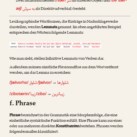
سر
zwei Satzkonstituenten (
als direktes Objekt und
/sær/
/be sær-
به سرش
als Direktivadverbial) besteht.
æʃ/
Lexikographische Wortformen, die Einträge in Nachschlagewerke
darstellen, werden
Lemmata
genannt. Im oben angeführten Beispiel
entsprechen den Wörtern folgende Lemmata:
Wie man sieht, stellen Infinitive Lemmata von Verben dar.
Außerdem müssen sämtliche Flexionsaffixe aus dem Wort entfernt
werden, um das Lemma zu erreichen:
شلوارها
شلوار
→
/ʃælvɒrhɒ/
/ʃælvɒr/
زیباترین
زیبا
→
/zibɒtærin/
/zibɒ/
f. Phrase
Phrase
bezeichnet in der Grammatik eine Morphemfolge, die eine
einheitliche syntaktische Funktion erfüllt. Eine Phrase kann aus einer
oder aus mehreren direkten
Konstituenten
bestehen. Phrasen werden
folgendermaßen klassifiziert: