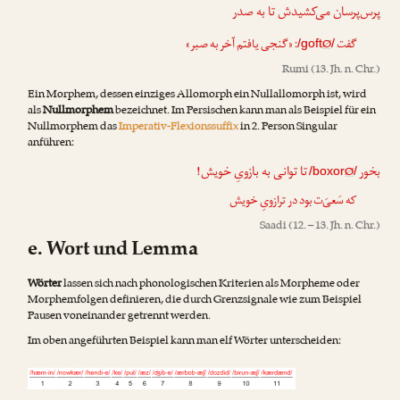
پرس‌پرسان می‌کشیدش تا به صدر
: «گنجی یافتم آخر به صبر»
Ø
گفت
/goft
/
Rumi
(13. Jh. n. Chr.)
Ein Morphem, dessen einziges Allomorph ein Nullallomorph ist, wird
als
Nullmorphem
bezeichnet. Im Persischen kann man als Beispiel für ein
Nullmorphem das
Imperativ-Flexionssuffix
in 2. Person Singular
anführen:
بخور
تا توانی به بازویِ خویش!
Ø
/boxor
/
که سَعیَ‌ت بود در ترازویِ خویش
Saadi
(12. – 13. Jh. n. Chr.)
e. Wort und Lemma
Wörter
lassen sich nach phonologischen Kriterien als Morpheme oder
Morphemfolgen definieren, die durch Grenzsignale wie zum Beispiel
Pausen voneinander getrennt werden.
Im oben angeführten Beispiel kann man elf Wörter unterscheiden: