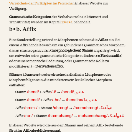
Verzeichnis der Partizipien im Persischen
in dieser Website zur
Verfügung.
Grammatische Kategorien
der Verbalwurzeln (Aktionsart und
Transitivität) werden im Kapitel
13•c•a.
behandelt.
b•b. Affix
Eine Sonderstellung unter den Morphemen nehmen die
Affixe
ein. Bei
einem Affix handelt es sich um ein gebundenes grammatisches Morphem,
das an einen sogenannten
(morphologischen) Stamm
angehängt wird,
um entweder seine grammatische Kategorie zu ändern (=
Flexionsaffix
)
oder seine semantische Bedeutung oder grammatische Rolle zu
modifizieren (=
Derivationsaffix
).
Stämme können entweder einzelne lexikalische Morpheme oder
Morphemfolgen sein, die mindestens ein lexikalisches Morphem
enthalten:
هندی
Stamm
+ Affix
→
/hend/
/-i/
/hendi/
هندی‌ها
Stamm
+ Affix
→
/hendi/
/-hɒ/
/hendihɒ/
هم‌آهنگ
Affix
+ Stamm
→
/hæm-/
/ɒhæng/
/hæmɒhæng/
ناهم‌آهنگ
Affix
+ Stamm
→
/nɒ-/
/hæmɒhæng/
/nɒhæmɒhæng/
In dieser Website wird die aus dem Stamm und seinem Affix bestehende
Struktur
Affixalgebilde
genannt.