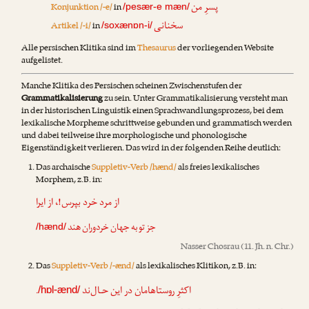
پسرِ من
Konjunktion /-e/
in
/pesær-e mæn/
سخنانی
Artikel /-i/
in
/soxænɒn-i/
Alle persischen Klitika sind im
Thesaurus
der vorliegenden Website
aufgelistet.
Manche Klitika des Persischen scheinen Zwischenstufen der
Grammatikalisierung
zu sein. Unter Grammatikalisierung versteht man
in der historischen Linguistik einen Sprachwandlungsprozess, bei dem
lexikalische Morpheme schrittweise gebunden und grammatisch werden
und dabei teilweise ihre morphologische und phonologische
Eigenständigkeit verlieren. Das wird in der folgenden Reihe deutlich:
Das archaische
Suppletiv-Verb /hænd/
als freies lexikalisches
Morphem, z.B. in:
از مرد خرد بپرس!، از ایرا
جز تو به جهان خردوران هند
/hænd/
Nasser Chosrau
(11. Jh. n. Chr.)
Das
Suppletiv-Verb /-ænd/
als lexikalisches Klitikon, z.B. in:
.
اکثرِ روستاهامان در این حـال‌ند
/hɒl-ænd/