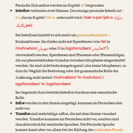
Persische Zirkumfixe werden im Kapitel
19.
besprochen.
Interfixe
verbinden zwei Stämme. Das einzige persische Interfix ist
/-
سراپا
ɒ-/
, das im Kapitel
9•b•a.
untersucht wird:
-ɒ-
-ɒ-
,
/sær
pɒ/
/jek
یکایک
.
jek/
Bei Interfixen handelt es sich meist um
grammatikalisierte ↓
Konjunktionen. Sie dürfen nicht mit Epenthesen (wie
in
/æ/
آگاهانیدن
مهربان
æ
oder
in
i
)
/mehr
bɒn/
/i/
/ɒgɒhɒn
dæn/
verwechselt werden. Epenthesen sind Phoneme oder Phonemfolgen,
die aus phonotaktischen Gründen zwischen Morpheme eingeschaltet
werden. Sie sind nicht bedeutungstragend (also keine Morpheme), so
dass ihr Wegfall die Bedeutung oder die grammatische Rolle der
Äußerung nicht ändert:
,
/mehræbɒn/
⇆
/mehrbɒn/
/
ɒgɒhɒnidæn/
⇆
/ɒgɒhɒndæn/
Im Gegensatz dazu besitzen Interfixe durchaus eine semantische
Rolle.
Infixe
werden in den Stamm eingefügt, kommen im Persischen aber
nicht vor.
Transfixe
sind mehrteilige Affixe, die mit dem Stamm verzahnt
werden. Transfixe kommen im Persischen nicht vor, sondern sind
charakteristisch für semitische Sprachen. Die Persische Sprache
kommt damit aber vor allem bei der Bildung des
arabischen Plurals