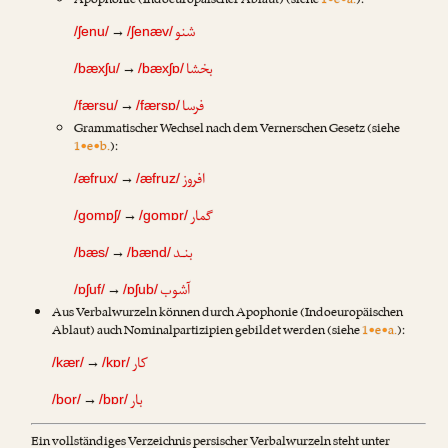
Apophonie (Indoeuropäischer Ablaut) (siehe
1•e•a.
):
شنو
→
/ʃenu/
/ʃenæv/
بخشا
→
/bæxʃu/
/bæxʃɒ/
فرسا
→
/færsu/
/færsɒ/
Grammatischer Wechsel nach dem Vernerschen Gesetz (siehe
1•e•b.
):
افروز
→
/æfrux/
/æfruz/
گمار
→
/gomɒʃ/
/gomɒr/
بنـد
→
/bæs/
/bænd/
آشوب
→
/ɒʃuf/
/ɒʃub/
Aus Verbalwurzeln können durch Apophonie (Indoeuropäischen
Ablaut) auch Nominalpartizipien gebildet werden (siehe
1•e•a.
):
کار
→
/kær/
/kɒr/
بار
→
/bor/
/bɒr/
Ein vollständiges Verzeichnis persischer Verbalwurzeln steht unter