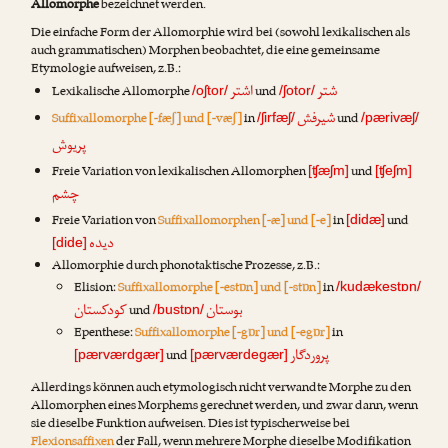
Allomorphe
bezeichnet werden.
Die einfache Form der Allomorphie wird bei (sowohl lexikalischen als
auch grammatischen) Morphen beobachtet, die eine gemeinsame
Etymologie aufweisen, z.B.:
شتر
اشتر
Lexikalische Allomorphe
und
/oʃtor/
/ʃotor/
شیرفش
Suffixallomorphe [-fæʃ] und [-væʃ]
in
und
/ʃirfæʃ/
/pærivæʃ/
پریوش
Freie Variation von lexikalischen Allomorphen
und
[ʧæʃm]
[ʧeʃm]
چشم
Freie Variation von
Suffixallomorphen [-æ] und [-e]
in
und
[didæ]
دیده
[dide]
Allomorphie durch phonotaktische Prozesse, z.B.:
Elision:
Suffixallomorphe [-estɒn] und [-stɒn]
in
/kudækestɒn/
بوستان
کودکستان
und
/bustɒn/
Epenthese:
Suffixallomorphe [-gɒr] und [-egɒr]
in
پروردگار
und
[pærværdgær]
[pærværdegær]
Allerdings können auch etymologisch nicht verwandte Morphe zu den
Allomorphen eines Morphems gerechnet werden, und zwar dann, wenn
sie dieselbe Funktion aufweisen. Dies ist typischerweise bei
Flexionsaffixen
der Fall, wenn mehrere Morphe dieselbe Modifikation