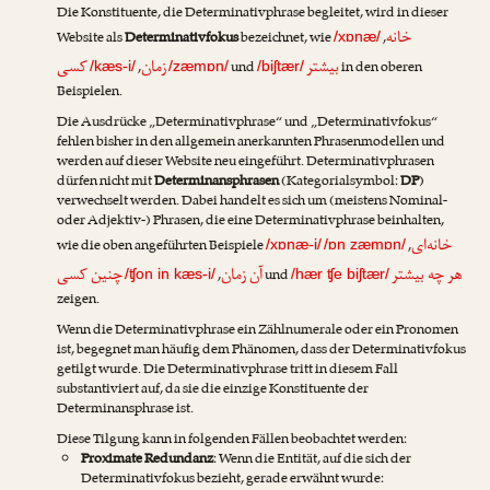
Die Konstituente, die Determinativphrase begleitet, wird in dieser
خانه
Website als
Determinativfokus
bezeichnet, wie
,
/xɒnæ/
بیشتر
زمان
کسی
,
und
in den oberen
/kæs-i/
/zæmɒn/
/biʃtær/
Beispielen.
Die Ausdrücke „Determinativphrase“ und „Determinativfokus“
fehlen bisher in den allgemein anerkannten Phrasenmodellen und
werden auf dieser Website neu eingeführt. Determinativphrasen
dürfen nicht mit
Determinansphrasen
(Kategorialsymbol:
DP
)
verwechselt werden. Dabei handelt es sich um (meistens Nominal-
oder Adjektiv-) Phrasen, die eine Determinativphrase beinhalten,
خانه‌ای
wie die oben angeführten Beispiele
,
/xɒnæ-i/
/ɒn zæmɒn/
هر چه بیشتر
آن زمان
چنین کسی
,
und
/ʧon in kæs-i/
/hær ʧe biʃtær/
zeigen.
Wenn die Determinativphrase ein Zählnumerale oder ein Pronomen
ist, begegnet man häufig dem Phänomen, dass der Determinativfokus
getilgt
wurde. Die Determinativphrase tritt in diesem Fall
substantiviert auf, da sie die einzige Konstituente der
Determinansphrase ist.
Diese Tilgung kann in folgenden Fällen beobachtet werden:
Proximate Redundanz
: Wenn die Entität, auf die sich der
Determinativfokus bezieht, gerade erwähnt wurde: