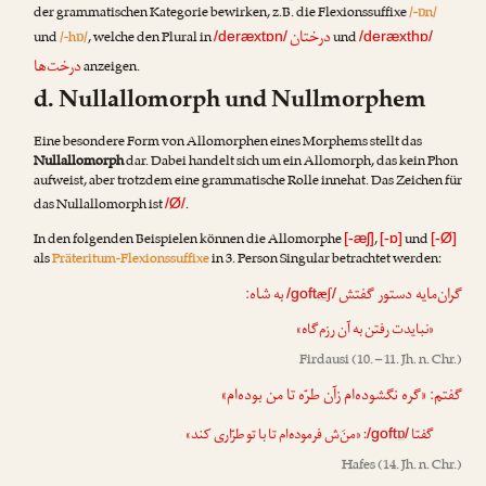
der grammatischen Kategorie bewirken, z.B. die Flexionssuffixe
/-ɒn/
درختان
und
/-hɒ/
, welche den Plural in
und
/deræxtɒn/
/deræxthɒ/
درخت‌ها
anzeigen.
d. Nullallomorph und Nullmorphem
Eine besondere Form von Allomorphen eines Morphems stellt das
Nullallomorph
dar. Dabei handelt sich um ein Allomorph, das kein Phon
aufweist, aber trotzdem eine grammatische Rolle innehat. Das Zeichen für
das Nullallomorph ist
.
/Ø/
In den folgenden Beispielen können die Allomorphe
,
und
[-æʃ]
[-ɒ]
[-Ø]
als
Präteritum-Flexionssuffixe
in 3. Person Singular betrachtet werden:
گران‌مایه دستور گفتش
به شاه:
æʃ
/goft
/
«نبایدت رفتن به آن رزم‌گاه»
Firdausi
(10. – 11. Jh. n. Chr.)
گفتم: «گره نگشوده‌ام زآن طرّه تا من بوده‌ام»
: «منَ‌ش فرموده‌ام تا با تو طرّاری کند»
ɒ
گفتا
/goft
/
Hafes
(14. Jh. n. Chr.)