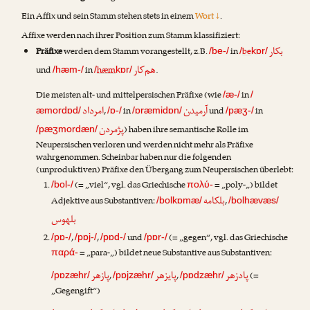
Ein Affix und sein Stamm stehen stets in einem
Wort ↓
.
Affixe werden nach ihrer Position zum Stamm klassifiziert:
بکار
Präfixe
werden dem Stamm vorangestellt, z.B.
in
be
/be-/
/
kɒr/
هم‌کار
und
in
hæm
.
/hæm-/
/
kɒr/
Die meisten alt- und mittelpersischen Präfixe (wie
in
/æ-/
/
آرمیدن
امرداد
,
in
und
in
æmordɒd/
/ɒ-/
/ɒræmidɒn/
/pæʒ-/
پژمردن
) haben ihre semantische Rolle im
/pæʒmordæn/
Neupersischen verloren und werden nicht mehr als Präfixe
wahrgenommen. Scheinbar haben nur die folgenden
(unproduktiven) Präfixe den Übergang zum Neupersischen überlebt:
(= „viel“, vgl. das Griechische
= „poly-„) bildet
/bol-/
πολύ-
بلکامه
Adjektive aus Substantiven:
,
/bolkɒmæ/
/bolhævæs/
بلهوس
,
,
und
(= „gegen“, vgl. das Griechische
/pɒ-/
/pɒj-/
/pɒd-/
/pɒr-/
= „para-„) bildet neue Substantive aus Substantiven:
παρά-
پادزهر
پایزهر
پازهر
,
,
(=
/pɒzæhr/
/pɒjzæhr/
/pɒdzæhr/
„Gegengift“)