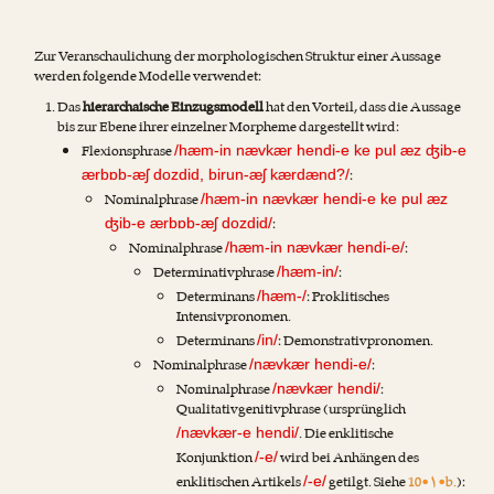
Zur Veranschaulichung der morphologischen Struktur einer Aussage
werden folgende Modelle verwendet:
Das
hierarchaische Einzugsmodell
hat den Vorteil, dass die Aussage
bis zur Ebene ihrer einzelner Morpheme dargestellt wird:
Flexionsphrase
/hæm-in nævkær hendi-e ke pul æz ʤib-e
:
ærbɒb-æʃ dozdid, birun-æʃ kærdænd?/
Nominalphrase
/hæm-in nævkær hendi-e ke pul æz
:
ʤib-e ærbɒb-æʃ dozdid/
Nominalphrase
:
/hæm-in nævkær hendi-e/
Determinativphrase
:
/hæm-in/
Determinans
: Proklitisches
/hæm-/
Intensivpronomen.
Determinans
: Demonstrativpronomen.
/in/
Nominalphrase
:
/nævkær hendi-e/
Nominalphrase
:
/nævkær hendi/
Qualitativgenitivphrase (ursprünglich
. Die enklitische
/nævkær-e hendi/
Konjunktion
wird bei Anhängen des
/-e/
enklitischen Artikels
getilgt. Siehe
10•۱•b.
):
/-e/