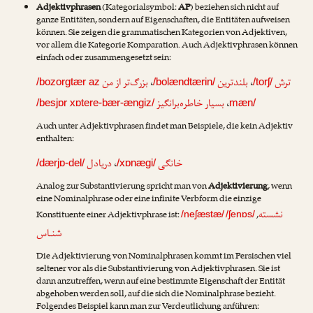
Adjektivphrasen
(Kategorialsymbol:
AP
) beziehen sich nicht auf
ganze Entitäten, sondern auf Eigenschaften, die Entitäten aufweisen
können. Sie zeigen die grammatischen Kategorien von Adjektiven,
vor allem die Kategorie Komparation. Auch Adjektivphrasen können
einfach oder zusammengesetzt sein:
بزرگ‌تر از من
،
بلندترین
،
ترش
/bozorgtær az
/bolændtærin/
/torʃ/
بسیار خاطره‌برانگیز
،
/besjɒr xɒtere-bær-ængiz/
mæn/
Auch unter Adjektivphrasen findet man Beispiele, die kein Adjektiv
enthalten:
دریادل
،
خانگی
/dærjɒ-del/
/xɒnægi/
Analog zur Substantivierung spricht man von
Adjektivierung
, wenn
eine Nominalphrase oder eine infinite Verbform die einzige
نشسته
Konstituente einer Adjektivphrase ist:
,
/neʃæstæ/
/ʃenɒs/
شنـاس
Die Adjektivierung von Nominalphrasen kommt im Persischen viel
seltener vor als die Substantivierung von Adjektivphrasen. Sie ist
dann anzutreffen, wenn auf eine bestimmte Eigenschaft der Entität
abgehoben werden soll, auf die sich die Nominalphrase bezieht.
Folgendes Beispiel kann man zur Verdeutlichung anführen: