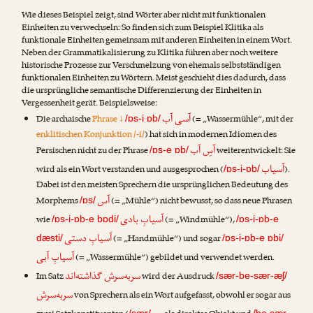
Wie dieses Beispiel zeigt, sind Wörter aber nicht mit funktionalen
Einheiten zu verwechseln: So finden sich zum Beispiel Klitika als
funktionale Einheiten gemeinsam mit anderen Einheiten in einem Wort.
Neben der Grammatikalisierung zu Klitika führen aber noch weitere
historische Prozesse zur Verschmelzung von ehemals selbstständigen
funktionalen Einheiten zu Wörtern. Meist geschieht dies dadurch, dass
die ursprüngliche semantische Differenzierung der Einheiten in
Vergessenheit gerät. Beispielsweise:
آسی آب
Die archaische
Phrase ↓
(= „Wassermühle“, mit der
/ɒs-i ɒb/
enklitischen Konjunktion /-i/
) hat sich in modernen Idiomen des
آسِ آب
Persischen nicht zu der Phrase
weiterentwickelt: Sie
/ɒs-e ɒb/
آسیاب
wird als ein Wort verstanden und ausgesprochen (
).
/ɒs-i-ɒb/
Dabei ist den meisten Sprechern die ursprünglichen Bedeutung des
آس
Morphems
(= „Mühle“) nicht bewusst, so dass neue Phrasen
/ɒs/
آسیابِ بادی
wie
(= „Windmühle“),
/ɒs-i-ɒb-e bɒdi/
/ɒs-i-ɒb-e
آسیابِ دستی
(= „Handmühle“) und sogar
dæsti/
/ɒs-i-ɒb-e ɒbi/
آسیابِ آبی
(= „Wassermühle“) gebildet und verwendet werden.
سربه‌سرش گذاشته‌اند
Im Satz
wird der Ausdruck
/sær-be-sær-æʃ/
سربه‌سرش
von Sprechern als ein Wort aufgefasst, obwohl er sogar aus