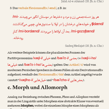
Jalal Al-e Ahmad
(20. Jh. n. Chr.)
Das
verbale Flexionssuffix /-ænd/
, z.B. in:
هر روز دسته‌جمعی زن و مرد و دخترها در موستان انگور می‌چیدند
/mi-
و خوشه‌هایِ درخشان را در لولا یا صندوق‌هایِ چوبی می‌گذاشتند
ʧidænd/
. بعد آن لولاها را می‌بردند
کنارِ
/mi-bordænd/
/mi-gozɒʃtænd/
رودخانه.
Sadeq Hedajat
(20. Jh. n. Chr.)
Als weitere Beispiele können die pluralisierten Formen der
بعضی
خیلی
Partitivpronomina
und
(=
/xæjl-i/
/bæʔz-i/
/xæjl-i-hɒ/
بعضی‌ها
خیلی‌ها
und
) gelten: Der
Artikel /-i/
wird von
/bæʔz-i-hɒ/
modernen Persischen Sprechern in diesen Fällen als ein Derivationssuffix
aufgefasst, weshalb der
Flexionssuffix /-hɒ/
dem Artikel angefügt wurde
بعض‌هایی
خیل‌هایی
(anstatt *
und *
).
/xæjlhɒ-i/
/bæʔzhɒ-i/
c. Morph und Allomorph
Analog zur Beziehung zwischen Phonem, Phon und Allophon versteht
man in der Linguistik unter Morphem eine abstrakte Klasse von eventuell
mehreren
Morphen
, wobei die einzelnen Morphe eines Morphems als