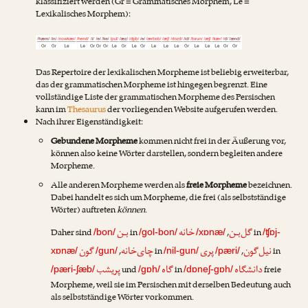
klassifiziert werden (Gr = Grammatisches Morphem, Le =
Lexikalisches Morphem):
Das Repertoire der lexikalischen Morpheme ist beliebig erweiterbar,
das der grammatischen Morpheme ist hingegen begrenzt. Eine
vollständige Liste der grammatischen Morpheme des Persischen
kann im
Thesaurus
der vorliegenden Website aufgerufen werden.
Nach ihrer Eigenständigkeit:
Gebundene Morpheme
kommen nicht frei in der Äußerung vor,
können also keine Wörter darstellen, sondern begleiten andere
Morpheme.
Alle anderen Morpheme werden als
freie Morpheme
bezeichnen.
Dabei handelt es sich um Morpheme, die frei (als selbstständige
Wörter) auftreten
können
.
گل‌بـن
خانه
بـن
Daher sind
in
,
in
/bon/
/gol-bon/
/xɒnæ/
/ʧɒj-
نیل‌گون
پری
چای‌خانه
گون
,
in
,
in
xɒnæ/
/gun/
/nil-gun/
/pæri/
دانشگاه
گاه
پریشب
und
in
freie
/pæri-ʃæb/
/gɒh/
/dɒneʃ-gɒh/
Morpheme, weil sie im Persischen mit derselben Bedeutung auch
als selbstständige Wörter vorkommen.