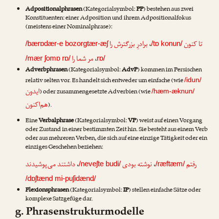
Adpositionalphrasen
(Kategorialsymbol:
PP
) bestehen aus zwei
Konstituenten: einer Adposition und ihrem Adpositionalfokus
(meistens einer Nominalphrase):
برادرِ بزرگترش را
،
تا کنون
/bærɒdær-e bozorgtær-æʃ
/tɒ konun/
مر شما را
،
/mær ʃomɒ rɒ/
rɒ/
Adverbphrasen
(Kategorialsymbol:
AdvP
) kommen im Persischen
relativ selten vor. Es handelt sich entweder um einfache (wie
/idun/
ایدون
) oder zusammengesetzte Adverbien (wie
/hæm-æknun/
هم‌اکنون
).
Eine
Verbalphrase
(Kategorialsymbol:
VP
) weist auf einen Vorgang
oder Zustand in einer bestimmten Zeit hin. Sie besteht aus einem Verb
oder aus mehreren Verben, die sich auf eine einzige Tätigkeit oder ein
einziges Geschehen beziehen:
داشتند می‌پوشیدند
،
نوشته بودی
،
رفتم
/neveʃte budi/
/ræftæm/
/dɒʃtænd mi-puʃidænd/
Flexionsphrasen
(Kategorialsymbol:
IP
) stellen einfache Sätze oder
komplexe Satzgefüge dar.
g. Phrasenstrukturmodelle