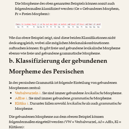
Die Morpheme des oben genannten Beispiels können somit auch
folgendermaßen klassifiziert werden (Ge = Gebundenes Morphem,
Fr = Freies Morphem):
Wie das obere Beispiel zeigt, sind diese beiden Klassifikationen nicht
deckungsgleich, wobei alle möglichen Merkmalskombinationen
auftauchen können: Es gibt freie und gebundene lexikalische Morpheme
ebenso wie freie und gebundene grammatische Morpheme.
b. Klassifizierung der gebundenen
Morpheme des Persischen
In der persischen Grammatik ist folgende Einteilung von gebundenen
Morphemen zentral:
Verbalwurzeln ↓
. Sie sind immer gebundene
lexikalische
Morpheme.
Affixe ↓
. Sie sind immer gebundene
grammatische
Morpheme.
Klitika ↓
. Darunter fallen sowohl
lexikalische
als auch
grammatische
Morpheme.
Die gebundenen Morpheme aus dem oberen Beispiel können
folgendermaßen eingeteilt werden (VW = Verbalwurzel, Af = Affix, Kl =
Klitikon):