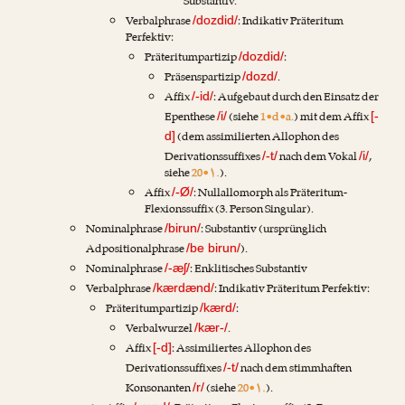
Substantiv.
Verbalphrase
: Indikativ Präteritum
/dozdid/
Perfektiv:
Präteritumpartizip
:
/dozdid/
Präsenspartizip
.
/dozd/
Affix
: Aufgebaut durch den Einsatz der
/-id/
Epenthese
(siehe
1•d•a.
) mit dem Affix
/i/
[-
(dem assimilierten Allophon des
d]
Derivationssuffixes
nach dem Vokal
,
/-t/
/i/
siehe
20•۱.
).
Affix
: Nullallomorph als Präteritum-
/-Ø/
Flexionssuffix (3. Person Singular).
Nominalphrase
: Substantiv (ursprünglich
/birun/
Adpositionalphrase
).
/be birun/
Nominalphrase
: Enklitisches Substantiv
/-æʃ/
Verbalphrase
: Indikativ Präteritum Perfektiv:
/kærdænd/
Präteritumpartizip
:
/kærd/
Verbalwurzel
.
/kær-/
Affix
: Assimiliertes Allophon des
[-d]
Derivationssuffixes
nach dem stimmhaften
/-t/
Konsonanten
(siehe
20•۱.
).
/r/