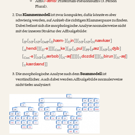
Affix
: Präteritum-Flexionssuffix (3. Person
/-ænd/
Plural).
Das
Klammermodell
ist zwar kompakter, dafür könnte es aber
schwierig werden, auf Anhieb die richtigen Klammerpaare zu finden.
Dabei befasst sich die morphologische Analyse normalerweise nicht
mit der inneren Struktur der Affixalgebilde:
[
[
[
[
[
] [
]] [
[
[
]
hæm-
in
nævkær
IP
NP
NP
DetP
D
D
NP
NP
N
[
]] [
]]] [
] [
[
] [
[
] [
[
]
hendi
-e
ke
pul
æz
ʤib
A
D
Con
IP
N
PP
P
NP
N
[
] [
[
] [
]]]] [
]]] [
] [
]
-e
ærbɒb
-æʃ
dozdid
birun
-æʃ
Con
NP
N
N
V
N
N
[
]]
kærdænd
V
Die morphologische Analyse nach dem
Baummodell
ist
verständlicher. Auch dabei werden Affixalgebilde normalerweise
nicht tiefer analysiert: