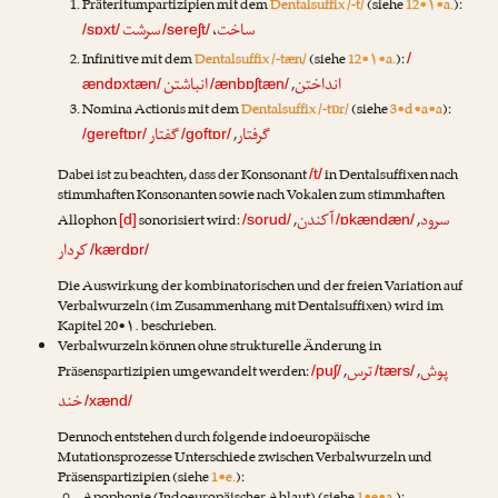
Präteritumpartizipien mit dem
Dentalsuffix /-t/
(siehe
12•۱•a.
):
ساخت
سرشت
،
/sɒxt/
/sereʃt/
Infinitive mit dem
Dentalsuffix /-tæn/
(siehe
12•۱•a.
):
/
انداختن
انباشتن
,
ændɒxtæn/
/ænbɒʃtæn/
Nomina Actionis mit dem
Dentalsuffix /-tɒr/
(siehe
3•d•a•a
):
گرفتار
گفتار
,
/gereftɒr/
/goftɒr/
Dabei ist zu beachten, dass der Konsonant
in Dentalsuffixen nach
/t/
stimmhaften Konsonanten sowie nach Vokalen zum stimmhaften
سرود
آکندن
Allophon
sonorisiert wird:
,
,
[d]
/sorud/
/ɒkændæn/
کردار
/kærdɒr/
Die Auswirkung der kombinatorischen und der freien Variation auf
Verbalwurzeln (im Zusammenhang mit Dentalsuffixen) wird im
Kapitel 20•۱. beschrieben.
Verbalwurzeln können ohne strukturelle Änderung in
پوش
ترس
Präsenspartizipien umgewandelt werden:
,
,
/puʃ/
/tærs/
خند
/xænd/
Dennoch entstehen durch folgende indoeuropäische
Mutationsprozesse Unterschiede zwischen Verbalwurzeln und
Präsenspartizipien (siehe
1•e.
):