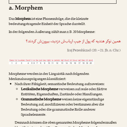
a. Morphem
Das
Morphem
ist eine Phonemfolge, die die kleinste
bedeutungstragende Einheit der Sprache darstellt.
In der folgenden Äußerung zählt man z.B. 20 Morpheme:
همین نوکر هندیه که پول از جیبِ ارباب‌ش دزدید، بیرون‌ش کردند؟
Iraj Pezeshkzad
(20. – 21. Jh. n. Chr.)
Morpheme werden in der Linguistik nach folgenden
Merkmalsausprägungen klassifiziert:
Nach ihrer Fähigkeit, semantische Bedeutung aufzuweisen:
Lexikalische Morpheme
verweisen auf reale oder fiktive
Entitäten, Eigenschaften, Zustände oder Handlungen.
Grammatische Morpheme
weisen keine eigenständige
Bedeutung auf, modifizieren oder bestimmen aber die
Bedeutung oder die grammatische Rolle anderer
Sprachelemente.
Demnach können die oben genannten Morpheme folgendermaßen