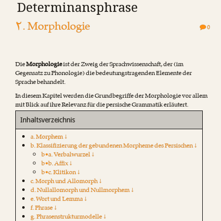
Determinansphrase
۲. Morphologie
0
Die
Morphologie
ist der Zweig der Sprachwissenschaft, der (im
Gegensatz zu Phonologie) die bedeutungstragenden Elemente der
Sprache behandelt.
In diesem Kapitel werden die Grundbegriffe der Morphologie vor allem
mit Blick auf ihre Relevanz für die persische Grammatik erläutert.
Inhaltsverzeichnis
a. Morphem ↓
b. Klassifizierung der gebundenen Morpheme des Persischen ↓
b•a. Verbalwurzel ↓
b•b. Affix ↓
b•c. Klitikon ↓
c. Morph und Allomorph ↓
d. Nullallomorph und Nullmorphem ↓
e. Wort und Lemma ↓
f. Phrase ↓
g. Phrasenstrukturmodelle ↓