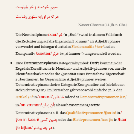
سویِ خردمند زِ خر
خر
ترست
هر که مر او را به ستوری رضاست
Nasser Chosrau
(11. Jh. n. Chr.)
خر
Die Nominalphrase
(= „Esel“) wird in diesem Fall durch
/xær/
die Reduzierung auf die Eigenschaft „dumm“ als Adjektivphrase
verwendet und ist sogar durch das
Flexionssuffix /-tær/
in den
خرتر
Komparativ
(= „dümmer“) umgewandelt worden.
/xærtær/
Eine
Determinativphrase
(Kategorialsymbol:
DetP
) kommt in der
Regel als Konstituente in Nominal- und Adjektivphrasen vor, um die
Identifizierbarkeit oder die Quantität einer Entität bzw. Eigenschaft
zu bestimmen. Im Gegensatz zu Adjektivphrasen weisen
Determinativphrasen keine Kategorie Komparation auf (sie können
sich nicht steigern). Im Persischen gibt es sowohl einfache (z. B. der
خانه‌ای
Artikel /-i/
in
oder das
Demonstrativpronomen /ɒn/
/xɒnæ-i/
آن زمان
in
) als auch zusammengesetzte
/ɒn zæmɒn/
Determinativphrasen (z. B. das
Qualifikativpronomen /ʧon in/
in
/
چنین کسی
oder das
Elativpronomen /hær ʧe/
in
ʧon in kæs-i/
/hær
هر چه بیشتر
).
ʧe biʃtær/