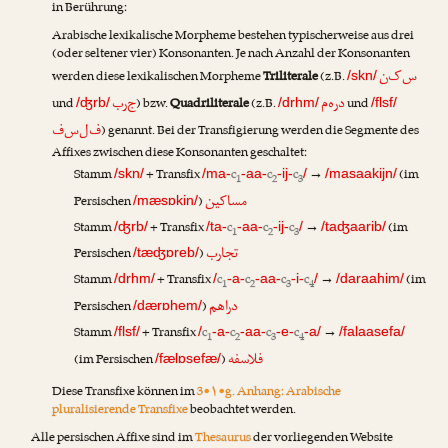
in Berührung:
Arabische lexikalische Morpheme bestehen typischerweise aus drei
(oder seltener vier) Konsonanten. Je nach Anzahl der Konsonanten
س‌ک‌ن
werden diese lexikalischen Morpheme
Triliterale
(z.B.
/skn/
د‌ر‌ه‌م
ج‌ر‌ب
und
) bzw.
Quadriliterale
(z.B.
und
/ʤrb/
/drhm/
/flsf/
ف‌ل‌س‌ف
) genannt. Bei der Transfigierung werden die Segmente des
Affixes zwischen diese Konsonanten geschaltet:
Stamm
+ Transfix
c
c
c
→
(im
/skn/
/ma-
-aa-
-ij-
/
/masaakijn/
1
2
3
مساکین
Persischen
)
/mæsɒkin/
Stamm
+ Transfix
c
c
c
→
(im
/ʤrb/
/ta-
-aa-
-ij-
/
/taʤaarib/
1
2
3
تجارب
Persischen
)
/tæʤɒreb/
Stamm
+ Transfix
c
c
c
c
→
(im
/drhm/
/
-a-
-aa-
-i-
/
/daraahim/
1
2
3
4
دراهم
Persischen
)
/dærɒhem/
Stamm
+ Transfix
c
c
c
c
→
/flsf/
/
-a-
-aa-
-e-
-a/
/falaasefa/
1
2
3
4
فلاسفه
(im Persischen
)
/fælɒsefæ/
Diese Transfixe können im
3•۱•g. Anhang: Arabische
pluralisierende Transfixe
beobachtet werden.
Alle persischen Affixe sind im
Thesaurus
der vorliegenden Website