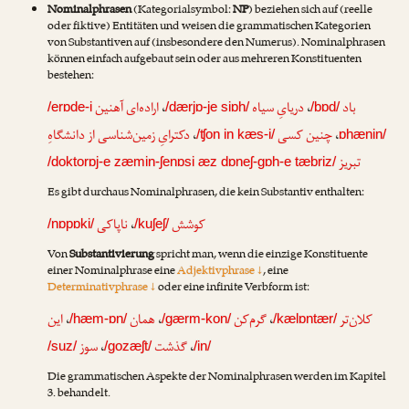
Nominalphrasen
(Kategorialsymbol:
NP
) beziehen sich auf (reelle
oder fiktive) Entitäten und weisen die grammatischen Kategorien
von Substantiven auf (insbesondere den Numerus). Nominalphrasen
können einfach aufgebaut sein oder aus mehreren Konstituenten
bestehen:
اراده‌ای آهنین
،
دریایِ سیاه
،
باد
/erɒde-i
/dærjɒ-je siɒh/
/bɒd/
دکترایِ زمین‌شناسی از دانشگاهِ
،
چنین کسی
،
/ʧon in kæs-i/
ɒhænin/
تبریز
/doktorɒj-e zæmin-ʃenɒsi æz dɒneʃ-gɒh-e tæbriz/
Es gibt durchaus Nominalphrasen, die kein Substantiv enthalten:
ناپاکی
،
کوشش
/nɒpɒki/
/kuʃeʃ/
Von
Substantivierung
spricht man, wenn die einzige Konstituente
einer Nominalphrase eine
Adjektivphrase ↓
, eine
Determinativphrase ↓
oder eine infinite Verbform ist:
این
،
همان
،
گرم‌کن
،
کلان‌تر
/hæm-ɒn/
/gærm-kon/
/kælɒntær/
سوز
،
گذشت
،
/suz/
/gozæʃt/
/in/
Die grammatischen Aspekte der Nominalphrasen werden im Kapitel
3. behandelt.