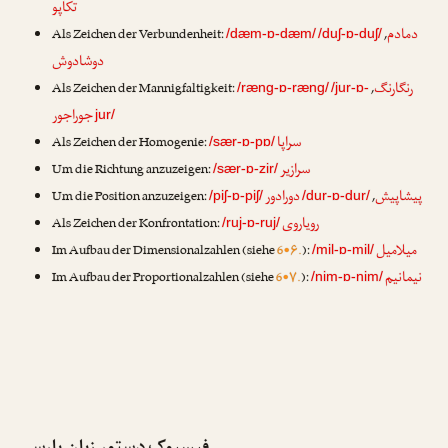
تکاپو
دمادم
Als Zeichen der Verbundenheit:
,
/dæm-ɒ-dæm/
/duʃ-ɒ-duʃ/
دوشادوش
رنگارنگ
Als Zeichen der Mannigfaltigkeit:
,
/ræng-ɒ-ræng/
/jur-ɒ-
جوراجور
jur/
سراپا
Als Zeichen der Homogenie:
/sær-ɒ-pɒ/
سرازیر
Um die Richtung anzuzeigen:
/sær-ɒ-zir/
پیشاپیش
دورادور
Um die Position anzuzeigen:
,
/piʃ-ɒ-piʃ/
/dur-ɒ-dur/
رویاروی
Als Zeichen der Konfrontation:
/ruj-ɒ-ruj/
میلامیل
Im Aufbau der Dimensionalzahlen (siehe
6•۶.
):
/mil-ɒ-mil/
نیمانیم
Im Aufbau der Proportionalzahlen (siehe
6•۷.
):
/nim-ɒ-nim/