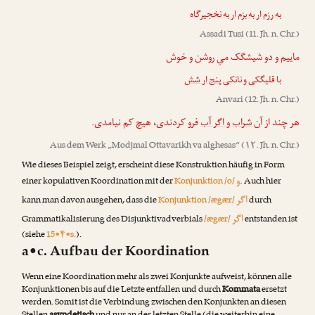
به رزم ار به بزم ار به نخجیرگاه
Assadi Tusi
(11. Jh. n. Chr.)
ماییم و دو شیشگک میِ روشن و خوش
با قلیگکی و نانکی
پنج ار شش
Anvari
(12. Jh. n. Chr.)
هر چند از آن
شراب و اگر آب
فرو کردندی، هیچ کم نیامدی.
Aus dem Werk „
Modjmal Ottavarikh va alghesas
“ (۱۲. Jh. n. Chr.)
Wie dieses Beispiel zeigt, erscheint diese Konstruktion häufig in Form
و
einer kopulativen Koordination mit der
Konjunktion /o/
. Auch hier
اگر
kann man davon ausgehen, dass die
Konjunktion /ægær/
durch
اگر
Grammatikalisierung des Disjunktivadverbials
/ægær/
entstanden ist
(siehe
15•۴•s.
).
a•c. Aufbau der Koordination
Wenn eine Koordination mehr als zwei Konjunkte aufweist, können alle
Konjunktionen bis auf die Letzte entfallen und durch
Kommata
ersetzt
werden. Somit ist die Verbindung zwischen den Konjunkten an diesen