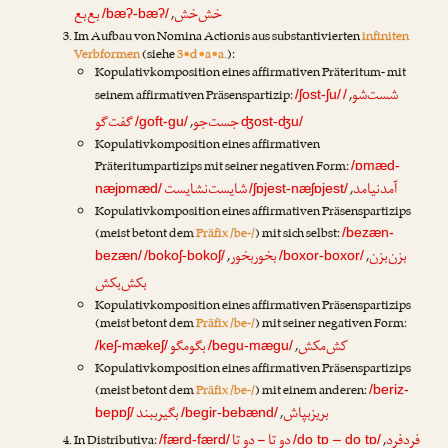
خش‌خش
بع‌بع
,
/bæʔ-bæʔ/
Im Aufbau von Nomina Actionis aus substantivierten
infiniten
Verbformen
(siehe
3•d•a•a.
):
Kopulativkomposition eines affirmativen Präteritum- mit
شست‌شو
seinem affirmativen Präsenspartizip:
,
/ʃost-ʃu/
/
جست‌جو
گفت‌گو
,
/goft-gu/
ʤost-ʤu/
Kopulativkomposition eines affirmativen
Präteritumpartizips mit seiner negativen Form:
/ɒmæd-
آمدنیامد
شایست‌نشایست
,
næjɒmæd/
/ʃɒjest-næʃɒjest/
Kopulativkomposition eines affirmativen Präsenspartizips
(meist betont dem
Präfix /be-/
) mit sich selbst:
/bezæn-
بزن‌بزن
بخوربخور
,
,
bezæn/
/bokoʃ-bokoʃ/
/boxor-boxor/
بکش‌بکش
Kopulativkomposition eines affirmativen Präsenspartizips
(meist betont dem
Präfix /be-/
) mit seiner negativen Form:
کش‌مکش
بگومگو
,
/keʃ-mækeʃ/
/begu-mægu/
Kopulativkomposition eines affirmativen Präsenspartizips
(meist betont dem
Präfix /be-/
) mit einem anderen:
/beriz-
بریزبپاش
بگیرببند
,
bepɒʃ/
/begir-bebænd/
فردفرد
دو تا – دو تا
In Distributiva:
,
/færd-færd/
/do tɒ – do tɒ/