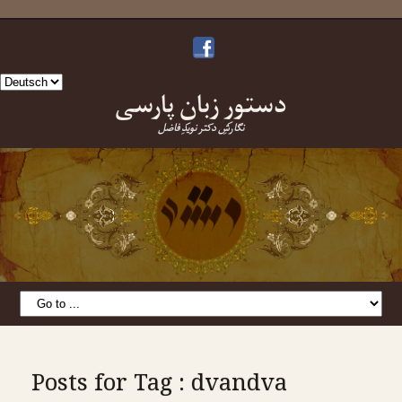
Sprache
دستورِ زبانِ پارسی
auswählen
نگارشِ دکتر نویدِ فاضل
Posts for Tag : dvandva