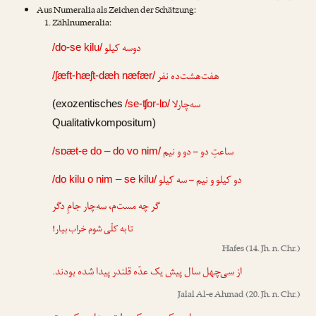
Aus Numeralia als Zeichen der Schätzung:
Zählnumeralia:
دوسه کیلو
/do-se kilu/
هفت‌هشت‌ده نفر
/ʃæft-hæʃt-dæh næfær/
سه‌چارلا
(exozentisches
/se-ʧɒr-lɒ/
Qualitativkompositum)
ساعتِ دو – دو و نیم
/sɒæt-e do – do vo nim/
دو کیلو و نیم – سه کیلو
/do kilu o nim – se kilu/
گر چه مست‌م،
سه‌چار
جامِ دگر
تا به کلّی شوم خراب بیار!
Hafes
(14. Jh. n. Chr.)
از
سی‌چهل
سال پیش یک عدّه قلندر پیدا شده بودند.
Jalal Al-e Ahmad
(20. Jh. n. Chr.)