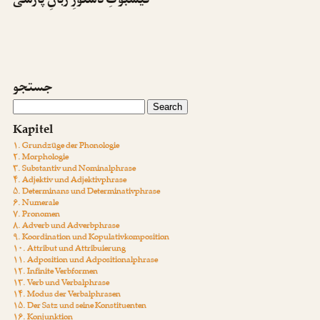
فیسبوکِ دستورِ زبانِ پارسی
جستجو
Kapitel
۱. Grundzüge der Phonologie
۲. Morphologie
۳. Substantiv und Nominalphrase
۴. Adjektiv und Adjektivphrase
۵. Determinans und Determinativphrase
۶. Numerale
۷. Pronomen
۸. Adverb und Adverbphrase
۹. Koordination und Kopulativkomposition
۱۰. Attribut und Attribuierung
۱۱. Adposition und Adpositionalphrase
۱۲. Infinite Verbformen
۱۳. Verb und Verbalphrase
۱۴. Modus der Verbalphrasen
۱۵. Der Satz und seine Konstituenten
۱۶. Konjunktion