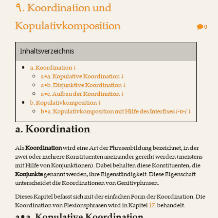
۹. Koordination und
Kopulativkomposition
0
Inhaltsverzeichnis
a. Koordination ↓
a•a. Kopulative Koordination ↓
a•b. Disjunktive Koordination ↓
a•c. Aufbau der Koordination ↓
b. Kopulativkomposition ↓
b•a. Kopulativkomposition mit Hilfe des Interfixes /-ɒ-/ ↓
a. Koordination
Als
Koordination
wird eine Art der Phrasenbildung bezeichnet, in der
zwei oder mehrere Konstituenten aneinander gereiht werden (meistens
mit Hilfe von Konjunktionen). Dabei behalten diese Konstituenten, die
Konjunkte
genannt werden, ihre Eigenständigkeit. Diese Eigenschaft
unterscheidet die Koordinationen von Genitivphrasen.
Dieses Kapitel befasst sich mit der einfachen Form der Koordination. Die
Koordination von Flexionsphrasen wird in Kapitel
17.
behandelt.