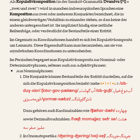
द्वन्द्व
Als
Kopulativkomposition
(in der Sanskrit-Grammatik
Dvandva
=
„zwei und zwei“) wird in manchen indoeuropäischen Sprachen eine
Komposition
aus zwei oder mehreren Konjunkten bezeichnet, die in
einem gleichwertigen Verhältnis zu einander stehen, so dass keine der
anderen untergeordnet ist. Sie impliziert häufig eine zeitliche
Reihenfolge, oder verdeutlicht die Bestandteile einer Entität.
Im Gegensatz zu Koordinationen handelt es sich bei Kopulativkomposita
um Lemmata. Diese Eigenschaft kann man heranziehen, um sie von
asyndetischen Koordinationen zu unterscheiden.
Im Persischen begegnet man Kopulativkomposita aus Nominal- oder
Determinativphrasen, seltener auch aus Adjektivphrasen:
Aus Nominalphrasen:
Die Konjunkte können Bestandteile der Entität darstellen, auf die
sich die Kopulativkomposition bezieht (siehe
6•۱•۱•a.
):
/ɒb-
آب‌دوغ‌خیار
آب‌گوشت
,
,
duɣ-xiɒr/
/ʃotor-gɒv-pælæng/
/ɒb-guʃt/
شترگاوپلنگ
قورمه‌سبزی
,
/ɣormæ-sæbzi/
چهارده
Dazu gehören auch Kardinalzahlen wie
/ʧæhɒr-dæh/
هشت
sowie Dezimalbruchzahlen:
/hæʃt momajjez sefr se/
ممّیز صفر سه
جرینگ‌جرینگ
In Onomatopoetika:
,
/ʤering-ʤering/
/xeʃ-xeʃ/