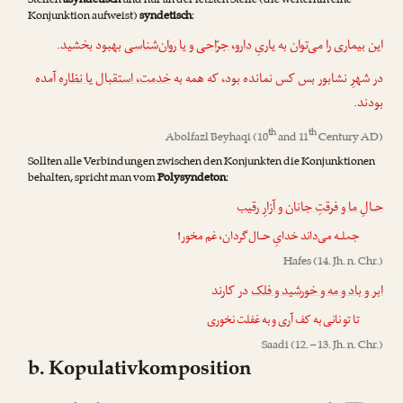
Stellen
asyndetisch
und nur an der letzten Stelle (die weiterhin eine
Konjunktion aufweist)
syndetisch
:
این بیماری را می‌توان به یاریِ
دارو، جرّاحی و یا ر‌وان‌شناسی
بهبود بخشید.
در شهرِ نشابور بس کس نمانده بود، که همه به
خدمت، استقبال یا نظاره
آمده
بودند.
th
th
Abolfazl Beyhaqi
(10
and 11
Century AD)
Sollten alle Verbindungen zwischen den Konjunkten die Konjunktionen
behalten, spricht man vom
Polysyndeton
:
حـالِ ما و فرقتِ جانان و آزارِ رقیب
جملـه می‌داند خدایِ حـال‌گردان، غم مخور!
Hafes
(14. Jh. n. Chr.)
ابر و باد و مه و خورشید و فلک
در کارند
تا تو نانی به کف آری و به غفلت نخوری
Saadi
(12. – 13. Jh. n. Chr.)
b. Kopulativkomposition