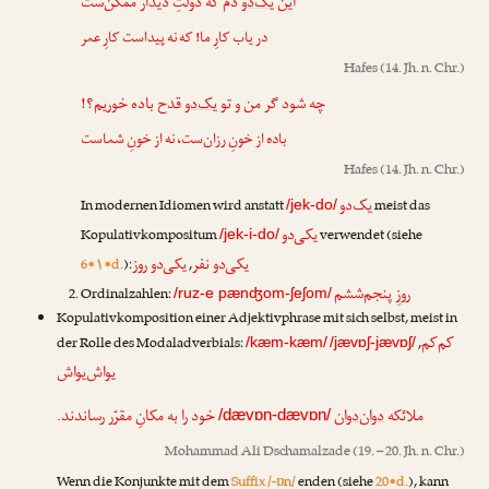
این
یک‌دو
دم که دولتِ دیدار ممکن‌ست
در یاب کارِ ما! که نه پیداست کارِ عمر
Hafes
(14. Jh. n. Chr.)
چه شود گر من و تو
یک‌دو
قدح باده خوریم؟!
باده از خونِ رزان‌ست، نه از خونِ شماست
Hafes
(14. Jh. n. Chr.)
یک‌دو
In modernen Idiomen wird anstatt
meist das
/jek-do/
یکی‌دو
Kopulativkompositum
verwendet (siehe
/jek-i-do/
یکی‌دو نفر
یکی‌دو روز
6•۱•d.
):
,
روزِ پنجم‌ششم
Ordinalzahlen:
/ruz-e pænʤom-ʃeʃom/
Kopulativkomposition einer Adjektivphrase mit sich selbst, meist in
کم‌کم
der Rolle des Modaladverbials:
,
/kæm-kæm/
/jævɒʃ-jævɒʃ/
یواش‌یواش
ملائکه
دوان‌دوان
خود را به مکانِ مقرّر رساندند.
/dævɒn-dævɒn/
Mohammad Ali Dschamalzade
(19. – 20. Jh. n. Chr.)
Wenn die Konjunkte mit dem
Suffix /-ɒn/
enden (siehe
20•d.
), kann