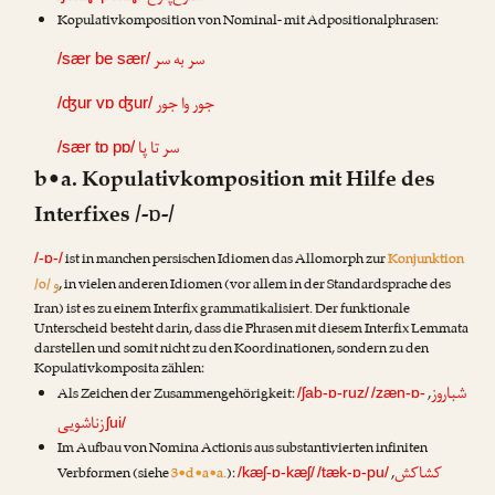
Kopulativkomposition von Nominal- mit Adpositionalphrasen:
سر به سر
/sær be sær/
جور وا جور
/ʤur vɒ ʤur/
سر تا پا
/sær tɒ pɒ/
b•a. Kopulativkomposition mit Hilfe des
Interfixes /-ɒ-/
ist in manchen persischen Idiomen das Allomorph zur
Konjunktion
/-ɒ-/
و
/o/
, in vielen anderen Idiomen (vor allem in der Standardsprache des
Iran) ist es zu einem Interfix grammatikalisiert. Der funktionale
Unterscheid besteht darin, dass die Phrasen mit diesem Interfix Lemmata
darstellen und somit nicht zu den Koordinationen, sondern zu den
Kopulativkomposita zählen:
شباروز
Als Zeichen der Zusammengehörigkeit:
,
/ʃab-ɒ-ruz/
/zæn-ɒ-
زناشویی
ʃui/
Im Aufbau von Nomina Actionis aus substantivierten infiniten
کشاکش
Verbformen (siehe
3•d•a•a.
):
,
/kæʃ-ɒ-kæʃ/
/tæk-ɒ-pu/