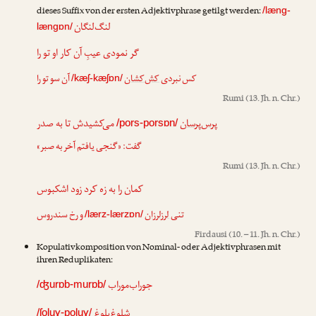
dieses Suffix von der ersten Adjektivphrase getilgt werden:
/læng-
لنگ‌لنگان
længɒn/
گر نمودی عیبِ آن کار او تو را
کس نبردی
کش‌کشان
آن سو تو را
/kæʃ-kæʃɒn/
Rumi
(13. Jh. n. Chr.)
پرس‌پرسان
می‌کشیدش تا به صدر
/pors-porsɒn/
گفت: «گنجی یافتم آخر به صبر»
Rumi
(13. Jh. n. Chr.)
کمان را به زه کرد زود اشکبوس
تنی
لرزلرزان
و رخ سندروس
/lærz-lærzɒn/
Firdausi
(10. – 11. Jh. n. Chr.)
Kopulativkomposition von Nominal- oder Adjektivphrasen mit
ihren Reduplikaten:
جوراب‌موراب
/ʤurɒb-murɒb/
شلوغ‌پلوغ
/ʃoluɣ-poluɣ/