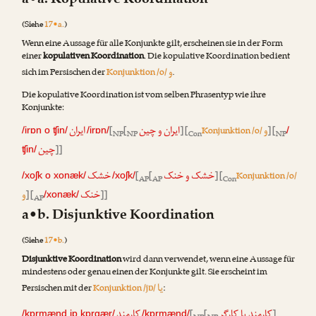
a•a. Kopulative Koordination
(Siehe
17•a.
)
Wenn eine Aussage für alle Konjunkte gilt, erscheinen sie in der Form
einer
kopulativen Koordination
. Die kopulative Koordination bedient
و
sich im Persischen der
Konjunktion /o/
.
Die kopulative Koordination ist vom selben Phrasentyp wie ihre
Konjunkte:
و
ایران و چین
ایران
[
[
] [
Konjunktion /o/
] [
/irɒn o ʧin/
/irɒn/
/
NP
NP
Con
NP
چین
]]
ʧin/
خشک و خنک
خشک
[
[
] [
Konjunktion /o/
/xoʃk o xonæk/
/xoʃk/
AP
AP
Con
خنک
و
] [
]]
/xonæk/
AP
a•b. Disjunktive Koordination
(Siehe
17•b.
)
Disjunktive Koordination
wird dann verwendet, wenn eine Aussage für
mindestens oder genau einen der Konjunkte gilt. Sie erscheint im
یا
Persischen mit der
Konjunktion /jɒ/
:
کارمند یا کارگر
کارمند
[
[
]
/kɒrmænd jɒ kɒrgær/
/kɒrmænd/