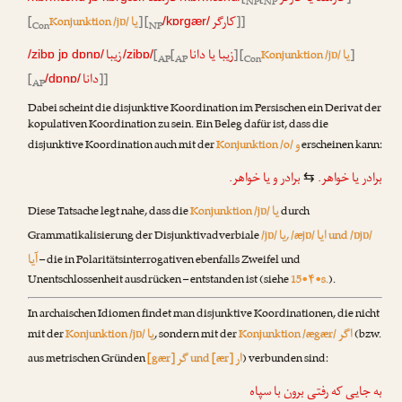
NP
NP
کارگر
یا
[
Konjunktion /jɒ/
] [
]]
/kɒrgær/
Con
NP
یا
زیبا یا دانا
زیبا
[
[
] [
Konjunktion /jɒ/
]
/zibɒ jɒ dɒnɒ/
/zibɒ/
AP
AP
Con
دانا
[
]]
/dɒnɒ/
AP
Dabei scheint die disjunktive Koordination im Persischen ein Derivat der
kopulativen Koordination zu sein. Ein Beleg dafür ist, dass die
و
disjunktive Koordination auch mit der
Konjunktion /o/
erscheinen kann:
برادر یا خواهر.
برادر
و
یا خواهر.
⇆
یا
Diese Tatsache legt nahe, dass die
Konjunktion /jɒ/
durch
ایا
یا
Grammatikalisierung der Disjunktivadverbiale
/jɒ/
, /æjɒ/
und /ɒjɒ/
آیا
– die in Polaritätsinterrogativen ebenfalls Zweifel und
Unentschlossenheit ausdrücken – entstanden ist (siehe
15•۴•s.
).
In archaischen Idiomen findet man disjunktive Koordinationen, die nicht
اگر
یا
mit der
Konjunktion /jɒ/
, sondern mit der
Konjunktion /ægær/
(bzw.
ار
گر
aus metrischen Gründen
[gær]
und [ær]
) verbunden sind:
به جایی که رفتی برون با سپاه