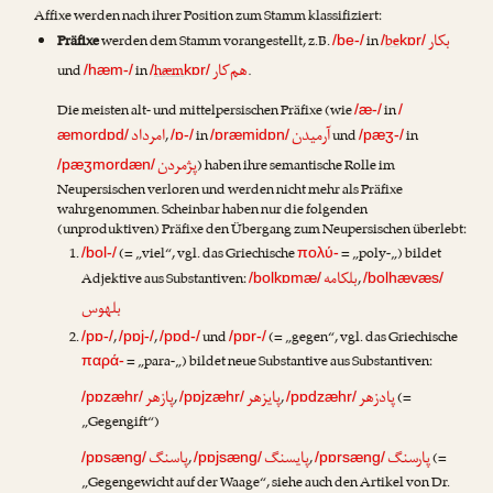
Affixe werden nach ihrer Position zum Stamm klassifiziert:
بکار
Präfixe
werden dem Stamm vorangestellt, z.B.
in
be
/be-/
/
kɒr/
هم‌کار
und
in
hæm
.
/hæm-/
/
kɒr/
Die meisten alt- und mittelpersischen Präfixe (wie
in
/æ-/
/
آرمیدن
امرداد
,
in
und
in
æmordɒd/
/ɒ-/
/ɒræmidɒn/
/pæʒ-/
پژمردن
) haben ihre semantische Rolle im
/pæʒmordæn/
Neupersischen verloren und werden nicht mehr als Präfixe
wahrgenommen. Scheinbar haben nur die folgenden
(unproduktiven) Präfixe den Übergang zum Neupersischen überlebt:
(= „viel“, vgl. das Griechische
= „poly-„) bildet
/bol-/
πολύ-
بلکامه
Adjektive aus Substantiven:
,
/bolkɒmæ/
/bolhævæs/
بلهوس
,
,
und
(= „gegen“, vgl. das Griechische
/pɒ-/
/pɒj-/
/pɒd-/
/pɒr-/
= „para-„) bildet neue Substantive aus Substantiven:
παρά-
پادزهر
پایزهر
پازهر
,
,
(=
/pɒzæhr/
/pɒjzæhr/
/pɒdzæhr/
„Gegengift“)
پارسنگ
پایسنگ
پاسنگ
,
,
(=
/pɒsæng/
/pɒjsæng/
/pɒrsæng/
„Gegengewicht auf der Waage“, siehe auch den Artikel von
Dr.