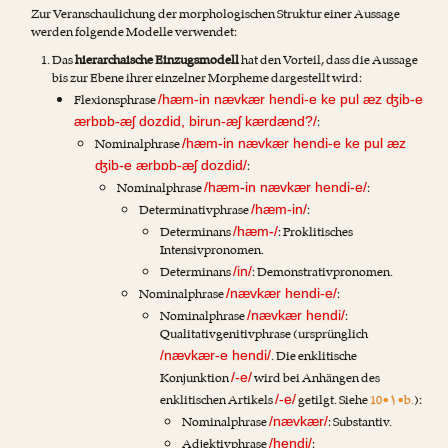
Zur Veranschaulichung der morphologischen Struktur einer Aussage
werden folgende Modelle verwendet:
Das
hierarchaische Einzugsmodell
hat den Vorteil, dass die Aussage
bis zur Ebene ihrer einzelner Morpheme dargestellt wird:
Flexionsphrase
/hæm-in nævkær hendi-e ke pul æz ʤib-e
:
ærbɒb-æʃ dozdid, birun-æʃ kærdænd?/
Nominalphrase
/hæm-in nævkær hendi-e ke pul æz
:
ʤib-e ærbɒb-æʃ dozdid/
Nominalphrase
:
/hæm-in nævkær hendi-e/
Determinativphrase
:
/hæm-in/
Determinans
: Proklitisches
/hæm-/
Intensivpronomen.
Determinans
: Demonstrativpronomen.
/in/
Nominalphrase
:
/nævkær hendi-e/
Nominalphrase
:
/nævkær hendi/
Qualitativgenitivphrase (ursprünglich
. Die enklitische
/nævkær-e hendi/
Konjunktion
wird bei Anhängen des
/-e/
enklitischen Artikels
getilgt. Siehe
10•۱•b.
):
/-e/
Nominalphrase
: Substantiv.
/nævkær/
Adjektivphrase
:
/hendi/