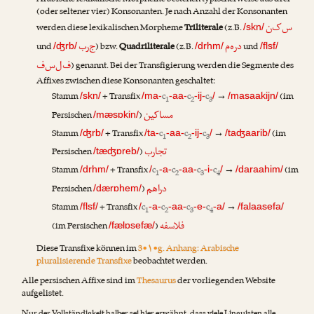
Arabische lexikalische Morpheme bestehen typischerweise aus drei
(oder seltener vier) Konsonanten. Je nach Anzahl der Konsonanten
س‌ک‌ن
werden diese lexikalischen Morpheme
Triliterale
(z.B.
/skn/
د‌ر‌ه‌م
ج‌ر‌ب
und
) bzw.
Quadriliterale
(z.B.
und
/ʤrb/
/drhm/
/flsf/
ف‌ل‌س‌ف
) genannt. Bei der Transfigierung werden die Segmente des
Affixes zwischen diese Konsonanten geschaltet:
Stamm
+ Transfix
c
c
c
→
(im
/skn/
/ma-
-aa-
-ij-
/
/masaakijn/
1
2
3
مساکین
Persischen
)
/mæsɒkin/
Stamm
+ Transfix
c
c
c
→
(im
/ʤrb/
/ta-
-aa-
-ij-
/
/taʤaarib/
1
2
3
تجارب
Persischen
)
/tæʤɒreb/
Stamm
+ Transfix
c
c
c
c
→
(im
/drhm/
/
-a-
-aa-
-i-
/
/daraahim/
1
2
3
4
دراهم
Persischen
)
/dærɒhem/
Stamm
+ Transfix
c
c
c
c
→
/flsf/
/
-a-
-aa-
-e-
-a/
/falaasefa/
1
2
3
4
فلاسفه
(im Persischen
)
/fælɒsefæ/
Diese Transfixe können im
3•۱•g. Anhang: Arabische
pluralisierende Transfixe
beobachtet werden.
Alle persischen Affixe sind im
Thesaurus
der vorliegenden Website
aufgelistet.