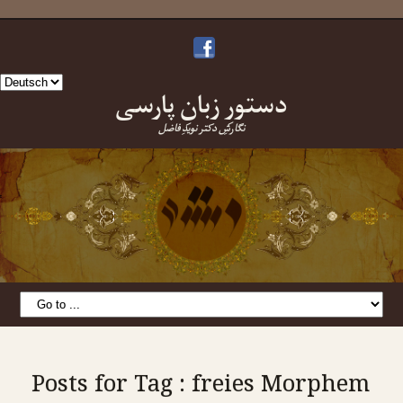
Sprache
دستورِ زبانِ پارسی
auswählen
نگارشِ دکتر نویدِ فاضل
Posts for Tag : freies Morphem