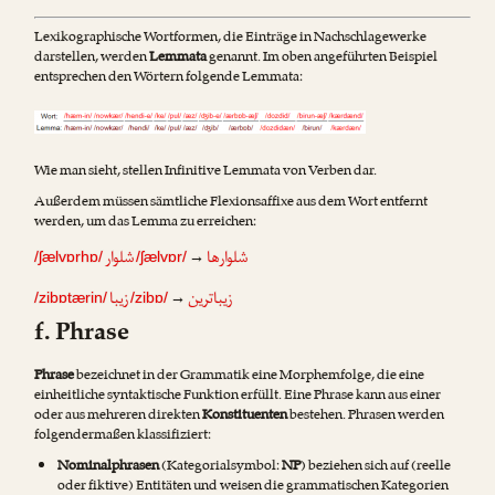
Lexikographische Wortformen, die Einträge in Nachschlagewerke
darstellen, werden
Lemmata
genannt. Im oben angeführten Beispiel
entsprechen den Wörtern folgende Lemmata:
Wie man sieht, stellen Infinitive Lemmata von Verben dar.
Außerdem müssen sämtliche Flexionsaffixe aus dem Wort entfernt
werden, um das Lemma zu erreichen:
شلوارها
شلوار
→
/ʃælvɒrhɒ/
/ʃælvɒr/
زیباترین
زیبا
→
/zibɒtærin/
/zibɒ/
f. Phrase
Phrase
bezeichnet in der Grammatik eine Morphemfolge, die eine
einheitliche syntaktische Funktion erfüllt. Eine Phrase kann aus einer
oder aus mehreren direkten
Konstituenten
bestehen. Phrasen werden
folgendermaßen klassifiziert:
Nominalphrasen
(Kategorialsymbol:
NP
) beziehen sich auf (reelle
oder fiktive) Entitäten und weisen die grammatischen Kategorien