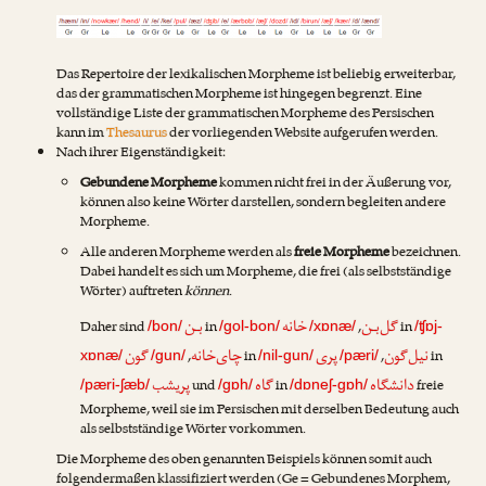
Das Repertoire der lexikalischen Morpheme ist beliebig erweiterbar,
das der grammatischen Morpheme ist hingegen begrenzt. Eine
vollständige Liste der grammatischen Morpheme des Persischen
kann im
Thesaurus
der vorliegenden Website aufgerufen werden.
Nach ihrer Eigenständigkeit:
Gebundene Morpheme
kommen nicht frei in der Äußerung vor,
können also keine Wörter darstellen, sondern begleiten andere
Morpheme.
Alle anderen Morpheme werden als
freie Morpheme
bezeichnen.
Dabei handelt es sich um Morpheme, die frei (als selbstständige
Wörter) auftreten
können
.
گل‌بـن
خانه
بـن
Daher sind
in
,
in
/bon/
/gol-bon/
/xɒnæ/
/ʧɒj-
نیل‌گون
پری
چای‌خانه
گون
,
in
,
in
xɒnæ/
/gun/
/nil-gun/
/pæri/
دانشگاه
گاه
پریشب
und
in
freie
/pæri-ʃæb/
/gɒh/
/dɒneʃ-gɒh/
Morpheme, weil sie im Persischen mit derselben Bedeutung auch
als selbstständige Wörter vorkommen.
Die Morpheme des oben genannten Beispiels können somit auch
folgendermaßen klassifiziert werden (Ge = Gebundenes Morphem,