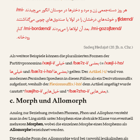
هر روز دسته‌جمعی زن و مرد و دخترها در موستان انگور می‌چیدند
/mi-
و خوشه‌هایِ درخشان را در لولا یا صندوق‌هایِ چوبی می‌گذاشتند
ʧidænd/
. بعد آن لولاها را می‌بردند
کنارِ
/mi-bordænd/
/mi-gozɒʃtænd/
رودخانه.
Sadeq Hedajat
(20. Jh. n. Chr.)
Als weitere Beispiele können die pluralisierten Formen der
بعضی
خیلی
Partitivpronomina
und
(=
/xæjl-i/
/bæʔz-i/
/xæjl-i-hɒ/
بعضی‌ها
خیلی‌ها
und
) gelten: Der
Artikel /-i/
wird von
/bæʔz-i-hɒ/
modernen Persischen Sprechern in diesen Fällen als ein Derivationssuffix
aufgefasst, weshalb der
Flexionssuffix /-hɒ/
dem Artikel angefügt wurde
بعض‌هایی
خیل‌هایی
(anstatt *
und *
).
/xæjlhɒ-i/
/bæʔzhɒ-i/
c. Morph und Allomorph
Analog zur Beziehung zwischen Phonem, Phon und Allophon versteht
man in der Linguistik unter Morphem eine abstrakte Klasse von eventuell
mehreren
Morphen
, wobei die einzelnen Morphe eines Morphems als
Allomorphe
bezeichnet werden.
Die einfache Form der Allomorphie wird bei (sowohl lexikalischen als