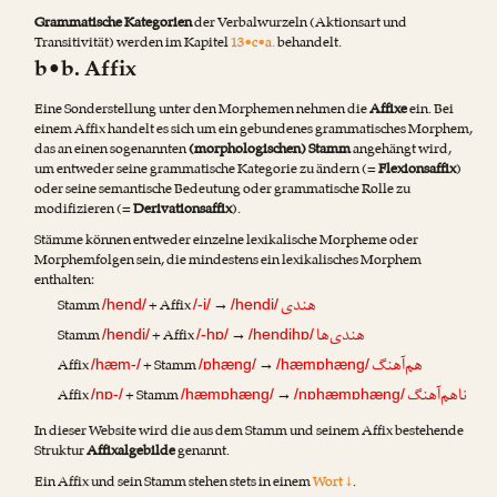
Grammatische Kategorien
der Verbalwurzeln (Aktionsart und
Transitivität) werden im Kapitel
13•c•a.
behandelt.
b•b. Affix
Eine Sonderstellung unter den Morphemen nehmen die
Affixe
ein. Bei
einem Affix handelt es sich um ein gebundenes grammatisches Morphem,
das an einen sogenannten
(morphologischen) Stamm
angehängt wird,
um entweder seine grammatische Kategorie zu ändern (=
Flexionsaffix
)
oder seine semantische Bedeutung oder grammatische Rolle zu
modifizieren (=
Derivationsaffix
).
Stämme können entweder einzelne lexikalische Morpheme oder
Morphemfolgen sein, die mindestens ein lexikalisches Morphem
enthalten:
هندی
Stamm
+ Affix
→
/hend/
/-i/
/hendi/
هندی‌ها
Stamm
+ Affix
→
/hendi/
/-hɒ/
/hendihɒ/
هم‌آهنگ
Affix
+ Stamm
→
/hæm-/
/ɒhæng/
/hæmɒhæng/
ناهم‌آهنگ
Affix
+ Stamm
→
/nɒ-/
/hæmɒhæng/
/nɒhæmɒhæng/
In dieser Website wird die aus dem Stamm und seinem Affix bestehende
Struktur
Affixalgebilde
genannt.
Ein Affix und sein Stamm stehen stets in einem
Wort ↓
.