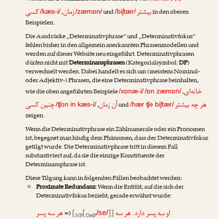
بیشتر
زمان
کسی
,
und
in den oberen
/kæs-i/
/zæmɒn/
/biʃtær/
Beispielen.
Die Ausdrücke „Determinativphrase“ und „Determinativfokus“
fehlen bisher in den allgemein anerkannten Phrasenmodellen und
werden auf dieser Website neu eingeführt. Determinativphrasen
dürfen nicht mit
Determinansphrasen
(Kategorialsymbol:
DP
)
verwechselt werden. Dabei handelt es sich um (meistens Nominal-
oder Adjektiv-) Phrasen, die eine Determinativphrase beinhalten,
خانه‌ای
wie die oben angeführten Beispiele
,
/xɒnæ-i/
/ɒn zæmɒn/
هر چه بیشتر
آن زمان
چنین کسی
,
und
/ʧon in kæs-i/
/hær ʧe biʃtær/
zeigen.
Wenn die Determinativphrase ein Zählnumerale oder ein Pronomen
ist, begegnet man häufig dem Phänomen, dass der Determinativfokus
getilgt
wurde. Die Determinativphrase tritt in diesem Fall
substantiviert auf, da sie die einzige Konstituente der
Determinansphrase ist.
Diese Tilgung kann in folgenden Fällen beobachtet werden:
Proximate Redundanz
: Wenn die Entität, auf die sich der
Determinativfokus bezieht, gerade erwähnt wurde:
هر سه پسر
(=
[
[
]]
دارد. هر سه
سه پسر
او
/se/
NP
DetP