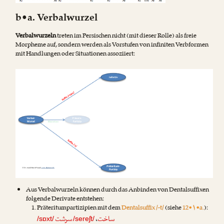
b•a. Verbalwurzel
Verbalwurzeln
treten im Persischen nicht (mit dieser Rolle) als freie
Morpheme auf, sondern werden als Vorstufen von infiniten Verbformen
mit Handlungen oder Situationen assoziiert:
Aus Verbalwurzeln können durch das Anbinden von Dentalsuffixen
folgende Derivate entstehen:
Präteritumpartizipien mit dem
Dentalsuffix /-t/
(siehe
12•۱•a.
):
ساخت
سرشت
،
/sɒxt/
/sereʃt/