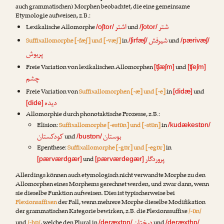
auch grammatischen) Morphen beobachtet, die eine gemeinsame
Etymologie aufweisen, z.B.:
شتر
اشتر
Lexikalische Allomorphe
und
/oʃtor/
/ʃotor/
شیرفش
Suffixallomorphe [-fæʃ] und [-væʃ]
in
und
/ʃirfæʃ/
/pærivæʃ/
پریوش
Freie Variation von lexikalischen Allomorphen
und
[ʧæʃm]
[ʧeʃm]
چشم
Freie Variation von
Suffixallomorphen [-æ] und [-e]
in
und
[didæ]
دیده
[dide]
Allomorphie durch phonotaktische Prozesse, z.B.:
Elision:
Suffixallomorphe [-estɒn] und [-stɒn]
in
/kudækestɒn/
بوستان
کودکستان
und
/bustɒn/
Epenthese:
Suffixallomorphe [-gɒr] und [-egɒr]
in
پروردگار
und
[pærværdgær]
[pærværdegær]
Allerdings können auch etymologisch nicht verwandte Morphe zu den
Allomorphen eines Morphems gerechnet werden, und zwar dann, wenn
sie dieselbe Funktion aufweisen. Dies ist typischerweise bei
Flexionsaffixen
der Fall, wenn mehrere Morphe dieselbe Modifikation
der grammatischen Kategorie bewirken, z.B. die Flexionssuffixe
/-ɒn/
درختان
und
/-hɒ/
, welche den Plural in
und
/deræxtɒn/
/deræxthɒ/