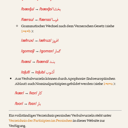
بخشا
→
/bæxʃu/
/bæxʃɒ/
فرسا
→
/færsu/
/færsɒ/
Grammatischer Wechsel nach dem Vernerschen Gesetz (siehe
1•e•b.
):
افروز
→
/æfrux/
/æfruz/
گمار
→
/gomɒʃ/
/gomɒr/
بنـد
→
/bæs/
/bænd/
آشوب
→
/ɒʃuf/
/ɒʃub/
Aus Verbalwurzeln können durch Apophonie (Indoeuropäischen
Ablaut) auch Nominalpartizipien gebildet werden (siehe
1•e•a.
):
کار
→
/kær/
/kɒr/
بار
→
/bor/
/bɒr/
Ein vollständiges Verzeichnis persischer Verbalwurzeln steht unter
Verzeichnis der Partizipien im Persischen
in dieser Website zur
Verfügung.