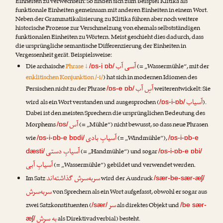
Einheiten zu verwechseln: So finden sich zum Beispiel Klitika als
funktionale Einheiten gemeinsam mit anderen Einheiten in einem Wort.
Neben der Grammatikalisierung zu Klitika führen aber noch weitere
historische Prozesse zur Verschmelzung von ehemals selbstständigen
funktionalen Einheiten zu Wörtern. Meist geschieht dies dadurch, dass
die ursprüngliche semantische Differenzierung der Einheiten in
Vergessenheit gerät. Beispielsweise:
آسی آب
Die archaische
Phrase ↓
(= „Wassermühle“, mit der
/ɒs-i ɒb/
enklitischen Konjunktion /-i/
) hat sich in modernen Idiomen des
آسِ آب
Persischen nicht zu der Phrase
weiterentwickelt: Sie
/ɒs-e ɒb/
آسیاب
wird als ein Wort verstanden und ausgesprochen (
).
/ɒs-i-ɒb/
Dabei ist den meisten Sprechern die ursprünglichen Bedeutung des
آس
Morphems
(= „Mühle“) nicht bewusst, so dass neue Phrasen
/ɒs/
آسیابِ بادی
wie
(= „Windmühle“),
/ɒs-i-ɒb-e bɒdi/
/ɒs-i-ɒb-e
آسیابِ دستی
(= „Handmühle“) und sogar
dæsti/
/ɒs-i-ɒb-e ɒbi/
آسیابِ آبی
(= „Wassermühle“) gebildet und verwendet werden.
سربه‌سرش گذاشته‌اند
Im Satz
wird der Ausdruck
/sær-be-sær-æʃ/
سربه‌سرش
von Sprechern als ein Wort aufgefasst, obwohl er sogar aus
سر
zwei Satzkonstituenten (
als direktes Objekt und
/sær/
/be sær-
به سرش
als Direktivadverbial) besteht.
æʃ/