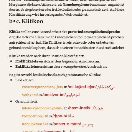
Nur der Vollständigkeit halber sei hier erwähnt, dass viele Linguisten alle
Morpheme, die keine Affixe sind, als
Grundmorpheme
bezeichnen, ungeachtet
dessen, ob sie gebunden oder frei, lexikalisch oder grammatisch sind. Auf diese
Klassifizierung wird im vorliegenden Werk verzichtet.
b•c. Klitikon
Klitika
stellen eine Besonderheit der
proto-indoeuropäischen Sprache
dar, die sich vor allem in den Griechischen und Indo-Iranischen Sprachen
aufrechterhalten hat. Ein Klitikon ist ein schwach- oder unbetontes
gebundenes Morphem, das sich an einen benachbarten Ausdruck anlehnt.
Klitika werden nach ihrer Position klassifiziert:
Proklitika
lehnen sich an den
folgenden
Ausdruck an.
Enklitika
lehnen sich an den
vorangehenden
Ausdruck an.
Es gibt sowohl lexikalische als auch grammatische Klitika:
Lexikalisch:
می‌کشدشان
Possessivpronomen /-ʃɒn/
in
/mi-koʃæd-eʃɒn/
امیدواریم
Verb /-im/
in
/omidvɒr-im/
Grammatisch:
هم‌اینک
Intensivpronomen /hæm-/
in
/hæm-inæk/
جانا
Postposition /-ɒ/
in
/ʤɒn-ɒ/
پسرِ من
Konjunktion /-e/
in
/pesær-e mæn/
/soxænɒn-i/