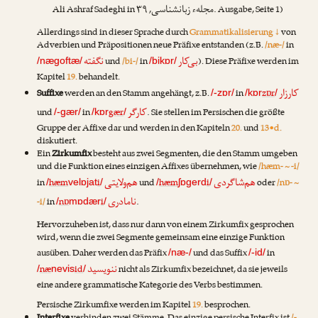
مجلهء زبانشناسی
Ali Ashraf Sadeghi
in
, ۳۹. Ausgabe, Seite 1)
Allerdings sind in dieser Sprache durch
Grammatikalisierung ↓
von
Adverbien und Präpositionen neue Präfixe entstanden (z.B.
/næ-/
in
بی‌کار
نگفته
und
/bi-/
in
). Diese Präfixe werden im
/nægoftæ/
/bikɒr/
Kapitel
19.
behandelt.
کارزار
Suffixe
werden an den Stamm angehängt, z.B.
in
zɒr
/-zɒr/
/kɒr
/
کارگر
und
in
gær
. Sie stellen im Persischen die größte
/-gær/
/kɒr
/
Gruppe der Affixe dar und werden in den Kapiteln
20.
und
13•d.
diskutiert.
Ein
Zirkumfix
besteht aus zwei Segmenten, die den Stamm umgeben
und die Funktion eines einzigen Affixes übernehmen, wie
/hæm- ~ -i/
هم‌شاگردی
هم‌ولایتی
in
hæm
i
und
hæm
i
oder
/nɒ- ~
/
velɒjat
/
/
ʃɒgerd
/
نامادری
-i/
in
nɒ
i
.
/
mɒdær
/
Hervorzuheben ist, dass nur dann von einem Zirkumfix gesprochen
wird, wenn die zwei Segmente gemeinsam eine einzige Funktion
ausüben. Daher werden das Präfix
und das Suffix
in
/næ-/
/-id/
ننویسید
næ
id
nicht als Zirkumfix bezeichnet, da sie jeweils
/
nevis
/
eine andere grammatische Kategorie des Verbs bestimmen.
Persische Zirkumfixe werden im Kapitel
19.
besprochen.