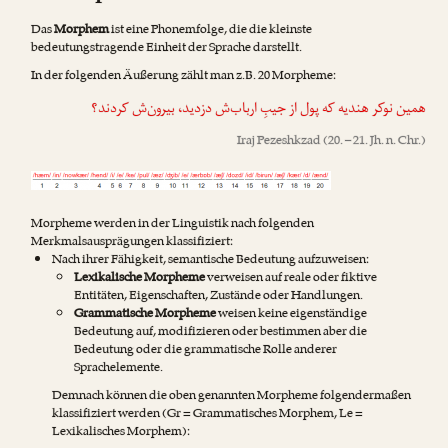
Das
Morphem
ist eine Phonemfolge, die die kleinste
bedeutungstragende Einheit der Sprache darstellt.
In der folgenden Äußerung zählt man z.B. 20 Morpheme:
همین نوکر هندیه که پول از جیبِ ارباب‌ش دزدید، بیرون‌ش کردند؟
Iraj Pezeshkzad
(20. – 21. Jh. n. Chr.)
Morpheme werden in der Linguistik nach folgenden
Merkmalsausprägungen klassifiziert:
Nach ihrer Fähigkeit, semantische Bedeutung aufzuweisen:
Lexikalische Morpheme
verweisen auf reale oder fiktive
Entitäten, Eigenschaften, Zustände oder Handlungen.
Grammatische Morpheme
weisen keine eigenständige
Bedeutung auf, modifizieren oder bestimmen aber die
Bedeutung oder die grammatische Rolle anderer
Sprachelemente.
Demnach können die oben genannten Morpheme folgendermaßen
klassifiziert werden (Gr = Grammatisches Morphem, Le =
Lexikalisches Morphem):