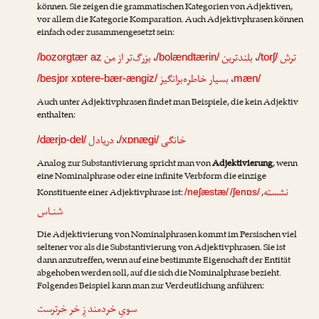
können. Sie zeigen die grammatischen Kategorien von Adjektiven,
vor allem die Kategorie Komparation. Auch Adjektivphrasen können
einfach oder zusammengesetzt sein:
بزرگ‌تر از من
،
بلندترین
،
ترش
/bozorgtær az
/bolændtærin/
/torʃ/
بسیار خاطره‌برانگیز
،
/besjɒr xɒtere-bær-ængiz/
mæn/
Auch unter Adjektivphrasen findet man Beispiele, die kein Adjektiv
enthalten:
دریادل
،
خانگی
/dærjɒ-del/
/xɒnægi/
Analog zur Substantivierung spricht man von
Adjektivierung
, wenn
eine Nominalphrase oder eine infinite Verbform die einzige
نشسته
Konstituente einer Adjektivphrase ist:
,
/neʃæstæ/
/ʃenɒs/
شنـاس
Die Adjektivierung von Nominalphrasen kommt im Persischen viel
seltener vor als die Substantivierung von Adjektivphrasen. Sie ist
dann anzutreffen, wenn auf eine bestimmte Eigenschaft der Entität
abgehoben werden soll, auf die sich die Nominalphrase bezieht.
Folgendes Beispiel kann man zur Verdeutlichung anführen:
سویِ خردمند زِ خر
خر
ترست