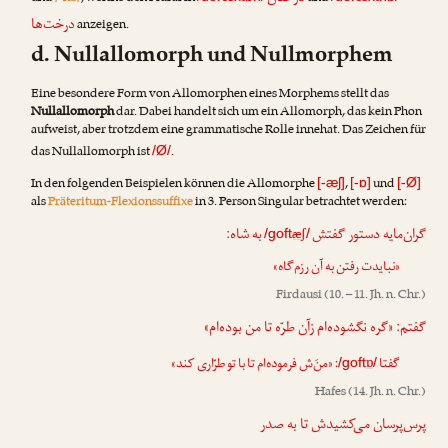
درخت‌ها
anzeigen.
d. Nullallomorph und Nullmorphem
Eine besondere Form von Allomorphen eines Morphems stellt das
Nullallomorph
dar. Dabei handelt sich um ein Allomorph, das kein Phon
aufweist, aber trotzdem eine grammatische Rolle innehat. Das Zeichen für
das Nullallomorph ist
.
/Ø/
In den folgenden Beispielen können die Allomorphe
,
und
[-æʃ]
[-ɒ]
[-Ø]
als
Präteritum-Flexionssuffixe
in 3. Person Singular betrachtet werden:
گران‌مایه دستور گفتش
به شاه:
æʃ
/goft
/
«نبایدت رفتن به آن رزم‌گاه»
Firdausi
(10. – 11. Jh. n. Chr.)
گفتم: «گره نگشوده‌ام زآن طرّه تا من بوده‌ام»
: «منَ‌ش فرموده‌ام تا با تو طرّاری کند»
ɒ
گفتا
/goft
/
Hafes
(14. Jh. n. Chr.)
پرس‌پرسان می‌کشیدش تا به صدر