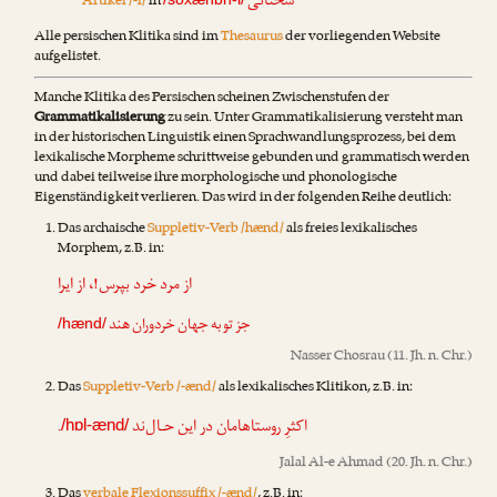
سخنانی
Artikel /-i/
in
Alle persischen Klitika sind im
Thesaurus
der vorliegenden Website
aufgelistet.
Manche Klitika des Persischen scheinen Zwischenstufen der
Grammatikalisierung
zu sein. Unter Grammatikalisierung versteht man
in der historischen Linguistik einen Sprachwandlungsprozess, bei dem
lexikalische Morpheme schrittweise gebunden und grammatisch werden
und dabei teilweise ihre morphologische und phonologische
Eigenständigkeit verlieren. Das wird in der folgenden Reihe deutlich:
Das archaische
Suppletiv-Verb /hænd/
als freies lexikalisches
Morphem, z.B. in:
از مرد خرد بپرس!، از ایرا
جز تو به جهان خردوران هند
/hænd/
Nasser Chosrau
(11. Jh. n. Chr.)
Das
Suppletiv-Verb /-ænd/
als lexikalisches Klitikon, z.B. in:
.
اکثرِ روستاهامان در این حـال‌ند
/hɒl-ænd/
Jalal Al-e Ahmad
(20. Jh. n. Chr.)
Das
verbale Flexionssuffix /-ænd/
, z.B. in: