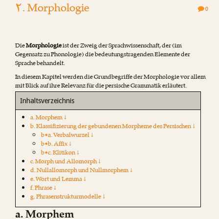
۲. Morphologie
0
Die
Morphologie
ist der Zweig der Sprachwissenschaft, der (im
Gegensatz zu Phonologie) die bedeutungstragenden Elemente der
Sprache behandelt.
In diesem Kapitel werden die Grundbegriffe der Morphologie vor allem
mit Blick auf ihre Relevanz für die persische Grammatik erläutert.
Inhaltsverzeichnis
a. Morphem ↓
b. Klassifizierung der gebundenen Morpheme des Persischen ↓
b•a. Verbalwurzel ↓
b•b. Affix ↓
b•c. Klitikon ↓
c. Morph und Allomorph ↓
d. Nullallomorph und Nullmorphem ↓
e. Wort und Lemma ↓
f. Phrase ↓
g. Phrasenstrukturmodelle ↓
a. Morphem