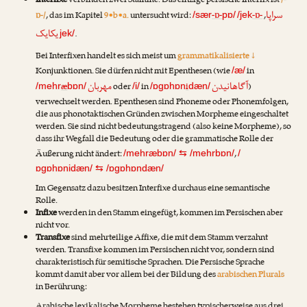
Interfixe
verbinden zwei Stämme. Das einzige persische Interfix ist
/-
سراپا
ɒ-/
, das im Kapitel
9•b•a.
untersucht wird:
-ɒ-
-ɒ-
,
/sær
pɒ/
/jek
یکایک
.
jek/
Bei Interfixen handelt es sich meist um
grammatikalisierte ↓
Konjunktionen. Sie dürfen nicht mit Epenthesen (wie
in
/æ/
آگاهانیدن
مهربان
æ
oder
in
i
)
/mehr
bɒn/
/i/
/ɒgɒhɒn
dæn/
verwechselt werden. Epenthesen sind Phoneme oder Phonemfolgen,
die aus phonotaktischen Gründen zwischen Morpheme eingeschaltet
werden. Sie sind nicht bedeutungstragend (also keine Morpheme), so
dass ihr Wegfall die Bedeutung oder die grammatische Rolle der
Äußerung nicht ändert:
,
/mehræbɒn/
⇆
/mehrbɒn/
/
ɒgɒhɒnidæn/
⇆
/ɒgɒhɒndæn/
Im Gegensatz dazu besitzen Interfixe durchaus eine semantische
Rolle.
Infixe
werden in den Stamm eingefügt, kommen im Persischen aber
nicht vor.
Transfixe
sind mehrteilige Affixe, die mit dem Stamm verzahnt
werden. Transfixe kommen im Persischen nicht vor, sondern sind
charakteristisch für semitische Sprachen. Die Persische Sprache
kommt damit aber vor allem bei der Bildung des
arabischen Plurals
in Berührung: