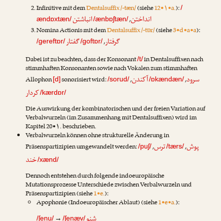
Infinitive mit dem
Dentalsuffix /-tæn/
(siehe
12•۱•a.
):
/
انداختن
انباشتن
,
ændɒxtæn/
/ænbɒʃtæn/
Nomina Actionis mit dem
Dentalsuffix /-tɒr/
(siehe
3•d•a•a
):
گرفتار
گفتار
,
/gereftɒr/
/goftɒr/
Dabei ist zu beachten, dass der Konsonant
in Dentalsuffixen nach
/t/
stimmhaften Konsonanten sowie nach Vokalen zum stimmhaften
سرود
آکندن
Allophon
sonorisiert wird:
,
,
[d]
/sorud/
/ɒkændæn/
کردار
/kærdɒr/
Die Auswirkung der kombinatorischen und der freien Variation auf
Verbalwurzeln (im Zusammenhang mit Dentalsuffixen) wird im
Kapitel 20•۱. beschrieben.
Verbalwurzeln können ohne strukturelle Änderung in
پوش
ترس
Präsenspartizipien umgewandelt werden:
,
,
/puʃ/
/tærs/
خند
/xænd/
Dennoch entstehen durch folgende indoeuropäische
Mutationsprozesse Unterschiede zwischen Verbalwurzeln und
Präsenspartizipien (siehe
1•e.
):
Apophonie (Indoeuropäischer Ablaut) (siehe
1•e•a.
):
شنو
→
/ʃenu/
/ʃenæv/