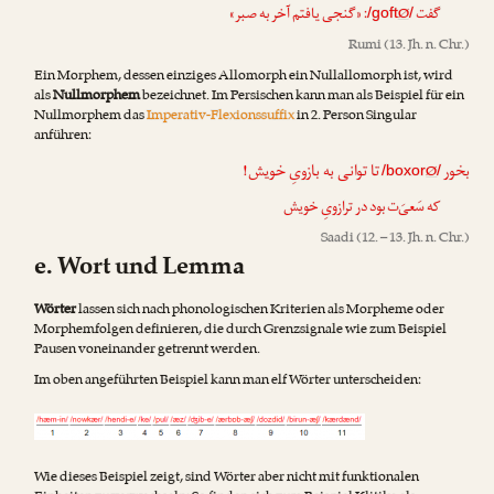
: «گنجی یافتم آخر به صبر»
Ø
گفت
/goft
/
Rumi
(13. Jh. n. Chr.)
Ein Morphem, dessen einziges Allomorph ein Nullallomorph ist, wird
als
Nullmorphem
bezeichnet. Im Persischen kann man als Beispiel für ein
Nullmorphem das
Imperativ-Flexionssuffix
in 2. Person Singular
anführen:
بخور
تا توانی به بازویِ خویش!
Ø
/boxor
/
که سَعیَ‌ت بود در ترازویِ خویش
Saadi
(12. – 13. Jh. n. Chr.)
e. Wort und Lemma
Wörter
lassen sich nach phonologischen Kriterien als Morpheme oder
Morphemfolgen definieren, die durch Grenzsignale wie zum Beispiel
Pausen voneinander getrennt werden.
Im oben angeführten Beispiel kann man elf Wörter unterscheiden:
Wie dieses Beispiel zeigt, sind Wörter aber nicht mit funktionalen