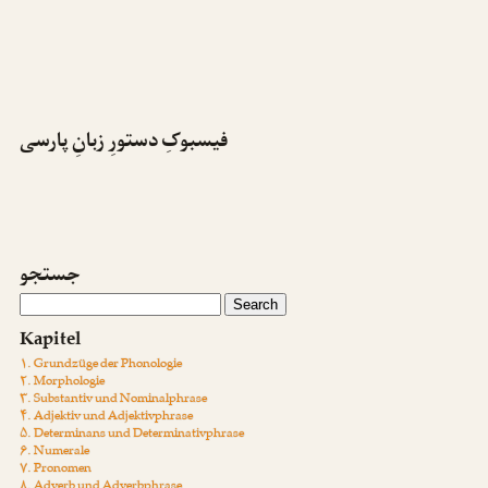
فیسبوکِ دستورِ زبانِ پارسی
جستجو
Kapitel
۱. Grundzüge der Phonologie
۲. Morphologie
۳. Substantiv und Nominalphrase
۴. Adjektiv und Adjektivphrase
۵. Determinans und Determinativphrase
۶. Numerale
۷. Pronomen
۸. Adverb und Adverbphrase