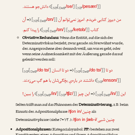
دانش‌جو هستند.
)
[
[
] [
]]
/se/
/pesær/
NP
DetP
NP
آن
(=
[
[
]]
خریدم. امروز نمی‌توانم آن
کتابی
من دیروز
/ɒn/
NP
DetP
را پیدا کنم.
)
[
[
] [
]]
کتاب
/ɒn/
/ketɒb/
NP
DetP
NP
Obviative Redundanz
: Wenn die Entität, auf die sich der
Determinativfokus bezieht, zwar gerade
nicht
erwähnt wurde,
der Angesprochene aber dennoch weiß, um was es geht, oder
wenn seine Aufmerksamkeit mit der Äußerung gerade darauf
gelenkt werden soll:
[
[
]
دو تا انسان
(=
[
[
]]
دو تا
/do tɒ/
/do tɒ/
NP
DetP
NP
DetP
داشتند در باره‌یِ بچّگی‌شان با هم گپ می‌زدند.
)
[
]]
/ensɒn/
NP
را ببین!
)
[
[
] [
]]
این چیز
(=
[
[
]]
این
/in/
/ʧiz/
/in/
NP
DetP
NP
NP
DetP
Selten trifft man auf das Phänomen der
Determinativierung
, z.B. beim
چنین
Einsatz der Adpositionalphrase
als
/ʧon in/
چنین شبی
Determinativphrase (siehe 7•۱۳.):
/ʧon in ʃæb-i/
Adpositionalphrasen
(Kategorialsymbol:
PP
) bestehen aus zwei