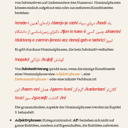
von Substantiven auf (insbesondere den Numerus). Nominalphrasen
können einfach aufgebaut sein oder aus mehreren Konstituenten
bestehen:
اراده‌ای آهنین
،
دریایِ سیاه
،
باد
/erɒde-i
/dærjɒ-je siɒh/
/bɒd/
دکترایِ زمین‌شناسی از دانشگاهِ
،
چنین کسی
،
/ʧon in kæs-i/
ɒhænin/
تبریز
/doktorɒj-e zæmin-ʃenɒsi æz dɒneʃ-gɒh-e tæbriz/
Es gibt durchaus Nominalphrasen, die kein Substantiv enthalten:
ناپاکی
،
کوشش
/nɒpɒki/
/kuʃeʃ/
Von
Substantivierung
spricht man, wenn die einzige Konstituente
einer Nominalphrase eine
Adjektivphrase ↓
, eine
Determinativphrase ↓
oder eine infinite Verbform ist:
این
،
همان
،
گرم‌کن
،
کلان‌تر
/hæm-ɒn/
/gærm-kon/
/kælɒntær/
سوز
،
گذشت
،
/suz/
/gozæʃt/
/in/
Die grammatischen Aspekte der Nominalphrasen werden im Kapitel
3. behandelt.
Adjektivphrasen
(Kategorialsymbol:
AP
) beziehen sich nicht auf
ganze Entitäten, sondern auf Eigenschaften, die Entitäten aufweisen