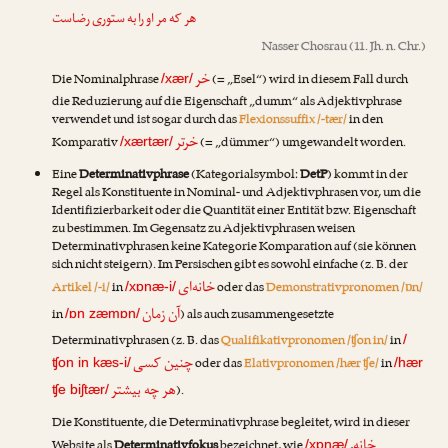
هر که مر او را به ستوری رضاست
Nasser Chosrau
(11. Jh. n. Chr.)
خر
Die Nominalphrase
(= „Esel“) wird in diesem Fall durch
/xær/
die Reduzierung auf die Eigenschaft „dumm“ als Adjektivphrase
verwendet und ist sogar durch das
Flexionssuffix /-tær/
in den
خرتر
Komparativ
(= „dümmer“) umgewandelt worden.
/xærtær/
Eine
Determinativphrase
(Kategorialsymbol:
DetP
) kommt in der
Regel als Konstituente in Nominal- und Adjektivphrasen vor, um die
Identifizierbarkeit oder die Quantität einer Entität bzw. Eigenschaft
zu bestimmen. Im Gegensatz zu Adjektivphrasen weisen
Determinativphrasen keine Kategorie Komparation auf (sie können
sich nicht steigern). Im Persischen gibt es sowohl einfache (z. B. der
خانه‌ای
Artikel /-i/
in
oder das
Demonstrativpronomen /ɒn/
/xɒnæ-i/
آن زمان
in
) als auch zusammengesetzte
/ɒn zæmɒn/
Determinativphrasen (z. B. das
Qualifikativpronomen /ʧon in/
in
/
چنین کسی
oder das
Elativpronomen /hær ʧe/
in
ʧon in kæs-i/
/hær
هر چه بیشتر
).
ʧe biʃtær/
Die Konstituente, die Determinativphrase begleitet, wird in dieser
خانه
Website als
Determinativfokus
bezeichnet, wie
,
/xɒnæ/