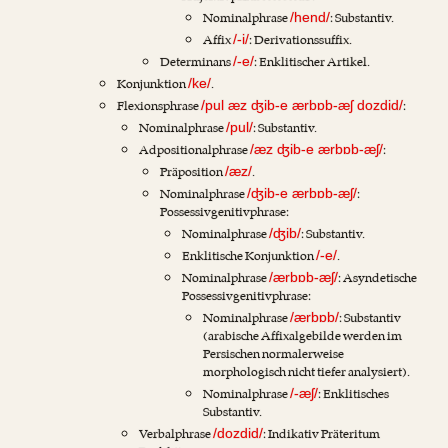
Nominalphrase
: Substantiv.
/hend/
Affix
: Derivationssuffix.
/-i/
Determinans
: Enklitischer Artikel.
/-e/
Konjunktion
.
/ke/
Flexionsphrase
:
/pul æz ʤib-e ærbɒb-æʃ dozdid/
Nominalphrase
: Substantiv.
/pul/
Adpositionalphrase
:
/æz ʤib-e ærbɒb-æʃ/
Präposition
.
/æz/
Nominalphrase
:
/ʤib-e ærbɒb-æʃ/
Possessivgenitivphrase:
Nominalphrase
: Substantiv.
/ʤib/
Enklitische Konjunktion
.
/-e/
Nominalphrase
: Asyndetische
/ærbɒb-æʃ/
Possessivgenitivphrase:
Nominalphrase
: Substantiv
/ærbɒb/
(arabische Affixalgebilde werden im
Persischen normalerweise
morphologisch nicht tiefer analysiert).
Nominalphrase
: Enklitisches
/-æʃ/
Substantiv.
Verbalphrase
: Indikativ Präteritum
/dozdid/