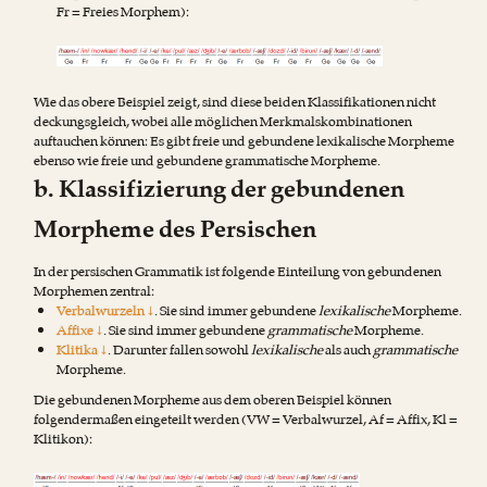
Fr = Freies Morphem):
Wie das obere Beispiel zeigt, sind diese beiden Klassifikationen nicht
deckungsgleich, wobei alle möglichen Merkmalskombinationen
auftauchen können: Es gibt freie und gebundene lexikalische Morpheme
ebenso wie freie und gebundene grammatische Morpheme.
b. Klassifizierung der gebundenen
Morpheme des Persischen
In der persischen Grammatik ist folgende Einteilung von gebundenen
Morphemen zentral:
Verbalwurzeln ↓
. Sie sind immer gebundene
lexikalische
Morpheme.
Affixe ↓
. Sie sind immer gebundene
grammatische
Morpheme.
Klitika ↓
. Darunter fallen sowohl
lexikalische
als auch
grammatische
Morpheme.
Die gebundenen Morpheme aus dem oberen Beispiel können
folgendermaßen eingeteilt werden (VW = Verbalwurzel, Af = Affix, Kl =
Klitikon):