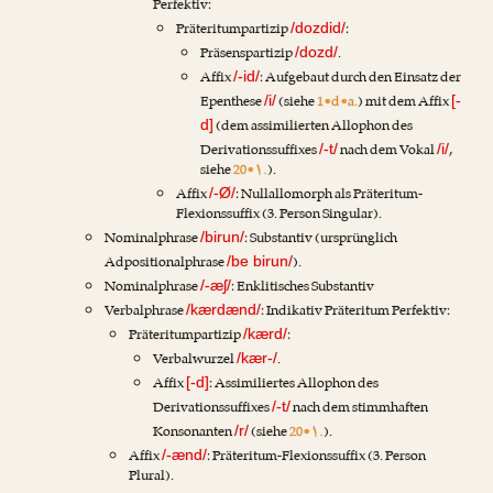
Perfektiv:
Präteritumpartizip
:
/dozdid/
Präsenspartizip
.
/dozd/
Affix
: Aufgebaut durch den Einsatz der
/-id/
Epenthese
(siehe
1•d•a.
) mit dem Affix
/i/
[-
(dem assimilierten Allophon des
d]
Derivationssuffixes
nach dem Vokal
,
/-t/
/i/
siehe
20•۱.
).
Affix
: Nullallomorph als Präteritum-
/-Ø/
Flexionssuffix (3. Person Singular).
Nominalphrase
: Substantiv (ursprünglich
/birun/
Adpositionalphrase
).
/be birun/
Nominalphrase
: Enklitisches Substantiv
/-æʃ/
Verbalphrase
: Indikativ Präteritum Perfektiv:
/kærdænd/
Präteritumpartizip
:
/kærd/
Verbalwurzel
.
/kær-/
Affix
: Assimiliertes Allophon des
[-d]
Derivationssuffixes
nach dem stimmhaften
/-t/
Konsonanten
(siehe
20•۱.
).
/r/
Affix
: Präteritum-Flexionssuffix (3. Person
/-ænd/
Plural).