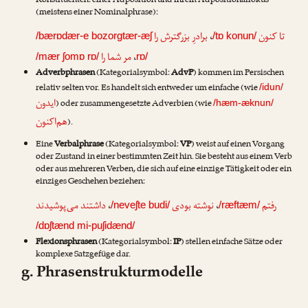
Konstituenten: einer Adposition und ihrem Adpositionalfokus
(meistens einer Nominalphrase):
برادرِ بزرگترش را
،
تا کنون
/bærɒdær-e bozorgtær-æʃ
/tɒ konun/
مر شما را
،
/mær ʃomɒ rɒ/
rɒ/
Adverbphrasen
(Kategorialsymbol:
AdvP
) kommen im Persischen
relativ selten vor. Es handelt sich entweder um einfache (wie
/idun/
ایدون
) oder zusammengesetzte Adverbien (wie
/hæm-æknun/
هم‌اکنون
).
Eine
Verbalphrase
(Kategorialsymbol:
VP
) weist auf einen Vorgang
oder Zustand in einer bestimmten Zeit hin. Sie besteht aus einem Verb
oder aus mehreren Verben, die sich auf eine einzige Tätigkeit oder ein
einziges Geschehen beziehen:
داشتند می‌پوشیدند
،
نوشته بودی
،
رفتم
/neveʃte budi/
/ræftæm/
/dɒʃtænd mi-puʃidænd/
Flexionsphrasen
(Kategorialsymbol:
IP
) stellen einfache Sätze oder
komplexe Satzgefüge dar.
g. Phrasenstrukturmodelle