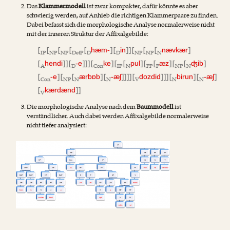
Das
Klammermodell
ist zwar kompakter, dafür könnte es aber
schwierig werden, auf Anhieb die richtigen Klammerpaare zu finden.
Dabei befasst sich die morphologische Analyse normalerweise nicht
mit der inneren Struktur der Affixalgebilde:
[
[
[
[
[
] [
]] [
[
[
]
hæm-
in
nævkær
IP
NP
NP
DetP
D
D
NP
NP
N
[
]] [
]]] [
] [
[
] [
[
] [
[
]
hendi
-e
ke
pul
æz
ʤib
A
D
Con
IP
N
PP
P
NP
N
[
] [
[
] [
]]]] [
]]] [
] [
]
-e
ærbɒb
-æʃ
dozdid
birun
-æʃ
Con
NP
N
N
V
N
N
[
]]
kærdænd
V
Die morphologische Analyse nach dem
Baummodell
ist
verständlicher. Auch dabei werden Affixalgebilde normalerweise
nicht tiefer analysiert: