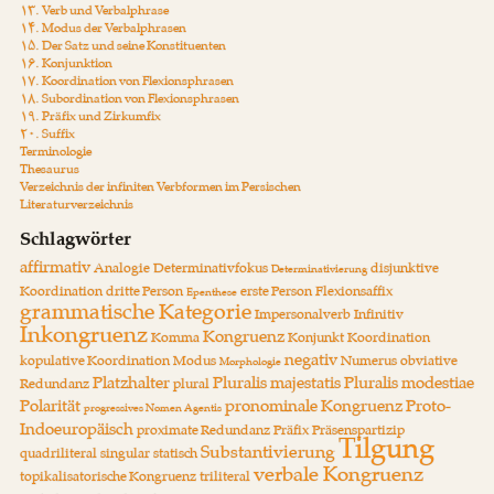
۱۳. Verb und Verbalphrase
۱۴. Modus der Verbalphrasen
۱۵. Der Satz und seine Konstituenten
۱۶. Konjunktion
۱۷. Koordination von Flexionsphrasen
۱۸. Subordination von Flexionsphrasen
۱۹. Präfix und Zirkumfix
۲۰. Suffix
Terminologie
Thesaurus
Verzeichnis der infiniten Verbformen im Persischen
Literaturverzeichnis
Schlagwörter
affirmativ
Analogie
Determinativfokus
disjunktive
Determinativierung
Koordination
dritte Person
erste Person
Flexionsaffix
Epenthese
grammatische Kategorie
Impersonalverb
Infinitiv
Inkongruenz
Kongruenz
Komma
Konjunkt
Koordination
negativ
kopulative Koordination
Modus
Numerus
obviative
Morphologie
Platzhalter
Pluralis majestatis
Pluralis modestiae
Redundanz
plural
Polarität
pronominale Kongruenz
Proto-
progressives Nomen Agentis
Indoeuropäisch
proximate Redundanz
Präfix
Präsenspartizip
Tilgung
Substantivierung
quadriliteral
singular
statisch
verbale Kongruenz
topikalisatorische Kongruenz
triliteral