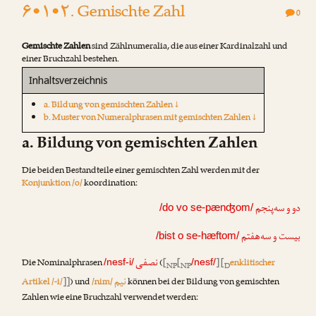
۶•۱•۲. Gemischte Zahl
0
Gemischte Zahlen
sind Zählnumeralia, die aus einer Kardinalzahl und
einer Bruchzahl bestehen.
Inhaltsverzeichnis
a. Bildung von gemischten Zahlen ↓
b. Muster von Numeralphrasen mit gemischten Zahlen ↓
a. Bildung von gemischten Zahlen
Die beiden Bestandteile einer gemischten Zahl werden mit der
Konjunktion /o/
koordination:
دو و سه‌پنجم
/do vo se-pænʤom/
بیست و سه‌هفتم
/bist o se-hæftom/
نصفی
Die Nominalphrasen
(
[
[
] [
enklitischer
/nesf-i/
/nesf/
NP
NP
D
نیم
Artikel /-i/
]]
) und
/nim/
können bei der Bildung von gemischten
Zahlen wie eine Bruchzahl verwendet werden: