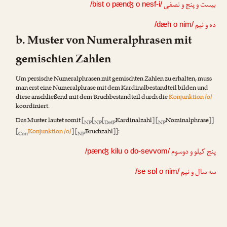
بیست و پنج و نصفی
/bist o pænʤ o nesf-i/
ده و نیم
/dæh o nim/
b. Muster von Numeralphrasen mit
gemischten Zahlen
Um persische Numeralphrasen mit gemischten Zahlen zu erhalten, muss
man erst eine Numeralphrase mit dem Kardinalbestandteil bilden und
diese anschließend mit dem Bruchbestandteil durch die
Konjunktion /o/
koordiniert.
Das Muster lautet somit
[
[
[
Kardinalzahl
] [
Nominalphrase
]]
NP
NP
DetP
NP
[
Konjunktion /o/
] [
Bruchzahl
]]
:
Con
NP
پنج کیلو و دو‌سوم
/pænʤ kilu o do-sevvom/
سه سال و نیم
/se sɒl o nim/