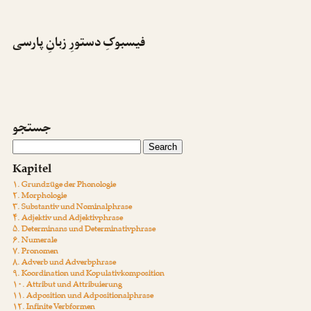
فیسبوکِ دستورِ زبانِ پارسی
جستجو
Kapitel
۱. Grundzüge der Phonologie
۲. Morphologie
۳. Substantiv und Nominalphrase
۴. Adjektiv und Adjektivphrase
۵. Determinans und Determinativphrase
۶. Numerale
۷. Pronomen
۸. Adverb und Adverbphrase
۹. Koordination und Kopulativkomposition
۱۰. Attribut und Attribuierung
۱۱. Adposition und Adpositionalphrase
۱۲. Infinite Verbformen