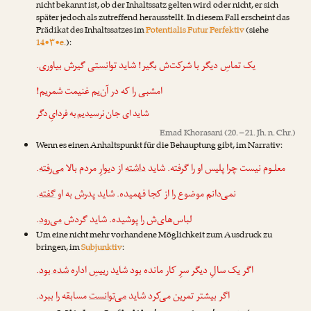
nicht bekannt ist, ob der Inhaltssatz gelten wird oder nicht, er sich
später jedoch als zutreffend herausstellt. In diesem Fall erscheint das
Prädikat des Inhaltssatzes im
Potentialis Futur Perfektiv
(siehe
14•۳•e.
):
یک تماسِ دیگر با شرکت‌ش بگیر! شاید
توانستی
گیرش بیاوری.
امشبی را که در آن‌یم غنیمت شمریم!
شاید ای جان
نرسیدیم
به فردایِ دگر
Emad Khorasani
(20. – 21. Jh. n. Chr.)
Wenn es einen Anhaltspunkt für die Behauptung gibt, im Narrativ:
.
می‌رفته
از دیوارِ مردم بالا
داشته
معلـوم نیست چرا پلیس او را گرفته. شاید
.
گفته
نمی‌دانم موضوع را از کجا فهمیده. شاید پدرش به او
.
می‌رود
لباس‌های‌ش را پوشیده. شاید گردش
Um eine nicht mehr vorhandene Möglichkeit zum Ausdruck zu
bringen, im
Subjunktiv
:
.
شده بود
اگر یک سالِ دیگر سرِ کار مانده بود شاید رییسِ اداره
اگر بیشتر تمرین می‌کرد شاید
می‌توانست
مسابقه را ببرد.