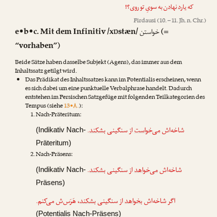
که
یارد
نهادن
به سویِ تو روی؟!
Firdausi
(10. – 11. Jh. n. Chr.)
e•b•c. Mit dem Infinitiv /xɒstæn/
(=
خواستن
“vorhaben”)
Beide Sätze haben dasselbe Subjekt (Agens), das immer aus dem
Inhaltssatz getilgt wird.
Das Prädikat des Inhaltssatzes kann im Potentialis erscheinen, wenn
es sich dabei um eine punktuelle Verbalphrase handelt. Dadurch
entstehen im Persischen Satzgefüge mit folgenden Teilkategorien des
Tempus (siehe
13•۸.
):
Nach-Präteritum:
.
بشکند
از سنگینی
می‌خواست
شاخه‌اش
(Indikativ Nach-
Präteritum)
Nach-Präsens:
.
بشکند
از سنگینی
می‌خواهد
شاخه‌اش
(Indikativ Nach-
Präsens)
اگر شاخه‌اش
بخواهد
از سنگینی
بشکند
، هَرَس‌ش می‌کنم.
(Potentialis Nach-Präsens)