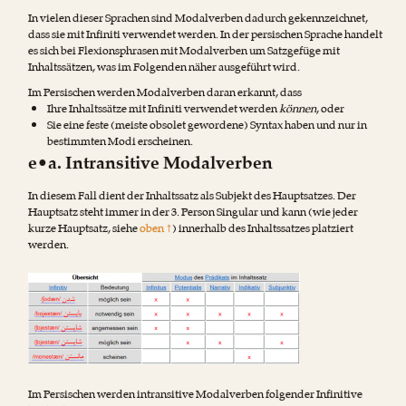
In vielen dieser Sprachen sind Modalverben dadurch gekennzeichnet,
dass sie mit Infiniti verwendet werden. In der persischen Sprache handelt
es sich bei Flexionsphrasen mit Modalverben um Satzgefüge mit
Inhaltssätzen, was im Folgenden näher ausgeführt wird.
Im Persischen werden Modalverben daran erkannt, dass
Ihre Inhaltssätze mit Infiniti verwendet werden
können
, oder
Sie eine feste (meiste obsolet gewordene) Syntax haben und nur in
bestimmten Modi erscheinen.
e•a. Intransitive Modalverben
In diesem Fall dient der Inhaltssatz als Subjekt des Hauptsatzes. Der
Hauptsatz steht immer in der 3. Person Singular und kann (wie jeder
kurze Hauptsatz, siehe
oben ↑
) innerhalb des Inhaltssatzes platziert
werden.
Im Persischen werden intransitive Modalverben folgender Infinitive