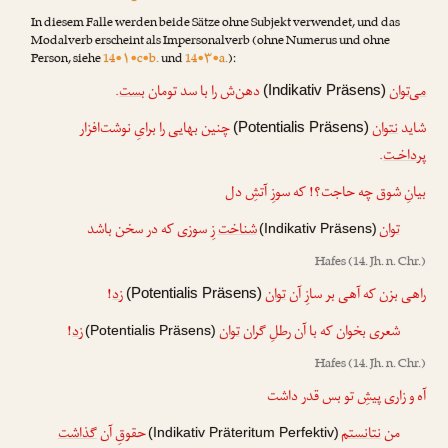
In diesem Falle werden beide Sätze ohne Subjekt verwendet, und das
Modalverb erscheint als Impersonalverb (ohne Numerus und ohne
Person, siehe
14•۱•c•b.
und
14•۳•a.
):
.
بست
دهن‌ش را با سد تومان
می‌توان
(Indikativ Präsens)
شاید
نتوان
چنین بهایی را برایِ نوشت‌افزار
(Potentialis Präsens)
.
پرداخـت
بیانِ شوق چه حاجت؟! که سوزِ آتشِ دل
توان
شناخت
زِ سوزی که در سخن باشد
(Indikativ Präsens)
Hafes
(14. Jh. n. Chr.)
!
زد
توان
راهی بزن که آهی بر سازِ آن
(Potentialis Präsens)
!
زد
توان
شعری بخوان که با آن رطلِ گران
(Potentialis Präsens)
Hafes
(14. Jh. n. Chr.)
آه و زاری پیشِ تو بس قدر داشت
من
نتانستم
حقوقِ آن
گذاشت
(Indikativ Präteritum Perfektiv)