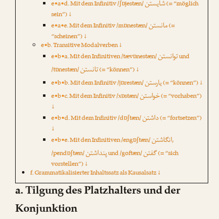
شایستن
e•a•d. Mit dem Infinitiv /ʃɒjestæn/
(= “möglich
sein”) ↓
مانستن
e•a•e. Mit dem Infinitiv /mɒnestæn/
(=
“scheinen”) ↓
e•b. Transitive Modalverben ↓
توانستن
e•b•a. Mit den Infinitiven /tævɒnestæn/
und
تانستن
/tɒnestæn/
(= “können”) ↓
یارستن
e•b•b. Mit dem Infinitiv /jɒrestæn/
(= “können”) ↓
خواستن
e•b•c. Mit dem Infinitiv /xɒstæn/
(= “vorhaben”)
↓
داشتن
e•b•d. Mit dem Infinitiv /dɒʃtæn/
(= “fortsetzen”)
↓
انگاشتن
e•b•e. Mit den Infinitiven /engɒʃtæn/
,
گفتن
پنداشتن
/pendɒʃtæn/
und /goftæn/
(= “sich
vorstellen”) ↓
f. Grammatikalisierter Inhaltssatz als Kausalsatz ↓
a. Tilgung des Platzhalters und der
Konjunktion