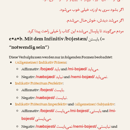
اگر بشود سری به او
زد
، خیلی خوب می‌شود.
اگر می‌شد
دید
ش، خوش‌حـال می‌شدم.
.
کرد
مردم می‌گویند تا پارسال می‌شده این کتاب را خیلی راحت پیدا
e•a•b. Mit dem Infinitiv /bɒjestæn/
(=
بایستن
“notwendig sein”)
Diese Verbalphrasen werden nur in folgenden Formen beobachtet:
(Allgemeiner) Indikativ Präsens
:
می‌باید
باید
Affirmativ:
und
.
/bɒjæd/
/mi-bɒjæd/
نمی‌باید
نباید
Negativ:
und
.
/næbɒjæd/
/nemi-bɒjæd/
Indikativ Präteritum Perfektiv
:
بایست
Affirmativ:
.
/bɒjest/
نبایست
Negativ:
.
/næbɒjest/
Indikativ Präteritum Imperfektiv
und
(allgemeiner) Subjunktiv
:
بایستی
می‌بایست
Affirmativ:
,
und
/bɒjesti/
/mi-bɒjest/
/mi-
می‌بایستی
.
bɒjesti/
نبایستی
نمی‌بایست
Negativ:
,
und
/næbɒjesti/
/nemi-bɒjest/