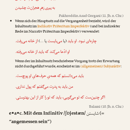
به پیری زهرِ هجران‌ت
چشیدن
Fakhroddin Asad Gorgani
(11. Jh. n. Chr.)
Wenn sich der Hauptsatz auf die Vergangenheit bezieht, wird der
Inhaltssatz im
Indikativ Präteritum Imperfektiv
(und bei indirekter
Rede im Narrativ Präteritum Imperfektiv) verwendet:
.
می‌رفت
از خانه
یا …)
می‌بایست
(یا
باید
چاره‌ای نبود. او
.
می‌رفته
از خانه
باید
او ادّعا می‌کند که
Wenn der im Inhaltssatz beschriebene Vorgang trotz der Erwartung
nicht durchgeführt wurde, erscheint er im
(allgemeinen) Subjunktiv
:
باید
می‌دانستم
که همه‌یِ حرف‌هایِ او پوچ‌ست.
من
باید
به پدرت
می‌گفتم
که پول نداری.
.
ستی
که تو را کار از این بهتر
باید
اگر چنین‌ست که تو می‌گویی،
Balami
(10. Jh. n. Chr.)
e•a•c. Mit dem Infinitiv /ʃɒjestæn/
(=
شایستن
“angemessen sein”)