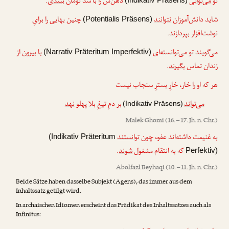
.
ببندی
دهن‌ش را با سد تومان
می‌توانی
تو
(Indikativ Präsens)
شاید دانش‌آموزان
نتوانند
چنین بهایی را برایِ
(Potentialis Präsens)
.
بپردازند
نوشت‌افزار
می‌گویند تو
می‌توانسته‌ای
با بیرون از
(Narrativ Präteritum Imperfektiv)
.
بگیرند
زندان تماس
هر که او را خار، خارِ بسترِ سنجاب نیست
می‌تواند
بر دمِ تیغِ بلا پهلو
نهد
(Indikativ Präsens)
Malek Ghomi
(16. – 17. Jh. n. Chr.)
به غنیمت داشته‌اند عفو، چون
توانستند
(Indikativ Präteritum
.
شوند
که به انتقام مشغول
Perfektiv)
Abolfazl Beyhaqi
(10. – 11. Jh. n. Chr.)
Beide Sätze haben dasselbe Subjekt (Agens), das immer aus dem
Inhaltssatz getilgt wird.
In archaischen Idiomen erscheint das Prädikat des Inhaltssatzes auch als
Infinitus: