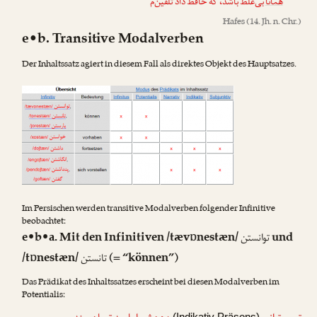
همانا
بی‌غلط باشد، که حافظ داد تلقین‌م
Hafes
(14. Jh. n. Chr.)
e•b. Transitive Modalverben
Der Inhaltssatz agiert in diesem Fall als direktes Objekt des Hauptsatzes.
Im Persischen werden transitive Modalverben folgender Infinitive
beobachtet:
e•b•a. Mit den Infinitiven /tævɒnestæn/
und
توانستن
/tɒnestæn/
(= “können”)
تانستن
Das Prädikat des Inhaltssatzes erscheint bei diesen Modalverben im
Potentialis: