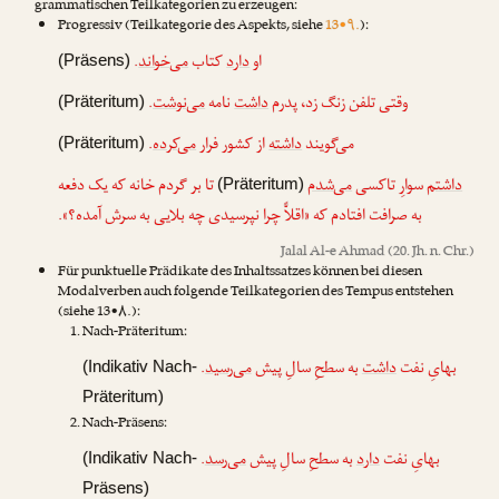
grammatischen Teilkategorien zu erzeugen:
Progressiv (Teilkategorie des Aspekts, siehe
13•۹.
):
.
می‌خواند
کتاب
دارد
او
(Präsens)
.
می‌نوشت
نامه
داشت
وقتی تلفن زنگ زد، پدرم
(Präteritum)
.
می‌کرده
از کشور فرار
داشته
می‌گویند
(Präteritum)
داشتم
سوارِ تاکسی
می‌شدم
تا بر گردم خانه که یک دفعه
(Präteritum)
به صرافت افتادم که «اقلاًّ چرا نپرسیدی چه بلایی به سرش آمده؟».
Jalal Al-e Ahmad
(20. Jh. n. Chr.)
Für punktuelle Prädikate des Inhaltssatzes können bei diesen
Modalverben auch folgende Teilkategorien des Tempus entstehen
(siehe 13•۸.):
Nach-Präteritum:
.
می‌رسید
به سطحِ سالِ پیش
داشت
بهایِ نفت
(Indikativ Nach-
Präteritum)
Nach-Präsens:
.
می‌رسد
به سطحِ سالِ پیش
دارد
بهایِ نفت
(Indikativ Nach-
Präsens)