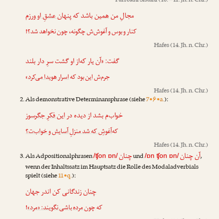
Farrokhi Sistani
(10. – 11. Jh. n. Chr.)
مجالِ من
همین
باشد که
پنهان عشقِ او ورزم
کنار و بوس و آغوش‌ش چگونه، چون نخواهد شد؟!
Hafes
(14. Jh. n. Chr.)
گفت: «آن یار که‌از او گشت سرِ دار بلند
»
اسرار هویدا می‌کرد
بود که
این
جرم‌ش
Hafes
(14. Jh. n. Chr.)
Als demonstrative Determinansphrase (siehe
7•۶•a.
):
خواب‌م بشد از دیده در
این فکرِ جگرسوز
که‌
آغوشِ که شد منزلِ آسایش و خواب‌ت؟
Hafes
(14. Jh. n. Chr.)
آن چنان
چنان
Als Adpositionalphrasen
und
,
/ʧon ɒn/
/ɒn ʧon ɒn/
wenn der Inhaltssatz im Hauptsatz die Rolle des Modaladverbials
spielt (siehe
11•q.
):
چنان
زندگانی کن اندر جهان
!
چون مرده باشی نگویند: «مرد»
که