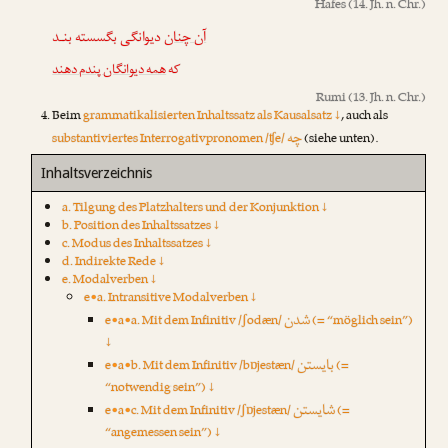
Hafes
(14. Jh. n. Chr.)
آن چنان
دیوانگی بگسسته بنـد
که
همه دیوانگان پندم دهند
Rumi
(13. Jh. n. Chr.)
Beim
grammatikalisierten Inhaltssatz als Kausalsatz ↓
, auch als
چه
substantiviertes Interrogativpronomen /ʧe/
(siehe unten).
Inhaltsverzeichnis
a. Tilgung des Platzhalters und der Konjunktion ↓
b. Position des Inhaltssatzes ↓
c. Modus des Inhaltssatzes ↓
d. Indirekte Rede ↓
e. Modalverben ↓
e•a. Intransitive Modalverben ↓
شدن
e•a•a. Mit dem Infinitiv /ʃodæn/
(= “möglich sein”)
↓
بایستن
e•a•b. Mit dem Infinitiv /bɒjestæn/
(=
“notwendig sein”) ↓
شایستن
e•a•c. Mit dem Infinitiv /ʃɒjestæn/
(=
“angemessen sein”) ↓