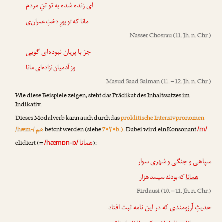
ای زنده شده به تو تنِ مردم
مانا
که تو پورِ دختِ عمران
‌ی
Nasser Chosrau
(11. Jh. n. Chr.)
جز با پریان نبوده‌ای گویی
وز آدمیان
نزاده‌ای
مانا
Masud Saad Salman
(11. – 12. Jh. n. Chr.)
Wie diese Beispiele zeigen, steht das Prädikat des Inhaltssatzes im
Indikativ.
Dieses Modalverb kann auch durch das
proklitische Intensivpronomen
هم
/hæm-/
betont werden (siehe
7•۳•b.)
. Dabei wird ein Konsonant
/m/
همانا
elidiert (=
):
/hæmɒn-ɒ/
سپاهی و جنگی و شهری سوار
همانا
که بودند سیسد هزار
Firdausi
(10. – 11. Jh. n. Chr.)
حدیثِ آرزومندی که در این نامه ثبت افتاد