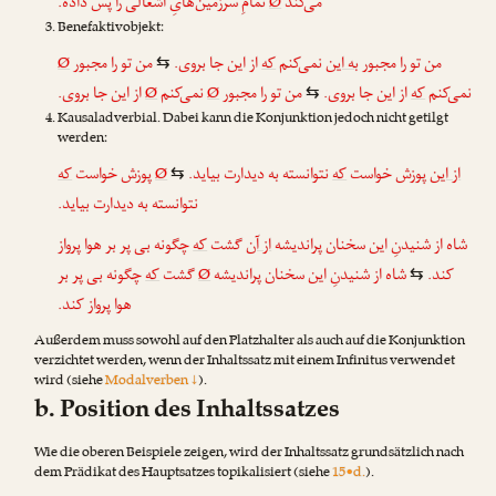
تمامِ سرزمین‌هایِ اشغالی را پس داده.
Ø
می‌کند
Benefaktivobjekt:
Ø
من تو را مجبور
از این جا بروی.
که
نمی‌کنم
به این
من تو را مجبور
⇆
از این جا بروی.
Ø
نمی‌کنم
Ø
من تو را مجبور
از این جا بروی.
که
نمی‌کنم
⇆
Kausaladverbial. Dabei kann die Konjunktion jedoch nicht getilgt
werden:
که
پوزش خواست
Ø
نتوانسته به دیدارت بیاید.
که
پوزش خواست
از این
⇆
نتوانسته به دیدارت بیاید.
شاه از شنیدنِ این سخنان پراندیشه
از آن
گشت
که
چگونه بی پر بر هوا پرواز
چگونه بی پر بر
که
گشت
Ø
شاه از شنیدنِ این سخنان پراندیشه
کند.
⇆
هوا پرواز کند.
Außerdem muss sowohl auf den Platzhalter als auch auf die Konjunktion
verzichtet werden, wenn der Inhaltssatz mit einem Infinitus verwendet
wird (siehe
Modalverben ↓
).
b. Position des Inhaltssatzes
Wie die oberen Beispiele zeigen, wird der Inhaltssatz grundsätzlich nach
dem Prädikat des Hauptsatzes topikalisiert (siehe
15•d.
).