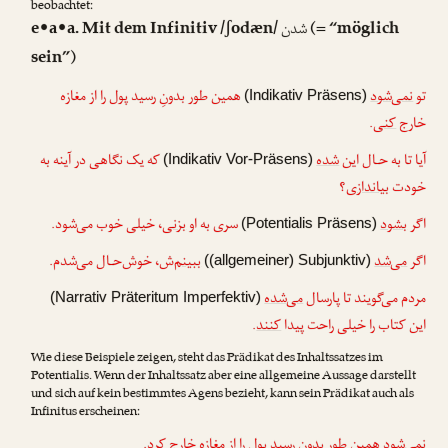
beobachtet:
e•a•a. Mit dem Infinitiv /ʃodæn/
(= “möglich
شدن
sein”)
تو
نمی‌شود
همین طور بدونِ رسید پول را از مغازه
(Indikativ Präsens)
.
کنی
خارج
آیا تا به حـال این
شده
که یک نگاهی در آینه به
(Indikativ Vor-Präsens)
خودت
بیاندازی
؟
اگر
بشود
سری به او
بزنی
، خیلی خوب می‌شود.
(Potentialis Präsens)
اگر
می‌شد
ببینم
‌ش، خوش‌حـال می‌شدم.
((allgemeiner) Subjunktiv)
مردم می‌گویند تا پارسال
می‌شده
(Narrativ Präteritum Imperfektiv)
.
کنند
این کتاب را خیلی راحت پیدا
Wie diese Beispiele zeigen, steht das Prädikat des Inhaltssatzes im
Potentialis. Wenn der Inhaltssatz aber eine allgemeine Aussage darstellt
und sich auf kein bestimmtes Agens bezieht, kann sein Prädikat auch als
Infinitus erscheinen:
.
کرد
نمی‌شود همین طور بدونِ رسید پول را از مغازه خارج