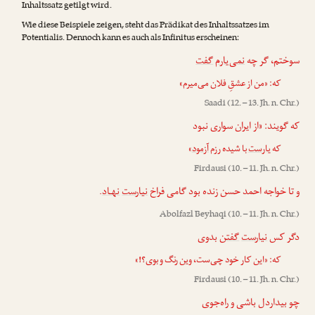
Inhaltssatz getilgt wird.
Wie diese Beispiele zeigen, steht das Prädikat des Inhaltssatzes im
Potentialis. Dennoch kann es auch als Infinitus erscheinen:
سوختم، گر چه
نمی‌یارم
گفت
که: «من از عشقِ فلان می‌میرم»
Saadi
(12. – 13. Jh. n. Chr.)
که گویند: «از ایران سواری نبود
»
آزمود
با شیده رزم
یارست
که
Firdausi
(10. – 11. Jh. n. Chr.)
.
نهـاد
نیارست
و تا خواجه احمد حسن زنده بود گامی فراخ
Abolfazl Beyhaqi
(10. – 11. Jh. n. Chr.)
دگر کس
نیارست
گفتن
بدوی
که: «این کار خود چی‌ست، وین رنگ و بوی؟!»
Firdausi
(10. – 11. Jh. n. Chr.)
چو بیداردل باشی و راه‌جوی