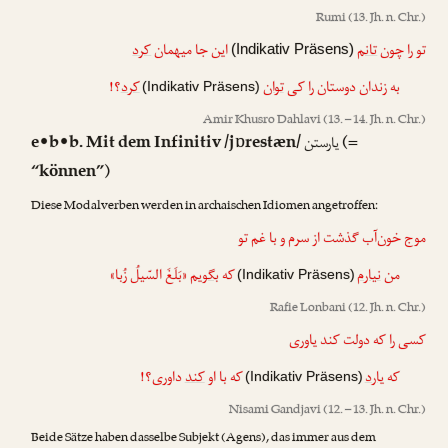
Rumi
(13. Jh. n. Chr.)
تو را چون
تانم
این جا میهمان
کرد
(Indikativ Präsens)
به زندان دوستان را کی
توان
کرد
؟!
(Indikativ Präsens)
Amir Khusro Dahlavi
(13. – 14. Jh. n. Chr.)
e•b•b. Mit dem Infinitiv /jɒrestæn/
(=
یارستن
“können”)
Diese Modalverben werden in archaischen Idiomen angetroffen:
موج خون‌آب گذشت از سرم و با غم تو
من
نیارم
که
بگویم
«بَلَغَ السّیلُ زُبا»
(Indikativ Präsens)
Rafie Lonbani
(12. Jh. n. Chr.)
کسی را که دولت کند یاوری
که
یارد
که با او
کند
داوری؟!
(Indikativ Präsens)
Nisami Gandjavi
(12. – 13. Jh. n. Chr.)
Beide Sätze haben dasselbe Subjekt (Agens), das immer aus dem