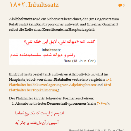
۱۸•۲. Inhaltssatz
0
Als
Inhaltssatz
wird ein Nebensatz bezeichnet, der (im Gegensatz zum
Relativsatz) kein Relativpronomen aufweist, und (in seiner Ganzheit)
selbst die Rolle einer Konstituente im Hauptsatz spielt:
Ein Inhaltssatz bezieht sich auf keinen Attributivfokus, wird im
Hauptsatz jedoch von einem
Platzhalter
vertreten (vergleiche
4•f.
Platzhalter bei Fokusverlagerung von Adjektivphrasen
und
15•d.
Platzhalter bei Topikalisierung
).
Der Platzhalter kann in folgenden Formen erscheinen:
Als substantiviertes Demonstrativpronomen (siehe
7•۶•c.
):
اندوه‌م از
آن
‌ست که
یک روزِ مُفاجا
آسیبی از آن دل بفتد، بر جگر آید