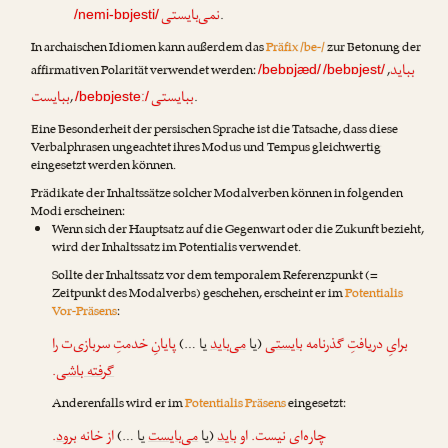
نمی‌بایستی
.
/nemi-bɒjesti/
In archaischen Idiomen kann außerdem das
Präfix /be-/
zur Betonung der
بباید
affirmativen Polarität verwendet werden:
,
/bebɒjæd/
/bebɒjest/
ببایستی
ببایست
,
.
/bebɒjesteː/
Eine Besonderheit der persischen Sprache ist die Tatsache, dass diese
Verbalphrasen ungeachtet ihres Modus und Tempus gleichwertig
eingesetzt werden können.
Prädikate der Inhaltssätze solcher Modalverben können in folgenden
Modi erscheinen:
Wenn sich der Hauptsatz auf die Gegenwart oder die Zukunft bezieht,
wird der Inhaltssatz im Potentialis verwendet.
Sollte der Inhaltssatz vor dem temporalem Referenzpunkt (=
Zeitpunkt des Modalverbs) geschehen, erscheint er im
Potentialis
Vor-Präsens
:
برایِ دریافتِ گذرنامه
بایستی
(یا
می‌باید
یا …)
پایانِ خدمتِ سربازی‌ت را
.
گرفته باشی
Anderenfalls wird er im
Potentialis Präsens
eingesetzt:
.
برود
از خانه
یا …)
می‌بایست
(یا
باید
چاره‌ای نیست. او