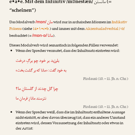
e•a•e. Mit dem Infinitiv /mɒnestæn/
(=
مانستن
“scheinen”)
مان
Das Modalverb
wird nur in archaischen Idiomen im
Indikativ
/mɒn/
Präsens
(siehe
14•۱•c•b.
) und immer mit dem
Akzentualadverbial /-ɒ/
مانا
beobachtet (=
).
/mɒn-ɒ/
Dieses Modalverb wird semantisch in folgenden Fällen verwendet:
Wenn der Sprecher vermutet, dass der Inhaltssatz eintreten wird:
بلرزید بر خود چو برگِ درخت
به خود گفت: «
مانا
که
بر گشت
بخت»
Firdausi
(10. – 11. Jh. n. Chr.)
چرا گل چدند از گلستانِ ما؟
نترسند
مانا
زِ فرمانِ ما
Firdausi
(10. – 11. Jh. n. Chr.)
Wenn der Sprecher weiß, dass die im Inhaltssatz enthaltene Aussage
nicht eintritt, er aber davon überzeugt ist, dass ein anderer Umstand
eintreten wird, dessen Voraussetzung der Inhaltssatz oder etwas in
der Art ist: