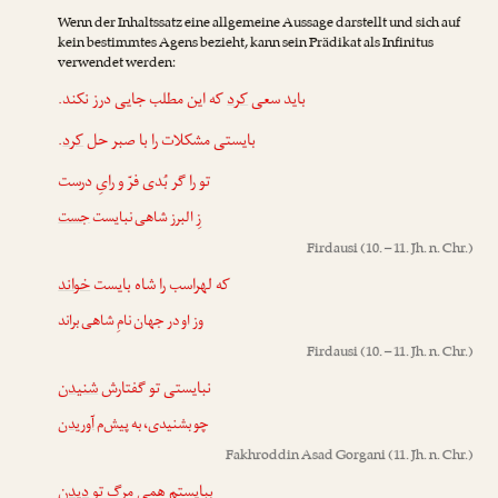
Wenn der Inhaltssatz eine allgemeine Aussage darstellt und sich auf
kein bestimmtes Agens bezieht, kann sein Prädikat als Infinitus
verwendet werden:
باید سعی
کرد
که این مطلب جایی درز نکند.
.
کرد
بایستی مشکلات را با صبر حل
تو را گر بُدی فرّ و رایِ درست
زِ البرز شاهی نبایست
جست
Firdausi
(10. – 11. Jh. n. Chr.)
که لهراسب را شاه بایست
خواند
وز او در جهان نامِ شاهی براند
Firdausi
(10. – 11. Jh. n. Chr.)
نبایستی تو گفتارش
شنیدن
چو بشنیدی، به پیش‌م
آوریدن
Fakhroddin Asad Gorgani
(11. Jh. n. Chr.)
ببایستم همی مرگِ تو
دیدن