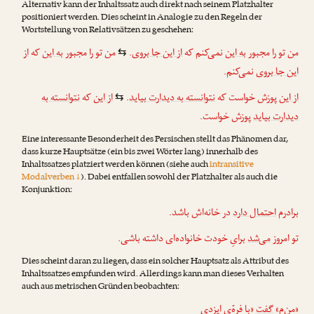
Alternativ kann der Inhaltssatz auch direkt nach seinem Platzhalter
positioniert werden. Dies scheint in Analogie zu den Regeln der
Wortstellung von Relativsätzen zu geschehen:
از
که
به این
من تو را مجبور
.
از این جا بروی
نمی‌کنم که
به این
من تو را مجبور
⇆
این جا بروی
نمی‌کنم.
نتوانسته به
که
از این
.
نتوانسته به دیدارت بیاید
پوزش خواست که
از این
⇆
دیدارت بیاید
پوزش خواست.
Eine interessante Besonderheit des Persischen stellt das Phänomen dar,
dass kurze Hauptsätze (ein bis zwei Wörter lang) innerhalb des
Inhaltssatzes platziert werden können (siehe auch
intransitive
Modalverben ↓
). Dabei entfallen sowohl der Platzhalter als auch die
Konjunktion:
برادرم
احتمال دارد
در خانه‌اش باشد.
تو امروز
می‌شد
برایِ خودت خانواده‌ای داشته باشی.
Dies scheint daran zu liegen, dass ein solcher Hauptsatz als Attribut des
Inhaltssatzes empfunden wird. Allerdings kann man dieses Verhalten
auch aus metrischen Gründen beobachten:
«من‌م»
گفت
«با فرهّ‌یِ ایزدی