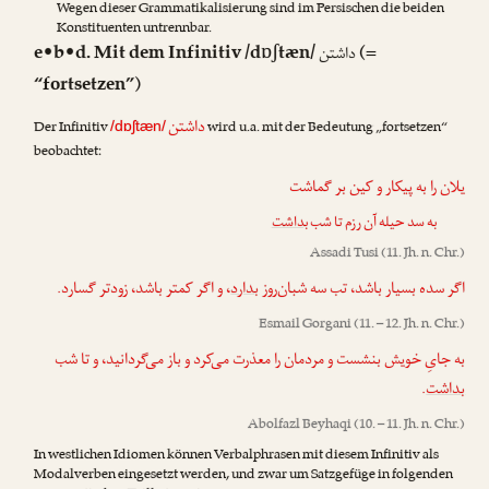
Wegen dieser Grammatikalisierung sind im Persischen die beiden
Konstituenten untrennbar.
e•b•d. Mit dem Infinitiv /dɒʃtæn/
(=
داشتن
“fortsetzen”)
داشتن
Der Infinitiv
wird u.a. mit der Bedeutung „fortsetzen“
/dɒʃtæn/
beobachtet:
یلان را به پیکار و کین بر گماشت
به سد حیله آن رزم تا شب
بداشت
Assadi Tusi
(11. Jh. n. Chr.)
اگر سده بسیار باشد، تب سه شبان‌روز
بدارد
، و اگر کمتر باشد، زودتر گسارد.
Esmail Gorgani
(11. – 12. Jh. n. Chr.)
به جایِ خویش بنشست و مردمان را معذرت می‌کرد و باز می‌گردانید، و تا شب
.
بداشت
Abolfazl Beyhaqi
(10. – 11. Jh. n. Chr.)
In westlichen Idiomen können Verbalphrasen mit diesem Infinitiv als
Modalverben eingesetzt werden, und zwar um Satzgefüge in folgenden