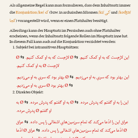
Als allgemeine Regel kann man formulieren, dass dem Inhaltssatz immer
کی
که
die
Konjunktion /ke/
(bzw. in archaischen Idiomen
/ki/
und
/koʤɒ/
کجا
) vorangestellt wird, wenn er einen Platzhalter benötigt.
Allerdings kann der Hauptsatz im Persischen auch ohne Platzhalter
erscheinen, wenn der Inhaltssatz folgende Rollen im Hauptsatz inne hat.
In diesem Fall kann auch auf die Konjunktion verzichtet werden:
Subjekt bei intransitiven Hauptsätzen:
Ø
به او کمک کنیم.
که
لاز‌م‌ست
Ø
به او کمک کنیم.
که
لاز‌م‌ست
این
⇆
⇆
به او کمک کنیم.
Ø
لاز‌م‌ست
سریِ به او می‌زدیم.
که
بهتر بود
Ø
سریِ به او می‌زدیم.
که
بهتر بود
این
⇆
سریِ به او می‌زدیم.
Ø
بهتر بود
Ø
⇆
Direktes Objekt:
به
Ø
پدرش مرده.
که
به او گفتم
Ø
پدرش مرده.
که
به او گفتم
این را
⇆
⇆
پدرش مرده.
Ø
او گفتم
عراق
این را
ادّعا می‌کند
که
تمامِ سرزمین‌هایِ اشغالی را پس داده.
عراق
⇆
ادّعا
Ø
عراق
تمامِ سرزمین‌هایِ اشغالی را پس داده.
که
ادّعا می‌کند
Ø
⇆