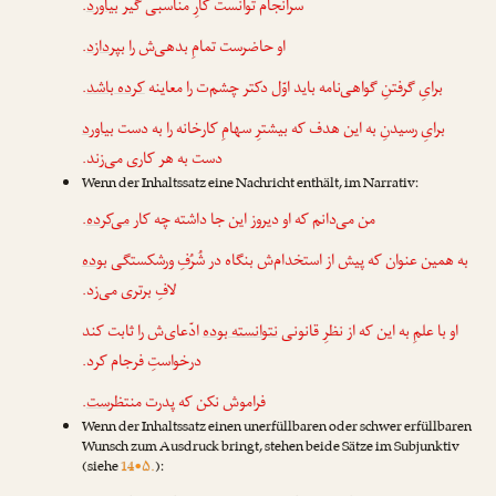
.
بیاورد
سرانجام توانست کارِ مناسبی گیر
.
بپردازد
او حاضرست تمامِ بدهی‌ش را
.
کرده باشد
برایِ گرفتنِ گواهی‌نامه باید اوّل دکتر چشم‌ت را معاینه
برایِ رسیدنِ به این هدف که بیشترِ سهامِ کارخانه را به دست
بیاورد
دست به هر کاری می‌زند.
Wenn der Inhaltssatz eine Nachricht enthält, im Narrativ:
.
می‌کرده
من می‌دانم که او دیروز این جا داشته چه کار
به همین عنوان که پیش از استخدام‌ش بنگاه در شُرُفِ ورشکستگی
بوده
لافِ برتری می‌زد.
او با علمِ به این که از نظرِ قانونی
نتوانسته بوده
ادّعای‌ش را ثابت کند
درخواستِ فرجام کرد.
.
ست
فراموش نکن که پدرت منتظر
Wenn der Inhaltssatz einen unerfüllbaren oder schwer erfüllbaren
Wunsch zum Ausdruck bringt, stehen beide Sätze im Subjunktiv
(siehe
14•۵.
):