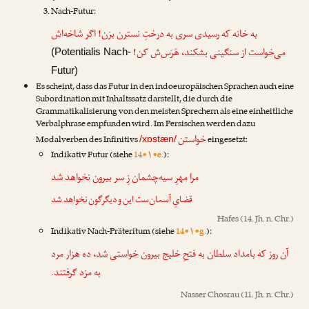
Nach-Futur:
به خانه که رسیدی سری به درختِ نسترن بزن! اگر شاخه‌اش
می‌خواست
از سنگینی
بشکند
، هَرَس‌ش کن!
(Potentialis Nach-
Futur)
Es scheint, dass das Futur in den indoeuropäischen Sprachen auch eine
Subordination mit Inhaltssatz darstellt, die durch die
Grammatikalisierung von den meisten Sprechern als eine einheitliche
Verbalphrase empfunden wird. Im Persischen werden dazu
خواستن
Modalverben des Infinitivs
eingesetzt:
/xɒstæn/
Indikativ Futur (siehe
14•۱•e.
):
مرا مهرِ سیه‌چشمان زِ سر بیرون
نخواهد
شد
قضایِ آسمان‌ست این و دیگرگون
نخواهد
شد
Hafes
(14. Jh. n. Chr.)
Indikativ Nach-Präteritum (siehe
14•۱•g.
):
آن روز که بامداد سلطان به فتحِ خلیج بیرون
خواستی
شد
، ده هزار مرد
به مزد گرفتند.
Nasser Chosrau
(11. Jh. n. Chr.)