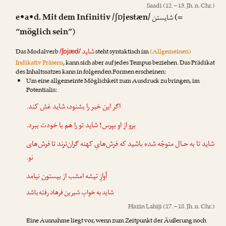
Saadi
(12. – 13. Jh. n. Chr.)
e•a•d. Mit dem Infinitiv /ʃɒjestæn/
(=
شایستن
“möglich sein”)
شاید
Das Modalverb
steht syntaktisch im
(Allgemeinen)
/ʃɒjæd/
Indikativ Präsens
, kann sich aber auf jedes Tempus beziehen. Das Prädikat
des Inhaltssatzes kann in folgenden Formen erscheinen:
Um eine allgemeinte Möglichkeit zum Ausdruck zu bringen, im
Potentialis:
.
کند
اگر این خبر را بشنود، شاید غش
.
ببرد
برو از او بپرس! شاید تو را هم با خودت
شاید تا به حـال متوجّه
شده باشید
که فرش‌هایِ کهنه گران‌ترند تا فرش‌های
نو.
آوازِ تیشه امشب از بیستون نیامد
شاید به خوابِ شیرین فرهاد
رفته باشد
Hazin Lahiji
(17. – 18. Jh. n. Chr.)
Eine Ausnahme liegt vor, wenn zum Zeitpunkt der Äußerung noch