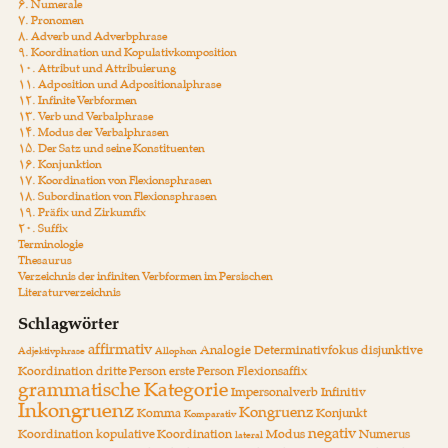
۶. Numerale
۷. Pronomen
۸. Adverb und Adverbphrase
۹. Koordination und Kopulativkomposition
۱۰. Attribut und Attribuierung
۱۱. Adposition und Adpositionalphrase
۱۲. Infinite Verbformen
۱۳. Verb und Verbalphrase
۱۴. Modus der Verbalphrasen
۱۵. Der Satz und seine Konstituenten
۱۶. Konjunktion
۱۷. Koordination von Flexionsphrasen
۱۸. Subordination von Flexionsphrasen
۱۹. Präfix und Zirkumfix
۲۰. Suffix
Terminologie
Thesaurus
Verzeichnis der infiniten Verbformen im Persischen
Literaturverzeichnis
Schlagwörter
affirmativ
Analogie
Determinativfokus
disjunktive
Adjektivphrase
Allophon
Koordination
dritte Person
erste Person
Flexionsaffix
grammatische Kategorie
Impersonalverb
Infinitiv
Inkongruenz
Kongruenz
Komma
Konjunkt
Komparativ
negativ
Koordination
kopulative Koordination
Modus
Numerus
lateral