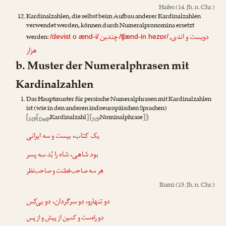
Hafes
(14. Jh. n. Chr.)
Kardinalzahlen, die selbst beim Aufbau anderer Kardinalzahlen
verwendet werden, können durch Numeralpronomina ersetzt
دویست و اندی
چندین
werden:
,
/devist o ænd-i/
/ʧænd-in hezɒr/
هزار
b. Muster der Numeralphrasen mit
Kardinalzahlen
Das Hauptmuster für persische Numeralphrasen mit Kardinalzahlen
ist (wie in den anderen indoeuropäischen Sprachen)
[
[
Kardinalzahl
] [
Nominalphrase
]]
:
NP
DetP
NP
بیست و سه ایرانی
،
یک کتاب
بود شاهی، شاه را بُد
سه پسر
هر سه صاحب‌فطنت و صاحب‌نظر
Rumi
(13. Jh. n. Chr.)
دو بی‌کس
،
دو سرگردان
،
دو تنهارو
دو راه
‌ست و کمین از پیش و از پس