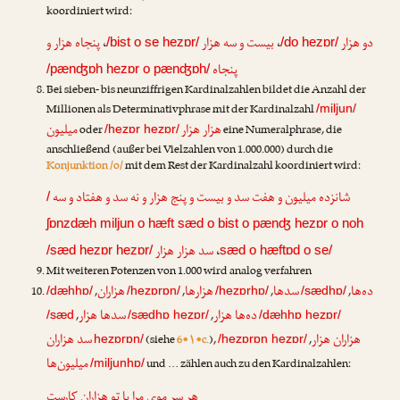
koordiniert wird:
پنجاه هزار و
،
بیست و سه هزار
،
دو هزار
/bist o se hezɒr/
/do hezɒr/
پنجاه
/pænʤɒh hezɒr o pænʤɒh/
Bei sieben- bis neunziffrigen Kardinalzahlen bildet die Anzahl der
Millionen als Determinativphrase mit der Kardinalzahl
/miljun/
هزار هزار
میلیون
oder
eine Numeralphrase, die
/hezɒr hezɒr/
anschließend (außer bei Vielzahlen von 1.000.000) durch die
Konjunktion /o/
mit dem Rest der Kardinalzahl koordiniert wird:
شانزده میلیون و هفت سد و بیست و پنج هزار و نه سد و هفتاد و سه
/
ʃɒnzdæh miljun o hæft sæd o bist o pænʤ hezɒr o noh
سد هزار هزار
،
/sæd hezɒr hezɒr/
sæd o hæftɒd o se/
Mit weiteren Potenzen von 1.000 wird analog verfahren
ده‌ها
سدها
هزارها
هزاران
,
,
,
,
/dæhhɒ/
/hezɒrɒn/
/hezɒrhɒ/
/sædhɒ/
ده‌ها هزار
سدها هزار
,
,
/sæd
/sædhɒ hezɒr/
/dæhhɒ hezɒr/
هزاران هزار
سد هزاران
(siehe
6•۱•c.
),
,
hezɒrɒn/
/hezɒrɒn hezɒr/
میلیون‌ها
und … zählen auch zu den Kardinalzahlen:
/miljunhɒ/
هر سرِ مویِ مرا با تو هزاران کارست