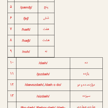
۵
پنج
/pænʤ/
۶
شش
/ʃeʃ/
۷
هفت
/hæft/
۸
هشت
/hæʃt/
۹
نه
/noh/
۱۰
ده
/dæh/
۱۱
یازده
/jɒzdæh/
۱۲
ده و دو
دوازده
،
,
/dævɒzdæh/
/dæh o do/
۱۳
سیزده
/sizdæh/
چارده
چهارده
،
،
/ʧɒr-dæh/
/ʧæhɒr-dæh/
/dæh-