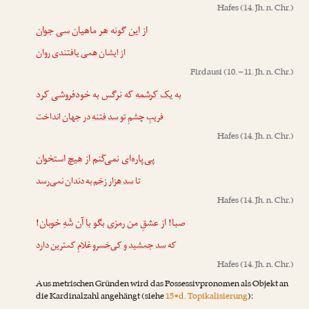
Hafes
(14. Jh. n. Chr.)
از این گونه هر ماهیان
سی جوان
از ایشان همی یافتندی ر‌وان
Firdausi
(10. – 11. Jh. n. Chr.)
به
یک کرشمه
که نرگس به خودفروشی کرد
فریبِ چشمِ تو
سد فتنه
در جهان انداخت
Hafes
(14. Jh. n. Chr.)
پی‌پاره‌ای نمی‌کَنم از هیچ استخوان
تا
سد هزار زخم
به دندان نمی‌رسد
Hafes
(14. Jh. n. Chr.)
صبا! از عشقِ من رمزی بگو با آن شَهِ خوبان!
که
سد جمشید و کی‌خسرو
غلامِ کمترین دارد
Hafes
(14. Jh. n. Chr.)
Aus metrischen Gründen wird das Possessivpronomen als Objekt an
die Kardinalzahl angehängt (siehe
15•d. Topikalisierung
):