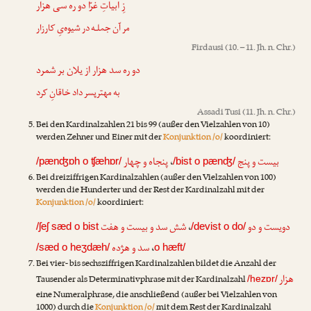
زِ ابیاتِ غرّا دو ره سی هزار
مر آن جملـه در شیوه‌یِ کارزار
Firdausi
(10. – 11. Jh. n. Chr.)
دو ره سد هزار از یلان بر شمرد
به مهترپسر داد خاقانِ کرد
Assadi Tusi
(11. Jh. n. Chr.)
Bei den Kardinalzahlen 21 bis 99 (außer den Vielzahlen von 10)
werden Zehner und Einer mit der
Konjunktion /o/
koordiniert:
پنجاه و چهار
،
بیست و پنج
/pænʤɒh o ʧæhɒr/
/bist o pænʤ/
Bei dreiziffrigen Kardinalzahlen (außer den Vielzahlen von 100)
werden die Hunderter und der Rest der Kardinalzahl mit der
Konjunktion /o/
koordiniert:
شش سد و بیست و هفت
،
دویست و دو
/ʃeʃ sæd o bist
/devist o do/
سد و هژده
،
/sæd o heʒdæh/
o hæft/
Bei vier- bis sechsziffrigen Kardinalzahlen bildet die Anzahl der
هزار
Tausender als Determinativphrase mit der Kardinalzahl
/hezɒr/
eine Numeralphrase, die anschließend (außer bei Vielzahlen von
1000) durch die
Konjunktion /o/
mit dem Rest der Kardinalzahl