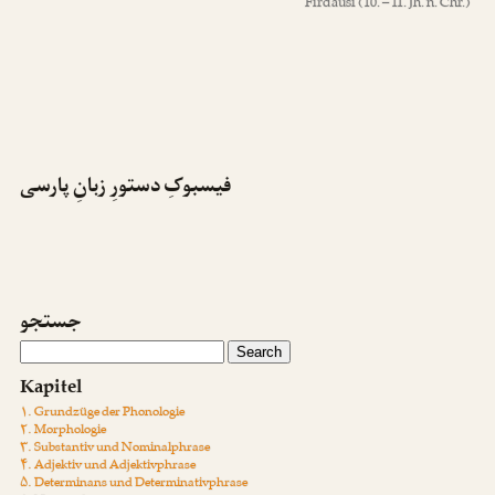
Firdausi
(10. – 11. Jh. n. Chr.)
فیسبوکِ دستورِ زبانِ پارسی
جستجو
Kapitel
۱. Grundzüge der Phonologie
۲. Morphologie
۳. Substantiv und Nominalphrase
۴. Adjektiv und Adjektivphrase
۵. Determinans und Determinativphrase