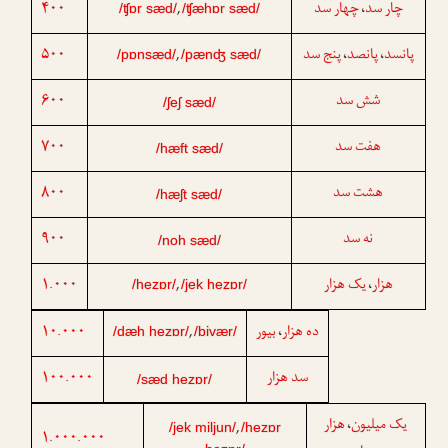
۴۰۰
چهار سد
چار سد
،
,
/ʧɒr sæd/
/ʧæhɒr sæd/
۵۰۰
پنج سد
پانصد
پانسد
،
،
,
/pɒnsæd/
/pænʤ sæd/
۶۰۰
شش سد
/ʃeʃ sæd/
۷۰۰
هفت سد
/hæft sæd/
۸۰۰
هشت سد
/hæʃt sæd/
۹۰۰
نه سد
/noh sæd/
۱.۰۰۰
یک هزار
هزار
،
,
/hezɒr/
/jek hezɒr/
۱۰.۰۰۰
بیور
ده هزار
،
,
/dæh hezɒr/
/bivær/
۱۰۰.۰۰۰
سد هزار
/sæd hezɒr/
یک میلیون
هزار
،
,
/jek miljun/
/hezɒr
۱.۰۰۰.۰۰۰