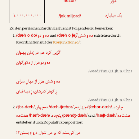
هزار
hezɒr/
۱.۰۰۰.۰۰۰.۰۰۰
یک میلیارد
/jek miljɒrd/
Zu den persischen Kardinalzahlen ist Folgendes zu bemerken:
ده و شش
ده و دو
und
entstehen durch
/dæh o do/
/dæh o ʃeʃ/
Koordination mit der
Konjunktion /o/
:
گُزین کرد هم در زمان پهلوان
ده و دو هزار از دلاورگوان
Assadi Tusi
(11. Jh. n. Chr.)
ده و شش هزار از مهانِ سرای
زِ گوهر کمرشان، زِ دیبا قبای
Assadi Tusi
(11. Jh. n. Chr.)
چارده
چهارده
ده‌چهار
,
,
,
/ʧɒr-dæh/
/dæh-ʧæhɒr/
/ʧæhɒr-dæh/
هشت‌ده
پنج‌ده
هفت‌ده
,
und
/hæft-dæh/
/pænʤ-dæh/
/hæʃt-dæh/
entstehen durch Kopulativkomposition:
من کی‌ستم که بر من نتوان دروغ بستن؟!