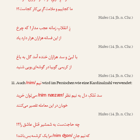
ما کجاییم و ملامت‌گرِ بی‌کار کجاست؟!
Hafes
(14. Jh. n. Chr.)
زِ انقلابِ زمانه عجب مدار! که چرخ
از این فسانه هزاران هزار دارد یاد
Hafes
(14. Jh. n. Chr.)
با لبیّ و سد هزاران خنده آمد گل به باغ
از کریمی گوییا در گوشه‌ای بویی شنید
Hafes
(14. Jh. n. Chr.)
نیم
Auch
wird im Persischen wie eine Kardinalzahl verwendet:
/nim/
سد مُلکِ دل به
نیم نظر
می‌توان خرید
/nim næzær/
خوبان در این معامله تقصیر می‌کنند
Hafes
(14. Jh. n. Chr.)
چه حاجت‌ست به شمشیر قتلِ عاشق را؟!
که
نیم جانِ
مرا یک کرشمه بس باشد!
/nim ʤɒn/