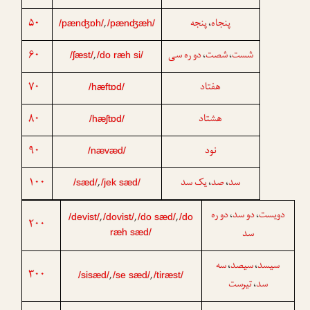
۵۰
پنجه
پنجاه
،
,
/pænʤɒh/
/pænʤæh/
۶۰
دو ره سی
شصت
شست
،
،
,
/ʃæst/
/do ræh si/
۷۰
هفتاد
/hæftɒd/
۸۰
هشتاد
/hæʃtɒd/
۹۰
نود
/nævæd/
۱۰۰
یک سد
صد
سد
،
،
,
/sæd/
/jek sæd/
دویست
دو سد
دو ره
،
،
,
,
,
/devist/
/dovist/
/do sæd/
/do
۲۰۰
سد
ræh sæd/
سیسد
سیصد
سه
،
،
۳۰۰
,
,
/sisæd/
/se sæd/
/tiræst/
سد
تیرست
،