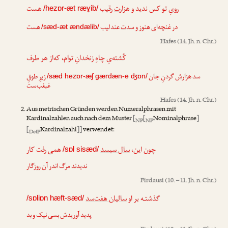
رویِ تو کس ندید و هزار
ت
رقیب
هست
/hezɒr-æt ræɣib/
در غنچه‌ای هنوز و سد
ت
عندلیب
هست
/sæd-æt ændælib/
Hafes
(14. Jh. n. Chr.)
کُشته‌یِ چاهِ زنخدانِ توام، که‌از هر طرف
سد هزار
ش
گردنِ جان
زیرِ طوقِ
/sæd hezɒr-æʃ gærdæn-e ʤɒn/
غبغب‌ست
Hafes
(14. Jh. n. Chr.)
Aus metrischen Gründen werden Numeralphrasen mit
Kardinalzahlen auch nach dem Muster
[
[
Nominalphrase
]
NP
NP
[
Kardinalzahl
]]
verwendet:
DetP
چون این،
سال سیسد
همی رفت کار
/sɒl sisæd/
ندیدند مرگ اندر آن روزگار
Firdausi
(10. – 11. Jh. n. Chr.)
گذشتـه بر او
سالیان هفت‌سد
/sɒliɒn hæft-sæd/
پدید آوریدش بسی نیک و بد