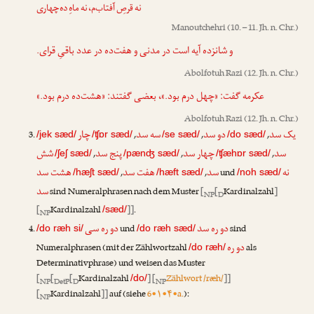
نه قرصِ آفتاب‌م، نه ماهِ ده‌چهاری
Manoutchehri
(10. – 11. Jh. n. Chr.)
و شانزده آیه است در مدنی و هفت‌ده در عدد باقیِ قرای.
Abolfotuh Razi
(12. Jh. n. Chr.)
عکرمه گفت: «چهل درم بود.»، بعضی گفتند: «هشت‌ده درم بود.»
Abolfotuh Razi
(12. Jh. n. Chr.)
یک سد
دو سد
سه سد
چار
,
,
,
/jek sæd/
/ʧɒr sæd/
/se sæd/
/do sæd/
سد
چهار سد
پنج سد
شش
,
,
,
/ʃeʃ sæd/
/pænʤ sæd/
/ʧæhɒr sæd/
نه
سد
هفت سد
هشت سد
,
,
und
/hæʃt sæd/
/hæft sæd/
/noh sæd/
سد
sind Numeralphrasen nach dem Muster
[
[
Kardinalzahl
]
NP
D
[
Kardinalzahl
]]
.
/sæd/
NP
دو ره سد
دو ره سی
und
sind
/do ræh si/
/do ræh sæd/
دو ره
Numeralphrasen (mit der Zählwortzahl
als
/do ræh/
Determinativphrase) und weisen das Muster
[
[
[
Kardinalzahl
] [
Zählwort /ræh/
]]
/do/
NP
DetP
D
NP
[
Kardinalzahl
]]
auf (siehe
6•۱•۴•a.
):
NP