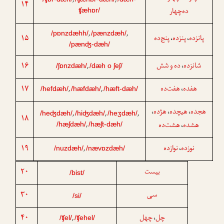
,
,
۱۴
ده‌چهار
ʧæhɒr/
,
,
/pɒnzdæhh/
/pænzdæh/
۱۵
پنج‌ده
پنزده
پانزده
،
،
/pænʤ-dæh/
۱۶
ده و شش
شانزده
،
,
/ʃɒnzdæh/
/dæh o ʃeʃ/
۱۷
هفت‌ده
هفده
،
,
,
/hefdæh/
/hæfdæh/
/hæft-dæh/
هجده
هیچده
هژده
،
،
،
,
,
,
/heʤdæh/
/hiʤdæh/
/heʒdæh/
۱۸
,
هشت‌ده
هشده
،
/hæʃdæh/
/hæʃt-dæh/
۱۹
نوازده
نوزده
،
,
/nuzdæh/
/nævɒzdæh/
۲۰
بیست
/bist/
۳۰
سی
/si/
۴۰
چهل
چل
،
,
/ʧel/
/ʧehel/