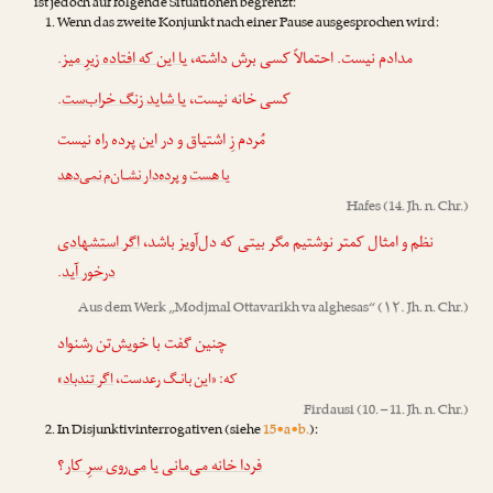
ist jedoch auf folgende Situationen begrenzt:
Wenn das zweite Konjunkt nach einer Pause ausgesprochen wird:
.
یا این که افتاده زیرِ میز
مدادم نیست. احتمالاً کسی برش داشته،
.
یا شاید زنگ خراب‌ست
کسی خانه نیست،
مُردم زِ اشتیاق و در این پرده راه نیست
یا هست و پرده‌دار نشـان‌م نمی‌دهد
Hafes
(14. Jh. n. Chr.)
نظم و امثال کمتر نوشتیم مگر بیتی که دل‌آویز باشد،
اگر استشهادی
.
درخور آید
Aus dem Werk „
Modjmal Ottavarikh va alghesas
“ (۱۲. Jh. n. Chr.)
چنین گفت با خویش‌تن رشنواد
»
اگر تندباد
که: «این بانـگ رعدست،
Firdausi
(10. – 11. Jh. n. Chr.)
In Disjunktivinterrogativen (siehe
15•a•b.
):
فردا خانه می‌مانی
یا
می‌روی سرِ کار
؟