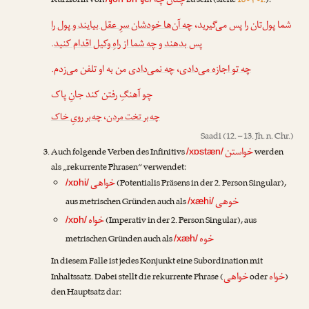
چنان چه
Kurzform von
zu sein (siehe
18•۴•f.
):
شما پول‌تان را پس می‌گیرید،
چه آن‌ها خودشان سرِ عقل بیایند و پول را
.
چه شما از راهِ وکیل اقدام کنید
و
پس بدهند
من به او تلفن می‌زدم.
چه نمی‌دادی
،
چه تو اجازه می‌دادی
چو آهنگِ رفتن کند جانِ پاک
چه بر رویِ خاک
،
چه بر تخت مردن
Saadi
(12. – 13. Jh. n. Chr.)
خواستن
Auch folgende Verben des Infinitivs
werden
/xɒstæn/
als „rekurrente Phrasen“ verwendet:
خواهی
(Potentialis Präsens in der 2. Person Singular),
/xɒhi/
خوهی
aus metrischen Gründen auch als
/xæhi/
خواه
(Imperativ in der 2. Person Singular), aus
/xɒh/
خوه
metrischen Gründen auch als
/xæh/
In diesem Falle ist jedes Konjunkt eine Subordination mit
خواه
خواهی
Inhaltssatz. Dabei stellt die rekurrente Phrase (
oder
)
den Hauptsatz dar: