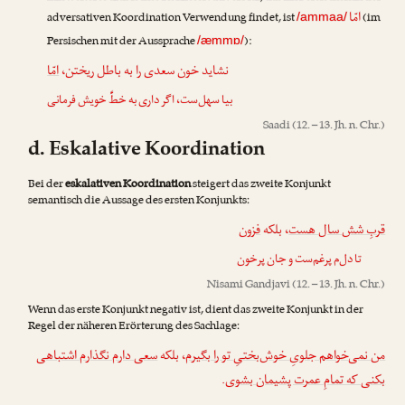
امّا
adversativen Koordination Verwendung findet, ist
(im
/ammaa/
Persischen mit der Aussprache
):
/æmmɒ/
نشاید خون سعدی را به باطل ریختن،
امّا
بیا سهل‌ست، اگر داری به خطِّ خویش فرمانی
Saadi
(12. – 13. Jh. n. Chr.)
d. Eskalative Koordination
Bei der
eskalativen Koordination
steigert das zweite Konjunkt
semantisch die Aussage des ersten Konjunkts:
قربِ شش سال هست
، بلکه
فزون
تا دل‌م پرغم‌ست و جان پرخون
Nisami Gandjavi
(12. – 13. Jh. n. Chr.)
Wenn das erste Konjunkt negativ ist, dient das zweite Konjunkt in der
Regel der näheren Erörterung des Sachlage:
من نمی‌خواهم جلویِ خوش‌بختیِ تو را بگیرم
، بلکه
سعی دارم نگذارم اشتباهی
.
بکنی که تمامِ عمرت پشیمان بشوی