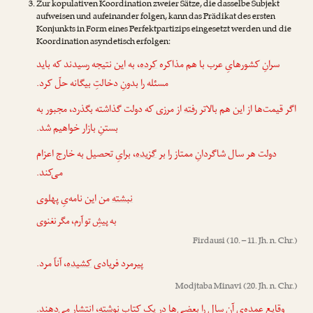
Zur kopulativen Koordination zweier Sätze, die dasselbe Subjekt
aufweisen und aufeinander folgen, kann das Prädikat des ersten
Konjunkts in Form eines Perfektpartizips eingesetzt werden und die
Koordination asyndetisch erfolgen:
سرانِ کشورهایِ عرب با هم مذاکره
کرده
، به این نتیجه رسیدند که باید
مسئله را بدونِ دخالتِ بیگانه حلّ کرد.
اگر قیمت‌ها از این هم بالاتر
رفته
از مرزی که دولت گذاشته بگذرد، مجبور به
بستنِ بازار خواهیم شد.
دولت هر سال شاگردانِ ممتاز را بر
گزیده
، برایِ تحصیل به خارج اعزام
می‌کند.
نبشته
من این نامه‌یِ پهلوی
به پیشِ تو آرم، مگر نغنوی
Firdausi
(10. – 11. Jh. n. Chr.)
پیرمرد فریادی
کشیده
، آناً مرد.
Modjtaba Minavi
(20. Jh. n. Chr.)
وقایعِ عمده‌یِ آن سال را بعضی‌ها در یک کتاب
نوشته
، انتشار می‌دهند.