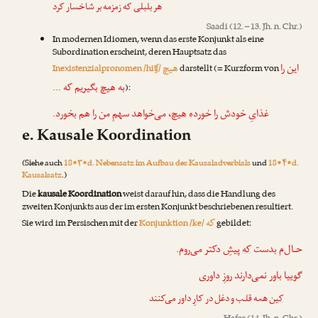
هر بلبلی که زمزمه بر شاخسار کرد
Saadi
(12. – 13. Jh. n. Chr.)
In modernen Idiomen, wenn das erste Konjunkt als eine
Subordination erscheint, deren Hauptsatz das
این را
هیچ
Inexistenzialpronomen /hiʧ/
darstellt (= Kurzform von
به هیچ بگیریم که …
):
غذایِ خودش را خورده
هیچ
، می‌خواهد سهمِ من را هم بخورد.
e. Kausale Koordination
(Siehe auch
18•۳•d. Nebensatz im Aufbau des Kausaladverbials
und
18•۴•d.
Kausalsatz
.)
Die
kausale Koordination
weist darauf hin, dass die Handlung des
zweiten Konjunkts aus der im ersten Konjunkt beschriebenen resultiert.
که
Sie wird im Persischen mit der
Konjunktion /ke/
gebildet:
حـال‌م بدست
که
پیشِ دکتر می‌روم.
گوییا باور نمی‌دارند روزِ داوری
ک
ین همه قلـب و دغل در کارِ داور می‌کنند