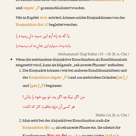
یا
Es scheint, dass diese Adverbien dann zu den
Konjunktionen /jɒ/
اگر
und
/ægær/
grammatikalisiert wurden.
Wie in Kapitel
16•e.
erörtert, können solche Konjunktionen von der
که
Konjunktion /ke/
begleitet werden:
یا که
به راه آرم این صیدِ دلِ رمیده را
یا به ره‌ت سپارم این جانِ به لب رسیده را
Mohammad-Taqi Bahar
(19. – 20. Jh. n. Chr.)
Wenn die entstandene disjunktive Koordination als Konditionalsatz
eingesetzt wird, kann sie folgende „rekurrente Phrasen“ enthalten:
Die Konjunkte können (wie bei anderen Konditionalsätzen) mit
ار
اگر
der
Konjunktion /ægær/
(und aus metrischen Gründen
[ær]
گر
und
[gær]
) beginnen:
، تو برو خود را باش!
اگر بد
،
اگر نیک‌م
من
هر کسی آن درَوَد عاقبتِ کار که کشت
Hafes
(14. Jh. n. Chr.)
Man setzt bei der disjunktiven Koordination auch die
چه
Konjunktion /ʧe/
als rekurrente Phrase ein. Sie scheint die
/ʧon ɒn ʧe/