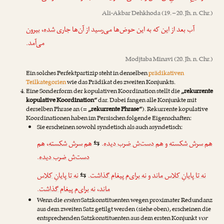
Ali-Akbar Dehkhoda
(19. – 20. Jh. n. Chr.)
آب بعد از این که به این حوض‌ها می‌رسید از آن‌ها جاری
شده
، بیرون
می‌آمد.
Modjtaba Minavi
(20. Jh. n. Chr.)
Ein solches Perfektpartizip steht in denselben
prädikativen
Teilkategorien
wie das Prädikat des zweiten Konjunkts.
Eine Sonderform der kopulativen Koordination stellt die
„rekurrente
kopulative Koordination“
dar. Dabei fangen alle Konjunkte mit
derselben Phrase an (=
„rekurrente Phrase“
). Rekurrente kopulative
Koordinationen haben im Persischen folgende Eigenschaften:
Sie erscheinen sowohl syndetisch als auch asyndetisch:
هم
،
هم سرش شکسته
.
هم دست‌ش ضرب دیده
و
هم سرش شکسته
⇆
.
دست‌ش ضرب دیده
نه تا پایانِ کلاس
.
نه برای‌م پیغام گذاشت
و
نه تا پایانِ کلاس ماند
⇆
.
نه برای‌م پیغام گذاشت
،
ماند
Wenn die
ersten
Satzkonstituenten wegen proximater Redundanz
aus dem zweiten Satz getilgt werden (siehe oben), erscheinen die
entsprechenden Satzkonstituenten aus dem ersten Konjunkt
vor