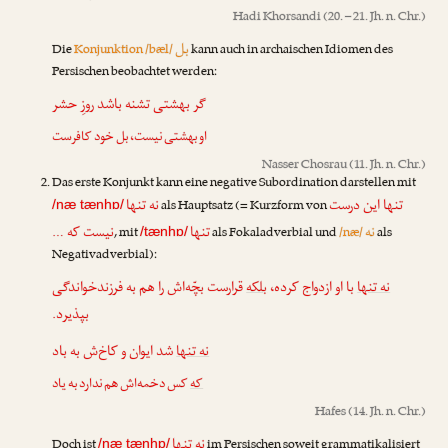
Hadi Khorsandi
(20. – 21. Jh. n. Chr.)
بل
Die
Konjunktion /bæl/
kann auch in archaischen Idiomen des
Persischen beobachtet werden:
گر بهشتی تشنه باشد روزِ حشر
او بهشتی نیست،
بل
خود کافرست
Nasser Chosrau
(11. Jh. n. Chr.)
Das erste Konjunkt kann eine negative Subordination darstellen mit
تنها این درست
نه تنها
als Hauptsatz (= Kurzform von
/næ tænhɒ/
نه
تنها
نیست که …
, mit
als Fokaladverbial und
/næ/
als
/tænhɒ/
Negativadverbial):
نه تنها
با او ازدواج کرده،
بلکه
قرارست بچّه‌اش را هم به فرزندخواندگی
بپذیرد.
نه تنها
شد ایوان و کاخ‌ش به باد
که
کس دخمه‌اش هم ندارد به یاد
Hafes
(14. Jh. n. Chr.)
نه تنها
Doch ist
im Persischen soweit grammatikalisiert
/næ tænhɒ/