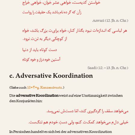
خواهی خراج
،
خواهی عشر خوان
خواستن کدیه‌ست،
زآن که گر ده نام باشد یک حقیقت را رواست
Anvari
(12. Jh. n. Chr.)
خواه
،
خواه برای‌ت بزرگ باشد
هر لباسی که انـدازه‌ات نبود بگذار کنار،
.
از کوچکی دیگر به تن‌ت نرود
دست کوتاه باید از دنیا
آستین
خوه دراز
و
خوه کوتاه
Saadi
(12. – 13. Jh. n. Chr.)
c. Adversative Koordination
(Siehe auch
18•۴•g. Konzessivsatz
.)
Die
adversative Koordination
weist auf eine Unstimmigkeit zwischen
den Konjunkten hin:
.
امّا دست‌ش نمی‌رسد
،
می‌خواهد سقف را گردگیری کند
.
ولی دستِ خودم هم تنگ‌ست
،
خیلی دل‌م می‌خواهد کمک‌ت کنم
In Persischen handelt es sich bei der adversativen Koordination