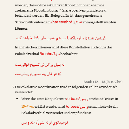
worden, dass solche eskalativen Koordinationen eher wie
„rekurrente Koordinationen“ (siehe oben) empfunden und
behandelt werden. Ein Beleg dafür ist, dass gemeinsame
نه تنها
Satzkonstituenten dem
vorangestellt werden
/næ tænhɒ/
können:
فریدون
نه تنها
با او،
بلکه
با من هم همین طور رفتار خواهد کرد.
In archaischen Idiomen wird diese Konstellation auch ohne das
تنها
Fokaladverbial
beobachtet:
/tænhɒ/
نه
بلبل بر گل‌ش تسبیح‌خوانی‌ست
که
هر خاری به تسبیح‌ش زبانی‌ست
Saadi
(12. – 13. Jh. n. Chr.)
Die eskalative Koordination wird in folgenden Fällen asyndetisch
verwendet:
و بس
Wenn das erste Konjunkt mit
erscheint (wie es in
/o bæs/
و بس
15•۴•u.
erklärt wurde, wird
semantisch wie ein
/o bæs/
Fokaladverbial verwendet und empfunden):
توحیدگویِ او نه بنـی‌آدم‌ند
و بس