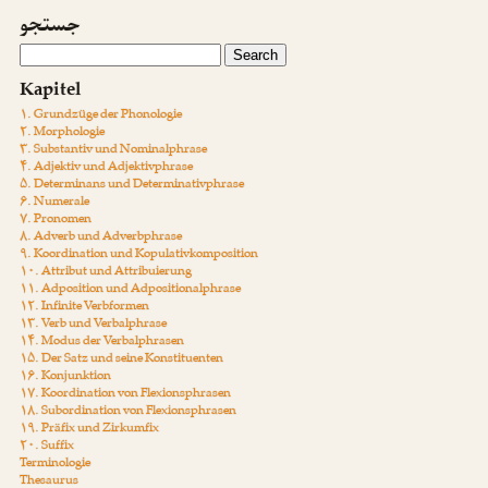
جستجو
Kapitel
۱. Grundzüge der Phonologie
۲. Morphologie
۳. Substantiv und Nominalphrase
۴. Adjektiv und Adjektivphrase
۵. Determinans und Determinativphrase
۶. Numerale
۷. Pronomen
۸. Adverb und Adverbphrase
۹. Koordination und Kopulativkomposition
۱۰. Attribut und Attribuierung
۱۱. Adposition und Adpositionalphrase
۱۲. Infinite Verbformen
۱۳. Verb und Verbalphrase
۱۴. Modus der Verbalphrasen
۱۵. Der Satz und seine Konstituenten
۱۶. Konjunktion
۱۷. Koordination von Flexionsphrasen
۱۸. Subordination von Flexionsphrasen
۱۹. Präfix und Zirkumfix
۲۰. Suffix
Terminologie
Thesaurus