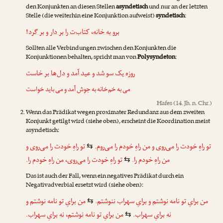
den Konjunkten an diesen Stellen
asyndetisch
und nur an der letzten
Stelle (die weiterhin eine Konjunktion aufweist)
syndetisch
:
!
بر گرد
و
کتاب‌ت را بر دار
،
برو به خانه
Sollten alle Verbindungen zwischen den Konjunkten die
Konjunktionen behalten, spricht man von
Polysyndeton
:
روزه یک سو شد
و
عید آمد
و
دل‌ها بر خاست
می به خم‌خانه به جوش آمد و می باید خواست
Hafes
(14. Jh. n. Chr.)
Wenn das Prädikat wegen proximater Redundanz aus dem zweiten
Konjunkt getilgt wird (siehe oben), erscheint die Koordination meist
asyndetisch:
و
می‌روی
تو راهِ خودت را
.
می‌روم
من راهِ خودم را
و
می‌روی
تو راهِ خودت را
⇆
من راهِ خودم را.
تو راهِ خودت را
می‌روی
، من راهِ خودم را.
⇆
Das ist auch der Fall, wenn ein negatives Prädikat durch ein
Negativadverbial ersetzt wird (siehe oben):
و
نوشتم
من برایِ تو نامه
.
ننوشتم
برایِ سهراب
و
نوشتم
من برایِ تو نامه
⇆
برایِ سهراب.
نه
،
نوشتم
من برایِ تو نامه
برایِ سهراب.
نه
⇆