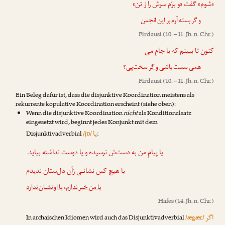
«شوم» گفت «و برّم سرش را ز تن»
و گر
بسته آرم بر این انجمن
Firdausi
(10. – 11. Jh. n. Chr.)
کنون تا ببینم که با جامِ می
همی سست باشی
و گر
سخت‌پی؟
Firdausi
(10. – 11. Jh. n. Chr.)
Ein Beleg dafür ist, dass die disjunktive Koordination meistens als
rekurrente kopulative Koordination erscheint (siehe oben):
Wenn die disjunktive Koordination
nicht
als Konditionalsatz
eingesetzt wird, beginnt jedes Konjunkt mit dem
یا
Disjunktivadverbial
/jɒ/
:
.
یا دوست نداشته بیاید
و
یا پیامِ من به دست‌ش نرسیده
با هیچ کس نشانـی زآن دل‌ستان ندیدم
یا او نشـان ندارد
،
یا من خبر ندارم
Hafes
(14. Jh. n. Chr.)
اگر
In archaischen Idiomen wird auch das Disjunktivadverbial
/ægær/