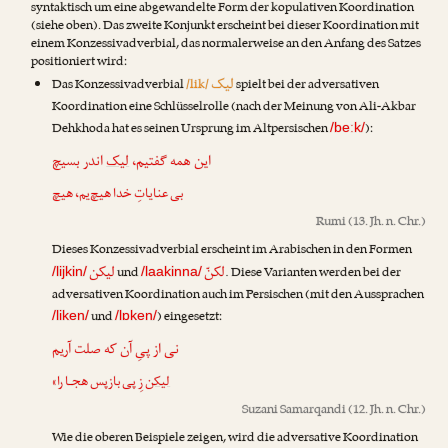
syntaktisch um eine abgewandelte Form der kopulativen Koordination
(siehe oben). Das zweite Konjunkt erscheint bei dieser Koordination mit
einem Konzessivadverbial, das normalerweise an den Anfang des Satzes
positioniert wird:
لیک
Das Konzessivadverbial
/lik/
spielt bei der adversativen
Koordination eine Schlüsselrolle (nach der Meinung von
Ali-Akbar
Dehkhoda
hat es seinen Ursprung im Altpersischen
):
/beːk/
این همه گفتیم،
لیک
اندر بسیچ
بی عنایاتِ خدا هیچ‌یم، هیچ
Rumi
(13. Jh. n. Chr.)
Dieses Konzessivadverbial erscheint im Arabischen in den Formen
لکنّ
لیکن
und
. Diese Varianten werden bei der
/lijkin/
/laakinna/
adversativen Koordination auch im Persischen (mit den Aussprachen
und
) eingesetzt:
/liken/
/lɒken/
نی از پیِ آن که صلت آریم
لیکن
زِ پی بازپس هجـا را»
Suzani Samarqandi
(12. Jh. n. Chr.)
Wie die oberen Beispiele zeigen, wird die adversative Koordination