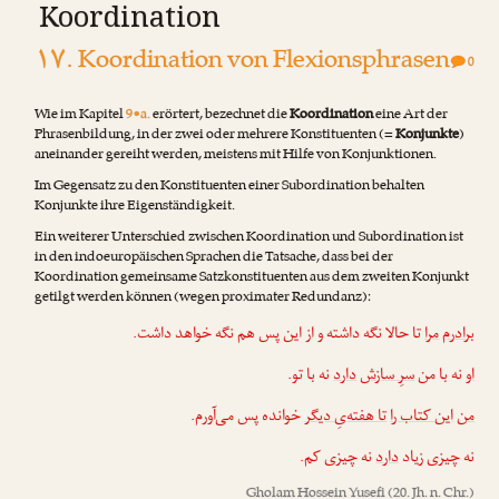
Koordination
۱۷. Koordination von Flexionsphrasen
0
Wie im Kapitel
9•a.
erörtert, bezechnet die
Koordination
eine Art der
Phrasenbildung, in der zwei oder mehrere Konstituenten (=
Konjunkte
)
aneinander gereiht werden, meistens mit Hilfe von Konjunktionen.
Im Gegensatz zu den Konstituenten einer Subordination behalten
Konjunkte ihre Eigenständigkeit.
Ein weiterer Unterschied zwischen Koordination und Subordination ist
in den indoeuropäischen Sprachen die Tatsache, dass bei der
Koordination gemeinsame Satzkonstituenten aus dem zweiten Konjunkt
getilgt werden können (wegen proximater Redundanz):
برادرم
مرا
تا حالا نگه داشته و از این پس هم نگه خواهد داشت.
او
نه با من
سرِ سازش
دارد
نه با تو.
من
این کتاب را
تا هفته‌یِ دیگر
خوانده پس می‌آورم.
نه چیزی زیاد
دارد
نه چیزی کم.
Gholam Hossein Yusefi
(20. Jh. n. Chr.)