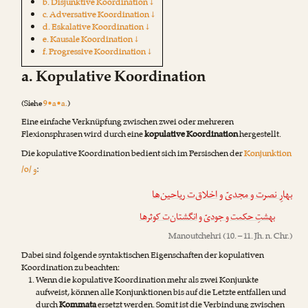
b. Disjunktive Koordination ↓
c. Adversative Koordination ↓
d. Eskalative Koordination ↓
e. Kausale Koordination ↓
f. Progressive Koordination ↓
a. Kopulative Koordination
(Siehe
9•a•a.
)
Eine einfache Verknüpfung zwischen zwei oder mehreren
Flexionsphrasen wird durch eine
kopulative Koordination
hergestellt.
Die kopulative Koordination bedient sich im Persischen der
Konjunktion
و
/o/
:
بهارِ نصرت و مجدیّ
و
اخلاق‌ت ریاحین‌ها
بهشتِ حکمت و جودیّ
و
انگشتان‌ت کوثرها
Manoutchehri
(10. – 11. Jh. n. Chr.)
Dabei sind folgende syntaktischen Eigenschaften der kopulativen
Koordination zu beachten:
Wenn die kopulative Koordination mehr als zwei Konjunkte
aufweist, können alle Konjunktionen bis auf die Letzte entfallen und
durch
Kommata
ersetzt werden. Somit ist die Verbindung zwischen