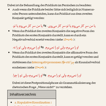
Dabei ist die Behandlung des Prädikats im Persischen zu beachten:
Auch wenn die Prädikate beider Sätze sich lediglich in Numerus-
oder Person unterscheiden, kann das Prädikat aus dem zweiten
Konjunkt getilgt werden:
یا تو.
می‌روم
یا من سرِ کار
.
می‌روی
یا تو سرِ کار
می‌روم
یا من سرِ کار
⇆
Wenn das Prädikat des zweiten Konjunkts die negative Form des
Prädikats des ersten Konjunkts darstellt, kann es durch ein
Negativadverbial ersetzt werden (siehe
15•a•b.
):
.
نه
، ولی تو را
می‌برم
او را
.
نمی‌برم
، ولی تو را
می‌برم
او را
⇆
Wenn das Prädikat des zweiten Konjunkts die affirmative Form des
Prädikats des ersten Konjunkts darstellt, kann es getilgt werden und
چرا
stattdessen das
Interrogativpronomen /ʧe-rɒ/
als Kausaladverbial
erscheinen (siehe
15•a•b.
):
.
چرا
، ولی تو را
نمی‌برم
او را
.
می‌برم
، ولی تو را
نمی‌برم
او را
⇆
Dabei ist diese Postpositionalphrase als Grammatikalisierung der
rhetorischen Frage „Wieso nicht?“ zu verstehen.
Inhaltsverzeichnis
a. Kopulative Koordination ↓