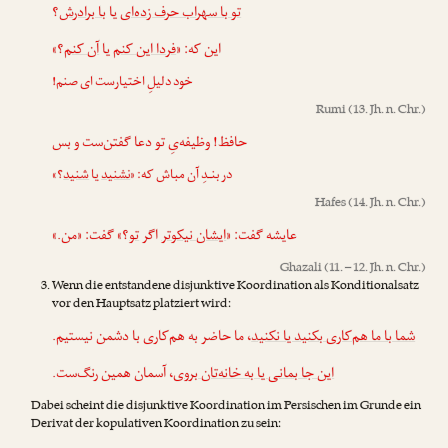
تو با سهراب حرف زده‌ای
یا
با برادرش
؟
این که: «
فردا این کنم
یا
آن کنم
؟»
خود دلیلِ اختیارست ای صنم!
Rumi
(13. Jh. n. Chr.)
حافظ! وظیفه‌یِ تو دعا گفتن‌ست و بس
در بنـدِ آن مباش که: «
نشنید
یا
شنید
؟»
Hafes
(14. Jh. n. Chr.)
عایشه گفت: «
ایشان نیکوتر
اگر
تو
؟» گفت: «من.»
Ghazali
(11. – 12. Jh. n. Chr.)
Wenn die entstandene disjunktive Koordination als Konditionalsatz
vor den Hauptsatz platziert wird:
شما با ما هم‌کاری بکنید یا نکنید
، ما حاضر به هم‌کاری با دشمن نیستیم.
این جا بمانی یا به خانه‌تان بروی
، آسمان همین رنگ‌ست.
Dabei scheint die disjunktive Koordination im Persischen im Grunde ein
Derivat der kopulativen Koordination zu sein: