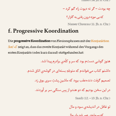
Hafes
(14. Jh. n. Chr.)
چه بودت – گر نه دیوت راه گم کرد –
که
بی موزه درون رفتی به گلزار؟
Nasser Chosrau
(11. Jh. n. Chr.)
f. Progressive Koordination
Die
progressive Koordination
von Flexionsphrasen mit der
Konjunktion
که
/ke/
zeigt an, dass das zweite Konjunkt während des Vorgangs des
ersten Konjunkts (oder kurz darauf) stattgefunden hat:
هنوز گوشی دست‌‌م بود
که
سر و کلّه‌یِ برادرم پیدا شد.
داشتم کتاب می‌خواندم
که
متوجّهِ بسته‌ای در گوشه‌یِ اتاق شدم.
تصمیم گرفت دنده‌عقب برود
که
ماشینِ پشتِ سری بوق زد.
در این سخن بودیم
که
دو هندو از پسِ سنگی سر بر آوردند.
Saadi
(12. – 13. Jh. n. Chr.)
تو غافل در اندیشه‌یِ سود و مال
که
سرمایه‌یِ عمر شد پای‌مال