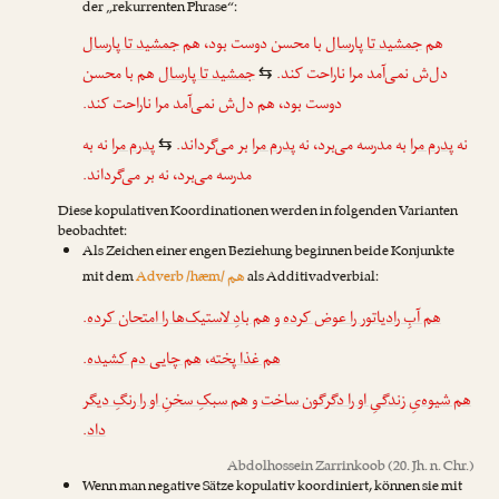
der „rekurrenten Phrase“:
هم
جمشید تا پارسال
با محسن دوست بود، هم
جمشید تا پارسال
دل‌ش نمی‌آمد مرا ناراحت کند.
جمشید تا پارسال
هم با محسن
⇆
دوست بود، هم دل‌ش نمی‌آمد مرا ناراحت کند.
نه
پدرم مرا
به مدرسه می‌برد، نه
پدرم مرا
بر می‌گرداند.
پدرم مرا
نه به
⇆
مدرسه می‌برد، نه بر می‌گرداند.
Diese kopulativen Koordinationen werden in folgenden Varianten
beobachtet:
Als Zeichen einer engen Beziehung beginnen beide Konjunkte
هم
mit dem
Adverb /hæm/
als Additivadverbial:
.
هم بادِ لاستیک‌ها را امتحان کرده
و
هم آبِ رادیاتور را عوض کرده
.
هم چایی دم کشیده
،
هم غذا پخته
هم شیوه‌یِ زندگیِ او را دگرگون ساخت
و
هم سبکِ سخنِ او را رنگِ دیگر
.
داد
Abdolhossein Zarrinkoob
(20. Jh. n. Chr.)
Wenn man negative Sätze kopulativ koordiniert, können sie mit