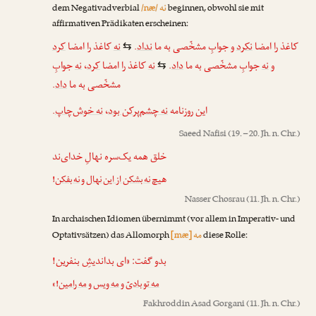
نه
dem Negativadverbial
/næ/
beginnen, obwohl sie mit
affirmativen Prädikaten erscheinen:
کرد
کاغذ را امضا
نه
.
نداد
جوابِ مشخّصی به ما
و
نکرد
کاغذ را امضا
⇆
جوابِ
نه
،
کرد
کاغذ را امضا
نه
.
داد
جوابِ مشخّصی به ما
نه
و
⇆
.
داد
مشخّصی به ما
.
نه خوش‌چاپ
،
نه چشم‌پرکن بود
این روزنامه
Saeed Nafisi
(19. – 20. Jh. n. Chr.)
خلق همه یک‌سره نهالِ خدای‌ند
!
نه بفکن
و
نه بشکن از این نهال
هیچ
Nasser Chosrau
(11. Jh. n. Chr.)
In archaischen Idiomen übernimmt (vor allem in Imperativ- und
مه
Optativsätzen) das Allomorph
[mæ]
diese Rolle:
بدو گفت: «ای بداندیشِ بنفرین!
!»
مه رامین
و
مه ویس
و
مه تو بادیّ
Fakhroddin Asad Gorgani
(11. Jh. n. Chr.)