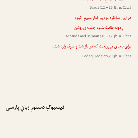
Saadi
(12. – 13. Jh. n. Chr.)
در این مناظره بودیم
که
‌از سپهرِ کبود
زِ دوده طلعت بنمود چشمه‌یِ روشن
Masud Saad Salman
(11. – 12. Jh. n. Chr.)
برای‌م چای می‌ریخت
که
در باز شد و عارف وارد شد.
Sadeq Hedajat
(20. Jh. n. Chr.)
فیسبوکِ دستورِ زبانِ پارسی