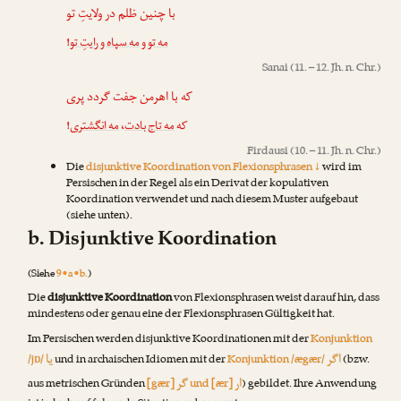
با چنین ظلم در ولایتِ تو
!
مه سپاه و رایتِ تو
و
مه تو
Sanai
(11. – 12. Jh. n. Chr.)
که با اهرمن جفت گردد پری
!
مه انگشتری
،
مه تاج بادت
که
Firdausi
(10. – 11. Jh. n. Chr.)
Die
disjunktive Koordination von Flexionsphrasen ↓
wird im
Persischen in der Regel als ein Derivat der kopulativen
Koordination verwendet und nach diesem Muster aufgebaut
(siehe unten).
b. Disjunktive Koordination
(Siehe
9•a•b.
)
Die
disjunktive Koordination
von Flexionsphrasen weist darauf hin, dass
mindestens oder genau eine der Flexionsphrasen Gültigkeit hat.
Im Persischen werden disjunktive Koordinationen mit der
Konjunktion
اگر
یا
/jɒ/
und in archaischen Idiomen mit der
Konjunktion /ægær/
(bzw.
ار
گر
aus metrischen Gründen
[gær]
und [ær]
) gebildet. Ihre Anwendung