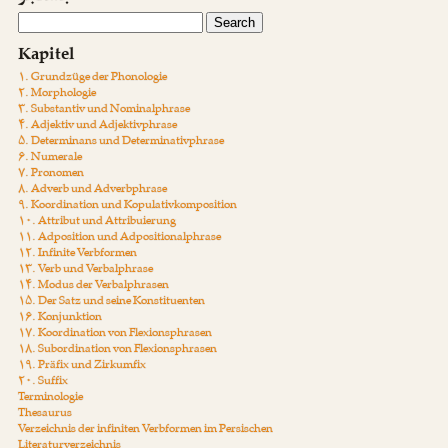
Kapitel
۱. Grundzüge der Phonologie
۲. Morphologie
۳. Substantiv und Nominalphrase
۴. Adjektiv und Adjektivphrase
۵. Determinans und Determinativphrase
۶. Numerale
۷. Pronomen
۸. Adverb und Adverbphrase
۹. Koordination und Kopulativkomposition
۱۰. Attribut und Attribuierung
۱۱. Adposition und Adpositionalphrase
۱۲. Infinite Verbformen
۱۳. Verb und Verbalphrase
۱۴. Modus der Verbalphrasen
۱۵. Der Satz und seine Konstituenten
۱۶. Konjunktion
۱۷. Koordination von Flexionsphrasen
۱۸. Subordination von Flexionsphrasen
۱۹. Präfix und Zirkumfix
۲۰. Suffix
Terminologie
Thesaurus
Verzeichnis der infiniten Verbformen im Persischen
Literaturverzeichnis