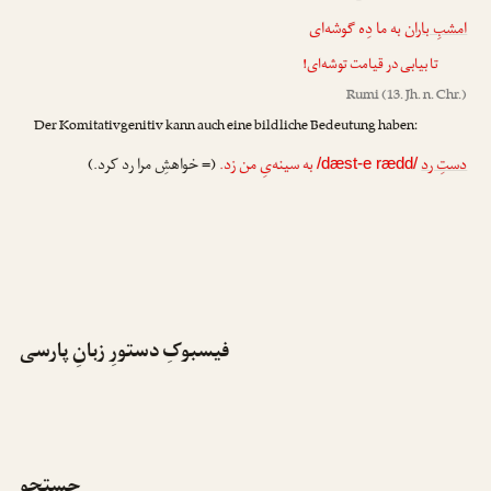
امشبِ باران
به ما دِه گوشه‌ای
تا بیابی در قیامت توشه‌ای!
Rumi
(13. Jh. n. Chr.)
Der Komitativgenitiv kann auch eine bildliche Bedeutung haben:
دستِ رد
به سینه‌یِ من زد.
(= خواهشِ مرا رد کرد.)
/dæst-e rædd/
فیسبوکِ دستورِ زبانِ پارسی
جستجو