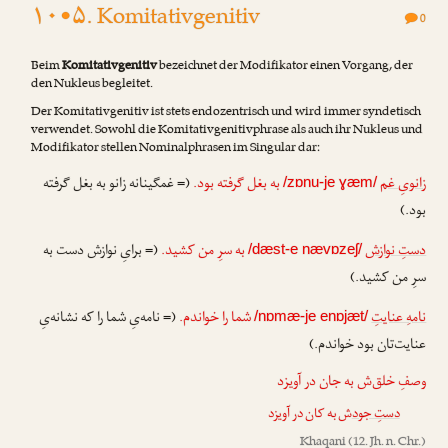
۱۰•۵. Komitativgenitiv
0
Beim
Komitativgenitiv
bezeichnet der Modifikator einen Vorgang, der
den Nukleus begleitet.
Der Komitativgenitiv ist stets endozentrisch und wird immer syndetisch
verwendet. Sowohl die Komitativgenitivphrase als auch ihr Nukleus und
Modifikator stellen Nominalphrasen im Singular dar:
زانویِ غم
به بغل گرفته بود.
(= غمگینانه زانو به بغل گرفته
/zɒnu-je ɣæm/
بود.)
دستِ نوازش
به سرِ من کشید.
(= برایِ نوازش دست به
/dæst-e nævɒzeʃ/
سرِ من کشید.)
نامهِ عنایتِ
شما را خواندم.
(= نامه‌یِ شما را که نشانه‌یِ
/nɒmæ-je enɒjæt/
عنایت‌تان بود خواندم.)
وصفِ خلق‌ش به جان در آویزد
دستِ جود
ش به کان در آویزد
Khaqani
(12. Jh. n. Chr.)