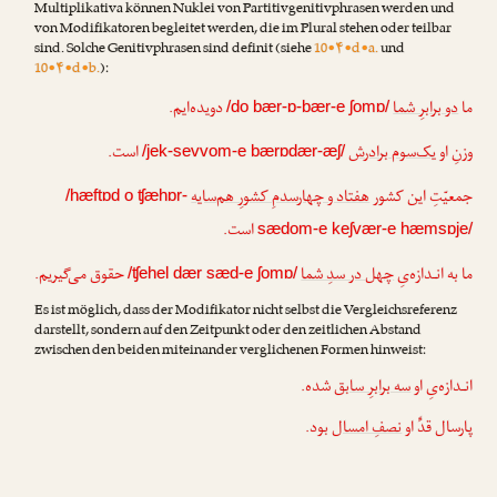
Multiplikativa können Nuklei von Partitivgenitivphrasen werden und
von Modifikatoren begleitet werden, die im Plural stehen oder teilbar
sind. Solche Genitivphrasen sind definit (siehe
10•۴•d•a.
und
10•۴•d•b.
):
ما
دو برابرِ شما
دویده‌ایم.
/do bær-ɒ-bær-e ʃomɒ/
وزنِ او
یک‌سوم برادرش
است.
/jek-sevvom-e bærɒdær-æʃ/
جمعیّتِ این کشور
هفتاد و چهارسدمِ کشورِ هم‌سایه
/hæftɒd o ʧæhɒr-
است.
sædom-e keʃvær-e hæmsɒje/
ما به انـدازه‌یِ
چهل در سدِ شما
حقوق می‌گیریم.
/ʧehel dær sæd-e ʃomɒ/
Es ist möglich, dass der Modifikator nicht selbst die Vergleichsreferenz
darstellt, sondern auf den Zeitpunkt oder den zeitlichen Abstand
zwischen den beiden miteinander verglichenen Formen hinweist:
انـدازه‌یِ او
سه برابرِ سابق
شده.
پارسال قدِّ او
نصفِ امسال
بود.