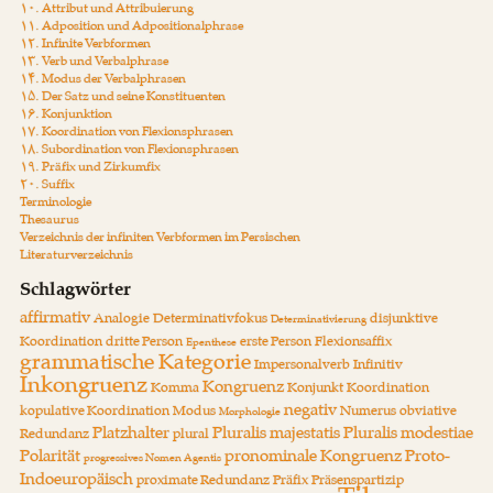
۱۰. Attribut und Attribuierung
۱۱. Adposition und Adpositionalphrase
۱۲. Infinite Verbformen
۱۳. Verb und Verbalphrase
۱۴. Modus der Verbalphrasen
۱۵. Der Satz und seine Konstituenten
۱۶. Konjunktion
۱۷. Koordination von Flexionsphrasen
۱۸. Subordination von Flexionsphrasen
۱۹. Präfix und Zirkumfix
۲۰. Suffix
Terminologie
Thesaurus
Verzeichnis der infiniten Verbformen im Persischen
Literaturverzeichnis
Schlagwörter
affirmativ
Analogie
Determinativfokus
disjunktive
Determinativierung
Koordination
dritte Person
erste Person
Flexionsaffix
Epenthese
grammatische Kategorie
Impersonalverb
Infinitiv
Inkongruenz
Kongruenz
Komma
Konjunkt
Koordination
negativ
kopulative Koordination
Modus
Numerus
obviative
Morphologie
Platzhalter
Pluralis majestatis
Pluralis modestiae
Redundanz
plural
Polarität
pronominale Kongruenz
Proto-
progressives Nomen Agentis
Indoeuropäisch
proximate Redundanz
Präfix
Präsenspartizip