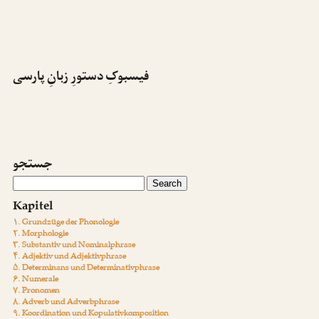
فیسبوکِ دستورِ زبانِ پارسی
جستجو
Kapitel
۱. Grundzüge der Phonologie
۲. Morphologie
۳. Substantiv und Nominalphrase
۴. Adjektiv und Adjektivphrase
۵. Determinans und Determinativphrase
۶. Numerale
۷. Pronomen
۸. Adverb und Adverbphrase
۹. Koordination und Kopulativkomposition