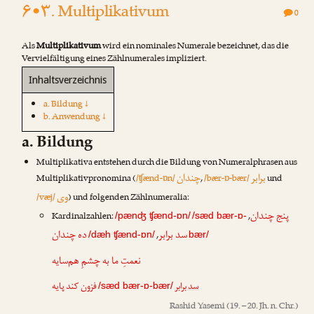
۶•۳. Multiplikativum
0
Als
Multiplikativum
wird ein nominales Numerale bezeichnet, das die
Vervielfältigung eines Zählnumerales impliziert.
Inhaltsverzeichnis
a. Bildung ↓
b. Anwendung ↓
a. Bildung
Multiplikativa entstehen durch die Bildung von Numeralphrasen aus
برابر
چندان
Multiplikativpronomina (
/ʧænd-ɒn/
,
/bær-ɒ-bær/
und
وی
/væj/
) und folgenden Zählnumeralia:
پنج چندان
Kardinalzahlen:
,
/pænʤ ʧænd-ɒn/
/sæd bær-ɒ-
سد برابر
ده چندان
,
/dæh ʧænd-ɒn/
bær/
نعمتِ ما به چشمِ هم‌سایه
سد برابر
فزون کند پایه
/sæd bær-ɒ-bær/
Rashid Yasemi
(19. – 20. Jh. n. Chr.)