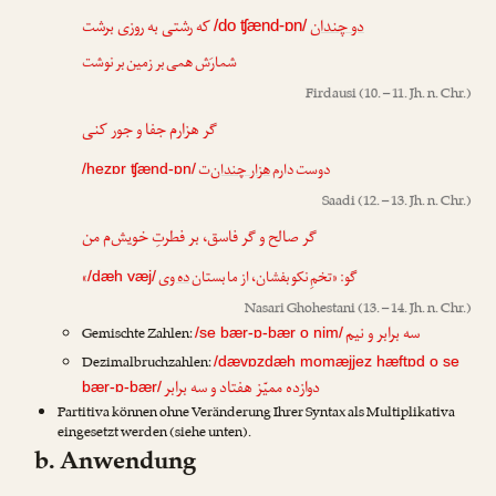
دو چندان
که رشتی به روزی برشت
/do ʧænd-ɒn/
شمارَش همی بر زمین بر نوشت
Firdausi
(10. – 11. Jh. n. Chr.)
گر هزارم جفا و جور کنی
دوست دارم
هزار چندان
‌ت
/hezɒr ʧænd-ɒn/
Saadi
(12. – 13. Jh. n. Chr.)
گر صالح و گر فاسق، بر فطرتِ خویش‌م من
»
ده وی
گو: «تخمِ نکو بفشان، از ما بستان
/dæh væj/
Nasari Ghohestani
(13. – 14. Jh. n. Chr.)
سه برابر و نیم
Gemischte Zahlen:
/se bær-ɒ-bær o nim/
Dezimalbruchzahlen:
/dævɒzdæh momæjjez hæftɒd o se
دوازده ممیّز هفتاد و سه برابر
bær-ɒ-bær/
Partitiva können ohne Veränderung Ihrer Syntax als Multiplikativa
eingesetzt werden (siehe unten).
b. Anwendung