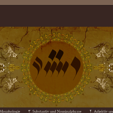
 Morphologie
۳. Substantiv und Nominalphrase
۴. Adjektiv un