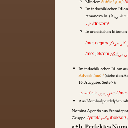
Mit dem
Suffix /-gɒr/
:
/
Im tadschikischen Idi
Amanova
in
انشناسی
دارم
/dɒræm/
In archaischen Idiomen
، گلی
می‌نگر
/meː-negær/
، 
می‌شکن
/meː-ʃekæn/
Im tadschikischen Idiom a
Adverb /meː-/
(siehe den A
16. Ausgabe, Seite 7):
کاتبه‌یِ رییسِ دانشگاه‌ست.
/meː
Aus Nominalpartizipien m
Nomina Agentis aus Fremdsprac
Gruppe:
بوکسر
/ɣɒtel/
/boksor/
a•b. Perfektes Nom