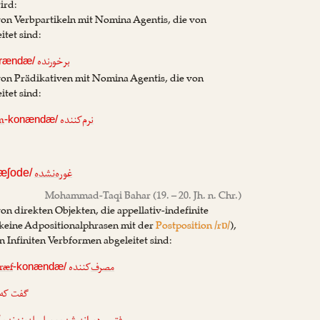
ird:
on Verbpartikeln mit Nomina Agentis, die von
itet sind:
بر
‌خورنده
orændæ/
on Prädikativen mit Nomina Agentis, die von
itet sind:
m
‌کننده
نرم
-konændæ/
غوره‌نشده
æʃode/
Mohammad-Taqi Bahar
(19. – 20. Jh. n. Chr.)
n direkten Objekten, die appellativ-indefinite
keine Adpositionalphrasen mit der
Postposition /rɒ/
),
 Infiniten Verbformen abgeleitet sind:
ræf
‌کننده
مصرف
-konændæ/
گفت که!»
/