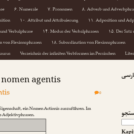
ase
۶. Numerale
۷. Pronomen
۸. Adverb und Adverbphra
ition
۱۰. Attribut und Attribuierung
۱۱. Adposition und Adp
 und Verbalphrase
۱۴. Modus der Verbalphrasen
۱۵. Der Satz 
n von Flexionsphrasen
۱۸. Subordination von Flexionsphrasen
aurus
Verzeichnis der infiniten Verbformen im Persischen
Lite
پارسی
: nomen agentis
tis
0
 Eigenschaft, ein Nomen Actionis auszuführen. Im
تجو
s Adjektivphrasen.
Kapi