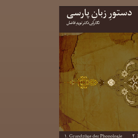
دستورِ زبانِ پارسی
نگارشِ دکتر نویدِ فاضل
۱. Grundzüge der Phonologie
۲.