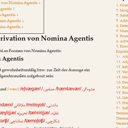
n von Nomina Agentis ↓
۱. Gru
gentis ↓
۲. Mor
 Agentis ↓
۳. Subs
men Agentis ↓
۴. Adje
۵. Det
ina Agentis ↓
۶. Num
rivation von Nomina Agentis
۷. Pro
۸. Adv
۹. Koo
ahl an Formen von Nomina Agentis:
Kopula
 Agentis
۱۰. Att
۱۱. Ad
۱۲. Inf
t gewohnheitsmäßig bzw. zur Zeit der Aussage ein
۱۳. Ver
olgendermaßen aufgebaut sein:
۱۴. Mo
۱۵. Der
۱۶. Ko
und
/-vær/
:
,
,
عشوه‌گر
حمله‌ور
/eʃvægær/
/
/hæmlævær/
۱۷. Koo
۱۸. Sub
۱۹. Prä
,
ماندنی
ملاقاتی
ndæni/
/molɒɣɒti/
۲۰. Suf
,
نقلیّه
تحریریّه
Termin
næɣlijjæ/
/tæhririjjæ/
Thesau
,
شکارچی
تماشاچی
kɒrʧi/
/tæmɒʃɒʧi/
Verzeic