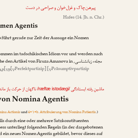
پیرهن‌چاک و غزل‌خوان و صراحی در دست
Hafes
(14. Jh. n. Chr.)
omen Agentis
s
führt gerade zur Zeit der Aussage ein Nomen
ommen im tadschikischen Idiom vor und werden nach
he den Artikel von
Firuza Amanova
in
,
مجلهء زبانشناسی
[
[
Perfektpartizip] [
Präsumptivpartizip
AP
VP
V
V
ماشینِ
رفته ایستادگی
ناگهان از حرکت باز مان.
/ræftæ istɒdægi/
 von Nomina Agentis
mina Actionis
und
4•۱•b. Attribuierung von Nomina Patientis
.)
ls durch eine oder mehrere Satzkonstituenten
zess unterliegt folgenden Regeln (in der dargebotenen
rd ein neues Nomen Agentis gebildet, bevor dieses auf