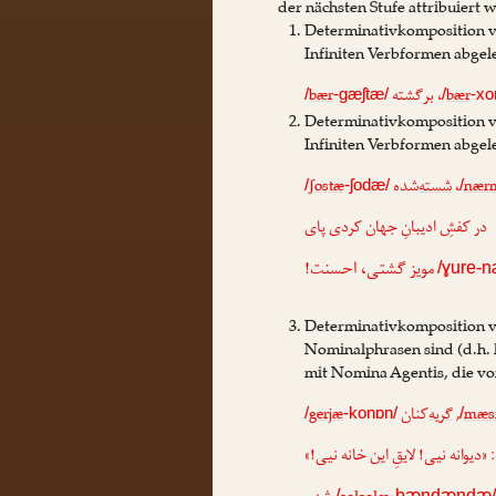
der nächsten Stufe attribuiert w
Determinativkomposition v
Infiniten Verbformen abgele
bær
‌گشته
بر
،
bær
/
-gæʃtæ/
/
-x
Determinativkomposition v
Infiniten Verbformen abgele
ʃostæ
‌شده
شسته
،
nær
/
-ʃodæ/
/
در کفشِ ادیبانِ جهان کردی پای
مویز گشتی، احسنت!
/ɣure-n
Determinativkomposition vo
Nominalphrasen sind (d.h. 
mit Nomina Agentis, die von
gerjæ
‌کنان
گریه
,
mæs
/
-konɒn/
/
: «دیوانه نیی! لایقِ این خانه نیی
/
-bændændæ