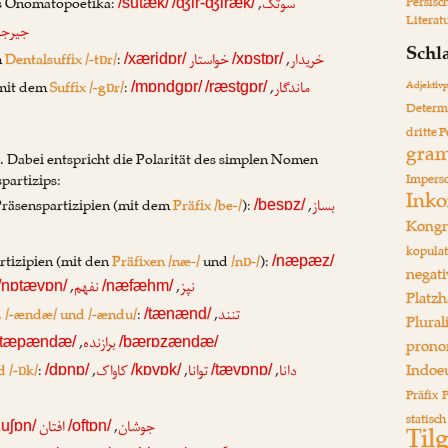
s Onomatopoetika:
,
Persisc
سوتک
/sutæk/
/ʤir-ʤiræk/
Literat
جیرج
Schl
m
Dentalsuffix /-tɒr/
:
,
خریدار
خواستار
/xæridɒr/
/xɒstɒr/
 mit dem
Suffix /-gɒr/
:
,
ماندگار
Adjektiv
/mɒndgɒr/
/ræstgɒr/
Determ
dritte 
gram
. Dabei entspricht die Polarität des simplen Nomen
partizips:
Impers
Ink
Präsenspartizipien (mit dem
Präfix /be-/
):
,
بساز
/besɒz/
Kongr
kopulat
rtizipien (mit den
Präfixen /næ-/
und
/nɒ-/
):
/næpæz/
negati
,
,
نپز
نفهم
/nɒtævɒn/
/næfæhm/
Platzh
/, /-ændæ/ und /-ændu/
:
,
تنند
/tænænd/
Plural
,
برازنده
prono
/tæpændæ/
/bærɒzændæ/
Indoe
d /-ɒk/
:
,
,
,
دانا
توانا
کاواک
/dɒnɒ/
/kɒvɒk/
/tævɒnɒ/
Präfix
P
statisch
,
افتان
جوشان
Til
uʃɒn/
/oftɒn/