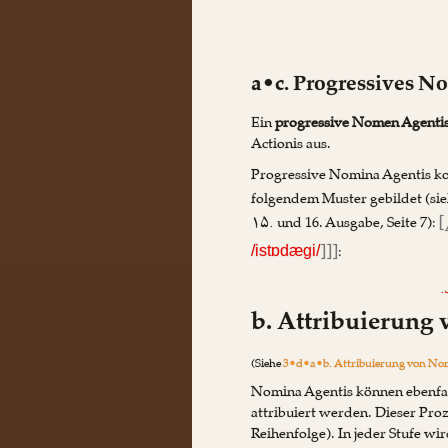
a•c. Progressives N
Ein
progressive Nomen Agenti
Actionis aus.
Progressive Nomina Agentis k
folgendem Muster gebildet (sie
۱۵. und 16. Ausgabe, Seite 7):
[
]]]
:
/istɒdægi/
د
b. Attribuierung
(Siehe
3•d•a•b. Attribuierung von No
Nomina Agentis können ebenfal
attribuiert werden. Dieser Pro
Reihenfolge). In jeder Stufe wi