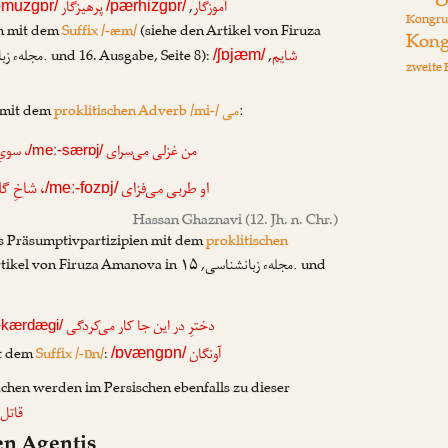
,
آموزگار
پرهیزگار
ɒmuzgɒr/
/pærhizgɒr/
Kongru
om mit dem
Suffix /-æm/
(siehe den Artikel von
Firuza
Kong
, ۱۵. und 16. Ausgabe, Seite 8):
,
شایم
مجلهء زب
/ʃɒjæm/
zweite 
 mit dem
proklitischen Adverb /mi-/
:
می
من غزلی
می‌سرای
سویِ 
/meː-særɒj/
او طربی
می‌فزای
شاخِ گلی
/meː-fozɒj/
Hassan Ghaznavi
(12. Jh. n. Chr.)
us Präsumptivpartizipien mit dem
proklitischen
rtikel von
Firuza Amanova
in
, ۱۵. und
مجلهء زبانشناسی
دخترِ در این جا کار
می‌کردگی
-kærdægi/
it dem
Suffix /-ɒn/
:
آونگان
/ɒvængɒn/
hen werden im Persischen ebenfalls zu dieser
,
قاتل
en Agentis