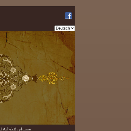
Sprache
auswählen
d Adjektivphrase