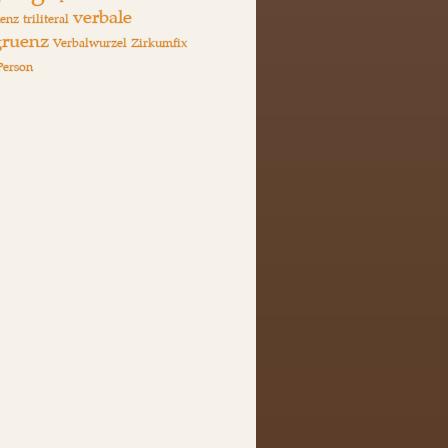
verbale
enz
triliteral
ruenz
Verbalwurzel
Zirkumfix
Person