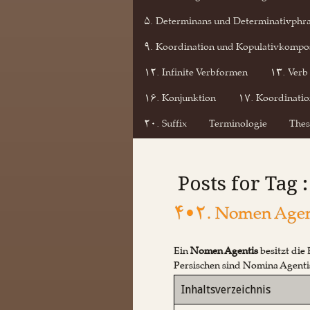
۵. Determinans und Determinativphr
۹. Koordination und Kopulativkompos
۱۲. Infinite Verbformen
۱۳. Verb
۱۶. Konjunktion
۱۷. Koordinatio
۲۰. Suffix
Terminologie
Thes
Posts for Tag 
۴•۲. Nomen Agen
Ein
Nomen Agentis
besitzt die
Persischen sind Nomina Agenti
Inhaltsverzeichnis