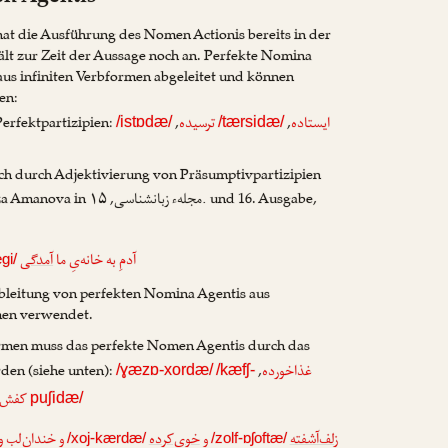
at die Ausführung des Nomen Actionis bereits in der
lt zur Zeit der Aussage noch an. Perfekte Nomina
us infiniten Verbformen abgeleitet und können
en:
erfektpartizipien:
,
,
ایستاده
ترسیده
/istɒdæ/
/tærsidæ/
ch durch Adjektivierung von Präsumptivpartizipien
za Amanova
in
, ۱۵. und 16. Ausgabe,
مجلهء زبانشناسی
آدمِ به خانه‌یِ ما
آمدگی
gi/
bleitung von perfekten Nomina Agentis aus
rmen verwendet.
formen muss das perfekte Nomen Agentis durch das
den (siehe unten):
,
غذاخورده
/ɣæzɒ-xordæ/
/kæfʃ-
کفش‌پ
puʃidæ/
زلف‌آشفته
و
خوی‌کرده
و خندان‌لب 
/xoj-kærdæ/
/zolf-ɒʃoftæ/