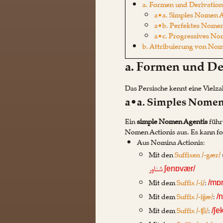
a. Formen und Derivatio
a•a. Simples Nomen A
a•b. Perfektes Nomen
a•c. Progressives No
b. Attribuierung von Nom
a. Formen und De
Das Persische kennt eine Vielz
a•a. Simples Nomen
Ein
simple Nomen Agentis
führ
Nomen Actionis aus. Es kann f
Aus Nomina Actionis:
Mit den
Suffixen /-gær/
شناور
ʃenɒvær/
Mit dem
Suffix /-i/
:
/mɒ
Mit dem
Suffix /-ijjæ/
:
/
Mit dem
Suffix /-ʧi/
:
/ʃe