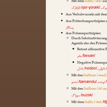
Mit dem
Suffix /-æk/
au
,
یرک
قارقارک
/ɣɒr-ɣɒræk/
Aus Verbalwurzeln mit de
Aus Präteritumpartizipien
رستگار
Aus Präsenspartizipien:
Durch Substantivierung
Agentis der des Präsens
Betont affirmative 
بخر
/bexær/
Negative Präsenspa
,
ناتوان
نادان
/nɒdɒn/
Mit den
Suffixen /-ænd
,
تپنده
تنندو
/tænændu/
Mit den
Suffixen /-ɒ/ un
سوزاک
/suzɒk/
Mit dem
Suffix /-ɒn/
:
/ʤ