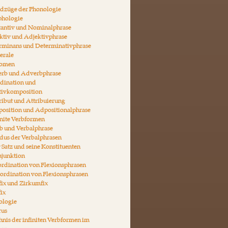
ndzüge der Phonologie
phologie
tantiv und Nominalphrase
ktiv und Adjektivphrase
erminans und Determinativphrase
erale
nomen
erb und Adverbphrase
rdination und
tivkomposition
ribut und Attribuierung
position und Adpositionalphrase
inite Verbformen
b und Verbalphrase
dus der Verbalphrasen
 Satz und seine Konstituenten
njunktion
rdination von Flexionsphrasen
ordination von Flexionsphrasen
fix und Zirkumfix
fix
ologie
rus
hnis der infiniten Verbformen im