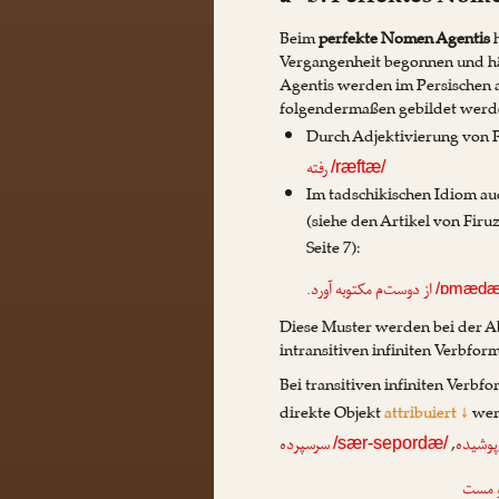
Beim
perfekte Nomen Agentis
h
Vergangenheit begonnen und hä
Agentis werden im Persischen a
folgendermaßen gebildet werd
Durch Adjektivierung von P
رفته
/ræftæ/
Im tadschikischen Idiom au
(siehe den Artikel von
Firu
Seite 7):
از دوست‌م مکتوبه آورد.
/ɒmædæ
Diese Muster werden bei der A
intransitiven infiniten Verbfo
Bei transitiven infiniten Verb
direkte Objekt
attribuiert ↓
wer
,
وشیده
سرسپرده
/sær-sepordæ/
و مست