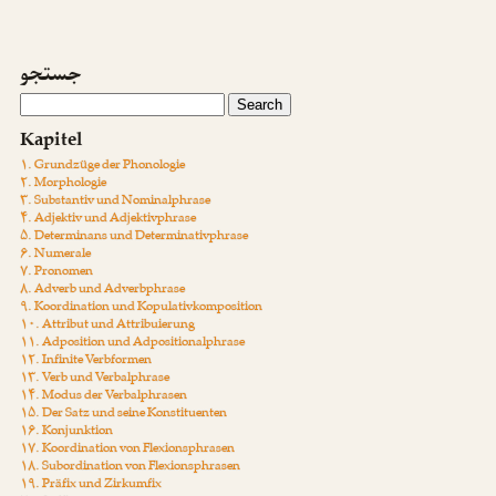
جستجو
Kapitel
۱. Grundzüge der Phonologie
۲. Morphologie
۳. Substantiv und Nominalphrase
۴. Adjektiv und Adjektivphrase
۵. Determinans und Determinativphrase
۶. Numerale
۷. Pronomen
۸. Adverb und Adverbphrase
۹. Koordination und Kopulativkomposition
۱۰. Attribut und Attribuierung
۱۱. Adposition und Adpositionalphrase
۱۲. Infinite Verbformen
۱۳. Verb und Verbalphrase
۱۴. Modus der Verbalphrasen
۱۵. Der Satz und seine Konstituenten
۱۶. Konjunktion
۱۷. Koordination von Flexionsphrasen
۱۸. Subordination von Flexionsphrasen
۱۹. Präfix und Zirkumfix