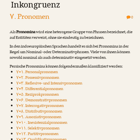
Inkongruenz
۷. Pronomen
0
Als
Pronomina
wird eine heterogene Gruppe von Phrasen bezeichnet, die
auf Entitäten verweist, ohne sie eindeutig zu bezeichnen.
In den indoeuropäischen Sprachen handelt es sich bei Pronomina in der
Regel um Nominal- oder Determinativphrasen. Viele von ihnen können
sowohl nominal als auch determinativ eingesetzt werden.
Persische Pronomina können folgendermaßen klassifiziert werden:
۷•۱. Personalpronomen
۷•۲. Possessivpronomen
۷•۳. Reflexive- und Intensivpronomen
۷•۴. Differentialpronomen
۷•۵. Reziprokpronomen
۷•۶. Demonstrativpronomen
۷•۷. Interrogativpronomen
۷•۸. Distributivpronomen
۷•۹. Assoziativpronomen
۷•۱۰. Inexistenzialpronomen
۷•۱۱. Selektivpronomen
۷•۱۲. Partitivpronomen