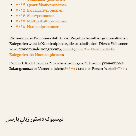
۷•۱۳. Qualifikativpronomen
۷•۱۴. Quantifikativpronomen
۷•۱۵. Exklamativpronomen
۷•۱۶. Elativpronomen
۷•۱۷. Multiplikativpronomen
۷•۱۸. Numeralpronomen
Ein nominales Pronomen steht in der Regel in denselben grammatischen
Kategorien wie die Nominalphrase, die es substituiert. Dieses Phänomen
wird
pronominale Kongruenz
genannt (siehe
3•c. Grammatische
Kategorien der Nominalphrasen
).
Dennoch findet man im Persischen in einigen Fällen eine
pronominale
Inkongruenz
des Numerus (siehe
3•۱•b.
) und der Person (siehe
3•۳•b.
).
فیسبوکِ دستورِ زبانِ پارسی