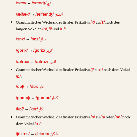
سنج
→
/sæx/
/sænʤ/
الفنج
→
/ælfæx/
/ælfænʤ/
Grammatischer Wechsel des finalen Frikativs
zu
nach den
/x/
/z/
langen Vokalen
,
und
:
/ɒ/
/i/
/u/
ساز
→
/sɒx/
/sɒz/
گریز
→
/gorix/
/goriz/
افروز
→
/æfrux/
/æfruz/
Grammatischer Wechsel des finalen Frikativs
zu
nach dem Vokal
/ʃ/
/r/
:
/ɒ/
دار
→
/dɒʃ/
/dɒr/
گمار
→
/gomɒʃ/
/gomɒr/
کار
→
/kɒʃ/
/kɒr/
Grammatischer Wechsel des finalen Frikativs
zu
oder
nach
/s/
/n/
/nd/
dem Vokal
:
/æ/
شکن
→
/ʃekæs/
/ʃekæn/