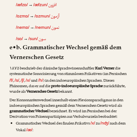
افزون
→
/æfzɒ/
/æfzun/
آزمون
→
/ɒzmɒ/
/ɒzmun/
نمون
→
/nemɒ/
/nemun/
سون
→
/sɒ/
/sun/
e•b. Grammatischer Wechsel gemäß dem
Vernerschen Gesetz
۱۸۷۵ beschrieb der dänische Sprachwissenschaftler
Karl Verner
die
systematische Sonorisierung von stimmlosen Frikativen (im Persischen
,
,
,
und
) in den indoeuropäischen Sprachen. Dieses
/f/
/s/
/ʃ/
/x/
/h/
Phänomen, das er auf die
proto-indoeuropäische Sprache
zurückführte,
wurde als
Vernersches Gesetz
bekannt.
Der Konsonantenwechsel innerhalb eines Flexionsparadigmas in den
indoeuropäischen Sprachen gemäß dem Vernerschen Gesetz wird als
grammatischer Wechsel
bezeichnet. Er wird im Persischen bei der
Derivation von Präsenspartizipien aus Verbalwurzeln beobachtet:
Grammatischer Wechsel des finalen Frikativs
zu
nach dem
/x/
/nʤ/
Vokal
:
/æ/