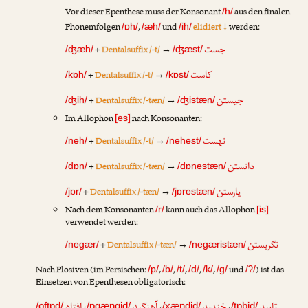
Vor dieser Epenthese muss der Konsonant
aus den finalen
/h/
Phonemfolgen
,
und
elidiert ↓
werden:
/ɒh/
/æh/
/ih/
جست
+
Dentalsuffix /-t/
→
/ʤæh/
/ʤæst/
کاست
+
Dentalsuffix /-t/
→
/kɒh/
/kɒst/
جیستن
+
Dentalsuffix /-tæn/
→
/ʤih/
/ʤistæn/
Im Allophon
nach Konsonanten:
[es]
نهست
+
Dentalsuffix /-t/
→
/neh/
/nehest/
دانستن
+
Dentalsuffix /-tæn/
→
/dɒn/
/dɒnestæn/
یارستن
+
Dentalsuffix /-tæn/
→
/jɒr/
/jɒrestæn/
Nach dem Konsonanten
kann auch das Allophon
/r/
[is]
verwendet werden:
نگریستن
+
Dentalsuffix /-tæn/
→
/negær/
/negæristæn/
Nach Plosiven (im Persischen:
,
,
,
,
,
und
) ist das
/p/
/b/
/t/
/d/
/k/
/g/
/ʔ/
Einsetzen von Epenthesen obligatorisch:
/oftɒd/
/ɒgængid/
/xændid/
/tɒbid/