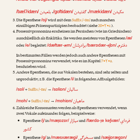
افتاد
،
آهنگید
،
خندید
،
تابید
بلعیدن
،
گفتیدن
،
مکیدن
/bælʔidæn/
/goftidæn/
/mækidæn/
Die Epenthese
wird mit dem
Suffix /-ɒn/
nach manchen
/ɒj/
einsilbigen Präsenspartizipien beobachtet (siehe
20•۲•c.
).
Possessivpronomina erscheinen im Persischen (wie im Griechischen)
ausschließlich als Enklitika. Sie werden meistens von Epenthesen
/æ/
دفترم
برادرشان
oder
begleitet:
æ
e
,
/e/
/dæftær-
m/
/bærɒdær-
ʃɒn/
In bestimmten Fällen werden jedoch auch andere Epenthesen mit
Possessivpronomina verwendet, wie es im Kapitel
7•۲•a.
beschrieben wird.
Andere Epenthesen, die aus Vokalen bestehen, sind sehr selten und
unproduktiv, z.B. die Epenthese
in folgenden Affixalgebilden:
/i/
سالیان
+
Suffix /-ɒn/
→
/sɒl/
/sɒliɒn/
ماهیان
+
Suffix /-ɒn/
→
/mɒh/
/mɒhiɒn/
Zahlreiche Konsonanten werden als Epenthesen verwendet, wenn
zwei Vokale aufeinander folgen, beispielweise:
فردایِ
میازار
Epenthese
in
j
und
j
/j/
/mæ
ɒzɒr/
/færdɒ-
e keʃvær/
کشور
مسخرگی
Epenthese
in
und
/g/
/mæsxærægi/
/sæjjɒrægɒn/