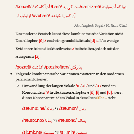
زیرا که آن سرایزذ
ست کی بذ
آن آگاه کنذ
/konæð/
/bæð/
/sær-izæð/
آن کس را خواهذ
از اولیاءِ او.
/xvɒhæð/
Abu Yaghub Sagzi
(10. Jh. n. Chr.)
Das moderne Persisch kennt diese kombinatorische Variation nicht.
د
ذ
Das Allophon
erscheint grundsätzlich als
. Nur wenige
[ð]
[d]
ذ
Evidenzen haben die Schreibweise
beibehalten, jedoch mit der
Aussprache
:
[z]
گذشت
،
پذیرفتن
/gozæʃt/
/pæziroftæn/
Folgende kombinatorische Variationen existieren in den modernen
persischen Idiomen:
Umwandlung der langen Vokale
,
und
vor dem
/ɒː/
/iː/
/uː/
Konsonanten
in die kurzen Allophone
,
und
, wenn
/n/
[ɒ]
[i]
[u]
dieser Konsonant mit dem Vokal in derselben
Silbe ↓
steht:
زمان
زمانه
/zæ.mɒː.ne/
⇆
/zæ.mɒn/
رساند
رسانا
/ræ.sɒː.nɒː/
⇆
/ræ.sɒnd/
سیمین
سیمینه
/siː.miː.ne/
⇆
/siː.min/