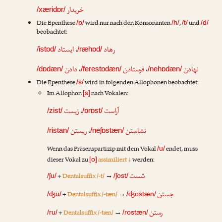
خریدار
/xæridɒr/
Die Epenthese
wird nur nach den Konsonanten
,
und
/ɒ/
/h/
/t/
/d/
beobachtet:
ایستاد
،
رهاد
/istɒd/
/ræhɒd/
دادن
،
فرستادن
،
نهادن
/dɒdæn/
/ferestɒdæn/
/nehɒdæn/
Die Epenthese
wird in folgenden Allophonen beobachtet:
/s/
Im Allophon
nach Vokalen:
[s]
زیست
،
آراست
/zist/
/ɒrɒst/
ریستن
،
نشاستن
/ristan/
/neʃɒstæn/
Wenn das Präsenspartizip mit dem Vokal
endet, muss
/u/
dieser Vokal zu
assimiliert ↓
werden:
[o]
شست
+
Dentalsuffix /-t/
→
/ʃu/
/ʃost/
جستن
+
Dentalsuffix /-tæn/
→
/ʤu/
/ʤostæn/
رستن
+
Dentalsuffix /-tæn/
→
/ru/
/rostæn/