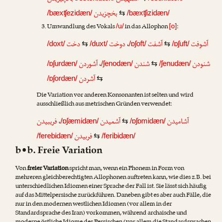
بخچزیدن
/bæxʧezidæn/
⇆
/bæxʧizidæn/
Umwandlung des Vokals
in das Allophon
:
/u/
[o]
دخت
دوخت
،
آشفت
آشوفت
/doxt/
⇆
/duxt/
/ɒʃoft/
⇆
/ɒʃuft/
آشوردن
،
شندن
شنودن
/ɒʃurdæn/
/ʃenodæn/
⇆
/ʃenudæn/
آشردن
/ɒʃordæn/
⇆
Die Variation vor anderen Konsonanten ist selten und wird
ausschließlich aus metrischen Gründen verwendet:
فریبیدن
،
آشمیدن
آشامیدن
/ɒʃæmidæn/
⇆
/ɒʃɒmidæn/
فربیدن
/ferebidæn/
⇆
/feribidæn/
b•b. Freie Variation
Von
freier Variation
spricht man, wenn ein Phonem in Form von
mehreren gleichberechtigten Allophonen auftreten kann, wie dies z.B. bei
unterschiedlichen Idiomen einer Sprache der Fall ist. Sie lässt sich häufig
auf das Mittelpersische zurückführen. Daneben gibt es aber auch Fälle, die
nur in den modernen westlichen Idiomen (vor allem in der
Standardsprache des Iran) vorkommen, während archaische und