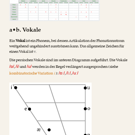
a•b. Vokale
Ein
Vokal
ist ein Phonem, bei dessen Artikulation der Phonationsstrom
weitgehend ungehindert ausströmen kann. Das allgemeine Zeichen für
einen Vokal ist
v
.
Die persischen Vokale sind im unteren Diagramm aufgeführt. Die Vokale
,
und
werden in der Regel verlängert ausgesprochen (siehe
/ɒ/
/i/
/u/
kombinatorische Variation ↓
):
,
,
/ɒː/
/iː/
/uː/