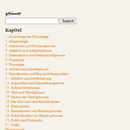
جستجو
Kapitel
۱. Grundzüge der Phonologie
۲. Morphologie
۳. Substantiv und Nominalphrase
۴. Adjektiv und Adjektivphrase
۵. Determinans und Determinativphrase
۶. Numerale
۷. Pronomen
۸. Adverb und Adverbphrase
۹. Koordination und Kopulativkomposition
۱۰. Attribut und Attribuierung
۱۱. Adposition und Adpositionalphrase
۱۲. Infinite Verbformen
۱۳. Verb und Verbalphrase
۱۴. Modus der Verbalphrasen
۱۵. Der Satz und seine Konstituenten
۱۶. Konjunktion
۱۷. Koordination von Flexionsphrasen
۱۸. Subordination von Flexionsphrasen
۱۹. Präfix und Zirkumfix
۲۰. Suffix