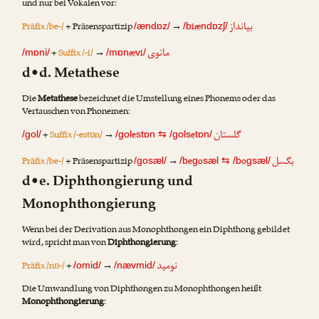
und nur bei Vokalen vor:
بیانداز
Präfix /be-/
+ Präsenspartizip
→
iæ
/ændɒz/
/b
ndɒzʃ/
مانوی
+
Suffix /-i/
→
æ
i
/mɒni/
/mɒn
v
/
d•d. Metathese
Die
Metathese
bezeichnet die Umstellung eines Phonems oder das
Vertauschen von Phonemen:
گلستان
+
Suffix /-estɒn/
→
e
e
/gol/
/gol
stɒn
⇆
/gols
tɒn/
بگسل
Präfix /be-/
+ Präsenspartizip
→
e
o
o
/gosæl/
/b
g
sæl
⇆
/b
gsæl/
d•e. Diphthongierung und
Monophthongierung
Wenn bei der Derivation aus Monophthongen ein Diphthong gebildet
wird, spricht man von
Diphthongierung
:
نومید
Präfix /nɒ-/
+
→
/omid/
/nævmid/
Die Umwandlung von Diphthongen zu Monophthongen heißt
Monophthongierung
: