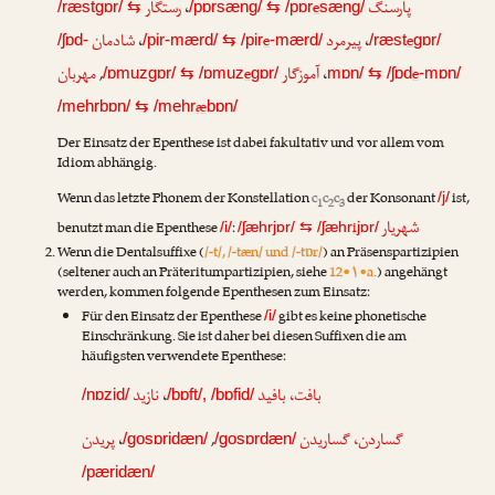
رستگار
،
e
پارسنگ
/ræstgɒr/
⇆
/pɒrsæng/
⇆
/pɒr
sæng/
شادمان
،
e
پیرمرد
،
e
/ʃɒd-
/pir-mærd/
⇆
/pir
-mærd/
/ræst
gɒr/
مهربان
,
e
آموزگار
،
e
/ɒmuzgɒr/
⇆
/ɒmuz
gɒr/
mɒn/
⇆
/ʃɒd
-mɒn/
æ
/mehrbɒn/
⇆
/mehr
bɒn/
Der Einsatz der Epenthese ist dabei fakultativ und vor allem vom
Idiom abhängig.
Wenn das letzte Phonem der Konstellation
c
c
c
der Konsonant
ist,
/j/
1
2
3
شهریار
benutzt man die Epenthese
:
i
/i/
/ʃæhrjɒr/
⇆
/ʃæhr
jɒr/
Wenn die Dentalsuffixe (
/-t/, /-tæn/ und /-tɒr/
) an Präsenspartizipien
(seltener auch an Präteritumpartizipien, siehe
12•۱•a.
) angehängt
werden, kommen folgende Epenthesen zum Einsatz:
Für den Einsatz der Epenthese
gibt es keine phonetische
/i/
Einschränkung. Sie ist daher bei diesen Suffixen die am
häufigsten verwendete Epenthese:
نازید
،
بافت، بافید
/nɒzid/
/bɒft/, /bɒfid/
پریدن
،
,
گساردن، گساریدن
/gosɒridæn/
/gosɒrdæn/
/pæridæn/