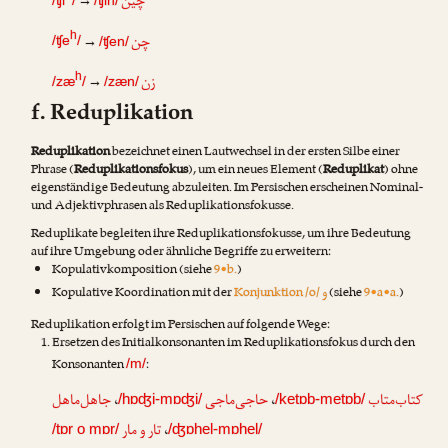
چین
→
چن
h
→
/ʧe
/
/ʧen/
زن
h
→
/zæ
/
/zæn/
f. Reduplikation
Reduplikation
bezeichnet einen Lautwechsel in der ersten Silbe einer
Phrase (
Reduplikationsfokus
), um ein neues Element (
Reduplikat
) ohne
eigenständige Bedeutung abzuleiten. Im Persischen erscheinen Nominal-
und Adjektivphrasen als Reduplikationsfokusse.
Reduplikate begleiten ihre Reduplikationsfokusse, um ihre Bedeutung
auf ihre Umgebung oder ähnliche Begriffe zu erweitern:
Kopulativkomposition (siehe
9•b.
)
و
Kopulative Koordination mit der
Konjunktion /o/
(siehe
9•a•a.
)
Reduplikation erfolgt im Persischen auf folgende Wege:
Ersetzen des Initialkonsonanten im Reduplikationsfokus durch den
Konsonanten
:
/m/
جاهل‌ماهل
،
حاجی‌ماجی
،
کتاب‌متاب
/hɒʤi-mɒʤi/
/ketɒb-metɒb/
تار و مار
،
/tɒr o mɒr/
/ʤɒhel-mɒhel/