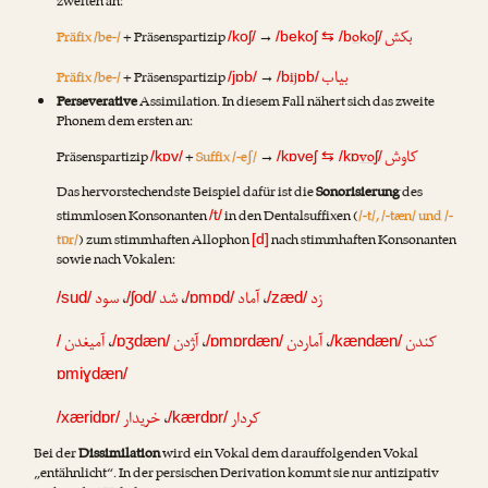
zweiten an:
بکش
Präfix /be-/
+ Präsenspartizip
→
o
o
/koʃ/
/bekoʃ
⇆
/b
k
ʃ/
بیاب
Präfix /be-/
+ Präsenspartizip
→
ij
/jɒb/
/b
ɒb/
Perseverative
Assimilation. In diesem Fall nähert sich das zweite
Phonem dem ersten an:
کاوش
Präsenspartizip
+
Suffix /-eʃ/
→
vo
/kɒv/
/kɒveʃ
⇆
/kɒ
ʃ/
Das hervorstechendste Beispiel dafür ist die
Sonorisierung
des
stimmlosen Konsonanten
in den Dentalsuffixen (
/-t/, /-tæn/ und /-
/t/
tɒr/
) zum stimmhaften Allophon
nach stimmhaften Konsonanten
[d]
sowie nach Vokalen:
سود
،
شد
،
آماد
،
زد
/sud/
/ʃod/
/ɒmɒd/
/zæd/
آمیغدن
،
آژدن
،
آماردن
،
کندن
/
/ɒʒdæn/
/ɒmɒrdæn/
/kændæn/
ɒmiɣdæn/
خریدار
،
کردار
/xæridɒr/
/kærdɒr/
Bei der
Dissimilation
wird ein Vokal dem darauffolgenden Vokal
„entähnlicht“. In der persischen Derivation kommt sie nur antizipativ