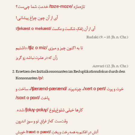
تازه‌مازه
خدمتِ شما چی‌ست؟
/tɒze-mɒze/
آی از آن چون چراغ پیشانی!
!
شکست و مکست
آی از آن زلفکِ
/ʃekæst o mekæst/
Rudaki
(9. – 10. Jh. n. Chr.)
تا به اکنون
چیز و میزی
داشتیم
/ʧiz o miz/
زآن که در عشرت نباشد زو گریز
Anvari
(12. Jh. n. Chr.)
Ersetzen des Initialkonsonanten im Reduplikationsfokus durch den
Konsonanten
:
/p/
ساخت و
،
چرندپرند
،
خرت و پرت
/ʧærænd-pærænd/
/xert o pert/
پاخت
/sɒxt o pɒxt/
کارها خیلی
شلوغ‌پلوغ
شده.
/ʃoluɣ-poluɣ/
وقت‌ست که‌از فراقِ تو و سوزِ اندرون
آتش در افکنم به همه
رخت و پختِ
خویش
/ræxt o pæxt/