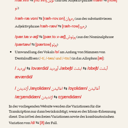
نوین
(aus der Adjektivphrase
/næ.vin/
⇆
[no.vin]
/næv/
⇆
[now]
نو
)
ره‌ر‌وان
(aus der substantivieren
/ræh-ræ.vɒn/
⇆
[ræh-rov.ɒn]
ره‌رو
Adjektivphrase
)
/ræh-ræv/
⇆
[ræh-row]
پرتوش
(aus der Nominalphrase
/pær.tæ.v-æʃ/
⇆
[pær.to.v-æʃ]
پرتو
)
/pærtæv/
⇆
[pærtow]
Umwandlung des Vokals
am Anfang von Stämmen von
/ɒ/
Dentalsuffixen (
/-t/, /-tæn/ und /-tɒr/
) in das Allophon
:
[æ]
اوردید
آوردید
،
ابشت
آبشت
/
⇆
/ɒværdid/
/æbeʃt/
⇆
/ɒbeʃt/
æværdid/
آژندیدن
,
اغالیدن
آغالیدن
/
/æɣɒlidæn/
⇆
/ɒɣɒlidæn/
اژندیدن
/æʒændidæn/
⇆
ɒʒændidæn/
In der vorliegenden Website werden die Variationen für die
Transkription nur dann berücksichtigt, wenn es der Idiom-Erkennung
dient. Das ist bei den freien Variationen sowie der kombinatorischen
Variation von
der Fall.
/d/
⇆
[ð]