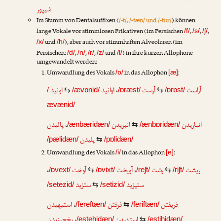
شیپور
Im Stamm von Dentalsuffixen (
/-t/, /-tæn/ und /-tɒr/
) können
lange Vokale vor stimmlosen Frikativen (im Persischen
,
,
,
/f/
/s/
/ʃ/
und
), aber auch vor stimmhaften Alveolaren (im
/x/
/h/
Persischen:
,
,
,
und
) in ihre kurzen Allophone
/d/
/n/
/r/
/z/
/l/
umgewandelt werden:
Umwandlung des Vokals
in das Allophon
:
/ɒ/
[æ]
اونید
اوانید
،
آرست
آراست
/
⇆
/ævɒnid/
/ɒræst/
⇆
/ɒrɒst/
ævænid/
پالیدن
،
انبریدن
انباریدن
/ænbæridæn/
⇆
/ænbɒridæn/
پلیدن
/pælidæn/
⇆
/pɒlidæn/
Umwandlung des Vokals
in das Allophon
:
/i/
[e]
،
آوخت
آویخت
،
رشت
ریشت
/ɒvext/
⇆
/ɒvixt/
/reʃt/
⇆
/riʃt/
ستیزید
ستزید
/setezid/
⇆
/setizid/
استیهیدن
،
فرفتن
فریفتن
/fereftæn/
⇆
/feriftæn/
بخچیزیدن
،
استهیدن
/estehidæn/
⇆
/estihidæn/