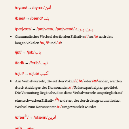
آغن
→
/ɒɣæs/
/ɒɣæn/
بنـد
→
/bæs/
/bænd/
پیون، پیونـد
→
/pæjvæs/
/pæjvæn/, /pæjvænd/
Grammatischer Wechsel des finalen Frikativs
zu
nach den
/f/
/b/
langen Vokalen
,
und
:
/ɒ/
/i/
/u/
یاب
→
/jɒf/
/jɒb/
فریب
→
/ferif/
/ferib/
آشوب
→
/ɒʃuf/
/ɒʃub/
Aus Verbalwurzeln, die auf den Vokal
,
oder
enden, werden
/i/
/e/
/æ/
durch Anhängen des Konsonanten
Präsenspartizipien gebildet.
/n/
Die Vermutung liegt nahe, dass diese Verbalwurzeln ursprünglich auf
h
einen schwachen Frikativ
endeten, der durch den grammatischen
/
/
Wechsel zum Konsonanten
umgewandelt wurde:
/n/
آفرین
h
→
/ɒfæri
/
/ɒfærin/
h
/ʧi
/
/ʧin/