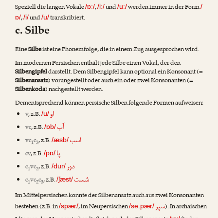
Speziell die langen Vokale
,
und
werden immer in der Form
/ɒː/
/iː/
/uː/
/
,
und
transkribiert.
ɒ/
/i/
/u/
c. Silbe
Eine
Silbe
ist eine Phonemfolge, die in einem Zug ausgesprochen wird.
Im modernen Persischen enthält jede Silbe einen Vokal, der den
Silbengipfel
darstellt. Dem Silbengipfel kann optional ein Konsonant (=
Silbenansatz
) vorangestellt oder auch ein oder zwei Konsonanten (=
Silbenkoda
) nachgestellt werden.
Dementsprechend können persische Silben folgende Formen aufweisen:
او
v
, z.B.
/u/
آب
vc
, z.B.
/ɒb/
اسب
vc
c
, z.B.
/æsb/
1
2
پا
cv
, z.B.
/pɒ/
دور
c
vc
, z.B.
/dur/
1
2
شست
c
vc
c
, z.B.
/ʃæst/
1
2
3
Im Mittelpersischen konnte der Silbenansatz auch aus zwei Konsonanten
سپر
bestehen (z.B. in
, im Neupersischen
). In archaischen
/spær/
/se.pær/