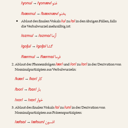
غنو
→
/ɣonu/
/ɣonæv/
بخنو
→
/bæxnu/
/bæxnæv/
Ablaut des finalen Vokals
zu
in den übrigen Fällen, falls
/u/
/ɒ/
die Verbalwurzel mehrsilbig ist:
آزما
→
/ɒzmu/
/ɒzmɒ/
گشا
→
/goʃu/
/goʃɒ/
فرما
→
/færmu/
/færmɒ/
Ablaut der Phonemfolgen
und
zu
in der Derivation von
/ær/
/or/
/ɒr/
Nominalpartizipien aus Verbalwurzeln:
کار
→
/kær/
/kɒr/
بار
→
/bor/
/bɒr/
خوار
→
/xor/
/xɒr/
Ablaut des finalen Vokals
zu
in der Derivation von
/ɒ/
/un/
Nominalpartizipien aus Präsenspartizipien:
افسون
→
/æfsɒ/
/æfsun/