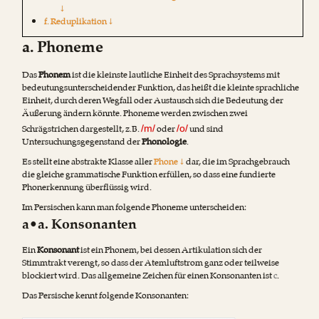
↓
f. Reduplikation ↓
a. Phoneme
Das
Phonem
ist die kleinste lautliche Einheit des Sprachsystems mit
bedeutungsunterscheidender Funktion, das heißt die kleinte sprachliche
Einheit, durch deren Wegfall oder Austausch sich die Bedeutung der
Äußerung ändern könnte. Phoneme werden zwischen zwei
Schrägstrichen dargestellt, z.B.
oder
und sind
/m/
/o/
Untersuchungsgegenstand der
Phonologie
.
Es stellt eine abstrakte Klasse aller
Phone ↓
dar, die im Sprachgebrauch
die gleiche grammatische Funktion erfüllen, so dass eine fundierte
Phonerkennung überflüssig wird.
Im Persischen kann man folgende Phoneme unterscheiden:
a•a. Konsonanten
Ein
Konsonant
ist ein Phonem, bei dessen Artikulation sich der
Stimmtrakt verengt, so dass der Atemluftstrom ganz oder teilweise
blockiert wird. Das allgemeine Zeichen für einen Konsonanten ist
c
.
Das Persische kennt folgende Konsonanten: