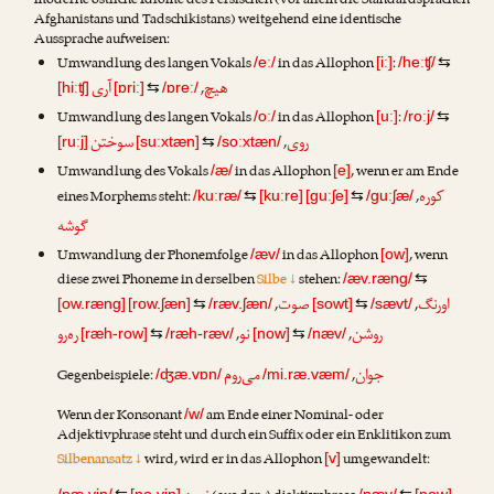
moderne östliche Idiome des Persischen (vor allem die Standardsprachen
Afghanistans und Tadschikistans) weitgehend eine identische
Aussprache aufweisen:
Umwandlung des langen Vokals
in das Allophon
:
/eː/
[iː]
/heːʧ/
⇆
هیچ
آری
,
[hiːʧ]
[ɒriː]
⇆
/ɒreː/
Umwandlung des langen Vokals
in das Allophon
:
/oː/
[uː]
/roːj/
⇆
روی
سوختن
,
[ruːj]
[suːxtæn]
⇆
/soːxtæn/
Umwandlung des Vokals
in das Allophon
, wenn er am Ende
/æ/
[e]
کوره
eines Morphems steht:
,
/kuːræ/
⇆
[kuːre]
[guːʃe]
⇆
/guːʃæ/
گوشه
Umwandlung der Phonemfolge
in das Allophon
, wenn
/æv/
[ow]
diese zwei Phoneme in derselben
Silbe ↓
stehen:
/æv.ræng/
⇆
اورنگ
صوت
,
,
[ow.ræng]
[row.ʃæn]
⇆
/ræv.ʃæn/
[sowt]
⇆
/sævt/
روشن
نو
ره‌رو
,
,
[ræh-row]
⇆
/ræh-ræv/
[now]
⇆
/næv/
جوان
می‌روم
Gegenbeispiele:
,
/ʤæ.vɒn/
/mi.ræ.væm/
Wenn der Konsonant
am Ende einer Nominal- oder
/w/
Adjektivphrase steht und durch ein Suffix oder ein Enklitikon zum
Silbenansatz ↓
wird, wird er in das Allophon
umgewandelt:
[v]