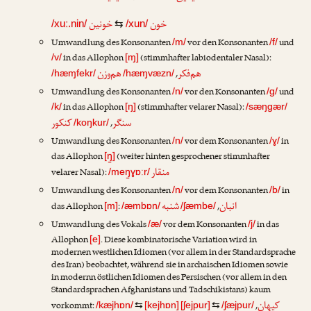
خون
خونین
/xuː.nin/
⇆
/xun/
Umwandlung des Konsonanten
vor den Konsonanten
und
/m/
/f/
in das Allophon
(stimmhafter labiodentaler Nasal):
/v/
[ɱ]
هم‌فکر
هم‌وزن
,
/hæɱfekr/
/hæɱvæzn/
Umwandlung des Konsonanten
vor den Konsonanten
und
/n/
/g/
in das Allophon
(stimmhafter velarer Nasal):
/k/
[ŋ]
/sæŋgær/
سنگر
کنکور
,
/koŋkur/
Umwandlung des Konsonanten
vor dem Konsonanten
in
/n/
/ɣ/
das Allophon
(weiter hinten gesprochener stimmhafter
[ŋ̠]
منقار
velarer Nasal):
/meŋ̠ɣɒːr/
Umwandlung des Konsonanten
vor dem Konsonanten
in
/n/
/b/
انبان
شنبه
das Allophon
:
,
[m]
/æmbɒn/
/ʃæmbe/
Umwandlung des Vokals
vor dem Konsonanten
in das
/æ/
/j/
Allophon
. Diese kombinatorische Variation wird in
[e]
modernen westlichen Idiomen (vor allem in der Standardsprache
des Iran) beobachtet, während sie in archaischen Idiomen sowie
in modernn östlichen Idiomen des Persischen (vor allem in den
Standardsprachen Afghanistans und Tadschikistans) kaum
کیهان
vorkommt:
,
/kæjhɒn/
⇆
[kejhɒn]
[ʃejpur]
⇆
/ʃæjpur/