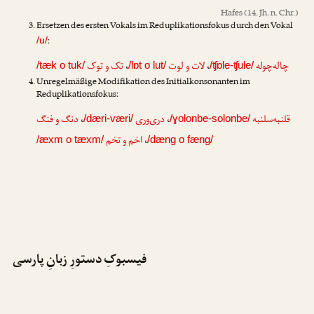
Hafes
(14. Jh. n. Chr.)
Ersetzen des ersten Vokals im Reduplikationsfokus durch den Vokal
:
/u/
تک و توک
،
لات و لوت
،
چاله‌چوله
/tæk o tuk/
/lɒt o lut/
/ʧɒle-ʧule/
Unregelmäßige Modifikation des Initialkonsonanten im
Reduplikationsfokus:
دنگ و فنگ
،
دری‌وری
،
قلنبه‌سلنبه
/dæri-væri/
/ɣolonbe-solonbe/
اخم و تخم
،
/æxm o tæxm/
/dæng o fæng/
فیسبوکِ دستورِ زبانِ پارسی