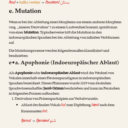
بستان
+
Suffix /-estɒn/
→
o
/bu/
/b
stɒn/
e. Mutation
Wenn es bei der Ableitung eines Morphems aus einem anderen Morphem
(sog. „innerer Derivation“) zu einem Lautwechsel kommt, spricht man
von einer
Mutation
. Typischerweise tritt die Mutation in den
indoeuropäischen Sprachen bei der Ableitung von infiniten Verbformen
auf.
Die Mutationsprozesse werden folgendermaßen klassifiziert und
beschrieben:
e•a. Apophonie (Indoeuropäischer Ablaut)
Als
Apophonie
oder
indoeuropäischer Ablaut
wird der Wechsel von
Vokalen innerhalb eines Flexionsparadigmas in indoeuropäischen
Sprachen bezeichnet. Dieses Phänomen wurde 1819 vom deutschen
Sprachwissenschaftler
Jacob Grimm
beschrieben und kann im Persischen
in folgenden Formen auftauchen:
Derivation von Präsenspartizipien aus Verbalwurzeln:
Ablaut des finalen Vokals
zum Diphthong
nach dem
/u/
/æv/
Konsonanten
:
/n/
شنو
→
/ʃenu/
/ʃenæv/