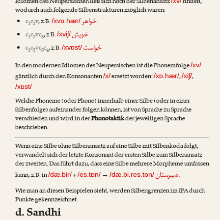
Idiomen des Neupersischen ließ sich noch der Silbenansatz
finden,
/xv/
wodurch auch folgende Silbenstrukturen möglich waren:
خواهر
c
c
v
, z.B.
/xvɒ.hær/
1
2
خویش
c
c
vc
, z.B.
/xviʃ/
1
2
3
خواست
c
c
vc
c
, z.B.
/xvɒst/
1
2
3
4
In den modernen Idiomen des Neupersischen ist die Phonemfolge
/xv/
gänzlich durch den Konsonanten
ersetzt worden:
,
,
/x/
/xɒ.hær/
/xiʃ/
/xɒst/
Welche Phoneme (oder Phone) innerhalb einer Silbe (oder in einer
Silbenfolge) aufeinander folgen können, ist von Sprache zu Sprache
verschieden und wird in der
Phonotaktik
der jeweiligen Sprache
beschrieben.
Wenn eine Silbe ohne Silbenansatz auf eine Silbe mit Silbenkoda folgt,
verwandelt sich der letzte Konsonant der ersten Silbe zum Silbenansatz
der zweiten. Das führt dazu, dass eine Silbe mehrere Morpheme umfassen
دبیرستان
kann, z.B. in
+
→
.
/dæ.bir/
/es.tɒn/
/dæ.bi.res.tɒn/
Wie man an diesen Beispielen sieht, werden Silbengrenzen im IPA durch
Punkte gekennzeichnet.
d. Sandhi