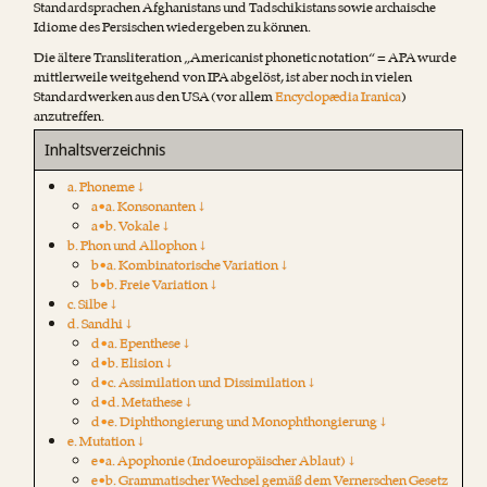
Standardsprachen Afghanistans und Tadschikistans sowie archaische
Idiome des Persischen wiedergeben zu können.
Die ältere Transliteration „Americanist phonetic notation“ = APA wurde
mittlerweile weitgehend von IPA abgelöst, ist aber noch in vielen
Standardwerken aus den USA (vor allem
Encyclopædia Iranica
)
anzutreffen.
Inhaltsverzeichnis
a. Phoneme ↓
a•a. Konsonanten ↓
a•b. Vokale ↓
b. Phon und Allophon ↓
b•a. Kombinatorische Variation ↓
b•b. Freie Variation ↓
c. Silbe ↓
d. Sandhi ↓
d•a. Epenthese ↓
d•b. Elision ↓
d•c. Assimilation und Dissimilation ↓
d•d. Metathese ↓
d•e. Diphthongierung und Monophthongierung ↓
e. Mutation ↓
e•a. Apophonie (Indoeuropäischer Ablaut) ↓
e•b. Grammatischer Wechsel gemäß dem Vernerschen Gesetz