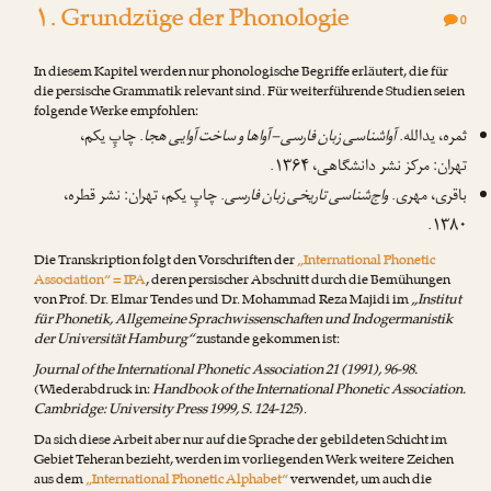
۱. Grundzüge der Phonologie
0
In diesem Kapitel werden nur phonologische Begriffe erläutert, die für
die persische Grammatik relevant sind. Für weiterführende Studien seien
folgende Werke empfohlen:
ثمره، یدالله.
آواشناسی زبان فارسی – آواها و ساخت آوایی هجا
. چاپِ یکم،
تهران: مرکز نشر دانشگاهی، ۱۳۶۴.
باقری، مهری.
واج‌شناسی تاریخی زبان فارسی
. چاپِ یکم، تهران: نشر قطره،
۱۳۸۰.
Die Transkription folgt den Vorschriften der
„International Phonetic
Association“ = IPA
, deren persischer Abschnitt durch die Bemühungen
von
Prof. Dr. Elmar Tendes
und
Dr. Mohammad Reza Majidi
im
„Institut
für Phonetik, Allgemeine Sprachwissenschaften und Indogermanistik
der Universität Hamburg“
zustande gekommen ist:
Journal of the International Phonetic Association 21 (1991), 96-98.
(Wiederabdruck in:
Handbook of the International Phonetic Association.
Cambridge: University Press 1999, S. 124-125
).
Da sich diese Arbeit aber nur auf die Sprache der gebildeten Schicht im
Gebiet Teheran bezieht, werden im vorliegenden Werk weitere Zeichen
aus dem
„International Phonetic Alphabet“
verwendet, um auch die