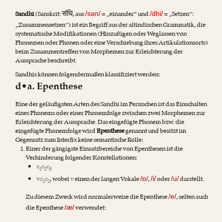
संधि
Sandhi
(Sanskrit:
, aus
= „einander“ und
= „Setzen“:
/san/
/dhi/
„Zusammensetzen“) ist ein Begriff aus der altindischen Grammatik, die
systematische Modifikationen (Hinzufügen oder Weglassen von
Phonemen oder Phonen oder eine Verschiebung ihres Artikulationsorts)
beim Zusammentreffen von Morphemen zur Erleichterung der
Aussprache beschreibt.
Sandhis können folgendermaßen klassifiziert werden:
d•a. Epenthese
Eine der geläufigsten Arten des Sandhi im Persischen ist das Einschalten
eines Phonems oder einer Phonemfolge zwischen zwei Morphemen zur
Erleichterung der Aussprache. Das eingefügte Phonem bzw. die
eingefügte Phonemfolge wird
Epenthese
genannt und besitzt im
Gegensatz zum Interfix keine semantische Rolle:
Einer der gängigste Einsatzbereiche von Epenthesen ist die
Verhinderung folgender Konstellationen:
c
c
c
1
2
3
vc
c
, wobei
v
einen der langen Vokale
,
oder
darstellt.
/ɒ/
/i/
/u/
1
2
Zu diesem Zweck wird normalerweise die Epenthese
, selten auch
/e/
die Epenthese
verwendet:
/æ/