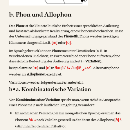
b. Phon und Allophon
Das
Phon
ist die kleinste lautliche Einheit einer sprachlichen Äußerung
und lässt sich als konkrete Realisierung eines Phonems beschreiben. Es ist
der Untersuchungsgegenstand der
Phonetik
. Phone werden in eckigen
Klammern dargestellt, z.B.
oder
.
[m]
[o]
Im Sprachgebrauch können Phoneme unter Umständen (z. B. in
verschiedenen Dialekten) in Form verschiedener Phone auftreten, ohne
dass sich die Bedeutung der Äußerung ändert (=
Variation
),
کشتی
beispielsweise
und
in
. Alternativphone
[æ]
[e]
/kæʃti/
⇆
/keʃti/
werden als
Allophone
bezeichnet.
Variationen werden folgendermaßen unterteilt:
b•a. Kombinatorische Variation
Von
Kombinatorischer Variation
spricht man, wenn sich die Aussprache
eines Phonems je nach lautlicher Umgebung verändert:
Im archaischen Persisch (bis zur mongolischen Epoche) erschien das
ذ
د
Phonem
nach Vokalen generell in der Form des Allophons
/d/
[ð]
(stimmhafter dentaler Frikativ):