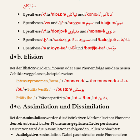
سیّارگان
کاناکی
نیاکان
Epenthese
in
k
und
k
/k/
/niɒ
ɒn/
/kɒnɒ
i/
دیم
سوم
Epenthesen
und
in
vv
und
jj
/vv/
/jj/
/se
om/
/do
om/
مانوی
دنیاوی
Epenthese
in
v
und
v
/v/
/donjɒ
i/
/mɒnæ
i/
طلاجات
سبزیجات
Epenthese
in
ʤ
und
ʤ
/ʤ/
/sæbzi
ɒt/
/tælɒ
ɒt/
بچّه‌هه
آقاهه
Epenthese
in
h
und
h
/h/
/ɒɣɒ-
e/
/bæʧʧe-
e/
d•b. Elision
Bei der
Elision
wird ein Phonem oder eine Phonemfolge aus dem neuen
Gebilde weggelassen, beispielsweise:
همانند
Intensivpronomen /hæm-/
+
→
/mɒnænd/
/hæmɒnænd/
بوستان
+
Suffix /-estɒn/
→
/bu/
/bustɒn/
بنشین
Präfix /be-/
+ Präsenspartizip
→
/neʃin/
/benʃin/
d•c. Assimilation und Dissimilation
Bei der
Assimilation
werden die distinktiven Merkmale eines Phonems
dem eines benachbarten Phonems angeglichen. In der persischen
Derivation wird die Assimilation in folgenden Fällen beobachtet:
Antizipative
Assimilation. Dabei passt sich das erste Phonem dem