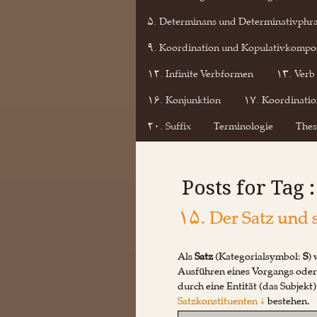
۵. Determinans und Determinativphr
۹. Koordination und Kopulativkompos
۱۲. Infinite Verbformen
۱۳. Verb
۱۶. Konjunktion
۱۷. Koordinatio
۲۰. Suffix
Terminologie
Thes
Posts for Tag 
۱۵. Der Satz und 
Als
Satz
(Kategorialsymbol:
S
) 
Ausführen eines Vorgangs oder 
durch eine Entität (das Subjekt
Satzkonstituenten ↓
bestehen.