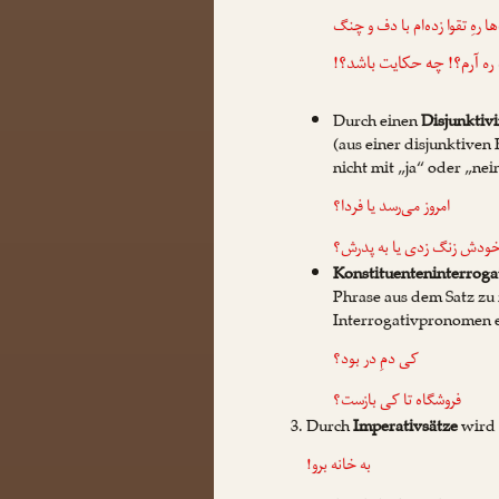
 رهِ تقوا زده‌ام با دف و چنگ
ه ره آرم؟! چه حکایت باشد؟
Durch einen
Disjunktiv
(aus einer disjunktiven
nicht mit „ja“ oder „ne
امروز می‌رسد یا فردا؟
خودش زنگ زدی یا به پدرش؟
Konstituenteninterroga
Phrase aus dem Satz zu 
Interrogativpronomen e
کی دمِ در بود؟
فروشگاه تا کی بازست؟
Durch
Imperativsätze
wird 
به خانه برو!