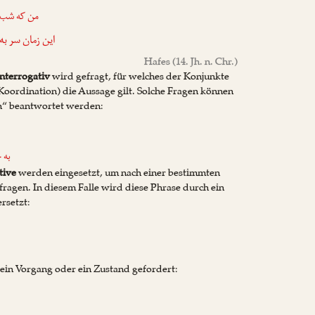
من که شب‌ها
این زمان سر ب!
Hafes
(14. Jh. n. Chr.)
interrogativ
wird gefragt, für welches der Konjunkte
 Koordination) die Aussage gilt. Solche Fragen können
in“ beantwortet werden:
به 
tive
werden eingesetzt, um nach einer bestimmten
fragen. In diesem Falle wird diese Phrase durch ein
rsetzt:
ein Vorgang oder ein Zustand gefordert: