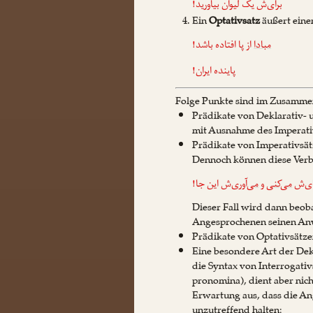
برای‌ش یک لیوان بیاورید!
Ein
Optativsatz
äußert eine
مبادا
از پا افتاده باشد!
پاینده ایران!
Folge Punkte sind im Zusamme
Prädikate von Deklarativ- 
mit Ausnahme des Imperati
Prädikate von Imperativsät
Dennoch können diese Verba
ای‌ش
می‌کنی
و
می‌آوری
‌ش این جا!
Dieser Fall wird dann beoba
Angesprochenen seinen An
Prädikate von Optativsätze
Eine besondere Art der Dekl
die Syntax von Interrogativ
pronomina), dient aber nic
Erwartung aus, dass die An
unzutreffend halten: