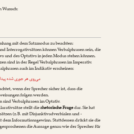
n Wunsch:
nhang mit dem Satzmodus zu beachten:
und Interrogativsätzen können Verbalphrasen sein, die
vs und des Optativs in jeden Modus stehen können.
zen sind in der Regel Verbalphrasen im Imperativ.
lphrasen auch im Indikativ erscheinen:
می‌روی
هر جوری شده پید
chtet, wenn der Sprecher sicher ist, dass die
weisungen folgen werden.
n sind Verbalphrasen im Optativ.
arativsätze stellt die
rhetorische Frage
dar. Sie hat
sätzen (z.B. mit Disjunktivadverbialen und -
ht dem Informationsgewinn. Stattdessen drückt sie die
gesprochenen die Aussage genau wie der Sprecher für