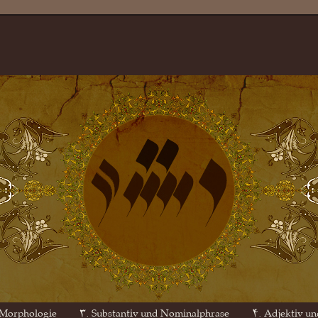
 Morphologie
۳. Substantiv und Nominalphrase
۴. Adjektiv un