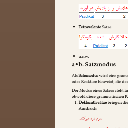
Tetravalente
Sätze:
u.s.w.
a•b. Satzmodus
Als
Satzmodus
wird eine gramm
oder Reaktion hinweist, die de
Der Modus eines Satzes steht i
obwohl diese grammatischen Kat
Deklarativsätze
bringen die
Ausdruck:
سرم درد می‌کند.