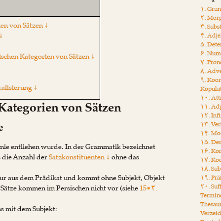
۱. Gru
۲. Mor
en von Sätzen ↓
۳. Subs
↓
۴. Adje
۵. Det
۶. Num
schen Kategorien von Sätzen ↓
۷. Pro
۸. Adv
۹. Koo
alisierung ↓
Kopula
۱۰. Att
Kategorien von Sätzen
۱۱. Ad
۱۲. Inf
e
۱۳. Ver
۱۴. Mo
۱۵. Der
emie entliehen wurde. In der Grammatik bezeichnet
۱۶. Ko
s die Anzahl der
Satzkonstituenten ↓
ohne das
۱۷. Koo
۱۸. Sub
nur aus dem Prädikat und kommt ohne Subjekt, Objekt
۱۹. Prä
۲۰. Suf
e Sätze kommen im Persischen nicht vor (siehe
15•۲.
Termin
Thesau
ns mit dem Subjekt:
Verzeic