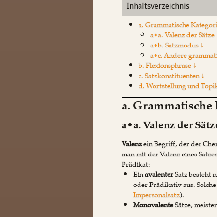
Inhaltsverzeichnis
a. Grammatische Kategori
a•a. Valenz der Sätze 
a•b. Satzmodus ↓
a•c. Andere grammati
b. Flexionsphrase ↓
c. Satzkonstituenten ↓
d. Wortstellung und Topik
a. Grammatische 
a•a. Valenz der Sätz
Valenz
ein Begriff, der der Ch
man mit der Valenz eines Satze
Prädikat:
Ein
avalenter
Satz besteht 
oder Prädikativ aus. Solch
Impersonalsatz
).
Monovalente
Sätze, meiste