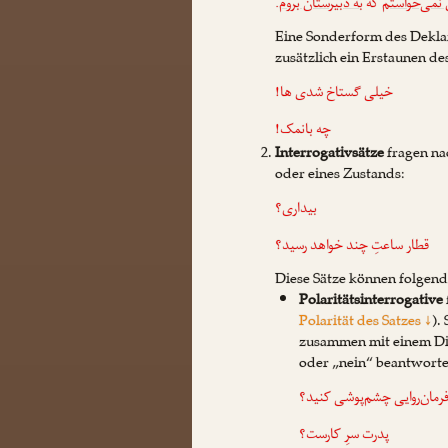
.
به دبیرستان بروم
که
نمی‌خواستم
Eine Sonderform des Deklar
zusätzlich ein Erstaunen de
خیلی گستاخ شدی ها!
چه بانمک!
Interrogativsätze
fragen na
oder eines Zustands:
بیداری؟
قطار ساعتِ چند خواهد رسید؟
Diese Sätze können folgend
Polaritätsinterrogative
Polarität des Satzes ↓
).
zusammen mit einem Di
oder „nein“ beantwort
 فرمان‌روایی چشم‌پوشی کنید؟
پدرت سرِ کارست؟