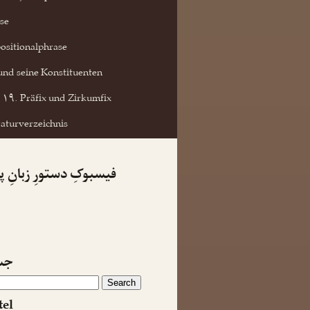
se
ositionalphrase
und seine Konstituenten
۱۹. Präfix und Zirkumfix
raturverzeichnis
فیسبوکِ دستورِ زبانِ 
جس
tel