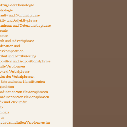
ndzüge der Phonologie
phologie
tantiv und Nominalphrase
ktiv und Adjektivphrase
erminans und Determinativphrase
erale
nomen
erb und Adverbphrase
rdination und
tivkomposition
ribut und Attribuierung
position und Adpositionalphrase
inite Verbformen
b und Verbalphrase
dus der Verbalphrasen
 Satz und seine Konstituenten
njunktion
rdination von Flexionsphrasen
ordination von Flexionsphrasen
fix und Zirkumfix
fix
ologie
rus
hnis der infiniten Verbformen im