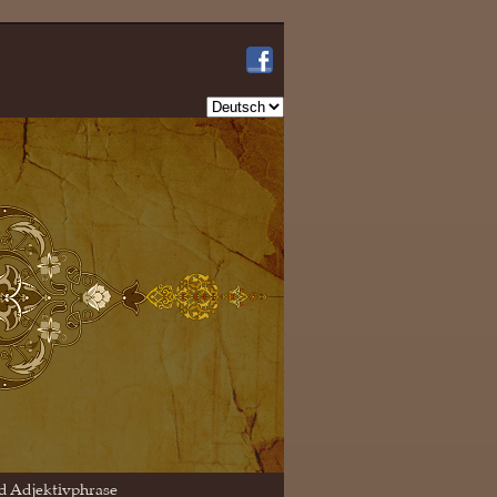
Sprache
auswählen
d Adjektivphrase