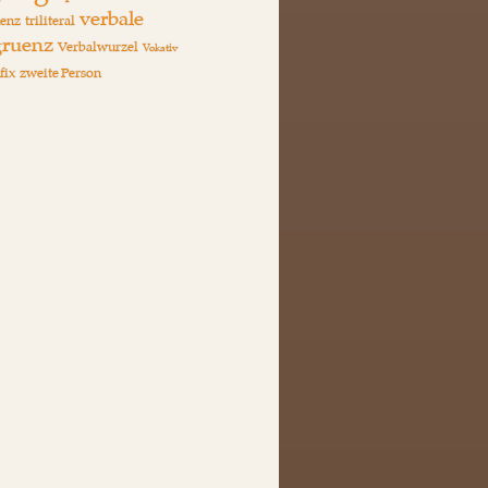
verbale
enz
triliteral
ruenz
Verbalwurzel
Vokativ
fix
zweite Person