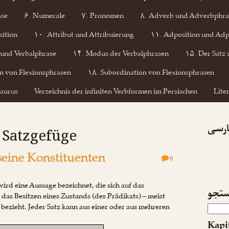
ase
۶. Numerale
۷. Pronomen
۸. Adverb und Adverbphra
ition
۱۰. Attribut und Attribuierung
۱۱. Adposition und Adp
 und Verbalphrase
۱۴. Modus der Verbalphrasen
۱۵. Der Satz 
n von Flexionsphrasen
۱۸. Subordination von Flexionsphrasen
aurus
Verzeichnis der infiniten Verbformen im Persischen
Lite
پارسی
: Satzgefüge
seine Konstituenten
0
wird eine Aussage bezeichnet, die sich auf das
تجو
das Besitzen eines Zustands (des Prädikats) – meist
) bezieht. Jeder Satz kann aus einer oder aus mehreren
Kapi