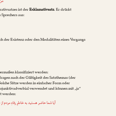
من 
ativsatzes ist der
Exklamativsatz
. Er drückt
s Sprechers aus:
ch der Existenz oder den Modalitäten eines Vorgangs
ermaßen klassifiziert werden:
fragen nach der Gültigkeit des Satzthemas (der
 Solche Sätze werden in einfacher Form oder
sjunktivadverbial verwendet und können mit „ja“
et werden:
آیا شما حاضر هستید به خاطرِ رفاهِ مردم از