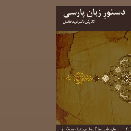
دستورِ زبانِ پارسی
نگارشِ دکتر نویدِ فاضل
۱. Grundzüge der Phonologie
۲.