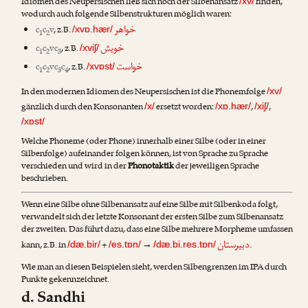
Idiomen des Neupersischen ließ sich noch der Silbenansatz
finden,
/xv/
wodurch auch folgende Silbenstrukturen möglich waren:
خواهر
c
c
v
, z.B.
/xvɒ.hær/
1
2
خویش
c
c
vc
, z.B.
/xviʃ/
1
2
3
خواست
c
c
vc
c
, z.B.
/xvɒst/
1
2
3
4
In den modernen Idiomen des Neupersischen ist die Phonemfolge
/xv/
gänzlich durch den Konsonanten
ersetzt worden:
,
,
/x/
/xɒ.hær/
/xiʃ/
/xɒst/
Welche Phoneme (oder Phone) innerhalb einer Silbe (oder in einer
Silbenfolge) aufeinander folgen können, ist von Sprache zu Sprache
verschieden und wird in der
Phonotaktik
der jeweiligen Sprache
beschrieben.
Wenn eine Silbe ohne Silbenansatz auf eine Silbe mit Silbenkoda folgt,
verwandelt sich der letzte Konsonant der ersten Silbe zum Silbenansatz
der zweiten. Das führt dazu, dass eine Silbe mehrere Morpheme umfassen
دبیرستان
kann, z.B. in
+
→
.
/dæ.bir/
/es.tɒn/
/dæ.bi.res.tɒn/
Wie man an diesen Beispielen sieht, werden Silbengrenzen im IPA durch
Punkte gekennzeichnet.
d. Sandhi