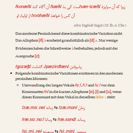
زیرا که آن سرایزذ
ست کی بذ
آن آگاه کنذ
/konæð/
/bæð/
/sær-izæð/
آن کس را خواهذ
از اولیاءِ او.
/xvɒhæð/
Abu Yaghub Sagzi
(10. Jh. n. Chr.)
Das moderne Persisch kennt diese kombinatorische Variation nicht.
د
ذ
Das Allophon
erscheint grundsätzlich als
. Nur wenige
[ð]
[d]
ذ
Evidenzen haben die Schreibweise
beibehalten, jedoch mit der
Aussprache
:
[z]
گذشت
،
پذیرفتن
/gozæʃt/
/pæziroftæn/
Folgende kombinatorische Variationen existieren in den modernen
persischen Idiomen:
Umwandlung der langen Vokale
,
und
vor dem
/ɒː/
/iː/
/uː/
Konsonanten
in die kurzen Allophone
,
und
, wenn
/n/
[ɒ]
[i]
[u]
dieser Konsonant mit dem Vokal in derselben
Silbe ↓
steht:
زمان
زمانه
/zæ.mɒː.ne/
⇆
/zæ.mɒn/
رساند
رسانا
/ræ.sɒː.nɒː/
⇆
/ræ.sɒnd/
سیمین
سیمینه
/siː.miː.ne/
⇆
/siː.min/