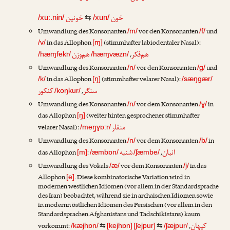
خون
خونین
/xuː.nin/
⇆
/xun/
Umwandlung des Konsonanten
vor den Konsonanten
und
/m/
/f/
in das Allophon
(stimmhafter labiodentaler Nasal):
/v/
[ɱ]
هم‌فکر
هم‌وزن
,
/hæɱfekr/
/hæɱvæzn/
Umwandlung des Konsonanten
vor den Konsonanten
und
/n/
/g/
in das Allophon
(stimmhafter velarer Nasal):
/k/
[ŋ]
/sæŋgær/
سنگر
کنکور
,
/koŋkur/
Umwandlung des Konsonanten
vor dem Konsonanten
in
/n/
/ɣ/
das Allophon
(weiter hinten gesprochener stimmhafter
[ŋ̠]
منقار
velarer Nasal):
/meŋ̠ɣɒːr/
Umwandlung des Konsonanten
vor dem Konsonanten
in
/n/
/b/
انبان
شنبه
das Allophon
:
,
[m]
/æmbɒn/
/ʃæmbe/
Umwandlung des Vokals
vor dem Konsonanten
in das
/æ/
/j/
Allophon
. Diese kombinatorische Variation wird in
[e]
modernen westlichen Idiomen (vor allem in der Standardsprache
des Iran) beobachtet, während sie in archaischen Idiomen sowie
in modernn östlichen Idiomen des Persischen (vor allem in den
Standardsprachen Afghanistans und Tadschikistans) kaum
کیهان
vorkommt:
,
/kæjhɒn/
⇆
[kejhɒn]
[ʃejpur]
⇆
/ʃæjpur/