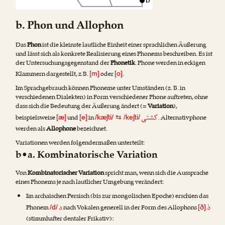
b. Phon und Allophon
Das
Phon
ist die kleinste lautliche Einheit einer sprachlichen Äußerung
und lässt sich als konkrete Realisierung eines Phonems beschreiben. Es ist
der Untersuchungsgegenstand der
Phonetik
. Phone werden in eckigen
Klammern dargestellt, z.B.
oder
.
[m]
[o]
Im Sprachgebrauch können Phoneme unter Umständen (z. B. in
verschiedenen Dialekten) in Form verschiedener Phone auftreten, ohne
dass sich die Bedeutung der Äußerung ändert (=
Variation
),
کشتی
beispielsweise
und
in
. Alternativphone
[æ]
[e]
/kæʃti/
⇆
/keʃti/
werden als
Allophone
bezeichnet.
Variationen werden folgendermaßen unterteilt:
b•a. Kombinatorische Variation
Von
Kombinatorischer Variation
spricht man, wenn sich die Aussprache
eines Phonems je nach lautlicher Umgebung verändert:
Im archaischen Persisch (bis zur mongolischen Epoche) erschien das
ذ
د
Phonem
nach Vokalen generell in der Form des Allophons
/d/
[ð]
(stimmhafter dentaler Frikativ):