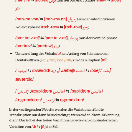
نوین
(aus der Adjektivphrase
/næ.vin/
⇆
[no.vin]
/næv/
⇆
[now]
نو
)
ره‌ر‌وان
(aus der substantivieren
/ræh-ræ.vɒn/
⇆
[ræh-rov.ɒn]
ره‌رو
Adjektivphrase
)
/ræh-ræv/
⇆
[ræh-row]
پرتوش
(aus der Nominalphrase
/pær.tæ.v-æʃ/
⇆
[pær.to.v-æʃ]
پرتو
)
/pærtæv/
⇆
[pærtow]
Umwandlung des Vokals
am Anfang von Stämmen von
/ɒ/
Dentalsuffixen (
/-t/, /-tæn/ und /-tɒr/
) in das Allophon
:
[æ]
اوردید
آوردید
،
ابشت
آبشت
/
⇆
/ɒværdid/
/æbeʃt/
⇆
/ɒbeʃt/
æværdid/
آژندیدن
,
اغالیدن
آغالیدن
/
/æɣɒlidæn/
⇆
/ɒɣɒlidæn/
اژندیدن
/æʒændidæn/
⇆
ɒʒændidæn/
In der vorliegenden Website werden die Variationen für die
Transkription nur dann berücksichtigt, wenn es der Idiom-Erkennung
dient. Das ist bei den freien Variationen sowie der kombinatorischen
Variation von
der Fall.
/d/
⇆
[ð]