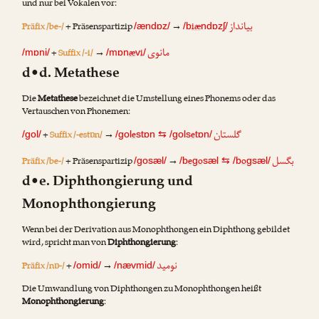
und nur bei Vokalen vor:
بیانداز
Präfix /be-/
+ Präsenspartizip
→
iæ
/ændɒz/
/b
ndɒzʃ/
مانوی
+
Suffix /-i/
→
æ
i
/mɒni/
/mɒn
v
/
d•d. Metathese
Die
Metathese
bezeichnet die Umstellung eines Phonems oder das
Vertauschen von Phonemen:
گلستان
+
Suffix /-estɒn/
→
e
e
/gol/
/gol
stɒn
⇆
/gols
tɒn/
بگسل
Präfix /be-/
+ Präsenspartizip
→
e
o
o
/gosæl/
/b
g
sæl
⇆
/b
gsæl/
d•e. Diphthongierung und
Monophthongierung
Wenn bei der Derivation aus Monophthongen ein Diphthong gebildet
wird, spricht man von
Diphthongierung
:
نومید
Präfix /nɒ-/
+
→
/omid/
/nævmid/
Die Umwandlung von Diphthongen zu Monophthongen heißt
Monophthongierung
: