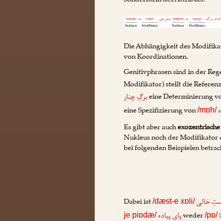
Sonderform des Attributs:
Die Abhängigkeit des Modifika
von Koordinationen.
Genitivphrasen sind in der Reg
Modifikator) stellt die Referenz
eine Determinierung v
برگِ چنار
eine Spezifizierung von
ه
/mɒh/
Es gibt aber auch
exozentrische
Nukleus noch der Modifikator d
bei folgenden Beispielen betra
Dabei ist
تِ خالی
/dæst-e xɒli/
weder
پایِ پیاده
je piɒdæ/
/pɒ/