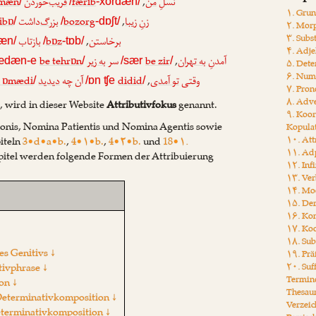
mæn
færib
,
نسلِ
من
فریب
‌خوردن
/
/
-xordæn/
۱. Gru
ibɒ
bozorg
,
زنِ
زیبا
بزرگ
‌داشت
/
/
-dɒʃt/
۲. Mor
۳. Subs
bɒz
,
بر
خاستن
باز
تاب
tæn/
/
-tɒb/
۴. Adje
be tehrɒn
be zir
,
آمدنِ
به تهران
سر
به زیر
ædæn-e
/
/sær
/
۵. Det
۶. Num
o ɒmædi
didid
,
وقتی
تو آمدی
آن چه
دیدید
/
/ɒn ʧe
/
۷. Pro
۸. Adv
 wird in dieser Website
Attributivfokus
genannt.
۹. Koo
onis, Nomina Patientis und Nomina Agentis sowie
Kopula
۱۰. Att
iteln
3•d•a•b.
,
4•۱•b.
,
4•۲•b.
und
18•۱.
۱۱. Ad
pitel werden folgende Formen der Attribuierung
۱۲. Inf
۱۳. Ver
۱۴. Mo
۱۵. Der
۱۶. Ko
۱۷. Koo
۱۸. Sub
es Genitivs ↓
۱۹. Prä
tivphrase ↓
۲۰. Suf
Termin
on ↓
Thesau
Determinativkomposition ↓
Verzeic
eterminativkomposition ↓