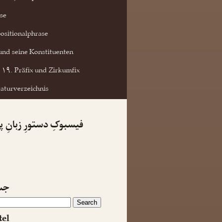
se
ositionalphrase
und seine Konstituenten
۱۹. Präfix und Zirkumfix
raturverzeichnis
فیسبوکِ دستورِ زبانِ 
جس
tel