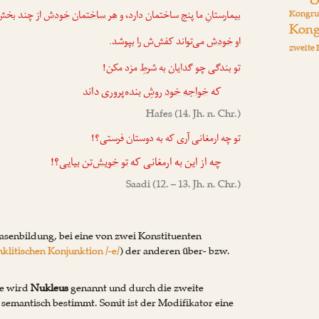
Kongru
بیمارستانِ ما پنج ساختمان دارد، و
هر ساختمان
خودش
از چند بخ.
Kong
او
خودش
می‌تواند کفش‌ش را بپوشد.
zweite 
تو بندگی چو گدایان به شرطِ مزد مکن!
که
خواجه
خود
روشِ بنده‌پروری داند
Hafes
(14. Jh. n. Chr.)
تو چه ارمغانی آری که به دوستان فرستی؟!
چه از این به ارمغانی که
تو
خویش‌تن
بیایی؟!
Saadi
(12. – 13. Jh. n. Chr.)
rasenbildung, bei eine von zwei Konstituenten
nklitischen Konjunktion /-e/
) der anderen über- bzw.
te wird
Nukleus
genannt und durch die zweite
, semantisch bestimmt. Somit ist der Modifikator eine