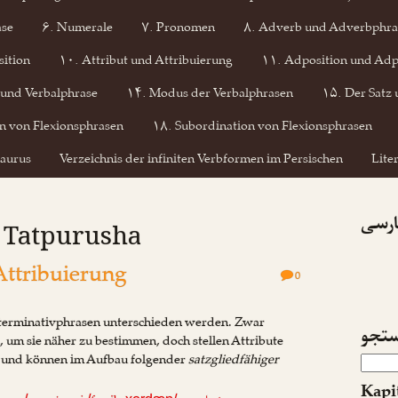
ase
۶. Numerale
۷. Pronomen
۸. Adverb und Adverbphra
ition
۱۰. Attribut und Attribuierung
۱۱. Adposition und Adp
 und Verbalphrase
۱۴. Modus der Verbalphrasen
۱۵. Der Satz 
n von Flexionsphrasen
۱۸. Subordination von Flexionsphrasen
aurus
Verzeichnis der infiniten Verbformen im Persischen
Lite
پارسی
: Tatpurusha
Attribuierung
0
terminativphrasen unterschieden werden. Zwar
تجو
, um sie näher zu bestimmen, doch stellen Attribute
r und können im Aufbau folgender
satzgliedfähiger
Kapi