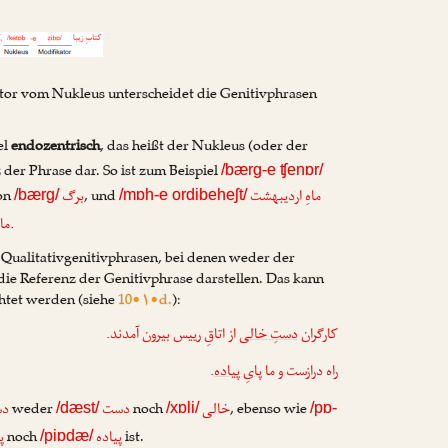
tor vom Nukleus unterscheidet die Genitivphrasen
el
endozentrisch
, das heißt der Nukleus (oder der
 der Phrase dar. So ist zum Beispiel
/bærg-e ʧenɒr/
on
, und
ماهِ اردیبهشت
برگ
/bærg/
/mɒh-e ordibeheʃt/
.
ما
Qualitativgenitivphrasen, bei denen weder der
ie Referenz der Genitivphrase darstellen. Das kann
chtet werden (siehe
10•۱•d.
):
کارگران
دستِ خالی
از اتاقِ رییس بیرون آمدند.
.
پایِ پیاده
راه درازست و ما
weder
noch
, ebenso wie
خالی
دست
دس
/dæst/
/xɒli/
/pɒ-
noch
ist.
پیاده
پا
/piɒdæ/