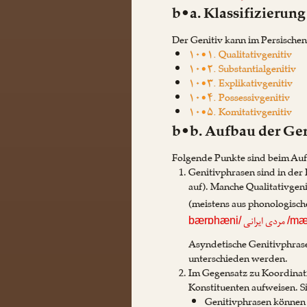
b•a. Klassifizierung
Der Genitiv kann im Persischen
۱۰•۱. Qualitativgenitiv
۱۰•۲. Substantialgenitiv
۱۰•۳. Explikativgenitiv
۱۰•۴. Possessivgenitiv
۱۰•۵. Komitativgenitiv
b•b. Aufbau der Ge
Folgende Punkte sind beim Auf
Genitivphrasen sind in der
auf). Manche Qualitativgen
(meistens aus phonologisc
مردی ایرانی
bærɒhæni/
/mær
Asyndetische Genitivphras
unterschieden werden.
Im Gegensatz zu Koordinati
Konstituenten aufweisen. Si
Genitivphrasen können 