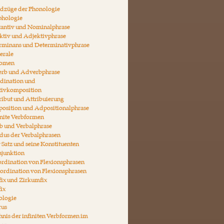
ndzüge der Phonologie
phologie
tantiv und Nominalphrase
ktiv und Adjektivphrase
erminans und Determinativphrase
erale
nomen
erb und Adverbphrase
rdination und
tivkomposition
ribut und Attribuierung
position und Adpositionalphrase
inite Verbformen
b und Verbalphrase
dus der Verbalphrasen
 Satz und seine Konstituenten
njunktion
rdination von Flexionsphrasen
ordination von Flexionsphrasen
fix und Zirkumfix
fix
ologie
rus
hnis der infiniten Verbformen im