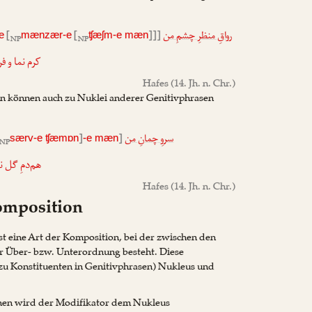
[
[
]]]
رواقِ منظرِ چشمِ من
e
mænzær-e
ʧæʃm-e mæn
NP
NP
کرم نما و ف
Hafes
(14. Jh. n. Chr.)
en können auch zu Nuklei anderer Genitivphrasen
]
]
سروِ چمانِ من
særv-e ʧæmɒn
-e mæn
NP
هم‌دمِ گل ن
Hafes
(14. Jh. n. Chr.)
omposition
st eine Art der Komposition, bei der zwischen den
er Über- bzw. Unterordnung besteht. Diese
zu Konstituenten in Genitivphrasen) Nukleus und
hen wird der Modifikator dem Nukleus