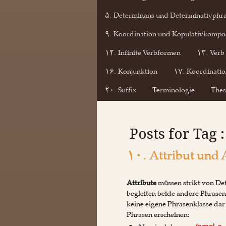
۵. Determinans und Determinativphr
۹. Koordination und Kopulativkompos
۱۲. Infinite Verbformen
۱۳. Verb
۱۶. Konjunktion
۱۷. Koordinatio
۲۰. Suffix
Terminologie
Thes
Posts for Tag 
۱۰. Attribut und 
Attribute
müssen strikt von De
begleiten beide andere Phrasen
keine eigene Phrasenklasse da
Phrasen erscheinen: