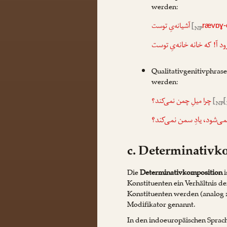
werden:
آشیانه‌یِ توست
[
rævɒɣ-
NP
رود آ! که خانه خانه‌یِ توست
Qualitativgenitivphras
werden:
چرا میلِ چمن نمی‌کند؟
[
[
NP
می‌شود، یادِ سمن نمی‌کند؟
c. Determinativk
Die
Determinativkomposition
i
Konstituenten ein Verhältnis d
Konstituenten werden (analog 
Modifikator genannt.
In den indoeuropäischen Sprac