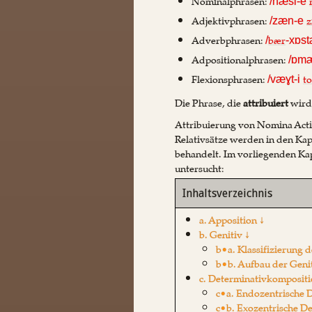
Nominalphrasen:
/næsl-e
Adjektivphrasen:
z
/zæn-e
Adverbphrasen:
bær
/
-xɒs
Adpositionalphrasen:
/ɒm
Flexionsphrasen:
t
/væɣt-i
Die Phrase, die
attribuiert
wird,
Attribuierung von Nomina Acti
Relativsätze werden in den Kap
behandelt. Im vorliegenden Ka
untersucht:
Inhaltsverzeichnis
a. Apposition ↓
b. Genitiv ↓
b•a. Klassifizierung d
b•b. Aufbau der Geni
c. Determinativkompositi
c•a. Endozentrische 
c•b. Exozentrische D