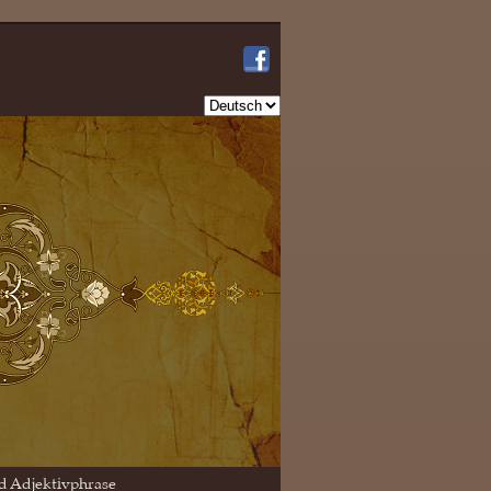
Sprache
auswählen
d Adjektivphrase