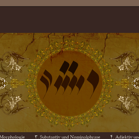
 Morphologie
۳. Substantiv und Nominalphrase
۴. Adjektiv un