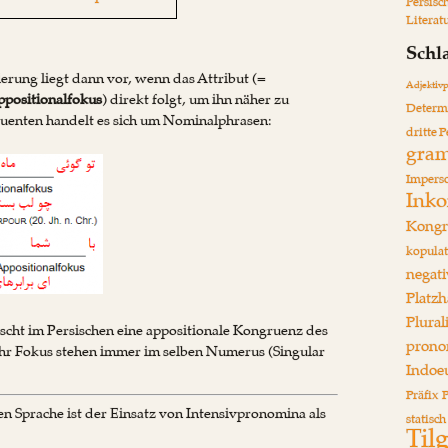
Persisc
Literat
Schl
erung liegt dann vor, wenn das Attribut (=
Adjektiv
positionalfokus
) direkt folgt, um ihn näher zu
Determ
tuenten handelt es sich um Nominalphrasen:
dritte 
gram
Impers
Ink
Kongr
kopulat
negati
Platzh
Plural
rscht im Persischen eine appositionale Kongruenz des
prono
hr Fokus stehen immer im selben Numerus (Singular
Indoe
Präfix
P
en Sprache ist der Einsatz von Intensivpronomina als
statisch
Til