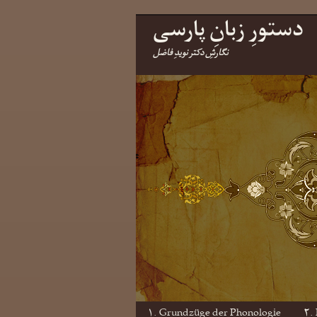
دستورِ زبانِ پارسی
نگارشِ دکتر نویدِ فاضل
۱. Grundzüge der Phonologie
۲.