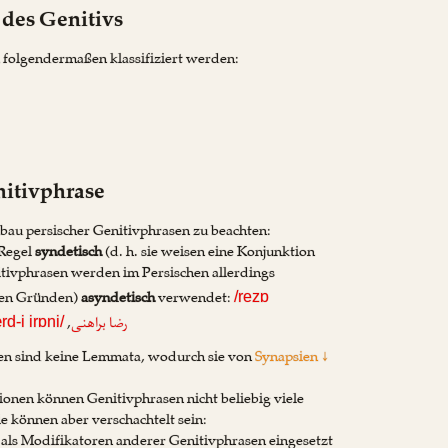
 des Genitivs
 folgendermaßen klassifiziert werden:
nitivphrase
bau persischer Genitivphrasen zu beachten:
 Regel
syndetisch
(d. h. sie weisen eine Konjunktion
itivphrasen werden im Persischen allerdings
hen Gründen)
asyndetisch
verwendet:
/rezɒ
,
رضا براهنی
d-i irɒni/
en sind keine Lemmata, wodurch sie von
Synapsien ↓
onen können Genitivphrasen nicht beliebig viele
e können aber verschachtelt sein:
als Modifikatoren anderer Genitivphrasen eingesetzt