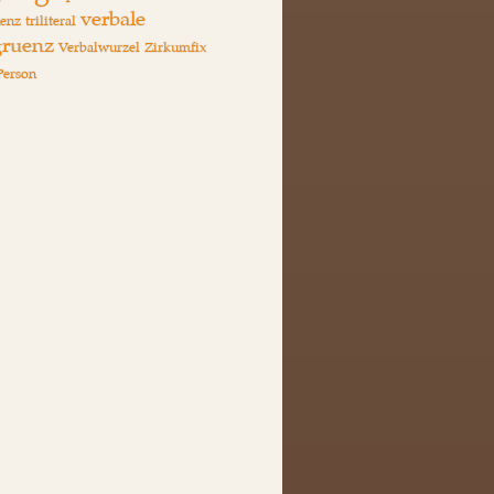
verbale
enz
triliteral
ruenz
Verbalwurzel
Zirkumfix
Person