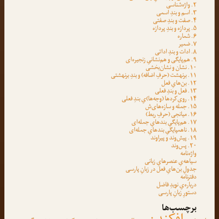
۲. واژه‌شناسی
۳. اسم و بندِ اسمی
۴. صفت و بندِ صفتی
۵. پردازه و بندِ پردازه
۶. شماره
۷. ضمیر
۸. ادات و بندِ اداتی
۹. هم‌پایگی و هم‌نشانیِ زنجیره‌ای
۱۰. نشان و نشان‌بخشی
۱۱. برنهشت (حرفِ اضافه) و بندِ برنهشتی
۱۲. بن‌هایِ فعل
۱۳. فعل و بندِ فعلی
۱۴. روی‌کردها (وجه‌ها)یِ بندِ فعلی
۱۵. جمله و سازه‌های‌ش
۱۶. میانجی (حرفِ ربط)
۱۷. هم‌پایگیِ بندهایِ جمله‌ای
۱۸. ناهمپایگیِ بندهایِ جمله‌ای
۱۹. پیش‌وند و پیراوند
۲۰. پس‌وند
واژه‌نامه
سیاهه‌یِ عنصرهایِ زبانی
جدولِ بن‌هایِ فعل در زبانِ پارسی
دفترنامه
درباره‌یِ نویدِ فاضل
دستورِ زبانِ پارسی
برچسب‌ها