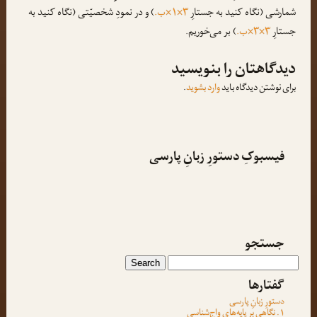
شمارشی (نگاه کنید به جستارِ
۳×۱×ب.
) و در نمودِ شخصیّتی (نگاه کنید به
جستارِ
۳×۳×ب.
) بر می‌خوریم.
دیدگاهتان را بنویسید
برای نوشتن دیدگاه باید
وارد بشوید
.
فیسبوکِ دستورِ زبانِ پارسی
جستجو
گفتارها
دستورِ زبانِ پارسی
۱. نگاهی بر پایه‌هایِ واج‌شناسی