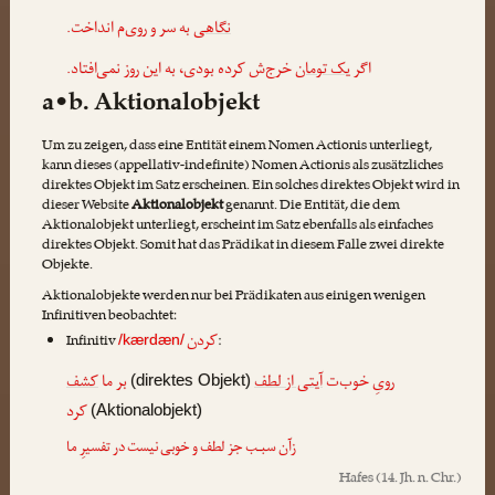
نگاهی
به سر و روی‌م انداخت.
اگر
یک تومان
خرج‌ش کرده بودی، به این روز نمی‌افتاد.
a•b. Aktionalobjekt
Um zu zeigen, dass eine Entität einem Nomen Actionis unterliegt,
kann dieses (appellativ-indefinite) Nomen Actionis als zusätzliches
direktes Objekt im Satz erscheinen. Ein solches direktes Objekt wird in
dieser Website
Aktionalobjekt
genannt. Die Entität, die dem
Aktionalobjekt unterliegt, erscheint im Satz ebenfalls als einfaches
direktes Objekt. Somit hat das Prädikat in diesem Falle zwei direkte
Objekte.
Aktionalobjekte werden nur bei Prädikaten aus einigen wenigen
Infinitiven beobachtet:
کردن
Infinitiv
:
/kærdæn/
رویِ خوب‌ت
آیتی از لطف
بر ما
کشف
(direktes Objekt)
کرد
(Aktionalobjekt)
زآن سبـب جز لطف و خوبی نیست در تفسیرِ ما
Hafes
(14. Jh. n. Chr.)