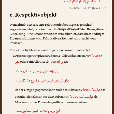
تا به دامِ سرِ زلفِ تو شکارِ تو کنم!
Saeb Täbrisi
(17. Jh. n. Chr.)
e. Respektivobjekt
Wenn durch den Satz eine relative oder bedingte Eigenschaft
zugewiesen wird, repräsentiert das
Respektivobjekt
den Bezug dieser
Zuweisung. Eine Besonderheit des Persischen ist, dass diese bedingte
Eigenschaft
immer
vom Prädikativ präsentiert wird, nicht vom
Prädikat.
Respektivobjekte werden in folgenden Formen beobachtet:
Possessivgenitivphrasen, deren Nukleus das Substantiv
/bæhr/
برا
بهر
oder sein Allomorph
ist:
[bærɒ]
این وزنه
برایِ تو
خیلی سنگین‌ست.
برای‌ش
باور کردنِ این موضوع مشکل‌ست.
واسه
In der Umgangssprache kann auch das Substantiv
(das
/vɒse/
واسطه
Resultat der Elision aus dem Substantiv
) als
/vɒsetæ/
Nukleus solcher Possessivgenitivphrasen erscheinen:
این وزنه
واسه‌ات
خیلی سنگین‌ست.