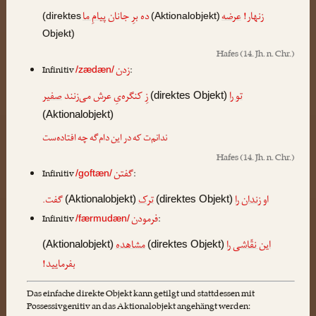
زنهار!
عرضه
ده برِ جانان
پیامِ ما
(direktes
(Aktionalobjekt)
Objekt)
Hafes
(14. Jh. n. Chr.)
زدن
Infinitiv
:
/zædæn/
تو را
زِ کنگره‌یِ عرش می‌زنند
صفیر
(direktes Objekt)
(Aktionalobjekt)
ندانم‌ت که در این دام‌گه چه افتاده‌ست
Hafes
(14. Jh. n. Chr.)
گفتن
Infinitiv
:
/goftæn/
او
زندان را
ترک
گفت.
(Aktionalobjekt)
(direktes Objekt)
فرمودن
Infinitiv
:
/færmudæn/
این نقّاشی را
مشاهده
(Aktionalobjekt)
(direktes Objekt)
بفرمایید!
Das einfache direkte Objekt kann getilgt und stattdessen mit
Possessivgenitiv an das Aktionalobjekt angehängt werden: