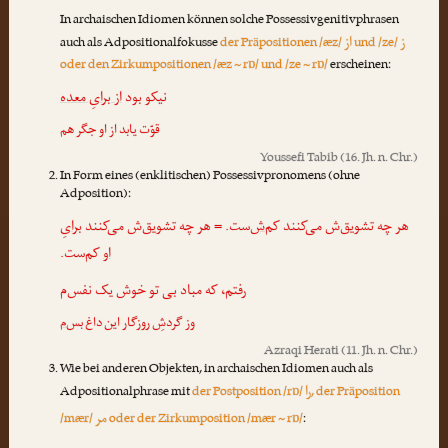
In archaischen Idiomen können solche Possessivgenitivphrasen
ز
از
auch als Adpositionalfokusse
der Präpositionen /æz/
und /ze/
oder den Zirkumpositionen /æz ~ rɒ/ und /ze ~ rɒ/
erscheinen:
نیکو بود
از برایِ معده
قوّت یابد از او جگر هم
Youssefi Tabib
(16. Jh. n. Chr.)
In Form eines (enklitischen) Possessivpronomens (ohne
Adposition):
هر چه تشویق‌ش می‌کنند کم
‌ش
‌ست. = هر چه تشویق‌ش می‌کنند
برایِ
او
کم‌ست.
رفتم، که مباد بی تو خوش یک نفس‌م
وز گردشِ روزگار این داغ بس‌
‌م
Azraqi Herati
(11. Jh. n. Chr.)
Wie bei anderen Objekten, in archaischen Idiomen auch als
را
Adpositionalphrase mit
der Postposition /rɒ/
, der Präposition
مر
/mær/
oder der Zirkumposition /mær ~ rɒ/
: