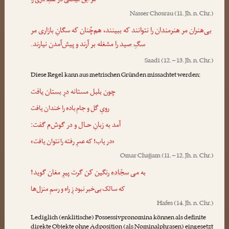
مر این قیمتی درِّ لفظِ دری را
Nasser Chosrau
(11. Jh. n. Chr.)
بی‌هنران
مر هنرمندان را
نتوانند که ببینند، هم‌چُنان که سگانِ بازاری
مر
سگِ صید را
مشغله بر آرند و پیش‌آمدن نیارند.
Saadi
(12. – 13. Jh. n. Chr.)
Diese Regel kann aus metrischen Gründen missachtet werden:
چون بلبل مستانه
درِ بستان
یافت
رویِ گل و جامِ باده را خندان یافت
آمد به زبانِ حـال و در گوش‌م گفت:
«در یاب! که عمرِ رفته را نتوان یافت»
Omar Chajjam
(11. – 12. Jh. n. Chr.)
به می
سجّاده
رنگین کن گرت پیرِ مغان گوید!
که سالک بی‌خبر نبود زِ راه و رسمِ منزل‌ها
Hafes
(14. Jh. n. Chr.)
Lediglich (enklitische) Possessivpronomina können als definite
direkte Objekte ohne Adposition (als Nominalphrasen) eingesetzt