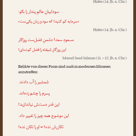
Hafes
(14. Jh. n. Chr.)
سوداییانِ عالمِ پندار را
بگو:
«سرمایه کم کنید! که سود و زیان یکی‌ست»
Hafes
(14. Jh. n. Chr.)
مسعودِ سعد! دشمنِ فضل‌ست روزگار
این روزگارِ شیفته را
فضل کم نمای!
Masud Saad Salman
(11. – 12. Jh. n. Chr.)
Relikte von dieser Form sind auch in modernen Idiomen
anzutreffen:
شمشیر را
آب دادند.
پسرم را
چشم زده‌اند.
این قدر دست
‌ش
نیاندازید!
این موضوع
همه چیز را
تغییر داد.
تکان
‌ش
نده! =
او را
تکان نده!