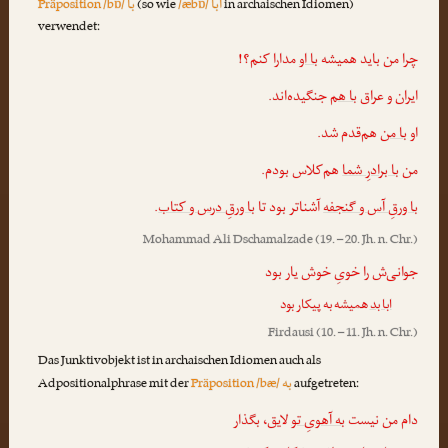
ابا
با
Präposition /bɒ/
(so wie
/æbɒ/
in archaischen Idiomen)
verwendet:
چرا من باید همیشه
با او
مدارا کنم؟!
ایران و عراق
با هم
جنگیده‌اند.
او
با من
هم‌قدم شد.
من
با برادرِ شما
هم‌کلاس بودم.
.
با ورقِ درس و کتاب
آشناتر بود تا
با ورقِ آس و گنجفه
Mohammad Ali Dschamalzade
(19. – 20. Jh. n. Chr.)
جوانی‌ش را خویِ خوش یار بود
ابا بد
همیشه به پیکار بود
Firdausi
(10. – 11. Jh. n. Chr.)
Das Junktivobjekt ist in archaischen Idiomen auch als
به
Adpositionalphrase mit der
Präposition /bæ/
aufgetreten:
دام من نیست
به آهویِ تو
لایق، بگذار