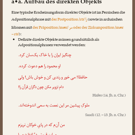
a•a. Aufbau des direkten Objekts
Eine typische Erscheinungsform direkter Objekte ist im Persischen die
را
Adpositionalphrase mit
der Postposition /rɒ/
(sowie in archaischen
مر
Idiomen mit
der Präposition /mær/
oder der Zirkumposition /mær
~ rɒ/
):
Definite direkte Objekte müssen grundsätzlich als
Adpositionalphrasen verwendet werden:
چنگیز
ایران را
با خاک یک‌سان کرد.
او
محمود را
هم دعوت کرده.
حافظا! می خور و رندی کن و خوش باش! ولی
!
قرآن را
دامِ تزویر مکن چون دگران
Hafes
(14. Jh. n. Chr.)
ملوکِ پیشین
مر این نعمت
به سعی اندوخته‌اند.
Saadi
(12. – 13. Jh. n. Chr.)
من آن‌م که در پایِ خوکان نریزم