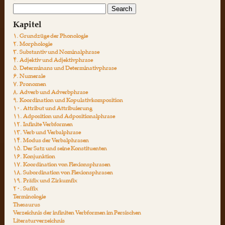
Kapitel
۱. Grundzüge der Phonologie
۲. Morphologie
۳. Substantiv und Nominalphrase
۴. Adjektiv und Adjektivphrase
۵. Determinans und Determinativphrase
۶. Numerale
۷. Pronomen
۸. Adverb und Adverbphrase
۹. Koordination und Kopulativkomposition
۱۰. Attribut und Attribuierung
۱۱. Adposition und Adpositionalphrase
۱۲. Infinite Verbformen
۱۳. Verb und Verbalphrase
۱۴. Modus der Verbalphrasen
۱۵. Der Satz und seine Konstituenten
۱۶. Konjunktion
۱۷. Koordination von Flexionsphrasen
۱۸. Subordination von Flexionsphrasen
۱۹. Präfix und Zirkumfix
۲۰. Suffix
Terminologie
Thesaurus
Verzeichnis der infiniten Verbformen im Persischen
Literaturverzeichnis