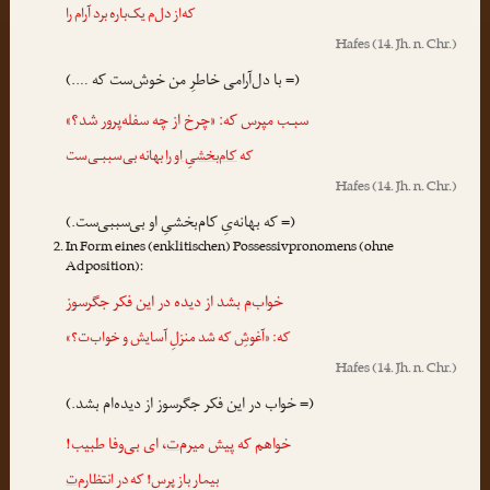
که‌از دل‌م یک‌باره برد آرام را
Hafes
(14. Jh. n. Chr.)
(= با دل‌آرامی خاطرِ من خوش‌ست که ….)
سبـب مپرس که: «چرخ از چه سفله‌پرور شد؟»
که
کام‌بخشیِ او را
بهانه بی‌سببـی‌ست
Hafes
(14. Jh. n. Chr.)
(= که بهانه‌یِ کام‌بخشیِ او بی‌سببی‌ست.)
In Form eines (enklitischen) Possessivpronomens (ohne
Adposition):
خواب
‌م
بشد از دیده در این فکر جگرسوز
که: «آغوشِ که شد منزلِ آسایش و خواب‌ت؟»
Hafes
(14. Jh. n. Chr.)
(= خواب در این فکر جگرسوز از دیده‌ام بشد.)
خواهم که پیش میرم‌
‌ت
، ای بی‌وفا طبیب!
بیمار باز پرس! که در انتظارم‌
‌ت