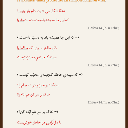
مر
Präposition /mær/
oder der Zirkumposition /mær ~ rɒ/
:
عنقا شکار می‌نشود، دام باز چین!
که این جا همیشه باد به دست‌ست
دام را
Hafes
(14. Jh. n. Chr.)
(= که این جا همیشه باد به دستِ دام‌ست.)
فقرِ ظاهر مبین! که
حافظ را
سینه گنجینه‌یِ محبّتِ توست
Hafes
(14. Jh. n. Chr.)
(= که سینه‌یِ حافظ گنجینه‌یِ محبّتِ توست.)
ساقیا! بر خیز و در ده جام را!
!
غمِ ایّام را
خاک بر سر کن
Hafes
(14. Jh. n. Chr.)
(= خاک بر سرِ غمِ ایّام کن!)
با دل‌آرامی
مرا
خاطر خوش‌ست