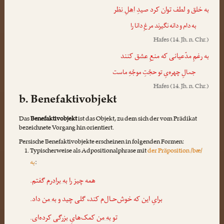
به خلق و لطف توان کرد صیدِ
اهلِ نظر
به دام و دانه نگیرند مرغِ دانا را
Hafes
(14. Jh. n. Chr.)
به رغمِ مدّعیانی که منعِ
عشق
کنند
جمالِ چهره‌یِ تو حجّتِ موجّهِ ماست
Hafes
(14. Jh. n. Chr.)
b. Benefaktivobjekt
Das
Benefaktivobjekt
ist das Objekt, zu dem sich der vom Prädikat
bezeichnete Vorgang hin orientiert.
Persische Benefaktivobjekte erscheinen in folgenden Formen:
Typischerweise als Adpositionalphrase mit
der Präposition /bæ/
به
:
همه چیز را
به برادرم
گفتم.
برایِ این که خوش‌حـال‌م کند، گلی چید و
به من
داد.
تو
به من
کمک‌هایِ بزرگی کرده‌ای.