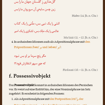
گل‌عذاری زِ گلستانِ جهان
ما را
بس
زین چمن سایه‌یِ آن سروِ ر‌وان
ما را
بس
Hafes
(14. Jh. n. Chr.)
امّتی را
یک نبی بس،
ملّتی را
یک کتاب
عالمی را
یک ملِک بس،
لشکری را
یک امیر
Mu’izzi
(11. – 12. Jh. n. Chr.)
In archaischen Idiomen auch als Adpositionalphrase mit
den
ابر
بر
Präpositionen /bær/
und /æbær/
:
مگر رنجِ سرما
بر او
بس نبود
که جورِ سپهر انتظارش فزود؟!
Firdausi
(10. – 11. Jh. n. Chr.)
f. Possessivobjekt
Das
Possessivobjekt
kommt in archaischen Idiomen des Persischen
vor. Es weist auf eine Entität hin, der eine Nominalphrase im Satz
zugehört. Es erscheint in folgenden Formen:
را
Als Adpositionalphrase mit
der Postposition /rɒ/
, der