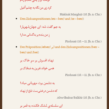
نرمک او را یکی سلام زدم
کرد
زی من
نگه به چشم آغیل
Hakkak Marghzi
(10. Jh. n. Chr.)
Den Zirkumpositionen /æz ~ bær/ und /ze ~ bær/
:
به جم گفت شه: ای جهان‌شهریار!
زِ من بنده بر
بدگمانی مدار!
Firdausi
(10. – 11. Jh. n. Chr.)
ابر
Der Präposition /æbær/
und den Zirkumpositionen /bær ~
bær/ und /bæ/
:
نهـاد افسرش بر سرِ خاک بر
همی خواند نفرین
به ضحّاک بر
Firdausi
(10. – 11. Jh. n. Chr.)
به دشمن بر
ت مهربانی مباد!
که دشمن درختی‌ست تلخ از نهـاد
Abu-Shakur Balkhi
(10. Jh. n. Chr.)
ای سلسله‌یِ مُشک فکنده به قمر بر