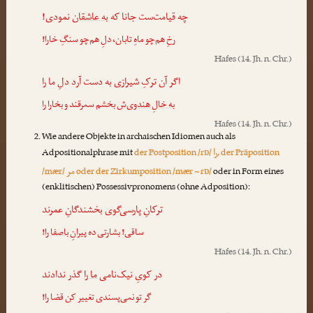
چه قیامت‌ست جانا که
به عاشقان
نمودی!
رخِ هم‌چو ماهِ تابان، دلِ هم‌چو سنگِ خارا!
Hafes
(14. Jh. n. Chr.)
اگر آن ترکِ شیرازی به دست آرد دلِ ما را
به خالِ هندوی‌ش
بخشم سمرقند و بخارا را
Hafes
(14. Jh. n. Chr.)
Wie andere Objekte in archaischen Idiomen auch als
را
Adpositionalphrase mit
der Postposition /rɒ/
, der Präposition
مر
/mær/
oder der Zirkumposition /mær ~ rɒ/
oder in Form eines
(enklitischen) Possessivpronomens (ohne Adposition):
ترکانِ پارسی‌گوی بخشندگانِ عمرند
!
پیرانِ باصفا را
ساقی! بشارتی ده
Hafes
(14. Jh. n. Chr.)
در کویِ نیک‌نامی
ما را
گذر ندادند
گر تو نمی‌پسندی تغییر کن قضا را!