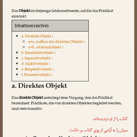
Das
Objekt
ist diejenige Satzkonstituente, auf die das Prädikat
einwirkt.
Inhaltsverzeichnis
a. Direktes Objekt ↓
a•a. Aufbau des direkten Objekts ↓
a•b. Aktionalobjekt ↓
b. Benefaktivobjekt ↓
c. Separativobjekt ↓
d. Junktivobjekt ↓
e. Respektivobjekt ↓
f. Possessivobjekt ↓
a. Direktes Objekt
Das
direkte Objekt
unterliegt dem Vorgang, den das Prädikat
bezeichnet. Prädikate, die von direkten Objekten begleitet werden,
sind stets transitiv:
.
دزدیده‌اند
از او
کتاب را
سرش را
به آرامی از رویِ کتاب بر داشت.