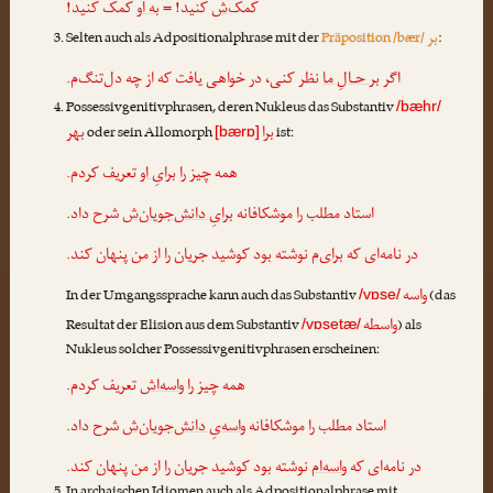
کمک
‌ش
کنید! =
به او
کمک کنید!
بر
Selten auch als Adpositionalphrase mit der
Präposition /bær/
:
اگر
بر حـالِ ما
نظر کنی، در خواهی یافت که از چه دل‌تنگ‌م.
Possessivgenitivphrasen, deren Nukleus das Substantiv
/bæhr/
برا
بهر
oder sein Allomorph
ist:
[bærɒ]
همه چیز را
برایِ او
تعریف کردم.
استاد مطلب را موشکافانه
برایِ دانش‌جویان‌ش
شرح داد.
در نامه‌ای که
برای‌م
نوشته بود کوشید جریان را از من پنهان کند.
واسه
In der Umgangssprache kann auch das Substantiv
(das
/vɒse/
واسطه
Resultat der Elision aus dem Substantiv
) als
/vɒsetæ/
Nukleus solcher Possessivgenitivphrasen erscheinen:
همه چیز را
واسه‌اش
تعریف کردم.
استاد مطلب را موشکافانه
واسه‌یِ دانش‌جویان‌ش
شرح داد.
در نامه‌ای که
واسه‌ام
نوشته بود کوشید جریان را از من پنهان کند.