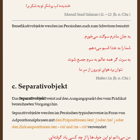
!
به شکر بر
خندیده لبِ پرشکرِ تو
Masud Saad Salman
(11. – 12. Jh. n. Chr.)
Benefikativobjekte werden im Persischen auch zum Schwören benutzt:
به جانِ مادرم
سوگند می‌خورم.
شما را
به خدا
قسم می‌دهم.
به سرت
گر همه عالم به سرم جمـع شوند
نتوان برد هوایِ تو برون از سرِ ما
Hafes
(14. Jh. n. Chr.)
c. Separativobjekt
Das
Separativobjekt
weist auf den Ausgangspunkt des vom Prädikat
bezeichneten Vorgangs hin.
Separativobjekte werden im Persischen typischerweise in Form von
زِ
از
Adpositionalphrasen mit
den Präpositionen /æz/
oder /ze/
oder
den Zirkumpositionen /æz ~ rɒ/ und /ze ~ rɒ/
verwendet:
من می‌دانم تو این حرف‌ها را
از چه کسی
یاد گرفته‌ای.