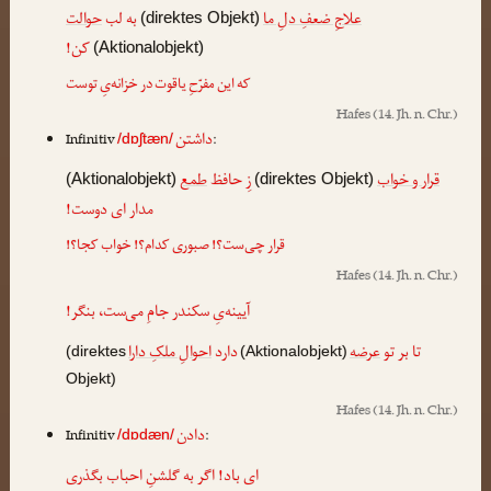
علاجِ ضعفِ دلِ ما
به لب
حوالت
(direktes Objekt)
کن!
(Aktionalobjekt)
که این مفرّحِ یاقوت در خزانه‌یِ توست
Hafes
(14. Jh. n. Chr.)
داشتن
Infinitiv
:
/dɒʃtæn/
قرار و خواب
زِ حافظ
طمع
(Aktionalobjekt)
(direktes Objekt)
مدار ای دوست!
قرار چی‌ست؟! صبوری کدام؟! خواب کجا؟!
Hafes
(14. Jh. n. Chr.)
آیینه‌یِ سکندر جامِ می‌ست، بنگر!
تا بر تو
عرضه
دارد
احوالِ ملکِ دارا
(direktes
(Aktionalobjekt)
Objekt)
Hafes
(14. Jh. n. Chr.)
دادن
Infinitiv
:
/dɒdæn/
ای باد! اگر به گلشنِ احباب بگذری