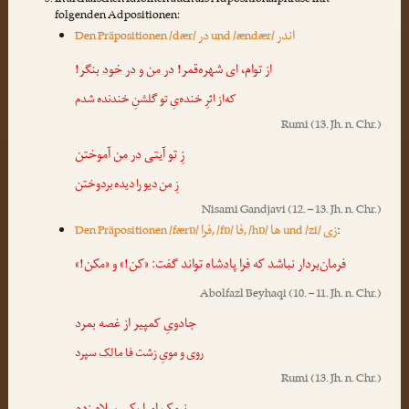
In archaischen Idiomen auch als Adpositionalphrase mit
folgenden Adpositionen:
اندر
در
Den Präpositionen /dær/
und /ændær/
از توام، ای شهره‌قمر!
در من
و
در خود
بنگر!
که‌از اثرِ خنده‌یِ تو گلشنِ خندنده شدم
Rumi
(13. Jh. n. Chr.)
زِ تو آیتی
در من
آموختن
زِ من دیو را دیده بردوختن
Nisami Gandjavi
(12. – 13. Jh. n. Chr.)
زی
ها
فا
فرا
Den Präpositionen /færɒ/
, /fɒ/
, /hɒ/
und /zi/
:
فرمان‌بردار نباشد که
فرا پادشاه
تواند گفت: «کن!» و «مکن!»
Abolfazl Beyhaqi
(10. – 11. Jh. n. Chr.)
جادویِ کمپیر از غصه بمرد
روی و مویِ زشت
فا مالک
سپرد
Rumi
(13. Jh. n. Chr.)