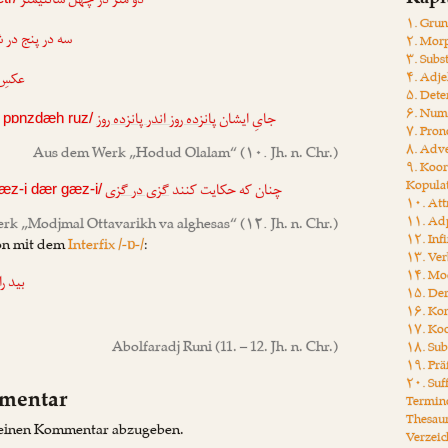
Kapi
دو متر در چهل سانتیمتر
۱. Gru
سه در پنج در
۲. Mor
۳. Subs
۴. Adje
عکسِ
۵. Det
۶. Num
جایِ ایشان
پانزده روز اندر پانزده روز
 pɒnzdæh ruz/
۷. Pro
۸. Adv
Aus dem Werk „
Hodud Olalam
“ (۱۰. Jh. n. Chr.)
۹. Koo
Kopula
چنان که حکایت کنند
گزی در گزی
æz-i dær gæz-i/
۱۰. Att
۱۱. Ad
rk „
Modjmal Ottavarikh va alghesas
“ (۱۲. Jh. n. Chr.)
۱۲. Inf
on mit dem
Interfix /-ɒ-/
:
۱۳. Ver
۱۴. Mo
بید ر
۱۵. Der
۱۶. Ko
۱۷. Koo
Abolfaradj Runi
(11. – 12. Jh. n. Chr.)
۱۸. Sub
۱۹. Prä
۲۰. Suf
mmentar
Termin
Thesau
 einen Kommentar abzugeben.
Verzeic