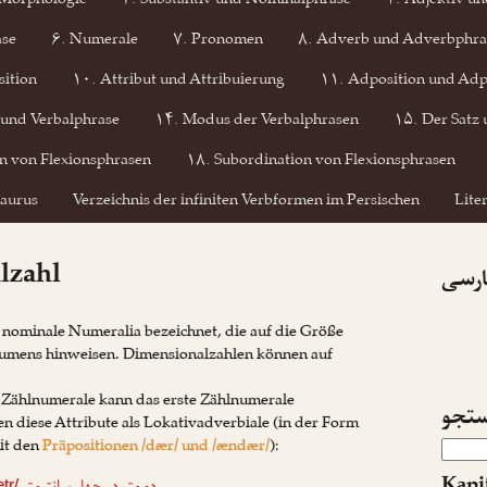
 Morphologie
۳. Substantiv und Nominalphrase
۴. Adjektiv un
ase
۶. Numerale
۷. Pronomen
۸. Adverb und Adverbphra
ition
۱۰. Attribut und Attribuierung
۱۱. Adposition und Adp
 und Verbalphrase
۱۴. Modus der Verbalphrasen
۱۵. Der Satz 
n von Flexionsphrasen
۱۸. Subordination von Flexionsphrasen
aurus
Verzeichnis der infiniten Verbformen im Persischen
Lite
lzahl
پارسی
nominale Numeralia bezeichnet, die auf die Größe
olumens hinweisen. Dimensionalzahlen können auf
) Zählnumerale kann das erste Zählnumerale
تجو
en diese Attribute als Lokativadverbiale (in der Form
it den
Präpositionen /dær/ und /ændær/
):
tr/