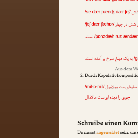
 شش
/se dær pænʤ dær ʃeʃ/
شش در چهار
/ʃeʃ dær ʧæhɒr/
است.
/pɒnzdæh ruz ændær
به یک دینارِ سرخ بر آمده است.
/g
Aus dem We
Durch Kopulativkompositi
ا سایه‌ای‌ست
میلامیل
/mil-ɒ-mil/
جوی را دیده‌ای‌ست مالامال
Schreibe einen Ko
Du musst
angemeldet
sein, um