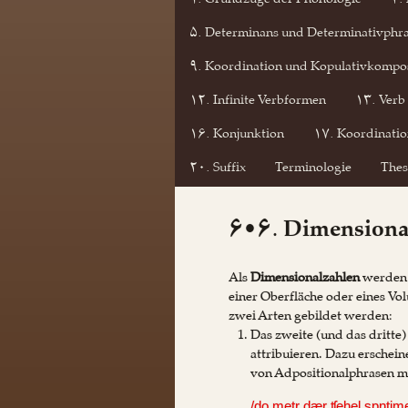
۱. Grundzüge der Phonologie
۲.
۵. Determinans und Determinativphr
۹. Koordination und Kopulativkompos
۱۲. Infinite Verbformen
۱۳. Verb
۱۶. Konjunktion
۱۷. Koordinatio
۲۰. Suffix
Terminologie
Thes
۶•۶. Dimensiona
Als
Dimensionalzahlen
werden 
einer Oberfläche oder eines V
zwei Arten gebildet werden:
Das zweite (und das dritte
attribuieren. Dazu erschein
von Adpositionalphrasen m
/do metr dær ʧehel sɒntime