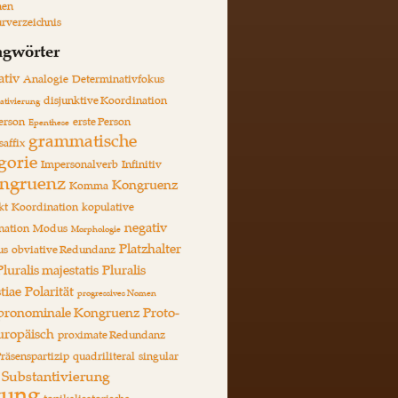
hen
urverzeichnis
agwörter
ativ
Analogie
Determinativfokus
disjunktive Koordination
ativierung
Person
erste Person
Epenthese
grammatische
saffix
gorie
Impersonalverb
Infinitiv
ongruenz
Kongruenz
Komma
kt
Koordination
kopulative
negativ
nation
Modus
Morphologie
Platzhalter
us
obviative Redundanz
Pluralis majestatis
Pluralis
tiae
Polarität
progressives Nomen
pronominale Kongruenz
Proto-
uropäisch
proximate Redundanz
räsenspartizip
quadriliteral
singular
Substantivierung