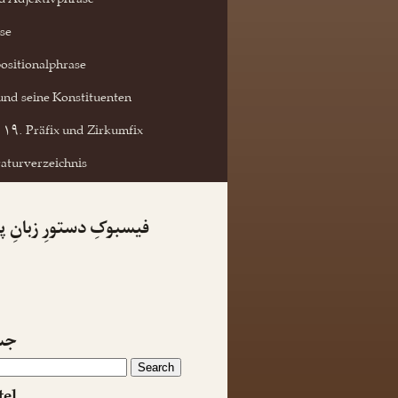
d Adjektivphrase
se
ositionalphrase
und seine Konstituenten
۱۹. Präfix und Zirkumfix
raturverzeichnis
فیسبوکِ دستورِ زبانِ 
جس