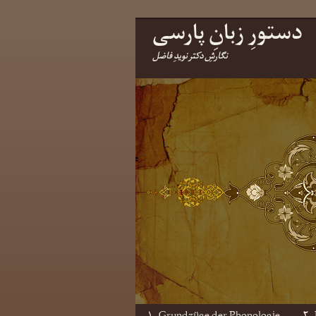
دستورِ زبانِ پارسی
نگارشِ دکتر نویدِ فاضل