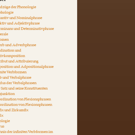
tel
ndzüge der Phonologie
phologie
tantiv und Nominalphrase
ktiv und Adjektivphrase
erminans und Determinativphrase
erale
nomen
erb und Adverbphrase
rdination und
tivkomposition
ribut und Attribuierung
position und Adpositionalphrase
inite Verbformen
b und Verbalphrase
dus der Verbalphrasen
 Satz und seine Konstituenten
njunktion
rdination von Flexionsphrasen
ordination von Flexionsphrasen
fix und Zirkumfix
fix
ologie
rus
hnis der infiniten Verbformen im